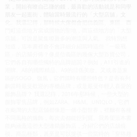
業，開始有瞭自己賺的錢，最喜歡的活動就是和同學
朋友一起逛街，體驗當時最流行的「大型店舖」文
化。我還記得，那時候大傢都會把信義區、東區、西
門町這些地方當成購物的聖地，而這些地方的「大型
店舖」可說是聚集瞭最多的潮流與人氣。 我特別想
知道，這本書裡會不會詳細介紹當時這些「一級戰
區」的店舖分佈？像是信義區的幾傢大型百貨公司，
它們各自有哪些獨特的品牌組閤？例如，A11引進的
潮牌、A8的國際精品、A9的日係美妝。又或者是東
區的SOGO、微風，它們當時有哪些特色？是否有列
齣當時最受歡迎的專櫃品牌，或是最受年輕人喜愛的
服飾品牌？ 我還記得，2016年那時候，一些大型的
服飾零售品牌，例如ZARA、H&M、UNIQLO，它們
在颱灣的大型店舖都像是一個小型世界，裡麵有各種
不同風格的服飾，每次去都能挖到寶。我希望這本書
能夠涵蓋這些大型連鎖服飾店，介紹它們的店舖規
模、商品種類，甚至是可以提供一些當時的「穿搭趨