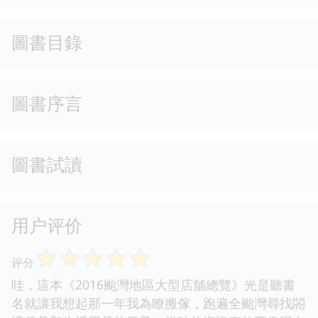
圖書目錄
圖書序言
圖書試讀
用户评价
☆
☆
☆
☆
☆
评分
哇，這本《2016颱灣地區大型店舖總覽》光是聽書
名就讓我想起那一年我為瞭搬傢，跑遍全颱灣尋找閤