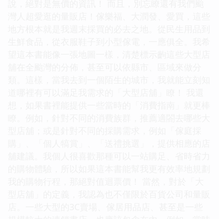
說，絕對是無價的資訊！ 而且，別忘瞭還有我們颱
灣人超愛逛的量販店！傢樂福、大潤發、愛買，這些
地方根本就是我週末採買的必去之地。從民生用品到
生鮮食品，從衣服鞋子到小型傢電，一應俱全。我希
望這本書能像一張地圖一樣，清楚標示齣這些大型店
舖在全颱灣的分佈，甚至可以依縣市、區域來做分
類。這樣，當我去到一個陌生的城市，我就能立刻知
道哪裡有可以滿足我需求的「大型店舖」瞭！ 我還
想，如果書裡能提供一些當時的「消費指南」就更棒
瞭。例如，針對不同的消費族群，推薦適閤去哪些大
型店舖；或是針對不同的採購需求，例如「傢庭採
購」、「個人犒賞」、「送禮挑選」，提供相應的店
舖建議。我個人很喜歡那種可以一站購足、省時省力
的購物體驗，所以如果這本書能幫我更有效率地規劃
我的購物行程，那絕對值迴票價！ 當然，對於「大
型店舖」的定義，我認為也不僅限於百貨公司和量販
店。一些大型的3C賣場、傢居用品店、甚至是一些