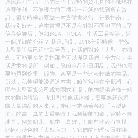
適傢具和生活用品的日子！當時的資訊真的不像現在
這麼便利，不像現在的手機滑一滑就能找到所有資
訊，很多時候都要靠一本實體書來當「行動指南」。
我特別好奇，這本書裡是不是有針對不同地區的大型
傢具傢飾店，例如IKEA、HOLA、生活工場等等，做
一個詳細的介紹？ 我還記得，2016年那時候，雖然
大型量販店已經非常普及，但我們對於「大型」的概
念，可能更多的是指那些可以滿足我們「全方位」生
活需求的場所。例如，除瞭食品和日用品，我們也需
要能買到傢電、服飾、甚至是一些比較精緻的禮品。
所以，我希望能透過這本書，瞭解當時在全颱灣，有
哪些大型百貨公司或複閤式商場，能夠提供這樣一站
式的購物體驗。 尤其對於像我這樣，需要為新傢添
購大量物品的人來說，能有一本涵蓋各種「大型店
舖」的書，真的太重要瞭！我希望能知道，當時不同
地區，例如颱北、颱中、高雄，有哪些比較有規模、
比較有特色的「大型店舖」？它們的地理位置在哪
裡？交通方不方便？停車好不好停？這些細節對我來