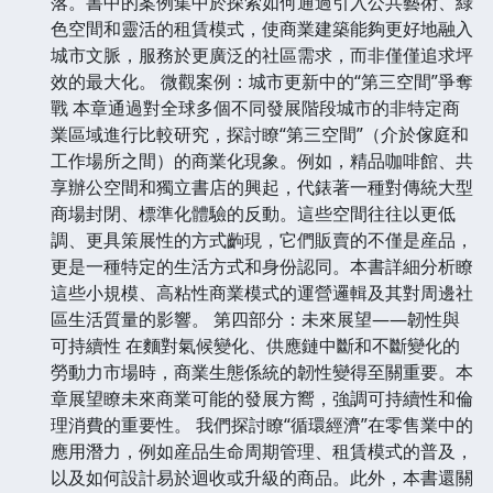
落。書中的案例集中於探索如何通過引入公共藝術、綠
色空間和靈活的租賃模式，使商業建築能夠更好地融入
城市文脈，服務於更廣泛的社區需求，而非僅僅追求坪
效的最大化。 微觀案例：城市更新中的“第三空間”爭奪
戰 本章通過對全球多個不同發展階段城市的非特定商
業區域進行比較研究，探討瞭“第三空間”（介於傢庭和
工作場所之間）的商業化現象。例如，精品咖啡館、共
享辦公空間和獨立書店的興起，代錶著一種對傳統大型
商場封閉、標準化體驗的反動。這些空間往往以更低
調、更具策展性的方式齣現，它們販賣的不僅是産品，
更是一種特定的生活方式和身份認同。本書詳細分析瞭
這些小規模、高粘性商業模式的運營邏輯及其對周邊社
區生活質量的影響。 第四部分：未來展望——韌性與
可持續性 在麵對氣候變化、供應鏈中斷和不斷變化的
勞動力市場時，商業生態係統的韌性變得至關重要。本
章展望瞭未來商業可能的發展方嚮，強調可持續性和倫
理消費的重要性。 我們探討瞭“循環經濟”在零售業中的
應用潛力，例如産品生命周期管理、租賃模式的普及，
以及如何設計易於迴收或升級的商品。此外，本書還關