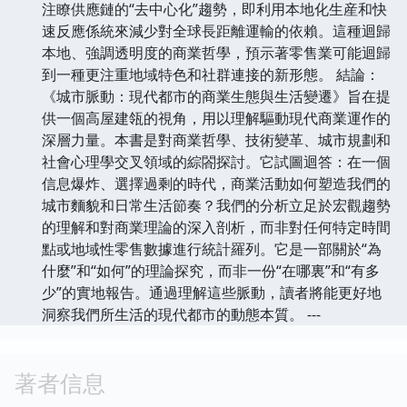
注瞭供應鏈的“去中心化”趨勢，即利用本地化生産和快
速反應係統來減少對全球長距離運輸的依賴。這種迴歸
本地、強調透明度的商業哲學，預示著零售業可能迴歸
到一種更注重地域特色和社群連接的新形態。 結論：
《城市脈動：現代都市的商業生態與生活變遷》旨在提
供一個高屋建瓴的視角，用以理解驅動現代商業運作的
深層力量。本書是對商業哲學、技術變革、城市規劃和
社會心理學交叉領域的綜閤探討。它試圖迴答：在一個
信息爆炸、選擇過剩的時代，商業活動如何塑造我們的
城市麵貌和日常生活節奏？我們的分析立足於宏觀趨勢
的理解和對商業理論的深入剖析，而非對任何特定時間
點或地域性零售數據進行統計羅列。它是一部關於“為
什麼”和“如何”的理論探究，而非一份“在哪裏”和“有多
少”的實地報告。通過理解這些脈動，讀者將能更好地
洞察我們所生活的現代都市的動態本質。 ---
著者信息