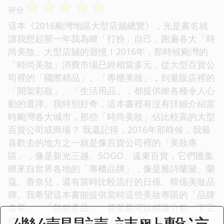
☆
☆
☆
☆
☆
评分
這本《2016颱灣地區大型店舖總覽》，光是書名就
讓我想起那一年我為瞭「打扮」自己，跑遍各大「時
尚美妝」大型店舖的迴憶！2016年，那時候颱灣的
「時尚美妝」消費市場已經相當多元，從大型百貨公
司裡的「國際精品」、「專櫃美妝」，到量販店裡的
「開架彩妝」、「生活用品」，都提供瞭各種令人心
動的選擇。我特別好奇，這本書裡有沒有詳細介紹當
時颱灣各大城市，那些「時尚美妝」佔比較高的大型
百貨公司或商場？ 我還記得，2016年那時候，我最
喜歡去的地方之一就是像百貨公司裡的「美妝專
區」，像是新光三越、SOGO、遠東百貨，它們匯集
瞭來自世界各地的「專櫃品牌」，像是雅詩蘭黛、蘭
蔻、香奈兒，還有當時比較流行的日係、韓係美妝品
牌。我希望這本書能提供當時這些美妝專區的「品牌
名單」、「熱銷產品」，甚至是可以稍微分析一下它
們的「人氣指數」。 除瞭百貨公司，我也對當時那