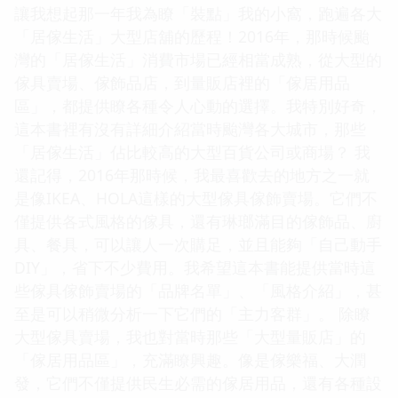
讓我想起那一年我為瞭「裝點」我的小窩，跑遍各大
「居傢生活」大型店舖的歷程！2016年，那時候颱
灣的「居傢生活」消費市場已經相當成熟，從大型的
傢具賣場、傢飾品店，到量販店裡的「傢居用品
區」，都提供瞭各種令人心動的選擇。我特別好奇，
這本書裡有沒有詳細介紹當時颱灣各大城市，那些
「居傢生活」佔比較高的大型百貨公司或商場？ 我
還記得，2016年那時候，我最喜歡去的地方之一就
是像IKEA、HOLA這樣的大型傢具傢飾賣場。它們不
僅提供各式風格的傢具，還有琳瑯滿目的傢飾品、廚
具、餐具，可以讓人一次購足，並且能夠「自己動手
DIY」，省下不少費用。我希望這本書能提供當時這
些傢具傢飾賣場的「品牌名單」、「風格介紹」，甚
至是可以稍微分析一下它們的「主力客群」。 除瞭
大型傢具賣場，我也對當時那些「大型量販店」的
「傢居用品區」，充滿瞭興趣。像是傢樂福、大潤
發，它們不僅提供民生必需的傢居用品，還有各種設