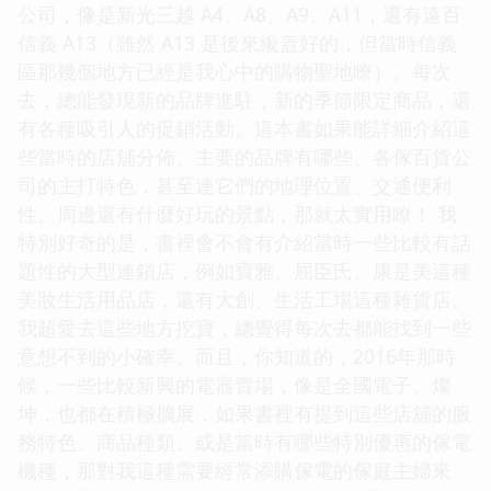
公司，像是新光三越 A4、A8、A9、A11，還有遠百
信義 A13（雖然 A13 是後來纔蓋好的，但當時信義
區那幾個地方已經是我心中的購物聖地瞭）。每次
去，總能發現新的品牌進駐，新的季節限定商品，還
有各種吸引人的促銷活動。這本書如果能詳細介紹這
些當時的店舖分佈、主要的品牌有哪些、各傢百貨公
司的主打特色，甚至連它們的地理位置、交通便利
性、周邊還有什麼好玩的景點，那就太實用瞭！ 我
特別好奇的是，書裡會不會有介紹當時一些比較有話
題性的大型連鎖店，例如寶雅、屈臣氏、康是美這種
美妝生活用品店，還有大創、生活工場這種雜貨店。
我超愛去這些地方挖寶，總覺得每次去都能找到一些
意想不到的小確幸。而且，你知道的，2016年那時
候，一些比較新興的電器賣場，像是全國電子、燦
坤，也都在積極擴展，如果書裡有提到這些店舖的服
務特色、商品種類、或是當時有哪些特別優惠的傢電
機種，那對我這種需要經常添購傢電的傢庭主婦來