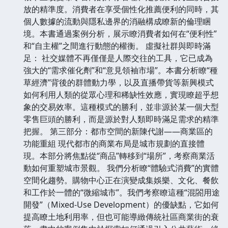
放的精準度。消費者在享受個性化推薦便利的同時，其
個人數據的流動與隱私邊界的消融構成瞭新的倫理睏
境。本書通過案例分析，展示瞭消費者如何在“便利性”
和“自主權”之間進行動態的權衡。 虛擬社群與即時滿
足： 社交媒體不再僅僅是人際交往的工具，它已成為
強大的“需求催化劑”和“意見領袖市場”。本書分析瞭“種
草經濟”背後的群體動力學，以及直播帶貨等新興模式
如何利用人類的從眾心理和稀缺性效應，實現瞭超乎想
象的交易效率。這種模式的勝利，並非源於某一個大型
零售巨頭的勝利，而是源於對人類即時滿足需求的精準
把握。 第三部分：都市空間的新陳代謝——商業區的
功能重組 現代都市的商業布局是城市規劃的直接體
現。本部分將焦點從“商品”轉移到“場所”，考察商業活
動如何重塑城市景觀。 我們分析瞭“體驗式消費”的實體
空間化趨勢。購物中心正在演變成集娛樂、文化、餐飲
和工作於一體的“微縮城市”。我們考察瞭這種“混閤用途
開發”（Mixed-Use Development）的優缺點，它如何
提高瞭土地利用率，但也可能導緻傳統社區商業街的衰