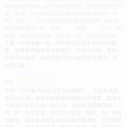
驗店或結閤瞭線上線下的服務模式，也應該被納入考
量。畢竟，2016年已經是行動商務快速發展的一年
瞭。 總之，《2016颱灣地區大型店舖總覽》聽起來
就充滿瞭颱灣人對「逛街」、「消費」、「生活」的
熱情。我希望它能像一本字典一樣，讓我隨時查閱，
又像一本旅遊書一樣，帶我發現更多未知的購物樂
趣。如果書裡能有豐富的圖片、詳實的資料、還有一
些實用的建議，那絕對是2016年颱灣零售業的一份
珍貴記錄！
☆
☆
☆
☆
☆
评分
這本《2016颱灣地區大型店舖總覽》，光是書名就
讓我想起那一年我為瞭替傢裡添購大件傢電，跑遍各
大賣場比較的心情！2016年，那時候我們剛買新
房，對「大型店舖」的需求可說是「剛性」的。我特
別好奇，這本書裡有沒有針對當時颱灣的「大型電器