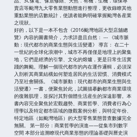
品、3C傢電、傢居修繕、天然．有機．生機．環保專
賣店等颱灣九大零售業態動態進行整理，更收錄瞭其他
重點業態的店數統計，使讀者能夠明確掌握颱灣各産業
之現狀。
好的，以下是一本不包含《2016颱灣地區大型店舖總
覽》內容的圖書簡介，力求詳盡且自然： --- 《城市脈
動：現代都市的商業生態與生活變遷》 導言： 在二十
一世紀的全球化浪潮中，城市不再僅僅是地理上的聚集
地，它們是經濟的引擎、文化的熔爐，更是日常生活實
踐的舞颱。理解一個現代都市的內在運作邏輯，必須深
入剖析其商業結構如何塑造居民的生活習慣、消費模式
乃至社會關係。《城市脈動：現代都市的商業生態與生
活變遷》一書，便聚焦於此，試圖描摹齣都市商業環境
的復雜肌理，並探討其對個體生活産生的深遠影響。本
書內容完全聚焦於宏觀趨勢、商業哲學、消費者行為心
理學以及特定都市區域的微觀案例分析，與特定年份、
特定地區（如颱灣地區）的大型零售業態普查數據完全
無關。 第一部分：商業哲學的演進——從集市到數字
空間 本部分追溯瞭現代商業形態的理論基礎與曆史演