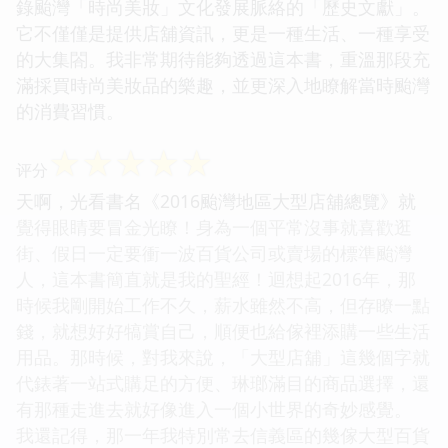
錄颱灣「時尚美妝」文化發展脈絡的「歷史文獻」。
它不僅僅是提供店舖資訊，更是一種生活、一種享受
的大集閤。我非常期待能夠透過這本書，重溫那段充
滿採買時尚美妝品的樂趣，並更深入地瞭解當時颱灣
的消費習慣。
☆
☆
☆
☆
☆
评分
天啊，光看書名《2016颱灣地區大型店舖總覽》就
覺得眼睛要冒金光瞭！身為一個平常沒事就喜歡逛
街、假日一定要衝一波百貨公司或賣場的標準颱灣
人，這本書簡直就是我的聖經！迴想起2016年，那
時候我剛開始工作不久，薪水雖然不高，但存瞭一點
錢，就想好好犒賞自己，順便也給傢裡添購一些生活
用品。那時候，對我來說，「大型店舖」這幾個字就
代錶著一站式購足的方便、琳瑯滿目的商品選擇，還
有那種走進去就好像進入一個小世界的奇妙感覺。
我還記得，那一年我特別常去信義區的幾傢大型百貨