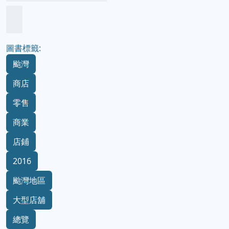
圖書標籤:
颱灣
商店
零售
商業
店鋪
2016
颱灣地區
大型店舖
總覽