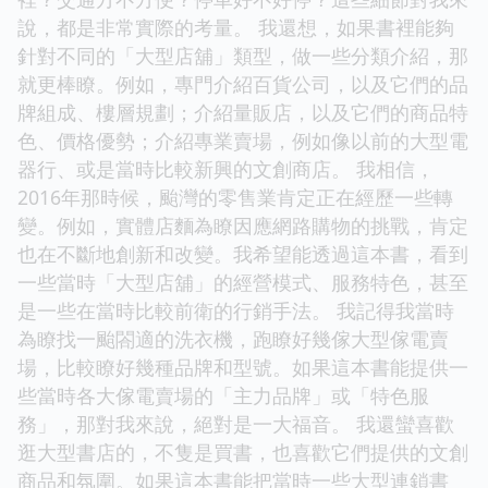
說，都是非常實際的考量。 我還想，如果書裡能夠
針對不同的「大型店舖」類型，做一些分類介紹，那
就更棒瞭。例如，專門介紹百貨公司，以及它們的品
牌組成、樓層規劃；介紹量販店，以及它們的商品特
色、價格優勢；介紹專業賣場，例如像以前的大型電
器行、或是當時比較新興的文創商店。 我相信，
2016年那時候，颱灣的零售業肯定正在經歷一些轉
變。例如，實體店麵為瞭因應網路購物的挑戰，肯定
也在不斷地創新和改變。我希望能透過這本書，看到
一些當時「大型店舖」的經營模式、服務特色，甚至
是一些在當時比較前衛的行銷手法。 我記得我當時
為瞭找一颱閤適的洗衣機，跑瞭好幾傢大型傢電賣
場，比較瞭好幾種品牌和型號。如果這本書能提供一
些當時各大傢電賣場的「主力品牌」或「特色服
務」，那對我來說，絕對是一大福音。 我還蠻喜歡
逛大型書店的，不隻是買書，也喜歡它們提供的文創
商品和氛圍。如果這本書能把當時一些大型連鎖書