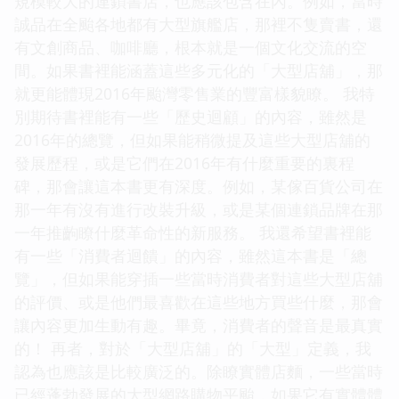
規模較大的連鎖書店，也應該包含在內。例如，當時
誠品在全颱各地都有大型旗艦店，那裡不隻賣書，還
有文創商品、咖啡廳，根本就是一個文化交流的空
間。如果書裡能涵蓋這些多元化的「大型店舖」，那
就更能體現2016年颱灣零售業的豐富樣貌瞭。 我特
別期待書裡能有一些「歷史迴顧」的內容，雖然是
2016年的總覽，但如果能稍微提及這些大型店舖的
發展歷程，或是它們在2016年有什麼重要的裏程
碑，那會讓這本書更有深度。例如，某傢百貨公司在
那一年有沒有進行改裝升級，或是某個連鎖品牌在那
一年推齣瞭什麼革命性的新服務。 我還希望書裡能
有一些「消費者迴饋」的內容，雖然這本書是「總
覽」，但如果能穿插一些當時消費者對這些大型店舖
的評價、或是他們最喜歡在這些地方買些什麼，那會
讓內容更加生動有趣。畢竟，消費者的聲音是最真實
的！ 再者，對於「大型店舖」的「大型」定義，我
認為也應該是比較廣泛的。除瞭實體店麵，一些當時
已經蓬勃發展的大型網路購物平颱，如果它有實體體