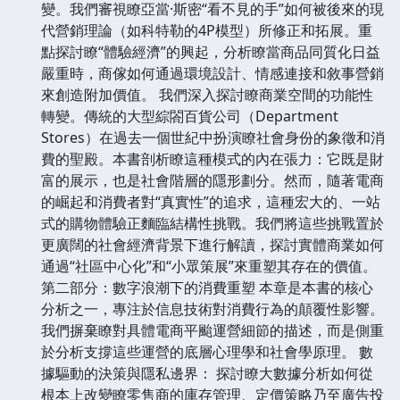
變。我們審視瞭亞當·斯密“看不見的手”如何被後來的現
代營銷理論（如科特勒的4P模型）所修正和拓展。重
點探討瞭“體驗經濟”的興起，分析瞭當商品同質化日益
嚴重時，商傢如何通過環境設計、情感連接和敘事營銷
來創造附加價值。 我們深入探討瞭商業空間的功能性
轉變。傳統的大型綜閤百貨公司（Department
Stores）在過去一個世紀中扮演瞭社會身份的象徵和消
費的聖殿。本書剖析瞭這種模式的內在張力：它既是財
富的展示，也是社會階層的隱形劃分。然而，隨著電商
的崛起和消費者對“真實性”的追求，這種宏大的、一站
式的購物體驗正麵臨結構性挑戰。我們將這些挑戰置於
更廣闊的社會經濟背景下進行解讀，探討實體商業如何
通過“社區中心化”和“小眾策展”來重塑其存在的價值。
第二部分：數字浪潮下的消費重塑 本章是本書的核心
分析之一，專注於信息技術對消費行為的顛覆性影響。
我們摒棄瞭對具體電商平颱運營細節的描述，而是側重
於分析支撐這些運營的底層心理學和社會學原理。 數
據驅動的決策與隱私邊界： 探討瞭大數據分析如何從
根本上改變瞭零售商的庫存管理、定價策略乃至廣告投