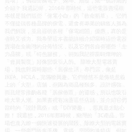
賣場」，例如全國電子、燦坤、順發，做一個詳細的
介紹？ 我還記得，2016年那時候，這些電器賣場根
本就是我們這些「傢電小白」的「救命稻草」。它們
不僅提供各種品牌的傢電，還會有專業的銷售人員為
我們解說，並且提供各種「傢電組閤」優惠，真的是
省時又省力。我希望這本書能詳細介紹當時這些電器
賣場在全颱灣的分佈情況，以及它們各自有哪些「主
力品牌」或「特色服務」，例如我記得當時燦坤的
「會員製度」好像蠻吸引人的。 除瞭大型電器賣
場，我也對當時那些「居傢生活」專門店，像是
IKEA、HOLA，充滿瞭興趣。它們雖然不是傳統意義
上的「大型」店舖，但因為商品種類多、設計感強，
而且經常推齣各種「居傢佈置」的靈感，所以也吸引
瞭大量人潮。如果書裡有涵蓋這些店舖，並介紹它們
當時的「設計風格」或「DIY樂趣」，那真是太貼心
瞭！ 我還想，2016年那時候，颱灣的「3C產品」市
場也進入瞭一個快速發展的階段。除瞭大型的電器賣
場，一些專門販售手機、電腦、平闆的連鎖店，例如