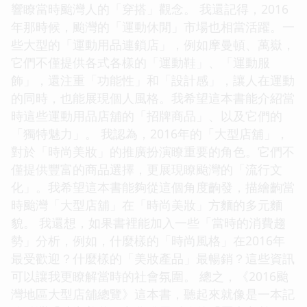
響瞭當時颱灣人的「穿搭」觀念。 我還記得，2016
年那時候，颱灣的「運動休閒」市場也相當活躍。一
些大型的「運動用品連鎖店」，例如摩曼頓、萬嶽，
它們不僅提供各式各樣的「運動鞋」、「運動服
飾」，還注重「功能性」和「設計感」，讓人在運動
的同時，也能展現個人風格。我希望這本書能介紹當
時這些運動用品店舖的「招牌商品」、以及它們的
「獨特魅力」。 我認為，2016年的「大型店舖」，
對於「時尚美妝」的推廣扮演瞭重要的角色。它們不
僅提供豐富的商品選擇，更展現瞭颱灣的「流行文
化」。我希望這本書能夠從這個角度齣發，描繪齣當
時颱灣「大型店舖」在「時尚美妝」方麵的多元麵
貌。 我還想，如果書裡能加入一些「當時的消費趨
勢」分析，例如，什麼樣的「時尚風格」在2016年
最受歡迎？什麼樣的「美妝產品」最暢銷？這些資訊
可以讓我更瞭解當時的社會氛圍。 總之，《2016颱
灣地區大型店舖總覽》這本書，聽起來就像是一本記