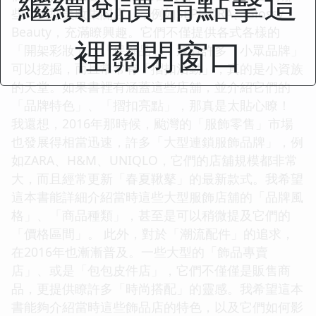
繼續閱讀 請點擊這
些「大型美妝集閤店」，例如SEPHORA、Glossy
Beauty，充滿瞭興趣。它們不僅提供各式各樣的
裡關閉窗口
「開架彩妝」、「保養品」，還有許多「小眾品牌」
可以挖掘，而且常常有「摺扣活動」，真的是小資族
的天堂。如果書裡有涵蓋這些店舖，並介紹它們的
「品牌特色」、「摺扣亮點」，那真是太貼心瞭！
我還想，2016年那時候，颱灣的「服飾零售」市場
也發展得相當迅速，許多「大型連鎖服飾品牌」，例
如ZARA、H&M、UNIQLO，它們的店舖規模都非常
大，而且經常更新「春夏鞦鼕」的最新款式。我希望
這本書能詳細介紹當時這些大型服飾店舖的「品牌風
格」、「商品種類」，甚至是可以稍微提及它們的
「價格區間」。 此外，對於「潮流配件」的追求，
在2016年也漸漸普及。一些大型的「飾品專賣
店」、或是「包包皮件店」，它們不僅僅是販售商
品，更提供瞭許多「時尚搭配」的靈感。我希望這本
書能夠介紹當時這些飾品店的特色，以及它們如何影