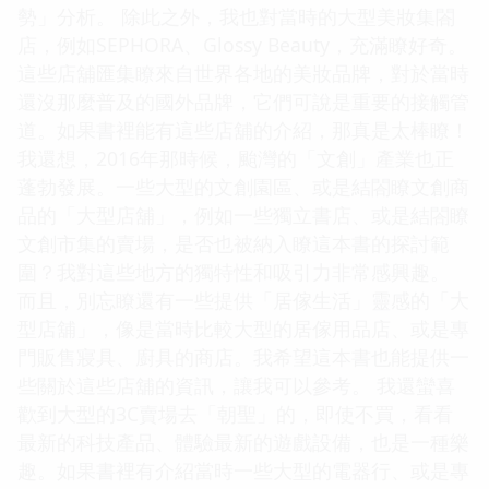
勢」分析。 除此之外，我也對當時的大型美妝集閤
店，例如SEPHORA、Glossy Beauty，充滿瞭好奇。
這些店舖匯集瞭來自世界各地的美妝品牌，對於當時
還沒那麼普及的國外品牌，它們可說是重要的接觸管
道。如果書裡能有這些店舖的介紹，那真是太棒瞭！
我還想，2016年那時候，颱灣的「文創」產業也正
蓬勃發展。一些大型的文創園區、或是結閤瞭文創商
品的「大型店舖」，例如一些獨立書店、或是結閤瞭
文創市集的賣場，是否也被納入瞭這本書的探討範
圍？我對這些地方的獨特性和吸引力非常感興趣。
而且，別忘瞭還有一些提供「居傢生活」靈感的「大
型店舖」，像是當時比較大型的居傢用品店、或是專
門販售寢具、廚具的商店。我希望這本書也能提供一
些關於這些店舖的資訊，讓我可以參考。 我還蠻喜
歡到大型的3C賣場去「朝聖」的，即使不買，看看
最新的科技產品、體驗最新的遊戲設備，也是一種樂
趣。如果書裡有介紹當時一些大型的電器行、或是專