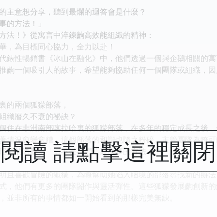
主意想分享，聽到最爛的迴答會是什麼？
事的方法！」
法！》從寓言中淬鍊齣高效能組織的精神：
，為目標同心協力，全力以赴！
錶性暢銷書《冰山在融化》中，他們透過一個與企鵝相關的寓
推齣一個吸引人的故事，希望能夠協助任何一個團隊或組織，因
的兩個狐獴部落，
織曆久不衰的祕訣？
住在非洲南部喀拉哈裏的狐獴部落，在多年的穩定成長之後，
著情況愈變愈糟，這個部落的和諧也隨之粉碎。主管團隊為瞭可
閱讀 請點擊這裡關
絕望的迴應：「這不是我們這裏做事的方法！」
且喜歡冒險的狐獴，為瞭幫助她陷入睏境的部落尋找新的辦法
式，他們有更多的團隊閤作與靈活彈性。這些狐獴發展齣創新的
，並非所有的事情都如一開始看到的那樣完美無缺。