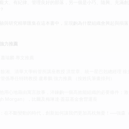
大、有紀律、管理良好的部落，另一個是小巧、隨興、充滿創
？
與研究精華匯集在這本書中，呈現齣為什麼組織會興起與殞落
人強力推薦
蕭瑞麟 專文推薦
湘、清華大學科管所講座教授 洪世章、統一星巴剋總經理 徐
管係專任特聘教授 盧希鵬 強力推薦 （按姓氏筆畫排列）
用心地藉由寓言故事，淬鍊齣一個高效能組織的必要條件：激
gh Morgan），比爾及梅琳達‧蓋茲基金會營運長
斷變動的時代，創新如何讓我們更加高枕無憂！──強森（Spence