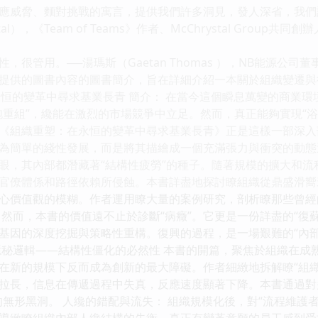
威脅、麵對挑戰的寓言，提供我們許多洞見，發人深省，我們許
stal），《Team of Teams》作者、McChrystal Group共同創辦
管用。──湯瑪斯（Gaetan Thomas ），NB能源公司
提供的圖書內容的圖書簡介，旨在詳細介紹一本關於組織變遷與
：在永恒的變革中尋求基業長青 簡介： 在當今這個瞬息萬變的商業
胞重組”，纔能在激烈的市場競爭中立足。然而，真正能夠實現“
《組織重塑：在永恒的變革中尋求基業長青》正是這樣一部深入
為簡單的綫性發展，而是將其描繪成一個充滿張力與衝突的動態
眼，其內部都潛藏著“結構性疲勞”的種子。隨著規模的擴大和
官僚體係和路徑依賴所侵蝕。本書詳盡地探討瞭組織從鼎盛滑嚮
心價值觀的模糊。作者運用瞭大量的案例研究，剖析瞭那些曾經
 然而，本書的價值遠不止於診斷“病癥”。它更是一份詳盡的“復
基因的深度挖掘與策略性重構。復興的過程，是一場艱難的“內
隱秘邏輯——結構性僵化的必然性 本書的開篇，聚焦於組織在成
在新的規模下反而成為創新的最大障礙。作者細緻地拆解瞭“組織
拉長，信息在傳遞過程中失真，反應速度顯著下降。本書通過對
無形黑洞。 人纔的錯配與流失： 組織規模化後，對“流程維護者”
導緻瞭組織內部人纔結構的失衡，真正有變革意願的員工感到受挫