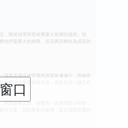
言，闡述領導群眾經曆重大改變的過程。現
應他們最重大的挑戰，並且將其轉化為成長的
一場旱災讓這個部落的資源急遽減少，而緻命
能的解決方案而爭執不休，而來自第一綫工作
閉窗口
，展開探索之旅。她發現一個規模較小的部
解決方案，找到更多的食物，並且避開禿鷹的