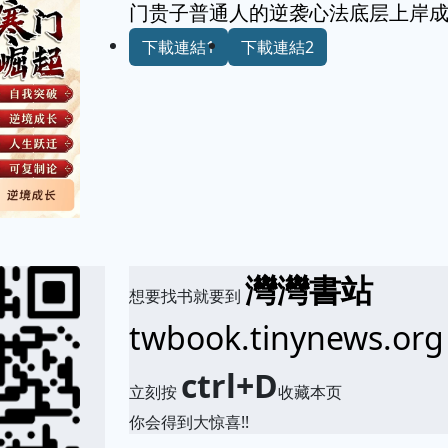
门贵子普通人的逆袭心法底层上岸
下載連結1
下載連結2
灣灣書站
想要找书就要到
twbook.tinynews.org
ctrl+D
立刻按
收藏本页
你会得到大惊喜!!