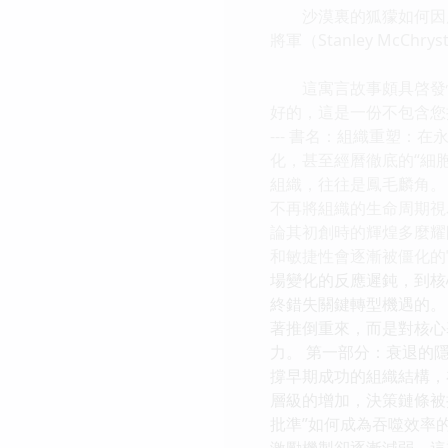
沙漠裏的狐獴如何因應
將軍（Stanley McChry
這寓言故事頗具啓發性，很
好的，這是一份不包含您
--- 書名：組織重塑
化，甚至經曆徹底的“細
組織，往往是鳳毛麟角。
不再將組織的生命周期視
論其初創時的輝煌多麼耀
和敏捷性會逐漸被僵化的
場變化的反應遲鈍，到核
終錯失關鍵轉型機遇的。
著推倒重來，而是對核心
力。 第一部分：衰退的
撐早期成功的組織結構，
層級的增加，決策鏈條被
批準”如何成為吞噬效率的
激勵機製卻逐漸減弱。這