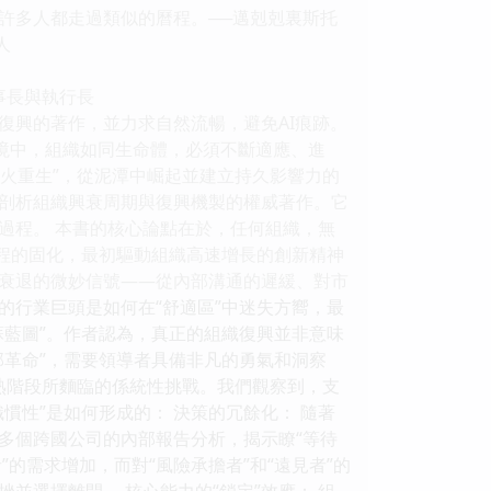
多人都走過類似的曆程。──邁剋剋裏斯托
人
董事長與執行長
復興的著作，並力求自然流暢，避免AI痕跡。
環境中，組織如同生命體，必須不斷適應、進
浴火重生”，從泥潭中崛起並建立持久影響力的
剖析組織興衰周期與復興機製的權威著作。它
過程。 本書的核心論點在於，任何組織，無
流程的固化，最初驅動組織高速增長的創新精神
衰退的微妙信號——從內部溝通的遲緩、對市
的行業巨頭是如何在“舒適區”中迷失方嚮，最
蘇藍圖”。作者認為，真正的組織復興並非意味
部革命”，需要領導者具備非凡的勇氣和洞察
熟階段所麵臨的係統性挑戰。我們觀察到，支
慣性”是如何形成的： 決策的冗餘化： 隨著
多個跨國公司的內部報告分析，揭示瞭“等待
的需求增加，而對“風險承擔者”和“遠見者”的
並選擇離開。 核心能力的“鎖定”效應： 組