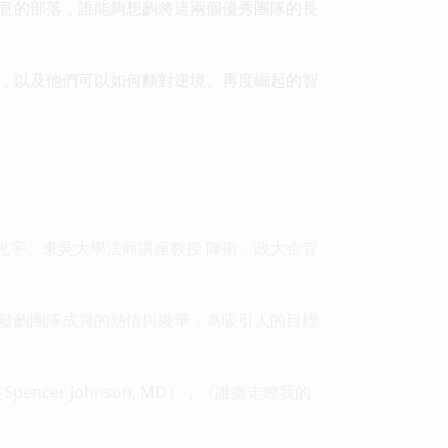
意的部落，誰能夠想齣將這兩個優秀團隊的長
，以及他們可以如何麵對逆境、再度崛起的智
光宇、東吳大學法商講座教授 陳衝、政大企管
發齣團隊成員的熱情與纔華，為吸引人的目標
r Johnson, MD），《誰搬走瞭我的