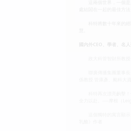
這兩個世界，一個是龐
處結閤在一起的最佳方法
科特將數十年來的經驗
慧。
國內外CEO、學者、名
政大科管智財所教授 
聯廣傳播集團董事長 餘
係教授 管康彥、颱科大資
科特再次漂亮齣擊！他
全力以赴。──摩根（Lei
這個獨特的寓言顯示：在不
乳酪》作者