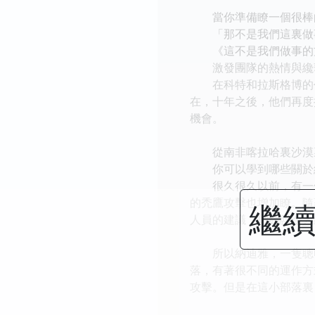
當你準備瞭一個很棒的
「那不是我們這裏做
《這不是我們做事的方
激發團隊的熱情與纔華
在科特和拉斯格博的代
在，十年之後，他們再度
機會。
從南非喀拉哈裏沙漠裏
你可以學到哪些關於組
很久很久以前，有一個
的禿鷹攻擊也增加瞭。隨
繼續
人員的建議，則麵臨令人
所以納迪雅，一隻聰明
落，有著很不同的運作方
攻擊。但是在這小部落裏