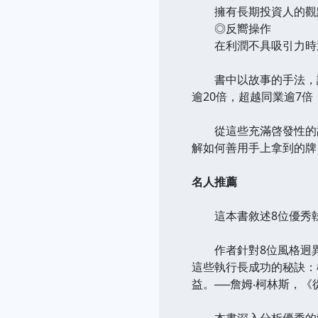
擁有長期投資人的觀點
◎反嚮操作
在利潤不具吸引力時退
書中以故事的手法，說明
逾20倍，超越同業逾7
從這些充滿啓發性的故
解如何善用手上拿到的牌
名人推薦
這本書敘述8位優秀執行
作者針對8位風格迥異
這些執行長成功的秘訣：
益。──詹姆‧柯林斯，《
本書深入分析優秀的執