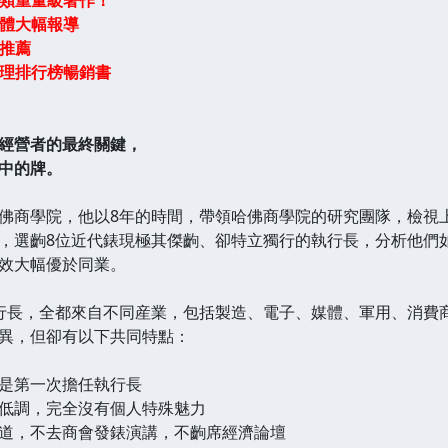
體大幅報導
推薦
理排行榜暢銷書
營者的最終關鍵，
中的牌。
商學院，他以8年的時間，帶領哈佛商學院的研究團隊，檢視上
，選齣8位近代錶現極其傑齣、卻特立獨行的執行長，分析他們
效大幅優於同業。
閱讀 請點擊這裡關
長，全都來自不同産業，包括製造、電子、媒體、軍用、消費商
異，但卻有以下共同特點：
第一次擔任執行長
調，完全沒有個人特殊魅力
，不去商會發錶演講，不齣席經濟論壇