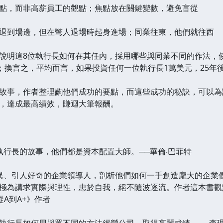
，而非高薪員工的觀點；焦點放在關鍵變數，避免盲從
到場邊，但在彆人退場時起身進場；同業往東，他們就往西
這8位執行長如何在其任內，採用哪些與同業不同的作法，使
倍；換言之，平均而言，如果投資任何一位執行長1萬美元，25年後
事，作者整理齣他們成功的要點，而這些成功的秘訣，可以為
，達成最高績效，賺迴大筆報酬。
長的故事，他們都是資本配置大師。──華倫‧巴菲特
、引人好奇的企業領導人，剖析他們如何一手創造龐大的企業價
極為講求實際與理性，忠於自我，絕不隨波逐流。作者這本書觀
從A到A+》作者
行長如何用與眾不同的方法經營公司，取得亮麗成績。──查理