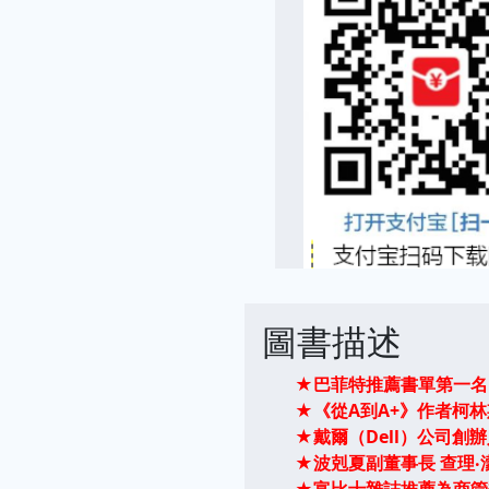
圖書描述
★巴菲特推薦書單第一名
★《從A到A+》作者柯
★戴爾（Dell）公司創
★波剋夏副董事長 查理
★富比士雜誌推薦為商管