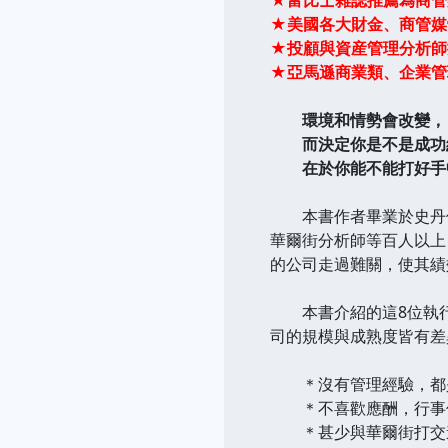
★美國各大財金、商管媒
★投顧與資産管理分析師
★亞馬遜商業類、企業管
環境和情勢會改變，
而決定你是不是成功經
在於你能不能打好手
本書作者畢業於史丹佛
華爾街分析師等百人以上
的公司走過難關，使其績
繼續
本書介紹的這8位執行
司的規模與成熟度皆有差
＊沒有管理經驗，都是
＊不喜歡應酬，行事低
＊甚少與華爾街打交道