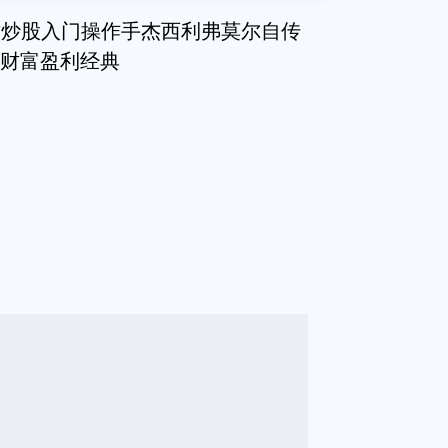
财炒股入门操作手杰西利弗莫尔自传
特财富盈利经典