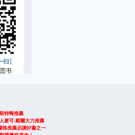
林斯特彆推薦
辦人麥可‧戴爾大力推薦
‧濛格推薦必讀好書之一
類重量級著作！