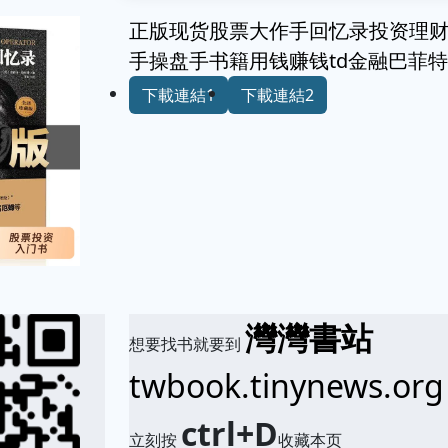
正版现货股票大作手回忆录投资理
手操盘手书籍用钱赚钱td金融巴菲
下載連結1
下載連結2
灣灣書站
想要找书就要到
twbook.tinynews.org
ctrl+D
立刻按
收藏本页