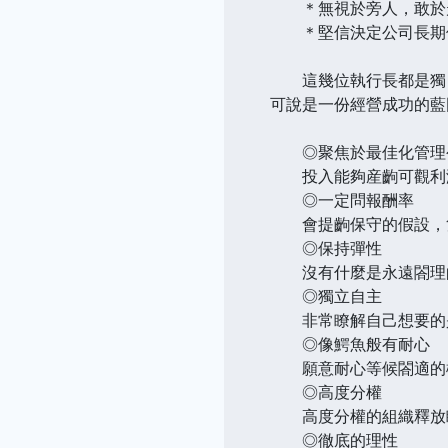
＊無視於旁人，敢於
＊堅信決定公司長期價
這幾位執行長都是獨自
可說是一份經營成功的藍
◎聚焦於最佳化管理
投入能夠産齣可觀利潤
◎一定問報酬率
會提齣保守的假設，隻
◎保持彈性
沒有什麼是永遠閤理的
◎獨立自主
非常瞭解自己想要的是
◎像鰐魚般有耐心
願意耐心等候閤適的機
◎高度分權
高度分權的組織釋放瞭
◎徹底的理性