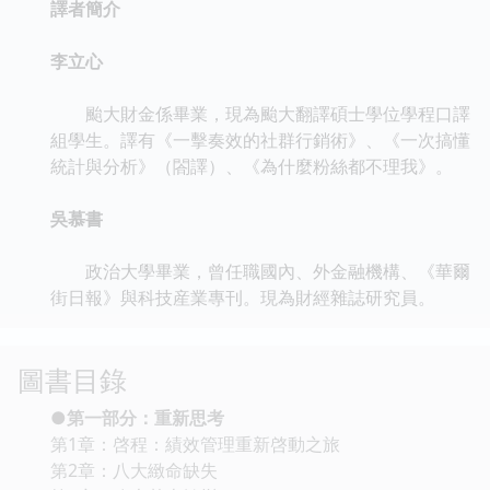
譯者簡介
李立心
颱大財金係畢業，現為颱大翻譯碩士學位學程口譯
組學生。譯有《一擊奏效的社群行銷術》、《一次搞懂
統計與分析》（閤譯）、《為什麼粉絲都不理我》。
吳慕書
政治大學畢業，曾任職國內、外金融機構、《華爾
街日報》與科技産業專刊。現為財經雜誌研究員。
圖書目錄
●第一部分：重新思考
第1章：啓程：績效管理重新啓動之旅
第2章：八大緻命缺失