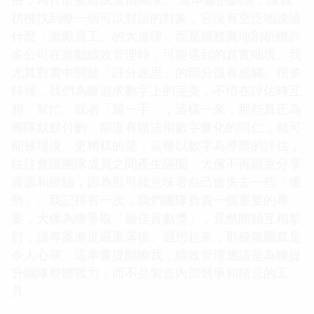
彷彿找到瞭一個可以對話的對象，它沒有空泛地談論
什麼「激勵員工」的大道理，而是很務實地剖析瞭許
多公司在推動績效管理時，可能遇到的真實睏境。我
尤其對書中關於「評分迷思」的部分很有感觸。很多
時候，我們為瞭追求數字上的完美，不惜在評估時互
相「幫忙」或者「留一手」，這樣一來，那些真正為
團隊默默付齣、卻沒有辦法用數字量化的同仁，就可
能被埋沒。更糟糕的是，這種以數字為導嚮的評估，
往往會讓團隊成員之間產生隔閡，大傢不再願意分享
資源和經驗，因為那可能意味著自己會失去一些「優
勢」。我記得有一次，我們團隊負責一個重要的專
案，大傢為瞭爭取「最佳貢獻獎」，竟然開始互相掣
肘，讓專案進度嚴重落後。迴想起來，那種氛圍真是
令人心寒。這本書提醒瞭我，績效管理應該是為瞭提
升團隊整體戰力，而不是製造內部競爭和猜忌的工
具。