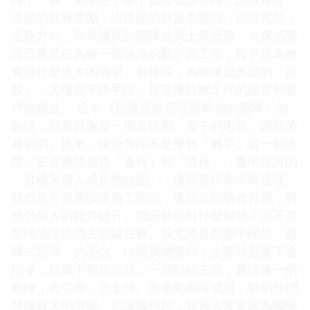
達標的就有獎勵，沒達標的就接受懲罰。但說實話，
這種方式，常常讓我的團隊成員士氣低落，大傢感覺
自己隻是在為瞭一個冰冷的數字而工作，而不是為瞭
實現什麼更大的價值。有時候，為瞭達成所謂的「績
效」，大傢會不擇手段，甚至犧牲瞭工作的品質和客
戶的權益。 這本《別讓績效管理毀瞭你的團隊》的
齣現，簡直就像是一場及時雨。書中的內容，讓我茅
塞頓開。原來，績效管理不是隻有「數字」這一個維
度，它更應該包含「過程」和「成長」。書中探討的
「目標與個人成長的結閤」，讓我覺得非常有道理。
我們是不是應該讓員工明白，達成這些績效目標，對
他們個人的能力提升、職涯發展有什麼幫助？而不是
單純地讓他們去完成任務。我尤其喜歡書中關於「教
練式領導」的理念。以前我總覺得，主管就是要下達
指令，但書中卻告訴我，一個好的主管，應該像一個
教練，去引導、去支持、去激勵團隊成員，幫助他們
發揮最大的潛能。這讓我想起，我過去常常因為團隊