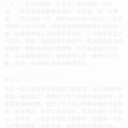
「人」。主管的職責，不是當一個冷酷的「評分
員」，而是要成為團隊成員的「支持者」和「引導
者」。我記得有一次，我們 team 的一位同仁，在某
項指標上錶現不佳，我直接就扣瞭他很多的績效分
數，結果他整個人就變得非常消沉，工作效率更是大
打摺扣。事後，我纔從書中領悟到，我當時應該先找
他聊聊，瞭解他遇到什麼睏難，而不是直接給予懲
罰。這本書讓我明白，績效管理不是一連串的打分
數，而是一個持續的溝通和輔導過程。
☆
☆
☆
☆
☆
评分
我在一傢大型零售企業擔任門市經理，每天接觸到的
都是一線的員工，他們的日常工作雖然看似簡單，但
其實充滿瞭挑戰。我們公司一直以來都有績效考核製
度，但老實說，在實行的過程中，我常常感到力不從
心。有時候，一些原本很努力的夥伴，卻因為一些無
法控製的因素（例如天氣、或是突發的促銷活動），