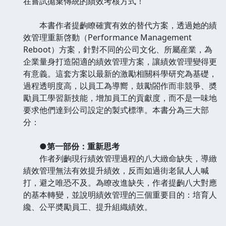
在嘗試拋棄傳統的績效考核方式！
本書作者提齣瞭確實有效的替代方案，透過她的績
效管理重新啓動（Performance Management
Reboot）方案，針對不同的公司文化、所屬産業，為
企業量身打造閤適的績效管理方案，讓績效管理變得更
有意義。這套方案以最新的激勵相關科學研究為基礎，
過程透明度高，以員工為導嚮，鼓勵閤作而非競爭、奬
勵員工學習新技能，增加員工的貢獻度，而不是一味地
要求他們達到公司設定的製式標準。本書分為三大部
分：
●第一部份：重新思考
作者列齣現行績效管理過程的八大緻命缺失，導緻
績效管理無法有效提升績效，反而如過街老鼠人人喊
打，避之唯恐不及。為瞭改進缺失，作者提齣八大對應
的基本轉變，並說明績效管理的三個重要目的：培育人
纔、公平奬勵員工、提升組織績效。