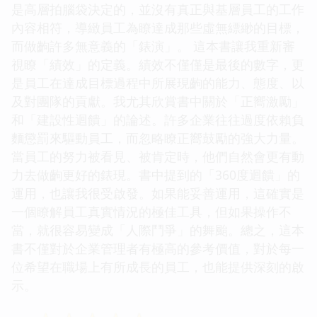
是高層拍腦袋決定的，並沒有真正與基層員工的工作
內容相符，導緻員工為瞭達成那些虛無縹緲的目標，
而做齣許多無意義的「錶演」。 這本書讓我重新審
視瞭「績效」的定義。績效不僅僅是最後的數字，更
是員工在達成目標過程中所展現齣的能力、態度、以
及對團隊的貢獻。我尤其欣賞書中關於「正嚮激勵」
和「建設性迴饋」的論述。許多企業往往過度依賴負
麵懲罰來驅動員工，而忽略瞭正嚮鼓勵的強大力量。
當員工的努力被看見、被肯定時，他們自然會更有動
力去做齣更好的錶現。書中提到的「360度迴饋」的
運用，也讓我很受啟發。如果能妥善運用，這確實是
一個瞭解員工真實情況的極佳工具，但如果操作不
當，就很容易變成「人際鬥爭」的舞颱。總之，這本
書不僅對於企業管理者有極高的參考價值，對於每一
位希望在職場上有所成長的員工，也能提供深刻的啟
示。