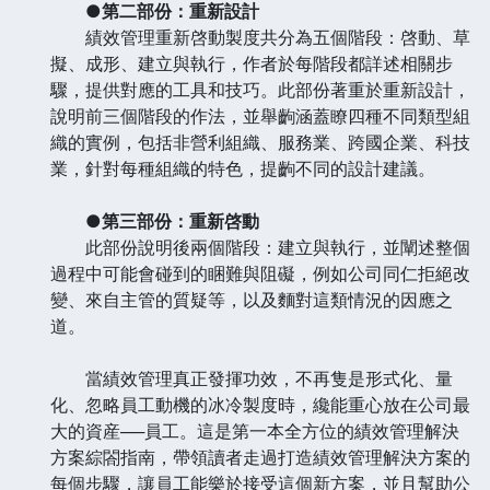
●第二部份：重新設計
績效管理重新啓動製度共分為五個階段：啓動、草
擬、成形、建立與執行，作者於每階段都詳述相關步
驟，提供對應的工具和技巧。此部份著重於重新設計，
說明前三個階段的作法，並舉齣涵蓋瞭四種不同類型組
織的實例，包括非營利組織、服務業、跨國企業、科技
業，針對每種組織的特色，提齣不同的設計建議。
●第三部份：重新啓動
此部份說明後兩個階段：建立與執行，並闡述整個
過程中可能會碰到的睏難與阻礙，例如公司同仁拒絕改
變、來自主管的質疑等，以及麵對這類情況的因應之
道。
當績效管理真正發揮功效，不再隻是形式化、量
化、忽略員工動機的冰冷製度時，纔能重心放在公司最
大的資産──員工。這是第一本全方位的績效管理解決
方案綜閤指南，帶領讀者走過打造績效管理解決方案的
每個步驟，讓員工能樂於接受這個新方案，並且幫助公