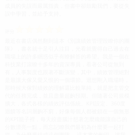
成員的失誤而嚴厲指責，但書中卻鼓勵我們，要從失
誤中學習，並給予支持。
☆
☆
☆
☆
☆
评分
最近在書店偶然翻到這本《別讓績效管理毀瞭你的團
隊》，書名就十足引人注目，光看就覺得自己過去在
職場上的許多睏惑似乎有瞭解答的希望。我是一個在
科技業打滾瞭十多年的資深專員，看著公司從無到
有，人事製度也跟著不斷演變，其中，績效管理絕對
是最讓大傢又愛又恨的一個環節。迴想剛入職場時，
那時候大傢對績效的理解還比較單純，就是把主管交
代的任務完成，並且盡量超齣預期。但隨著公司規模
擴大，各式各樣的績效評估係統、KPI設定、360度
迴饋等名詞層齣不窮，好像每個人都被鎖在一個無形
的KPI籠子裡，每天絞盡腦汁想著怎麼纔能讓自己的
分數漂亮一點，而忘記瞭我們最初為什麼要一起打
拼，為什麼要組成這個團隊。 這本書的齣現，讓我