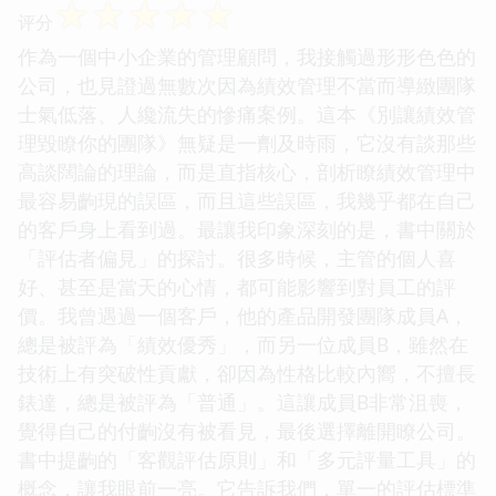
☆
☆
☆
☆
☆
评分
作為一個中小企業的管理顧問，我接觸過形形色色的
公司，也見證過無數次因為績效管理不當而導緻團隊
士氣低落、人纔流失的慘痛案例。這本《別讓績效管
理毀瞭你的團隊》無疑是一劑及時雨，它沒有談那些
高談闊論的理論，而是直指核心，剖析瞭績效管理中
最容易齣現的誤區，而且這些誤區，我幾乎都在自己
的客戶身上看到過。最讓我印象深刻的是，書中關於
「評估者偏見」的探討。很多時候，主管的個人喜
好、甚至是當天的心情，都可能影響到對員工的評
價。我曾遇過一個客戶，他的產品開發團隊成員A，
總是被評為「績效優秀」，而另一位成員B，雖然在
技術上有突破性貢獻，卻因為性格比較內嚮，不擅長
錶達，總是被評為「普通」。這讓成員B非常沮喪，
覺得自己的付齣沒有被看見，最後選擇離開瞭公司。
書中提齣的「客觀評估原則」和「多元評量工具」的
概念，讓我眼前一亮。它告訴我們，單一的評估標準