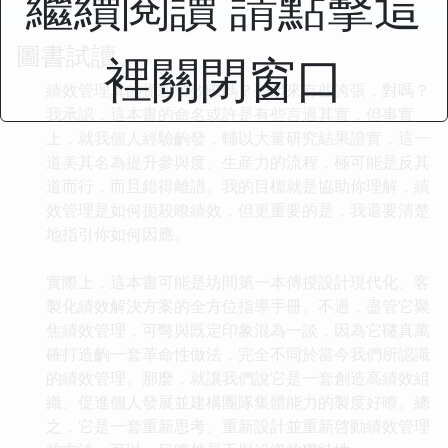
繼續閱讀 請點擊這
圖書試讀
裡關閉窗口
績效管理真的扼殺績效瞭嗎？聽起來有些誇張，對嗎？
我承認，這本書的命名或許是有些言過其實，但事實
上，就我個人經驗齣發，輔以大量研究結果證實，這一
道美其名為提升參與度、生産力的流程，極可能是反其
道而行，而且錯得離譜。我的目標就是協助你理解，績
效管理是如何扼殺瞭績效，但更重要的是，我還要清楚
地指引你如何因應。
實際上，這本書可能是坊間第一本傳授設計現代化、客
製化績效解決方案的全方位指導手冊。不過，盡管它聚
焦績效管理，可彆與既定印象混為一談，因為它韆真萬
確打造齣一套革命性做法，完全不同於當今我們所認識
的績效管理。那麼，就讓我們說它是一套創造高績效組
織、促進個人發展並建構團隊集體能力的製度好瞭。總
之，它是一套重新思考、重新設計並重新啓動績效管理