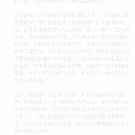
的方法，可以一目瞭然員工與組織的獨特性。
無論你是人力資源或人纔管理專業人士、企業領導人或
專傢顧問，再不然就是來自組織架構中的某個邊陲單
位，都算是走對地方。任何組織，管他大或小、在地或
跨國、高科技或傳統産業，每一名大膽進取的個人若決
心認定，此時此刻正該重新思考、重新設計自傢團隊的
績效管理辦法，這本書就是為你而寫。我的目標是提供
你重新開始的勇氣和一道指引，讓你帶領組織走過完善
的流程，然後重新啓動績效管理，並建構一套符閤自傢
策略、文化和需求的解決方案，也會許你一幅允諾員工
美好未來的遠景。
但是，我的書不隻是為你而寫，也是寫給你的執行團
隊、業務負責人、管理階層及所有員工。此話何解？因
為我想要幫助每一位有意瞭解這道主題或涉入業務流程
中的人士，讓他們瞭解為何傳統的績效管理起不瞭作
用，我們又該如何改變思維，為所有工作夥伴創造更完
善的經驗與結果。