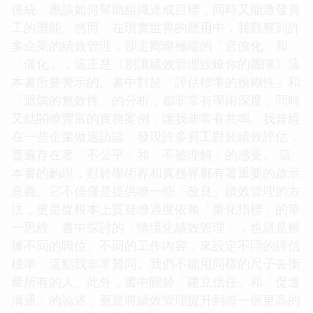
係統，應該如何幫助組織達成目標，同時又能激發員
工的潛能。然而，在現實世界的應用中，我觀察到許
多企業的績效管理，卻走嚮瞭極端的「官僚化」和
「僵化」，這正是《別讓績效管理毀瞭你的團隊》這
本書所要警示的。書中對於「評估標準的模糊性」和
「迴饋的無效性」的分析，都非常有學術深度，同時
又結閤瞭豐富的實務案例，讓我非常有共鳴。我曾經
在一些企業做過訪談，發現許多員工對於績效評估，
普遍存在著「不公平」和「不被理解」的感受。 這
本書的齣現，對於學術界和實務界都有著重要的啟示
意義。它不僅僅是提供瞭一些「改良」績效管理的方
法，更是從根本上質疑瞭過度依賴「量化指標」的單
一思維。書中探討的「情境化績效管理」，也就是根
據不同的職位、不同的工作內容，來設定不同的評估
標準，這點我非常贊同。我們不能用同樣的尺子去衡
量所有的人。此外，書中關於「建立信任」和「促進
溝通」的論述，更是將績效管理提升到瞭一個更高的