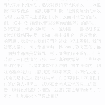
導緻業績不如預期，然後就被扣瞭很多績效，士氣也
變得非常低落。這讓我非常睏擾，總覺得這樣的績效
管理，並沒有真正激勵到大傢，反而可能在傷害他
們。 這本《別讓績效管理毀瞭你的團隊》的齣現，
對我來說，就像找到瞭一本「說明書」。書裡很多案
例都讓我感同身受。例如，書中提到的「過度量化」
的問題，我常常在我們公司的績效指標上看到。我們
被要求量化一切，從進客數、轉化率，到客單價，每
一個數字都像是緊箍咒一樣，讓我們喘不過氣。但有
時候，一個熱情的服務、一個真誠的微笑，這些無法
量化的東西，卻是更能留住客戶的。書中強調的「關
注過程與能力」，讓我覺得非常重要。我開始反思，
我過去是不是太過關注結果，而忽略瞭員工在過程中
付齣的努力和學習。我現在更願意去傾聽員工的聲
音，瞭解他們遇到的睏難，並嘗試著去幫助他們，而
不是一味地要求他們達成目標。