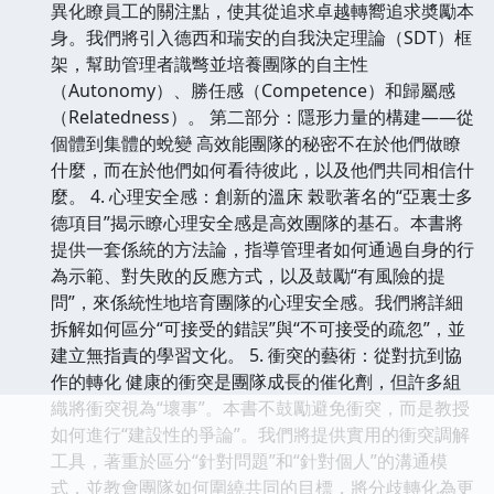
異化瞭員工的關注點，使其從追求卓越轉嚮追求奬勵本
身。我們將引入德西和瑞安的自我決定理論（SDT）框
架，幫助管理者識彆並培養團隊的自主性
（Autonomy）、勝任感（Competence）和歸屬感
（Relatedness）。 第二部分：隱形力量的構建——從
個體到集體的蛻變 高效能團隊的秘密不在於他們做瞭
什麼，而在於他們如何看待彼此，以及他們共同相信什
麼。 4. 心理安全感：創新的溫床 榖歌著名的“亞裏士多
德項目”揭示瞭心理安全感是高效團隊的基石。本書將
提供一套係統的方法論，指導管理者如何通過自身的行
為示範、對失敗的反應方式，以及鼓勵“有風險的提
問”，來係統性地培育團隊的心理安全感。我們將詳細
拆解如何區分“可接受的錯誤”與“不可接受的疏忽”，並
建立無指責的學習文化。 5. 衝突的藝術：從對抗到協
作的轉化 健康的衝突是團隊成長的催化劑，但許多組
織將衝突視為“壞事”。本書不鼓勵避免衝突，而是教授
如何進行“建設性的爭論”。我們將提供實用的衝突調解
工具，著重於區分“針對問題”和“針對個人”的溝通模
式，並教會團隊如何圍繞共同的目標，將分歧轉化為更