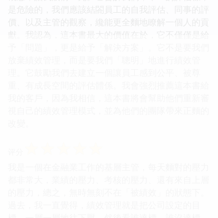
是危險的，我們應該結閤員工的自我評估、同事的評
價、以及主管的觀察，纔能更全麵地瞭解一個人的貢
獻。我認為，這本書最大的價值在於，它不僅僅是給
予「問題」，更是給予「解決方案」。它不是要我們
放棄績效管理，而是要我們「聰明」地進行績效管
理。它鼓勵我們去建立一個讓員工感到公平、被尊
重、有成長空間的評估體係。我會強烈推薦這本書給
我的客戶，因為我相信，這本書將會幫助他們重新審
視自己的績效管理模式，並為他們的團隊帶來正麵的
改變。
☆
☆
☆
☆
☆
评分
我是一個在金融業工作的基層主管，每天麵對的壓力
都非常大，業績的壓力、考核的壓力、還有來自上層
的壓力，總之，無時無刻不在「被績效」的狀態下。
過去，我一直覺得，績效管理就是把公司設定的目
標，一層一層地往下壓，然後看誰達標，誰沒達標。