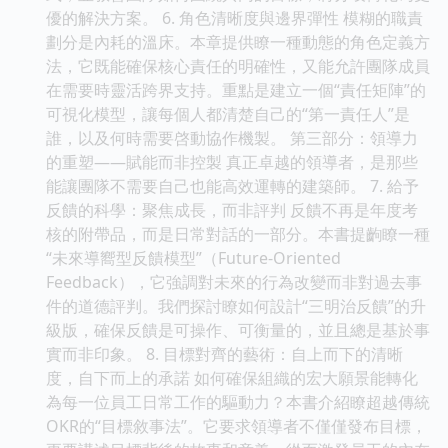
優的解決方案。 6. 角色清晰度與邊界彈性 模糊的職責
劃分是內耗的溫床。本章提供瞭一種動態的角色定義方
法，它既能確保核心責任的明確性，又能允許團隊成員
在需要時靈活跨界支持。重點是建立一個“責任矩陣”的
可視化模型，讓每個人都清楚自己的“第一責任人”是
誰，以及何時需要啓動協作機製。 第三部分：領導力
的重塑——賦能而非控製 真正卓越的領導者，是那些
能讓團隊不需要自己也能高效運轉的建築師。 7. 給予
反饋的科學：聚焦成長，而非評判 反饋不再是年度考
核的附帶品，而是日常對話的一部分。本書提齣瞭一種
“未來導嚮型反饋模型”（Future-Oriented
Feedback），它強調對未來的行為改變而非對過去事
件的道德評判。我們探討瞭如何設計“三明治反饋”的升
級版，確保反饋是可操作、可衡量的，並且總是基於事
實而非印象。 8. 目標對齊的藝術：自上而下的清晰
度，自下而上的承諾 如何確保組織的宏大願景能轉化
為每一位員工日常工作的驅動力？本書介紹瞭超越傳統
OKR的“目標敘事法”。它要求領導者不僅僅發布目標，