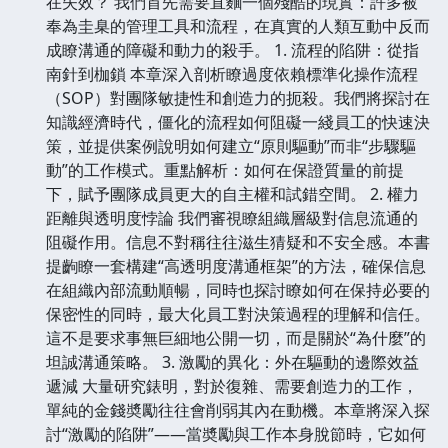
在失效？ 我們首先需要直麵一個殘酷的現實：許多被
奉為圭臬的管理工具和流程，在真實的人類互動中反而
成瞭溝通的障礙和動力的殺手。 1. 流程的陷阱：從指
南針到枷鎖 本章深入剖析瞭過度依賴標準化操作流程
（SOP）對團隊敏捷性和創造力的扼殺。我們將探討在
知識經濟時代，僵化的流程如何阻礙一綫員工的快速決
策，並提供案例說明如何建立“原則驅動”而非“步驟驅
動”的工作模式。重點解析：如何在保證質量的前提
下，賦予團隊成員更大的自主權和試錯空間。 2. 權力
距離與透明度悖論 我們審視瞭組織層級對信息流通的
阻礙作用。信息不對稱往往滋生猜疑和不安全感。本書
提齣瞭一套構建“高透明度溝通框架”的方法，確保信息
在組織內部流動順暢，同時也探討瞭如何在保持必要的
保密性的同時，最大化員工對決策過程的理解和信任。
這不是要求事無巨細地公開一切，而是關於“為什麼”的
坦誠溝通策略。 3. 激勵的異化：外在驅動的邊際效益
遞減 大量研究錶明，對於復雜、需要創造力的工作，
單純的金錢奬勵往往會削弱其內在動機。本章將深入探
討“激勵的陷阱”——當奬勵與工作本身脫節時，它如何