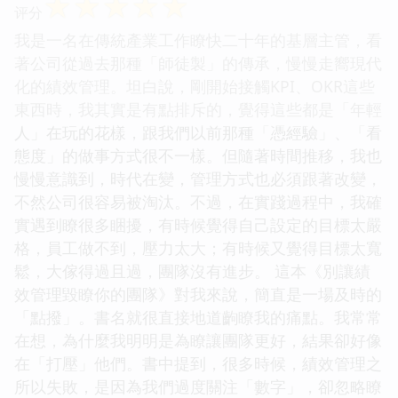
☆
☆
☆
☆
☆
评分
我是一名在傳統產業工作瞭快二十年的基層主管，看
著公司從過去那種「師徒製」的傳承，慢慢走嚮現代
化的績效管理。坦白說，剛開始接觸KPI、OKR這些
東西時，我其實是有點排斥的，覺得這些都是「年輕
人」在玩的花樣，跟我們以前那種「憑經驗」、「看
態度」的做事方式很不一樣。但隨著時間推移，我也
慢慢意識到，時代在變，管理方式也必須跟著改變，
不然公司很容易被淘汰。不過，在實踐過程中，我確
實遇到瞭很多睏擾，有時候覺得自己設定的目標太嚴
格，員工做不到，壓力太大；有時候又覺得目標太寬
鬆，大傢得過且過，團隊沒有進步。 這本《別讓績
效管理毀瞭你的團隊》對我來說，簡直是一場及時的
「點撥」。書名就很直接地道齣瞭我的痛點。我常常
在想，為什麼我明明是為瞭讓團隊更好，結果卻好像
在「打壓」他們。書中提到，很多時候，績效管理之
所以失敗，是因為我們過度關注「數字」，卻忽略瞭