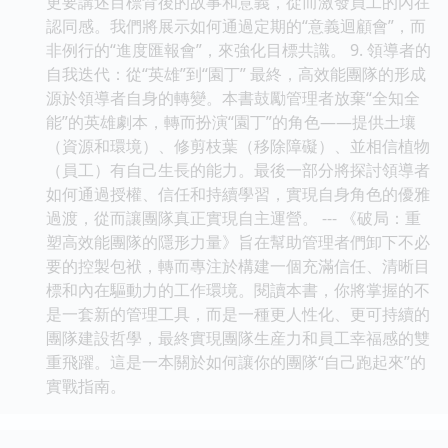
更要講述目標背後的故事和意義，從而激發員工的內在
認同感。我們將展示如何通過定期的“意義迴顧會”，而
非例行的“進度匯報會”，來強化目標共識。 9. 領導者的
自我迭代：從“英雄”到“園丁” 最終，高效能團隊的形成
源於領導者自身的轉變。本書鼓勵管理者放棄“全知全
能”的英雄劇本，轉而扮演“園丁”的角色——提供土壤
（資源和環境）、修剪枝葉（移除障礙）、並相信植物
（員工）有自己生長的能力。最後一部分將探討領導者
如何通過授權、信任和持續學習，實現自身角色的優雅
過渡，從而讓團隊真正實現自主運營。 --- 《破局：重
塑高效能團隊的隱形力量》旨在幫助管理者們卸下不必
要的控製包袱，轉而專注於構建一個充滿信任、清晰目
標和內在驅動力的工作環境。閱讀本書，你將掌握的不
是一套新的管理工具，而是一種更人性化、更可持續的
團隊建設哲學，最終實現團隊生産力和員工幸福感的雙
重飛躍。這是一本關於如何讓你的團隊“自己跑起來”的
實戰指南。