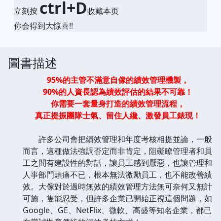
ctrl+D
立刻按
收藏本页
你会得到大惊喜!!
圖書描述
95%的主管不滿意自傢的績效管理機製，
90%的人資長認為績效評估的結果不可靠！
你需要一套量身打造的績效管理流程，
真正提振團隊士氣、留住人纔、激發員工錶現！
許多公司會把績效管理和年度考核相提並論，一般
而言，這種做法強調否定而非肯定，阻礙瞭管理者和員
工之間有建設性的對話，讓員工感到厭惡，也讓管理和
人事部門頭痛不已，根本無法激勵員工，也不能改善績
效。大傢對於過時無效的績效管理方法無可奈何又無計
可施，隻能忍受，但許多企業已開始正視這個問題，如
Google、GE、NetFlix、微軟、高盛等知名企業，都已