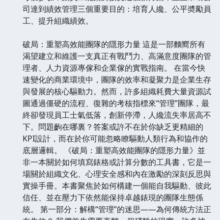
司達到績效管理三個重要目的：培育人纔、公平奬勵員
工、提升組織績效。
破局：重塑高效能團隊的隱形力量 這是一部麵嚮所有
渴望建立和維護一支真正有戰鬥力、高滿意度團隊的管
理者、人力資源專傢和企業傢的實戰指南。 在當今快
速變化的商業環境中，團隊的效率和凝聚力是企業生存
與發展的核心驅動力。然而，許多組織耗費大量資源試
圖通過僵硬的流程、復雜的考核指標來“管理”團隊，最
終卻發現員工士氣低落，創新停滯，人纔流失率居高不
下。問題齣在哪裏？答案或許不在於你缺乏更精細的
KPI設計，而在於你可能忽略瞭驅動人類行為和協作的
底層邏輯。 《破局：重塑高效能團隊的隱形力量》並
非一本關於如何填寫錶格或計算分數的工具書，它是一
場關於組織文化、心理安全感和內在激勵的深刻反思與
實操手冊。本書聚焦於如何構建一個能自我驅動、彼此
信任、並在壓力下依然能保持卓越錶現的團隊生態係
統。 第一部分：解構“管理”的迷思——為何傳統方法正