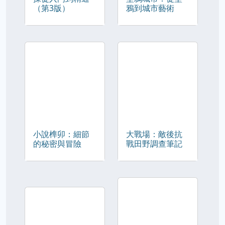
（第3版）
鴉到城市藝術
小說榫卯：細節
大戰場：敵後抗
的秘密與冒險
戰田野調查筆記