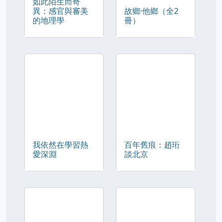
如此陌生而奇
異：感官與審美
故鄉·他鄉（全2
的地理學
冊）
我依然在學習熱
百年舊痕：趙珩
愛深淵
談北京