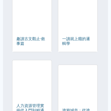
趣讀古文觀止·敘
一讀就上癮的邏
事篇
輯學
人力資源管理實
操從入門到精通
塗鴉城市：從塗