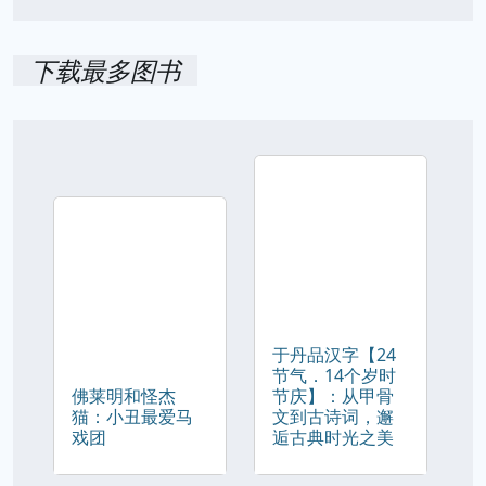
下载最多图书
于丹品汉字【24
节气．14个岁时
佛莱明和怪杰
节庆】：从甲骨
猫：小丑最爱马
文到古诗词，邂
戏团
逅古典时光之美