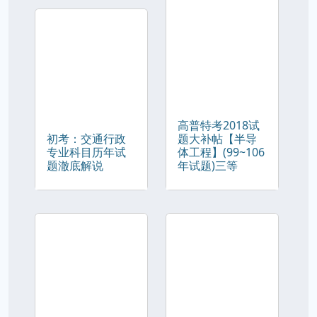
高普特考2018试
初考：交通行政
题大补帖【半导
专业科目历年试
体工程】(99~106
题澈底解说
年试题)三等