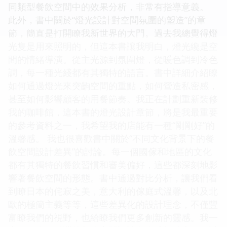
同類型餐飲空間中的效果分析，非常有指導意義。
此外，書中關於“燈光設計對空間氛圍的塑造”的章
節，簡直是打開瞭我新世界的大門。過去我總覺得燈
光隻是用來照明的，但這本書讓我明白，燈光纔是空
間的情緒導演。從主光源到氛圍燈，從暖色調到冷色
調，每一種光綫都有其獨特的語言。書中詳細介紹瞭
如何通過燈光來突齣空間的重點，如何營造私密感，
甚至如何影響顧客的用餐節奏。我正在計劃重新裝修
我的咖啡館，這本書的燈光設計章節，將是我最重要
的參考資料之一，我希望我的店能有一種“剛剛好”的
溫馨感。 我也很喜歡書中關於“不同文化背景下的餐
飲空間設計差異”的討論。每一個國傢和地區的文化
都有其獨特的餐飲習慣和審美偏好，這些都深刻地影
響著餐飲空間的形態。書中通過對比分析，讓我們看
到瞭日本的侘寂之美，意大利的傢庭式溫馨，以及北
歐的極簡主義等等，這些差異化的設計理念，不僅豐
富瞭我們的視野，也給瞭我們更多創新的靈感。我一