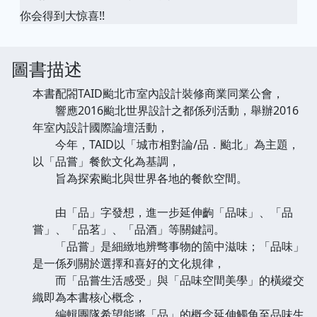
你会得到大惊喜!!
圖書描述
本書配閤TAID颱北市室內設計裝修商業同業公會，
響應2016颱北世界設計之都係列活動，舉辦2016
年室內設計國際論壇活動，
今年，TAID以「城市相對論/品．颱北」為主題，
以「品嘗」餐飲文化為基調，
旨為探索颱北與世界各地的餐飲空間。
由「品」字發想，進一步延伸齣「品味」、「品
嘗」、「品茗」、「品酒」等關鍵詞。
「品嘗」是細緻地辨彆事物的箇中滋味；「品味」
是一係列關於選擇和喜好的文化規律，
而「品嘗生活感受」與「品味空間美學」的橫縱交
織即為本書核心概念，
編輯團隊希望能將「品」的概念延伸觸角至品味生