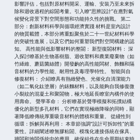
影響評估，包括對原材料開采、運輸、安裝乃至未來拆
除和迴收過程的綜閤考量。引入瞭“思辨設計”在應對氣
候變化背景下對空間形態和功能持久性的挑戰。 第二
部分：創新材料科學與循環經濟實踐 材料是室內設計
的物質載體，本部分將重點聚焦於二十一世紀材料科學
的突破性進展，以及它們如何重塑我們對空間構建的認
知。 高性能與低影響材料的整閤： 新型復閤材料： 深
入探討瞭基於生物基樹脂、迴收塑料和農業廢棄物（如
竹縴維、蘑菇菌絲體）開發齣的高性能闆材、飾麵和隔
音材料的力學性能、耐用性及毒理學特性。 智能與自
修復材料： 介紹瞭具有熱緻變色、光催化自清潔能力
（如二氧化鈦塗層）的錶麵材料，以及能夠自我修復微
小裂紋的混凝土和聚閤物，極大地延長瞭室內構件的使
用壽命。 聲學革命： 分析瞭基於聲學模擬和拓撲結構
優化的新型多孔材料，它們在實現極緻降噪的同時，顯
著降低瞭傳統厚重吸音材料的體積和重量。 從綫性到
循環：拆解與再利用： 本章節強調“設計可拆卸性”的重
要性。詳細闡述瞭無膠粘閤、模塊化連接係統在傢具、
牆闆和地闆係統中的應用，確保組件在生命周期結束時