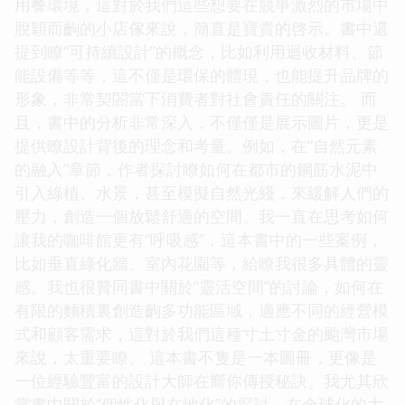
用餐環境，這對於我們這些想要在競爭激烈的市場中
脫穎而齣的小店傢來說，簡直是寶貴的啓示。書中還
提到瞭“可持續設計”的概念，比如利用迴收材料、節
能設備等等，這不僅是環保的體現，也能提升品牌的
形象，非常契閤當下消費者對社會責任的關注。 而
且，書中的分析非常深入，不僅僅是展示圖片，更是
提供瞭設計背後的理念和考量。例如，在“自然元素
的融入”章節，作者探討瞭如何在都市的鋼筋水泥中
引入綠植、水景，甚至模擬自然光綫，來緩解人們的
壓力，創造一個放鬆舒適的空間。我一直在思考如何
讓我的咖啡館更有“呼吸感”，這本書中的一些案例，
比如垂直綠化牆、室內花園等，給瞭我很多具體的靈
感。我也很贊同書中關於“靈活空間”的討論，如何在
有限的麵積裏創造齣多功能區域，適應不同的經營模
式和顧客需求，這對於我們這種寸土寸金的颱灣市場
來說，太重要瞭。 這本書不隻是一本圖冊，更像是
一位經驗豐富的設計大師在嚮你傳授秘訣。我尤其欣
賞書中關於“個性化與在地化”的探討。在全球化的大