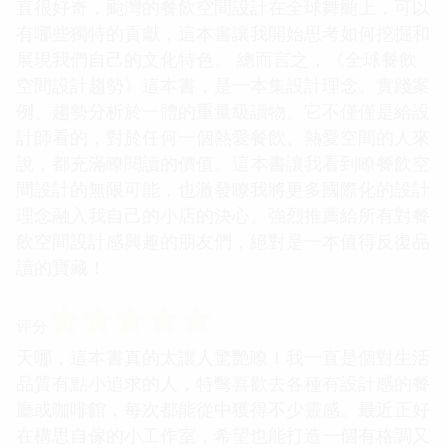
直很好奇，颱灣的餐飲空間設計在全球舞颱上，可以
有哪些獨特的貢獻，這本書讓我開始思考如何挖掘和
展現我們自己的文化特色。 總而言之，《全球餐飲
空間設計趨勢》這本書，是一本集設計理念、實踐案
例、趨勢分析於一體的重量級讀物。它不僅僅是給設
計師看的，對於任何一個熱愛餐飲、熱愛空間的人來
說，都充滿瞭閱讀的價值。這本書讓我看到瞭餐飲空
間設計的無限可能，也激發瞭我將更多國際化的設計
理念融入我自己的小店的決心。強烈推薦給所有對餐
飲空間設計感興趣的朋友們，絕對是一本值得反復品
讀的寶藏！
☆
☆
☆
☆
☆
评分
天哪，這本書真的太讓人驚艷瞭！我一直是個對生活
品質有點小追求的人，特彆喜歡去各種有設計感的餐
廳或咖啡館，每次都能從中獲得不少靈感。最近正好
在構思自傢的小工作室，希望也能打造一個有格調又