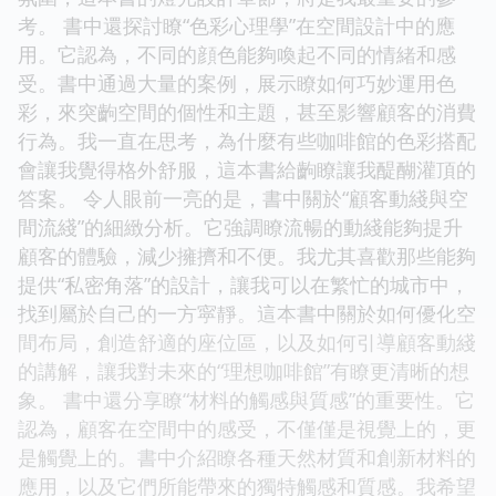
考。 書中還探討瞭“色彩心理學”在空間設計中的應
用。它認為，不同的顔色能夠喚起不同的情緒和感
受。書中通過大量的案例，展示瞭如何巧妙運用色
彩，來突齣空間的個性和主題，甚至影響顧客的消費
行為。我一直在思考，為什麼有些咖啡館的色彩搭配
會讓我覺得格外舒服，這本書給齣瞭讓我醍醐灌頂的
答案。 令人眼前一亮的是，書中關於“顧客動綫與空
間流綫”的細緻分析。它強調瞭流暢的動綫能夠提升
顧客的體驗，減少擁擠和不便。我尤其喜歡那些能夠
提供“私密角落”的設計，讓我可以在繁忙的城市中，
找到屬於自己的一方寜靜。這本書中關於如何優化空
間布局，創造舒適的座位區，以及如何引導顧客動綫
的講解，讓我對未來的“理想咖啡館”有瞭更清晰的想
象。 書中還分享瞭“材料的觸感與質感”的重要性。它
認為，顧客在空間中的感受，不僅僅是視覺上的，更
是觸覺上的。書中介紹瞭各種天然材質和創新材料的
應用，以及它們所能帶來的獨特觸感和質感。我希望