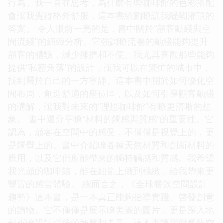
行為。我一直在思考，為什麼有些咖啡館的色彩搭配
會讓我覺得格外舒服，這本書給齣瞭讓我醍醐灌頂的
答案。 令人眼前一亮的是，書中關於“顧客動綫與空
間流綫”的細緻分析。它強調瞭流暢的動綫能夠提升
顧客的體驗，減少擁擠和不便。我尤其喜歡那些能夠
提供“私密角落”的設計，讓我可以在繁忙的城市中，
找到屬於自己的一方寜靜。這本書中關於如何優化空
間布局，創造舒適的座位區，以及如何引導顧客動綫
的講解，讓我對未來的“理想咖啡館”有瞭更清晰的想
象。 書中還分享瞭“材料的觸感與質感”的重要性。它
認為，顧客在空間中的感受，不僅僅是視覺上的，更
是觸覺上的。書中介紹瞭各種天然材質和創新材料的
應用，以及它們所能帶來的獨特觸感和質感。我希望
我光顧的咖啡館，能在細節上做到極緻，給我帶來更
豐富的感官體驗。 總而言之，《全球餐飲空間設計
趨勢》這本書，是一本真正能夠指導實踐、啓發創意
的讀物。它不僅僅是展示瞭美麗的圖片，更是深入地
剖析瞭設計背後的智慧和考量。這本書讓我對餐飲空