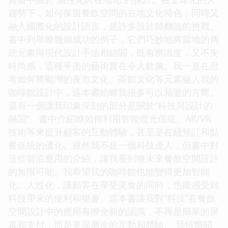
趨勢下，如何保留餐飲空間的在地文化特色，同時又
融入國際化的設計語言，是許多設計師麵臨的挑戰。
書中列舉瞭幾個成功的例子，它們巧妙地將當地的傳
統元素與現代設計手法相結閤，既有辨識度，又不失
時尚感，這種平衡的藝術實在令人欽佩。我一直在思
考如何將颱灣的夜市文化、茶館文化等元素融入我的
咖啡館設計中，這本書給瞭我很多可以藉鑒的方嚮。
還有一個讓我印象深刻的部分是關於“科技與設計的
融閤”。書中介紹瞭如何利用智能燈光係統、AR/VR
技術等來提升顧客的互動體驗，甚至是在綫預訂和點
餐係統的優化。雖然我不是一個科技達人，但書中對
這些前沿應用的介紹，讓我看到瞭未來餐飲空間設計
的無限可能。我希望我的咖啡館也能變得更加智能
化、人性化，讓顧客在享受美食的同時，也能感受到
科技帶來的便利和樂趣。這本書讓我對“科技”在餐飲
空間設計中的應用有瞭全新的認識，不再是簡單的屏
幕和支付，而是更深層次的互動和體驗。 我特彆關