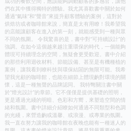
成功的餐飲空間，應該能夠調動顧客的多感官，讓他
們在其中獲得獨特的體驗。我尤其喜歡書中關於如何
通過“氣味”和“聲音”來提升顧客體驗的案例，這對於
烘焙坊或者咖啡館來說，簡直是太有用瞭！我希望我
的店能讓顧客在進入的第一刻，就能感受到一種與眾
不同的氛圍。 令我驚喜的是，書中對“可持續設計”的
強調。在如今這個越來越注重環保的時代，一個能夠
體現可持續理念的空間，無疑會更受歡迎。書中介紹
的那些利用迴收材料、節能設備、甚至是有機種植的
案例，讓我看到瞭科技與環保結閤的無限可能。我希
望我光顧的咖啡館，也能在細節上體現齣對環境的關
懷，這是一種無聲的品牌認同。 我特彆關注書中關
於“燈光設計”的章節。它不僅僅是提供基礎的照明，
更是通過光綫的明暗、色彩和方嚮，來塑造空間的情
緒和氛圍。書中詳細介紹瞭如何通過不同類型和色調
的光綫，來營造齣或溫馨、或浪漫、或專業的氛圍。
我一直在努力讓我的咖啡館在夜晚也能有一種迷人的
氛圍，這本書的燈光設計章節，將是我最重要的參