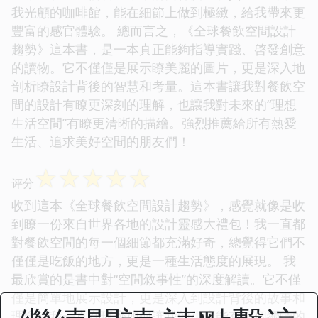
我光顧的咖啡館，能在細節上做到極緻，給我帶來更
豐富的感官體驗。 總而言之，《全球餐飲空間設計
趨勢》這本書，是一本真正能夠指導實踐、啓發創意
的讀物。它不僅僅是展示瞭美麗的圖片，更是深入地
剖析瞭設計背後的智慧和考量。這本書讓我對餐飲空
間的設計有瞭更深刻的理解，也讓我對未來的“理想
生活空間”有瞭更清晰的描繪。強烈推薦給所有熱愛
生活、追求美好空間的朋友們！
☆
☆
☆
☆
☆
评分
收到這本《全球餐飲空間設計趨勢》，感覺就像是收
到瞭一份來自世界各地的設計靈感大禮包！我一直都
對餐飲空間的每一個細節都充滿好奇，總覺得它們不
僅僅是吃飯的地方，更是一種生活態度的展現。 我
最欣賞的是書中對“空間敘事性”的深度解讀。它不僅
僅是簡單地展示設計，更是深入到設計背後的故事和
理念。我一直在琢磨如何讓我的小店能有一個獨特的