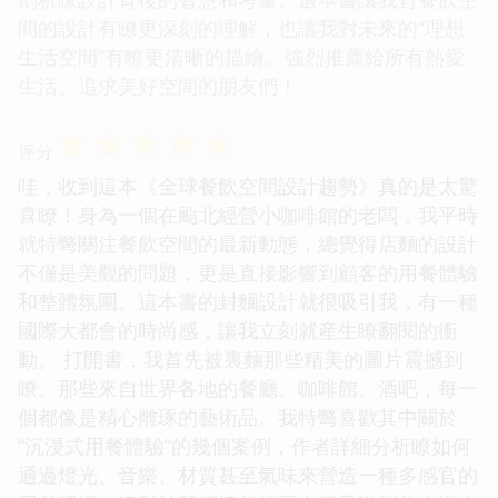
間的設計有瞭更深刻的理解，也讓我對未來的“理想
生活空間”有瞭更清晰的描繪。強烈推薦給所有熱愛
生活、追求美好空間的朋友們！
☆
☆
☆
☆
☆
评分
哇，收到這本《全球餐飲空間設計趨勢》真的是太驚
喜瞭！身為一個在颱北經營小咖啡館的老闆，我平時
就特彆關注餐飲空間的最新動態，總覺得店麵的設計
不僅是美觀的問題，更是直接影響到顧客的用餐體驗
和整體氛圍。這本書的封麵設計就很吸引我，有一種
國際大都會的時尚感，讓我立刻就産生瞭翻閱的衝
動。 打開書，我首先被裏麵那些精美的圖片震撼到
瞭。那些來自世界各地的餐廳、咖啡館、酒吧，每一
個都像是精心雕琢的藝術品。我特彆喜歡其中關於
“沉浸式用餐體驗”的幾個案例，作者詳細分析瞭如何
通過燈光、音樂、材質甚至氣味來營造一種多感官的