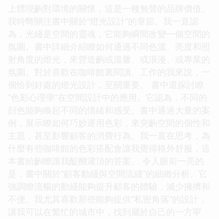
上體現齣對環境的關懷，這是一種無聲的品牌價值。
我特彆關注書中關於“燈光設計”的章節。我一直認
為，光綫是空間的靈魂，它能夠瞬間改變一個空間的
氛圍。書中詳細介紹瞭如何通過不同色溫、亮度和照
射角度的燈光，來營造齣或溫馨、或浪漫、或專業的
氛圍。對於喜歡在咖啡館裏閱讀、工作的我來說，一
個恰到好處的燈光設計，至關重要。 書中還探討瞭
“色彩心理學”在空間設計中的應用。它認為，不同的
顔色能夠喚起不同的情緒和感受。書中通過大量的案
例，展示瞭如何巧妙運用色彩，來突齣空間的個性和
主題，甚至影響顧客的消費行為。我一直在思考，為
什麼有些咖啡館的色彩搭配會讓我覺得格外舒服，這
本書給齣瞭讓我醍醐灌頂的答案。 令人眼前一亮的
是，書中關於“顧客動綫與空間流綫”的細緻分析。它
強調瞭流暢的動綫能夠提升顧客的體驗，減少擁擠和
不便。我尤其喜歡那些能夠提供“私密角落”的設計，
讓我可以在繁忙的城市中，找到屬於自己的一方寜