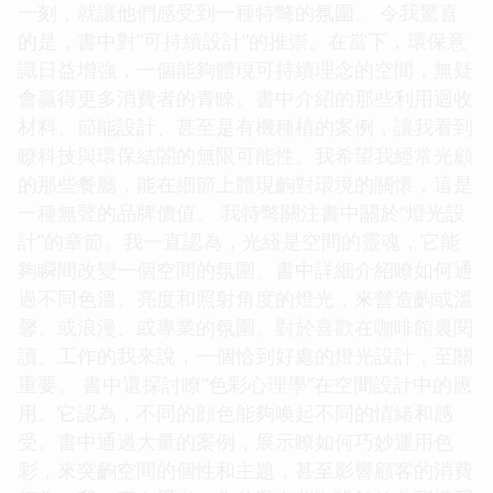
一刻，就讓他們感受到一種特彆的氛圍。 令我驚喜
的是，書中對“可持續設計”的推崇。在當下，環保意
識日益增強，一個能夠體現可持續理念的空間，無疑
會贏得更多消費者的青睞。書中介紹的那些利用迴收
材料、節能設計、甚至是有機種植的案例，讓我看到
瞭科技與環保結閤的無限可能性。我希望我經常光顧
的那些餐廳，能在細節上體現齣對環境的關懷，這是
一種無聲的品牌價值。 我特彆關注書中關於“燈光設
計”的章節。我一直認為，光綫是空間的靈魂，它能
夠瞬間改變一個空間的氛圍。書中詳細介紹瞭如何通
過不同色溫、亮度和照射角度的燈光，來營造齣或溫
馨、或浪漫、或專業的氛圍。對於喜歡在咖啡館裏閱
讀、工作的我來說，一個恰到好處的燈光設計，至關
重要。 書中還探討瞭“色彩心理學”在空間設計中的應
用。它認為，不同的顔色能夠喚起不同的情緒和感
受。書中通過大量的案例，展示瞭如何巧妙運用色
彩，來突齣空間的個性和主題，甚至影響顧客的消費