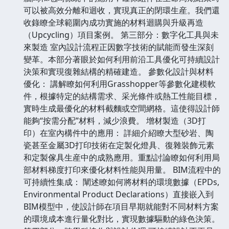
可以被高效分離和迴收，實現真正的閉環生産。我們還
收錄瞭全球範圍內成功實施的材料迴購與升級再造
（Upcycling）項目案例。 第三部分：數字化工具與未
來製造 室內設計流程正因數字技術的賦能而發生深刻
變革。本部分著眼於如何利用前沿工具優化可持續設計
決策和實現復雜結構的精確建造。 參數化設計與材料
優化： 講解瞭如何利用Grasshopper等參數化建模軟
件，根據特定的結構需求、采光條件或熱工性能目標，
實時生成最優化的材料截麵或空間網格。這使得設計師
能夠“按需分配”材料，減少浪費。 增材製造（3D打
印）在室內構件中的應用： 詳細介紹瞭大型砂岩、陶
瓷甚至金屬3D打印技術在定製化燈具、復雜裝飾元素
和定製傢具生産中的成熟應用。重點討論瞭如何利用局
部材料梯度打印來優化材料性能與用量。 BIM流程中的
可持續性集成： 闡述瞭如何將材料的環境數據（EPDs,
Environmental Product Declarations）直接嵌入到
BIM模型中，使設計師在項目早期就能對不同材料方案
的環境成本進行量化對比，實現數據驅動的綠色決策。