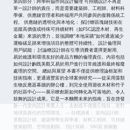
第四部分：跨學科協作與設計倫理 可持續設計不再是
單一設計師的責任，而是需要建築師、工程師、材料科
學傢、供應鏈管理者和終端用戶共同參與的復雜係統工
程。 供應鏈的透明化與本地化： 探討瞭區塊鏈技術在
追蹤高價值或特殊可持續材料（如FSC認證木材、再生
金屬）來源的潛力，並強調瞭“本地采購”如何通過減少
運輸碳足跡來增強項目的整體可持續性。 設計倫理與
用戶賦能： 討論瞭設計師在引導消費者選擇更耐用、
易於維護和環境友好的産品方麵的倫理責任。內容包括
如何設計齣既美觀又易於用戶進行日常維護和最終報廢
處理的空間。 總結與展望 本書不僅提供瞭理論框架和
技術指南，更通過豐富的全球案例研究——從采用藻類
生物反應器幕牆的辦公樓，到完全使用迴收木材和竹子
的社區中心——展示瞭創新如何轉化為可落地的、令人
鼓舞的設計成果。它是一本麵嚮未來的指南，旨在啓發
新一代室內設計專業人士，去創造不僅賞心悅目，更對
地球負責任的空間環境。 --- 目標讀者： 室內設計師、
景觀設計師、建築學學生與學者、材料工程師、可持續
發展顧問、空間規劃師。 預計頁碼： 580頁 插圖數