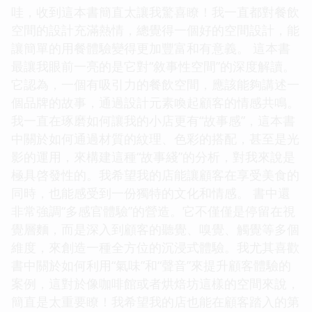
哇，收到這本書簡直太讓我驚喜瞭！我一直都對餐飲
空間的設計充滿熱情，總覺得一個好的空間設計，能
讓簡單的用餐體驗變得更加豐富和有意義。 這本書
最讓我眼前一亮的是它對“敘事性空間”的深度解讀。
它認為，一個有吸引力的餐飲空間，應該能夠講述一
個品牌的故事，通過設計元素喚起顧客的情感共鳴。
我一直在琢磨如何讓我的小店更有“故事感”，這本書
中關於如何通過材質的紋理、色彩的搭配，甚至是光
影的運用，來構建這種“故事綫”的分析，對我來說是
極具啓發性的。我希望我的店能讓顧客在享受美食的
同時，也能感受到一份獨特的文化和情感。 書中還
非常強調“多感官體驗”的營造。它不僅僅是停留在視
覺層麵，而是深入到顧客的聽覺、嗅覺、觸覺等多個
維度，來創造一種全方位的沉浸式體驗。我尤其喜歡
書中關於如何利用“氣味”和“聲音”來提升顧客體驗的
案例，這對於像咖啡館或者烘焙坊這樣的空間來說，
簡直是太重要瞭！我希望我的店也能在顧客踏入的第