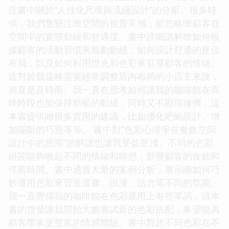
注書中關於“人性化尺度與流綫設計”的分析。很多時
候，我們隻關注瞭空間的視覺美感，卻忽略瞭顧客在
空間中的實際動綫和舒適度。書中詳細講解瞭如何根
據顧客的活動習慣來規劃動綫，如何設計舒適的座位
布局，以及如何利用燈光和色彩來引導顧客的情緒。
這對於我這種需要經常調整店內布局的小店主來說，
簡直是及時雨。我一直在思考如何讓我的咖啡館在高
峰時段也能保持順暢的動綫，同時又不顯得擁擠，這
本書提供瞭很多實用的建議，比如優化吧颱設計、增
加隔斷的巧思等等。 書中對“色彩心理學在餐飲空間
設計中的應用”的解讀也讓我受益匪淺。不同的色彩
組閤能夠喚起不同的情緒和聯想，影響顧客的食欲和
停留時間。書中通過大量的案例分析，展示瞭如何巧
妙運用色彩來營造溫馨、浪漫、活力等不同的氛圍。
我一直覺得我的咖啡館在色彩運用上有些單調，這本
書的啓發讓我開始大膽嘗試新的色彩搭配，希望能為
顧客帶來更豐富的情感體驗。書中對於不同色彩在不