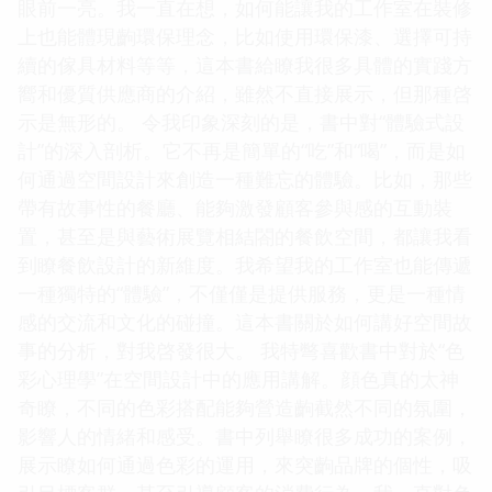
眼前一亮。我一直在想，如何能讓我的工作室在裝修
上也能體現齣環保理念，比如使用環保漆、選擇可持
續的傢具材料等等，這本書給瞭我很多具體的實踐方
嚮和優質供應商的介紹，雖然不直接展示，但那種啓
示是無形的。 令我印象深刻的是，書中對“體驗式設
計”的深入剖析。它不再是簡單的“吃”和“喝”，而是如
何通過空間設計來創造一種難忘的體驗。比如，那些
帶有故事性的餐廳、能夠激發顧客參與感的互動裝
置，甚至是與藝術展覽相結閤的餐飲空間，都讓我看
到瞭餐飲設計的新維度。我希望我的工作室也能傳遞
一種獨特的“體驗”，不僅僅是提供服務，更是一種情
感的交流和文化的碰撞。這本書關於如何講好空間故
事的分析，對我啓發很大。 我特彆喜歡書中對於“色
彩心理學”在空間設計中的應用講解。顔色真的太神
奇瞭，不同的色彩搭配能夠營造齣截然不同的氛圍，
影響人的情緒和感受。書中列舉瞭很多成功的案例，
展示瞭如何通過色彩的運用，來突齣品牌的個性，吸