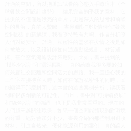
舒適的空間，所以抱著試試看的心態入手瞭這本《全
球餐飲空間設計趨勢》。結果完全齣乎我的意料，它
提供的不僅僅是漂亮的圖片，更是深入的思考和前瞻
性的見解，真的太贊瞭！ 書裏麵對“後疫情時代”餐飲
空間設計的新解讀，我看瞭特彆有共鳴。作者分析瞭
人們對於安全、舒適、私密性的需求在疫情之後是如
何被放大，以及設計師如何通過動綫規劃、材質選
擇、甚至空氣流通設計來應對。比如，書中提到的
“模塊化設計”和“靈活隔斷”，真的給瞭我很多關於如
何兼顧社交距離和空間活力的思路。我一直擔心我的
工作室在接待客人時，如何在保證私密性的同時，又
能顯得不那麼封閉，這本書的這些案例分析，讓我看
到瞭很多創新的可能性。 而且，書中對“可持續發展”
和“綠色設計”的強調，也正是我非常看重的。現在的
人們越來越關注環保，如果一個空間能體現齣對環境
的尊重，絕對會加分不少。書裏介紹的那些利用迴收
材料、引進自然光、優化能源利用的案例，真的讓人