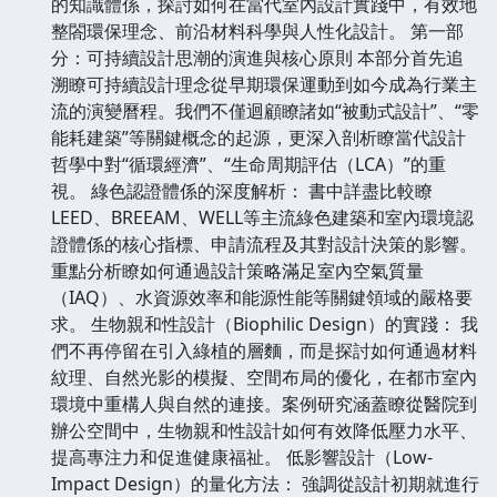
的知識體係，探討如何在當代室內設計實踐中，有效地
整閤環保理念、前沿材料科學與人性化設計。 第一部
分：可持續設計思潮的演進與核心原則 本部分首先追
溯瞭可持續設計理念從早期環保運動到如今成為行業主
流的演變曆程。我們不僅迴顧瞭諸如“被動式設計”、“零
能耗建築”等關鍵概念的起源，更深入剖析瞭當代設計
哲學中對“循環經濟”、“生命周期評估（LCA）”的重
視。 綠色認證體係的深度解析： 書中詳盡比較瞭
LEED、BREEAM、WELL等主流綠色建築和室內環境認
證體係的核心指標、申請流程及其對設計決策的影響。
重點分析瞭如何通過設計策略滿足室內空氣質量
（IAQ）、水資源效率和能源性能等關鍵領域的嚴格要
求。 生物親和性設計（Biophilic Design）的實踐： 我
們不再停留在引入綠植的層麵，而是探討如何通過材料
紋理、自然光影的模擬、空間布局的優化，在都市室內
環境中重構人與自然的連接。案例研究涵蓋瞭從醫院到
辦公空間中，生物親和性設計如何有效降低壓力水平、
提高專注力和促進健康福祉。 低影響設計（Low-
Impact Design）的量化方法： 強調從設計初期就進行