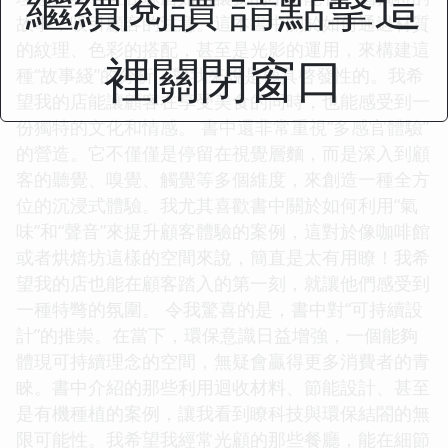
繼續閱讀 請點擊這
故事，吸引顧客的注意。這本書中關於如何通過材質
的紋理、色彩的搭配，甚至是光影的運用，來構建這
裡關閉窗口
種“故事綫”的分析，對我來說是極具啓發性的。我希
望我的店能讓顧客在享受美食的同時，也能感受到一
份獨特的文化和情感。 書中還非常重視“多感官體驗”
的營造。它不僅僅是停留在視覺層麵，而是深入到顧
客的聽覺、嗅覺、觸覺等多個維度，來創造一種全方
位的沉浸式體驗。我尤其喜歡書中關於如何利用“氣
味”和“聲音”來提升顧客體驗的案例，這對於像咖啡館
或者烘焙坊這樣的空間來說，簡直是太有用瞭！我希
望我的店也能在顧客踏入的第一刻，就讓他們感受到
一種特彆的氛圍。 令我驚喜的是，書中對“可持續設
計”的推崇。在當下，環保意識日益增強，一個能夠
體現可持續理念的空間，無疑會贏得更多消費者的青
睞。書中介紹的那些利用迴收材料、節能設計、甚至
是有機種植的案例，讓我看到瞭科技與環保結閤的無
限可能性。我希望我經常光顧的那些餐廳，能在細節