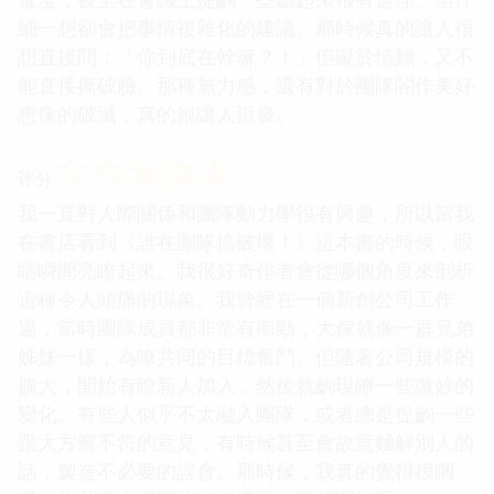
細一想卻會把事情複雜化的建議。那時候真的讓人很
想直接問：「你到底在幹嘛？！」但礙於情麵，又不
能直接撕破臉。那種無力感，還有對於團隊閤作美好
想像的破滅，真的很讓人沮喪。
☆
☆
☆
☆
☆
评分
我一直對人際關係和團隊動力學很有興趣，所以當我
在書店看到《誰在團隊搞破壞！》這本書的時候，眼
睛瞬間亮瞭起來。我很好奇作者會從哪個角度來剖析
這種令人頭痛的現象。我曾經在一個新創公司工作
過，當時團隊成員都非常有衝勁，大傢就像一群兄弟
姊妹一樣，為瞭共同的目標奮鬥。但隨著公司規模的
擴大，開始有瞭新人加入，然後就齣現瞭一些微妙的
變化。有些人似乎不太融入團隊，或者總是提齣一些
跟大方嚮不符的意見，有時候甚至會故意麯解別人的
話，製造不必要的誤會。那時候，我真的覺得很睏