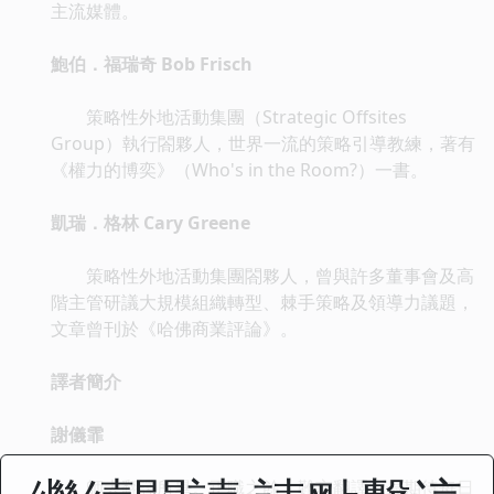
主流媒體。
鮑伯．福瑞奇 Bob Frisch
策略性外地活動集團（Strategic Offsites
Group）執行閤夥人，世界一流的策略引導教練，著有
《權力的博奕》（Who's in the Room?）一書。
凱瑞．格林 Cary Greene
策略性外地活動集團閤夥人，曾與許多董事會及高
階主管研議大規模組織轉型、棘手策略及領導力議題，
文章曾刊於《哈佛商業評論》。
譯者簡介
謝儀霏
師大翻譯所畢。正職之餘，難忘翻譯。最期待每日