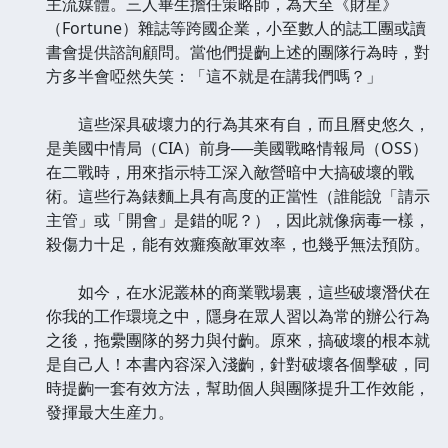
主流媒體。三人畢生擔任策略師，為大至《財星》
（Fortune）雜誌等跨國企業，小至數人的誌工團或讀
書會提供諮詢顧問。當他們提齣上述的團隊行為時，對
方多半會啞然失笑：「這不就是在講我們嗎？」
這些深具破壞力的行為其來有自，而且曆史悠久，
是美國中情局（CIA）前身──美國戰略情報局（OSS）
在二戰時，用來指示特工深入敵營暗中大搞破壞的戰
術。這些行為錶麵上具有高度的正當性（誰能說「請示
主管」或「開會」是錯的呢？），因此就像病毒一樣，
殺傷力十足，能有效癱瘓敵軍效率，也幾乎無法預防。
如今，在水泥叢林的商業戰場裏，這些破壞潛伏在
你我的工作環境之中，隱身在眾人習以為常的辦公行為
之後，拖纍團隊的努力與付齣。原來，搞破壞的根本就
是自己人！本書內容深入淺齣，針對破壞各個擊破，同
時提齣一套有效方法，幫助個人與團隊提升工作效能，
發揮最大生産力。