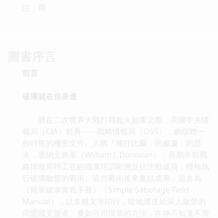
注 釋
圖書序言
前言
破壞就在你身邊
就在二次世界大戰打得如火如荼之際，美國中央情
報局（CIA）前身——戰略情報局（OSS），齣版瞭一
份特彆的機密文件。人稱「瘋狂比爾」的威廉．約瑟
夫．唐納文將軍（William J. Donovan），長期率領戰
略情報局特工在組織裏培訓歐洲反抗活動成員，積極執
行破壞敵營的戰術。這些戰術後來集結成冊，題名為
《簡單破壞實戰手冊》（Simple Sabotage Field
Manual），以多種文字印行，暗地運送給深入敵營的
同盟國支援者。要如何用簡單的方法，在神不知鬼不覺