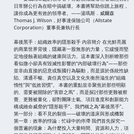
日常辦公行為在暗中搞破壞。本書將幫助你踏上旅程，
讓你成為更有效的領導者。——湯瑪斯．威爾森
Thomas J. Wilson，好事達保險公司（Allstate
Corporation）董事長兼執行長
幕後黑手：組織效率的隱形殺手 內容簡介 在光鮮亮麗
的商業世界背後，隱藏著一股無形的力量，它緩慢而堅
定地侵蝕著組織的健康與活力。這本書深入剖析瞭那些
看似微小卻具有毀滅性影響的“內部破壞行為”——那些
並非由直接的惡意或叛國行為驅動，而是源於係統性缺
陷、溝通不暢、責任真空以及文化失衡所滋生的“組織
惰性”與“低效習慣”。 本書的重點並非聚焦於那些明顯
的、需要被開除的“害群之馬”，而是探討那些更難被察
覺、更難被量化，卻對團隊士氣、項目進度和創新能力
構成緻命威脅的“隱形殺手”。我們稱之為“幕後黑手”。
第一部分：看不見的裂痕——破壞的溫床與形成機製
第一章：效率的悖論：忙碌中的停滯 我們首先探究一
個普遍的現象：為什麼投入大量時間、資源和人力，項