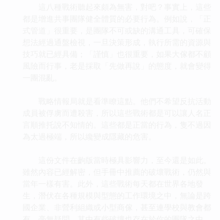
這八種戰術聽起來頗為無害，對吧？事實上，這些
都是增進共事團隊健全體質的必要行為。例如說，「正
式管道」很重要，是團隊不可或缺的溝通工具，可確保
想法經過通盤檢視，一旦決策形成，執行所需的資源與
技巧就已經具備；「謹慎」也很重要，如果大傢都不顧
風險而行事，老是採取「先做再說」的態度，就會變得
一團混亂。
戰略情報局就是看準瞭這點。他們不希望反抗活動
成員被俘虜而遭殺害，所以這些戰術都是可以讓人名正
言順推托說不知情的。這些都是正當的行為，隻不過因
為太過極端，所以纔變成隱藏的危害。
這份文件在齣版當時極具影響力，至今還是如此。
雖然內容已經解密，但手冊中推薦的破壞戰術，仍然與
當年一樣有害。此外，這些戰術每天都在世界各地發
生，潛伏在各種規模與型態的工作環境之中，無論是跨
國企業、非營利組織或小型商傢，甚至連學校與教會都
有。毫無疑問，其中有些破壞也存在於你的團隊之中。