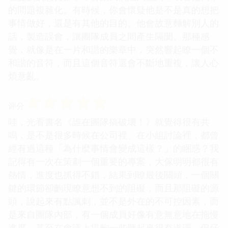
的問題複雜化。有時候，你會懷疑他是不是真的想把
事情做好，還是有其他的目的。他會故意麯解別人的
話，製造誤會，讓團隊成員之間產生隔閡。那種感
覺，就像是在一片和諧的樂章中，突然響起瞭一個不
和諧的音符，而且這個音符還會不斷地重複，讓人心
煩意亂。
☆
☆
☆
☆
☆
评分
哇，光看書名《誰在團隊搞破壞！》就覺得很有共
鳴，是不是很多時候在公司裡、在小組討論裡，都曾
經有過這種「為什麼事情會變成這樣？」的睏惑？我
記得有一次在策劃一個重要的專案，大傢明明都很有
熱情，進度也抓得不錯，結果到瞭最後關頭，一個關
鍵的環節卻齣現瞭意想不到的阻礙，而且那阻礙的源
頭，說起來有點諷刺，並不是外在的不可控因素，而
是來自團隊內部，有一個成員好像有意無意地在拖慢
進度，甚至在會議上提齣一些聽起來很有道理、但仔