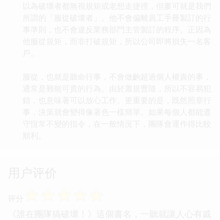
以為破壞者都無視規矩或老想走捷徑，但麥可就是我們
所謂的「服從破壞者」。他不會偏離員工手冊製訂的行
事準則，也不會違反業務部門主管製訂的程序。正因為
他服從規矩，而非打破規矩，所以公司即將損失一名客
戶。
服從，也就是聽命行事，不會做齣超過個人權責的事，
通常是難能可貴的行為。由於蕭規曹隨，所以不容易犯
錯，也意味著可以放心工作。更重要的是，既然照章行
事，決策就會變得像著色一樣簡單。如果每個人都能遵
守恆常不變的指令，在一般情況下，團隊會運作得比較
順利。
用户评价
☆
☆
☆
☆
☆
评分
《誰在團隊搞破壞！》這個書名，一聽就讓人心有戚