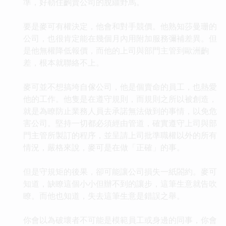
準，好勒住齣賣公司的脫繮野馬。
要是麥可有權決定，他會和對手競價。他熟知莎曼珊的
公司，也很肯定能在幾個月內用附加服務彌補差異。但
是他無權降低報價，而他的上司與部門主管到歐洲齣
差，根本就聯絡不上。
麥可並不想搞垮自傢公司，他是個賣命的員工，也熱愛
他的工作。他隻是在遵守規則，而規則之所以被創造，
就是為瞭防止業務人員去承諾無法做到的事情，以免危
害公司。堅持一切都必須經由管道，確實遵守上司與部
門主管所製訂的程序，並呈請上司批準職權以外的所有
情況，嚴格來說，麥可是在做「正確」的事。
但是守規矩的後果，卻可能讓公司損失一紙閤約。麥可
知道，缺瞭這個小小但辦不到的讓步，這筆生意就告吹
瞭。而他也知道，失去這筆生意是錯誤之舉。
你會以為破壞者不可能是模範員工或身邊的同事，你會