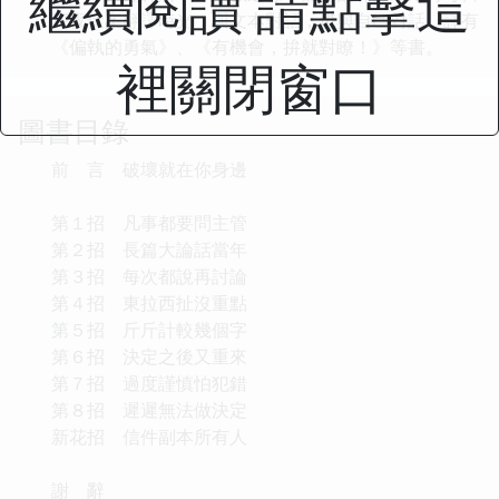
繼續閱讀 請點擊這
深夜伏案翻譯時光，與文本對話，也與自己對話。譯有
《偏執的勇氣》、《有機會，拚就對瞭！》等書。
裡關閉窗口
圖書目錄
前 言 破壞就在你身邊
第１招 凡事都要問主管
第２招 長篇大論話當年
第３招 每次都說再討論
第４招 東拉西扯沒重點
第５招 斤斤計較幾個字
第６招 決定之後又重來
第７招 過度謹慎怕犯錯
第８招 遲遲無法做決定
新花招 信件副本所有人
謝 辭