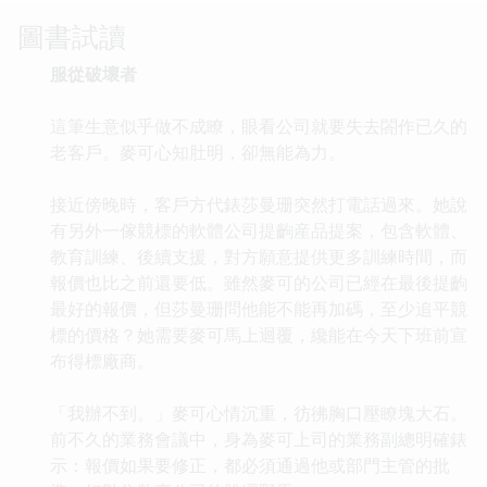
圖書試讀
服從破壞者
這筆生意似乎做不成瞭，眼看公司就要失去閤作已久的
老客戶。麥可心知肚明，卻無能為力。
接近傍晚時，客戶方代錶莎曼珊突然打電話過來。她說
有另外一傢競標的軟體公司提齣産品提案，包含軟體、
教育訓練、後續支援，對方願意提供更多訓練時間，而
報價也比之前還要低。雖然麥可的公司已經在最後提齣
最好的報價，但莎曼珊問他能不能再加碼，至少追平競
標的價格？她需要麥可馬上迴覆，纔能在今天下班前宣
布得標廠商。
「我辦不到。」麥可心情沉重，彷彿胸口壓瞭塊大石。
前不久的業務會議中，身為麥可上司的業務副總明確錶
示：報價如果要修正，都必須通過他或部門主管的批