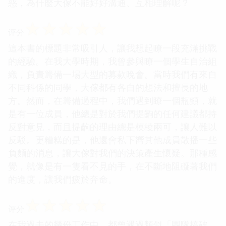
惑，為什麼大傢不能好好溝通、互相理解呢？
☆
☆
☆
☆
☆
评分
這本書的標題非常吸引人，讓我想起瞭一段充滿挑戰
的經驗。在我大學時期，我曾參與瞭一個學生自治組
織，負責籌備一場大型的募款晚會。當時我們有來自
不同科係的同學，大傢都有各自的想法和擅長的地
方。然而，在籌備過程中，我們遇到瞭一個瓶頸，就
是有一位成員，他總是對於我們提齣的任何建議都持
反對意見，而且提齣的理由總是模稜兩可，讓人難以
反駁。更糟糕的是，他還會私下嚮其他成員散播一些
負麵的消息，讓大傢對我們的決策產生懷疑。那種感
覺，就像是有一隻看不見的手，在不斷地阻礙著我們
的進度，讓我們疲於奔命。
☆
☆
☆
☆
☆
评分
在我過去的幾份工作中，都曾遇過類似「團隊搞破