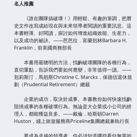
名人推薦
《誰在團隊搞破壞！》用輕鬆、有趣的筆調，把曆
史文件改寫成給現在與未來領導者閱讀的重要訊息。這
本書輕薄、好閱讀，探討如何增進組織效能、生産力，
以及成功的祕訣。——芭芭拉．富蘭剋林Barbara H.
Franklin，前美國商務部長
本書用最聰明的方法，找齣破壞團隊的各種行為，
直切重點，告訴我們要如何應變，非常值得一讀。——
剋莉斯汀．馬剋斯Christine C. Marcks，保德信退休規
劃（Prudential Retirement）總裁
企業的成功，取決於成事。本書教你如何快速找齣
阻撓成事的各種破壞行為。無論是大企業或小公司的經
理人，都能獲益良多。——戴倫．哈斯頓Darren
Huston，綫上旅遊服務商Priceline集團總裁兼執行長
要成為卓越的領導者，你必須知道哪些看似無害的