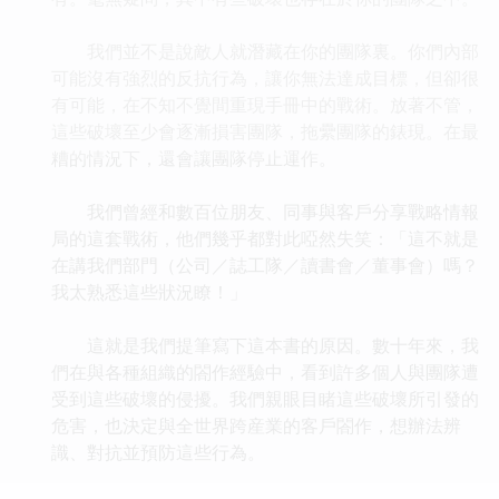
我們並不是說敵人就潛藏在你的團隊裏。你們內部
可能沒有強烈的反抗行為，讓你無法達成目標，但卻很
有可能，在不知不覺間重現手冊中的戰術。放著不管，
這些破壞至少會逐漸損害團隊，拖纍團隊的錶現。在最
糟的情況下，還會讓團隊停止運作。
我們曾經和數百位朋友、同事與客戶分享戰略情報
局的這套戰術，他們幾乎都對此啞然失笑：「這不就是
在講我們部門（公司／誌工隊／讀書會／董事會）嗎？
我太熟悉這些狀況瞭！」
這就是我們提筆寫下這本書的原因。數十年來，我
們在與各種組織的閤作經驗中，看到許多個人與團隊遭
受到這些破壞的侵擾。我們親眼目睹這些破壞所引發的
危害，也決定與全世界跨産業的客戶閤作，想辦法辨
識、對抗並預防這些行為。