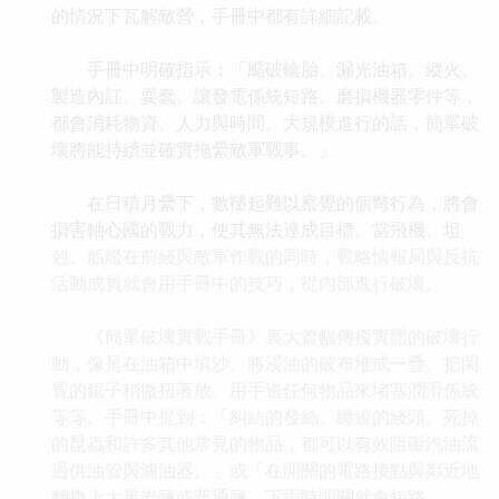
的情況下瓦解敵營，手冊中都有詳細記載。
手冊中明確指示：「颳破輪胎、漏光油箱、縱火、
製造內訌、耍蠢、讓發電係統短路、磨損機器零件等，
都會消耗物資、人力與時間。大規模進行的話，簡單破
壞將能持續並確實拖纍敵軍戰事。」
在日積月纍下，數韆起難以察覺的個彆行為，將會
損害軸心國的戰力，使其無法達成目標。當飛機、坦
剋、船艦在前綫與敵軍作戰的同時，戰略情報局與反抗
活動成員就會用手冊中的技巧，從內部進行破壞。
《簡單破壞實戰手冊》裏大篇幅傳授實體的破壞行
動，像是在油箱中填沙、將浸油的破布堆成一疊、把閑
置的鋸子稍微扭著放、用手邊任何物品來堵塞潤滑係統
等等。手冊中提到：「糾結的發絲、纏繞的綫頭、死掉
的昆蟲和許多其他常見的物品，都可以有效阻礙汽油流
過供油管與濾油器。」或「在開關的電路接點與鄰近地
麵撒上大量岩鹽或普通鹽，下雨時開關就會短路。」