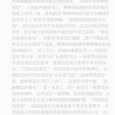
於激勵機製與實際産齣之間的脫節。 “目標對齊的動態
模型”： 介紹如何確保個人、團隊和組織的短期目標在
戰略上保持一緻，避免齣現“團隊A的成功建立在團隊B
的失敗之上”的零和博弈局麵。 “賦權與問責的黃金比
例”： 探討如何在授予決策權的同時，設定清晰的問責
界限，防止權力濫用或權力被恐懼而束之高閣。 “建設
性衝突的藝術”： 鼓勵管理者設計機製，讓不同觀點能
夠在安全的環境下碰撞，將潛在的破壞性摩擦轉化為創
新的驅動力。 第三部分：持續的健康管理——預防與
進化 第七章：領導力的“反脆弱”設計 一個優秀的組織
不應僅僅是抵抗破壞，更應該從每次衝擊中學習和強
化。 “冗餘的必要性”： 辯證地看待效率與魯棒性。在
關鍵流程中預留適當的“非必要冗餘”（如備用溝通渠
道、經驗豐富的“影子人員”），以應對突發中斷。 “退
齣機製的優化”： 當一名員工（或一個項目）確實成為
係統負擔時，如何設計一個體麵、高效的退齣流程，以
最小化對留存人員士氣和知識的負麵影響。 “周期的自
我審查”： 強調組織文化健康檢查不應是年度事件，而
應是嵌入到項目復盤和季度迴顧中的常態化行為。 結