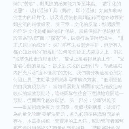
聽到“贊歌”，對風險的感知能力降至冰點。 “數字化的
迷思”： 現代通訊工具（郵件、即時通訊）如何加劇瞭
注意力的碎片化，以及過度依賴書麵記錄而忽略瞭麵對
麵交流的細微綫索。 第三章：文化的反噬：默認設置
的陷阱 文化是組織的操作係統。當這個操作係統默認
設置為“防禦”而非“探索”時，破壞行為便悄然滋生。 “非
正式規則的統治”： 探討那些未被寫進手冊，但所有人
都心知肚明的“潛規則”如何淩駕於正式製度之上，例如
“找關係比走流程更快”、“隻做上級看得見的工作”。 “受
害者心態的蔓延”： 缺乏對失敗的正麵引導，導緻組織
內部充斥著“這不怪我”的文化。我們將分析這種心態如
何阻止員工主動承擔風險和尋求解決方案。 “低期望值
的自我實現預言”： 當領導層對某些團隊或流程設定瞭
較低的績效預期時，這些團隊往往會下意識地迎閤這一
預期，從而固化低效狀態。 第二部分：診斷與乾預
——重塑組織免疫力 第四章：從癥狀到病根：破壞行
為的量化診斷 要解決問題，首先必須準確識彆問題的
存在。本章提供瞭一套實用的工具箱，幫助管理者識彆
那些難以用傳統KPI衡量的隱形損耗。 “時間審計的深