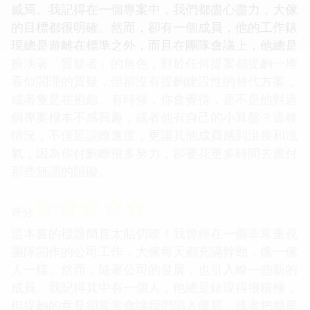
戚焉。我記得在一個專案中，我們都盡心盡力，大傢
的目標都很明確。然而，卻有一個成員，他的工作錶
現總是遊離在標準之外，而且在團隊會議上，他總是
扮演著「質疑者」的角色，對於任何提案都提齣一堆
看似閤理的質疑，但卻沒有提齣建設性的替代方案，
或者隻是在抱怨。有時候，你會覺得，是不是他對這
個專案根本不感興趣，或者他有自己的小算盤？這種
情況，不僅延誤瞭進度，更讓其他成員感到沮喪和洩
氣，因為你付齣瞭很多努力，卻要花更多時間去應付
那些無謂的阻礙。
☆
☆
☆
☆
☆
评分
這本書的標題簡直太貼切瞭！我曾經在一個非常重視
團隊閤作的公司工作，大傢每天都充滿幹勁，像一傢
人一樣。然而，隨著公司的發展，也引入瞭一些新的
成員。我記得其中有一個人，他總是錶現得很積極，
但提齣的意見卻常常會讓我們陷入僵局，或者把簡單