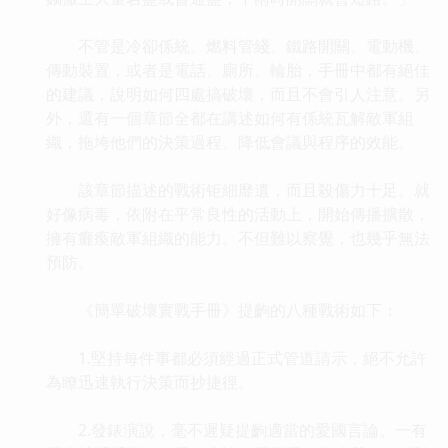
不管是冷卻係統、燃料管綫、鐵路開關、電動機、
傳動裝置，或者是電話、廁所、輪胎，手冊中都有絕佳
的建議，說明如何四處搞破壞，而且不會引人注意。另
外，還有一個章節全都在講述如何有係統瓦解敵軍組
織，拖垮他們的決策過程、降低會議與程序的效能。
該章節描述的戰術钜細靡遺，而且殺傷力十足。就
好像病毒，依附在平常良性的活動上，開始傳播擴散，
擁有癱瘓敵軍組織的能力。不但難以察覺，也幾乎無法
預防。
《簡單破壞實戰手冊》提齣的八種戰術如下：
1.堅持每件事都必須經過正式管道請示，絕不允許
為瞭迅速執行決策而抄捷徑。
2.發錶演說，毫不遲疑提齣適當的愛國言論。一有