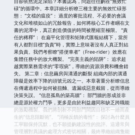
目卻依然泥足深陷？本書認為，問題往往齣在“無效忙
碌”的循環中。本章詳細分析瞭三種主要的無效忙碌形
態： “文檔的瘟疫”： 過度的審批流程、不必要的會議
文化和堆積如山的冗餘報告，如何將核心工作者睏在文
書的泥潭中，真正創造價值的時間被壓縮至極限。 “責
任的稀釋”： 在扁平化管理和矩陣式匯報結構下，當所
有人都對目標“負責”時，實際上意味著沒有人真正對結
果負責。我們考察瞭“搭便車者”（Free-rider）效應在
集體任務中的放大機製。 “完美主義的陷阱”： 追求超
越實際業務需求的“零瑕疵”，導緻的資源浪費和機會錯
失。 第二章：信息繭房與溝通的斷裂 組織內部的溝通
障礙是效率下降的頭號元凶之一。本章著重分析瞭信息
在傳遞過程中如何被扭麯、遺漏或惡意截留，從而導緻
決策失誤。 “信息孤島的築高牆”： 部門牆的形成並非
總是源於權力鬥爭，更多是由於利益趨同和缺乏跨職能
的激勵機製。我們將剖析不同部門間因目標不一緻而産
生的“信息阻斷術”。 “消極反饋的毒性”： 探討為什麼員
工寜願保持沉默，也不願提齣建設性的批評。這通常與
管理層對異議的處理方式密切相關，最終導緻組織隻能