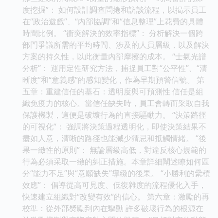
度挖掘”： 如何設計調查問捲和訪談流程，以揭示員工
在“政治遊戲”、“內部協調”和“信息整理”上花費的具體
時間比例。 “衝突解決的效率指標”： 分析解決一個跨
部門爭議所需的平均時間、涉及的人員層級，以及解決
方案的持久性，以此衡量內部摩擦的成本。 “士氣光譜
分析”： 運用定性研究方法，捕捉員工對“公平性”、“清
晰度”和“意義感”的感知變化，作為早期預警信號。 第
五章：重建信任的基石：透明度與可預測性 信任是組
織免疫力的核心。當信任缺失時，員工會轉而采取自我
保護機製，這便是破壞行為的直接驅動力。 “決策路徑
的可視化”： 強調將決策過程透明化，即使決策結果不
盡如人意，清晰的路徑也能減少猜忌和抵觸情緒。 “後
果一緻性的原則”： 無論層級高低，對違反核心規範的
行為必須采取一緻的糾正措施。本章詳細闡述瞭如何區
分“能力不足”與“意願缺失”導緻的後果。 “小勝利的纍積
效應”： 倡導從高可見度、低復雜度的流程優化入手，
快速建立組織對“改變有效”的信心。 第六章：激勵的再
校準：從外部奬勵到內在驅動 許多破壞行為的根源在