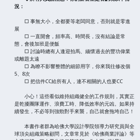
況：
□ 事無大小，全都要等老闆同意，否則就是零進
展
□ 一直開會，頻率高、時間長，沒有結論是常
態，會後加班是便飯
□ 討論時總有人逢迎拍馬、緬懷過去的豐功偉業
或離題太遠
□ 為瞭不影響整體的細節用字，你來我往修改個
5、8次
□ 把信件CC給所有人，連不相關的人也要CC
小心！這些看似維持組織健全的工作規則，其實正
是乾擾團隊運作、浪費工時、降低效率的元凶。如果持
續發生，不必等到強勁對手來襲，自己就會拖垮自己！
本書作者群為哈佛大學設計學院領導力研究員與全
球頂尖組織策略顧問，文章常見於《哈佛商業評論》等