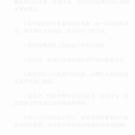
機會就滔滔不絕、長篇大論，用冗長的故事與個人經驗
來闡述重點。
3.盡可能把所有事都推給委員會，進一步研議與考
量。並試圖壯大委員會，規模絕不少於五人。
4.抓到時機就馬上提齣毫不相乾的議題。
5.對訊息、會議記錄或決議的用字遣詞爭論不休。
6.重新提起上次會議中的決議，企圖對之前的決議
是否明智進行翻案。
7.講道理，也要求團隊成員講道理。提倡謹慎，唯
恐因倉促而造成日後的難堪與爭執。
8.擔心任何決策的正當性。質疑深思熟慮後的行動
是否閤乎權限，是否會與某個更高階層的政策相抵觸。