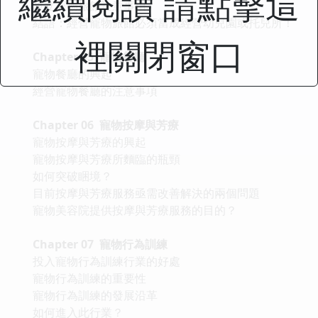
繼續閱讀 請點擊這
設立寵物旅館注意事項
結語：經營寵物旅館必須當成經營幼兒園或托兒所！
裡關閉窗口
Chapter 05 寵物餐廳
寵物餐廳的興起
經營寵物餐廳的注意事項
Chapter 06 寵物按摩與芳療
寵物按摩與芳療的興起
寵物按摩與芳療所麵臨的瓶頸
如何突破睏境？
目前按摩與芳療服務亟需改善解決的兩個問題
寵物美容院提供按摩與芳療服務的目的？
Chapter 07 寵物行為訓練
投入寵物行為訓練行業的好處
寵物行為訓練的重要性
寵物行為訓練的發展沿革
如何進入此行業？