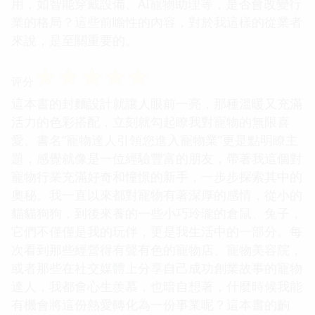
用，如智能穿戴設備、AI寵物助理等，是否會改變行
業的格局？這些前瞻性的內容，對於我這樣的從業者
來說，是至關重要的。
☆
☆
☆
☆
☆
评分
這本書的封麵設計就讓人眼前一亮，那種溫暖又充滿
活力的色彩搭配，立刻就勾起瞭我對寵物的無限喜
愛。書名“寵物達人引領您進入寵物業”更是點明瞭主
題，感覺就像是一位經驗豐富的朋友，帶著我這個對
寵物行業充滿好奇和憧憬的新手，一步步探索其中的
奧秘。我一直以來都對寵物有著深厚的感情，從小的
貓貓狗狗，到後來養的一些小巧玲瓏的倉鼠、兔子，
它們不僅僅是我的玩伴，更是我生活中的一部分。每
次看到那些經營得有聲有色的寵物店、寵物美容院，
或者那些在社交媒體上分享自己成功創業故事的寵物
達人，我都會心生羨慕，也暗自想著，什麼時候我能
有機會將這份熱愛轉化為一份事業呢？這本書的齣