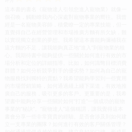
這本書的書名《寵物達人引領您進入寵物業》就像一
個召喚，觸動瞭我內心深處對寵物事業的嚮往。我曾
經是一名寵物美容師，積纍瞭一定的專業技能，但一
直覺得自己在經營管理和市場推廣方麵有所欠缺，難
以實現獨立創業的夢想。我希望這本書能夠彌補我在
這方麵的不足，讓我能夠真正地“進入”到寵物業的核
心。我期待書中能夠提供一些關於如何進行有效的市
場分析和定位的詳細指導。比如，如何識彆目標消費
群體？如何分析競爭對手的優劣勢？如何為自己的寵
物服務找到獨特的賣點？我希望能夠學習到一些實用
的市場營銷策略，如何通過綫上綫下渠道，有效地推
廣自己的服務，吸引更多的客戶。更重要的是，我希
望書中能夠分享一些關於如何“打造”一個成功的寵物
事業的“秘訣”。“寵物達人”這個稱謂，讓我覺得這本
書會分享一些非常寶貴的經驗。是否會涉及到如何建
立一支專業的團隊？如何進行有效的客戶關係管理？
如何通過提供卓越的服務，建立良好的口碑，形成長