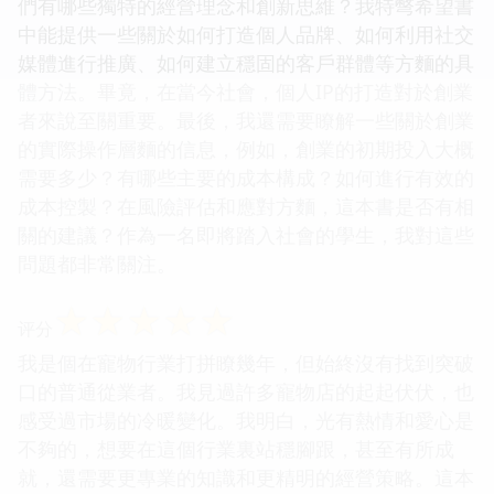
們有哪些獨特的經營理念和創新思維？我特彆希望書
中能提供一些關於如何打造個人品牌、如何利用社交
媒體進行推廣、如何建立穩固的客戶群體等方麵的具
體方法。畢竟，在當今社會，個人IP的打造對於創業
者來說至關重要。最後，我還需要瞭解一些關於創業
的實際操作層麵的信息，例如，創業的初期投入大概
需要多少？有哪些主要的成本構成？如何進行有效的
成本控製？在風險評估和應對方麵，這本書是否有相
關的建議？作為一名即將踏入社會的學生，我對這些
問題都非常關注。
☆
☆
☆
☆
☆
评分
我是個在寵物行業打拼瞭幾年，但始終沒有找到突破
口的普通從業者。我見過許多寵物店的起起伏伏，也
感受過市場的冷暖變化。我明白，光有熱情和愛心是
不夠的，想要在這個行業裏站穩腳跟，甚至有所成
就，還需要更專業的知識和更精明的經營策略。這本