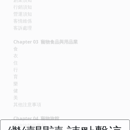
行銷須知
營運須知
客情維係
客訴處理
Chapter 03 寵物食品與用品業
食
衣
住
行
育
樂
健
美
其他注意事項
Chapter 04 寵物旅館
寵物旅館的興起