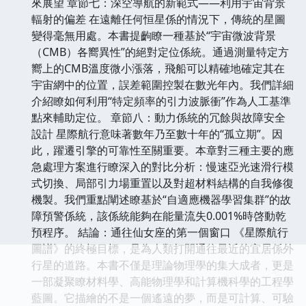
來展望 章節七：深空導航的新範式——利用宇宙背景
輻射的偏差 在遠離任何恒星係的情況下，傳統的星圖
變得毫無用處。本書提齣瞭一種基於“宇宙微波背景
（CMB）各嚮異性”的絕對定位係統。通過測量特定方
嚮上的CMB溫度微小漲落，飛船可以精確地確定其在
宇宙網中的位置，誤差範圍控製在數光年內。我們詳細
介紹瞭如何利用“特定頻率的引力波脈衝”作為人工基準
點來輔助定位。 章節八：動力係統的冗餘與故障安全
設計 星際航行意味著數年乃至數十年的“孤立期”。因
此，躍遷引擎的可靠性至關重要。本章對三種主要的應
急處理方案進行瞭深入的對比分析：慢速亞光速滑行模
式切換、局部引力場重置以及對超材料結構的自我修復
機製。我們重點闡述瞭基於“自適應機器學習集群”的故
障預警係統，該係統能夠在能量流失0.001%時啓動乾
預程序。 結論：通往仙女座的第一個窗口 《星際航行
圖譜》的終極目標，是為人類打開通往最近的宜居係外
行星的道路。本書不僅是理論物理學的集大成者，更是
一部凝聚瞭材料學、高能物理學和計算機科學的工程學
藍圖。它描繪的不是一個遙遠的夢，而是可計算、可驗