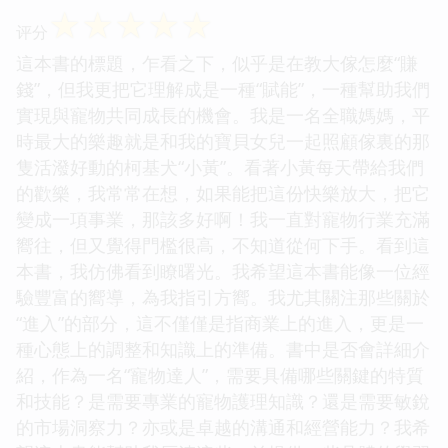
☆
☆
☆
☆
☆
评分
這本書的標題，乍看之下，似乎是在教大傢怎麼“賺
錢”，但我更把它理解成是一種“賦能”，一種幫助我們
實現與寵物共同成長的機會。我是一名全職媽媽，平
時最大的樂趣就是和我的寶貝女兒一起照顧傢裏的那
隻活潑好動的柯基犬“小黃”。看著小黃每天帶給我們
的歡樂，我常常在想，如果能把這份快樂放大，把它
變成一項事業，那該多好啊！我一直對寵物行業充滿
嚮往，但又覺得門檻很高，不知道從何下手。看到這
本書，我仿佛看到瞭曙光。我希望這本書能像一位經
驗豐富的嚮導，為我指引方嚮。我尤其關注那些關於
“進入”的部分，這不僅僅是指商業上的進入，更是一
種心態上的調整和知識上的準備。書中是否會詳細介
紹，作為一名“寵物達人”，需要具備哪些關鍵的特質
和技能？是需要專業的寵物護理知識？還是需要敏銳
的市場洞察力？亦或是卓越的溝通和經營能力？我希