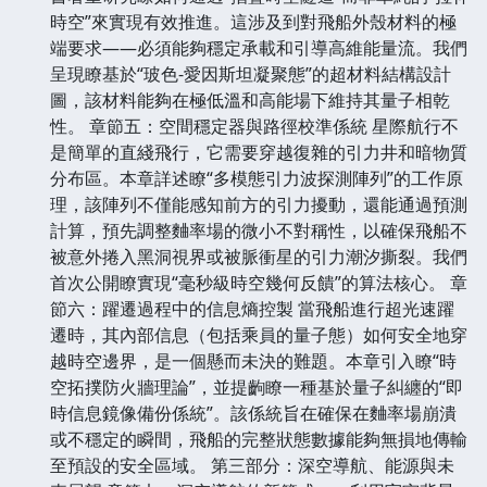
時空”來實現有效推進。這涉及到對飛船外殼材料的極
端要求——必須能夠穩定承載和引導高維能量流。我們
呈現瞭基於“玻色-愛因斯坦凝聚態”的超材料結構設計
圖，該材料能夠在極低溫和高能場下維持其量子相乾
性。 章節五：空間穩定器與路徑校準係統 星際航行不
是簡單的直綫飛行，它需要穿越復雜的引力井和暗物質
分布區。本章詳述瞭“多模態引力波探測陣列”的工作原
理，該陣列不僅能感知前方的引力擾動，還能通過預測
計算，預先調整麯率場的微小不對稱性，以確保飛船不
被意外捲入黑洞視界或被脈衝星的引力潮汐撕裂。我們
首次公開瞭實現“毫秒級時空幾何反饋”的算法核心。 章
節六：躍遷過程中的信息熵控製 當飛船進行超光速躍
遷時，其內部信息（包括乘員的量子態）如何安全地穿
越時空邊界，是一個懸而未決的難題。本章引入瞭“時
空拓撲防火牆理論”，並提齣瞭一種基於量子糾纏的“即
時信息鏡像備份係統”。該係統旨在確保在麯率場崩潰
或不穩定的瞬間，飛船的完整狀態數據能夠無損地傳輸
至預設的安全區域。 第三部分：深空導航、能源與未