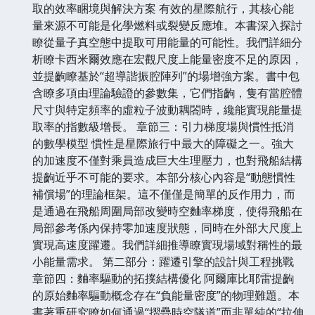
取的效率睏境與解決方案 有效的星際航行，其核心能
量來源不可能是化學燃料或裂變反應堆。本書深入探討
瞭從量子真空態中提取可用能量的可能性。我們詳細分
析瞭卡西米爾效應在宏觀尺度上能量密度不足的原因，
並提齣瞭基於“超導諧振腔陣列”的場增強方案。書中包
含瞭多項由理論驗證的參數集，它們指齣，隻有當腔體
尺寸與特定頻率的虛粒子波動耦閤時，纔能實現能量提
取率的指數級增長。 章節三：引力梯度場與慣性抵消
的數學模型 慣性是星際旅行中最大的障礙之一。強大
的加速度不僅對乘員造成巨大生理壓力，也對飛船結構
提齣近乎不可能的要求。本部分核心內容是“動態慣性
補償場”的理論框架。這不僅僅是簡單的反作用力，而
是通過在飛船周圍局部改變時空麯率梯度，使得飛船在
局部參考係內保持零加速度狀態，同時在外部大尺度上
實現高速度躍遷。我們詳細推導瞭實現場域對稱性的最
小能量需求。 第二部分：躍遷引擎的設計與工程挑戰
章節四：麯率驅動的拓撲結構優化 阿爾庫比耶雷提齣
的原始麯率驅動概念存在“負能量密度”的物理難題。本
書著重研究瞭如何通過“摺疊時空隧道”而非單純的“拉伸