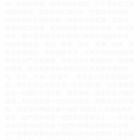
現，無疑給瞭我一個非常好的起點。它不僅僅是理論
知識的堆砌，我更期待它能分享一些實操性的經驗，
比如如何從零開始規劃一個寵物店的藍圖，從選址、
裝修到商品采購，再到如何吸引和留住顧客。我也很
好奇，書中是否會涉及到寵物行業的各個細分領域，
比如寵物食品、用品、醫療、美容、寄養、訓練，甚
至是寵物攝影、寵物殯葬等等，這些不同的領域都有
著各自的門道和挑戰，我希望這本書能給我一個清晰
的概覽，讓我能更準確地找到自己的興趣和優勢所
在。當然，作為一名“新手”，我最擔心的還是風險問
題，畢竟創業從來都不是一件容易的事。這本書能否
提供一些關於市場分析、競爭策略、成本控製方麵的
建議，幫助我規避一些潛在的風險，那將是再好不過
瞭。我還會特彆關注書中關於“寵物達人”這個角色的
塑造，他們是如何從一個普通的愛寵人士，一步步成
長為行業內的佼佼者？他們的創業心路曆程是怎樣
的？有哪些寶貴的經驗和教訓值得我們學習？這些故