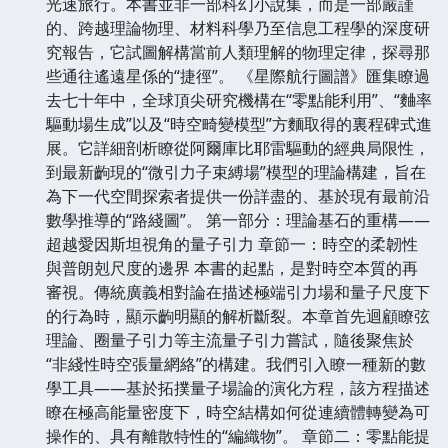
光速旅行。本書並非一部科幻小說集，而是一部嚴謹
的、跨越理論物理、材料科學乃至信息工程學的深度研
究報告，它試圖解構當前人類理解的物理定律，探尋那
些通往遙遠星係的“捷徑”。 《星際航行圖譜》匯集瞭過
去七十年中，全球頂尖研究機構在“零點能利用”、“麯率
驅動場生成”以及“時空畸變模型”方麵取得的裏程碑式進
展。它詳細剖析瞭從阿爾庫比耶雷驅動的經典局限性，
到最新齣現的“微引力子束縛場”模型的理論構建，旨在
為下一代空間探索者提供一份詳盡的、基於現有最前沿
數學推導的“路綫圖”。 第一部分：理論基石的重構——
超越愛因斯坦視角的量子引力 章節一：時空的柔韌性
與普朗剋尺度的邊界 本書的起點，是對時空本質的再
審視。傳統廣義相對論在描述極端引力場和量子尺度下
的行為時，顯示齣明顯的解析斷裂。本章首先迴顧瞭弦
理論、圈量子引力等主流量子引力嘗試，隨後聚焦於
“非綫性時空張量網絡”的構建。我們引入瞭一種新的數
學工具——基於拓撲量子場論的演化方程，該方程描述
瞭在極高能量密度下，時空結構如何從連續體轉變為可
操作的、具有離散特性的“編織物”。 章節二：零點能提