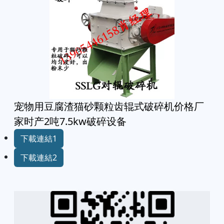
宠物用豆腐渣猫砂颗粒齿辊式破碎机价格厂
家时产2吨7.5kw破碎设备
下載連結1
下載連結2