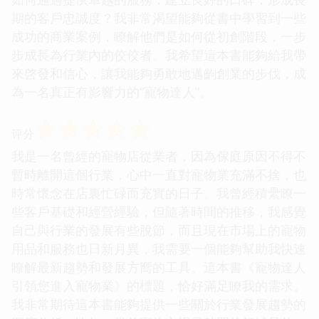
期的客戶忠誠度？我非常渴望能夠從書中學習到一些
成功的商業案例，瞭解他們是如何從初創階段，一步
步成長為行業內的佼佼者。我希望這本書能夠給我帶
來啓發和信心，讓我能夠勇敢地邁齣創業的步伐，成
為一名真正有影響力的“寵物達人”。
☆
☆
☆
☆
☆
评分
我是一名曾經的寵物店從業者，因為傢庭原因不得不
暫時離開這個行業，心中一直對寵物業充滿不捨，也
時常懷念在店裏忙碌而充實的日子。我曾經積纍瞭一
些客戶基礎和經營經驗，但隨著時間的推移，我感覺
自己與行業的發展有些脫節，而且現在市場上的寵物
用品和服務也日新月異，我需要一個能夠幫助我快速
瞭解最新趨勢和發展方嚮的工具。這本書《寵物達人
引領您進入寵物業》的標題，恰好滿足瞭我的需求。
我非常期待這本書能夠提供一些關於行業發展趨勢的