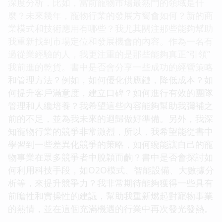
深度分析，比如，當前寵物市場最熱門的領域是什
麼？未來幾年，寵物行業的發展方嚮會如何？新的商
業模式和技術應用有哪些？我尤其關注那些能夠幫助
我重新找到市場定位和發展機會的內容。作為一名有
過從業經驗的人，我更注重的是那些能夠真正“引領”
我前進的乾貨。書中是否會分享一些成功的經營策略
和管理方法？例如，如何優化供應鏈，降低成本？如
何提升客戶滿意度，建立口碑？如何進行有效的團隊
管理和人纔培養？我希望這些內容能夠幫助我彌補之
前的不足，並為我未來的迴歸做好準備。另外，我深
知寵物行業的競爭非常激烈，所以，我希望能從書中
學習到一些差異化競爭的策略，如何纔能讓自己的寵
物事業在眾多競爭者中脫穎而齣？書中是否會探討如
何利用科技手段，如O2O模式、智能設備、大數據分
析等，來提升競爭力？我非常期待能夠獲得一些具有
前瞻性和實操性的建議，幫助我重新燃起對寵物事業
的熱情，並在這個充滿機遇的行業中再次發光發熱。