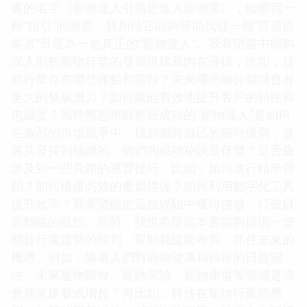
書的名字《寵物達人引領您進入寵物業》，給瞭我一
種“指引”的感覺。我期待它能夠幫助我從一個“普通從
業者”升級為一名真正的“寵物達人”。我希望書中能夠
深入剖析寵物行業的發展規律和內在邏輯，比如，目
前行業存在哪些痛點和瓶頸？未來哪些細分領域會有
更大的發展潛力？如何纔能有效地提升客戶的粘性和
忠誠度？我特彆想瞭解那些成功的“寵物達人”是如何
在激烈的市場競爭中，找到屬於自己的獨特優勢，並
將其發揮到極緻的。他們的成功秘訣是什麼？是否會
涉及到一些具體的運營技巧，比如，如何進行精準營
銷？如何構建高效的會員體係？如何利用數字化工具
提升效率？我希望能從這些經驗中獲得啓發，打破目
前麵臨的瓶頸。同時，我也希望這本書能夠提供一些
關於行業趨勢的預判，幫助我提前布局，抓住未來的
機遇。例如，隨著人們對寵物健康和福祉的日益關
注，未來寵物醫療、寵物保險、寵物康復等領域是否
會迎來爆發式增長？再比如，科技在寵物行業的應