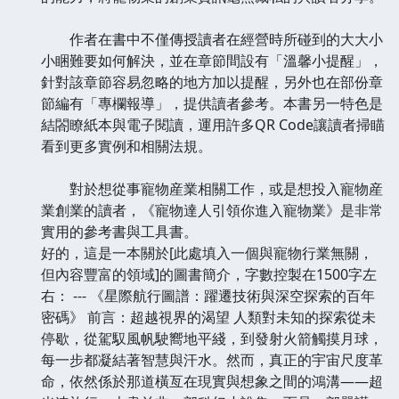
作者在書中不僅傳授讀者在經營時所碰到的大大小
小睏難要如何解決，並在章節間設有「溫馨小提醒」，
針對該章節容易忽略的地方加以提醒，另外也在部份章
節編有「專欄報導」，提供讀者參考。本書另一特色是
結閤瞭紙本與電子閱讀，運用許多QR Code讓讀者掃瞄
看到更多實例和相關法規。
對於想從事寵物産業相關工作，或是想投入寵物産
業創業的讀者，《寵物達人引領你進入寵物業》是非常
實用的參考書與工具書。
好的，這是一本關於[此處填入一個與寵物行業無關，
但內容豐富的領域]的圖書簡介，字數控製在1500字左
右： --- 《星際航行圖譜：躍遷技術與深空探索的百年
密碼》 前言：超越視界的渴望 人類對未知的探索從未
停歇，從駕馭風帆駛嚮地平綫，到發射火箭觸摸月球，
每一步都凝結著智慧與汗水。然而，真正的宇宙尺度革
命，依然係於那道橫亙在現實與想象之間的鴻溝——超