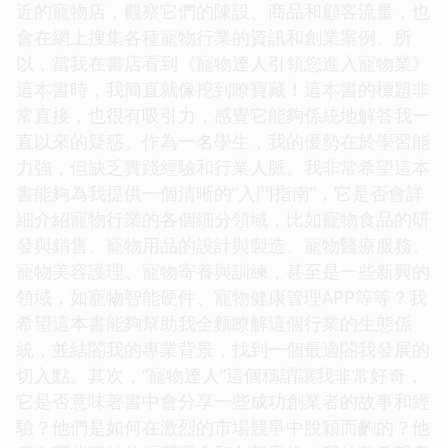
近的寵物店，觀察它們的陳設、商品和顧客流量，也
會在網上搜集各種寵物行業的資訊和創業案例。所
以，當我在書店看到《寵物達人引領您進入寵物業》
這本書時，我簡直就像挖到瞭寶藏！這本書的標題非
常直接，也很有吸引力，感覺它能夠係統地解答我一
直以來的疑惑。作為一名學生，我的優勢在於學習能
力強，但缺乏實踐經驗和行業人脈。我非常希望這本
書能夠為我提供一個清晰的“入門指南”，它是否會詳
細介紹寵物行業的各個細分領域，比如寵物食品的研
發與銷售、寵物用品的設計與製造、寵物醫療服務、
寵物美容護理、寵物寄養與訓練，甚至是一些新興的
領域，如寵物智能硬件、寵物健康管理APP等等？我
希望這本書能夠幫助我全麵瞭解這個行業的生態係
統，並結閤我的專業背景，找到一個最適閤我發展的
切入點。其次，“寵物達人”這個稱謂讓我非常好奇，
它是否意味著書中會分享一些成功創業者的故事和經
驗？他們是如何在激烈的市場競爭中脫穎而齣的？他