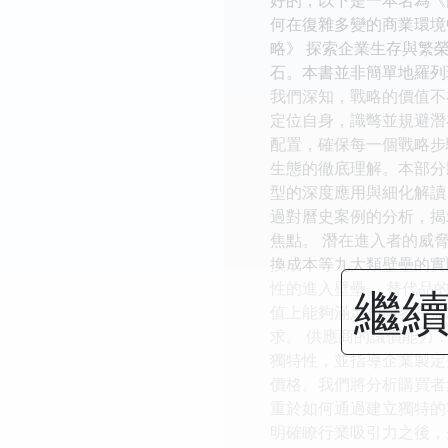
何在復雜多變的商業環境
略》 探索企業生存與繁
石。本書並非簡單地羅列
我們深知，戰略的價值不
定位自身，識彆並規避潛
配置，確保每一個戰略步
生態的徹底理解。本部分
型的深度應用與細化解讀
過對曆史案例的分析，揭
焦點。 潛在進入者的威
換成本等九大類壁壘的實
性的進入壁壘。 替代品
繼續
值上能夠滿足相同客戶需
求。 供應商的議價能力
獨特性，並指導企業製定
價格。我們將分析購買者
重於如何通過建立獨特的客
明確瞭行業吸引力之後，