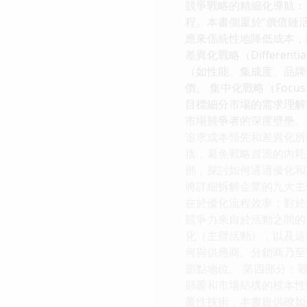
競爭戰略的精細化導航： 
程。本書側重於“價值鏈活
應來係統性地降低成本，
差異化戰略（Differe
（如性能、集成度、品牌
價。 集中化戰略（Foc
目標細分市場的需求理解
市場競爭者的深度壁壘。 選
追求成本領先和差異化所
捨，避免戰略資源的內耗
部，探討如何通過優化和
將詳細拆解企業的九大主
在於優化流程效率；對於差異
競爭力來自於活動之間的
化（主營活動），以及這
何與供應商、分銷商乃至
節點地位。 第四部分：
顛覆和市場結構的根本性
覆性技術，本書提供瞭如