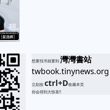
灣灣書站
想要找书就要到
twbook.tinynews.org
ctrl+D
立刻按
收藏本页
你会得到大惊喜!!