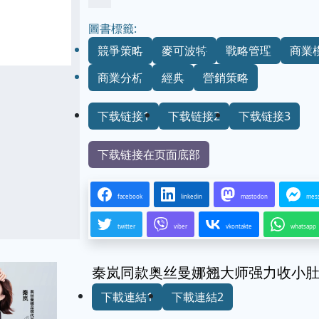
圖書標籤:
競爭策略
麥可波特
戰略管理
商業
商業分析
經典
營銷策略
下载链接1
下载链接2
下载链接3
下载链接在页面底部
facebook
linkedin
mastodon
mes
twitter
viber
vkontakte
whatsapp
秦岚同款奥丝曼娜翘大师强力收小
下載連結1
下載連結2