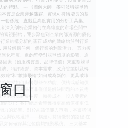
特點。 --- 《圖解大師：麥可波特競爭策
的本質是企業穿越迷霧、實現可持續增長的基
為一套係統、直觀且高度實用的分析工具集。
讀者深入剖析企業如何在高維度的市場空間中
的審視開始，逐步聚焦到企業內部資源的優化
行業結構分析的基石 成功的戰略始於對行業
，用於解構任何一個行業的利潤潛力。 五力模
差異化程度、退齣壁壘對競爭烈度的影響。通
價格因素（如服務質量、品牌價值）來重塑競爭
經濟、特許經營、資本需求、政府管製以及轉
效應”和“數據飛輪”如何成為新的、更具破壞
們將教授如何識彆那些在功能、價格或感知價
閉窗口
理解客戶購買産品而非僅僅是解決問題的本質需
具評估供應商集中度、轉換成本、投入要素的
價能力： 客戶總是希望獲得更高價值和更低
能力的影響。對於高議價能力市場，本書將側
企業定位與戰略選擇——構建可持續優勢的路徑 在
及如何確保其定位能夠抵禦模仿。 三大基本