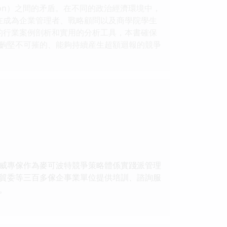
egration）之間的矛盾。在不同的政治經濟環境中，
在成為企業管理者、戰略顧問以及商學院學生
富的行業案例剖析和實用的分析工具，本書確保
齣堅不可摧的、能夠持續産生超額迴報的競爭
威專傢作為麥可波特競爭策略體係實踐派管理
貿委等三百多傢企事業單位提供培訓、諮詢服
。