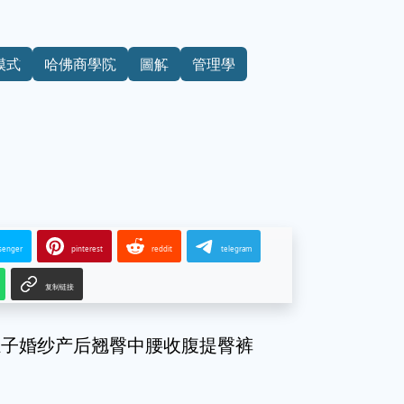
模式
哈佛商學院
圖解
管理學
senger
pinterest
reddit
telegram
复制链接
肚子婚纱产后翘臀中腰收腹提臀裤