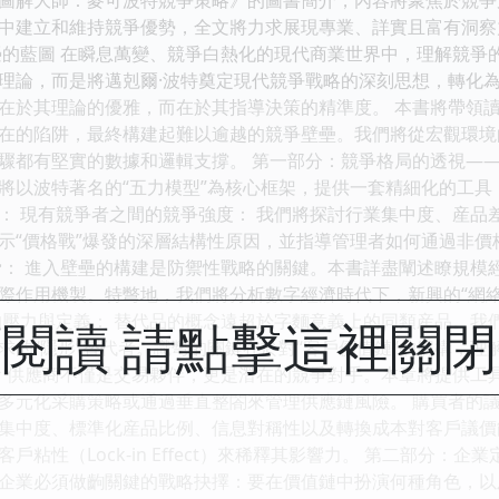
中建立和維持競爭優勢，全文將力求展現專業、詳實且富有洞察力的
榮的藍圖 在瞬息萬變、競爭白熱化的現代商業世界中，理解競爭
理論，而是將邁剋爾·波特奠定現代競爭戰略的深刻思想，轉化
在於其理論的優雅，而在於其指導決策的精準度。 本書將帶領
在的陷阱，最終構建起難以逾越的競爭壁壘。我們將從宏觀環境
驟都有堅實的數據和邏輯支撐。 第一部分：競爭格局的透視——
將以波特著名的“五力模型”為核心框架，提供一套精細化的工具
： 現有競爭者之間的競爭強度： 我們將探討行業集中度、産品
示“價格戰”爆發的深層結構性原因，並指導管理者如何通過非
脅： 進入壁壘的構建是防禦性戰略的關鍵。本書詳盡闡述瞭規模
際作用機製。特彆地，我們將分析數字經濟時代下，新興的“網絡
的壓力與定義： 替代品的概念遠超於字麵意義上的同類産品。我
閱讀 請點擊這裡關
求的“隱形”替代者。識彆的關鍵在於對“客戶價值鏈”的解構，
： 供應商不僅是交易夥伴，更是潛在的競爭對手。本章將提供工
多元化采購策略或通過垂直整閤來管理供應鏈風險。 購買者的議
集中度、標準化産品比例、信息對稱性以及轉換成本對客戶議價
戶粘性（Lock-in Effect）來稀釋其影響力。 第二部分：
企業必須做齣關鍵的戰略抉擇：要在價值鏈中扮演何種角色，以