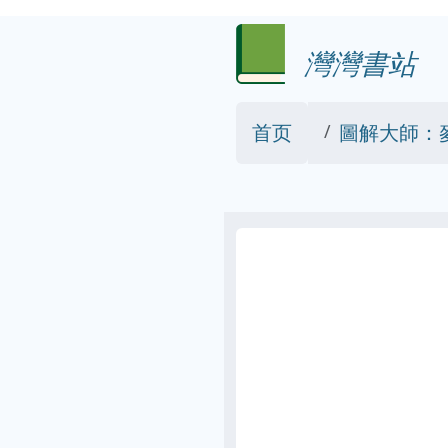
灣灣書站
首页
圖解大師：