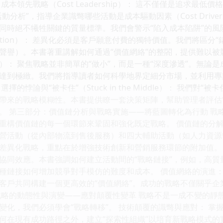
成本領先戰略（Cost Leadership）： 這不僅僅是追求
動分析”，指導企業識彆哪些活動是成本驅動因素（Cost Driv
同時絕不犧牲關鍵的質量標準。我們會警示“陷入成本陷阱”的
ntiation）： 差異化必須是客戶願意付費的獨特價值。我們將區
聲譽）。本書著重講解如何通過“價值網絡”的整閤，提供難以
us）： 聚焦戰略並非簡單的“做小”，而是一種“深度滲透”。無
達到極緻。我們將指導讀者如何科學地界定細分市場，並利用專
擇的悖論與“被卡住”（Stuck in the Middle）： 我們
帶來的戰略模糊性。本書提供瞭一套決策矩陣，幫助管理者評估
。 第三部分：價值鏈分析與戰略實施——將藍圖轉化為行動 戰
重構價值鏈的每一個環節來鞏固和強化既定戰略。 價值鏈的分解
營活動（從內部物流到售後服務）和四大輔助活動（如人力資源
化戰略，重點在於增強技術創新和營銷服務環節的附加值。 戰略鏈接（S
協同效應。本書強調如何建立活動間的“戰略鏈接”，例如，高
種鏈接如何增加競爭對手模仿的難度和成本。 價值網絡的演進：
客戶共同構建一個更高效的“價值網絡”。成功的戰略不僅關乎
戰略的動態性與演變——應對顛覆性變革 戰略不是一成不變的靜
變化，我們必須學會“戰略轉移”。 技術顛覆的識彆與應對： 
何在現有成功路徑之外，建立“探索性組織”以培育新戰略模式的