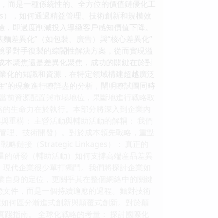
最低價格，而是一種係統性的、全方位的價值鏈優化工
ers），如何通過精益管理、技術創新和規模效
風險，即過度削減投入導緻客戶感知價值下降。
分“錶麵差異化”（如包裝、廣告）與“核心差異化”
被競爭對手復製的綜閤性解決方案，從而實現溢
論是成本聚焦還是差異化聚焦，成功的關鍵在於對
業化的知識和資源，在特定領域構建超越廣泛
對“被卡住”的現象進行瞭詳盡的分析，闡明瞭試圖同時
當前資源配置與市場地位，果斷地進行戰略取
略的生命力在於執行。本部分將深入到企業內
與重構： 主營活動與輔助活動的解耦： 我們
管理、技術開發）。對於成本領先戰略，重點
trategic Linkages）： 真正的
質量的研發（輔助活動）如何支撐高端産品差異
 現代企業很少單打獨鬥。我們將探討企業如
企業自身的定位，更關乎其在整個網絡中的關鍵
態文件，而是一個持續適應的過程。麵對技術
掌握如何區分漸進式創新與顛覆式創新。對於顛
實踐指南。 全球化戰略的考量： 探討國際化