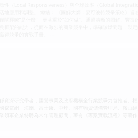
Local Responsiveness）與全球效率（Global Int
活地應用和調整。 總結： 《圖解大師：麥可波特競爭策略》旨
僅闡釋瞭“是什麼”，更著重於“如何做”。通過清晰的圖解、豐
典框架的能力，從而在激烈的商業競爭中，準確診斷問題，製定
得競爭的實戰手冊。 ---
資深研究學者，國營事業及政府機構全行業競爭力首推者、權
國傢電網、海爾、富士康、中煙、國有物資儲備管理局、鞍山經
業領軍企業特聘為常年管理顧問，著有《專案實戰流程》等著作