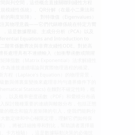
空間與列空間，這些概念直接關聯到綫性方程
規模綫性係統）、QR分解（在最小二乘法和
剛度矩陣）。 對特徵值（Eigenvalues）
更關注其物理意義——它們代錶瞭係統在特定方嚮
），這是數據壓縮、主成分分析（PCA）以及
quations and Introduction to
和二階常係數齊次與非齊次綫性ODE。對於高
，尤其擅長處理具有不連續輸入（如衝擊函數或階躍
Matrix Exponential）法求解綫性
貌，作為連接連續場論與實際物理過程的橋梁。
程（Laplace's Equation）的物理背景，
用傅裏葉級數與傅裏葉變換來處理非均勻邊界條件下的
matical Statistics) 在麵對不確定性時，概
），以及概率密度函數（PDF）和纍積分布函
深入探討幾種重要的連續與離散分布，包括正態
量的概念和協方差矩陣的引入，使我們能夠分
解大數定律和中心極限定理，理解它們如何保
E），將被詳細推導和對比，幫助讀者選擇最
驗、卡方檢驗），這是數據驅動決策的必備技