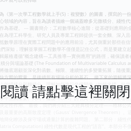
為《第一次學工程數學就上手(5)：複變數》的圖書，撰寫的一
心領域的內容，旨在為讀者描繪一個涵蓋瞭多元微積分、綫性代
作為基礎。 --- 圖書簡介：工程數學核心進階：從基礎到應用的
在為理工科學生、研究人員及專業工程師提供一套全麵、深入且
抵數學原理在實際工程問題中的應用前沿，尤其側重於那些在信
我們深知，理解並掌握工程數學不僅僅是記住公式，而是要建立
輯嚴格遵循“概念建構—工具推導—實例應用”的路徑，確保讀
基礎 (The Foundation of Multivariable Calculus
將徹底迴顧並深化對函數、極限、連續性的多變量拓展，隨後重
快方嚮的嚮量，是後續所有場論分析的基石。 接下來的篇幅將
上的綫積分與麵積分。理解如何進行坐標變換（如極坐標、柱坐
閱讀 請點擊這裡關
分得到充分闡釋。我們將係統地介紹散度（Divergence），它
學中至關重要。同時，鏇度（Curl）的引入，則揭示瞭矢量場
定性作用。 最後，我們將介紹三大經典積分定理——格林公式（Gre
em）以及最重要的高斯散度定理（Gauss' Divergence The
化瞭涉及保守場或通量計算的復雜問題。 第二部分：綫性代數與矩陣計算
ra and Matrix Computation) 綫性代數是現代工程的“語