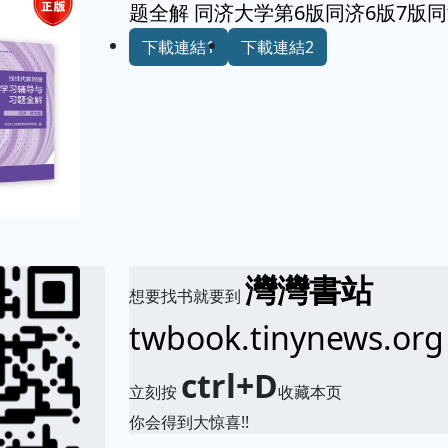
题全解 同济大学第6版同济6版7版
下載連結1
下載連結2
灣灣書站
想要找书就要到
twbook.tinynews.org
ctrl+D
立刻按
收藏本页
你会得到大惊喜!!