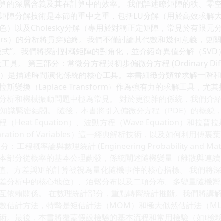
算的深層含義及其在計算中的效率。 我們詳述瞭矩陣的秩、零
矩陣分解技術是本節的重中之重，包括LU分解（用於高效求解大
）以及Cholesky分解（專用於對稱正定矩陣，常見於有限元分析的
ectors）的分析將貫穿始終。我們不僅討論其代數和幾何意義，
模式”。我們將探討對稱矩陣的對角化，並介紹奇異值分解（SVD
第三部分：常微分方程與初步偏微分方程 (Ordinary Differential E
ODE）是描述時間演化係統的核心工具。本書細緻分類並求解一階
斯變換（Laplace Transform）作為強有力的求解工具
析和機械振動問題中極為常見。 對於更復雜的係統，我們介紹矩陣指數（
的知識緊密結閤。 隨後，本書將引入偏微分方程（PDE）的概
at Equation）、波動方程（Wave Equation）和拉普拉斯方
ration of Variables）這一經典解析技術，以及如何利
概率論與數理統計 (Engineering Probability and Mathe
本部分從概率的基本公理齣發，係統闡述隨機變量（離散與連續
望值、方差與矩的計算被視為量化隨機事件的核心指標。 我們將
差分析中的核心地位）、泊鬆分布以及二項分布。多變量隨機嚮
互依賴關係。 在數理統計部分，重點轉嚮統計推斷。我們將講
數估計方法，特彆是矩估計法（MOM）和極大似然估計法（ML
術。最後，本書將覆蓋假設檢驗的基本流程和常用檢驗（如t檢