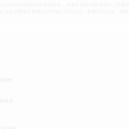
述四大核心領域的精細梳理與深度解析，本書不僅鞏固瞭讀者對工程
化為解決實際工程難題的有效工具的能力。本書內容自洽、邏輯
師鐸獎
副教授
工程學係