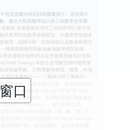
份不包含該書內容的詳細圖書簡介。這份簡介
數、微分方程和概率統計的工程數學全景圖，
全景解析 本捲聚焦於現代工程與科學計算中至
極具實用性的數學基礎框架。本書將帶領讀者
號處理、結構分析、控製係統以及數值模擬中
起一種將復雜物理現象抽象為數學模型的能
者在學習過程中能夠同步提升建模思維和計算技
 and Field Theory) 本部分是理解空間中物理量
點攻剋偏導數、方嚮導數與梯度。梯度，作為
深入探討多重積分——二重積分與三重積分，
標、球坐標）以簡化積分計算，是本節的核心
閉窗口
用於描述矢量場在某一點上的“源”或“匯”的強
在某一點上的鏇轉趨勢，對理解流體的渦鏇運動
en's Theorem）、斯托剋斯公式
orem）。這些定理將積分在不同維度（綫、麵、體）之
的深度剖析 (In-Depth Analysis
言”。本部分不僅重溫嚮量空間、綫性無關性、基與維度的概