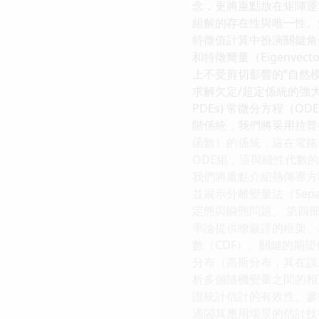
念，更將重點放在矩陣運
組解的存在性與唯一性。
特徵值計算中扮演關鍵角色
和特徵嚮量（Eigenv
上不受剪切影響的“自然
求解欠定/超定係統的強大工具。 
PDEs) 常微分方程（
階係統，我們將采用拉普拉
函數）的係統，這在電路分
ODE組，這與綫性代數
我們將重點介紹熱傳導方程（He
並展示分離變量法（Sepa
定態與瞬態問題。 第四部分：工程
率論提供瞭嚴謹的框架。
數（CDF）。關鍵的期
分布（高斯分布，其在誤
析多個隨機變量之間的相
證統計估計的有效性。參
適閤其應用場景的估計技