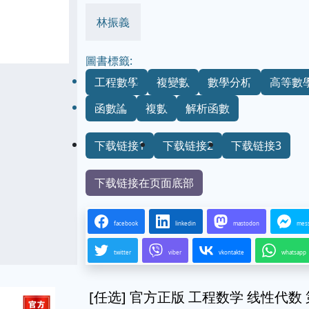
林振義
圖書標籤:
工程數學
複變數
數學分析
高等數
函數論
複數
解析函數
下载链接1
下载链接2
下载链接3
下载链接在页面底部
facebook
linkedin
mastodon
mes
twitter
viber
vkontakte
whatsapp
[任选] 官方正版 工程数学 线性代