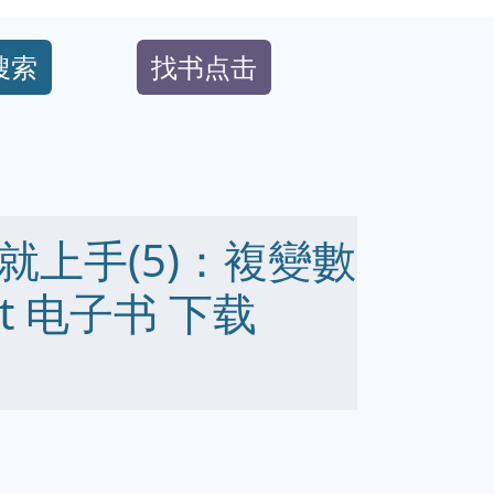
搜索
找书点击
上手(5)：複變數
 txt 电子书 下载