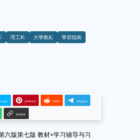
學
理工科
大學教材
學習指南
senger
pinterest
reddit
telegram
复制链接
数 第六版第七版 教材+学习辅导与习