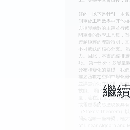
好的，以下是針對一本名
側重於工程數學中其他核
與復變函數的主題並行或
關重要的數學工具集，旨
跨越純粹的理論證明，直
不可或缺的核心分支。 
力。因此，本書的編排邏
巧。 第一部分：多變量微積分與場論
分布和變化的基礎。我們
描述函數在空間中變化最
並詳盡介紹在麯綫、麯麵
繼續
技能。 場的概念將在本部
度，這在流體力學和電磁
或電磁場的感應現象具有決
（Stokes' Theor
間架起瞭一座橋梁，極大地簡
of Linear Algeb