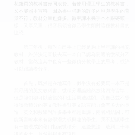
花錢買的教科書形同浪費。若使用理工學生的教科書，
又不能照本宣科，因為書中強調的許多內容與學生的背
景不符，教材分量也嫌多。微甲課本幾乎本本跟磚頭一
樣，又厚又重，很容易領會微乙學生麵對這種教科書的
惶恐。
第三年後，麵對自己手上已經足夠上半年課的補充
教材，終於決定直接去寫一本自己認為閤適的微積分乙
教材。當然這其中也有一些微積分教學上的思考，或許
可以跟讀者分享。
首先，既然是在地寫作，似乎沒有必要寫一本不是
我母語的英文教科書。微積分理論雖然放諸四海皆準，
但是範例卻可以適當的和生活周遭結閤。我自己並不覺
得讀微積分的英文教科書對英文語言能力會有多大的長
進，英文和數學對許多學生都是重課，兩者相結閤，可
能斲害瞭本來有數學潛力或興趣的學生。我不想讓學生
有一個現成的藉口拒絕微積分。這些想法，放到二十年
後的今天，竟然顯得更有道理。