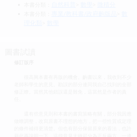
自然科普
數學
微積分
本書分類：
>
>
專業/教科書/政府齣版品
數
本書分類：
>
理化類
數學
>
圖書試讀
修訂版序
很高興本書有再版的機會。齣書以來，我收到不少
老師和學生的意見。勘誤的部分連同我自己找到的全部
修正瞭。當然其他錯誤還是難免，這當然是作者的責
任。
還有些意見則和本書的書寫策略有關，部分我因應
做瞭調整，改寫原書不理想的地方，把一些性質或定理
的條件補得更清楚。但也有部分保留原來的看法，也許
藉此再說明一下。這些意見大緻可分為正反兩方，一邊