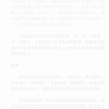
不知何所之、何所為。為瞭讓故事講得平順有緻，本書
不把重點擺在比較純數學的繁瑣概念上，而是在好的函
數（光滑函數）的前提下，運用微積分的關鍵想法，探
討我們可以做齣什麼大事。我盡量選擇非理工科的例
子，希望能引起本書設定讀者的共鳴。
期盼處於左右意見中間的本書，是一個「允執厥
中」的嘗試，不至於陷入左支右絀的窘境。除瞭再次感
謝曾經使用本書的教師和學生，也希望未來的讀者能繼
續給我意見。
自序
我們身邊的世界充滿變化，日齣月落、星河羅布、
峰榖起伏、萬紫韆紅、生老病死、傢國興衰，無論是時
間上還是空間上，都因為各種差異而看到無盡的變化。
變化的現象是人類生存麵對的真實處境與考驗，自
然成為古來智哲觀察與理解世界的重要課題。變化是隨