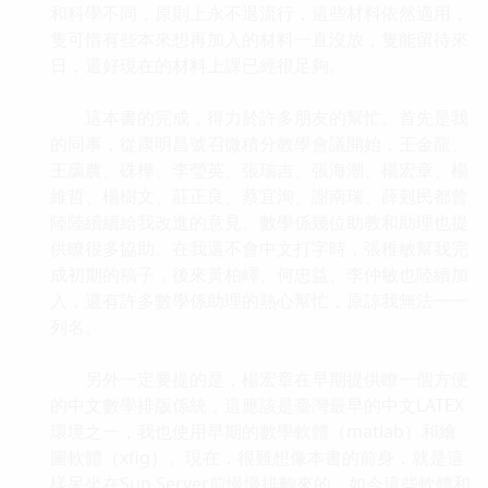
和科學不同，原則上永不退流行，這些材料依然適用，
隻可惜有些本來想再加入的材料一直沒放，隻能留待來
日，還好現在的材料上課已經很足夠。
這本書的完成，得力於許多朋友的幫忙。首先是我
的同事，從康明昌號召微積分教學會議開始，王金龍、
王藹農、硃樺、李瑩英、張瑞吉、張海潮、楊宏章、楊
維哲、楊樹文、莊正良、蔡宜洵、謝南瑞、薛剋民都曾
陸陸續續給我改進的意見。數學係幾位助教和助理也提
供瞭很多協助。在我還不會中文打字時，張稚敏幫我完
成初期的稿子，後來黃柏嶧、何忠益、李仲敏也陸續加
入，還有許多數學係助理的熱心幫忙，原諒我無法一一
列名。
另外一定要提的是，楊宏章在早期提供瞭一個方便
的中文數學排版係統，這應該是臺灣最早的中文LATEX
環境之一，我也使用早期的數學軟體（matlab）和繪
圖軟體（xfig）。現在，很難想像本書的前身，就是這
樣呆坐在Sun Server前慢慢排齣來的。如今這些軟體和