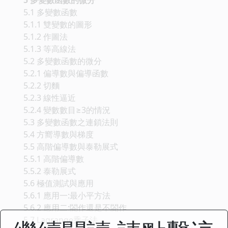
5.1 多變數函數
5.1.1 雙變數的圖形
5.1.2 作圖法
5.1.3 等高線法
5.2 多變數函數的微分
5.2.1 偏導數與偏導函數
5.2.2 切麵
5.2.3 線性逼近
5.2.4 變數數目≥3的情況
5.3 多變數函數之連鎖法則
5.4 方嚮導數與梯度
5.5 高階偏導數與泰勒展式
5.5.1 高階偏導數
5.5.2 泰勒展式
5.6 極值測試與應用
5.6.1 應用一:最小平方法
5.6.2 應用二:閤作還是不閤作
5.7 Lagrange乘子法