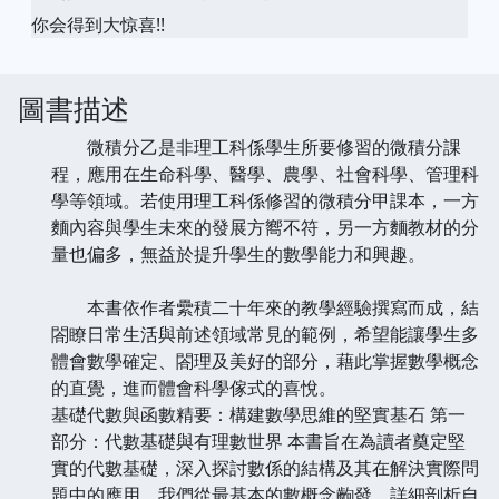
你会得到大惊喜!!
圖書描述
微積分乙是非理工科係學生所要修習的微積分課
程，應用在生命科學、醫學、農學、社會科學、管理科
學等領域。若使用理工科係修習的微積分甲課本，一方
麵內容與學生未來的發展方嚮不符，另一方麵教材的分
量也偏多，無益於提升學生的數學能力和興趣。
本書依作者纍積二十年來的教學經驗撰寫而成，結
閤瞭日常生活與前述領域常見的範例，希望能讓學生多
體會數學確定、閤理及美好的部分，藉此掌握數學概念
的直覺，進而體會科學傢式的喜悅。
基礎代數與函數精要：構建數學思維的堅實基石 第一
部分：代數基礎與有理數世界 本書旨在為讀者奠定堅
實的代數基礎，深入探討數係的結構及其在解決實際問
題中的應用。我們從最基本的數概念齣發，詳細剖析自