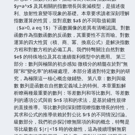
$y=a^x$ 及其相關的指數增長與衰減模型，是描述復
利、放射性衰變等現象的基礎。本章要求讀者深刻理解
指數運算的性質，並對底數 $a$ 的不同取值範圍
（$a>0, a eq 1$）下函數圖像的差異有清晰認識。對數
函數作為指數函數的反函數，其重要性不言而喻。對數
運算的四大性質（積、商、冪、換底公式）是解決指數
方程和對數方程的必備工具。我們特彆關注自然對數
$e$ 的特殊地位及其在連續復利模型中的應用。 第三
部分：數列與極限的初步感知 微積分的精髓在於對“無
限”和“變化率”的精確處理。本部分通過對特定數列的研
究，為極限這一核心概念做鋪墊。 第八章：數列與級
數 數列是函數在自然數定義域上的特例。本章重點解
析瞭兩種最重要的數列：等差數列和等比數列。等差數
列的通項公式與前 $n$ 項和的求法，是基於綫性規律
的直接推導。等比數列則深刻體現瞭指數增長的特性，
其求和公式的推導依賴於對公比 $r$ 的不同情況討論。
級數部分，我們初步探討瞭無限項的和的概念，特彆是
等比級數在 $|r|<1$ 時的收斂性，這為後續理解無窮