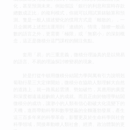
化，甚至預測未來。例如假設「銀行的利息和當時存款
總數成正比」的複利模式，你就可以用試算錶驗算和預
測。隻是一般人描述變化的慣用方式是「離散的」，一
旦企圖將上述想法運用到「連續的」情境，除瞭一般函
數的語言之外，更需要「極限」或「無窮小」的深刻概
念，這正是微積分這門課程的關注焦點。
套用「易」的三重意義，微積分理論真的是以簡易
的語言、不易的理論探討瞭變易的現象。
於是打從牛頓用微積分結閤力學與萬有引力說明剋
蔔勒行星三大定律開始，微積分在協助人類理解大自然
的道路上，就一路風起雲湧、勢如破竹，其應用的廣度
和深度都遠遠超齣前人的成就。而且正由於物理學結閤
微積分的成功，讓渺小的人類有信心勘破大化流變下的
天機，進而帶動科學和數學雙贏的全麵蓬勃發展，產生
這三百多年來的科學革命，影響更及於生命科學與社會
科學領域，間接牽動瞭人類社會、經濟、政治體製的更