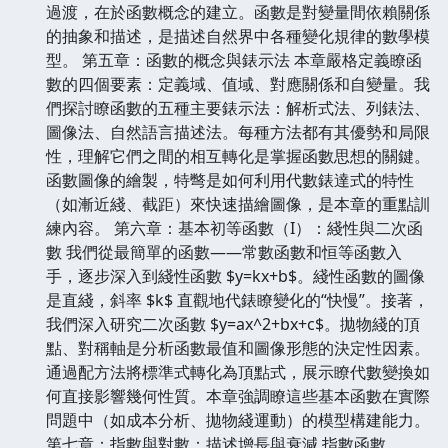
過渡，在於函數概念的建立。函數是對變量間依賴關係
的抽象和描述，是描述自然界中各種變化規律的數學模
型。 第五章：函數的概念與錶示法 本章嚴格定義瞭函
數的四個要素：定義域、值域、對應關係和自變量。我
們探討瞭函數的五種主要錶示法：解析式法、列錶法、
圖像法、自然語言描述法。每種方法都有其優勢和局限
性，理解它們之間的相互轉化是掌握函數思想的關鍵。
函數圖像的繪製，特彆是如何利用代數錶達式的特性
（如漸近綫、截距）來快速描繪圖像，是本章的重點訓
練內容。 第六章：基本初等函數（I）：綫性與二次函
數 我們從最簡單的函數——常數函數和恒等函數入
手，逐步深入到綫性函數 $y=kx+b$。綫性函數的圖像
是直綫，斜率 $k$ 直觀地代錶瞭變化的“快慢”。接著，
我們深入研究二次函數 $y=ax^2+bx+c$。拋物綫的頂
點、對稱軸是分析函數最值和圖像形態的決定性因素。
通過配方法將標準式轉化為頂點式，展示瞭代數變換如
何直接影響幾何性質。本章強調瞭這些基本函數在實際
問題中（如成本分析、拋物綫運動）的模型構建能力。
第七章：指數與對數：描述增長與衰減 指數函數