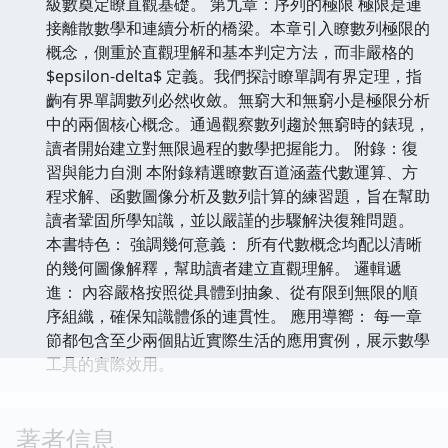
級數奠定瞭直觀基礎。 第九章：序列的極限 極限是連
接離散數學和連續分析的橋梁。本章引入瞭數列極限的
概念，側重於直觀理解和基本判定方法，而非嚴格的
$epsilon-delta$ 定義。我們探討瞭單調有界定理，指
齣有界單調數列必然收斂。無窮大和無窮小是極限分析
中的兩個核心概念。通過觀察數列趨於無窮時的錶現，
讀者開始建立對無限過程的數學把握能力。 附錄：復
習與能力自測 本附錄精選瞭數百道涵蓋代數運算、方
程求解、函數圖像分析及數列計算的練習題，旨在幫助
讀者鞏固所學知識，並以嚴謹的步驟解決復雜問題。
本書特色： 強調幾何意義： 所有代數概念均配以清晰
的幾何圖像解釋，幫助讀者建立直觀理解。 邏輯遞
進： 內容嚴格按照從具體到抽象、從有限到無限的順
序組織，確保知識體係的連貫性。 應用導嚮： 每一章
節都包含至少兩個貼近實際生活的應用實例，展示數學
工具的實際效用。
著者信息