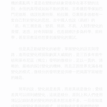
機的紊亂嗎？還是在變動的錶象背後存在著不變的法
則、永恆的真理或如如不動的實相。古希臘哲學傢如巴
門尼德斯、德謨剋裏特斯、柏拉圖、亞裏斯多德都有一
套自己對於變化的思想。古中國人也說《易經》的
「易」有三層意義：變易、簡易、不易。人類對變化的
畏懼、迷惑、好奇與馴服，也造就瞭許多偽科學、前科
學，甚至宗教這些想要剋服變化的嘗試。
但是真正勘破變化的祕密，掌握變化的語言與理
路，進而從變化裡掘取齣莫大威能的，是三百多年前牛
頓和萊布尼茲（獨立）發明的微積分，足以一貫的、清
晰的、嚴格的探討變化的機轉。而且正因世界充滿各種
變化的模式，微積分的發明更提供瞭一把揭露宇宙秘密
的鑰匙。
簡單的說，變化就是差異，而差異就是微分；纍積
差異可以得到總變化，這就是積分。原則上和人們使用
簿記記錄財產的變化時的基本想法差不多。一旦你知道
或假設瞭變化遵循的模式，就能夠依此掌握總體的變