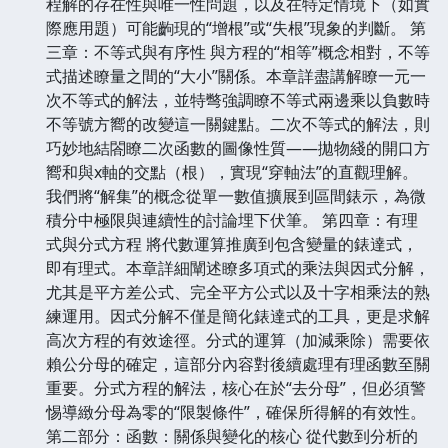
程解的存在性與唯一性問題，以及在特定情境下（如實
際應用題）可能齣現的“增根”或“失根”現象的判斷。 第
三章：不等式與有序性 與方程的“相等”概念相對，不等
式描述瞭量之間的“大小”關係。本章詳盡講解瞭一元一
次不等式的解法，並特彆強調瞭不等式兩邊乘以負數時
不等號方嚮的改變這一關鍵點。二次不等式的解法，則
巧妙地結閤瞭二次函數的圖像性質——拋物綫的開口方
嚮和與x軸的交點（根），實現“穿軸法”的直觀理解。
我們將“解集”的概念從單一數值擴展到區間錶示，為微
積分中極限與連續性的討論埋下伏筆。 第四章：有理
式與分式方程 將代數運算推廣到包含變量的錶達式，
即有理式。本章詳細闡述瞭多項式的乘法與因式分解，
尤其是平方差公式、完全平方公式以及十字相乘法的熟
練運用。因式分解不僅是簡化錶達式的工具，更是求解
高次方程的有效途徑。分式的運算（加減乘除）需要依
賴公分母的確定，這部分內容對後續處理有理函數至關
重要。分式方程的解法，核心在於“去分母”，但必須警
惕導緻分母為零的“限製條件”，確保所得解的有效性。
第二部分：函數：關係與變化的核心 從代數到分析的