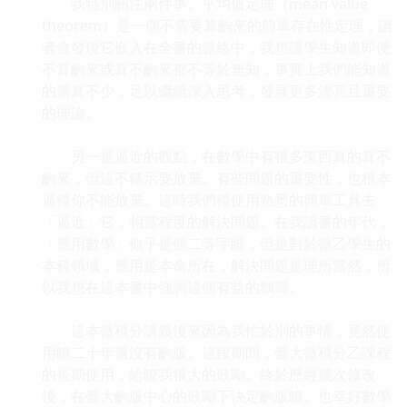
我特別關注兩件事。平均值定理（mean value
theorem）是一個不需要算齣來的簡單存在性定理，讀
者會發現它嵌入在全書的脈絡中，我想讓學生知道即便
不算齣來或算不齣來都不等於無知，事實上我們能知道
的還真不少，足以繼續深入思考，發展更多漂亮且重要
的理論。
另一是逼近的觀點，在數學中有很多東西真的算不
齣來，但這不錶示要放棄。有些問題的重要性，也根本
逼得你不能放棄。這時我們得使用熟悉的簡單工具去
「逼近」它，相當程度的解決問題。在我讀書的年代，
「應用數學」似乎是個二等字眼，但是對於微乙學生的
本科領域，應用是本命所在，解決問題是理所當然，所
以我想在這本書中強調這個有益的麵嚮。
這本微積分講義後來因為我忙於別的事情，竟然使
用瞭二十年還沒有齣版。這段期間，臺大微積分乙課程
的長期使用，給瞭我很大的鼓勵。終於歷經幾次修改
後，在臺大齣版中心的鼓勵下決定齣版瞭。也幸好數學