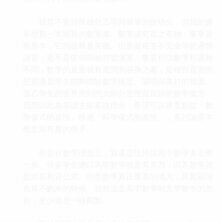
我並不覺得微積分乙等同簡單的微積分，但我的確
不想寫一本睏難的數學書。數學講究言之有物，事事皆
有所本，它的嚴格是美德。但是嚴格並不完全等於邏輯
語言，更不是硬梆梆的符號演算。隻要相信數學和邏輯
不同，數學的直覺就有寬闊的容身之處，這種對直覺的
把握纔是學生能夠體驗數學確定、閤理與美好的根源。
微乙學生的世界用到的大部分是性質良好的數學概念，
我想以此為基礎去探索微積分，希望可以將重點從「數
學傢式的喜悅」移迴「科學傢式的喜悅」，多討論基本
概念與有趣的例子。
但是在數學理念上，我還是堅持比高中數學多走瞭
一步。很多學生總以為學數學就是算東西，以為數學就
是計算和背公式。但是數學真正厲害的地方，其實顯現
在算不齣來的時候。我想這是高中數學和大學數學的差
別，至少這是一種觀點。