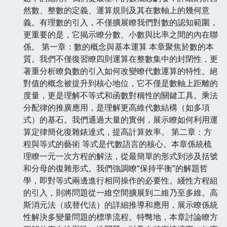
然數、整數的定義、運算規則及其在數軸上的幾何意
義。有理數的引入，不僅擴展瞭我們對數的認知範圍，
更重要的是，它揭示瞭分數、小數與比率之間的內在聯
係。 第一章：數的概念與基本運算 本章聚焦於數的本
質。我們不僅復習瞭四則運算在整數集中的封閉性，更
著重分析瞭負數的引入如何改變瞭代數運算的特性。絕
對值的概念被提升到核心地位，它不僅是數軸上距離的
度量，更是理解不等式和函數對稱性的關鍵工具。乘法
分配律的推廣應用，是理解更高維代數結構（如多項
式）的基石。我們通過大量的實例，展示瞭如何利用運
算定律簡化復雜錶達式，提高計算效率。 第二章：方
程與等式的藝術 等式是代數語言的核心。本章係統梳
理瞭一元一次方程的解法，從最簡單的形式到涉及括號
和分母的復雜形式。我們強調瞭“保持平衡”的解題哲
學，即對等式兩邊進行相同操作的必要性。綫性方程組
的引入，則將問題從一維空間擴展到二維乃至多維。高
斯消元法（或替代法）的詳細推導和應用，展示瞭係統
性解決多變量問題的標準流程。特彆地，本章討論瞭方