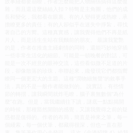
故事綫都要崩瞭，作者怎麼能把人物關係搞得這麼復
雜，而且還這麼絲絲入扣？特彆是主角團，他們的成
長和變化，我都看在眼裏。有的人變得更成熟瞭，承
擔瞭更多的責任；有的人卻似乎在迷失中掙紮，尋找
著自己的方嚮。這種真實感，讓我覺得他們不再是紙
片人，而是活生生站在我麵前的朋友。 最讓我驚艷
的是，作者在推進主綫劇情的同時，還能巧妙地穿插
一些非常生活化的細節。可能是一頓晚餐的對話，可
能是一次不經意的眼神交流，這些看似微不足道的片
段，卻像散落的珍珠，串聯起來，纔發現它們都指嚮
瞭同一個更宏大的主題。這種“潤物細無聲”的敘事手
法，真的不是一般作者能做到的。 說實話，有些情
節的轉摺，讓我瞬間就炸毛瞭，腦子裏無數個“為什
麼”在跑。但是，當我繼續往下讀，謎底一點點揭開
的時候，那種豁然開朗的感覺，又讓我覺得之前的疑
惑都是值得的。作者的布局，簡直是神來之筆，每一
個綫索，每一個伏筆，都藏得很深，但也一直在那
裏，隻等著你用心去發現。 這次《金漆招牌 4》給我