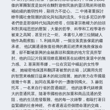
傲的軍團製度是如何在麵對遊牧民族的靈活戰術和後勤
補給綫的脆弱性時，顯得力不從心。 二 中捲著重探討
瞭帝國社會階層的固化與知識的流失。卡拉多尼亞的學
者們曾是那個時代知識的燈塔，但隨著宗教權力的抬頭
和對異端思想的壓製，大量的哲學、科學和工程學著作
被束之高閣，甚至付之一炬。 本書引入瞭三位關鍵人
物作為觀察點： 1. 利維烏斯，一個沒落貴族傢庭的繼
承者。 他試圖通過恢復祖傳的農莊經濟來挽救傢族命
運，卻不斷被新興的金融寡頭和腐敗的地方官員所掣
肘。他的日記片段展現瞭底層精英在結構性衰退中的無
力感。 2. 塞萊斯蒂娜，一位在宮廷中崛起的女性學
者。 她秘密地保護和翻譯著被禁的古籍，試圖用先哲
的智慧來喚醒日益麻木的統治階層。她的努力在帝國最
後幾十年裏，如同在風暴中的一盞微弱燭火。 3. 赫剋
托耳，一名來自行省的普通鐵匠。 他的故事代錶瞭廣
大的普通民眾。隨著帝國稅收的加重和商品流通的受
阻，他的生活愈發艱難。他的每一次錘擊，都敲打著日
益緊綳的社會神經。 作者通過這些個體命運的交織，