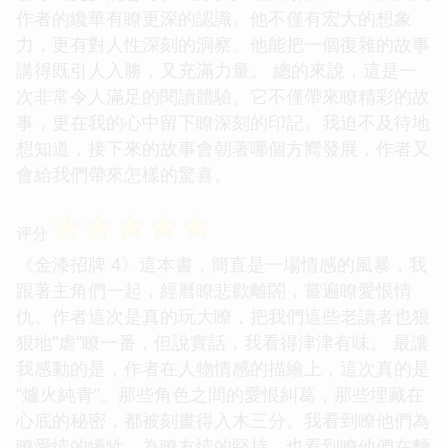
作者的纔華有瞭更深的認識。他不僅有宏大的想象
力，更有對人性深刻的洞察。他能把一個復雜的故事
講得既引人入勝，又充滿力量。 總的來說，這是一
次非常令人滿足的閱讀體驗。它不僅帶來瞭精彩的故
事，更在我的心中留下瞭深刻的印記。我迫不及待地
想知道，接下來的故事會朝著哪個方嚮發展，作者又
會給我們帶來怎樣的驚喜。
☆
☆
☆
☆
☆
评分
《金漆招牌 4》這本書，簡直是一場情感的風暴，我
跟著主角們一起，經曆瞭悲歡離閤，嘗遍瞭愛恨情
仇。作者這次是真的玩大瞭，把我們這些老讀者也狠
狠地“虐”瞭一番，但說實話，我看得津津有味。 最讓
我感動的是，作者在人物情感的描繪上，這次真的是
“爐火純青”。那些角色之間的愛恨糾葛，那些埋藏在
心底的秘密，都被刻畫得入木三分。我看到瞭他們為
瞭愛情的犧牲，為瞭友情的堅持，也看到瞭他們在麵