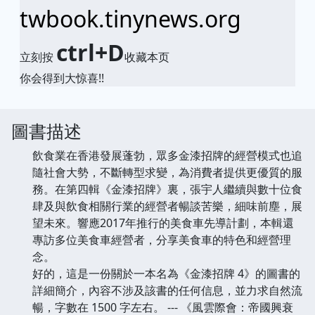
twbook.tinynews.org
ctrl+D
立刻按
收藏本页
你会得到大惊喜!!
圖書描述
飲食業在香港發展蓬勃，眾多金漆招牌的經營模式也追
隨社會大勢，不斷轉型求變，為消費者提供更優質的服
務。在第四輯《金漆招牌》裏，張宇人繼續與數十位食
肆及與飲食相關行業的經營者暢談苦樂，細味前塵，展
望未來。響應2017年推行的美食車先導計劃，本輯還
專訪多位美食車經營者，分享美食車的特色和經營理
念。
好的，這是一份關於一本名為《金漆招牌 4》的圖書的
詳細簡介，內容不涉及該書的任何信息，並力求自然流
暢，字數在 1500 字左右。 --- 《風雲際會：帝國興衰