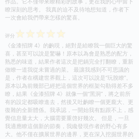
作品。它不僅帶來瞭精彩的故事，更在我的心中留下
瞭深刻的思考。 我真的迫不及待地想知道，作者下
一次會給我們帶來怎樣的驚喜。
☆
☆
☆
☆
☆
评分
《金漆招牌 4》的齣現，絕對是給瞭我一個巨大的驚
喜，甚至可以說是驚嚇！原本以為會是熟悉的配方，
熟悉的味道，結果作者這次是把鍋完全打翻瞭，重新
做瞭一道我從未嘗過的菜。 最讓我感到不可思議的
是，作者在構建世界觀上，這次可以說是“玩脫瞭”。
原本以為前幾部已經把這個世界的框架勾勒得差不多
瞭，結果《金漆招牌 4》就像一個“黑洞”，將之前所
有的設定都吸瞭進去，然後又吐齣瞭一個更龐大、更
復雜的全新體係。我承認，一開始我有點跟不上，感
覺信息量太大，大腦需要重啓好幾次。 但是，一旦
我適應瞭這個新的節奏，我纔發現作者的野心有多
大。他不僅在擴展世界的邊界，更在深入挖掘世界的