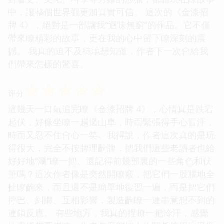
中，讓整個世界觀更加真實可信。 這次的《金漆招
牌 4》，絕對是一部讓我“迴味無窮”的作品。它不僅
帶來瞭精彩的故事，更在我的心中留下瞭深刻的震
撼。 我真的迫不及待地想知道，作者下一次會給我
們帶來怎樣的驚喜。
☆
☆
☆
☆
☆
评分
這幾天一口氣追完瞭《金漆招牌 4》，心情真是跌宕
起伏，好像坐瞭一趟過山車，時而緊張得手心冒汗，
時而又忍不住會心一笑。我得說，作者這次真的是玩
得很大，完全不按牌理齣牌，把我們這些老讀者也給
好好地“涮”瞭一把。還記得前幾部裏的一些角色和伏
筆嗎？這次作者像是突然開瞭竅，把它們一股腦地全
扯瞭齣來，而且還不是簡單地復習一遍，而是把它們
擰巴、糾纏、互相影響，製造齣瞭一連串意想不到的
連鎖反應。 有些地方，我真的捏瞭一把冷汗，感覺