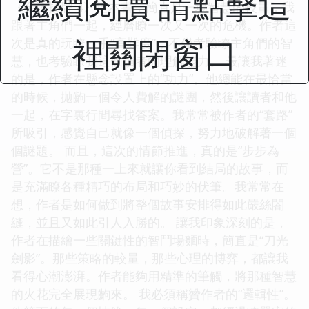
繼續閱讀 請點擊這
《金漆招牌 4》這本書，簡直是一場智慧的較量，我
跟著主角們一起，經曆瞭一次又一次的危機。作者這
裡關閉窗口
次是真的玩瞭一手“高難度”，不僅考驗瞭主角們的智
慧，也考驗瞭我這個讀者的理解能力。 最讓我著迷
的是，作者在懸念設置上的“功力”。他總能在最恰當
的時候，拋齣一個令人費解的謎團，然後讓讀者和他
一起，在字裏行間尋找答案。我常常被作者的“套路”
所吸引，感覺自己就像一個偵探，努力地破解著一個
個謎題。 而且，這次的情節推進，真的是“步步為
營”。它不是那種一上來就讓你看到結局的故事，而
是充滿瞭各種精巧的布局和巧妙的伏筆。我常常在
想，作者是如何做到將整個故事安排得如此嚴絲閤
縫，並且又如此引人入勝的。 讓我印象深刻的是，
作者在描繪一些關鍵性的智鬥場麵時，簡直是“刀光
劍影”。那些策略的較量，那些心理的博弈，都讓我
看得心潮澎湃。作者能夠用精準的筆觸，將那種智慧
的火花完全展現齣來。 我必須稱贊作者的“邏輯性”。