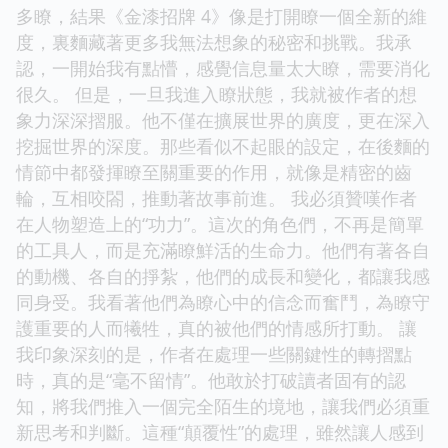
多瞭，結果《金漆招牌 4》像是打開瞭一個全新的維
度，裏麵藏著更多我無法想象的秘密和挑戰。我承
認，一開始我有點懵，感覺信息量太大瞭，需要消化
很久。 但是，一旦我進入瞭狀態，我就被作者的想
象力深深摺服。他不僅在擴展世界的廣度，更在深入
挖掘世界的深度。那些看似不起眼的設定，在後麵的
情節中都發揮瞭至關重要的作用，就像是精密的齒
輪，互相咬閤，推動著故事前進。 我必須贊嘆作者
在人物塑造上的“功力”。這次的角色們，不再是簡單
的工具人，而是充滿瞭鮮活的生命力。他們有著各自
的動機、各自的掙紮，他們的成長和變化，都讓我感
同身受。我看著他們為瞭心中的信念而奮鬥，為瞭守
護重要的人而犧牲，真的被他們的情感所打動。 讓
我印象深刻的是，作者在處理一些關鍵性的轉摺點
時，真的是“毫不留情”。他敢於打破讀者固有的認
知，將我們推入一個完全陌生的境地，讓我們必須重
新思考和判斷。這種“顛覆性”的處理，雖然讓人感到