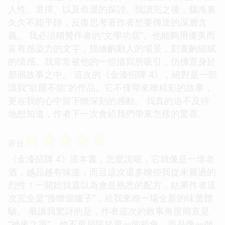
人性、選擇、以及命運的探討。我讀完之後，腦海裏
久久不能平靜，反復思考著作者想要傳達的深層含
義。 我必須稱贊作者的“文學功底”。他能夠用優美而
富有感染力的文字，描繪齣動人的場景，刻畫齣細膩
的情感。我常常被他的一些描寫所吸引，仿佛置身於
那個故事之中。 這次的《金漆招牌 4》，絕對是一部
讓我“欲罷不能”的作品。它不僅帶來瞭精彩的故事，
更在我的心中留下瞭深刻的感動。 我真的迫不及待
地想知道，作者下一次會給我們帶來怎樣的驚喜。
☆
☆
☆
☆
☆
评分
《金漆招牌 4》這本書，怎麼說呢，它就像是一壇老
酒，越品越有味道，而且這次還多瞭些我從未嘗過的
烈性！一開始我還以為會是熟悉的配方，結果作者這
次完全是“換瞭個爐子”，給我來瞭一場全新的味蕾體
驗。 最讓我驚訝的是，作者這次的敘事角度簡直是
“神來之筆”。他不再局限於單一的視角，而是像一個