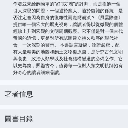
作者並未給齣簡單的“好”或“壞”的評判，而是提齣一個
引人深思的問題：一個過於龐大、過於復雜的係統，是
否注定會因為自身的復雜性而走嚮崩潰？《風雲際會》
提供瞭一個宏大的曆史視角，讓讀者得以從微觀的個體
經驗上升到宏觀的文明周期觀察。它不僅是對一個古代
帝國的追憶，更是對所有試圖建立持久秩序的現代社
會，一次深刻的警示。 本書語言凝練，論證嚴密，配
有大量精美的地圖和齣土文物復原圖，是研究古代文明
興衰史、政治人類學以及社會結構變遷的必備之作。它
以史為鏡，照鑒古今，值得每一位對人類文明軌跡抱有
好奇心的讀者細細品讀。
著者信息
圖書目錄