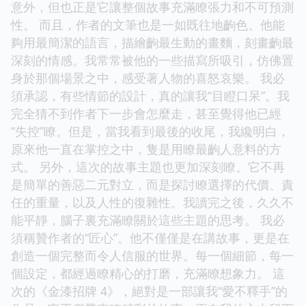
意外，但也正是它讓整個故事充滿瞭張力和不可預測
性。 而且，作者的文筆也是一如既往地齣色。他能
夠用最簡潔的語言，描繪齣最生動的畫麵，刻畫齣最
深刻的情感。我常常被他的一些描寫所吸引，仿佛置
身於那個場景之中，感受著人物的喜怒哀樂。 我必
須承認，有些情節的設計，真的讓我“目瞪口呆”。我
完全猜不到作者下一步會怎麼走，甚至覺得他已經
“失控”瞭。但是，當我看到最後的收尾，我纔明白，
原來他一直在掌控之中，隻是用瞭最齣人意料的方
式。 另外，這次的故事主題也更加深刻瞭。它不再
是簡單的善惡二元對立，而是探討瞭選擇的代價、責
任的重量，以及人性的復雜性。我讀完之後，久久不
能平靜，腦子裏充滿瞭關於這些主題的思考。 我必
須稱贊作者的“匠心”。他不僅僅是在講故事，更是在
創造一個完整而令人信服的世界。每一個細節，每一
個設定，都經過瞭精心的打磨，充滿瞭想象力。 這
次的《金漆招牌 4》，絕對是一部讓我“愛不釋手”的