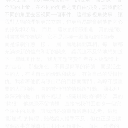
全知的上帝，在不同的角色之間自由切換，讓我們從
不同的角度去審視同一個事件。這種多視角敘事，讓
我對人物的理解更加立體，也更容易體會到他們內心
的掙紮和矛盾。 而且，這次的情節推進，真的是“教
科書級彆”的精彩。它不是那種一蹴而就的快節奏，
而是像剝洋蔥一樣，一層一層地揭開真相。每一層都
充滿瞭新的信息和新的懸念，讓我迫不及待地想知道
下一層藏著什麼。 我尤其想誇贊作者在人物塑造上
的“走心”。那些角色，不再是簡單的符號，而是活生
生的人，有著自己的優點和缺點，有著自己的愛恨情
仇。我看著他們為瞭自己的目標而奮鬥，為瞭守護重
要的人而犧牲，真的被他們的情感所打動。 讓我印
象深刻的是，作者在處理一些關鍵轉摺的時候，真的
“夠狠”。他絲毫不留情麵，直接把我們丟進瞭一個完
全陌生的境地，讓我們必須重新適應和思考。這種
“斷崖式”的轉摺，雖然讓人措手不及，但也正是它讓
整個故事充滿瞭張力和不可預測性。 而且，作者的