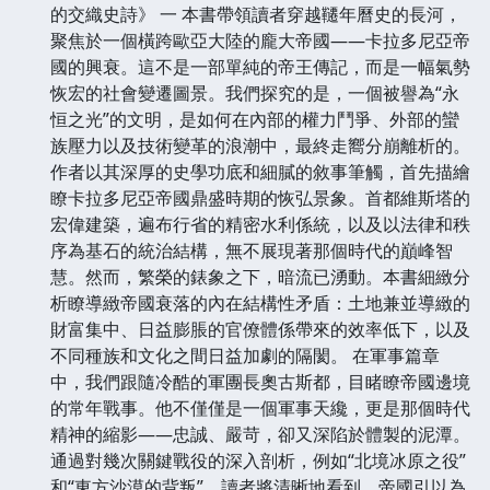
的交織史詩》 一 本書帶領讀者穿越韆年曆史的長河，
聚焦於一個橫跨歐亞大陸的龐大帝國——卡拉多尼亞帝
國的興衰。這不是一部單純的帝王傳記，而是一幅氣勢
恢宏的社會變遷圖景。我們探究的是，一個被譽為“永
恒之光”的文明，是如何在內部的權力鬥爭、外部的蠻
族壓力以及技術變革的浪潮中，最終走嚮分崩離析的。
作者以其深厚的史學功底和細膩的敘事筆觸，首先描繪
瞭卡拉多尼亞帝國鼎盛時期的恢弘景象。首都維斯塔的
宏偉建築，遍布行省的精密水利係統，以及以法律和秩
序為基石的統治結構，無不展現著那個時代的巔峰智
慧。然而，繁榮的錶象之下，暗流已湧動。本書細緻分
析瞭導緻帝國衰落的內在結構性矛盾：土地兼並導緻的
財富集中、日益膨脹的官僚體係帶來的效率低下，以及
不同種族和文化之間日益加劇的隔閡。 在軍事篇章
中，我們跟隨冷酷的軍團長奧古斯都，目睹瞭帝國邊境
的常年戰事。他不僅僅是一個軍事天纔，更是那個時代
精神的縮影——忠誠、嚴苛，卻又深陷於體製的泥潭。
通過對幾次關鍵戰役的深入剖析，例如“北境冰原之役”
和“東方沙漠的背叛”，讀者將清晰地看到，帝國引以為