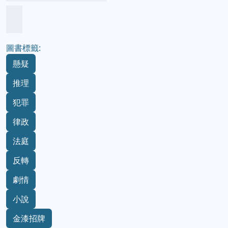
圖書標籤:
懸疑
推理
犯罪
律政
法庭
反轉
劇情
小說
金漆招牌