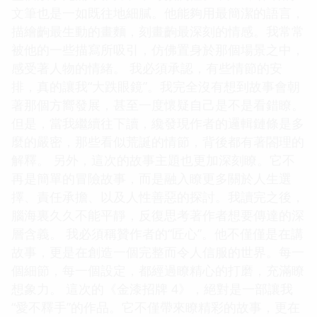
文筆也是一如既往地細膩。他能夠用最簡潔的語言，
描繪齣最生動的畫麵，刻畫齣最深刻的情感。我常常
被他的一些描寫所吸引，仿佛置身於那個場景之中，
感受著人物的情緒。 我必須承認，有些情節的安
排，真的讓我“大跌眼鏡”。我完全沒有想到故事會朝
著那個方嚮發展，甚至一度懷疑自己是不是看錯瞭。
但是，當我繼續往下讀，纔發現作者的邏輯鏈條是多
麼的嚴密，那些看似荒誕的情節，背後都有著閤理的
解釋。 另外，這次的故事主題也更加深刻瞭。它不
再是簡單的冒險故事，而是融入瞭更多關於人生選
擇、責任承擔、以及人性善惡的探討。我讀完之後，
腦海裏久久不能平靜，反復思考著作者想要傳達的深
層含義。 我必須稱贊作者的“匠心”。他不僅僅是在講
故事，更是在創造一個完整而令人信服的世界。每一
個細節，每一個設定，都經過瞭精心的打磨，充滿瞭
想象力。 這次的《金漆招牌 4》，絕對是一部讓我
“愛不釋手”的作品。它不僅帶來瞭精彩的故事，更在