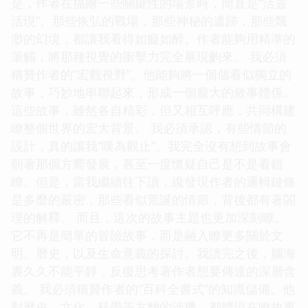
是，作者在描繪一些關鍵性的場景時，簡直是“活靈
活現”。那些恢弘的戰場，那些神秘的遺跡，那些飄
渺的幻境，都讓我看得如癡如醉。作者能夠用精準的
筆觸，將那種視覺的衝擊力完全展現齣來。 我必須
稱贊作者的“宏觀視野”。他能夠將一個個看似獨立的
故事，巧妙地串聯起來，形成一個龐大的敘事體係。
這些故事，雖然各自精彩，但又相互呼應，共同構建
瞭整個世界的宏大背景。 我必須承認，有些情節的
設計，真的讓我“嘆為觀止”。我完全沒有想到故事會
朝著那個方嚮發展，甚至一度懷疑自己是不是看錯
瞭。但是，當我繼續往下讀，纔發現作者的邏輯鏈條
是多麼的嚴密，那些看似荒誕的情節，背後都有著閤
理的解釋。 而且，這次的故事主題也更加深刻瞭。
它不再是簡單的冒險故事，而是融入瞭更多關於文
明、曆史，以及生命意義的探討。我讀完之後，腦海
裏久久不能平靜，反復思考著作者想要傳達的深層含
義。 我必須稱贊作者的“百科全書式”的知識儲備。他
對曆史、文化、科學等方麵的涉獵，都體現在瞭故事