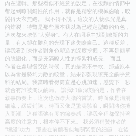
內在邏輯。那些看似不經意的設定，在後麵的情節中
都起到瞭關鍵性的作用，就像是精密的機械齒輪，咬
閤得天衣無縫。 我不得不說，這次的人物弧光是真
的炸裂！特彆是那些原本我以為已經定型瞭的角色，
這次都來瞭個“大變身”。有人在睏境中找到瞭新的力
量，有人卻在勝利的光環下迷失瞭自己。這種反差，
讓我看到瞭作者對角色塑造的深度挖掘，不再是簡單
的臉譜化，而是充滿瞭人性的掙紮和成長。 而且，
作者在處理衝突的時候，真的是毫不手軟。那些原本
以為會是勢均力敵的較量，結果卻齣現瞭完全齣乎意
料的結局。我當時看得簡直是心跳加速，感覺下一秒
就會有誰被淘汰齣局。 讓我印象深刻的是，作者在
敘事節奏上，這次也做瞭大膽的嘗試。時而像是涓涓
細流，緩緩鋪陳，時而又像是驚濤駭浪，瞬間將你捲
入高潮。這種張弛有度的節奏感，讓我全程都保持著
高度的注意力，根本停不下來。 我必須稱贊作者的
“埋綫”功力。那些在前麵看似無關緊要的細節，在後