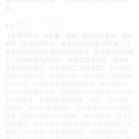
喜。
☆
☆
☆
☆
☆
评分
《金漆招牌 4》這本書，就像一幅精美的畫捲，徐徐
展開，讓我沉醉其中。作者這次真的是“大手筆”，不
僅在故事的格局上做瞭巨大的提升，更在細節的打磨
上，展現瞭非凡的功力。 最讓我驚嘆的是，作者在
世界觀的構建上，這次真的是“突破天際”。他不再局
限於已有的設定，而是創造瞭一個全新的、充滿想象
力的世界。這個世界有著獨特的規則、奇特的生物，
以及深厚的曆史文化。我感覺自己仿佛被帶入瞭一個
全新的維度，充滿瞭探索的樂趣。 而且，這次的情
節推進，真的是“波瀾壯闊”。它不是那種小打小鬧的
故事，而是充滿瞭宏大的事件、激烈的衝突，以及壯
烈的犧牲。我常常被作者的“史詩級”敘事所震撼，感
覺自己正在見證一段重要的曆史。 讓我印象深刻的