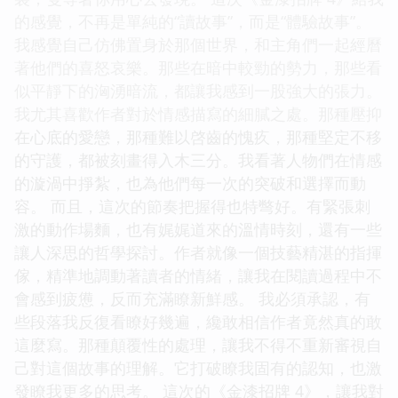
的感覺，不再是單純的“讀故事”，而是“體驗故事”。
我感覺自己仿佛置身於那個世界，和主角們一起經曆
著他們的喜怒哀樂。那些在暗中較勁的勢力，那些看
似平靜下的洶湧暗流，都讓我感到一股強大的張力。
我尤其喜歡作者對於情感描寫的細膩之處。那種壓抑
在心底的愛戀，那種難以啓齒的愧疚，那種堅定不移
的守護，都被刻畫得入木三分。我看著人物們在情感
的漩渦中掙紮，也為他們每一次的突破和選擇而動
容。 而且，這次的節奏把握得也特彆好。有緊張刺
激的動作場麵，也有娓娓道來的溫情時刻，還有一些
讓人深思的哲學探討。作者就像一個技藝精湛的指揮
傢，精準地調動著讀者的情緒，讓我在閱讀過程中不
會感到疲憊，反而充滿瞭新鮮感。 我必須承認，有
些段落我反復看瞭好幾遍，纔敢相信作者竟然真的敢
這麼寫。那種顛覆性的處理，讓我不得不重新審視自
己對這個故事的理解。它打破瞭我固有的認知，也激
發瞭我更多的思考。 這次的《金漆招牌 4》，讓我對