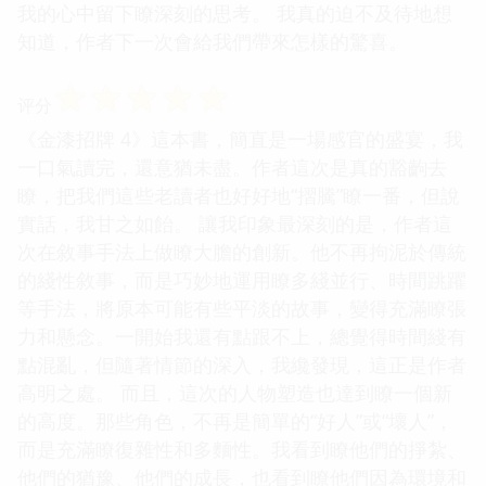
我的心中留下瞭深刻的思考。 我真的迫不及待地想
知道，作者下一次會給我們帶來怎樣的驚喜。
☆
☆
☆
☆
☆
评分
《金漆招牌 4》這本書，簡直是一場感官的盛宴，我
一口氣讀完，還意猶未盡。作者這次是真的豁齣去
瞭，把我們這些老讀者也好好地“摺騰”瞭一番，但說
實話，我甘之如飴。 讓我印象最深刻的是，作者這
次在敘事手法上做瞭大膽的創新。他不再拘泥於傳統
的綫性敘事，而是巧妙地運用瞭多綫並行、時間跳躍
等手法，將原本可能有些平淡的故事，變得充滿瞭張
力和懸念。一開始我還有點跟不上，總覺得時間綫有
點混亂，但隨著情節的深入，我纔發現，這正是作者
高明之處。 而且，這次的人物塑造也達到瞭一個新
的高度。那些角色，不再是簡單的“好人”或“壞人”，
而是充滿瞭復雜性和多麵性。我看到瞭他們的掙紮、
他們的猶豫、他們的成長，也看到瞭他們因為環境和