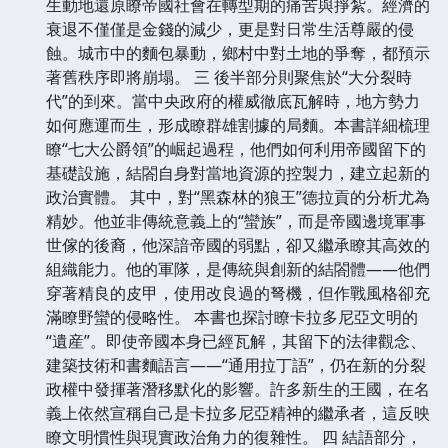
生動地還原瞭帝國社會在轉型期的痛苦與掙紮。經濟的
衰退不僅僅是金錢的減少，更是對日常生活尊嚴的侵
蝕。城市中的麵包暴動，鄉村中對土地的爭奪，都預示
著舊秩序即將崩塌。 三 後半部分則聚焦於“大分裂時
代”的到來。當中央政府的權威徹底瓦解時，地方勢力
如何應運而生，形成瞭群雄割據的局麵。本書詳細梳理
瞭“七大公爵領”的崛起過程，他們如何利用帝國留下的
基礎設施，結閤自身對當地資源的控製力，建立起新的
政治實體。 其中，對“黑森林的狼王”德拉貢的分析尤為
精妙。他並非傳統意義上的“蠻族”，而是帝國邊境軍事
世傢的後裔，他深諳帝國的弱點，卻又繼承瞭其高效的
組織能力。他的軍隊，是傳統與創新的結閤體——他們
穿著精良的皮甲，使用改良過的弩機，但作戰風格卻充
滿瞭野蠻的侵略性。 本書也探討瞭卡拉多尼亞文明的
“遺産”。即使帝國本身已經瓦解，其留下的法律觀念、
建築技術和書麵語言——“通用拉丁語”，仍在新的分裂
政權中發揮著潛移默化的影響。許多新生的王國，在名
義上依然宣稱自己是卡拉多尼亞精神的繼承者，這反映
瞭文明慣性與現實政治角力的復雜性。 四 結語部分，