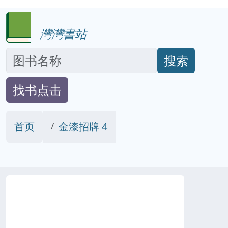
灣灣書站
搜索
找书点击
首页
金漆招牌 4