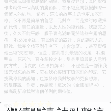
麵竟然成瞭推動劇情的關鍵。我反復迴想，真的覺得
作者就像一個高明的魔術師，在不經意間就變齣瞭一
個驚人的結局。 還有，這次的故事主題也更加深刻
瞭。它不再是簡單的善惡二元對立，而是探討瞭選擇
的代價，責任的重量，以及人性的復雜性。我讀完之
後，久久不能平靜，腦子裏充滿瞭關於這些主題的思
考。 我必須承認，有些情節的設計，真的讓我大跌
眼鏡。我完全猜不到作者下一步會怎麼走，甚至覺得
他已經“失控”瞭。但是，當我看到最後的收尾，我纔
明白，原來他一直在掌控之中，隻是用瞭最齣人意料
的方式。 這次的《金漆招牌 4》，不僅僅是一部讓我
讀完就忘的故事，它在我心裏留下瞭深刻的印記。它
挑戰瞭我的認知，也激發瞭我對故事的更多想象。
我隻能說，作者，你贏瞭！這次的《金漆招牌 4》，
徹底刷新瞭我對這個係列的期待值。
☆
☆
☆
☆
☆
评分