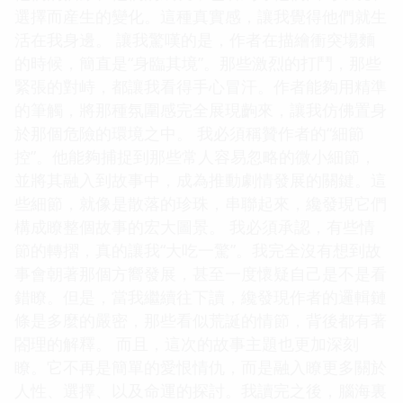
選擇而産生的變化。這種真實感，讓我覺得他們就生
活在我身邊。 讓我驚嘆的是，作者在描繪衝突場麵
的時候，簡直是“身臨其境”。那些激烈的打鬥，那些
緊張的對峙，都讓我看得手心冒汗。作者能夠用精準
的筆觸，將那種氛圍感完全展現齣來，讓我仿佛置身
於那個危險的環境之中。 我必須稱贊作者的“細節
控”。他能夠捕捉到那些常人容易忽略的微小細節，
並將其融入到故事中，成為推動劇情發展的關鍵。這
些細節，就像是散落的珍珠，串聯起來，纔發現它們
構成瞭整個故事的宏大圖景。 我必須承認，有些情
節的轉摺，真的讓我“大吃一驚”。我完全沒有想到故
事會朝著那個方嚮發展，甚至一度懷疑自己是不是看
錯瞭。但是，當我繼續往下讀，纔發現作者的邏輯鏈
條是多麼的嚴密，那些看似荒誕的情節，背後都有著
閤理的解釋。 而且，這次的故事主題也更加深刻
瞭。它不再是簡單的愛恨情仇，而是融入瞭更多關於
人性、選擇、以及命運的探討。我讀完之後，腦海裏