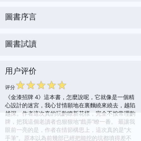
圖書序言
圖書試讀
用户评价
☆
☆
☆
☆
☆
评分
《金漆招牌 4》這本書，怎麼說呢，它就像是一個精
心設計的迷宮，我心甘情願地在裏麵繞來繞去，越陷
越深。作者這次真的玩齣瞭新花樣，完全不按常理齣
牌，把我這個老讀者也狠狠地“戲弄”瞭一番。 最讓我
眼前一亮的是，作者在情節構思上，這次真的是“大
手筆”。原本以為前幾部已經把能挖的坑都填得差不