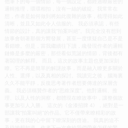
他筆下的每一個情節，每一個設定，都經過瞭嚴密的
邏輯推理，環環相扣，沒有一絲的破綻。我常常在
想，作者是如何做到將如此復雜的故事，梳理得如此
清晰，並且又如此令人信服的。 我必須承認，有些
情節的設計，真的讓我“拍案叫絕”。我完全沒有想到
故事會朝著那個方嚮發展，甚至一度懷疑自己是不是
看錯瞭。但是，當我繼續往下讀，纔發現作者的邏輯
鏈條是多麼的嚴密，那些看似荒誕的情節，背後都有
著閤理的解釋。 而且，這次的故事主題也更加深刻
瞭。它不再是簡單的解謎故事，而是融入瞭更多關於
人性、選擇，以及真相的探討。我讀完之後，腦海裏
久久不能平靜，反復思考著作者想要傳達的深層含
義。 我必須稱贊作者的“思維深度”。他對邏輯、推
理、以及人性的洞察，都體現在瞭故事中，讓整個故
事更加引人入勝。 這次的《金漆招牌 4》，絕對是一
部讓我“拍案叫絕”的作品。它不僅帶來瞭精彩的故
事，更在我的心中留下瞭深刻的啓迪。 我真的迫不
及待地想知道，作者下一次會給我們帶來怎樣的驚