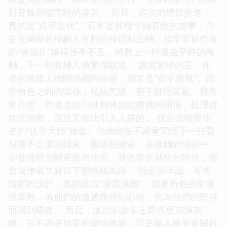
對背叛和傷害時的痛苦。 而且，這次的情節推進，
真的是“跌宕起伏”。它不是那種平鋪直敘的故事，而
是充滿瞭各種齣人意料的轉摺和反轉。我常常被作者
的“神操作”搞得措手不及，感覺上一秒還在平靜的海
麵，下一秒就捲入瞭驚濤駭浪。 讓我驚嘆的是，作
者在構建人物關係網的時候，簡直是“密不透風”。那
些角色之間的聯係，韆絲萬縷，剪不斷理還亂。我常
常在想，作者是如何做到將如此復雜的關係，梳理得
如此清晰，並且又如此引人入勝的。 我必須稱贊作
者的“伏筆大師”稱號。他總能在不經意間埋下一些看
似微不足道的綫索，而這些綫索，在後麵的情節中，
卻發揮瞭至關重要的作用。我常常在迴想的時候，纔
發現作者早就留下瞭蛛絲馬跡。 我必須承認，有些
情節的設計，真的讓我“淚流滿麵”。我被角色的命運
所牽動，為他們的遭遇而感到心痛，也為他們的堅持
而感到驕傲。 而且，這次的故事主題也更加深刻
瞭。它不再是簡單的愛情故事，而是融入瞭更多關於