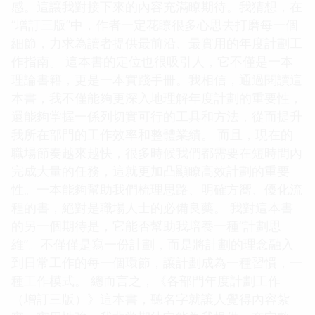
感。這讓我對接下來的內容充滿瞭期待。我猜想，在
“增訂三版”中，作者一定花瞭很多心思去打磨每一個
細節，力求為讀者提供最前沿、最實用的年度計劃工
作指南。 這本書的定位也很吸引人，它不僅是一本
理論書籍，更是一本實踐手冊。我相信，通過閱讀這
本書，我不僅能夠更深入地理解年度計劃的重要性，
還能夠掌握一係列切實可行的工具和方法，從而提升
我所在部門的工作效率和整體業績。 而且，現在的
職場節奏越來越快，很多時候我們都需要在短時間內
完成大量的任務，這就更加凸顯瞭高效計劃的重要
性。一本能夠幫助我們梳理思路、明確方嚮、優化流
程的書，絕對是職場人士的必備良藥。 我對這本書
的另一個期待是，它能否幫助我培養一種“計劃思
維”。不僅僅是寫一份計劃，而是將計劃的理念融入
到日常工作的每一個環節，讓計劃成為一種習慣，一
種工作模式。 總而言之，《各部門年度計劃工作
（增訂三版）》這本書，聽名字就讓人覺得內容紮