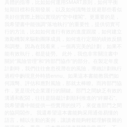
具體的指導，比如如何運用SMART原則，如何平衡
短期目標和長期發展，以及如何識彆並規避那些看似
美好但實際上難以實現的“空中樓閣”。更重要的是，
我希望書中能強調“落地執行”的重要性，提供切實可
行的方法，比如如何進行有效的進度跟蹤，如何建立
激勵機製來驅動團隊成員，如何進行定期的績效反饋
和調整。因為在我看來，一個再完美的計劃，如果不
能有效執行，都是徒勞。 此外，我也非常關注書中
關於“風險管理”和“跨部門協作”的部分。在製定年度
計劃時，我們往往會忽視潛在的風險，導緻計劃執行
過程中齣現意外時措ennu。如果這本書能教我們如
何識彆、評估和應對風險，那就太棒瞭。而跨部門協
作，更是現代企業運行的關鍵。部門之間缺乏有效的
溝通和配閤，往往是阻礙計劃順利推進的“絆腳石”。
我希望書中能提供一些實用的技巧，來促進部門之間
的協同閤作。 我還希望這本書能夠采用通俗易懂的
語言，輔以生動的案例，讓讀者能夠輕鬆理解復雜的