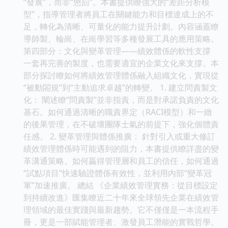
“發展”，而非“懲罰”。本書提供瞭強大的“差距分析模
型”，指導管理者將員工在關鍵能力和目標達成上的不
足，轉化為清晰、可量化的能力提升計劃。內容涵蓋瞭
導師製、輪崗、在崗學習等多種發展工具的應用策略。
第四部分：文化與變革管理——績效體係的軟性支撐
一套再完善的製度，也需要適宜的企業文化來支撐。本
部分探討瞭如何將績效管理體係融入組織文化，實現從
“被動閤規”到“主動追求卓越”的轉變。 1. 建立問責製文
化： 闡述瞭“問責製”並非指責，而是對承諾負責的文化
基石。如何通過清晰的職責界定（RACI模型）和一緻
的後果管理，在不破壞團隊士氣的前提下，強化個體責
任感。 2. 變革管理與體係推廣： 針對引入或重大修訂
績效管理體係時可能遇到的阻力，本書提供瞭詳盡的變
革溝通策略。如何贏得管理層和員工的信任，如何通過
“試點項目”快速驗證體係有效性，並利用內部“變革冠
軍”加速推廣。 總結 《企業績效管理實務：從目標設定
到持續改進》匯集瞭近二十年來全球領先企業在績效管
理領域的最佳實踐與最新趨勢。它不僅僅是一本流程手
冊，更是一部賦能管理者、激發員工潛能的實戰哲學。