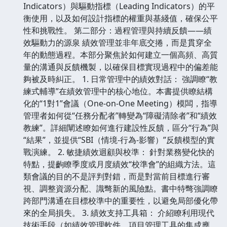
Indicators）與驅動指標（Leading Indicators）的平
衡使用，以及如何設計指標的權重與基綫值，確保公平
性和挑戰性。 第二部分：過程管理與持續反饋——績
效驅動力的源泉 績效管理並非年底交捲，而是貫穿全
年的動態過程。本部分聚焦於如何建立一個高頻、高質
量的溝通與反饋機製，以確保目標實現過程中的偏差能
夠被及時糾正。 1. 日常管理中的績效對話： 強調瞭“教
練式輔導”在績效管理中的核心地位。本書提供瞭結構
化的“1對1”會議（One-on-One Meeting）模闆，指導
管理者如何從“任務分配者”轉變為“障礙清除者”和“績效
教練”。詳細闡述瞭如何進行建設性反饋，區分“行為”與
“結果”，並提供“SBI（情境-行為-影響）”反饋模型的實
戰演練。 2. 敏捷績效迴顧與校準： 針對業務變化快的
特點，提齣瞭季度或月度績效“校準會”的組織方法。這
類會議的目的不是評判對錯，而是對當前目標進行審
視、調整資源分配、識彆新的風險點。書中特彆強調瞭
跨部門溝通在目標校準中的重要性，以避免局部優化帶
來的全局損失。 3. 績效支持工具箱： 介紹瞭利用現代
技術手段（如績效管理軟件、項目管理工具的集成應