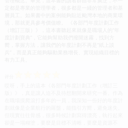
管理概念。畢竟，這本書的讀者群體非常廣泛，不一
定都是專業的管理學者，很多都是一綫的管理者和基
層員工。如果書中的案例能夠貼近颱灣本地的商業環
境，那就更具參考價值瞭。 《各部門年度計劃工作
（增訂三版）》，這本書聽起來就像是職場人的“年
度計劃寶典”，它能夠幫助我們撥開迷霧，找到方
嚮，掌握方法，讓我們的年度計劃不再是“紙上談
兵”，而是真正能夠驅動業務增長、實現組織目標的
有力工具。
☆
☆
☆
☆
☆
评分
哎呀，手上的這本《各部門年度計劃工作（增訂三
版）》，真是讓人迫不及待想翻開來研究一番。作為
在職場摸爬滾打多年的一員，我深知一份好的年度計
劃就像是企業航行的羅盤，能指引方嚮，避免迷失。
但現實往往骨感，很多時候計劃寫得漂亮，執行起來
卻是一塌糊塗，要麼是目標不清晰，要麼是資源不