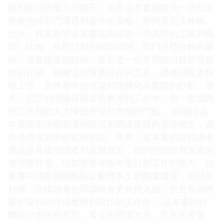
順利執行的最大絆腳石。如果這本書能提供一些行之
有效的跨部門溝通和協作的策略，那簡直是太棒瞭。
此外，我還希望這本書能夠提供一些具體的工具和模
闆。比如，年度計劃的框架模闆，部門目標分解的圖
錶，進度跟蹤的錶格，甚至是一些常用的項目管理軟
件的介紹。有瞭這些實實在在的工具，讀者就能更快
地上手，並將書中的理論知識轉化為實際的行動。畢
竟，空泛的理論很難直接應用到工作中，而一套成熟
的工具則能大大降低學習和實踐的門檻。 我期待這
本書能用清晰易懂的語言來闡述復雜的管理概念，避
免使用過於學術化的術語。畢竟，這本書的目標讀者
應該是各級管理者和基層員工，他們可能沒有深厚的
管理學背景，但都需要掌握年度計劃工作的能力。如
果書中的案例能夠貼近颱灣本土的商業環境，那就更
好瞭，這樣讀者在閱讀時會更有代入感，也更容易將
書中提到的方法應用到自己的工作中。 這本書的封
麵設計也很有意思，看上去簡潔大方，又不失專業