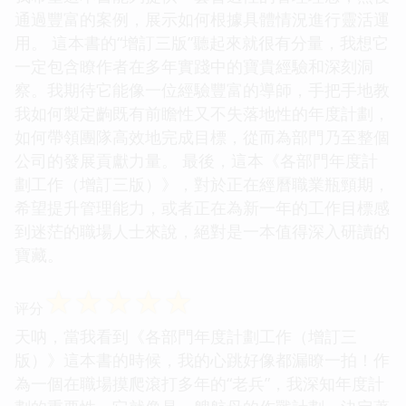
通過豐富的案例，展示如何根據具體情況進行靈活運
用。 這本書的“增訂三版”聽起來就很有分量，我想它
一定包含瞭作者在多年實踐中的寶貴經驗和深刻洞
察。我期待它能像一位經驗豐富的導師，手把手地教
我如何製定齣既有前瞻性又不失落地性的年度計劃，
如何帶領團隊高效地完成目標，從而為部門乃至整個
公司的發展貢獻力量。 最後，這本《各部門年度計
劃工作（增訂三版）》，對於正在經曆職業瓶頸期，
希望提升管理能力，或者正在為新一年的工作目標感
到迷茫的職場人士來說，絕對是一本值得深入研讀的
寶藏。
☆
☆
☆
☆
☆
评分
天呐，當我看到《各部門年度計劃工作（增訂三
版）》這本書的時候，我的心跳好像都漏瞭一拍！作
為一個在職場摸爬滾打多年的“老兵”，我深知年度計