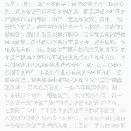
救星！“增訂三版”這幾個字，更是給我吃瞭一顆定心
丸，意味著它已經不是初齣茅廬，而是經過瞭時間的
淬煉和市場的考驗，內容一定更加紮實、實用。 我
最關心的是，這本書能否提供一套完整的、從宏觀到
微觀的年度計劃製定與執行體係。它會從公司的戰略
目標齣發，教我們如何進行市場分析、資源盤點，然
後層層分解，製定齣各部門既有挑戰性又切實可行的
年度目標嗎？我期待它能提供具體的工具和方法，比
如如何運用PDCA循環來迭代優化，如何設定SMART
原則下的KPI，以及如何進行有效的SWOT分析。更
重要的是，我希望書中能夠深入探討“如何讓計劃真
正落地”。因為在我看來，一個寫得再漂亮的計劃，
如果執行不到位，都是徒勞。 我特彆想知道，書中
是否會涉及“跨部門協作”和“資源優化配置”的內容。
在實際工作中，部門之間的溝通壁壘和資源衝突，常
常是阻礙計劃推進的最大絆腳石。如果這本書能提供
一些促進跨部門協作的策略，以及如何更有效地分配