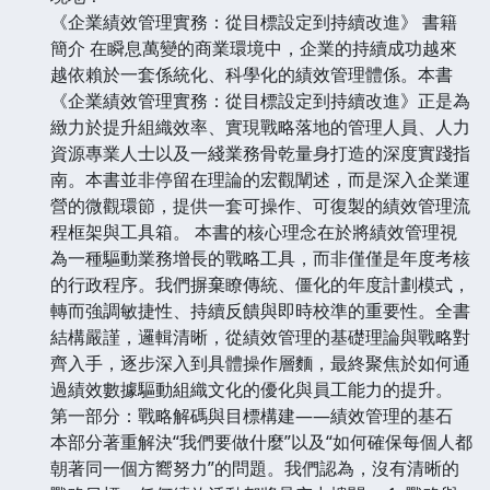
《企業績效管理實務：從目標設定到持續改進》 書籍
簡介 在瞬息萬變的商業環境中，企業的持續成功越來
越依賴於一套係統化、科學化的績效管理體係。本書
《企業績效管理實務：從目標設定到持續改進》正是為
緻力於提升組織效率、實現戰略落地的管理人員、人力
資源專業人士以及一綫業務骨乾量身打造的深度實踐指
南。本書並非停留在理論的宏觀闡述，而是深入企業運
營的微觀環節，提供一套可操作、可復製的績效管理流
程框架與工具箱。 本書的核心理念在於將績效管理視
為一種驅動業務增長的戰略工具，而非僅僅是年度考核
的行政程序。我們摒棄瞭傳統、僵化的年度計劃模式，
轉而強調敏捷性、持續反饋與即時校準的重要性。全書
結構嚴謹，邏輯清晰，從績效管理的基礎理論與戰略對
齊入手，逐步深入到具體操作層麵，最終聚焦於如何通
過績效數據驅動組織文化的優化與員工能力的提升。
第一部分：戰略解碼與目標構建——績效管理的基石
本部分著重解決“我們要做什麼”以及“如何確保每個人都
朝著同一個方嚮努力”的問題。我們認為，沒有清晰的