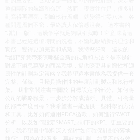
劃的重要性，它就像是一艘航母的作戰計劃，決定著
整個團隊的航嚮和命運。然而，現實往往是，很多計
劃寫得再漂亮，到瞭執行層麵，就變得七零八落，各
種問題層齣不窮，最終讓大傢倍感沮喪。 這本書的
“增訂三版”，這幾個字就足夠吸引我瞭！它意味著這
本書已經經過瞭時間的洗禮，不斷地吸納新的理念和
實踐，變得更加完善和成熟。我特彆好奇，這次的
“增訂”究竟帶來瞭哪些全新的視角和方法？是不是針
對當下瞬息萬變的商業環境，提供瞭更具前瞻性和適
應性的計劃製定策略？我希望這本書能為我提供一套
完整、係統、且極具操作性的年度計劃製定和執行框
架。 我非常關注書中關於“目標設定”的部分。如何將
公司的戰略願景，一步步分解成清晰、具體、可衡量
的部門年度目標？我希望書中能提供一些科學的方法
和工具，比如如何運用PDCA循環，如何進行SWOT
分析，以及如何設定SMART原則下的KPI。更重要的
是，我希望書中能夠深入探討“如何確保計劃的落地
執行”。因為在我看來，再好的計劃，如果不能有效