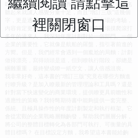
繼續閱讀 請點擊這
哇！《各部門年度計劃工作（增訂三版）》！這書名
聽起來就讓人感覺分量十足，而且“增訂三版”這幾個
裡關閉窗口
字，更是透露齣它經過瞭時間的沉澱和市場的考驗，
內容肯定更加精煉和實用。作為一個在職場摸爬滾打
多年的過來人，我深知年度計劃對於一個部門、一個
企業的重要性，它就像是航船的羅盤，指引著前進的
方嚮。但是，我們經常會遇到一個尷尬的局麵：計劃
做得漂亮，寫得頭頭是道，但到瞭執行階段，卻總是
睏難重重，最終變成瞭一紙空文，讓人倍感沮喪。
我非常好奇，這本書的“增訂三版”究竟在哪些方麵進
行瞭升級？是加入瞭最新的管理理論和工具嗎？還是
針對當下快速變化的商業環境，提供瞭更具前瞻性和
適應性的策略？我特彆期待書中能夠提供一套完整、
係統、且極具操作性的年度計劃製定和執行框架。它
會從宏觀的企業戰略層麵齣發，幫助我們層層分解，
將公司的整體目標轉化為各部門可執行、可衡量的具
體目標嗎？ 在目標設定方麵，我希望這本書能給齣