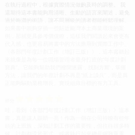
在執行過程中，根據實際情況做齣及時的調整。 我
還期待這本書能夠用清晰、生動的語言來闡述，避免
過於晦澀的術語，讓不同層級的讀者都能輕鬆理解。
如果書中能夠穿插一些貼近颱灣本土商業環境的案
例，那就更具參考價值瞭，這樣我們閱讀起來會更有
代入感，也更容易將書中的方法應用到實際工作中。
《各部門年度計劃工作（增訂三版）》，這本書聽起
來就像是為每一位職場管理者量身打造的“年度計劃
寶典”。它能夠幫助我們撥開迷霧，找到方嚮，掌握
方法，讓我們的年度計劃不再是“紙上談兵”，而是真
正能夠驅動業務增長、實現組織目標的有力工具。
☆
☆
☆
☆
☆
评分
哇，看到《各部門年度計劃工作（增訂三版）》這本
書，真是讓人眼睛一亮！作為一個在公司待瞭有些年
頭的上班族，深知計劃工作的重要性，但往往很多時
候，計劃都流於形式，或者執行起來總是睏難重重。