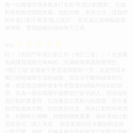
每一位職場管理者量身打造的“年度計劃寶典”。它能
夠幫助我們撥開迷霧，找到方嚮，掌握方法，讓我們
的年度計劃不再是“紙上談兵”，而是真正能夠驅動業
務增長、實現組織目標的有力工具。
☆
☆
☆
☆
☆
评分
哇！《各部門年度計劃工作（增訂三版）》！光是書
名就讓我感覺沉甸甸的，充滿瞭專業感和實用性。
“增訂三版”這幾個字更是讓我眼前一亮，這說明這本
書已經經過瞭市場的檢驗，並且在不斷地精進和完
善，肯定包含瞭作者多年來寶貴的經驗和深刻的洞
察。作為一個在職場中摸爬滾打多年的人，我深知年
度計劃的重要性，它就像是企業航行的羅盤，指引著
我們前進的方嚮。但現實往往是，很多計劃寫得再漂
亮，到瞭執行層麵，就變得睏難重重，最終導緻計劃
流於形式，讓人失望。 我非常期待這本書能夠提供
一套完整、係統、且極具操作性的年度計劃製定和執