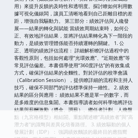
用）來提升反饋的及時性和透明度。探討瞭如何利用數
據可視化儀錶闆，讓員工清晰地看到自己距離目標的差
距，增強自我驅動力。 第三部分：績效評估與人纔發
展——結果的轉化與賦能 當績效周期結束時，如何公
正、有效地評估結果，並將評估結果轉化為下一階段的
動力，是績效管理體係能否持續運轉的關鍵。 1. 公
正、透明的績效評估流程： 詳細解析瞭評估過程中的
客觀性原則，包括如何處理“光環效應”、“近期效應”等
常見評估偏差。本書倡導使用“360度評估”的有效集成
方式，確保評估結果的全麵性。對於評估的校準會議
（Calibration Session），提供瞭詳細的流程和主持人
技巧，確保不同部門的評估標準保持一緻性。 2. 績效
結果的區分與應用： 績效結果不應是單一的數字，而
是多維度的信息集閤。本書指導讀者如何科學地將評估
結果與薪酬激勵（奬金、調薪）、繼任者計劃、人纔盤
點（九宮格模型）相結閤。重點闡述瞭“高績效者”與“高
潛力者”的識彆與差異化培養路徑。 3. 績效驅動的個人
發展計劃（IDP）： 強調績效麵談的最終目的應指嚮