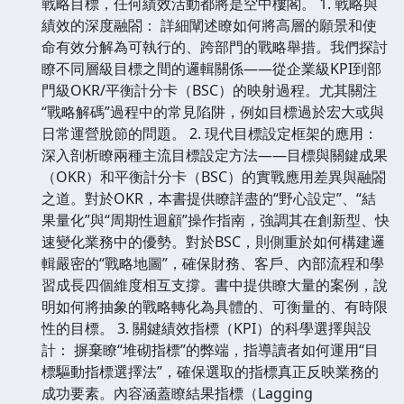
戰略目標，任何績效活動都將是空中樓閣。 1. 戰略與
績效的深度融閤： 詳細闡述瞭如何將高層的願景和使
命有效分解為可執行的、跨部門的戰略舉措。我們探討
瞭不同層級目標之間的邏輯關係——從企業級KPI到部
門級OKR/平衡計分卡（BSC）的映射過程。尤其關注
“戰略解碼”過程中的常見陷阱，例如目標過於宏大或與
日常運營脫節的問題。 2. 現代目標設定框架的應用：
深入剖析瞭兩種主流目標設定方法——目標與關鍵成果
（OKR）和平衡計分卡（BSC）的實戰應用差異與融閤
之道。對於OKR，本書提供瞭詳盡的“野心設定”、“結
果量化”與“周期性迴顧”操作指南，強調其在創新型、快
速變化業務中的優勢。對於BSC，則側重於如何構建邏
輯嚴密的“戰略地圖”，確保財務、客戶、內部流程和學
習成長四個維度相互支撐。書中提供瞭大量的案例，說
明如何將抽象的戰略轉化為具體的、可衡量的、有時限
性的目標。 3. 關鍵績效指標（KPI）的科學選擇與設
計： 摒棄瞭“堆砌指標”的弊端，指導讀者如何運用“目
標驅動指標選擇法”，確保選取的指標真正反映業務的
成功要素。內容涵蓋瞭結果指標（Lagging