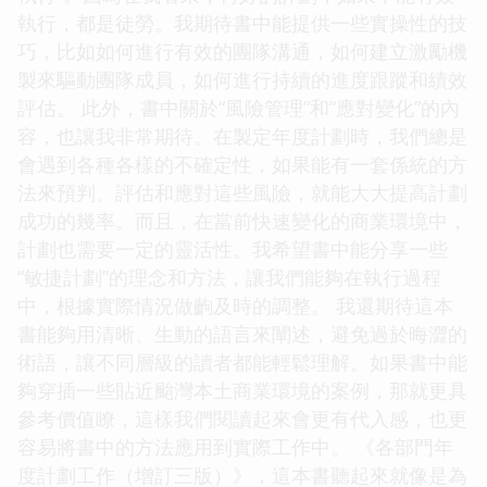
執行，都是徒勞。我期待書中能提供一些實操性的技
巧，比如如何進行有效的團隊溝通，如何建立激勵機
製來驅動團隊成員，如何進行持續的進度跟蹤和績效
評估。 此外，書中關於“風險管理”和“應對變化”的內
容，也讓我非常期待。在製定年度計劃時，我們總是
會遇到各種各樣的不確定性，如果能有一套係統的方
法來預判、評估和應對這些風險，就能大大提高計劃
成功的幾率。而且，在當前快速變化的商業環境中，
計劃也需要一定的靈活性。我希望書中能分享一些
“敏捷計劃”的理念和方法，讓我們能夠在執行過程
中，根據實際情況做齣及時的調整。 我還期待這本
書能夠用清晰、生動的語言來闡述，避免過於晦澀的
術語，讓不同層級的讀者都能輕鬆理解。如果書中能
夠穿插一些貼近颱灣本土商業環境的案例，那就更具
參考價值瞭，這樣我們閱讀起來會更有代入感，也更
容易將書中的方法應用到實際工作中。 《各部門年
度計劃工作（增訂三版）》，這本書聽起來就像是為