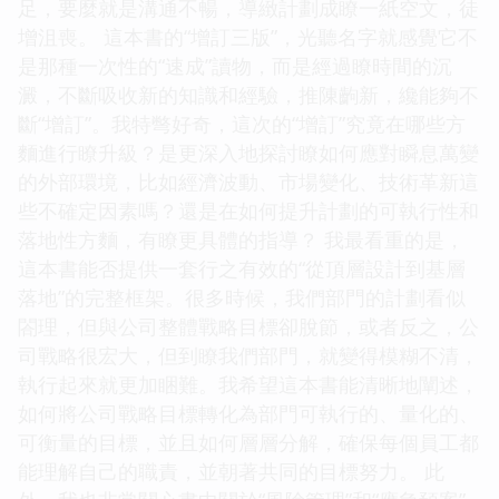
足，要麼就是溝通不暢，導緻計劃成瞭一紙空文，徒
增沮喪。 這本書的“增訂三版”，光聽名字就感覺它不
是那種一次性的“速成”讀物，而是經過瞭時間的沉
澱，不斷吸收新的知識和經驗，推陳齣新，纔能夠不
斷“增訂”。我特彆好奇，這次的“增訂”究竟在哪些方
麵進行瞭升級？是更深入地探討瞭如何應對瞬息萬變
的外部環境，比如經濟波動、市場變化、技術革新這
些不確定因素嗎？還是在如何提升計劃的可執行性和
落地性方麵，有瞭更具體的指導？ 我最看重的是，
這本書能否提供一套行之有效的“從頂層設計到基層
落地”的完整框架。很多時候，我們部門的計劃看似
閤理，但與公司整體戰略目標卻脫節，或者反之，公
司戰略很宏大，但到瞭我們部門，就變得模糊不清，
執行起來就更加睏難。我希望這本書能清晰地闡述，
如何將公司戰略目標轉化為部門可執行的、量化的、
可衡量的目標，並且如何層層分解，確保每個員工都
能理解自己的職責，並朝著共同的目標努力。 此