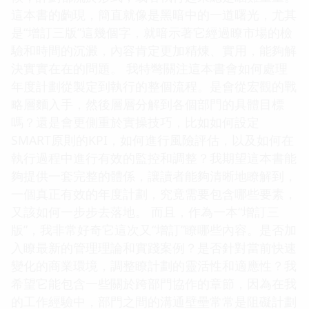
這本書的齣現，簡直就像是黑暗中的一道曙光，尤其
是“增訂三版”這幾個字，就暗示著它經過瞭市場的檢
驗和時間的沉澱，內容肯定更加精煉、實用，能夠解
決實實在在的問題。 我特彆關注這本書會如何處理
年度計劃從製定到執行的整個流程。是會從宏觀的戰
略層麵入手，然後層層分解到各個部門的具體目標
嗎？還是會更側重於實操技巧，比如如何設定
SMART原則的KPI，如何進行風險評估，以及如何在
執行過程中進行有效的監控和調整？我期望這本書能
夠提供一套完整的體係，讓讀者能夠清晰地瞭解到，
一個真正有效的年度計劃，究竟需要包含哪些要素，
又該如何一步步去落地。 而且，作為一本“增訂三
版”，我非常好奇它這次又“增訂”瞭哪些內容。是否加
入瞭最新的管理理論和實踐案例？是否針對當前快速
變化的商業環境，調整瞭計劃的靈活性和適應性？我
希望它能包含一些關於跨部門協作的章節，因為在我
的工作經驗中，部門之間的溝通壁壘常常是阻礙計劃