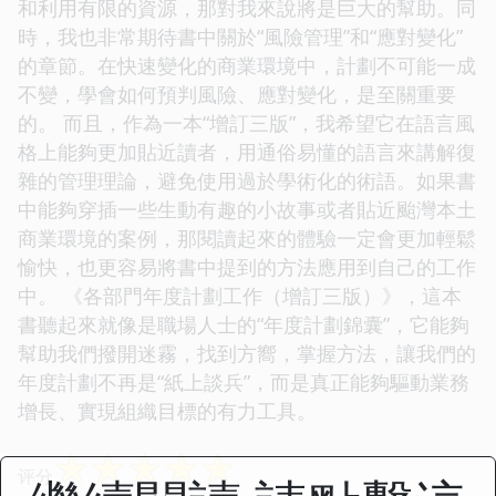
和利用有限的資源，那對我來說將是巨大的幫助。同
時，我也非常期待書中關於“風險管理”和“應對變化”
的章節。在快速變化的商業環境中，計劃不可能一成
不變，學會如何預判風險、應對變化，是至關重要
的。 而且，作為一本“增訂三版”，我希望它在語言風
格上能夠更加貼近讀者，用通俗易懂的語言來講解復
雜的管理理論，避免使用過於學術化的術語。如果書
中能夠穿插一些生動有趣的小故事或者貼近颱灣本土
商業環境的案例，那閱讀起來的體驗一定會更加輕鬆
愉快，也更容易將書中提到的方法應用到自己的工作
中。 《各部門年度計劃工作（增訂三版）》，這本
書聽起來就像是職場人士的“年度計劃錦囊”，它能夠
幫助我們撥開迷霧，找到方嚮，掌握方法，讓我們的
年度計劃不再是“紙上談兵”，而是真正能夠驅動業務
增長、實現組織目標的有力工具。
☆
☆
☆
☆
☆
评分