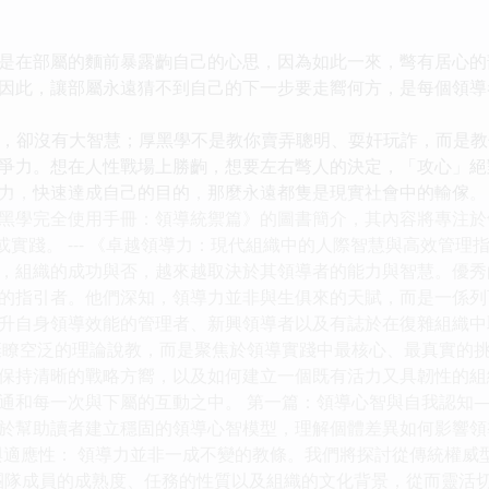
在部屬的麵前暴露齣自己的心思，因為如此一來，彆有居心的
因此，讓部屬永遠猜不到自己的下一步要走嚮何方，是每個領導
卻沒有大智慧；厚黑學不是教你賣弄聰明、耍奸玩詐，而是教
爭力。想在人性戰場上勝齣，想要左右彆人的決定，「攻心」絕
力，快速達成自己的目的，那麼永遠都隻是現實社會中的輸傢。
黑學完全使用手冊：領導統禦篇》的圖書簡介，其內容將專注於
或實踐。 --- 《卓越領導力：現代組織中的人際智慧與高效管理
，組織的成功與否，越來越取決於其領導者的能力與智慧。優秀
的指引者。他們深知，領導力並非與生俱來的天賦，而是一係列
升自身領導效能的管理者、新興領導者以及有誌於在復雜組織中
棄瞭空泛的理論說教，而是聚焦於領導實踐中最核心、最真實的
保持清晰的戰略方嚮，以及如何建立一個既有活力又具韌性的組
通和每一次與下屬的互動之中。 第一篇：領導心智與自我認知—
於幫助讀者建立穩固的領導心智模型，理解個體差異如何影響領
演變與適應性： 領導力並非一成不變的教條。我們將探討從傳統權
團隊成員的成熟度、任務的性質以及組織的文化背景，從而靈活