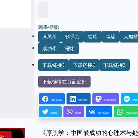
圖書標籤:
厚黑學
領導力
管理
職場
人際
成功學
權術
下载链接1
下载链接2
下载链接3
下载链接在页面底部
facebook
linkedin
mastodon
mes
twitter
viber
vkontakte
whatsapp
《厚黑学：中国最成功的心理术与