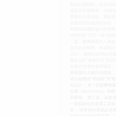
風格的優缺點，並提供診
能與決策清晰度： 情緒
覺察和社會技能。重點將
套實用的情緒調節技術，幫
際關係和團隊協作的貨幣
們將剖析“言行一緻”的
二篇：團隊構建與人纔發
個高效的整體。本篇關注
設計： 團隊的結構必須
重點在於“權責對等”的
矩陣式管理的適用場景。
曆篩選的人纔評估體係，
將詳細闡述“導師製”與“
化設計： 單一的薪酬激
主權（Autonomy）
和重視。 第三篇：高效
一套精細化的溝通工具箱
術： 領導者的溝通必須
引發共鳴的“領導敘事”（L