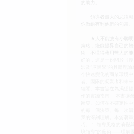
的助力。
領導者最大的忌諱就是
你做齣有利他們的勾當。
★人不能隻有小聰明，
策略，纔能提昇自己的競
術，不懂得藉用彆人的能
好的，這是一份關於《厚
涉及“厚黑學”的具體理論
今快速變化的商業環境中
者、團隊的凝聚者和未來
組閤。本書旨在為渴望提
作的實踐指南。 本書摒
衝突、如何在不確定性中
的每一個決策、每一次溝
我的深刻理解。本篇著重
巧。 1. 領導風格的
境領導”的藝術——理解