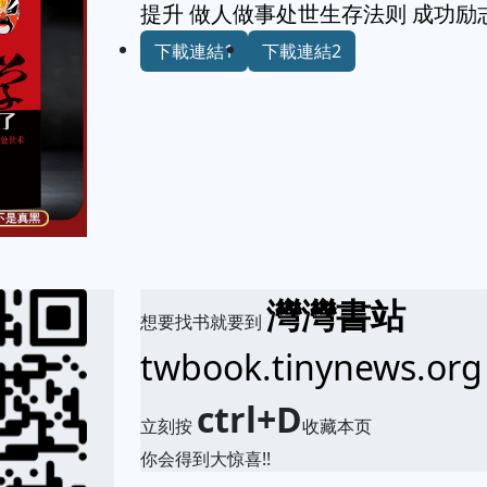
提升 做人做事处世生存法则 成功励
下載連結1
下載連結2
灣灣書站
想要找书就要到
twbook.tinynews.org
ctrl+D
立刻按
收藏本页
你会得到大惊喜!!