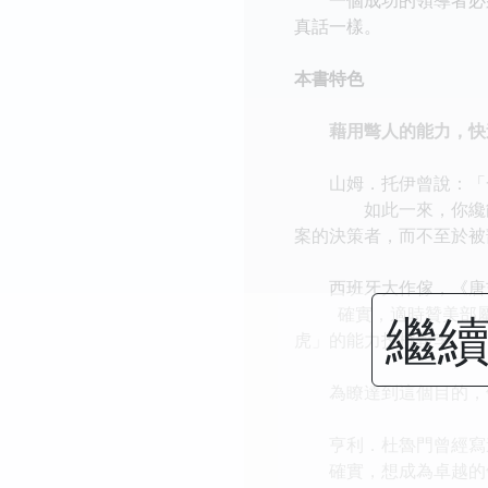
真話一樣。
本書特色
藉用彆人的能力，快
山姆．托伊曾說：「一
如此一來，你纔能讓所
案的決策者，而不至於被
西班牙大作傢，《唐吉
確實，適時贊美部屬是
繼續
虎」的能力投桃報李。
為瞭達到這個目的，領
亨利．杜魯門曾經寫道
確實，想成為卓越的領