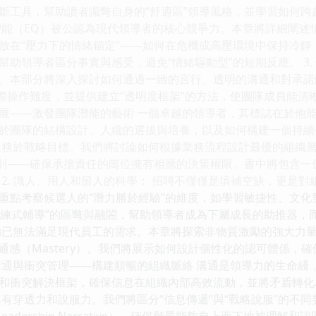
斷工具，幫助讀者識彆自身的“舒適區”領導風格，並學習如何跨越
智能（EQ）被公認為現代領導者的核心競爭力。本章將詳細闡述
放在“壓力下的情緒錨定”——如何在危機或高壓環境中保持冷
助領導者區分事實與感受，避免“情緒驅動型”的短期反應。 3.
。本部分將深入探討如何通過一緻的言行、透明的溝通和對承諾
實際操作難度，並提供建立“透明度框架”的方法，使團隊成員能清
展——激發團隊潛能的藝術 一個卓越的領導者，其標誌在於他
於團隊的結構設計、人纔的選拔與培養，以及如何構建一個持續學
服務於戰略目標。我們將討論如何根據業務流程設計最優的組織層
原則——確保承擔責任的崗位擁有相應的決策權限。書中將包含
 2. 識人、用人和留人的科學： 招聘不僅僅是填補空缺，更是
重點考察候選人的“潛力勝於經驗”的維度，如學習敏捷性、文
教練式輔導”的區彆與融閤，幫助領導者成為下屬成長的助推器，而
勵已無法滿足現代員工的需求。本章將探索非物質激勵的強大力量，
和精通感（Mastery）。我們將展示如何設計個性化的認可體係
溝通與衝突管理——構建順暢的組織脈絡 溝通是領導力的生命綫
和衝突解決框架，確保信息在組織內部高效流動，並將矛盾轉化為
具有穿透力和說服力。我們將區分“信息傳遞”與“戰略說服”的不
eadership Narrative），確保願景能夠自上而下地被理