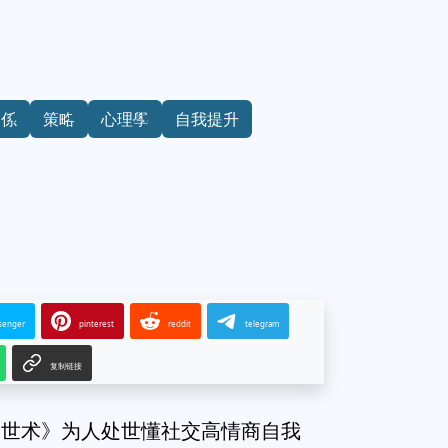
關係
策略
心理學
自我提升
senger
pinterest
reddit
telegram
复制链接
处世术》为人处世懂社交高情商自我