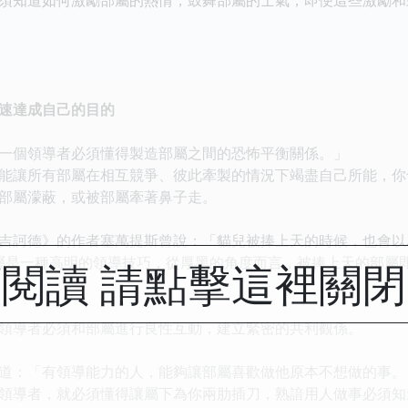
速達成自己的目的
個領導者必須懂得製造部屬之間的恐怖平衡關係。」
有部屬在相互競爭、彼此牽製的情況下竭盡自己所能，你也
部屬濛蔽，或被部屬牽著鼻子走。
訶德》的作者塞萬提斯曾說：「貓兒被捧上天的時候，也會以
一種高明的領導技巧，從厚黑的角度而言，被捧上天的部屬即
閱讀 請點擊這裡關
導者必須和部屬進行良性互動，建立緊密的共利觀係。
：「有領導能力的人，能夠讓部屬喜歡做他原本不想做的事。
導者，就必須懂得讓屬下為你兩肋插刀，熟諳用人做事必須知