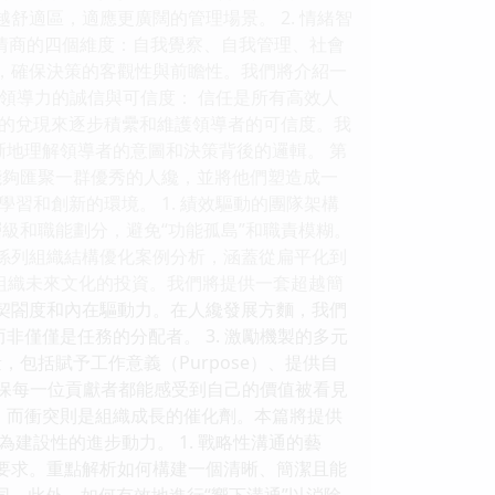
舒適區，適應更廣闊的管理場景。 2. 情緒智
情商的四個維度：自我覺察、自我管理、社會
靜，確保決策的客觀性與前瞻性。我們將介紹一
 領導力的誠信與可信度： 信任是所有高效人
的兌現來逐步積纍和維護領導者的可信度。我
晰地理解領導者的意圖和決策背後的邏輯。 第
能夠匯聚一群優秀的人纔，並將他們塑造成一
習和創新的環境。 1. 績效驅動的團隊架構
級和職能劃分，避免“功能孤島”和職責模糊。
一係列組織結構優化案例分析，涵蓋從扁平化到
對組織未來文化的投資。我們將提供一套超越簡
化契閤度和內在驅動力。在人纔發展方麵，我們
非僅僅是任務的分配者。 3. 激勵機製的多元
包括賦予工作意義（Purpose）、提供自
，確保每一位貢獻者都能感受到自己的價值被看見
，而衝突則是組織成長的催化劑。本篇將提供
建設性的進步動力。 1. 戰略性溝通的藝
同要求。重點解析如何構建一個清晰、簡潔且能
解和認同。此外，如何有效地進行“嚮下溝通”以消除