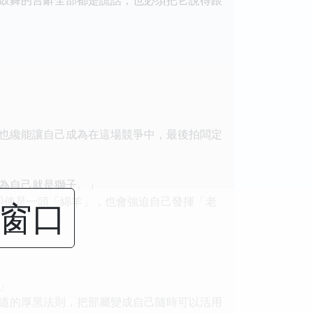
纔能讓自己成為在這場競爭中，最後拍闆定
為自己就是獅子。」
使是一頭「綿羊」，也會強迫自己發揮「老
閉窗口
」
道的厚黑法則，把部屬變成自己隨時可以活用