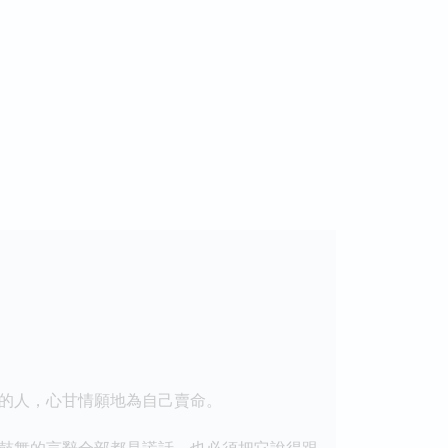
的人，心甘情願地為自己賣命。
鼓舞的言辭全部都是謊話，也必須把它說得跟