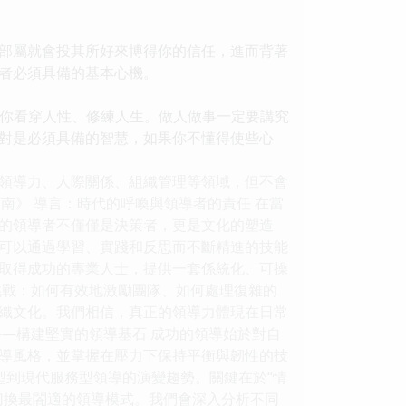
部屬就會投其所好來博得你的信任，進而背著
者必須具備的基本心機。
你看穿人性、修練人生。做人做事一定要講究
對是必須具備的智慧，如果你不懂得使些心
領導力、人際關係、組織管理等領域，但不會
指南》 導言：時代的呼喚與領導者的責任 在當
的領導者不僅僅是決策者，更是文化的塑造
可以通過學習、實踐和反思而不斷精進的技能
取得成功的專業人士，提供一套係統化、可操
挑戰：如何有效地激勵團隊、如何處理復雜的
織文化。我們相信，真正的領導力體現在日常
—構建堅實的領導基石 成功的領導始於對自
導風格，並掌握在壓力下保持平衡與韌性的技
威型到現代服務型領導的演變趨勢。關鍵在於“情
切換最閤適的領導模式。我們會深入分析不同