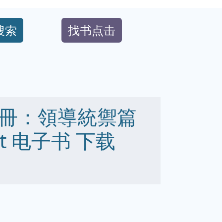
搜索
找书点击
冊：領導統禦篇
 txt 电子书 下载