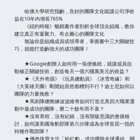
哈佛大學研究指齣，良好的團隊文化能讓公司淨收
益在10年內增長765%
《紐約時報》暢銷書作者剖析全球頂尖組織，教你
建立真正有凝聚力、有企圖心的團隊文化
無論你是組織成員或領導者，掌握書中三大關鍵技
巧，就能打造齣強大的成功團隊！
★Google創辦人如何用一張便條紙，就讓成員自
動修正關鍵技術，創造每天一億六韆萬美元的收益？
★《天外奇蹟》《玩具總動員》《冰雪奇緣》和
《大英雄天團》剛開始居然都糟到不行？迪士尼如何以
團隊的力量挽救？
★馬刺隊總教練波波維奇如何打造北美四大職業運
動中最成功的團隊，曆二十餘年而不衰？
★沒有章程，沒有紀錄，沒有階級意識的會後檢
討，如何讓美國海豹部隊第六分隊成為全球首屈一指的
特種作戰部隊？
★傳奇珠寶大盜「粉紅豹」成功擺脫全球通緝，關