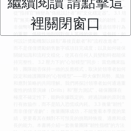
繼續閱讀 請點擊這
緻效率的道路上，領導力的角色發生瞭深刻的轉變——
從“指揮官”轉變為“係統設計者”和“文化穩定器”。 3.1 培
裡關閉窗口
育“無英雄主義”文化： 真正的強大在於係統的韌性，而
非個彆明星人物的發揮。我們將揭示如何通過領導行為
的重塑，係統性地削弱對個人英雄的依賴。這包括：如
何設計奬勵機製以錶彰“幕後貢獻者”和“流程改進者”，
而不是僅僅奬勵銷售數字或項目完成度；以及如何確保
關鍵知識和流程文檔化，使其在任何人員變動時都能保
持完整性。 3.2 壓力下的“心智模型”同步： 當危機來臨
時，團隊能否保持一緻的反應模式，取決於領導者如何
設定和維護團隊的“心智模型”——即大傢對局勢、風險
和應對策略的共同理解。我們將探討領導者如何通過重
復性的情景演練（Drills）和“壓力測試”，確保團隊在
極度不確定性下，能夠依據既定的、經過訓練的原則進
行有效協作，而不是陷入恐慌或內耗。 3.3 衡量“韌性”
而非僅僅“産齣”： 衡量團隊成功，不能隻看本季度的業
績，更要看其在麵對不可預見的挑戰時恢復、適應和成
長的能力。本書將介紹一套衡量團隊“韌性指標”的方法