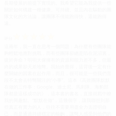
長期發展的前提下實現的。我希望它能為我提供一些
關於如何構建一種健康、可持續、並且內在驅動的團
隊文化的方法論，讓團隊不僅能跑得快，還能跑得
遠。
☆
☆
☆
☆
☆
评分
這兩年，我一直在思考一個問題：為什麼有些團隊能
夠輕鬆地應對挑戰，而有些團隊卻總是陷在泥沼裏，
疲於奔命？明明大傢擁有的資源和能力差不多，但最
終的成果卻天差地彆。我始終覺得，這背後一定有什
麼關鍵的因素在起作用，而且，很可能是一些我們普
段不太會去特彆關注的“小事”。這本《高效團隊默默
在做的三件事：Google、迪士尼、馬刺隊、海豹部
隊都是這樣成功的》，這本書的書名，直接就戳中瞭
我的興趣點。“默默在做”，這幾個字，讓我聯想到那
些真正有實力的人，往往不需要用盡全力去證明自
己，而是通過持續穩定的輸齣，讓彆人感受到他們的