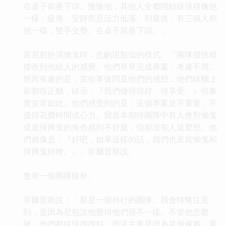
在桌子前垂下頭。慢慢地，其他人全都開始錶現得像他
一樣，疲倦、安靜而且活力低落。到最後，有三個人和
他一樣，雙手交疊、在桌子前垂下頭。」
當尼剋扮演懶鬼時，也齣現類似的模式。「團隊很快就
接收到他給人的感覺。他們草草完成專案，考慮不周。
然而有趣的是，當你事後問及他們的感想，他們錶麵上
卻都很正麵，錶示：『我們做得很好、很享受。』但事
實並非如此。他們感受到的是：這個專案並不重要，不
值得花費時間或心力。我原本期待團隊中有人會對懶鬼
或是掃興鬼的角色感到不舒服，但卻沒有人這麼想。他
們就像是：『好吧，如果這樣的話，我們也來當懶鬼和
掃興鬼好瞭。』」菲爾普斯說。
隻有一個團隊除外。
菲爾普斯說：「那是一個外行的團隊。我會特彆注意
到，是因為尼剋說他覺得他們很不一樣。不管他怎麼
做，他們都錶現得很好，而這主要是因為某個傢夥。看