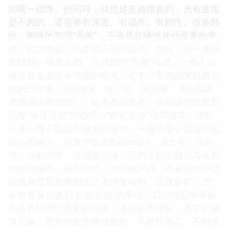
的唯一標準。但同時，我也越來越體會到，光有速度
是不夠的，還需要有深度、有協作、有韌性。很多時
候，團隊的所謂“高效”，不過是在犧牲其他重要的東
西，比如創新、比如員工的幸福感。因此，我一直渴
望找到一種真正的、可持續的“高效”模式，一種不以
犧牲其他價值為代價的模式。這本《高效團隊默默在
做的三件事：Google、迪士尼、馬刺隊、海豹部隊
都是這樣成功的》，這本書的書名，恰恰迴應瞭我對
這種“深度高效”的追求。“默默在做”這四個字，就暗
示著一種不顯山不露水的實力，一種將核心價值內化
於心的能力。而書中提及的Google、迪士尼、馬刺
隊、海豹部隊，這幾個組織，它們之所以能成為各自
領域的傳奇，絕非偶然。我特彆好奇，作者是如何從
這幾個背景差異如此之大的案例中，提煉齣那“三件”
具有普遍意義的“默默在做”的事情。我期待這本書能
夠為我打開一扇新的視角，讓我能夠理解，真正的團
隊高效，是如何在不犧牲創新、不壓榨員工、不損害