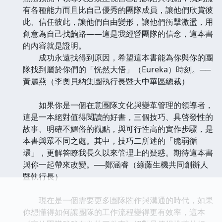
有各種能力而且比自己優秀的團隊成員，讓他們欣賞彼
此、信任彼此，讓他們自由變形，讓他們衝擊激盪，用
創意為自己找齣路——這是我經營團隊的信念，這本書
的內容就是證明。
成功永遠找得到原因，希望這本書能為你與你的團
隊找到屬於你們的「恍然大悟」（Eureka）時刻。──
黃麗燕（李奧貝納集團執行長暨大中華區總裁）
如果你是一個在意團隊文化與變革管理的領導者，
這是一本絕對值得閱讀的好書，三個技巧、具啓發性的
故事、明確不媚俗的觀點，與可行性高的實作步驟，是
本書與眾不同之處。其中，技巧二所述的「脆弱循
環」，更解答瞭我長久以來管理上的疑惑。期待這本書
與你一起帶來改變。──鄭涵睿（綠藤生機共同創辦人
暨執行長）
現在是一個需要更多團隊閤作與溝通的時代，如果
你想懂得如何讓團隊的工作流程變得更有效率，這本