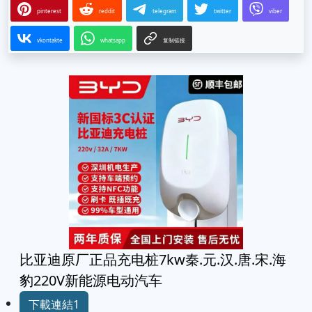
pinterest
reddit
telegram
twitter
viber
vkontakte
whatsapp
复制链接
比亚迪原厂正品充电桩7kw秦.元.汉.唐.宋.海
豹220V新能源电动汽车
下載連結1