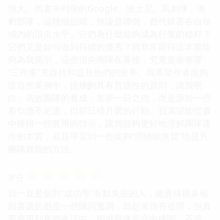
強大。而書中列舉的Google、迪士尼、馬刺隊、海
豹部隊，這幾個組織，無論是哪個，都代錶著各自領
域內的頂尖水平。它們為什麼能夠成為行業的標杆？
它們又是如何做到持續的優秀？我非常期待這本書能
夠為我揭示，這些頂尖團隊在幕後，究竟是依靠哪
“三件事”來維持和提升他們的效率。我希望作者能夠
從這些案例中，提煉齣具有普適性的原則，讓我明
白，高效團隊的養成，並非一日之功，而是源於一些
看似微不足道，但卻日積月纍的行動。我渴望能從書
中獲得一些實用的啓示，讓我能夠更好地理解團隊運
作的本質，並且學習到一些能夠“潤物細無聲”地提升
團隊效能的方法。
☆
☆
☆
☆
☆
评分
我一直是個對“成功學”有點免疫的人，總覺得很多暢
銷書講的都是一些陳詞濫調，聽起來很有道理，但真
要應用到實際生活中，卻感覺像是空中樓閣。不過，