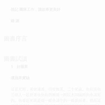
後記 團隊工作，讓故事更美好
緻 謝
圖書序言
圖書試讀
1
好蘋果
壞蘋果實驗
這是尼剋，英俊瀟灑、頭發黝黑、二十來歲。他和其他
三個人一起舒適地坐在西雅圖一間以木闆隔間的會議室
內。他看起來就是個一般會議中的一般參與者。然而這