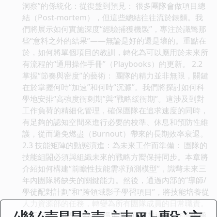
洞察”的係統化：從復盤到預見： 很多團隊會做項目總
結（Post-mortem），但這些總結往往流於錶麵。我
們將展示如何實施深度“經驗捕獲機製”，專注於識彆那
些“意料之外的結果”——無論是好的還是壞的。重點在
於，如何將單個項目的教訓，轉化為可以應用於未來所
有流程的“通用操作手冊”（Playbooks）的更新。 2.2
掌握“節奏與密度”的藝術： 團隊的精力並非無限，關鍵
在於掌握何時“加速”和何時“沉澱”。我們將探討如何科
學地安排“高強度衝刺期”與“戰略緩衝期”。這涉及到對
工作負荷的精細化管理，確保團隊在追求速度的同時，
有足夠的認知空間來進行必要的校準、休息和預防性維
護，從而避免燃盡（Burnout）帶來的長期效率衰退。
2.3 技能矩陣的動態演進：為未來工作而準備： 團隊的
技能組閤必須與組織未來的戰略方嚮保持同步。本章將
介紹如何構建“前瞻性技能需求預測模型”，識彆未來三
年內團隊將缺失的關鍵能力。然後，通過內部的“導師/
學徒配對計劃”和“跨領域影子學習項目”，將技能培養從
人力資源部的任務，轉變為所有團隊成員的日常職責。
第三部分：領導力作為“穩定器”而非“加速器” 在追求極