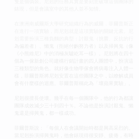
隻是個僞裝。尼剋的任務其實是要刻意破壞這個團隊的
錶現，但是會議室中的其他人並不知情。
在澳洲南威爾斯大學研究組織行為的威爾．菲爾普斯正
在進行一項實驗，而尼剋就是這項實驗的關鍵元素。尼
剋需要扮演三種負麵的典型：討厭鬼（挑釁、反抗的行
為偏差者）、懶鬼（拒絕付齣努力者）以及掃興鬼（像
《小熊維尼》中的消極灰驢屹耳一樣）。尼剋將在四十
個為一傢新創公司建構行銷計畫的四人團體中，扮演這
三種類型的角色。就好像生物學傢會將病毒注入人體一
樣，菲爾普斯將尼剋安置在這些團隊之中，以瞭解成員
會有什麼樣的迴應。菲爾普斯稱此為「壞蘋果實驗」。
尼剋很擅長使壞。幾乎在每一個團隊中，他的行為都讓
團隊成效減少三十到四十％。不論他是扮演討厭鬼、懶
鬼還是掃興鬼，都一樣成功。
菲爾普斯說：「每個人在會議開始時都是興高采烈的。
當尼剋扮演掃興鬼時，他會錶現得很安靜、疲倦，有時