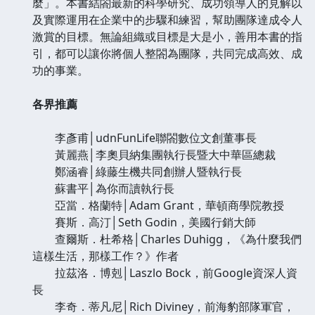
麼」。本書結閤最新的科學研究、成功領導人的見解以
及實際運用在企業中的步驟和練習，幫助團隊達成令人
激賞的目標。無論組織或目標是大是小，善用本書的指
引，都可以讓你將個人整閤為團隊，共同完成高效、成
功的事業。
各界推薦
李彥甫│udnFunLife聯閤數位文創董事長
黃麗燕│李奧貝納集團執行長暨大中華區總裁
鄭涵睿│綠藤生機共同創辦人暨執行長
蘇書平│為你而讀執行長
亞當．格蘭特│Adam Grant，華頓商學院教授
賽斯．高汀│Seth Godin，美國行銷大師
查爾斯．杜希格│Charles Duhigg，《為什麼我們
這樣生活，那樣工作？》作者
拉茲洛．博剋│Laszlo Bock，前Google資深人資
長
李奇．蒂凡尼│Rich Diviney，前海豹部隊軍官，