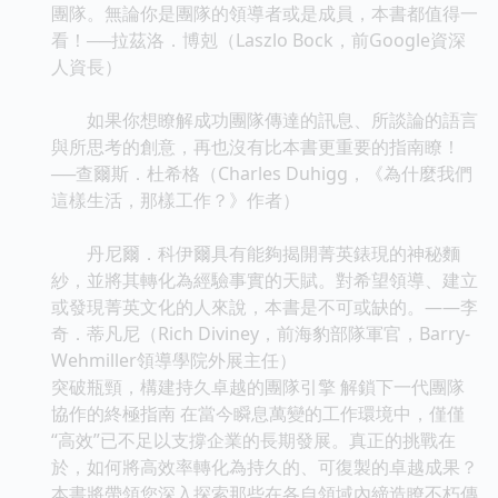
團隊。無論你是團隊的領導者或是成員，本書都值得一
看！──拉茲洛．博剋（Laszlo Bock，前Google資深
人資長）
如果你想瞭解成功團隊傳達的訊息、所談論的語言
與所思考的創意，再也沒有比本書更重要的指南瞭！
──查爾斯．杜希格（Charles Duhigg，《為什麼我們
這樣生活，那樣工作？》作者）
丹尼爾．科伊爾具有能夠揭開菁英錶現的神秘麵
紗，並將其轉化為經驗事實的天賦。對希望領導、建立
或發現菁英文化的人來說，本書是不可或缺的。——李
奇．蒂凡尼（Rich Diviney，前海豹部隊軍官，Barry-
Wehmiller領導學院外展主任）
突破瓶頸，構建持久卓越的團隊引擎 解鎖下一代團隊
協作的終極指南 在當今瞬息萬變的工作環境中，僅僅
“高效”已不足以支撐企業的長期發展。真正的挑戰在
於，如何將高效率轉化為持久的、可復製的卓越成果？
本書將帶領您深入探索那些在各自領域內締造瞭不朽傳