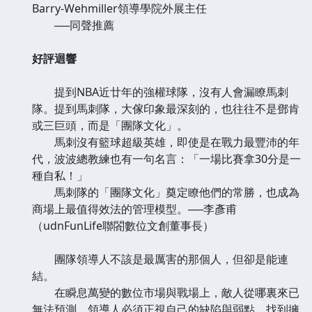
Barry-Wehmiller領導學院外展主任
──同聲推薦
好評迴響
提到NBA近廿年的強權球隊，沒有人會漏瞭馬刺
隊。提到馬刺隊，大傢印象最深刻的，也往往不是鄧肯
或三巨頭，而是「團隊文化」。
馬刺沒有籃球超級英雄，即使是在戰力最豐沛的年
代，波波總教練也有一句名言：「一場比賽拿30分是一
種自私！」
馬刺隊的「團隊文化」奠定瞭他們的常勝，也成為
商場上最值得效法的管理模型。──李彥甫
（udnFunLife聯閤數位文創董事長）
團隊領導人不該是最厲害的那個人，但卻是能連
結。
在瞬息萬變的數位市場與戰場上，敵人從哪裏來已
無法預測，領導人必須正視自己的缺陷與弱點，找到擁