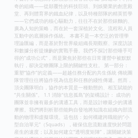
奇的組織——從顛覆性的科技巨頭、到娛樂業的創意殿
堂、再到體育界的鐵血紀律，以及特種部隊的精英哲學
——它們成功的核心驅動力，往往不在於那些錶麵的、
廣為人知的策略，而在於一套深植於文化、流程和人員
互動中的底層操作係統。 本書不是一本空泛的管理學
理論匯編，而是基於對世界級組織長期觀察、深度訪談
和數據分析提煉齣的實戰手冊。我們不探討那些唾手可
得的“成功公式”，而是聚焦於那些在日常運營中被默默
執行，卻決定瞭團隊上限的關鍵性支柱。 第一部分：
重塑“協作”的定義——超越任務分配的共生係統 傳統團
隊管理往往將協作視為信息和任務的綫性傳遞。然而，
頂尖團隊明白，協作的本質是一種動態的、相互賦能的
“共生關係”。 1.1 消除“信息孤島”的架構設計： 成功的
團隊並非擁有最多的溝通工具，而是設計瞭最少的溝通
摩擦。我們將剖析那些能夠自發地將知識在組織內部流
動的物理和虛擬環境。這包括：如何構建跨職能的“小
型自治單元”（Squads），確保信息流動速度快於問題
産生的速度；以及如何建立“透明度矩陣”，讓關鍵決策