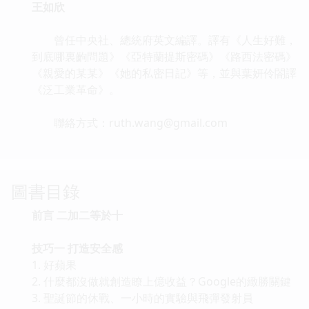
王如欣
曾任中央社、總統府英文編譯。譯有《人生好難，
到底哪裏齣問題》《亞特蘭提斯密碼》《路西法密碼》
《親愛的某某》《她的私密日記》等，並與葉妍伶閤譯
《泛工業革命》。
聯絡方式：ruth.wang@gmail.com
圖書目錄
前言 二加二等於十
技巧一 打造安全感
1. 好蘋果
2. 什麼都沒做就創造瞭上億收益？Google的緻勝關鍵
3. 聖誕節的休戰、一小時的實驗與飛彈發射員