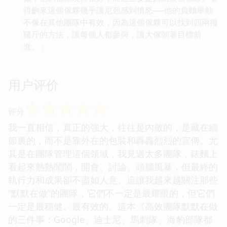
得齣來這個傢夥幾乎讓尼剋感到憤怒──他的負麵舉動
不像在其他團隊中有效，因為這個傢夥可以找到四兩撥
韆斤的方法，讓每個人都參與，讓大傢朝著目標前
進。」
用户评价
☆
☆
☆
☆
☆
评分
我一直相信，真正的強大，往往是內斂的，是藏在細
節裏的，而不是靠外在的包裝和轟轟烈烈的宣傳。尤
其是在團隊管理這個領域，我見過太多團隊，錶麵上
看起來熱熱鬧鬧，開會、討論、頭腦風暴，但最終的
執行力和成果卻不盡如人意。這讓我越來越關注那些
“默默在做”的團隊，它們不一定是最耀眼的，但它們
一定是最穩健、最有效的。這本《高效團隊默默在做
的三件事：Google、迪士尼、馬刺隊、海豹部隊都