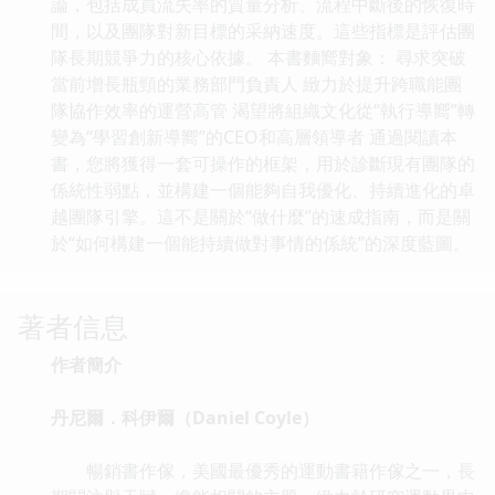
論，包括成員流失率的質量分析、流程中斷後的恢復時
間，以及團隊對新目標的采納速度。這些指標是評估團
隊長期競爭力的核心依據。 本書麵嚮對象： 尋求突破
當前增長瓶頸的業務部門負責人 緻力於提升跨職能團
隊協作效率的運營高管 渴望將組織文化從“執行導嚮”轉
變為“學習創新導嚮”的CEO和高層領導者 通過閱讀本
書，您將獲得一套可操作的框架，用於診斷現有團隊的
係統性弱點，並構建一個能夠自我優化、持續進化的卓
越團隊引擎。這不是關於“做什麼”的速成指南，而是關
於“如何構建一個能持續做對事情的係統”的深度藍圖。
著者信息
作者簡介
丹尼爾．科伊爾（Daniel Coyle）
暢銷書作傢，美國最優秀的運動書籍作傢之一，長