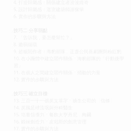
4. 打造歸屬感：關係建立者波波維奇
5. 設計歸屬感：溫室建築師謝傢華
6. 實作的步驟與方法
技巧二 分享弱點
7. 「告訴我，要怎麼幫忙？」
8. 脆弱循環
9. 超級閤作者：海豹部隊、正直公民喜劇團與粉紅豹
10. 在小團體中建立閤作關係：海豹部隊的「行動後學
習」
11. 在個人之間建立閤作關係：傾聽的力量
12. 實作的步驟與方法
技巧三 確立目標
13. 三百一十一個英文單字：嬌生公司的〈信條〉
14. 英國足球流氓與外科醫生
15. 培養領導力：餐飲大亨丹尼．梅爾
16. 鍛鍊創造力：皮剋斯的創意管理
17. 實作的步驟與方法