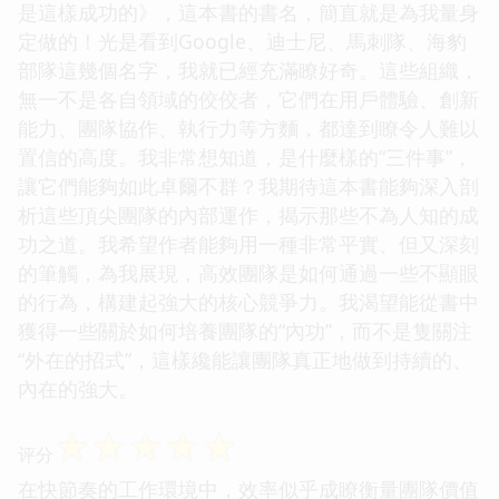
是這樣成功的》，這本書的書名，簡直就是為我量身
定做的！光是看到Google、迪士尼、馬刺隊、海豹
部隊這幾個名字，我就已經充滿瞭好奇。這些組織，
無一不是各自領域的佼佼者，它們在用戶體驗、創新
能力、團隊協作、執行力等方麵，都達到瞭令人難以
置信的高度。我非常想知道，是什麼樣的“三件事”，
讓它們能夠如此卓爾不群？我期待這本書能夠深入剖
析這些頂尖團隊的內部運作，揭示那些不為人知的成
功之道。我希望作者能夠用一種非常平實、但又深刻
的筆觸，為我展現，高效團隊是如何通過一些不顯眼
的行為，構建起強大的核心競爭力。我渴望能從書中
獲得一些關於如何培養團隊的“內功”，而不是隻關注
“外在的招式”，這樣纔能讓團隊真正地做到持續的、
內在的強大。
☆
☆
☆
☆
☆
评分
在快節奏的工作環境中，效率似乎成瞭衡量團隊價值