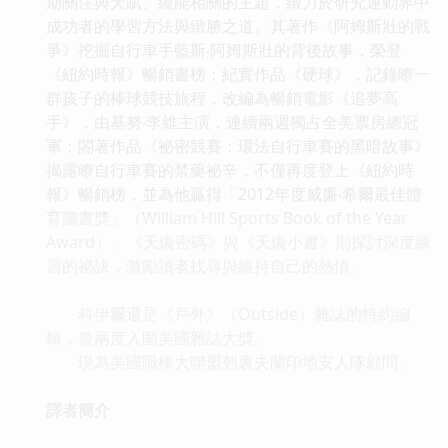
期關注與天賦、纔能相關的主題，緻力於研究運動界中
成功者的學習方法與緻勝之道。其著作《阿姆斯壯的戰
爭》挖掘自行車手藍斯‧阿姆斯壯的背後故事，榮登
《紐約時報》暢銷書榜；紀實作品《硬球》，記錄瞭一
群孩子的棒球競技旅程，改編為暢銷電影《追夢高
手》，由基努‧李維主演，連續兩週獨占全美票房總冠
軍；閤著作品《祕密競賽：環法自行車賽的黑暗故事》
揭露瞭自行車賽的禁藥祕辛，不僅再度登上《紐約時
報》暢銷榜，並為他贏得「2012年度威廉‧希爾最佳體
育圖書奬」（William Hill Sports Book of the Year
Award）。《天纔密碼》與《天纔小書》則探討深度練
習的祕訣，激勵讀者找尋與維持自己的熱情。
科伊爾還是《戶外》（Outside）雜誌的特約編
輯，曾兩度入圍美國雜誌大奬。
現為美國職棒大聯盟剋裏夫蘭印地安人隊顧問。
譯者簡介