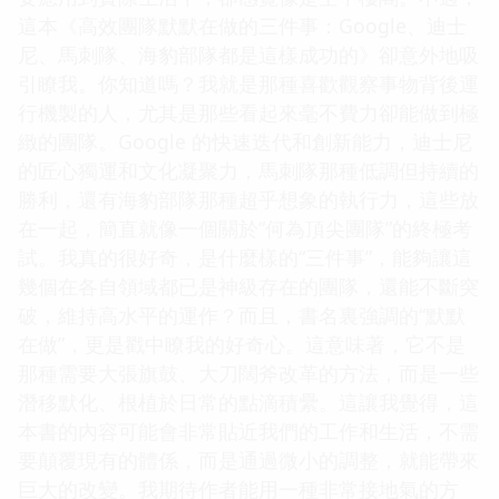
這本《高效團隊默默在做的三件事：Google、迪士
尼、馬刺隊、海豹部隊都是這樣成功的》卻意外地吸
引瞭我。你知道嗎？我就是那種喜歡觀察事物背後運
行機製的人，尤其是那些看起來毫不費力卻能做到極
緻的團隊。Google 的快速迭代和創新能力，迪士尼
的匠心獨運和文化凝聚力，馬刺隊那種低調但持續的
勝利，還有海豹部隊那種超乎想象的執行力，這些放
在一起，簡直就像一個關於“何為頂尖團隊”的終極考
試。我真的很好奇，是什麼樣的“三件事”，能夠讓這
幾個在各自領域都已是神級存在的團隊，還能不斷突
破，維持高水平的運作？而且，書名裏強調的“默默
在做”，更是戳中瞭我的好奇心。這意味著，它不是
那種需要大張旗鼓、大刀闊斧改革的方法，而是一些
潛移默化、根植於日常的點滴積纍。這讓我覺得，這
本書的內容可能會非常貼近我們的工作和生活，不需
要顛覆現有的體係，而是通過微小的調整，就能帶來
巨大的改變。我期待作者能用一種非常接地氣的方