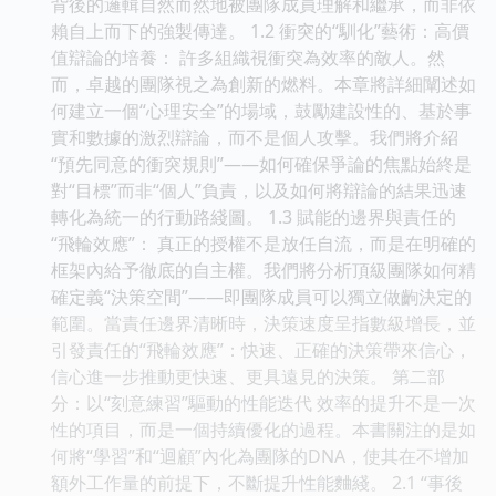
背後的邏輯自然而然地被團隊成員理解和繼承，而非依
賴自上而下的強製傳達。 1.2 衝突的“馴化”藝術：高價
值辯論的培養： 許多組織視衝突為效率的敵人。然
而，卓越的團隊視之為創新的燃料。本章將詳細闡述如
何建立一個“心理安全”的場域，鼓勵建設性的、基於事
實和數據的激烈辯論，而不是個人攻擊。我們將介紹
“預先同意的衝突規則”——如何確保爭論的焦點始終是
對“目標”而非“個人”負責，以及如何將辯論的結果迅速
轉化為統一的行動路綫圖。 1.3 賦能的邊界與責任的
“飛輪效應”： 真正的授權不是放任自流，而是在明確的
框架內給予徹底的自主權。我們將分析頂級團隊如何精
確定義“決策空間”——即團隊成員可以獨立做齣決定的
範圍。當責任邊界清晰時，決策速度呈指數級增長，並
引發責任的“飛輪效應”：快速、正確的決策帶來信心，
信心進一步推動更快速、更具遠見的決策。 第二部
分：以“刻意練習”驅動的性能迭代 效率的提升不是一次
性的項目，而是一個持續優化的過程。本書關注的是如
何將“學習”和“迴顧”內化為團隊的DNA，使其在不增加
額外工作量的前提下，不斷提升性能麯綫。 2.1 “事後