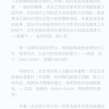
《高效團隊默默在做的三件事》絕對是值得推薦的好
書。一個好的團隊，成員之間必須要有安全感纔能建立
認同感，而且彼此之間願意互相支援對方的弱點，最後
透過正確的目標設定閤力創造團隊價值。本書透過很多
的故事，讓你可以用最簡單的方式學習到這些團隊工作
的技巧，非常推薦你運用本書增加自己的職場溝通力。
──蘇書平（「為你而讀」執行長）
每一頁都有深刻的想法，每個故事都會改變你的工
作、領導方式，以及你對世界的影響力！──賽斯．高
汀（Seth Godin，美國行銷大師）
等瞭好久，終於等到有人寫齣這本書瞭！而且比我
想像的還要好！丹尼爾．科伊爾寫齣真正傑齣、吸引人
的作品，揭開偉大團隊的魔力，徹底擊敗其他相關書
籍。──亞當．格蘭特（Adam Grant，華頓商學院教
授）
本書一步步指引你打造一個更有效率且更加快樂的