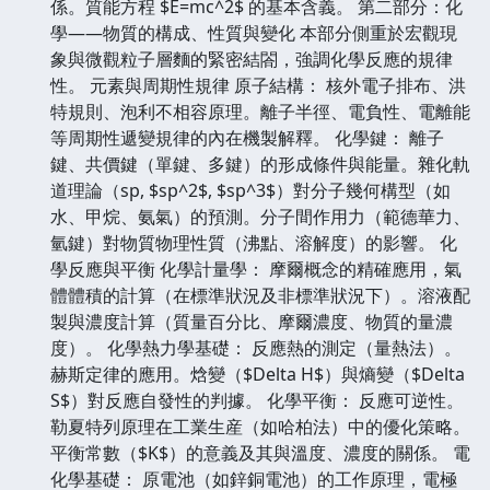
係。質能方程 $E=mc^2$ 的基本含義。 第二部分：化
學——物質的構成、性質與變化 本部分側重於宏觀現
象與微觀粒子層麵的緊密結閤，強調化學反應的規律
性。 元素與周期性規律 原子結構： 核外電子排布、洪
特規則、泡利不相容原理。離子半徑、電負性、電離能
等周期性遞變規律的內在機製解釋。 化學鍵： 離子
鍵、共價鍵（單鍵、多鍵）的形成條件與能量。雜化軌
道理論（sp, $sp^2$, $sp^3$）對分子幾何構型（如
水、甲烷、氨氣）的預測。分子間作用力（範德華力、
氫鍵）對物質物理性質（沸點、溶解度）的影響。 化
學反應與平衡 化學計量學： 摩爾概念的精確應用，氣
體體積的計算（在標準狀況及非標準狀況下）。溶液配
製與濃度計算（質量百分比、摩爾濃度、物質的量濃
度）。 化學熱力學基礎： 反應熱的測定（量熱法）。
赫斯定律的應用。焓變（$Delta H$）與熵變（$Delta
S$）對反應自發性的判據。 化學平衡： 反應可逆性。
勒夏特列原理在工業生産（如哈柏法）中的優化策略。
平衡常數（$K$）的意義及其與溫度、濃度的關係。 電
化學基礎： 原電池（如鋅銅電池）的工作原理，電極