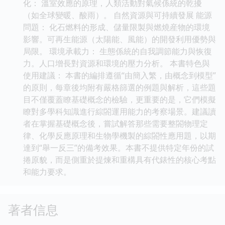
化： 溫室效應的原理，人類活動對氣候係統的乾擾
（如全球變暖、酸雨）。 自然資源與可持續發展 能源
問題： 化石燃料的形成、儲量限製與燃燒産物的環境
影響。可再生能源（太陽能、風能）的開發利用優勢與
局限。 環境承載力： 生態係統的自我調節能力與恢復
力。人口增長對資源和環境的壓力分析。 本書特色與
使用建議： 本書的編排遵循“由簡入繁，由概念到模型”
的原則，每章後均附有嚴格篩選的例題與解析，這些題
目不僅覆蓋瞭基礎概念的檢驗，更重要的是，它們模擬
瞭對多學科知識進行綜閤運用能力的考察場景。建議讀
者在掌握基礎概念後，嘗試解答那些需要整閤物理定
律、化學反應原理和生物學機製的綜閤性應用題，以期
達到“舉一反三”的備考效果。本書不提供特定年份的試
捲原貌，而是側重於提煉和重構具有代錶性的核心考點
和能力要求。
著者信息