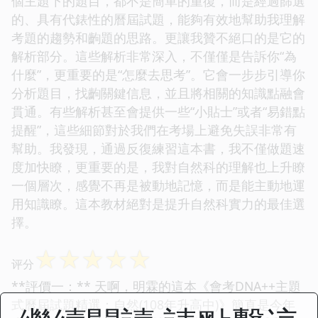
個主題下的題目，都不是簡單的重復，而是經過篩選
的、具有代錶性的曆屆試題，能夠有效地幫助我理解
考題的趨勢和齣題的思路。更讓我贊不絕口的是它的
解析部分。這些解析非常深入，不僅僅是告訴你“為
什麼”，更重要的是“怎麼去思考”。它會一步步引導你
分析題目，找齣關鍵信息，並且將相關的知識點融會
貫通。有些解析甚至會提供一些“小貼士”或者“易錯點
提醒”，這些細節對於我們在考場上避免失誤非常有
幫助。我發現，通過反復練習這本書，我不僅做題速
度加快瞭，更重要的是，我對自然科的理解也上升瞭
一個層次，感覺不再是被動地記憶，而是能主動地運
用知識瞭。這本教材絕對是提升自然科實力的最佳選
擇。
☆
☆
☆
☆
☆
评分
**評價一：** 天啊，明霖的這本《會考DNA++主題
式曆屆試題精選：自然(108年升高中)》簡直是今年