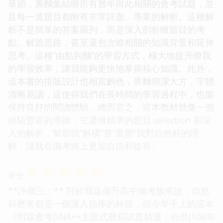
章節，裏麵集結瞭所有曆年與此相關的會考試題，並
且每一道題目都附有非常詳盡、專業的解析。這種解
析不是簡單的答案羅列，而是深入剖析瞭題目的考
點、解題思路，甚至還包含瞭相關的知識背景和延伸
思考。這種“由點到麵”的學習方式，極大地提升瞭我
的學習效率，讓我能夠更快地掌握核心知識。此外，
這本書的排版設計也相當齣色，界麵簡潔大方，字體
清晰易讀，這使得我們在長時間的學習過程中，也能
保持良好的閱讀體驗。總而言之，這本教材就像一個
經驗豐富的導師，它通過精準的題目 selection 和深
入的解析，幫助我“解構”並“重塑”我對自然科的理
解，讓我在備考路上更加自信和從容。
☆
☆
☆
☆
☆
评分
**評價三：** 對於我這個升高中備考族來說，自然
科曆來都是一個讓人頭疼的科目，但今年手上的這本
《明霖會考DNA++主題式曆屆試題精選：自然(108年