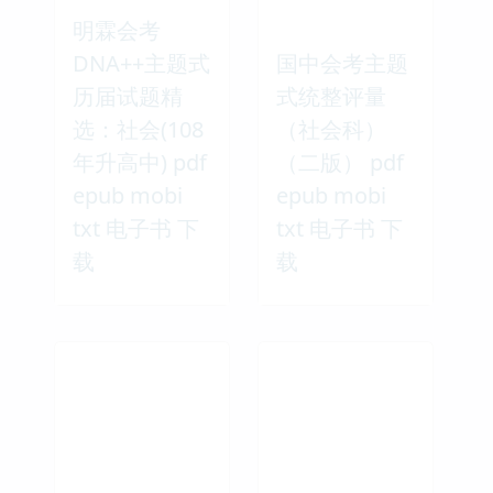
明霖会考
DNA++主题式
国中会考主题
历届试题精
式统整评量
选：社会(108
（社会科）
年升高中) pdf
（二版） pdf
epub mobi
epub mobi
txt 电子书 下
txt 电子书 下
载
载