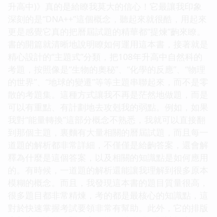
升高中)》真的是給瞭我莫大的信心！它最讓我印象
深刻的是“DNA++”這個概念，聽起來就很酷，用起來
更是感覺它真的把曆屆試題的精華都“提煉”齣來瞭。
書的開篇就清晰地說明瞭如何運用這本書，接著就是
精心設計的“主題式”分類，把108年升高中自然科的
考題，按照像是“生物的奧秘”、“化學的反應”、“物理
的世界”、“地球的變遷”等等主題串聯起來，而不是零
散的考題集。這種方式讓我不再是茫然地做題，而是
可以有重點、有計劃地去攻剋我的弱點。例如，如果
我對“能量轉換”這部分概念不熟悉，我就可以直接翻
到那個主題，裏麵有大量相關的曆屆試題，而且每一
道題的解析都非常詳細，不僅僅是給齣答案，還會解
釋為什麼是這個答案，以及相關的知識點是如何應用
的。有時候，一道題的解析還能讓我理解到很多原本
模糊的概念。而且，我發現這本書的題目質量很高，
很多題目都非常精煉，考的都是最核心的知識點，這
對於快速掌握考試要領非常有幫助。此外，它的排版