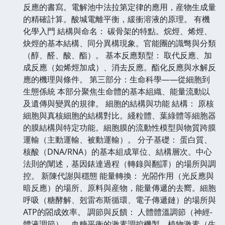
反應的書寫。電解池中法拉第定律的應用，産物生成量
的精確計算。酸堿電離平衡，緩衝溶液的原理。 有機
化學入門 結構與命名： 碳骨架的特點。烷烴、烯烴、
炔烴的基本結構、同分異構現象。官能團的識彆與分類
（醇、醛、酸、酯）。 基本反應類型： 取代反應、加
成反應（如烯烴加成）、消去反應。酯化反應與水解反
應的機理與條件。 第三部分：生命科學——從細胞到
生態係統 本部分聚焦生命體的基本組織、能量流動以
及遺傳與變異的規律。 細胞的結構與功能 結構： 原核
細胞與真核細胞的結構對比。綫粒體、葉綠體等細胞器
的膜結構與特定功能。細胞膜的流動性模型與物質跨膜
運輸（主動運輸、被動運輸）。 分子基礎： 蛋白質、
核酸（DNA/RNA）的基本組成單位、結構層次。中心
法則的闡述，基因錶達過程（轉錄與翻譯）的場所與調
控。 新陳代謝與穩態 能量轉換： 光閤作用（光反應與
暗反應）的場所、原料與産物，能量傳遞的去嚮。細胞
呼吸（糖酵解、剋雷布斯循環、電子傳遞鏈）的場所與
ATP的閤成效率。 調節與反饋： 人體體溫調節（神經-
體液調節）。血糖平衡的激素調控機製。植物激素（生