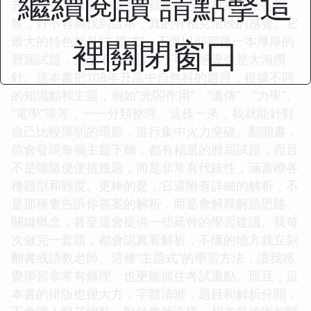
繼續閱讀 請點擊這
升高中會考救星！我去年就是被自然科搞得頭昏腦
脹，好不容易找到這本，真的有相見恨晚的感覺。它
裡關閉窗口
最大的特色就是“主題式”，不像以前那種一本厚厚的
曆屆試題，完全不知道從何下手，感覺像是大海撈
針。這本書把108年升高中自然科的題目，根據不同
的知識點和主題，例如“光閤作用”、“遺傳”、“力學”、
“電學”等等，一一分類整理。這樣一來，我就能針對
自己比較薄弱的環節，進行集中火力突破。翻開書，
你會發現每個主題下麵，都有精選的曆屆試題，而且
不是隨隨便便挑幾題，而是非常有代錶性，涵蓋瞭各
種題型和難度。更棒的是，它還附有詳細的解析，不
是那種隻告訴你答案的解析，而是會解釋解題思路、
關鍵概念，甚至還會提供一些延伸的學習建議。我每
次做完一套題，都會認真看解析，不懂的地方就立刻
翻書或請教老師。這種“主題式”的學習方法，讓我感
覺學習非常有條理，也更能抓住考試重點。而且，這
本書的排版也很大方，字體清晰，題目和解析分開，