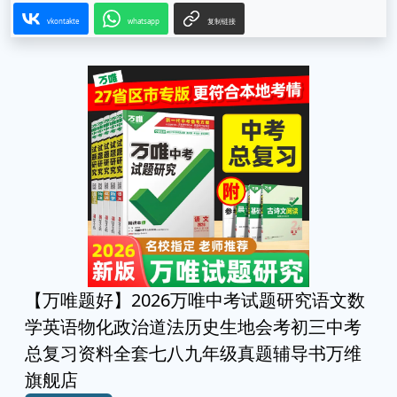
vkontakte
whatsapp
复制链接
【万唯题好】2026万唯中考试题研究语文数
学英语物化政治道法历史生地会考初三中考
总复习资料全套七八九年级真题辅导书万维
旗舰店