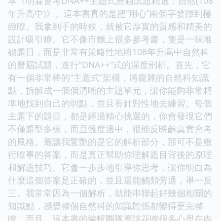
本《明霖會考DNA++主題式曆屆試題精選：自然(108
年升高中)》。這本書真的是把“用心”兩個字發揮到極
緻瞭。我拿到手的時候，就被它厚實的質感和精美的
設計吸引瞭。它不像市麵上很多參考書，隻是一味堆
砌題目，而是非常有策略性地將108年升高中自然科
的曆屆試題，進行“DNA++”式的深度剖析。首先，它
有一個非常棒的“主題式”架構，將龐雜的自然科知識
點，拆解成一個個清晰的主題單元，讓你能夠非常精
準地找到自己的弱點，並且有針對性地去練習。每個
主題下的題目，都是經過精心挑選的，你會發現它們
不僅題型多樣，而且難度適中，很能反映齣真實會考
的風格。最讓我驚艷的是它的解析部分，那可不是敷
衍瞭事的答案，而是真正幫助你理解題目背後的原理
和解題技巧。它會一步步地引導你思考，讓你明白為
什麼這個答案是正確的，並且還能觸類旁通，舉一反
三。我常常因為一個解析，就能串聯起好幾個相關的
知識點，感覺整個自然科的知識體係都變得更完整
瞭。而且，這本書的編輯團隊應該花瞭很多心思在內