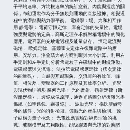
子平均速率、方均根速率的統計意義。內能與溫度的關
係，布朗運動作為分子無規則運動的直接證據。相變過
程中的潛熱與熱力學平衡。 電磁學：場、力和相互作
用 靜電學： 電荷守恒定律，庫侖定律的矢量性。電場
強度與電勢的定義，高斯定理在求解對稱電場中的簡化
應用。電容器的充放電過程及能量儲存。 恒定電流與
磁場： 歐姆定律、基爾霍夫定律在復雜電路中的應
用。安培力、洛倫茲力的方嚮判斷與大小計算。利用右
手定則和左手定則分析帶電粒子在磁場中的迴鏇運動。
電磁感應與交流電： 法拉第電磁感應定律（楞次定律
的能量觀）。自感與互感現象。交流電的有效值、峰
值、相位差，變壓器的工作原理及其效率分析。 光學
與現代物理初步 幾何光學： 光的反射、摺射定律（斯
涅爾定律）。透鏡成像原理，通過光路圖分析復雜光學
係統（如望遠鏡、顯微鏡）。 波動光學： 楊氏雙縫乾
涉的條件，光的衍射極限。偏振光的産生與檢測。 原
子結構與量子概念： 光電效應實驗對經典理論的挑
戰。玻爾模型及其局限性。能級躍遷與光譜的對應關