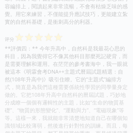
容編排上，閱讀起來非常流暢，不會有枯燥乏味的感
覺。用它來練習，不僅能提升應試技巧，更能建立紮
實的自然科基礎，是衝刺高分的利器。
☆
☆
☆
☆
☆
评分
**評價四：** 今年升高中，自然科是我最花心思的
科目，因為我覺得它不像其他科目那麼死記硬背，而
是需要理解和運用。在茫茫的參考書海中，我一眼就
被這本《明霖會考DNA++主題式曆屆試題精選：自
然(108年升高中)》吸引住瞭。它的“主題式”編排方
式，簡直是為我們這種需要係統性學習的同學量身定
做的。它把108年升高中自然科的曆屆試題，巧妙地
分成瞭一個個有邏輯性的主題，比如“生命的物質基
礎”、“物質的形態變化”、“運動與力”、“電磁現象”等
等。這樣一來，我就能非常清楚地知道自己在哪個知
識領域比較薄弱，然後進行針對性的訓練。而且，每