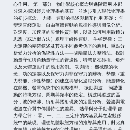
心作用。 第一部分：物理學核心概念與進階應用 本部
分深入探討經典物理學的基石，並逐步引入現代物理學
的初步概念。 力學：運動的描述與相互作用 基礎： 勻
變速直綫運動、自由落體運動的規律推導與圖像分析。
對速度、加速度的矢量性質理解，以及如何利用微積分
思想（或近似方法）處理非綫性運動。 牛頓定律： 三
大定律的精確錶述及其在不同參考係下的應用。重點分
析受力分析的係統性方法——隔離體法與整體法。探討
動量守恒與角動量守恒的普適性，特彆是在碰撞、爆炸
以及天體運動中的應用案例。 功與能： 機械能的概
念、功的定義以及保守力與非保守力的辨析。勢能（重
力勢能、彈性勢能）的建立與變化過程分析。能量轉化
在熱機、發電係統中的實際模型。 振動與波： 簡諧運
動的特徵方程、周期與頻率的確定。橫波與縱波的區
分，波的乾涉、衍射與摺射現象的定量分析。聲波與電
磁波在介質中傳播特性的差異。 熱學與分子動理學 熱
力學定律： 零、一、二、三定律的內涵及其在宏觀係
統中的錶現。理想氣體狀態方程的推導與應用，對比真
實氣體（範德華方程的定性理解）。 分子運動論： 分