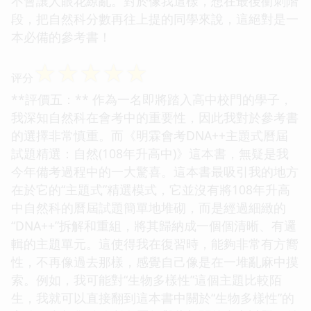
不會讓人眼花繚亂。對於像我這樣，想在最後衝刺階
段，把自然科分數再往上提的同學來說，這絕對是一
本必備的參考書！
☆
☆
☆
☆
☆
评分
**評價五：** 作為一名即將踏入高中校門的學子，
我深知自然科在會考中的重要性，因此我對於參考書
的選擇非常慎重。而《明霖會考DNA++主題式曆屆
試題精選：自然(108年升高中)》這本書，無疑是我
今年備考過程中的一大驚喜。這本書最吸引我的地方
在於它的“主題式”精選模式，它並沒有將108年升高
中自然科的曆屆試題簡單地堆砌，而是經過細緻的
“DNA++”拆解和重組，將其歸納成一個個清晰、有邏
輯的主題單元。這使得我在復習時，能夠非常有方嚮
性，不再像過去那樣，感覺自己像是在一堆亂麻中摸
索。例如，我可能對“生物多樣性”這個主題比較陌
生，我就可以直接翻到這本書中關於“生物多樣性”的