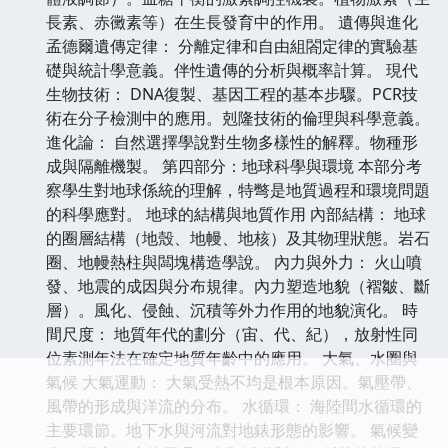
長素、赤黴素等）在生長發育中的作用。 遺傳與進化
孟德爾遺傳定律： 分離定律和自由組閤定律的實驗基
礎與統計學意義。伴性遺傳的分析與概率計算。 現代
生物技術： DNA復製、基因工程的基本步驟。PCR技
術在分子檢測中的應用。剋隆技術的倫理與科學意義。
進化論： 自然選擇學說對生物多樣性的解釋。物種形
成與隔離機製。 第四部分：地球科學與環境 本部分考
察學生對地球係統的理解，特彆是地質過程和環境問題
的科學應對。 地球的結構與地質作用 內部結構： 地球
的圈層結構（地殼、地幔、地核）及其物理狀態。岩石
圈、地幔熱柱與闆塊構造學說。 內力與外力： 火山噴
發、地震的成因與分布規律。內力塑造地貌（褶皺、斷
層）。風化、侵蝕、沉積等外力作用的地貌演化。 時
間尺度： 地質年代的劃分（宙、代、紀），放射性同
位素測年法在確定地質年齡中的應用。 大氣、水圈與
氣候 大氣運動： 大氣受熱不均是根本原因。氣壓帶、
風帶的形成與洋流的分布。 水循環： 海陸間水循環的
主要環節。地下水與河流對地錶形態的影響。 氣候變