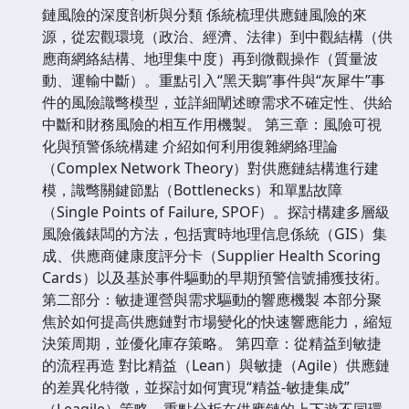
鏈風險的深度剖析與分類 係統梳理供應鏈風險的來
源，從宏觀環境（政治、經濟、法律）到中觀結構（供
應商網絡結構、地理集中度）再到微觀操作（質量波
動、運輸中斷）。重點引入“黑天鵝”事件與“灰犀牛”事
件的風險識彆模型，並詳細闡述瞭需求不確定性、供給
中斷和財務風險的相互作用機製。 第三章：風險可視
化與預警係統構建 介紹如何利用復雜網絡理論
（Complex Network Theory）對供應鏈結構進行建
模，識彆關鍵節點（Bottlenecks）和單點故障
（Single Points of Failure, SPOF）。探討構建多層級
風險儀錶闆的方法，包括實時地理信息係統（GIS）集
成、供應商健康度評分卡（Supplier Health Scoring
Cards）以及基於事件驅動的早期預警信號捕獲技術。
第二部分：敏捷運營與需求驅動的響應機製 本部分聚
焦於如何提高供應鏈對市場變化的快速響應能力，縮短
決策周期，並優化庫存策略。 第四章：從精益到敏捷
的流程再造 對比精益（Lean）與敏捷（Agile）供應鏈
的差異化特徵，並探討如何實現“精益-敏捷集成”
（Leagile）策略。重點分析在供應鏈的上下遊不同環