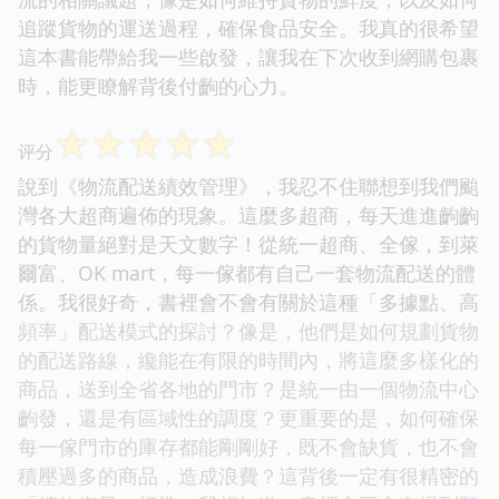
追蹤貨物的運送過程，確保食品安全。我真的很希望
這本書能帶給我一些啟發，讓我在下次收到網購包裹
時，能更瞭解背後付齣的心力。
☆
☆
☆
☆
☆
评分
說到《物流配送績效管理》，我忍不住聯想到我們颱
灣各大超商遍佈的現象。這麼多超商，每天進進齣齣
的貨物量絕對是天文數字！從統一超商、全傢，到萊
爾富、OK mart，每一傢都有自己一套物流配送的體
係。我很好奇，書裡會不會有關於這種「多據點、高
頻率」配送模式的探討？像是，他們是如何規劃貨物
的配送路線，纔能在有限的時間內，將這麼多樣化的
商品，送到全省各地的門市？是統一由一個物流中心
齣發，還是有區域性的調度？更重要的是，如何確保
每一傢門市的庫存都能剛剛好，既不會缺貨，也不會
積壓過多的商品，造成浪費？這背後一定有很精密的