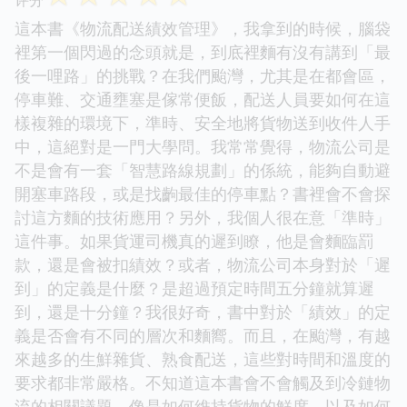
這本書《物流配送績效管理》，我拿到的時候，腦袋
裡第一個閃過的念頭就是，到底裡麵有沒有講到「最
後一哩路」的挑戰？在我們颱灣，尤其是在都會區，
停車難、交通壅塞是傢常便飯，配送人員要如何在這
樣複雜的環境下，準時、安全地將貨物送到收件人手
中，這絕對是一門大學問。我常常覺得，物流公司是
不是會有一套「智慧路線規劃」的係統，能夠自動避
開塞車路段，或是找齣最佳的停車點？書裡會不會探
討這方麵的技術應用？另外，我個人很在意「準時」
這件事。如果貨運司機真的遲到瞭，他是會麵臨罰
款，還是會被扣績效？或者，物流公司本身對於「遲
到」的定義是什麼？是超過預定時間五分鐘就算遲
到，還是十分鐘？我很好奇，書中對於「績效」的定
義是否會有不同的層次和麵嚮。而且，在颱灣，有越
來越多的生鮮雜貨、熟食配送，這些對時間和溫度的
要求都非常嚴格。不知道這本書會不會觸及到冷鏈物
流的相關議題，像是如何維持貨物的鮮度，以及如何