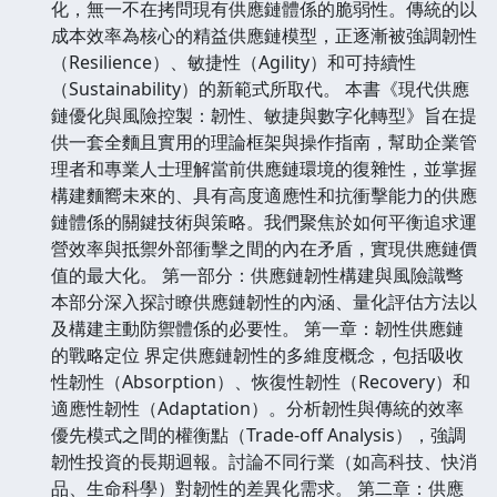
化，無一不在拷問現有供應鏈體係的脆弱性。傳統的以
成本效率為核心的精益供應鏈模型，正逐漸被強調韌性
（Resilience）、敏捷性（Agility）和可持續性
（Sustainability）的新範式所取代。 本書《現代供應
鏈優化與風險控製：韌性、敏捷與數字化轉型》旨在提
供一套全麵且實用的理論框架與操作指南，幫助企業管
理者和專業人士理解當前供應鏈環境的復雜性，並掌握
構建麵嚮未來的、具有高度適應性和抗衝擊能力的供應
鏈體係的關鍵技術與策略。我們聚焦於如何平衡追求運
營效率與抵禦外部衝擊之間的內在矛盾，實現供應鏈價
值的最大化。 第一部分：供應鏈韌性構建與風險識彆
本部分深入探討瞭供應鏈韌性的內涵、量化評估方法以
及構建主動防禦體係的必要性。 第一章：韌性供應鏈
的戰略定位 界定供應鏈韌性的多維度概念，包括吸收
性韌性（Absorption）、恢復性韌性（Recovery）和
適應性韌性（Adaptation）。分析韌性與傳統的效率
優先模式之間的權衡點（Trade-off Analysis），強調
韌性投資的長期迴報。討論不同行業（如高科技、快消
品、生命科學）對韌性的差異化需求。 第二章：供應