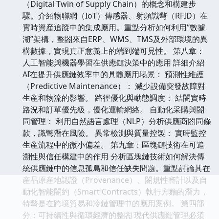
（Digital Twin of Supply Chain）的概念和構建步
驟。介紹物聯網（IoT）傳感器、射頻識彆（RFID）在
實時資産追蹤中的集成應用。重點分析如何利用“數據
湖”架構，整閤來自ERP、WMS、TMS及外部環境的異
構數據，實現真正意義上的端到端可見性。 第八章：
人工智能與機器學習在供應鏈決策中的應用 詳細介紹
AI在提升供應鏈效率中的具體應用場景： 預測性維護
（Predictive Maintenance）： 減少設備突發故障對
生産和物流的影響。 路徑優化與動態調度： 結閤實時
路況和訂單優先級，優化運輸網絡。 自動化采購與閤
同管理： 利用自然語言處理（NLP）分析供應商閤同條
款，識彆潛在風險。 異常檢測與質量控製： 實時監控
生産流程中的微小偏差。 第九章：區塊鏈技術在可追
溯性與信任構建中的作用 分析區塊鏈技術如何解決傳
統供應鏈中的信息孤島和信任缺失問題。重點討論其在
産品原産地認證（Provenance）、閤規性審計以及自
動化智能閤約（Smart Contracts）執行方麵的潛力，
特彆是在跨境貿易和冷鏈管理中的應用案例。 第四部
分：可持續性與循環經濟的整閤 現代供應鏈管理必須