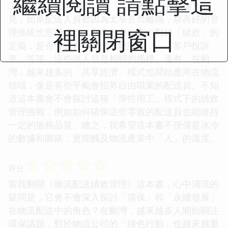
繼續閱讀 請點擊這
工時」、「安全培訓」、「獎勵機製」的討論？畢
竟，如果配送人員都因為太辛苦而離職，那再好的管
裡關閉窗口
理係統也形同虛設。我很好奇，書中對於「績效」的
定義，是否會包含「安全駕駛記錄」、「客戶投訴
率」等等，這些跟人息息相關的指標。還有，在颱
灣，越來越多的「共享經濟」模式也開始應用在物流
領域，像是有些平颱會招募自由職業的配送員。不知
道這本書會不會探討這種「彈性用工」模式下的績效
管理挑戰，例如如何確保這些零散的配送員也能維持
一定的服務品質。總之，我希望這本書不僅僅是冰冷
的數據和圖錶，更能觸及物流產業中「人」的溫度。
☆
☆
☆
☆
☆
评分
當我翻開《物流配送績效管理》這本書，心中湧現的
疑問是，它會不會深入探討「環保」和「永續發展」
在物流配送中的角色？在颱灣，越來越多人開始關注
環保議題，對於物流公司的「綠色行動」也越來越重