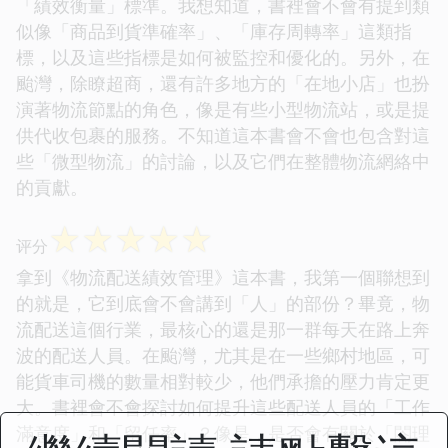
「績效衡量」標準。我想知道，書裡會不會有提到類
似像「商品到貨準確率」、「庫存周轉率」這類指
標，以及這些指標是如何被監控和優化的。另外，在
颱灣，除瞭超商，還有許多地方的「在地小店」也扮
演著物流節點的角色，像是有些小型物流站，或是提
供代收包裹的服務。不知道這本書會不會也包含對這
些「微型物流」的討論，以及它們在整體物流網絡中
的貢獻。
☆
☆
☆
☆
☆
评分
拿到《物流配送績效管理》這本書，我第一個聯想到
的就是，它到底會不會講到「人」的部份？畢竟，物
流配送這個行業，最核心的還是那一群每天在路上奔
波的配送人員。在颱灣，尤其是在一些鄉村地區，可
能貨車司機的數量相對較少，他們承擔的壓力肯定更
大。書裡會不會探討如何提升這些配送人員的「工作
滿意度」和「留任率」？像是，是否會有關於「閤理