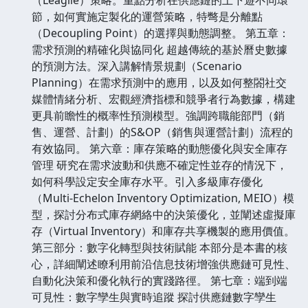
節，如何實施定製化的運營策略，特彆是分離點
（Decoupling Point）的選擇與動態調整。 第五章：
需求預測的精確化與協同化 超越傳統的基於曆史數據
的預測方法。深入講解情景規劃（Scenario
Planning）在需求預測中的應用，以及如何整閤社交
媒體情緒分析、宏觀經濟指標和競爭者行為數據，構建
更具前瞻性的概率性預測模型。強調跨職能部門（銷
售、運營、計劃）的S&OP（銷售與運營計劃）流程的
有效協同。 第六章：庫存策略的動態優化與安全庫存
管理 研究在需求波動和供應不確定性並存的情況下，
如何科學設定安全庫存水平。引入多級庫存優化
（Multi-Echelon Inventory Optimization, MEIO）模
型，探討分布式庫存網絡中的決策優化，並闡述虛擬庫
存（Virtual Inventory）和庫存共享機製的應用價值。
第三部分：數字化轉型與技術賦能 本部分是本書的核
心，詳細闡述瞭利用前沿信息技術增強供應鏈可見性、
自動化決策和優化執行的實踐路徑。 第七章：端到端
可見性：數字孿生與實時追蹤 探討供應鏈數字孿生