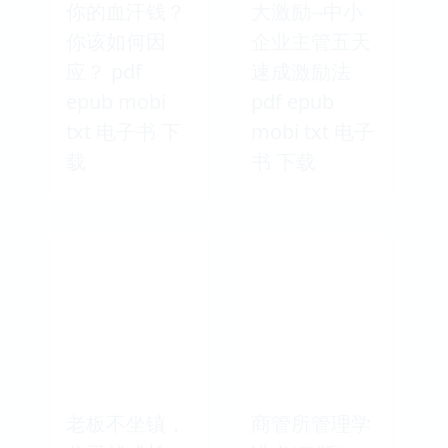
你的血汗钱？
大激励--中小
你该如何因
企业主管五天
应？ pdf
速成激励法
epub mobi
pdf epub
txt 电子书 下
mobi txt 电子
载
书 下载
老板不坐镇，
商管所管理学