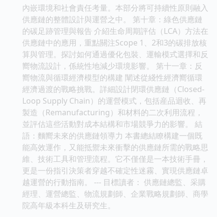
內嵌環境和社會責任考量。本部分將可持續性原則融入
供應鏈的整體設計與運營之中。 第十章：綠色供應鏈
的碳足跡管理與報告 介紹生命周期評估（LCA）方法在
供應鏈中的應用，重點關注Scope 1、2和3的碳排放核
算與管理。探討如何通過優化包裝、運輸模式選擇和反
嚮物流設計，係統性地減少環境影響。 第十一章：反
嚮物流與循環經濟模型的構建 闡述從綫性經濟嚮循環
經濟過渡的戰略挑戰。詳細設計閉環供應鏈（Closed-
Loop Supply Chain）的運營模式，包括産品迴收、再
製造（Remanufacturing）和材料的二次利用流程，
並評估這些活動對成本結構和市場競爭力的影響。 結
語：麵嚮未來的供應鏈領導力 本書總結瞭構建一個既
能高效運作，又能抵禦未來衝擊的供應鏈所需的戰略思
維、技術工具和管理流程。它不僅僅是一本技術手冊，
更是一份指引決策者穿越不確定性迷霧、實現供應鏈卓
越運營的行動指南。 --- 目標讀者： 供應鏈總監、采購
經理、運營總監、物流規劃師、企業戰略規劃師、商學
院高年級本科生及研究生。