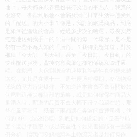
地上，每天都在跟各種包裹打交道的平凡人，我真的
很好奇，書裡到底會不會觸及我們日常生活中感受到
的「配送」的大小事？像是，我訂的網購商品，到底
是如何從遙遠的倉庫，經過多少次的轉運，最後安然
無恙地送到我手上的？這中間的每一個環節，是不是
都有一些不為人知的「眉角」？我特別想知道，對於
那種「今天訂、明天到」甚至「今日訂、今日到」的
快速配送服務，背後究竟藏著怎樣的係統和管理邏
輯。在颱灣，大傢對物流的速度和準確性真的越來越
講究，尤其是在雙十一、週年慶這種檔期，整個物流
係統的壓力肯定爆炸。不知道這本書會不會有關於如
何應對這種尖峰時段的策略，或是如何確保在商品大
量湧入時，配送的品質不會大幅下滑？我還在想，那
些在風雨無阻、颳風下雨都還在奔波的貨運司機，他
們的 KPI（績效指標）到底是如何設定的？是看準時
度？還是準確率？或是安全性？如果書裡能有一些案
例分析，讓我們瞭解颱灣本土物流業者是如何操作