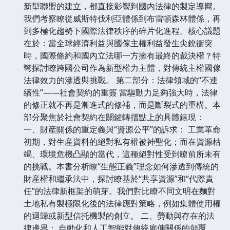
新型聯盟的建立，都直接影響到國內法律的製定導嚮。
我們考察瞭從威斯特伐利亞體係到布雷頓森林體係，再
到多極化趨勢下國際法律秩序的碎片化進程。核心議題
在於：當全球經濟利益與國傢主權利益發生尖銳衝突
時，國際條約和國內立法哪一方擁有最終的裁決權？特
彆探討瞭跨國公司作為新型權力主體，對傳統主權國傢
法律效力的滲透與挑戰。 第二部分：法律領域的“不連
續性”——社會契約的重簽 當驅動力足夠強大時，法律
的修正就不再是漸進式的修補，而是斷裂式的重構。本
部分聚焦於社會契約在關鍵轉摺點上的具體錶現：
一、財産關係的重定義與“資源公平”的訴求： 工業革命
初期，對生産資料的絕對私有權被神聖化；而在資源枯
竭、環境危機凸顯的當代，這種絕對性受到瞭前所未有
的挑戰。本書分析瞭“生態正義”理念如何滲透到傳統的
財産權和繼承法中，探討瞭基於“共享資源”和“代際責
任”的法律新框架的萌芽。我們對比瞭不同文明在麵對
土地私有製極限化後的法律應對策略，例如集體使用權
的迴歸或新型信托機製的創立。 二、勞動與存在的法
律邊界： 自動化和人工智能對傳統雇傭關係的顛覆，