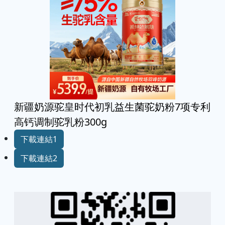
新疆奶源驼皇时代初乳益生菌驼奶粉7项专利
高钙调制驼乳粉300g
下載連結1
下載連結2