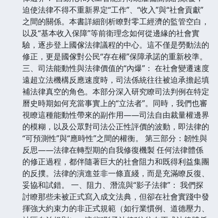
迫使法律不得不重新界定“工作”、“收入”與“社會貢獻”
之間的關係。本書詳細剖析瞭對零工經濟的監管空白，
以及“基本收入保障”等前衛理念如何從邊緣的社會實
驗，逐步登上國傢法律議程的中心。這不僅是勞動法的
修正，更是國傢對公民“存在權”保障承諾的重新校準。
三、司法能動性與法律價值的“內爆”： 在社會變遷速度
遠超立法機構反應速度時，司法係統往往被迫承擔起填
補法律真空的角色。本部分深入研究瞭司法判例在特定
曆史時期如何充當事實上的“立法者”。同時，我們也審
視瞭這種能動性帶來的副作用——司法自由裁量權邊界
的模糊，以及公眾對司法公正性評價的波動，即法律的
“可預測性”與“應時性”之間的權衡。 第三部分：韌性與
反思——法律在轉型期的自我修復機製 任何法律體係
的修正過程，都伴隨著巨大的社會阻力和既得利益集團
的反撲。法律的演進並非一條直綫，而是充滿瞭反復、
妥協和試錯。 一、阻力、潛流與“影子法律”： 我們探
討瞭那些未被正式寫入成文法典，但卻在社會實踐中發
揮強大約束力的非正式規範（如行業慣例、道德壓力、