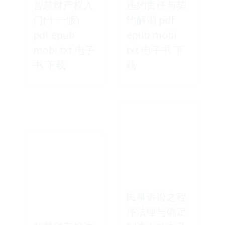
智慧财产权入
违约责任与契
门(十一版)
约解消 pdf
pdf epub
epub mobi
mobi txt 电子
txt 电子书 下
书 下载
载
民事诉讼之程
序法理与确定