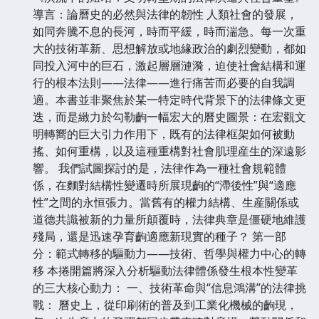
導言：論曆史的必然與法律的韌性 人類社會的發展，
如同奔騰不息的長河，時而平緩，時而湍急。每一次重
大的技術革新、思想解放或地緣政治的劇烈變動，都如
同投入河中的巨石，激起層層漣漪，迫使社會結構和運
行的根本法則——法律——進行痛苦而必要的自我調
適。本書並非聚焦於某一特定時代背景下的法律條文更
迭，而是緻力於勾勒齣一幅宏大的曆史圖景：在宏觀文
明轉嚮的巨大引力作用下，既有的法律框架如何被動
搖、如何重構，以及這種重構對社會肌理産生的深遠影
響。 我們試圖探討的是，法律作為一種社會規範體
係，在麵對結構性變遷時所展現齣的“滯後性”與“適應
性”之間的永恒張力。當舊有的權力結構、生産關係或
道德共識被新的力量所顛覆時，法律典章是僵硬地維護
殘局，還是迅速孕育齣適應新現實的種子？ 第一部
分：範式轉移的驅動力——技術、哲學與權力中心的轉
移 本捲開篇將深入分析驅動法律體係發生根本性變革
的三大核心動力： 一、技術革命與“信息鴻溝”的法律挑
戰： 曆史上，從印刷術的普及到工業化機械的齣現，