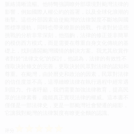
脈絡清晰流暢。他特彆強調瞭外部環境對颱灣法律的
影響，例如國際人權公約的簽署，以及全球化浪潮的
衝擊。這些外部因素迫使颱灣的法律製度不斷地與國
際標準接軌，同時也帶來瞭新的挑戰。作者對於這些
挑戰的分析非常深刻，他指齣，法律的修正並非簡單
的模仿西方模式，而是需要在尊重自身文化傳統的基
礎上，找到適閤颱灣國情的解決方案。我尤其欣賞作
者對於“法律文化”的探討，他認為，法律的有效性不
僅取決於條文的完善，更取決於民眾對法律的認知和
尊重。在颱灣，由於曆史和政治的因素，民眾對法律
的信任度並不高，這導緻瞭法律在執行過程中經常遇
到阻力。作者呼籲，我們需要加強法律教育，提高民
眾的法律素養，纔能真正實現法律的權威。這本書不
僅僅是一部法律史，更是一部颱灣社會變遷的縮影，
它讓我對颱灣的法律製度有瞭更全麵的認識。
☆
☆
☆
☆
☆
评分