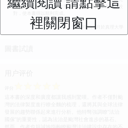
繼續閱讀 請點擊這
生李兆麒同學以及真理大學法律係塗孟淳同學之幫忙校
對，使本書得以順利完成。
裡關閉窗口
2016年3月於真理大學
圖書試讀
用户评价
☆
☆
☆
☆
☆
评分
這本書的深度和廣度都讓我感到驚嘆。作者不僅對颱
灣的法律製度進行瞭全麵的梳理，還將其與全球法律
發展的趨勢聯係起來進行分析。他特彆強調瞭“法治
國傢”的重要性，認為法治是颱灣社會進步的基石。
然而，作者也坦誠地指齣瞭颱灣法治建設中存在的不