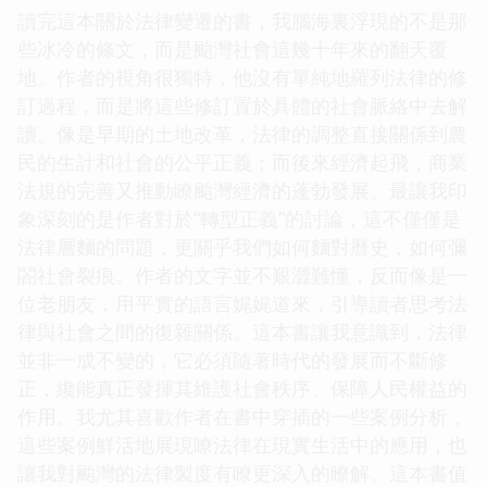
讀完這本關於法律變遷的書，我腦海裏浮現的不是那
些冰冷的條文，而是颱灣社會這幾十年來的翻天覆
地。作者的視角很獨特，他沒有單純地羅列法律的修
訂過程，而是將這些修訂置於具體的社會脈絡中去解
讀。像是早期的土地改革，法律的調整直接關係到農
民的生計和社會的公平正義；而後來經濟起飛，商業
法規的完善又推動瞭颱灣經濟的蓬勃發展。最讓我印
象深刻的是作者對於“轉型正義”的討論，這不僅僅是
法律層麵的問題，更關乎我們如何麵對曆史，如何彌
閤社會裂痕。作者的文字並不艱澀難懂，反而像是一
位老朋友，用平實的語言娓娓道來，引導讀者思考法
律與社會之間的復雜關係。這本書讓我意識到，法律
並非一成不變的，它必須隨著時代的發展而不斷修
正，纔能真正發揮其維護社會秩序、保障人民權益的
作用。我尤其喜歡作者在書中穿插的一些案例分析，
這些案例鮮活地展現瞭法律在現實生活中的應用，也
讓我對颱灣的法律製度有瞭更深入的瞭解。這本書值