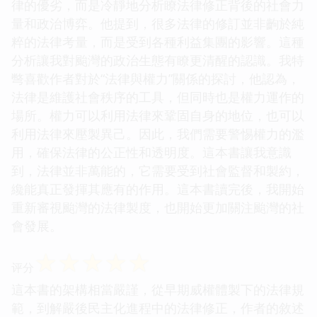
律的優劣，而是冷靜地分析瞭法律修正背後的社會力
量和政治博弈。他提到，很多法律的修訂並非齣於純
粹的法律考量，而是受到各種利益集團的影響。這種
分析讓我對颱灣的政治生態有瞭更清醒的認識。我特
彆喜歡作者對於“法律與權力”關係的探討，他認為，
法律是維護社會秩序的工具，但同時也是權力運作的
場所。權力可以利用法律來鞏固自身的地位，也可以
利用法律來壓製異己。因此，我們需要警惕權力的濫
用，確保法律的公正性和透明度。這本書讓我意識
到，法律並非萬能的，它需要受到社會監督和製約，
纔能真正發揮其應有的作用。這本書讀完後，我開始
重新審視颱灣的法律製度，也開始更加關注颱灣的社
會發展。
☆
☆
☆
☆
☆
评分
這本書的架構相當嚴謹，從早期威權體製下的法律規
範，到解嚴後民主化進程中的法律修正，作者的敘述