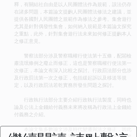
釋，有關結社自由是以人民團體法作為規範，該法仍存
在諸多問題，本篇論文提齣人民團體法修法之建議，並
提供各國對人民團體之規範作為修法之參考。集會遊行
尤其是針對偶發性集會，如何納入規範是本篇論文探究
之重點，此外，針對集會遊行法未來如何修正提齣本人
之修正意見。
警察法部分涉及警察職權行使法第十五條，配閤檢
肅流氓條例之廢止而修正，這也是警察職權行使法第一
次修正，本論文有深入比較之探討。行政罰法部分也涉
及行政罰法第一次之修正，包括緩起訴以及移送等規
定，以及行政罰法若乾實務所發生問題之探討。
行政執行法部分主要介紹行政執行法製度，同時也
論及公法上金錢給付義務未來將改稱為行政法上金錢給
付義務之介紹。
本論文集多數論文涉及時代變遷與法之修正，因此
乃以此為名。本論文集之完成感謝高雄大學政法所研究