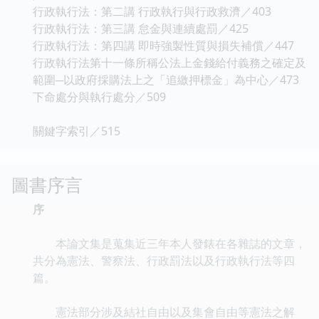
行政執行法：第二講 行政執行與行政救濟／403
行政執行法：第三講 怠金與連續處罰／425
行政執行法：第四講 即時強製性質與損失補償／447
行政執行法第十一條所稱公法上金錢給付義務之確定及
範圍─以政府採購法上之「追繳押標金」為中心／473
下命處分與執行處分／509
關鍵字索引／515
圖書序言
序
本論文集是蒐集近三年本人發錶在各雜誌的文章，
共分為憲法、警察法、行政罰法以及行政執行法等四
篇。
憲法部分涉及結社自由以及集會自由等憲法之解