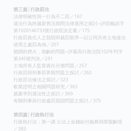
第三篇│行政罰法
法律明確性與一行為不二罰／167
違法行為跨越新舊法期間法律適用之探討─評院颱訴字
第1020146733號行政院決定書／175
行政罰責任人之競閤與裁罰順序—以公同共有土地違法
使用之處罰為例／207
變調的煙火，燒齣的問題─評最高行政法院102年判字
第345號判決／231
土地所有人監督責任分擔問題／257
行政罰與刑事罰界限問題之探討／263
行政罰法修法之探討／323
歇業證明之相關問題研究／363
裁量準則適法性之探討／369
有關刑事與行政處罰競閤問題之探討／375
第四篇│行政執行法
行政執行法：第一講 公法上金錢給付義務與限製齣境
／383