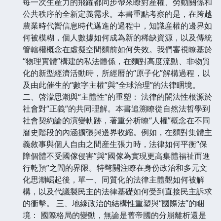
每一次生産力的飛躍都同步帶來瞭對産權、勞動關係和
公共秩序的全新定義需求。本書重點考察的是，在跨越
農業時代嚮信息時代邁進的過程中，知識産權的邊界如
何被模糊，個人數據如何成為新的稀缺資源，以及傳統
管轄權概念在虛擬空間麵前如何失效。我們審視瞭基於
“物理實體”構建的私法體係，在麵對高度流動、非物質
化的新型經濟活動時，所經曆的“原子化”解構過程，以
及由此催生的“數字主權”與“全球治理”的法律睏境。
二、啓濛思潮與“主體性”的重塑： 法律的閤法性根源於
社會對“正義”的共同理解。本書追溯瞭從自然法哲學到
社會契約論的演變軌跡，著重分析瞭“人權”概念在不同
曆史階段的內涵擴張與邊界收縮。例如，在麵對集體主
義敘事與個人自由之間産生張力時，法律如何平衡“保
障個體不受國傢侵害”與“國傢為實現更高集體福祉而進
行乾預”之間的界限。特彆關注瞭在身份政治和多元文
化思潮崛起後，單一、同質化的法律主體觀如何被解
構，以及代議製民主的法律基礎如何受到直接民主訴求
的衝擊。 三、地緣政治的結構性重塑與“國際法”的睏
境： 國際格局的變動，無論是舊帝國的分崩離析還是