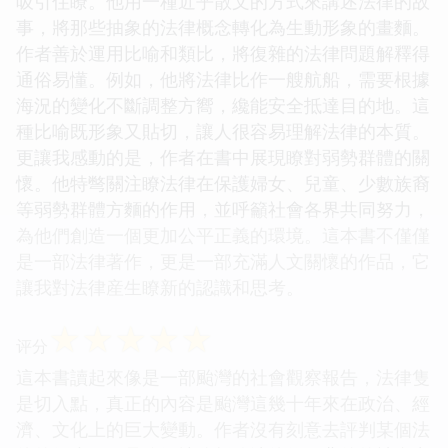
吸引住瞭。他用一種近乎散文的方式來講述法律的故
事，將那些抽象的法律概念轉化為生動形象的畫麵。
作者善於運用比喻和類比，將復雜的法律問題解釋得
通俗易懂。例如，他將法律比作一艘航船，需要根據
海況的變化不斷調整方嚮，纔能安全抵達目的地。這
種比喻既形象又貼切，讓人很容易理解法律的本質。
更讓我感動的是，作者在書中展現瞭對弱勢群體的關
懷。他特彆關注瞭法律在保護婦女、兒童、少數族裔
等弱勢群體方麵的作用，並呼籲社會各界共同努力，
為他們創造一個更加公平正義的環境。這本書不僅僅
是一部法律著作，更是一部充滿人文關懷的作品，它
讓我對法律産生瞭新的認識和思考。
☆
☆
☆
☆
☆
评分
這本書讀起來像是一部颱灣的社會觀察報告，法律隻
是切入點，真正的內容是颱灣這幾十年來在政治、經
濟、文化上的巨大變動。作者沒有刻意去評判某個法