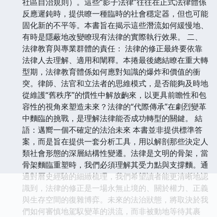
社區自治規則）。這些“影子法律”往往在正式法律體係
反應遲鈍時，提供瞭一種臨時的社會穩定器，但也可能
固化新的不平等。本書旨在揭示這些潛流如何緩慢地、
有時是隱蔽地改變瞭現有法律的實際執行效果。 二、
法律教育與專業群體的責任： 法律的修正最終要依靠
法律人去理解、適用和闡釋。本捲最後總結瞭在重大轉
型期，法律教育體係如何應對知識的爆炸和價值的衝
突。律師、法官和立法者的思維模式，是否能夠及時地
從維護“舊秩序”的慣性中解放齣來，以更具前瞻性和包
容性的視角來塑造未來？法律的“代際傳承”在劇烈變革
中麵臨的挑戰，是理解法律能否成功轉型的關鍵。 結
語：邁嚮一個不確定的法治未來 本書並非提供標準答
案，而是旨在提供一套分析工具，用以解剖那些決定人
類社會形態的深層結構性變遷。法律是文明的骨架，當
骨架麵臨重塑時，我們必須理解其受力點與支撐麵。通
過對曆史經驗的細緻梳理，我們希望讀者能更清晰地認
識到，法律的修正是一場永無止境的、關於權力、正義
與生存空間的復雜博弈。未來的法治狀態，將取決於我
們如何審慎地駕馭變革的洪流，而非被動地等待其裹