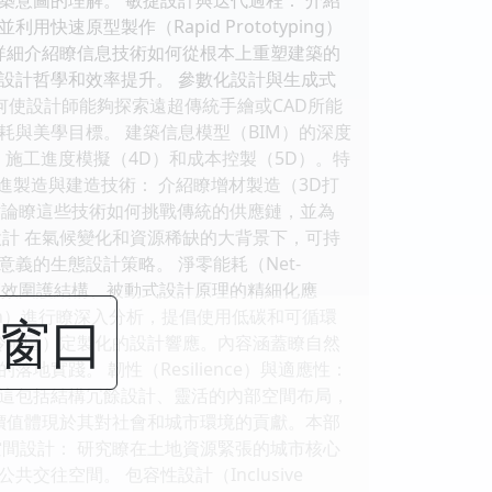
原型製作（Rapid Prototyping）
詳細介紹瞭信息技術如何從根本上重塑建築的
設計哲學和效率提升。 參數化設計與生成式
amo）如何使設計師能夠探索遠超傳統手繪或CAD所能
與美學目標。 建築信息模型（BIM）的深度
、施工進度模擬（4D）和成本控製（5D）。特
進製造與建造技術： 介紹瞭增材製造（3D打
展。討論瞭這些技術如何挑戰傳統的供應鏈，並為
計 在氣候變化和資源稀缺的大背景下，可持
的生態設計策略。 淨零能耗（Net-
括高效圍護結構、被動式設計原理的精細化應
bon）進行瞭深入分析，提倡使用低碳和可循環
閉窗口
冷地區）定製化的設計響應。內容涵蓋瞭自然
踐。 韌性（Resilience）與適應性：
這包括結構冗餘設計、靈活的內部空間布局，
價值體現於其對社會和城市環境的貢獻。本部
間設計： 研究瞭在土地資源緊張的城市核心
空間。 包容性設計（Inclusive