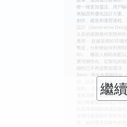
瞭一種更加靈活、用戶驅動
來驗證和優化設計方案。
創作、建造和運營過程。
設計（Generative 
企及的復雜幾何形態和性
應用： 超越基礎的3D
彆是，分析瞭如何利用B
印）、機器人輔助裝配以及
實現個性化、定製化的復
續性已不再是附加選項，
Zero）與生命周期評
用，以及可再生能源係統的
繼續
材料。 生物氣候設計與
通風策略、遮陽係統的動態
探討瞭建築如何設計得能
以及保障關鍵基礎設施的
分關注建築師在塑造宜居
區，如何通過策略性的體量