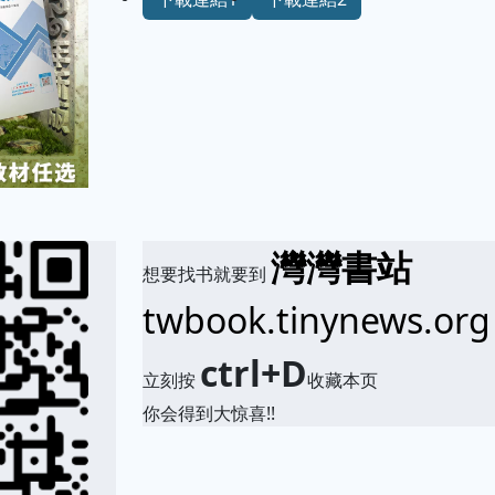
灣灣書站
想要找书就要到
twbook.tinynews.org
ctrl+D
立刻按
收藏本页
你会得到大惊喜!!