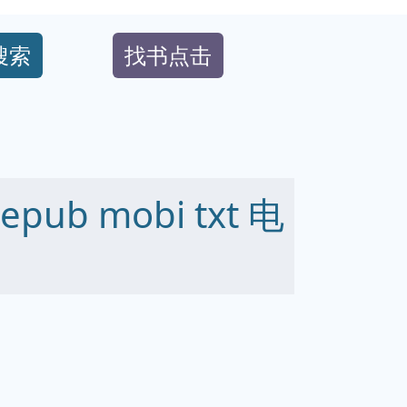
搜索
找书点击
ub mobi txt 电