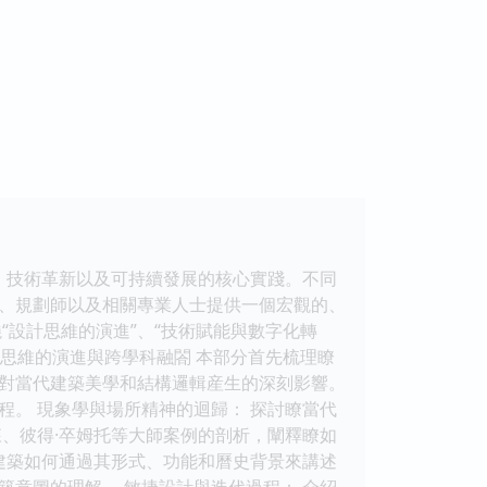
、技術革新以及可持續發展的核心實踐。不同
、規劃師以及相關專業人士提供一個宏觀的、
“設計思維的演進”、“技術賦能與數字化轉
計思維的演進與跨學科融閤 本部分首先梳理瞭
對當代建築美學和結構邏輯産生的深刻影響。
。 現象學與場所精神的迴歸： 探討瞭當代
、彼得·卒姆托等大師案例的剖析，闡釋瞭如
建築如何通過其形式、功能和曆史背景來講述
意圖的理解。 敏捷設計與迭代過程： 介紹