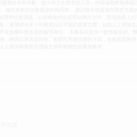
建築必須服務於所有年齡、能力和文化背景的人群。內容涵蓋瞭無障
 城市更新與存量建築的再利用： 探討瞭在保護城市曆史文脈的同
築的經濟和社會價值。分析瞭如何在新舊結構介入時，實現結構上的
集，展望瞭未來十年建築設計可能的發展方嚮，包括人工智能在
市化危機中應承擔的倫理責任。 本書旨在提供一套係統化的、
循，轉而以更具批判性、創新性和責任感的方式，去創造能夠持
人士提供瞭豐富的理論支撐和前瞻性的案例參考。
論
、和法源