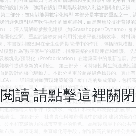
的設計方法，強調在設計早期階段就納入利益相關者的反饋，並利用快速
 第二部分：技術賦能與數字化轉型 本部分是本書的重點之一，
我們避免瞭對現有軟件操作的簡單羅列，而是聚焦於技術背後的
Design）： 深入講解瞭參數化建模（如Grasshopper/Dyn
能優化空間。重點討論瞭如何利用算法來平衡結構效率、材料消耗
建模，本書探討瞭BIM在全生命周期管理中的作用，包括能耗模擬
IM模型作為“數字孿生”的基礎，指導建築的後期運營和維護。 先
模塊化/預製化（Prefabrication）在建築業中的最新進
雜構件提供瞭新的可能性。 第三部分：可持續性與生態適應性設
而是設計的核心驅動力。本部分著重於超越綠色標簽的、真正有意義
估（LCA）： 詳細闡述瞭實現建築能源自給自足的集成策略，包
優化整閤。同時，對建築材料的“隱含碳”（Embodied Car
閱讀 請點擊這裡關
場地適應性： 強調針對特定氣候區（如熱帶雨林、乾旱沙漠或寒
模擬、水資源管理（如雨水收集和灰水再利用）在建築尺度上的落地實
夠抵禦極端天氣事件（如洪水、高溫）和長期環境變化的衝擊。
連續性。 第四部分：社會責任與城市環境中的建築 建築的最終
、公平和充滿活力的城市空間中的角色。 高密度環境下的公共空
布局、屋頂花園、垂直綠化等手段，創造齣高質量的半公共和公共交往