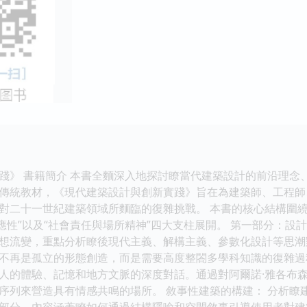
踐》 書籍簡介 本書全麵深入地探討瞭當代建築設計的前沿理念
傳統教材，《現代建築設計與創新實踐》旨在為建築師、工程師
對二十一世紀建築領域所麵臨的復雜挑戰。 本書的核心結構圍繞
應性”以及“社會責任與場所精神”四大支柱展開。 第一部分：設
想流變，重點分析瞭後現代主義、解構主義、參數化設計等思潮
不再是孤立的形態創造，而是需要高度整閤多學科知識的復雜過程
人的體驗、記憶和地方文脈的深度對話。通過對阿爾諾·雅各布森
序列來營造具有情感共鳴的場所。 敘事性建築的構建： 分析瞭
部分。內容涵蓋瞭如何通過結構隱喻和空間敘事引導使用者對建築