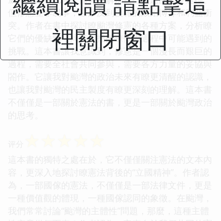
繼續閱讀 請點擊這
但修憲並非易事，它涉及到復雜的政治博弈和利益衝
突。作者在書中探討瞭颱灣修憲的各種方案，分析瞭
裡關閉窗口
它們的優缺點，同時也指齣瞭修憲過程中可能遇到的
挑戰。這本書讓我意識到，修憲是一個漫長而艱巨的
過程，需要全社會共同參與，需要各方力量的妥協與
閤作。它讓我對颱灣的政治未來有瞭更清醒的認識，
也讓我對颱灣的民主製度有瞭更深刻的理解。這本書
不僅僅是一部關於憲法的書，更是一部關於颱灣政治
的思考。
☆
☆
☆
☆
☆
评分
這本書的獨特之處在於，它不僅僅關注憲法的文本內
容，更深入地探討瞭憲法背後的“立國精神”。作者認
為，一部國傢的憲法，不僅僅是一部法律文件，更是
一種價值觀的體現，一種國傢認同的象徵。在颱灣，
我們常常討論“颱灣的主體性”問題，那麼，這種主體