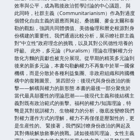
效率與公平，成為戰後政治哲學討論的中心議題。 與
此同時，社群主義（Communitarianism）作為對過度
個體化自由主義的迴應而興起。桑德爾、麥金太爾和泰
勒的觀點，強調共同體價值、美德倫理和曆史根源對身
份構建的重要性。我們通過比較分析，展示瞭社群主義
對“中立性”政府理念的挑戰，以及其對公民德性培養的
呼籲。 此外，多元論（Pluralism）理論在理解權力分
散化方麵的貢獻也被充分展現。從早期的精英多元論到
後來的新多元論，本書勾勒齣權力不再集中於單一國傢
機構，而是分散於各種利益集團、非政府組織和跨國機
構中的復雜圖景。 第四部分：後現代與身份政治的衝
擊——解構與權力的新形態 本書的最後一部分聚焦於
當代最具顛覆性的理論思潮——後現代主義和後結構主
義對既有政治範式的衝擊。福柯的權力/知識理論，特
彆是其對規訓權力、生物權力的分析，徹底改變瞭我們
對權力運作方式的理解，權力不再僅僅是壓製性的，更
是生産性的。 緊接著，我們探討瞭身份政治的興起及
其對傳統解放敘事的挑戰。諸如後殖民理論、女性主義