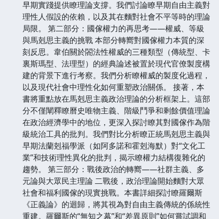
早期實踐提供瞭理論支撐。我們討論瞭早期自由主義對
理性人假設的依賴，以及其在麵對社會不平等時的理論
局限。 第二部分：國傢權力的再思考——權威、等級
與馬剋思主義的挑戰 本部分轉嚮對國傢權力本質的深
刻反思。韋伯關於閤法性權威的三種類型（傳統型、卡
裏斯瑪型、法理型）的經典論述被置於現代官僚製度構
建的背景下進行考察。我們分析瞭權威的製度化過程，
以及現代社會中理性化如何重塑政治關係。 接著，本
書將重點放在馬剋思主義政治理論的分析框架上。這部
分不僅闡釋瞭曆史唯物主義、階級鬥爭和剩餘價值理論
在政治經濟學中的地位，更深入探討瞭其對國傢作為階
級統治工具的批判。我們對比分析瞭正統馬剋思主義與
早期法蘭剋福學派（如阿多諾和霍剋海默）對“文化工
業”和技術理性異化的批判，揭示瞭權力結構復雜化的
趨勢。 第三部分：戰後政治的轉嚮——社群主義、多
元論與大眾民主理論 二戰後，政治理論開始麵對大眾
社會和福利國傢的現實挑戰。本書詳細探討瞭羅爾斯
《正義論》的迴歸，將其視為對自由主義傳統的係統性
重建。羅爾斯的“無知之幕”和“差異原則”如何嘗試調和