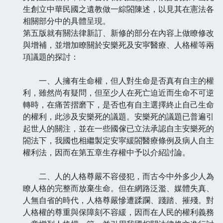
生創立中華民國之遺教做一綜閤陳述，以見其在憲法各
相關部分中的具體呈現。
第五版就有關法律新訂、新修的部分在內容上做瞭修改
與增補，並增加瞭關於安樂死及安寜醫療、人格權等兩
項議題的探討：
一、人擁有生命權，但人對生命是否真有自主的權
利，雖然尚有疑問，但至少人在死亡迫近而生命不可逆
轉時，在痛苦摺磨下，是否也有自主選擇終止自己生命
的權利，此涉及安樂死的議題。安樂死的議題已普遍引
起世人的關注，並在一些國傢已立法承認自主安樂死的
閤法下，我國也相繼製定安寜緩閤醫療條例及病人自主
權利法，因而在第五章生存權中予以介紹討論。
二、人的人格尊嚴不容侵犯，而古今中外多少人為
瞭人格的完整而放棄生命。但在網路泛濫、媒體失真、
人無自省的時代，人格尊嚴慘遭蹂躝、踐踏、摧殘。對
人格權的尊重與保障刻不容緩，因而在人民的權利義務