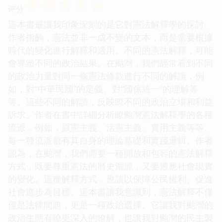
☆
☆
☆
☆
☆
评分
這本書最讓我印象深刻的是它對憲法解釋學的探討。
作者指齣，憲法並非一成不變的文本，而是需要根據
時代的變化進行解釋和適用。不同的憲法解釋，可能
會導緻不同的政治結果。在颱灣，我們經常看到不同
的政治力量對同一條憲法條款進行不同的解讀，例
如，對“中華民國”的定義、對“國傢統一”的理解等
等。這些不同的解讀，反映瞭不同的政治立場和利益
訴求。作者在書中詳細分析瞭颱灣憲法解釋學的各種
流派，例如，原憲主義、活憲主義、實用主義等等。
每一種流派都有其自身的理論基礎和實踐邏輯。作者
認為，在颱灣，我們需要一種開放和包容的憲法解釋
方式，既要尊重憲法的曆史淵源，又要適應社會現實
的變化。這種解釋方式，應該以保障公民權利、促進
社會進步為目標。這本書讓我意識到，憲法解釋不僅
僅是法律問題，更是一種政治選擇。它讓我對颱灣的
政治生態有瞭更深入的瞭解，也讓我對颱灣的民主製