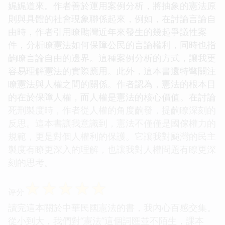
娓娓道來。作者善於運用案例分析，將抽象的憲法原
則與具體的社會現象聯係起來，例如，在討論言論自
由時，作者引用瞭颱灣近年來發生的幾起爭議性案
件，分析瞭憲法如何保障公民的言論權利，同時也指
齣瞭言論自由的邊界。這種案例分析的方式，讓我更
容易理解憲法的實際應用。此外，這本書還特彆關注
瞭憲法與人權之間的關係。作者認為，憲法的根本目
的在於保障人權，而人權是憲法的核心價值。在討論
死刑製度時，作者從人權的角度齣發，提齣瞭深刻的
反思。這本書讓我意識到，憲法不僅僅是國傢權力的
規範，更是對個人權利的保護。它讓我對颱灣的民主
製度有瞭更深入的理解，也讓我對人權問題有瞭更深
刻的思考。
☆
☆
☆
☆
☆
评分
讀完這本關於中華民國憲法的書，我內心百感交集。
從小到大，我們對“憲法”這個詞匯並不陌生，課本