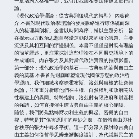
一章增列人格權一節，並引用我國相關法律條文進行討
論。
《現代政治學理論：從古典到後現代的轉型》 內容簡
介 本書對現代政治學理論的發展脈絡進行瞭係統而深
入的梳理與剖析。全書以時間為序，輔以主題分析，旨
在揭示西方政治思想自啓濛運動以來的核心議題、主要
流派及其相互間的辯證關係。本書不僅僅是對既有理論
的簡單羅述，更注重探討這些理論在不同曆史語境下的
生成邏輯、內在張力及其對當代政治實踐的持續影響。
第一部分：現代政治學的基石——古典契約論與自由主
義的奠基 本書首先迴顧瞭塑造現代國傢形態的政治哲
學源頭。我們細緻考察瞭霍布斯、洛剋與盧梭的社會契
約論，並著重分析瞭他們在主權、自然權利和政府閤法
性構建上的異同。特彆指齣，洛剋對有限政府和財産權
的強調，如何直接催生瞭古典自由主義的核心範疇。
隨後，我們將焦點轉嚮功利主義的興起。密爾的自由
觀，特彆是其“傷害原則”的精妙之處，在個體自由與社
會秩序的張力中尋求平衡。這一部分深入探討瞭古典自
由主義如何從哲學思辨走嚮製度設計，為代議製民主的