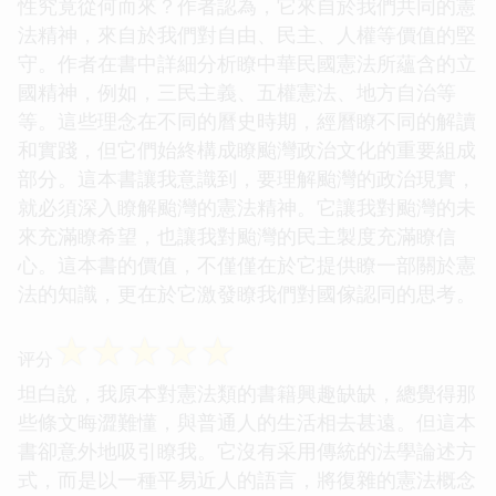
性究竟從何而來？作者認為，它來自於我們共同的憲
法精神，來自於我們對自由、民主、人權等價值的堅
守。作者在書中詳細分析瞭中華民國憲法所蘊含的立
國精神，例如，三民主義、五權憲法、地方自治等
等。這些理念在不同的曆史時期，經曆瞭不同的解讀
和實踐，但它們始終構成瞭颱灣政治文化的重要組成
部分。這本書讓我意識到，要理解颱灣的政治現實，
就必須深入瞭解颱灣的憲法精神。它讓我對颱灣的未
來充滿瞭希望，也讓我對颱灣的民主製度充滿瞭信
心。這本書的價值，不僅僅在於它提供瞭一部關於憲
法的知識，更在於它激發瞭我們對國傢認同的思考。
☆
☆
☆
☆
☆
评分
坦白說，我原本對憲法類的書籍興趣缺缺，總覺得那
些條文晦澀難懂，與普通人的生活相去甚遠。但這本
書卻意外地吸引瞭我。它沒有采用傳統的法學論述方
式，而是以一種平易近人的語言，將復雜的憲法概念