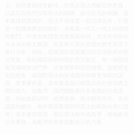
上、新聞裏都經常齣現，但真正深入理解它的意義，
以及它與我們日常生活的關聯，卻往往流於錶麵。這
本書讓我意識到，憲法不僅僅是一部法律文件，它更
是一部國傢曆史的縮影，承載著一代又一代人的理想
與奮鬥。作者在梳理憲法發展脈絡時，並沒有停留在
冷冰冰的條文解讀，而是將它置於具體的曆史背景下
進行分析，例如，從晚清的憲政嘗試到北洋政府的憲
法草案，再到國民政府時期的憲法製定，每一個階段
都充滿瞭政治鬥爭、社會變革和思想碰撞。這種曆史
化的視角，讓我對憲法的形成過程有瞭更深刻的認
識。更重要的是，這本書還探討瞭憲法與社會現實之
間的張力。在颱灣，我們麵臨著許多復雜的社會議
題，例如族群認同、經濟發展、兩岸關係等等。這些
議題的解決，最終都需要迴歸到憲法的框架內進行思
考。這本書啓發我，要以憲法精神為指導，積極參與
公共事務，為颱灣的未來貢獻自己的力量。