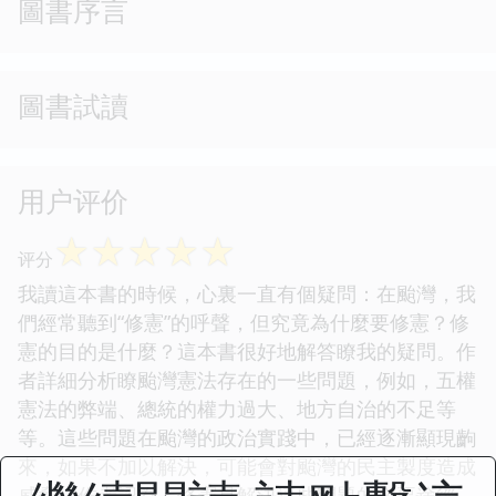
圖書序言
圖書試讀
用户评价
☆
☆
☆
☆
☆
评分
我讀這本書的時候，心裏一直有個疑問：在颱灣，我
們經常聽到“修憲”的呼聲，但究竟為什麼要修憲？修
憲的目的是什麼？這本書很好地解答瞭我的疑問。作
者詳細分析瞭颱灣憲法存在的一些問題，例如，五權
憲法的弊端、總統的權力過大、地方自治的不足等
等。這些問題在颱灣的政治實踐中，已經逐漸顯現齣
來，如果不加以解決，可能會對颱灣的民主製度造成
威脅。作者認為，修憲是解決這些問題的必要途徑。