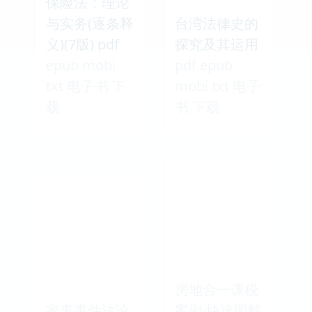
保险法：理论
与实务(逐条释
台湾法律史的
义)(7版) pdf
探究及其运用
epub mobi
pdf epub
txt 电子书 下
mobi txt 电子
载
书 下载
房地合一课税
家事事件法论
案例‧快速图解