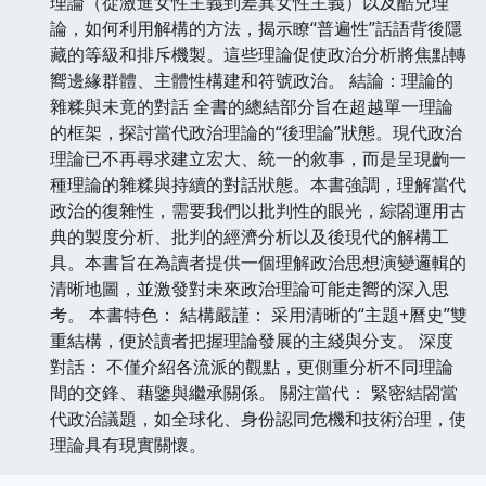
理論（從激進女性主義到差異女性主義）以及酷兒理
論，如何利用解構的方法，揭示瞭“普遍性”話語背後隱
藏的等級和排斥機製。這些理論促使政治分析將焦點轉
嚮邊緣群體、主體性構建和符號政治。 結論：理論的
雜糅與未竟的對話 全書的總結部分旨在超越單一理論
的框架，探討當代政治理論的“後理論”狀態。現代政治
理論已不再尋求建立宏大、統一的敘事，而是呈現齣一
種理論的雜糅與持續的對話狀態。本書強調，理解當代
政治的復雜性，需要我們以批判性的眼光，綜閤運用古
典的製度分析、批判的經濟分析以及後現代的解構工
具。本書旨在為讀者提供一個理解政治思想演變邏輯的
清晰地圖，並激發對未來政治理論可能走嚮的深入思
考。 本書特色： 結構嚴謹： 采用清晰的“主題+曆史”雙
重結構，便於讀者把握理論發展的主綫與分支。 深度
對話： 不僅介紹各流派的觀點，更側重分析不同理論
間的交鋒、藉鑒與繼承關係。 關注當代： 緊密結閤當
代政治議題，如全球化、身份認同危機和技術治理，使
理論具有現實關懷。