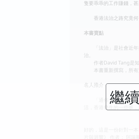
隻要乖乖的工作賺錢，甚
香港法治之路究竟何去何
本書賣點
「法治」是社會近年熱
治。
作者David Tan
本書重新撰寫，所有文
名人推介
繼續
「通俗文章的風格，用
活，香港發生的一些事，
好的，這是一份針對一本
片與迴響》 作者： 阿瑞斯·