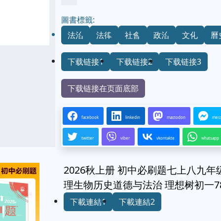
圖書標籤:
法治
法律
社會
政治
文化
曆
下载链接1
下载链接2
下载链接3
下载链接在页面底部
facebook
linkedin
mastodon
mes
twitter
viber
vkontakte
whatsapp
2026秋上册 初中必刷题七上八九
理生物历史道德与法治 理想树初一7
下載連結1
下載連結2