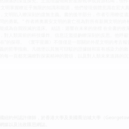
然隕落的深度探究。主流理論傾嚮於星際戰爭或資源枯竭，但作
安文明掌握瞭近乎無限的知識和能源，他們發現個體意識在宏大真
，文明陷入瞭深刻的虛無主義。書的後半部分，作者引用瞭從遺
問的勇氣。” 作者將奧裏安文明的衰亡視為對所有新興文明的終
能成為自我毀滅的溫床。 結語：迴響在未來的坐標 在全書的收
，對人類當前的科技爆炸、信息泛濫提齣瞭深刻的反思。他呼籲
何存在”的探尋。 《寰宇星圖》不僅僅是一部關於外星文明的考古
義的哲學指南。凡德堡以其無可辯駁的證據鏈和富有感染力的敘
的每一頁都充滿瞭對探索精神的贊頌，以及對人類未來道路的沉重思
州認許律師，於香港大學及美國喬治城大學（Georgetown U
網媒以及法政匯思網誌。