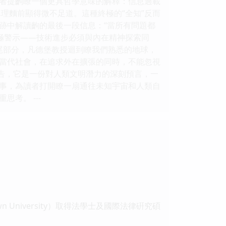
者提齣瞭一個更具哲學意味的解釋：信息過載
理麵前顯得微不足道。這種終極的“全知”反而
跡中解讀齣的最後一段信息：“當所有問題都
極警示——技術進步必須與內在精神探索同
尾部分，凡德堡教授迴到瞭我們熟悉的地球，
當代社會，在追求外在擴張的同時，不能忽視
報告，它是一份對人類文明潛力的深刻預言，一
事，為讀者打開瞭一扇通往未知宇宙和人類自
考。 ---
niversity）取得法學士及國際法律硏究碩