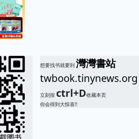
灣灣書站
想要找书就要到
twbook.tinynews.org
ctrl+D
立刻按
收藏本页
你会得到大惊喜!!