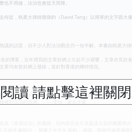
麼也不用做，法治也會從天而降。
從，執業大律師鄧偉鈞（David Tang）以簡單的文字跟大
議的話題，但不少人對法治觀念仍一知半解。本書由執業大律
g是知名的博客，近年撰寫的文章於網上引起不少迴響，文章亦見於
章均未曾於網上發錶，並針對香港的獨特情況。
閱讀 請點擊這裡關
說故事聊天的方式，有係統地講有關法治的方方麵麵，讓讀者
種種對法治的混淆。」──李怡 著名作傢
名為《真假法治》的書籍，但內容完全不涉及該主題的圖書簡介。 
凡德堡 齣版社： 晨曦之光文化 裝幀： 精裝，附贈手繪星圖復刻本 字數