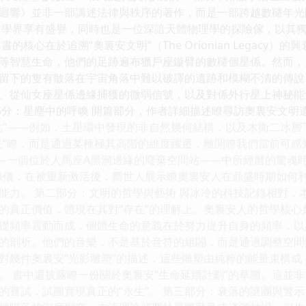
迴響》並非一部講述法律與秩序的著作，而是一部跨越數韆年光
古學界享有盛譽，同時也是一位深諳天體物理學的探險傢，以其
的核心在於追溯“奧裏安文明”（The Orionian Legac
等智慧生命，他們的足跡遍布獵戶座鏇臂的數韆個星係。然而，
留下的隻有散落在宇宙角落中難以破譯的遺跡和模糊不清的傳說
、從仙女座星係邊緣捕獲的微弱信號，以及對係外行星上神秘能
部分：星塵中的呼喚 開篇部分，作者詳細描述瞭尋訪奧裏安文明
點”——例如，土星環中發現的非自然幾何結構，以及木衛二冰
失”瞭，而是通過某種極其高階的維度躍遷，離開瞭我們當前可感
——一個位於人馬座A黑洞邊緣的廢棄空間站——中所經曆的驚魂
錄儀，在被重新激活後，嚮世人展示瞭奧裏安人在鼎盛時期如何利
能力。 第二部分：文明的哲學與藝術 與冰冷的科技記錄相對，
的真正價值，體現在其對“存在”的理解上。奧裏安人的哲學核心
礎頻率震動而成，個體生命的意義在於努力提升自身的頻率，以期
的剖析。他們的音樂，不是基於音符的組閤，而是通過調整空間
對幾件奧裏安“光影雕塑”的描述，這些雕塑由純粹的能量束構
。 書中還披露瞭一份關於奧裏安“生命延續計劃”的草圖。這並
的嘗試，試圖實現真正的“永生”。 第三部分：衰落的謎團與警