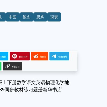
史
中國
觀念
思辨
現實
senger
pinterest
reddit
telegram
复制链接
年级上下册数学语文英语物理化学地
89同步教材练习题册新华书店