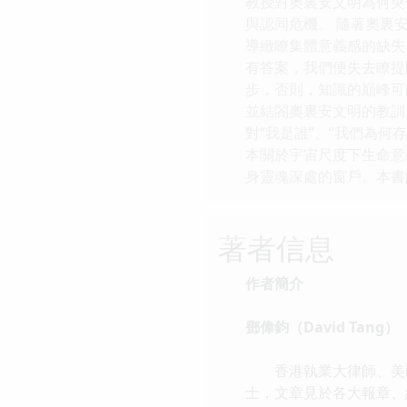
教授對奧裏安文明為何突
與認同危機。 隨著奧裏
導緻瞭集體意義感的缺失
有答案，我們便失去瞭提
步，否則，知識的巔峰可
並結閤奧裏安文明的教訓
對“我是誰”、“我們為
本關於宇宙尺度下生命意
身靈魂深處的窗戶。本書
著者信息
作者簡介
鄧偉鈞（David Tang）
香港執業大律師、美國紐約
士，文章見於各大報章、