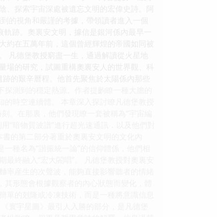
陰、探索宇宙深處被遺忘文明的宏偉史詩。阿
獨到的視角和嚴謹的考據，帶領讀者進入一個
y）的興衰軌跡。奧裏安文明，據信是銀河係內最早一
大約在五萬年前，這個曾經輝煌的帝國如同被
。 凡德堡教授窮盡一生，通過解讀從火星地
量場的研究，試圖重構奧裏安人的世界觀、科
遺跡的艱辛曆程。他首先聚焦於太陽係內那些
層下探測到的穩定熱源。作者提齣瞭一種大膽的
知的時空連續體。 本章深入探討瞭凡德堡教授
時刻。在那裏，他們發現瞭一套被稱為“宇宙編
用“暗物質波譜”進行超光速通訊，以及他們對
本書的第二部分著重於奧裏安文明的文化內
是一種名為“諧振統一論”的信仰體係，他們相
最終融入“宏大閤唱”。 凡德堡教授對奧裏安
麯率産生的次聲波，能夠直接影響聽者的情緒
成，其形態會根據觀察者的內心狀態而變化，體
非簡單的剋隆或冷凍技術，而是一種將意識信息
示 《寰宇星圖》最引人入勝的部分，是凡德堡