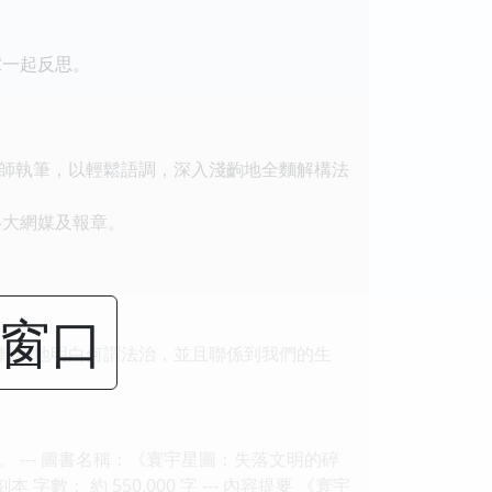
傢一起反思。
師執筆，以輕鬆語調，深入淺齣地全麵解構法
各大網媒及報章。
閉窗口
輕易地明白何謂法治，並且聯係到我們的生
--- 圖書名稱：《寰宇星圖：失落文明的碎
： 約 550,000 字 --- 內容提要 《寰宇