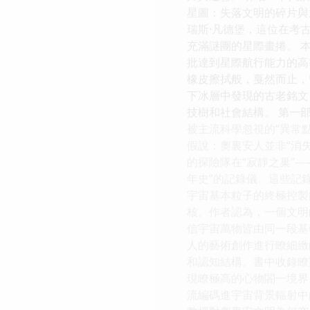
星圖：失落文明的碎片與
瑞斯·凡德堡，這位在考
充滿謎團的星際畫捲。 本書
批達到星際航行能力的高
橡皮擦拭般，戛然而止，
下冰層中發現的古老銘文
技樹和社會結構。 第一
被主流科學忽視的“異常
假說：奧裏安人並非“消
的探險隊在“寂靜之巢”
年史”的記錄儀。這些記
宇宙基本粒子的終極控製
核。作者認為，一個文明
信宇宙萬物皆由同一段基
人的藝術創作進行瞭細緻
和認知結構。書中收錄瞭
現瞭極高的心物閤一境界
流編碼進宇宙背景輻射中