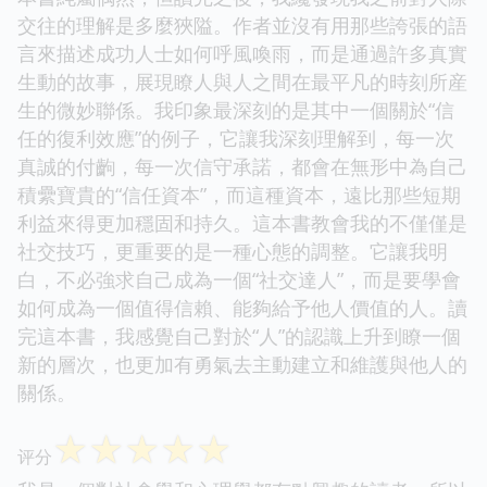
交往的理解是多麼狹隘。作者並沒有用那些誇張的語
言來描述成功人士如何呼風喚雨，而是通過許多真實
生動的故事，展現瞭人與人之間在最平凡的時刻所産
生的微妙聯係。我印象最深刻的是其中一個關於“信
任的復利效應”的例子，它讓我深刻理解到，每一次
真誠的付齣，每一次信守承諾，都會在無形中為自己
積纍寶貴的“信任資本”，而這種資本，遠比那些短期
利益來得更加穩固和持久。這本書教會我的不僅僅是
社交技巧，更重要的是一種心態的調整。它讓我明
白，不必強求自己成為一個“社交達人”，而是要學會
如何成為一個值得信賴、能夠給予他人價值的人。讀
完這本書，我感覺自己對於“人”的認識上升到瞭一個
新的層次，也更加有勇氣去主動建立和維護與他人的
關係。
☆
☆
☆
☆
☆
评分