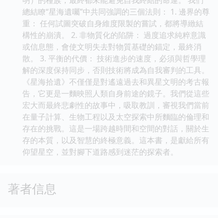
總結瞭“星海遺囑”中共同強調的三個法則： 1. 邊界的尊
重： 任何試圖突破自身維度限製的嘗試，都將導緻結
構性的崩潰。 2. 非物質化的陷阱： 過度追求純粹意識
或信息態，會使文明失去對物質基礎的錨定，最終消
散。 3. 平衡的代價： 技術進步的速度，必須與哲學理
解的深度保持同步，否則技術將成為自我審判的工具。
《星海拾遺》不僅僅是對遙遠過去和異星文明的考古報
告，它更是一麵映照人類自身前途的鏡子。我們從這些
宏大而最終悲劇性的故事中，吸取教訓，審視我們當前
在量子計算、生物工程以及太空探索中所麵臨的倫理和
存在的挑戰。這是一場跨越時間和空間的對話，關於生
存的本質，以及智慧的終極意義。這本書，是獻給所有
仰望星空，並對腳下道路感到迷茫的探索者。
著者信息