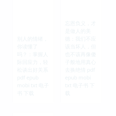
忘恩负义，才
是做人的美
别人的情绪，
德：我们不应
你读懂了
该当坏人，但
吗？：掌握人
也不该再像傻
际回应力，轻
子般地用真心
松谈出好关系
去换绝情 pdf
pdf epub
epub mobi
mobi txt 电子
txt 电子书 下
书 下载
载