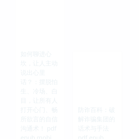
如何聊进心
坎，让人主动
说出心里
话？：摆脱怕
生、冷场、白
目，让所有人
打开心门、畅
防诈百科：破
所欲言的自信
解诈骗集团的
沟通术！ pdf
话术与手法
epub mobi
pdf epub