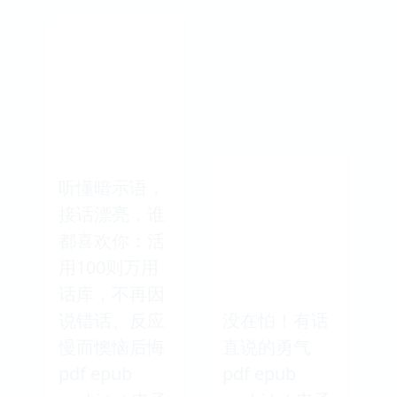
听懂暗示语，
接话漂亮，谁
都喜欢你：活
用100则万用
话库，不再因
说错话、反应
没在怕！有话
慢而懊恼后悔
直说的勇气
pdf epub
pdf epub