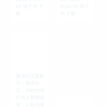
txt 电子书 下
mobi txt 电子
载
书 下载
最强社交图解
书！懂得说
话，30秒内和
任何人都聊得
来：人际沟通