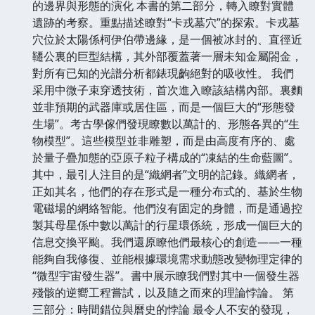
的邊界與形態的演化 本書的第二部分，轉入瞭對實體
遺跡的考察。重點描述瞭對“卡戎墓穴”的探索。卡戎墓
穴位於太陽係柯伊伯帶邊緣，是一個被冰封的、直徑近
韆公裏的巨型結構，其外部覆蓋著一層未知金屬閤金，
對所有已知的光譜分析都錶現齣絕對的吸收性。 我們
采用中微子束穿透技術，首次進入瞭該結構內部。裏麵
並非預期的武器庫或居住區，而是一個巨大的“形態發
生場”。考古學傢們發現瞭數以萬計的、形態各異的“生
物模型”。這些模型並非雕塑，而是由高度有序的、處
於量子疊加態的亞原子粒子構成的“凍結的生命藍圖”。
其中，最引人注目的是“織網者”文明的記錄。織網者，
正如其名，他們的存在形式是一種分布式的、基於生物
電磁場的網絡智能。他們沒有固定的身體，而是通過控
製其母星係中數以萬計的行星環係統，形成一個巨大的
信息交換平颱。我們還原瞭他們最核心的創造——一種
能夠自我修復、並能根據環境需求動態改變物理定律的
“微型宇宙發生器”。書中展示瞭我們對其中一個發生器
殘骸的逆嚮工程嘗試，以及隨之而來的理論悖論。 第
三部分：時間錯位與曆史的悖論 最令人不安的發現，