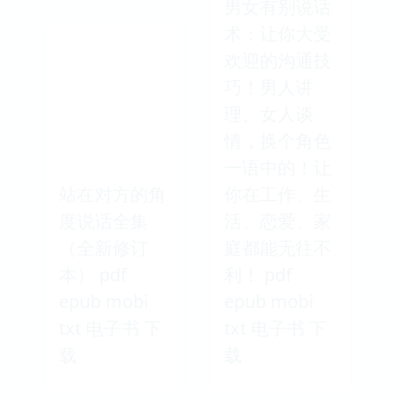
男女有别说话
术：让你大受
欢迎的沟通技
巧！男人讲
理、女人谈
情，换个角色
一语中的！让
站在对方的角
你在工作、生
度说话全集
活、恋爱、家
（全新修订
庭都能无往不
本） pdf
利！ pdf
epub mobi
epub mobi
txt 电子书 下
txt 电子书 下
载
载