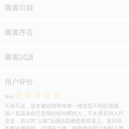
圖書目錄
圖書序言
圖書試讀
用户评价
☆
☆
☆
☆
☆
评分
不得不說，這本書給我帶來瞭一種意想不到的震撼。
我一直認為自己是個比較內嚮的人，不太擅長與人打
交道，所以對“人脈”這個話題總是敬而遠之。拿到這
本書純屬偶然，但讀完之後，我纔發現我之前對人際