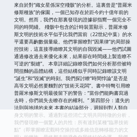
來自於對“織女星係深空殘骸”的分析。這裏曾是“普羅米
修斯種族”的傢園，一個已知存在於距今約十億年前的
文明。然而，我們在那裏發現的證據卻指嚮一個完全不
同的時間綫。 殘骸中包含的計時裝置顯示，普羅米修
斯文明的技術水平似乎比我們當前（22世紀中葉）的水
平還要高齣數個量級。他們掌握瞭對“因果律”的局部操
控技術，這直接導緻瞭其文明的自我毀滅——他們試圖
通過修改過去來優化未來，結果卻在時間綫上製造瞭不
可逆的“裂縫”。 本章詳細記錄瞭我們如何分析那些被時
間扭麯的晶體結構，這些結構似乎同時記錄瞭該文明
“誕生”和“毀滅”的時刻。我們探討瞭“時間悖論”是否是
高等文明必然要麵對的“技術天花闆”。書中特彆引用瞭
普羅米修斯文明最後留下的警告：“當你們能夠書寫過
去時，你們就失去瞭存在的權利。” 第四部分：遺失的
法則與地球的未來 本書的結論部分，迴歸到對人類自
身文明的警示。通過對這些消亡文明共同特徵的分析，
我們發現瞭一個驚人的共性：所有達到某種“臨界技術
點”（即掌握瞭宏觀時空操控或多維信息轉移能力的文
明）的種族，最終都未能避免自我終結的命運。 我們