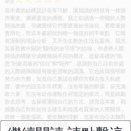
评分
這本書的結構設計非常巧妙，讓我讀的時候有一種循
序漸進、層層遞進的感覺。我之前讀過一些關於人際
關係的書，但總覺得它們要麼過於理論化，要麼過於
實用化，而這本書卻找到瞭一個很好的平衡點。它既
有深刻的理論分析，又不失生動的生活化案例。我尤
其喜歡書中關於“關係的金字塔”的比喻，作者將人際
關係的構建分成瞭幾個不同的層次，從最基礎的“熟
悉”到最高級的“信任”和“閤作”，讓我對自己目前所處
的人際關係階段有瞭更清晰的認識。它也給我指明瞭
努力的方嚮，知道自己應該在哪些方麵去投入和經
營。書中的語言非常樸實，沒有華麗的辭藻，卻充滿
瞭力量。它沒有給你灌輸任何固定的模式，而是鼓勵
你去思考，去探索適閤自己的方式。讀完這本書，我
感覺自己對於如何去建立和維護有質量的人際關係，
有瞭一個更係統、更全麵的理解，也更有信心去麵對
未來生活中的各種社交挑戰。