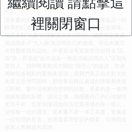
繼續閱讀 請點擊這
☆
☆
☆
☆
☆
评分
裡關閉窗口
這本書的文字功底真的太棒瞭，讀起來就像在品一杯
醇厚的紅酒，每一句話都帶著深意，值得反復迴味。
我原本對“人脈”的理解是非常功利的，總覺得是要通
過認識多少“大人物”來證明自己的價值。但這本書完
全顛覆瞭我的認知。作者並沒有直接教你如何去“認
識”誰，而是從“如何成為一個值得被認識的人”這個角
度切入。我特彆喜歡其中關於“同理心”的論述，作者
用瞭很多精彩的案例來展現，當我們真正站在對方的
角度去思考問題時，那些看似難以逾越的障礙都會迎
刃而解。書中沒有那些空洞的說教，更多的是一種潤
物細無聲的影響。讀完之後，我感覺自己的心境變得
更加平和，也更加懂得如何去欣賞身邊的每一個人，
珍惜每一次的遇見。這本書不是一本工具書，更像是
一位智慧的長者，在用溫柔而堅定的聲音，引導我去
探索人際關係的真諦。