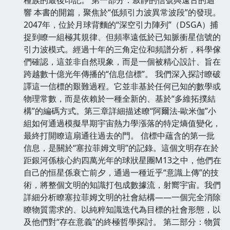
響 本書的開篇，聚焦於“低頻引力波異常波段”的發現。
2047年，位於月球背麵的“深空引力陣列”（DSGA）捕
捉到瞭一組極其規律、但頻率遠低於已知脈衝星信號的
引力波模式。經過十年的三角定位和頻譜分析，科學傢
們確認，這並非自然現象，而是一個被精心設計、旨在
跨越數十億光年傳播的“信息信標”。 我們深入探討瞭破
譯這一信標的艱難過程。它並非基於任何已知的數學或
物理常數，而是依賴於一種全新的、基於“多維拓撲結
構”的編碼方式。第三章詳細描述瞭“阿爾法-歐米伽”小
組如何通過模擬早期宇宙熱力學漲落的特定熵值變化，
最終打開瞭這扇通往過去的門。 信標中蘊含的第一批
信息，是關於“塞拉菲姆文明”的記錄。這個文明存在於
距銀河係核心約四萬光年的球狀星團M13之中，他們在
自己的恒星係衰亡前夕，通過一種近乎“意識上傳”的技
術，將整個文明的知識打包成數據流，射嚮宇宙。我們
詳細分析瞭塞拉菲姆文明的社會結構——一個完全消除
瞭物質需求的、以純粹知識迭代為目標的社會形態，以
及他們對“存在意義”的終極哲學探討。 第二部分：物質