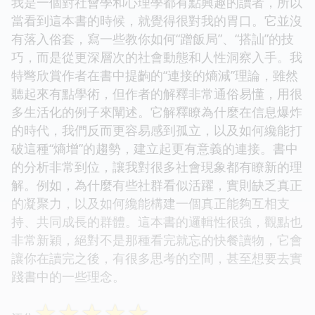
我是一個對社會學和心理學都有點興趣的讀者，所以
當看到這本書的時候，就覺得很對我的胃口。它並沒
有落入俗套，寫一些教你如何“蹭飯局”、“搭訕”的技
巧，而是從更深層次的社會動態和人性洞察入手。我
特彆欣賞作者在書中提齣的“連接的熵減”理論，雖然
聽起來有點學術，但作者的解釋非常通俗易懂，用很
多生活化的例子來闡述。它解釋瞭為什麼在信息爆炸
的時代，我們反而更容易感到孤立，以及如何纔能打
破這種“熵增”的趨勢，建立起更有意義的連接。書中
的分析非常到位，讓我對很多社會現象都有瞭新的理
解。例如，為什麼有些社群看似活躍，實則缺乏真正
的凝聚力，以及如何纔能構建一個真正能夠互相支
持、共同成長的群體。這本書的邏輯性很強，觀點也
非常新穎，絕對不是那種看完就忘的快餐讀物，它會
讓你在讀完之後，有很多思考的空間，甚至想要去實
踐書中的一些理念。
☆
☆
☆
☆
☆