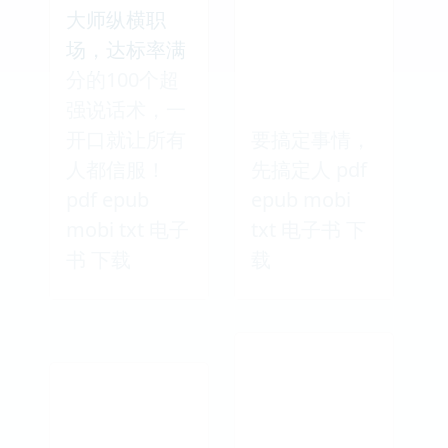
大师纵横职
场，达标率满
分的100个超
强说话术，一
开口就让所有
要搞定事情，
人都信服！
先搞定人 pdf
pdf epub
epub mobi
mobi txt 电子
txt 电子书 下
书 下载
载