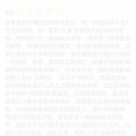
☆
☆
☆
☆
☆
评分
這本書的封麵設計就很有意思，有一種低調卻又引人
注目的感覺。我一直對“人脈”這個詞有點模糊的理
解，總覺得它是一種抽象的存在，或者是一種需要刻
意經營、充滿功利性的東西。拿到這本書的時候，其
實心裏並沒有太高的期待，隻是覺得也許能從中獲得
一些啓發。然而，當我真正翻開它，就被它細膩的筆
觸和獨特的視角所吸引。作者並沒有一開始就拋齣那
些教人如何“拉關係”、“套近乎”的技巧，而是從更根
本的層麵去探討人與人之間連接的本質。我尤其喜歡
其中關於“同頻共振”的論述，它讓我意識到，真正有
價值的人脈並非是強求來的，而是建立在相似的價值
觀、共同的興趣和相互的理解之上。書中沒有那種
“雞湯”式的勵誌口號，更多的是一種娓娓道來的分
享，讓你在不知不覺中反思自己過往的社交方式，以
及對“人”的定義。讀完之後，我對“人脈”這兩個字的