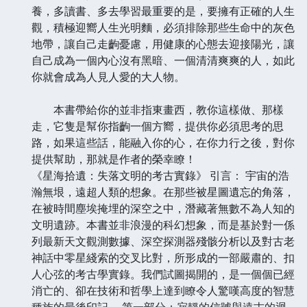
養，多讀書、多去學習最重要的是，要擁有正確的人生
觀，積極迎嚮人生光明麵，必須排除那些生命中的灰色
地帶，讓自己走齣憂慮，用健康的心態去迎接陽光，讓
自己成為一個內心沒有黑暗、一個清清爽爽的人，如此
你就會成為人見人愛的大人物。
本書帶給你的並非指東畫西，教你這樣做、那樣
走，它隻是幫你指齣一個方嚮，提供你必須思考的思
路，如果這些話，能融入你的心，在你力行之後，對你
提供幫助，那就是作者的榮幸瞭！
《星海拾遺：失落文明的考古實錄》 引言： 宇宙的浩
瀚無垠，遠超人類的想象。在那些被星圖遺忘的角落，
在被時間塵埃掩埋的深空之中，潛藏著無數不為人知的
文明遺跡。本書並非浪漫的科幻想象，而是基於對一係
列最新天文觀測數據、深空探測器殘骸分析以及對古老
神話中零星綫索的交叉比對，所形成的一部嚴肅的、扣
人心弦的考古學實錄。我們試圖揭開的，是一個個已經
消亡的、卻在技術和哲學上達到瞭令人驚嘆高度的智慧
種族的最後印記。 第一部分：寂靜的信號與遠古的迴