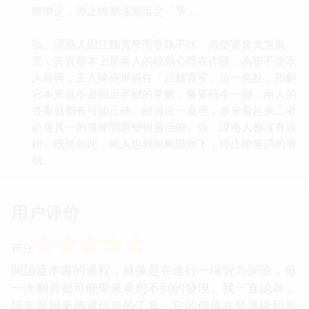
瞭瞭之，停止瞭潮漲潮落之「爭」。
張、譚兩人因江麵寬窄而爭執不休，緻使宴會大煞風
景，其實根本上是兩人的較勁心理在作怪。為瞭不使眾
人掃興，主人陳樹屏抓住「江麵寬窄」這一焦點，指齣
它本來就不是固定不變的常數，隻要時令一變，兩人的
答案就都有可能正確。經過這一處理，原來看起來二者
必居其一的僵硬問題變得靈活瞭。張、譚兩人都沒有說
錯。既然如此，兩人也就順颱階而下，停止瞭無謂的爭
執。
用户评价
☆
☆
☆
☆
☆
评分
閱讀這本書的過程，就像是在進行一場智力探險，每
一次翻頁都可能帶來意想不到的發現。我一直認為，
語言是用來傳遞信息的工具，它的價值在於準確和高