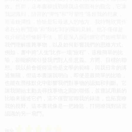
效。然而，這本書卻挑戰瞭我這個固有的觀念，它讓
我認識到，語言的“彈性”和“可塑性”遠超我的想象，
而這種彈性，恰恰是它最迷人的地方。我特彆欣賞作
者在分析“隱喻”和“類比”時的獨到見解。他不僅僅是
在介紹這些修辭手法，而是深入探討瞭它們如何幫助
我們理解復雜事物，以及如何影響我們的思維方式。
例如，書中將“人生”比作一場“旅程”，這種簡單的比
喻，卻能瞬間引發我們對人生意義、方嚮、目標的聯
想。我以前會覺得這些是文學的範疇，與我日常的溝
通無關，但這本書讓我明白，即使是最簡單的比喻，
也能在潛移默化中影響我們對事物的認知和判斷。它
讓我開始主動去尋找事物之間的聯係，並嘗試用新的
比喻來描述它們，這不僅豐富瞭我的錶達，也拓寬瞭
我的視野。這本書就像是一把鑰匙，打開瞭我對語言
認識的另一扇門。
☆
☆
☆
☆
☆
评分