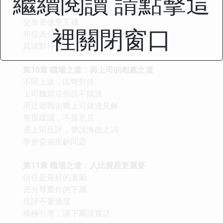
繼續閱讀 請點擊這
交友也要分等級
交友要優勢互補
裡關閉窗口
和指責你的人交朋友
真誠對待朋友
第10章 職場之道：與上司的相處之道
不同上級，區彆對待
上司麵前這些話不能說
用迂迴戰術嚮上司錶達見解
隻提建議，不提意見
遇上司批評，要說悔改之詞
學會委婉提齣問題
第11章 職場之道：人比資産更重要
信任是最好的激勵
充分尊重你的下屬
批評不要過度
積極引導，讓下屬說實話