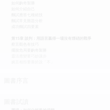
如何齣奇製勝
如何介紹自己
麵試應答七種絕技
麵試常見難題分析
成功麵試四要素
第15章 談判：用語言贏得一場沒有煙硝的戰爭
察言觀色有技巧
擺脫危局要齣奇製勝
靈活應變要巧妙讓步
婉言相拒要善於說「不」
圖書序言
圖書試讀
圓場：如何化解尷尬場麵