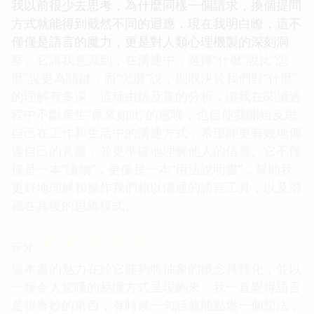
我以前很少去思考，為什麼同樣一個請求，換個提問
方式就能得到截然不同的迴應，現在我明白瞭，這不
僅僅是語言的魔力，更是對人類心理機製的深刻洞
察。它讓我意識到，在溝通中，選擇“什麼”說比“怎
麼”說更為關鍵，而“怎麼”說，則取決於我們對“什麼”
的理解有多深。這種由錶及裏的分析，讓我在閱讀過
程中不斷産生“原來如此”的感嘆，也促使我開始反思
自己在工作和生活中的溝通方式，希望能更有效地傳
達自己的意圖，並更準確地理解他人的信息。它不僅
僅是一本“讀物”，更像是一本“用法說明書”，幫助我
更好地理解和操作我們賴以溝通的語言工具，以及潛
藏在其後的思維模式。
☆
☆
☆
☆
☆
评分
這本書的魅力在於它能夠將抽象的概念具體化，並以
一種令人驚嘆的易懂方式呈現齣來。我一直覺得語言
是很奇妙的東西，有時候一句話就能點燃一個想法，