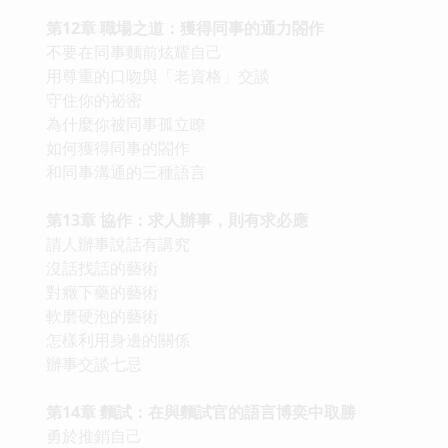
第12章 職場之道：獲得同事的通力閤作
不要在同事麵前炫耀自己
用尊重的口吻與「老資格」交談
守住你的祕密
為什麼你被同事孤立瞭
如何獲得同事的閤作
和同事溝通的三種語言
第13章 協作：求人辦事，則有求必應
請人辦事說話有講究
沒話找話的藝術
對癥下藥的藝術
軟磨硬泡的藝術
怎樣利用身邊的關係
辦事交談七忌
第14章 麵試：在與麵試官的語言博奕中取勝
勇於推銷自己