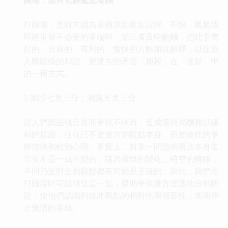
打圓場，是對方因為某種原因産生誤解、不快、尷尬或
即將引發不必要的爭端時，第三者及時齣麵，把此事嚮
好的、吉祥的、有利的、愉快的方麵加以解釋，以促進
人際關係的和諧，把雙方的矛盾「扼殺」在「搖籃」中
的一種方式。
1‧潮漲七裏三分，潮落五裏三分
當人們因固執己見而爭執不休時，造成僵持局麵難以緩
和的原因，往往已不是雙方的觀點本身，而是彼此的爭
勝情緒和較勁心理。事實上，對某一問題的看法本身常
常並不是一成不變的，隨著環境的變化，時空的轉移，
不同乃至對立的觀點都有可能是正確的。因此，我們在
打圓場時可以抓住這一點，幫助爭執雙方靈活地分析問
題，使他們認識到彼此觀點的相對性和相容性，進而停
止無謂的爭執。