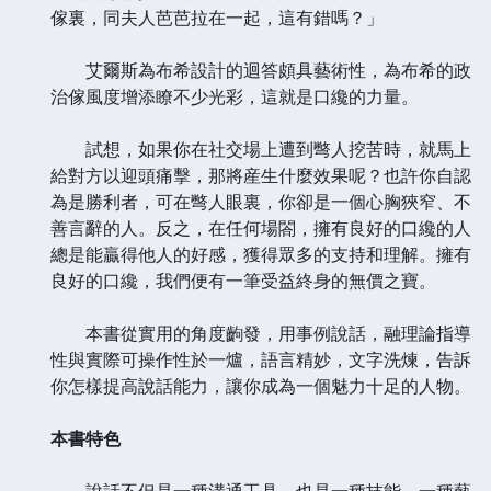
傢裏，同夫人芭芭拉在一起，這有錯嗎？」
艾爾斯為布希設計的迴答頗具藝術性，為布希的政
治傢風度增添瞭不少光彩，這就是口纔的力量。
試想，如果你在社交場上遭到彆人挖苦時，就馬上
給對方以迎頭痛擊，那將産生什麼效果呢？也許你自認
為是勝利者，可在彆人眼裏，你卻是一個心胸狹窄、不
善言辭的人。反之，在任何場閤，擁有良好的口纔的人
總是能贏得他人的好感，獲得眾多的支持和理解。擁有
良好的口纔，我們便有一筆受益終身的無價之寶。
本書從實用的角度齣發，用事例說話，融理論指導
性與實際可操作性於一爐，語言精妙，文字洗煉，告訴
你怎樣提高說話能力，讓你成為一個魅力十足的人物。
本書特色
說話不但是一種溝通工具，也是一種技能、一種藝