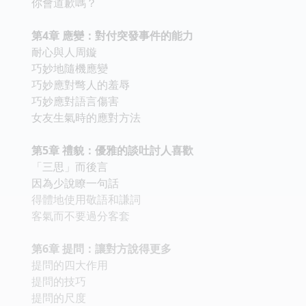
你會道歉嗎？
第4章 應變：對付突發事件的能力
耐心與人周鏇
巧妙地隨機應變
巧妙應對彆人的羞辱
巧妙應對語言傷害
女友生氣時的應對方法
第5章 禮貌：優雅的談吐討人喜歡
「三思」而後言
因為少說瞭一句話
得體地使用敬語和謙詞
客氣而不要過分客套
第6章 提問：讓對方說得更多
提問的四大作用
提問的技巧
提問的尺度