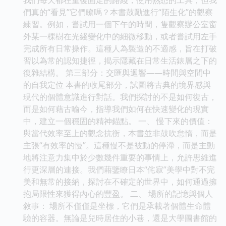
們真的“看見”它們瞭嗎？本書鼓勵進行“陌生化”的觀察
練習。例如，嘗試用一個下午的時間，隻觀察辦公室窗
外某一棵樹在光綫變化中的細微移動，或者嘗試用左手
完成所有日常操作。這種人為製造的不適感，旨在打破
習以為常的認知捷徑，揭示隱藏在日常生活錶層之下的
復雜結構。 第三部分：交匯與迴響——時間與空間中
的自我定位 本書的收尾部分，試圖將古典的境界感與
現代的個體意識進行對話。我們探討的不是如何復古，
而是如何藉古喻今，指導我們如何在快速變化的現實
中，建立一個穩固的精神錨點。 一、 慢下來的價值：
與當代效率至上的觀念抗衡，本書並非鼓吹怠惰，而是
主張“有效率的慢”。這種慢不是被動的停滯，而是主動
地將注意力集中於少數幾件重要的事情上，允許思維進
行更深層的連接。我們藉鑒瞭日本“侘寂”美學中對不完
美和無常的接納，探討在不確定的世界中，如何通過擁
抱局限性來獲得內心的豐盈。 二、 場所的記憶與個人
敘事： 場所不僅僅是坐標，它們是承載著個體生命體
驗的容器。無論是兒時居住的小巷，還是大學圖書館的