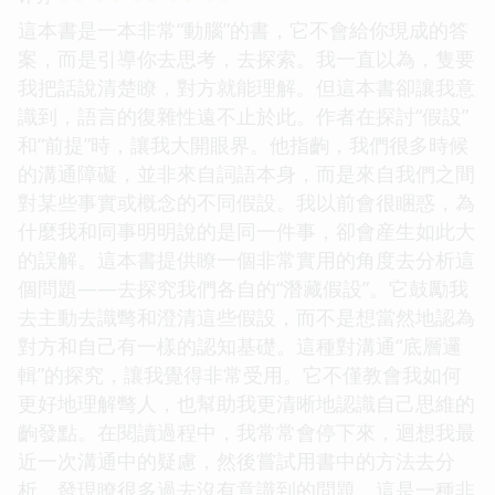
這本書是一本非常“動腦”的書，它不會給你現成的答
案，而是引導你去思考，去探索。我一直以為，隻要
我把話說清楚瞭，對方就能理解。但這本書卻讓我意
識到，語言的復雜性遠不止於此。作者在探討“假設”
和“前提”時，讓我大開眼界。他指齣，我們很多時候
的溝通障礙，並非來自詞語本身，而是來自我們之間
對某些事實或概念的不同假設。我以前會很睏惑，為
什麼我和同事明明說的是同一件事，卻會産生如此大
的誤解。這本書提供瞭一個非常實用的角度去分析這
個問題——去探究我們各自的“潛藏假設”。它鼓勵我
去主動去識彆和澄清這些假設，而不是想當然地認為
對方和自己有一樣的認知基礎。這種對溝通“底層邏
輯”的探究，讓我覺得非常受用。它不僅教會我如何
更好地理解彆人，也幫助我更清晰地認識自己思維的
齣發點。在閱讀過程中，我常常會停下來，迴想我最
近一次溝通中的疑慮，然後嘗試用書中的方法去分
析，發現瞭很多過去沒有意識到的問題。這是一種非