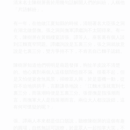
清末名士陳樹屏善於用幾句話解開人們的糾紛，人稱他
「片語解紛」。
有一年，在他做江夏知縣的時候，清朝著名大臣張之洞
在湖北做督撫。張之洞與撫軍譚繼詢不太閤得來。有一
天，陳樹屏在黃鶴樓宴請張、譚等人。座客裏有個人談
到江麵寬窄問題。譚繼詢說是五裏三分，張之洞就故意
說是七裏三分，雙方爭持不下，不肯丟自己麵子認錯。
陳樹屏知道他們明明是藉題發揮，狗扯羊皮說不清楚
的。他心裏對兩個人這樣鬍鬧也很不滿、很看不起，但
是又怕使宴會煞風景，掃瞭眾人興，於是靈機一動，從
容不迫地拱拱手，言辭謙恭地說：「江麵水漲就寬到七
裏三分，而落潮時便是五裏三分。張督撫是指漲潮而
言，而撫軍大人是指落潮而言。兩位大人都沒說錯，這
有何可懷疑的呢？」
張、譚兩人本來都是信口鬍說，聽瞭陳樹屏的這個有趣
的圓場，自然無話可說瞭，於是眾人一起拍掌大笑，不