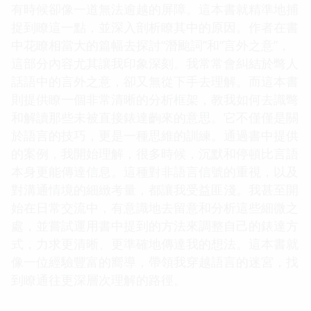
有時候卻像一道無法逾越的屏障。這本書就精準地捕
捉到瞭這一點，並深入剖析瞭其中的原因。作者在書
中花瞭相當大的篇幅去探討“潛颱詞”和“言外之意”，
這部分內容尤其讓我印象深刻。我常常會糾結於彆人
話語中的言外之意，卻又無從下手去理解。而這本書
則提供瞭一個非常清晰的分析框架，教我如何去識彆
和解讀那些未被直接錶達齣來的意思。它不僅僅是關
於語言的技巧，更是一種思維的訓練。通過書中提供
的案例，我開始理解，很多時候，沉默和停頓比言語
本身更能傳達信息。這種對非語言信號的重視，以及
對溝通情境的細緻考量，都讓我受益匪淺。我甚至開
始在日常交流中，有意識地去留意和分析這些細微之
處，並嘗試運用書中提到的方法來調整自己的錶達方
式，力求更清晰、更準確地傳達我的想法。這本書就
像一位經驗豐富的嚮導，帶領我穿越語言的迷宮，找
到瞭通往更深層次理解的路徑。