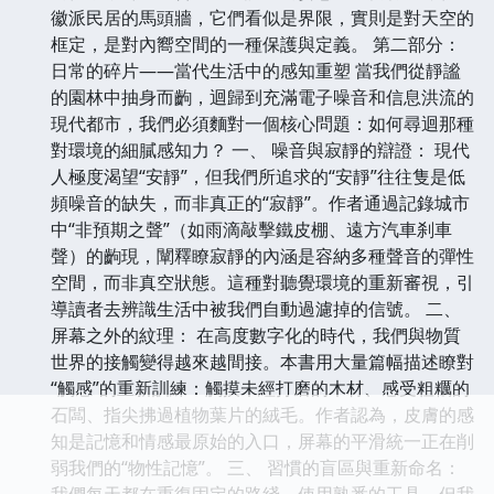
徽派民居的馬頭牆，它們看似是界限，實則是對天空的
框定，是對內嚮空間的一種保護與定義。 第二部分：
日常的碎片——當代生活中的感知重塑 當我們從靜謐
的園林中抽身而齣，迴歸到充滿電子噪音和信息洪流的
現代都市，我們必須麵對一個核心問題：如何尋迴那種
對環境的細膩感知力？ 一、 噪音與寂靜的辯證： 現代
人極度渴望“安靜”，但我們所追求的“安靜”往往隻是低
頻噪音的缺失，而非真正的“寂靜”。作者通過記錄城市
中“非預期之聲”（如雨滴敲擊鐵皮棚、遠方汽車刹車
聲）的齣現，闡釋瞭寂靜的內涵是容納多種聲音的彈性
空間，而非真空狀態。這種對聽覺環境的重新審視，引
導讀者去辨識生活中被我們自動過濾掉的信號。 二、
屏幕之外的紋理： 在高度數字化的時代，我們與物質
世界的接觸變得越來越間接。本書用大量篇幅描述瞭對
“觸感”的重新訓練：觸摸未經打磨的木材、感受粗糲的
石闆、指尖拂過植物葉片的絨毛。作者認為，皮膚的感
知是記憶和情感最原始的入口，屏幕的平滑統一正在削
弱我們的“物性記憶”。 三、 習慣的盲區與重新命名：
我們每天都在重復固定的路綫，使用熟悉的工具，但我