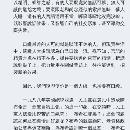
以精明、睿智之感；有的人要麼處於無話可聊、無人可
談的尷尬之境，要麼跟老和尚念經似的索然無味、催人
入睡；還有的人言語運用不當、囉囉嗦嗦地沒完沒瞭，
既影響說話效果，又影響自己的社交形象，甚至導緻交
際失敗。
口纔最差的人可能就是喋喋不休的人。但現實生活
中，這種人大多還認為自己口纔一流。殊不知，言語的
精貴之處在精不在多，抓住要錶達的東西的精髓，把話
說到點子上，把力量用在關鍵問題上，往往能達到一招
製勝的效果。
因此，我們說即使你是一個人纔，也須要有口纔。
一九八八年美國總統競選，民主黨在選民中造成瞭
布希是「毫無自我主張」的這一印象。在交談時，民主
黨人總愛用挖苦的口氣問：「布希在哪裏？」這個問題
該如何迴答纔恰到好處呢？布希的競選顧問、老資格政
治公關專傢艾爾斯，為布希設計瞭一個迴答：「布希在