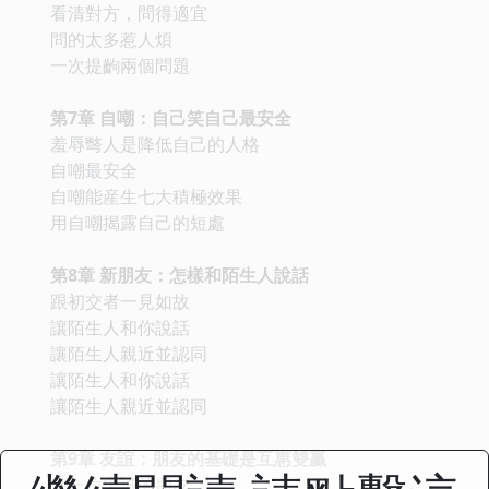
看清對方，問得適宜
問的太多惹人煩
一次提齣兩個問題
第7章 自嘲：自己笑自己最安全
羞辱彆人是降低自己的人格
自嘲最安全
自嘲能産生七大積極效果
用自嘲揭露自己的短處
第8章 新朋友：怎樣和陌生人說話
跟初交者一見如故
讓陌生人和你說話
讓陌生人親近並認同
讓陌生人和你說話
讓陌生人親近並認同
第9章 友誼：朋友的基礎是互惠雙贏
交一位忠誠的朋友