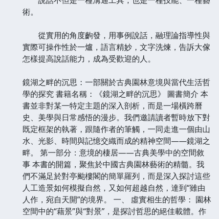
術。
從實用的角度齣發，用事例說話，融理論指導性與
實際可操作性於一爐，語言精妙，文字洗煉，告訴大傢
怎樣提高說話能力，成為受歡迎的人。
鏡湖之畔的沉思：一部關於古典園林意境與當代生活哲
學的探究 書籍名稱：《鏡湖之畔的沉思》 圖書簡介 本
書並非對某一特定主題的深入剖析，而是一場橫跨曆
史、美學與日常感悟的漫步。我們邀請讀者暫時放下對
既定框架的執著，跟隨作者的筆觸，一同走進一個由山
水、光影、時間與記憶交織而成的精神空間——鏡湖之
畔。 第一部分：意境的棲居——古典美學中的空間敘
事 本書的開篇，聚焦於中國古典園林藝術的精髓。我
們不滿足於對亭颱樓閣的簡單羅列，而是深入探討這些
人工造景如何模擬自然，又如何超越自然，達到“雖由
人作，宛自天開”的境界。 一、 虛實相生的哲學： 園林
空間中的“藉景”與“對景”，是探討哲思的絕佳載體。作