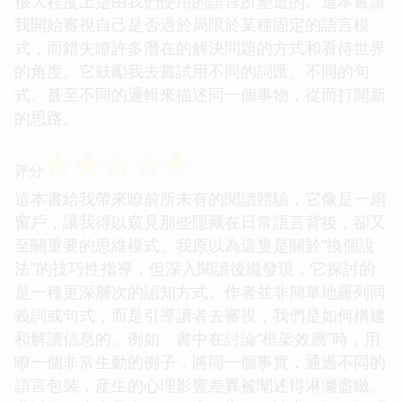
很大程度上是由我們使用的語言所塑造的。這本書讓
我開始審視自己是否過於局限於某種固定的語言模
式，而錯失瞭許多潛在的解決問題的方式和看待世界
的角度。它鼓勵我去嘗試用不同的詞匯、不同的句
式、甚至不同的邏輯來描述同一個事物，從而打開新
的思路。
☆
☆
☆
☆
☆
评分
這本書給我帶來瞭前所未有的閱讀體驗，它像是一扇
窗戶，讓我得以窺見那些隱藏在日常語言背後，卻又
至關重要的思維模式。我原以為這隻是關於“換個說
法”的技巧性指導，但深入閱讀後纔發現，它探討的
是一種更深層次的認知方式。作者並非簡單地羅列同
義詞或句式，而是引導讀者去審視，我們是如何構建
和解讀信息的。例如，書中在討論“框架效應”時，用
瞭一個非常生動的例子，將同一個事實，通過不同的
語言包裝，産生的心理影響差異被闡述得淋灕盡緻。