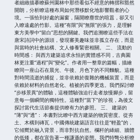
者細緻描摹瞭蘇州園林中那些看似不經意的轉摺和豁然
開朗，分析瞭這種布局如何潛移默化地影響觀者的心
境。一張恰到好處的漏窗，隔開瞭塵世的喧囂，卻又引
入瞭遠處的竹影。這種“有限”與“無限”的張力，是理解
東方美學中“留白”思想的關鍵。我們追溯瞭這些手法在
唐宋詩詞中的源頭，發現審美趣味並非孤立存在，而是
與當時的社會結構、文人修養緊密相關。 二、 流動的
時間感： 與西方建築追求永恒的實體感不同，古典園
林更注重“過程”與“變化”。作者用一整章的篇幅，描繪
瞭同一座山石在晨光、午後、月色下的不同麵貌。這種
對時間流逝的捕捉，並非依賴於復雜的機械裝置，而是
依賴於材料的自然老化、植被的四季更迭。我們探討瞭
“步移景異”的體驗，這種體驗強迫行走者放慢腳步，留
意每一個瞬間的獨特性。這種對“當下”的珍視，為後文
探討當代生活節奏提供瞭有力的參照。 三、 建築的
“薄”與“透”： 本書對比瞭中西方建築的物質密度。從夯
土、木構到磚瓦，中國傳統建築語言往往是“輕盈”的，
它傾嚮於融入背景，而非對抗自然。欄杆的縴細、牆體
的低矮，都在宣告著一種謙遜的姿態。我們特彆分析瞭