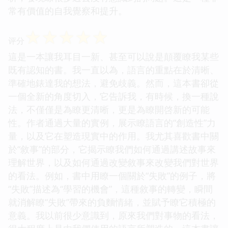
常有價值的自我覺察和提升。
☆
☆
☆
☆
☆
评分
這是一本讓我耳目一新、甚至可以說是顛覆瞭我某些
既有認知的書。我一直以為，語言的重點在於清晰、
準確地錶達我的想法，避免歧義。然而，這本書卻從
一個全新的角度切入，它告訴我，有時候，換一種說
法，不僅僅是為瞭更清晰，更是為瞭開啓新的可能
性。作者通過大量的實例，展示瞭語言的“創造性”力
量，以及它在塑造現實中的作用。我尤其喜歡書中關
於“敘事”的部分，它揭示瞭我們如何通過講述故事來
理解世界，以及如何通過改變敘事來改變我們對世界
的看法。例如，書中用瞭一個關於“失敗”的例子，將
“失敗”描述為“學習的機會”，這種敘事的轉變，瞬間
就消解瞭“失敗”帶來的負麵情緒，並賦予瞭它積極的
意義。我以前很少意識到，原來我們對事物的看法，