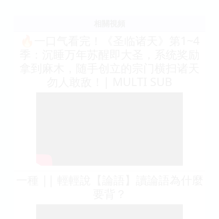
相關視頻
🔥一口气看完！《圣临诸天》第1~4
季：沉睡万年苏醒即大圣，系统奖励
拿到麻木，随手创立的宗门横扫诸天
勿人敢敌！| MULTI SUB
一種 || 輕輕說【論語】讀論語為什麼
要背？