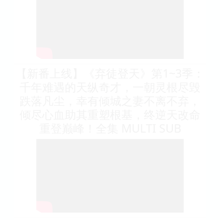
【新番上线】《弃徒登天》第1~3季：
千年难遇的天纵奇才，一朝灵根尽毁
跌落凡尘，幸有倾城之妻不离不弃，
倾尽心血助其重塑根基，终逆天改命
重登巅峰！全集 MULTI SUB