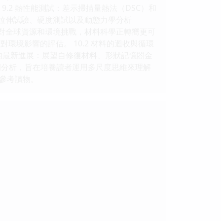
.2 熱性能測試：差示掃描量熱法（DSC）和
：拉伸試驗、硬度測試以及動態力學分析
麵對全球資源和環境挑戰，材料科學正轉嚮更可
對環境影響的評估。 10.2 材料的迴收與循環
料的最新進展：展望自修復材料、形狀記憶閤金
例分析，旨在培養讀者運用多尺度思維來理解
參考讀物。