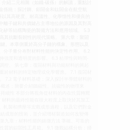
礎：介紹二元相圖（如鐵-碳係）的解讀，重點討
閤金係統：探討鋼、鋁閤金和鈦閤金在航空航
料以其高硬度、耐高溫性、化學惰性和優良的
料中離子鍵和共價鍵占主導地位的原因及其對高
化矽等結構陶瓷的製備方法和應用領域。 5.3
高其抗斷裂韌性的現代策略。 第六章：聚閤
關鍵。本章側重於高分子鏈的構象、形態以及
、分子量分布對材料性能的決定性作用。 6.2
度和透明度的影響。 6.3 粘彈性與時間-
調控。 第七章：復閤材料與功能材料的興起
材料的特定物理或化學響應。 7.1 復閤材
7.2 電子材料基礎：深入探討半導體材料的
材料概述：簡要介紹鐵磁性、抗磁性的物理來
持續性 本部分將視角從材料的內在性質轉嚮
 材料的最終性能在很大程度上取決於其加工
造、軋製和擠壓等宏觀成形過程，以及它們對金
下燒結成形的技術，並介紹增材製造如何改變傳
 第九章：材料性能的錶徵方法 準確、可靠的
的綜閤性工具箱。 9.1 微觀結構分析：掃