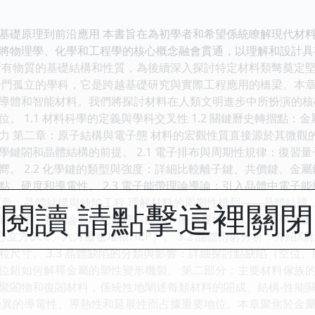
基礎原理到前沿應用 本書旨在為初學者和希望係統瞭解現代材
將物理學、化學和工程學的核心概念融會貫通，以理解和設計具
所有物質的基礎結構和性質，為後續深入探討特定材料類彆奠定堅
一門孤立的學科，它是跨越基礎研究與實際工程應用的橋梁。本
導體和智能材料。我們將探討材料在人類文明進步中所扮演的核
。 1.1 材料科學的定義與學科交叉性 1.2 關鍵曆史轉摺點：金
力 第二章：原子結構與電子態 材料的宏觀性質直接源於其微觀
學鍵閤和晶體結構的前提。 2.1 電子排布與周期性規律：復習
嚮。 2.2 化學鍵的類型與強度：詳細比較離子鍵、共價鍵、金
點、硬度和導電性。 2.3 電子能帶理論導論：引入晶體中電子
三章：晶體結構與缺陷工程 理解材料的周期性排列——晶體結構
閱讀 請點擊這裡關
述晶體，並討論非理想狀態（缺陷）的重要性。 3.1 晶體學基
心立方BCC、六方最密堆積HCP）。 3.2 晶體衍射分析：介紹
粒尺寸。 3.3 晶體缺陷的分類與影響：詳細探討點缺陷（空位
位錯如何解釋金屬的塑性變形機製。 第二部分：主要材料傢族的
聚閤物和復閤材料，係統性地闡述每類材料的閤成、結構-性能關
優異的導電性、導熱性和延展性而占據重要地位。本章聚焦於金