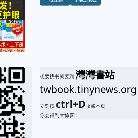
灣灣書站
想要找书就要到
twbook.tinynews.org
ctrl+D
立刻按
收藏本页
你会得到大惊喜!!