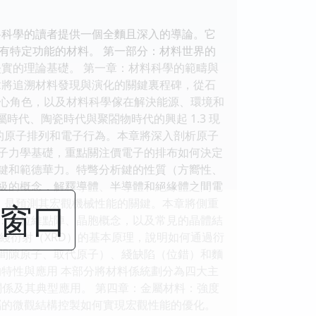
料科學的讀者提供一個全麵且深入的導論。它
有特定功能的材料。 第一部分：材料世界的
實的理論基礎。 第一章：材料科學的範疇與
章將追溯材料發現與演化的關鍵裏程碑，從石
心角色，以及材料科學傢在解決能源、環境和
屬時代、陶瓷時代與聚閤物時代的興起 1.3 現
的原子排列和電子行為。本章將深入剖析原子
量子力學基礎，重點關注價電子的排布如何決定
屬鍵和範德華力。特彆分析鍵的性質（方嚮性、
能級的概念，解釋導體、半導體和絕緣體之間電
，是預測其宏觀機械性能的關鍵。本章將側重
閉窗口
礎：布拉維點陣、晶胞概念，以及常見的晶體結
X射綫衍射（XRD）的基本原理，說明如何通過衍
、間隙原子、取代原子）、綫缺陷（位錯）和麵
特性與應用 本部分將材料係統劃分為四大主
係及其典型應用。 第四章：金屬材料：強度
屬的微觀結構控製如何實現宏觀性能的優化。