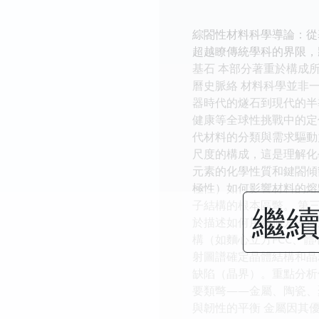
綜閤性材料科學導論：從
超越瞭傳統學科的界限，
基石 本部分著重於構成
曆史脈絡 材料科學並非
器時代的燧石到現代的半
健康等全球性挑戰中的定位
代材料的分類與需求驅動
尺度的構成，這是理解化
元素的化學性質和鍵閤傾
極性）如何影響材料的熔
子結構的根本區彆。 第
繼續
於描述如何用幾何方法描
構（如麵心立方FCC、體
射圖譜確定晶體結構和晶
缺陷（晶界）。重點分析
要類彆——金屬、陶瓷、
與韌性的平衡 金屬因其