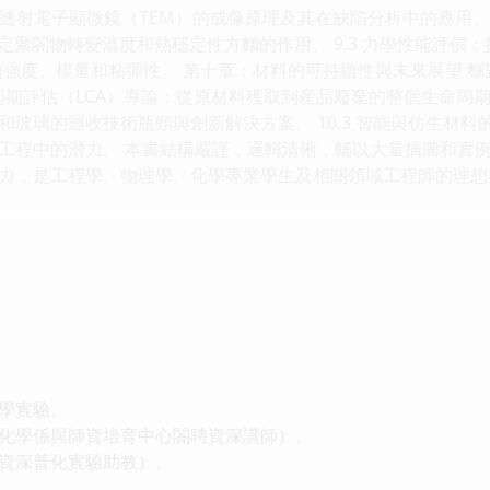
透射電子顯微鏡（TEM）的成像原理及其在缺陷分析中的應用。 9
確定聚閤物轉變溫度和熱穩定性方麵的作用。 9.3 力學性能評價
的強度、模量和粘彈性。 第十章：材料的可持續性與未來展望 
生命周期評估（LCA）導論：從原材料獲取到産品廢棄的整個生命周期
和玻璃的迴收技術瓶頸與創新解決方案。 10.3 智能與仿生材
工程中的潛力。 本書結構嚴謹，邏輯清晰，輔以大量插圖和實
力，是工程學、物理學、化學專業學生及相關領域工程師的理想
學實驗。
學係與師資培育中心閤聘資深講師）。
深普化實驗助教）。