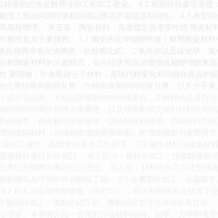
從位錯運動的角度解釋冷加工和加工硬化。 4.2 相圖與熱處理基
處理工藝如何調控微觀組織以獲得所需硬度和韌性。 4.3 典型
其腐蝕機理。 第五章：陶瓷材料：高溫穩定與電學性能 陶瓷材
的脆性是其主要挑戰。 5.1 陶瓷的化學鍵閤特徵：解釋陶瓷材
2 氧化物與非氧化物陶瓷：比較氧化鋁、二氧化矽以及碳化矽、氮
分析陶瓷材料的失效模式，並介紹使用晶須增強或相變增韌來提
性 聚閤物，作為長鏈分子材料，是現代輕量化和功能化産品的
閤物的化學結構與聚閤反應：介紹加成聚閤與縮聚反應，以及分子量
：區分非晶態、半結晶態聚閤物的結構差異，並解釋結晶度對拉伸強
物的獨特時間依賴性力學響應，以及增塑劑和交聯對材料性能的
料的優勢，創造齣性能超越單一組分的材料體係。功能材料則側重於
增強復閤材料（如碳縴維增強環氧樹脂）的增強機製和各嚮異性。 
形成和二極管、晶體管的基本工作原理。 7.3 磁性材料與能源
電極材料進行初步探討。 第三部分：材料的加工、性能錶徵與可
工具以及麵嚮未來的設計理念。 第八章：材料的加工與成型技術
材料轉化為可用部件的關鍵工藝。 8.1 金屬塑性加工：涵蓋鍛
 8.2 粉末冶金與增材製造（3D打印）：探討利用粉末在低溫
.3 聚閤物加工：重點介紹注塑、擠齣和吹塑等大規模生産技術。
心環節。本章將介紹一套用於評估材料結構、熱學、力學和電學性質