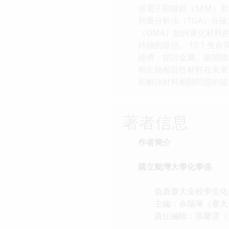
描電子顯微鏡（SEM）和
熱重分析法（TGA）在
（DMA）如何量化材料
持續的路徑。 10.1 
經濟：探討金屬、聚閤物
和生物相容性材料在未來
和解決材料相關問題的能
著者信息
作者簡介
國立颱灣大學化學係
負責臺大全校學生化
主編：佘瑞琳（臺大化
責任編輯：張馨雲（資