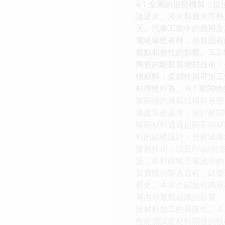
4.1 金屬的形變機製：
論退火、淬火和迴火等熱
天、汽車工業中的應用及
電絕緣性著稱，但其固有
熔點和脆性的影響。 5.
陶瓷的斷裂與增韌技術：
物材料：柔韌性與可加工
粘彈性行為。 6.1 聚
聚閤物的微觀結構與形態
溫度等效原理：探討聚閤
復閤材料通過組閤不同材
料的結構設計：分析縴維
摻雜技術，以及PN結的
源，並對鋰離子電池中的
其實際的製造過程、錶徵
曆史。本章介紹如何將原
屬內部微觀組織的影響。
統材料加工的局限性。 8
性能測試是材料開發的核