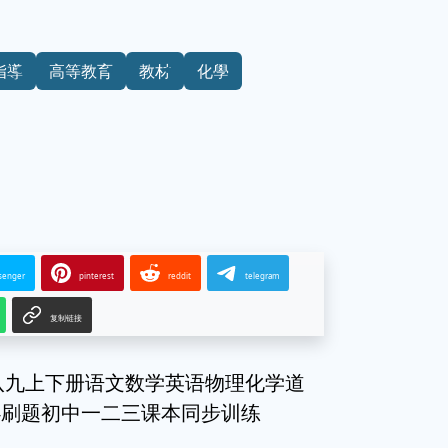
指導
高等教育
教材
化學
senger
pinterest
reddit
telegram
复制链接
级八九上下册语文数学英语物理化学道
必刷题初中一二三课本同步训练