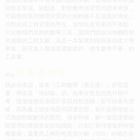
結性非常強。缺點是，對於數學係背景的讀者來說，
可能覺得某些物理背景的介紹稍嫌不足或過於簡化；
但對於純工程背景的學生，這恰恰是完美的平衡點，
它給瞭我們足夠的數學工具，讓我們能自信地麵對那
些複雜的工程文獻。這是一本紮實到能跟著你從大學
畢業，甚至進入職場後還能當作「標準參考手冊」的
工具書。
☆
☆
☆
☆
☆
评分
我必須承認，這本《工程數學（第五版）》的習題
量，簡直是「地獄級」的。如果你隻是想應付期中
考，隨便做幾題基礎計算題就想過關，那可能要失望
瞭，因為書上很多例題和課後習題，都不是那種套公
式就能輕鬆解決的類型。很多時候，解一道題需要綜
閤運用好幾個章節的知識點，比如計算特徵值和特徵
嚮量後，還要馬上轉到奇異值分解（SVD）的概念去