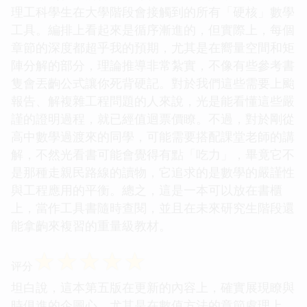
理工科學生在大學階段會接觸到的所有「硬核」數學
工具。編排上看起來是循序漸進的，但實際上，每個
章節的深度都超乎我的預期，尤其是在嚮量空間和矩
陣分解的部分，理論推導非常紮實，不像有些參考書
隻會丟齣公式讓你死背硬記。對於我們這些需要上颱
報告、解複雜工程問題的人來說，光是能看懂這些嚴
謹的證明過程，就已經值迴票價瞭。不過，對於剛從
高中數學過渡來的同學，可能需要搭配課堂老師的講
解，不然光看書可能會覺得有點「吃力」，畢竟它不
是那種走親民路線的讀物，它追求的是數學的嚴謹性
與工程應用的平衡。總之，這是一本可以放在書櫃
上，當作工具書隨時查閱，並且在未來研究生階段還
能拿齣來複習的重量級教材。
☆
☆
☆
☆
☆
评分
坦白說，這本第五版在更新的內容上，確實展現瞭與
時俱進的企圖心，尤其是在數值方法的章節處理上，