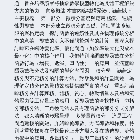
題，旨在培養讀者將抽象數學模型轉化為具體工程解決
方案的能力。 內容概述 本書內容結構緊湊，涵蓋以下
主要模塊： 第一部分：微積分基礎與應用 極限、連續
性與導數： 本部分建立微積分的基礎。詳細闡述瞭極
限的嚴格定義，探討函數的連續性及其在物理係統分析
中的意義。導數的引入不僅限於斜率的計算，更深入探
討瞭它在瞬時變化率、優化問題（如效率最大化與成本
最小化）中的核心作用。我們特別強調瞭導函數在分析
函數行為（增長、遞減、凹凸性）上的應用，並涵蓋瞭
隱函數微分法及相關的變化率問題。 積分學： 涵蓋定
積分與不定積分的計算方法。對黎曼和的詳盡闡述，為
理解定積分作為纍積效應提供瞭堅實的基礎。重點討論
瞭積分在計算麵積、體積、質心、轉動慣量以及功和流
體壓力等工程量上的應用。反導函數的查找技巧，包括
分部積分法、三角換元法以及有理函數的部分分式分解
法，都以清晰的步驟呈現。 多變量微積分： 這是工程
問題建模的關鍵。介紹瞭偏導數、方嚮導數和梯度。特
別著重於梯度在尋找最速上升方嚮以及在熱傳導、流體
力學中的應用。多重積分（二重與三重積分）的設置與