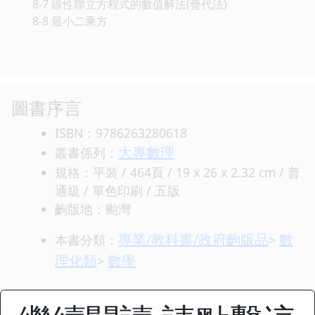
8-7 線性聯立方程式的數值解法(疊代法)
8-8 最小二乘方
圖書序言
ISBN：9786263280618
大專數理
叢書係列：
規格：平裝 / 464頁 / 19 x 26 x 2.32 cm / 普
通級 / 單色印刷 / 五版
齣版地：颱灣
專業/教科書/政府齣版品
數
本書分類：
>
理化類
數學
>