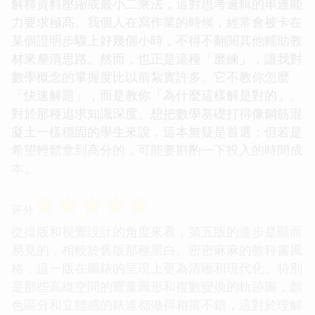
解釋資料壓縮或最小二乘法，這對思考邏輯的串連能
力要求極高。我個人在寫作業的時候，經常會被卡在
某個證明步驟上好幾個小時，不得不翻閱其他輔助教
材來釐清思路。然而，也正是這種「磨練」，讓我對
數學概念的掌握度比以前紮實許多。它不教你怎麼
「快速解題」，而是教你「為什麼這樣解是對的」。
對於那種追求知識深度、想把數學基礎打得像鋼筋混
凝土一樣穩固的學生來說，這本無疑是首選；但若是
希望輕鬆拿到高分的，可能要斟酌一下投入的時間成
本。
☆
☆
☆
☆
☆
评分
從排版和視覺設計的角度來看，第五版的進步是顯而
易見的，相較於舊版那種黑白、密密麻麻的教科書風
格，這一版在圖錶的呈現上更為清晰和現代化。特別
是那些高維空間的嚮量圖形和複數變換的軌跡圖，顏
色區分和立體感的錶達都做得相當不錯，這對於理解