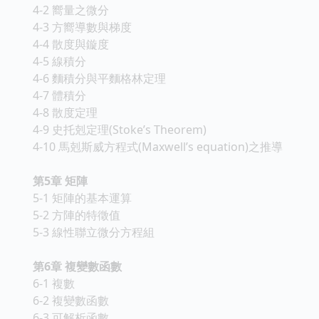
4-2 嚮量之微分
4-3 方嚮導數與梯度
4-4 散度與鏇度
4-5 線積分
4-6 麵積分與平麵格林定理
4-7 體積分
4-8 散度定理
4-9 史托剋定理(Stoke’s Theorem)
4-10 馬剋斯威方程式(Maxwell’s equation)之推導
第5章 矩陣
5-1 矩陣的基本運算
5-2 方陣的特徵值
5-3 線性聯立微分方程組
第6章 複變數函數
6-1 複數
6-2 複變數函數
6-3 可解析函數