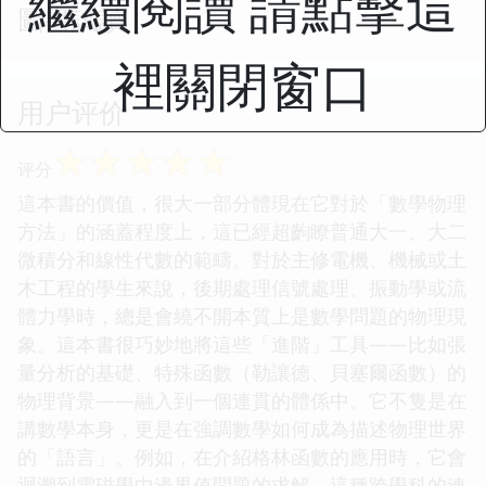
繼續閱讀 請點擊這
圖書試讀
裡關閉窗口
用户评价
☆
☆
☆
☆
☆
评分
這本書的價值，很大一部分體現在它對於「數學物理
方法」的涵蓋程度上，這已經超齣瞭普通大一、大二
微積分和線性代數的範疇。對於主修電機、機械或土
木工程的學生來說，後期處理信號處理、振動學或流
體力學時，總是會繞不開本質上是數學問題的物理現
象。這本書很巧妙地將這些「進階」工具——比如張
量分析的基礎、特殊函數（勒讓德、貝塞爾函數）的
物理背景——融入到一個連貫的體係中。它不隻是在
講數學本身，更是在強調數學如何成為描述物理世界
的「語言」。例如，在介紹格林函數的應用時，它會
迴溯到電磁學中邊界值問題的求解，這種跨學科的連