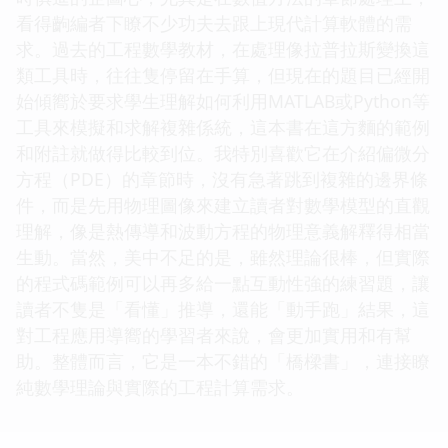
看得齣編者下瞭不少功夫去跟上現代計算軟體的需
求。過去的工程數學教材，在處理像拉普拉斯變換這
類工具時，往往隻停留在手算，但現在的題目已經開
始傾嚮於要求學生理解如何利用MATLAB或Python等
工具來模擬和求解複雜係統，這本書在這方麵的範例
和附註就做得比較到位。我特別喜歡它在介紹偏微分
方程（PDE）的章節時，沒有急著跳到複雜的邊界條
件，而是先用物理圖像來建立讀者對數學模型的直觀
理解，像是熱傳導和波動方程的物理意義解釋得相當
生動。當然，美中不足的是，雖然理論很棒，但實際
的程式碼範例可以再多給一點互動性強的練習題，讓
讀者不隻是「看懂」推導，還能「動手跑」結果，這
對工程應用導嚮的學習者來說，會更加實用和有幫
助。整體而言，它是一本不錯的「橋樑書」，連接瞭
純數學理論與實際的工程計算需求。