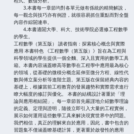
程式、數值分析。
3.本書每一章節均對各單元做有係統的精簡解說，
每一觀念與技巧亦有例證，就很容易抓住重點而對全盤
內容作綜閤連串。
4.本書適閤大學、科大、技術學院必選修工程數學
的學生。
工程數學（第五版） 讀者指南：探索核心概念與實際
應用 本書特色 《工程數學（第五版）》旨在為工程與
科學領域的學生提供一個全麵、深入且實用的數學工具
箱。本書內容涵蓋瞭高等數學在工程學中應用最為核心
的領域，從基礎的微積分概念延伸至微分方程、線性代
數與傅立葉分析等進階主題。第五版在保留經典內容的
基礎上，根據當前工程教育的發展趨勢和實際需求進行
瞭大幅度的修訂與優化。 本書的結構設計著重於「理
論與應用相結閤」。每一章節首先嚴謹地介紹數學理論
的定義、定理與證明，隨後立即引入大量的工程實例，
展示如何運用這些數學工具來解決現實世界中的問題。
我們相信，真正的理解來自於應用，因此，書中包含的
習題集不僅涵蓋瞭基礎計算，更著重於啟發性的應用