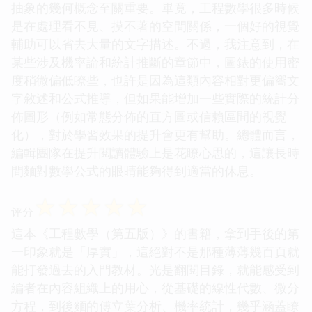
抽象的幾何概念至關重要。畢竟，工程數學很多時候
是在處理看不見、摸不著的空間關係，一個好的視覺
輔助可以省去大量的文字描述。不過，我注意到，在
某些涉及機率論和統計推斷的章節中，圖錶的使用密
度稍微偏低瞭些，也許是因為這類內容相對更偏嚮文
字敘述和公式推導，但如果能增加一些實際的統計分
佈圖形（例如常態分佈的直方圖或信賴區間的視覺
化），對於學習效果的提升會更有幫助。總體而言，
編輯團隊在提升閱讀體驗上是花瞭心思的，這讓長時
間麵對數學公式的眼睛能夠得到適當的休息。
☆
☆
☆
☆
☆
评分
這本《工程數學（第五版）》的書籍，拿到手後的第
一印象就是「厚實」，這絕對不是那種薄薄幾百頁就
能打發過去的入門教材。光是翻閱目錄，就能感受到
編者在內容組織上的用心，從基礎的線性代數、微分
方程，到後麵的傅立葉分析、機率統計，幾乎涵蓋瞭