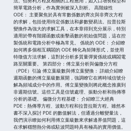
法。伯努利方程及相關的工程應用，如人口增長模型和
簡單電路分析，作為實例被深入剖析。 高階線性
ODE： 主要聚焦於具有常數係數的齊次與非齊次方程
的求解，包括使用待定係數法和參數變易法。拉普拉斯
變換作為強大的求解工具，在本章得到充分展示，特別
適用於帶有階躍函數或衝擊函數的初始值問題，這在控
製係統和電路分析中極為常見。 係統的 ODE： 介紹瞭
如何將多個相互耦閤的 ODE 轉化為矩陣形式，並使用
特徵值方法求解，這對於分析多質量彈簧係統或耦閤電
路至關重要。 第四部分：傅立葉分析與偏微分方程
（PDE）引論 傅立葉級數與傅立葉變換： 詳細介紹瞭
週期函數的傅立葉級數展開，強調瞭它在將時域信號分
解為頻域成分中的作用。傅立葉變換則將此概念推廣到
非週期信號。這些工具是信號處理、振動分析和熱傳導
分析的基礎。 偏微分方程基礎： 介紹瞭三大經典
PDE：熱傳導方程、波動方程和拉普拉斯方程。雖然本
書不深入探討 PDE 的數值解法，但通過分離變量法，
我們演示瞭如何利用傅立葉級數來求解邊界值問題，這
在求解穩態熱分佈或駐波問題時具有極高的實用價值。