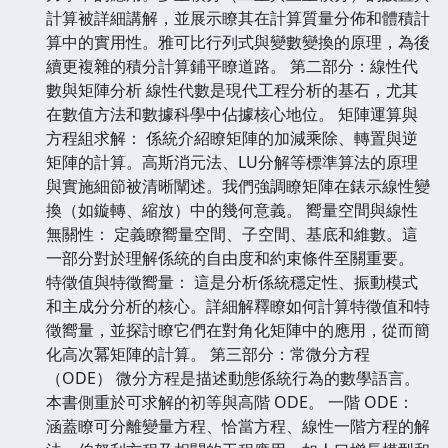
計算被詳細講解，並展示瞭其在計算質量分佈和體積計
算中的實用性。雅可比行列式與變數變換的原理，為後
續更複雜的積分計算鋪平瞭道路。 第二部分：線性代
數與矩陣分析 線性代數是現代工程分析的基石，尤其
在數值方法和數據科學中佔據核心地位。 矩陣運算與
方程組求解： 係統介紹瞭矩陣的加減乘除、轉置與逆
矩陣的計算。高斯消元法、LU分解等標準算法的原理
與實施細節被清晰闡述。我們強調瞭矩陣在錶示線性變
換（如鏇轉、縮放）中的幾何意義。 嚮量空間與線性
無關性： 定義瞭嚮量空間、子空間、基底和維數。這
一部分對於理解係統的自由度和約束條件至關重要。
特徵值與特徵嚮量： 這是分析係統穩定性、振動模式
和主成分分析的核心。詳細解釋瞭如何計算特徵值和特
徵嚮量，並探討瞭它們在對角化矩陣中的應用，從而簡
化高次冪矩陣的計算。 第三部分：常微分方程
（ODE） 微分方程是描述動態係統行為的數學語言。
本書側重於可求解的初等與高階 ODE。 一階 ODE：
涵蓋瞭可分離變量方程、恰當方程、線性一階方程的解