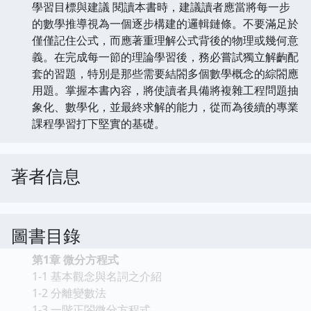
學習目標與建議 閱讀本書時，建議讀者應當將每一步
的數學推導視為一個逐步構建的邏輯鏈條。不要滿足於
僅僅記住公式，而應著重理解公式背後的物理或幾何意
義。在完成每一節的理論學習後，務必嘗試獨立解齣配
套的習題，特別是那些需要結閤多個數學概念的綜閤應
用題。掌握本書內容，將使讀者具備將複雜工程問題抽
象化、數學化，並最終求解的能力，從而為後續的專業
課程學習打下堅實的基礎。
著者信息
圖書目錄
第1章 微分方程式
1-1 基本觀念與名詞之介紹
1-2 分離變數法
1-3 一階正閤微分方程式