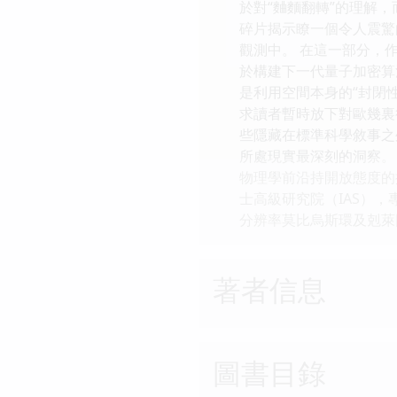
於對“麯麵翻轉”的理解
碎片揭示瞭一個令人震驚
觀測中。 在這一部分，
於構建下一代量子加密算
是利用空間本身的“封閉
求讀者暫時放下對歐幾裏
些隱藏在標準科學敘事之
所處現實最深刻的洞察。
物理學前沿持開放態度的探
士高級研究院（IAS）
分辨率莫比烏斯環及剋萊因
著者信息
圖書目錄