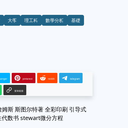
材
大學
理工科
數學分析
基礎
senger
pinterest
reddit
telegram
复制链接
詹姆斯 斯图尔特著 全彩印刷 引导式
数书 stewart微分方程