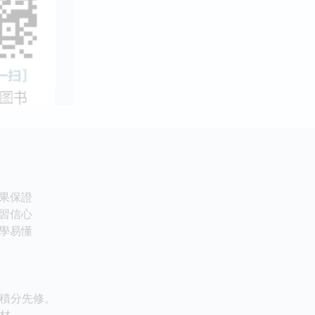
果保證
習信心
學易懂
積分先修。
材。