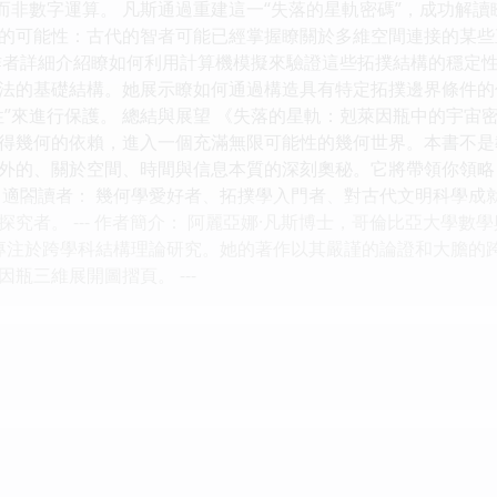
，而非數字運算。 凡斯通過重建這一“失落的星軌密碼”，成功解
的可能性：古代的智者可能已經掌握瞭關於多維空間連接的某些
作者詳細介紹瞭如何利用計算機模擬來驗證這些拓撲結構的穩定
法的基礎結構。她展示瞭如何通過構造具有特定拓撲邊界條件的
性”來進行保護。 總結與展望 《失落的星軌：剋萊因瓶中的宇
得幾何的依賴，進入一個充滿無限可能性的幾何世界。本書不是
外的、關於空間、時間與信息本質的深刻奧秘。它將帶領你領略
 適閤讀者： 幾何學愛好者、拓撲學入門者、對古代文明科學成
究者。 --- 作者簡介： 阿麗亞娜·凡斯博士，哥倫比亞大學
，專注於跨學科結構理論研究。她的著作以其嚴謹的論證和大膽的跨
瓶三維展開圖摺頁。 ---