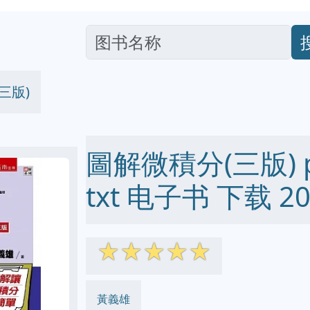
三版)
圖解微積分(三版) pd
txt 电子书 下载 20
☆
☆
☆
☆
☆
黃義雄