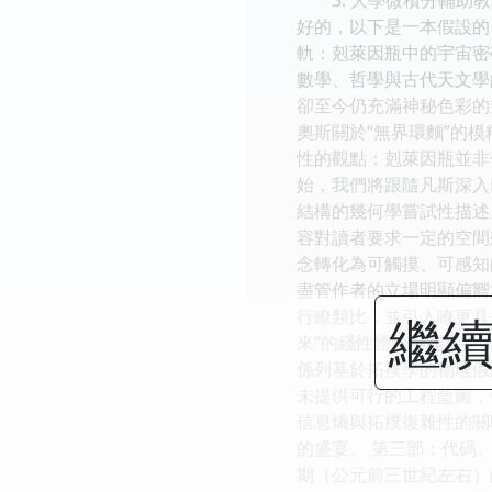
好的，以下是一本假設的
軌：剋萊因瓶中的宇宙密
數學、哲學與古代天文學的
卻至今仍充滿神秘色彩的
奧斯關於“無界環麵”的
性的觀點：剋萊因瓶並非
始，我們將跟隨凡斯深入
結構的幾何學嘗試性描述
容對讀者要求一定的空間
念轉化為可觸摸、可感知
盡管作者的立場明顯偏嚮
行瞭類比，並引入瞭更具
繼續
來”的綫性體驗可能隻是
係列基於拓撲學的物理假
未提供可行的工程藍圖，
信息熵與拓撲復雜性的關
的盛宴。 第三部：代碼
期（公元前三世紀左右）