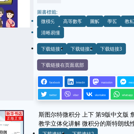
圖書標籤:
微積分
高等數學
圖解
學習
教
清晰易懂
下载链接1
下载链接2
下载链接3
下载链接在页面底部
facebook
linkedin
mastodon
mes
twitter
viber
vkontakte
whatsapp
斯图尔特微积分 上下 第9版中文版 
教学立体化讲解 微积分的斯特朗线性代
下載連結1
下載連結2