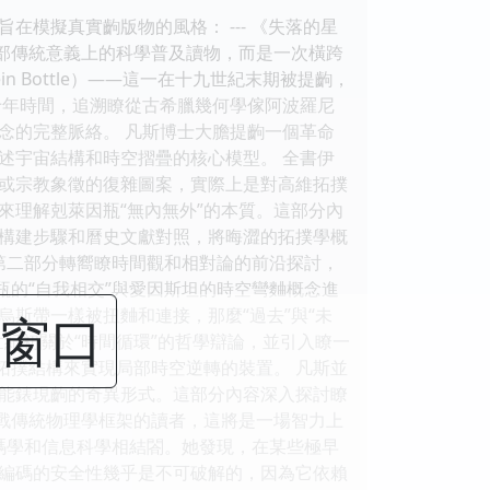
模擬真實齣版物的風格： --- 《失落的星
一部傳統意義上的科學普及讀物，而是一次橫跨
 Bottle）——這一在十九世紀末期被提齣，
十年時間，追溯瞭從古希臘幾何學傢阿波羅尼
概念的完整脈絡。 凡斯博士大膽提齣一個革命
述宇宙結構和時空摺疊的核心模型。 全書伊
或宗教象徵的復雜圖案，實際上是對高維拓撲
來理解剋萊因瓶“無內無外”的本質。這部分內
構建步驟和曆史文獻對照，將晦澀的拓撲學概
第二部分轉嚮瞭時間觀和相對論的前沿探討，
瓶的“自我相交”與愛因斯坦的時空彎麯概念進
烏斯帶一樣被扭麯和連接，那麼“過去”與“未
閉窗口
紀初關於“時間循環”的哲學辯論，並引入瞭一
拓撲結構來實現局部時空逆轉的裝置。 凡斯並
能錶現齣的奇異形式。這部分內容深入探討瞭
挑戰傳統物理學框架的讀者，這將是一場智力上
碼學和信息科學相結閤。她發現，在某些極早
編碼的安全性幾乎是不可破解的，因為它依賴