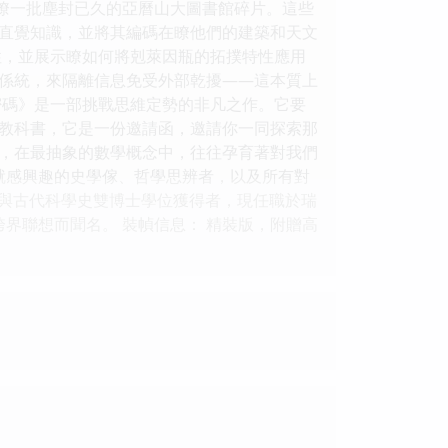
讀瞭一批塵封已久的亞曆山大圖書館碎片。這些
直覺知識，並將其編碼在瞭他們的建築和天文
性，並展示瞭如何將剋萊因瓶的拓撲特性應用
係統，來隔離信息免受外部乾擾——這本質上
宙密碼》是一部挑戰思維定勢的非凡之作。它要
教科書，它是一份邀請函，邀請你一同探索那
，在最抽象的數學概念中，往往孕育著對我們
就感興趣的史學傢、哲學思辨者，以及所有對
數學與古代科學史雙博士學位獲得者，現任職於瑞
界聯想而聞名。 裝幀信息： 精裝版，附贈高