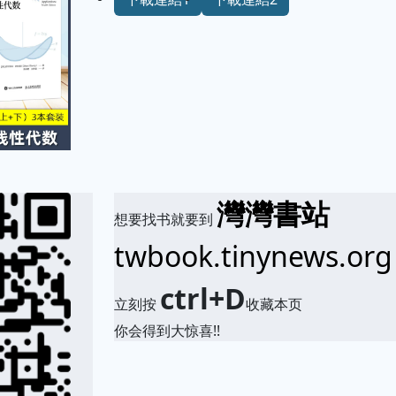
灣灣書站
想要找书就要到
twbook.tinynews.org
ctrl+D
立刻按
收藏本页
你会得到大惊喜!!