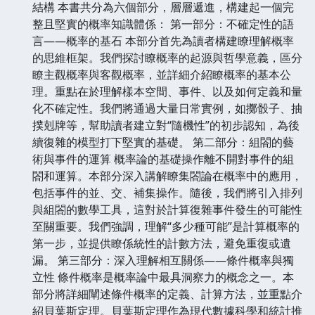
結構 本書共分為六個部分，層層遞進，構建起一個完
整且堅實的概率知識體係： 第一部分：不確定性的語
言——概率的基石 本部分首先為讀者構建瞭理解概率
的思維框架。我們探討瞭概率的起源與哲學意義，區分
瞭主觀概率與客觀概率，並詳細介紹瞭概率的基本公
理。重點在於理解樣本空間、事件、以及如何定義和量
化不確定性。我們將通過大量日常實例，如擲骰子、抽
撲剋牌等，幫助讀者建立對“隨機性”的初步認知，為後
續復雜的模型打下堅實的基礎。 第二部分：組閤的藝
術與事件的運算 概率論的基礎操作離不開對事件的組
閤和運算。本部分深入講解瞭集閤論在概率中的應用，
包括事件的並、交、補集操作。隨後，我們將引入排列
與組閤的數學工具，這對於計算復雜事件發生的可能性
至關重要。我們強調，理解“多少種可能”是計算概率的
第一步，並提供瞭係統性的計數方法，避免重復或遺
漏。 第三部分：深入理解相互關係——條件概率與獨
立性 條件概率是概率論中最具洞察力的概念之一。本
部分將詳細闡述條件概率的定義、計算方法，並重點介
紹貝葉斯定理。貝葉斯定理作為現代數據科學和統計推