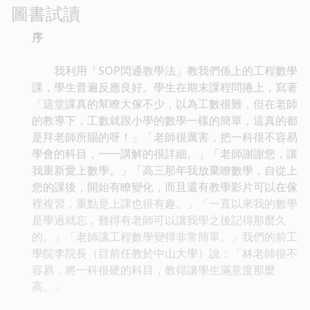
圖書試讀
序
我利用「SOP閃通教學法」教我們係上的工程數學
課，學生普遍反應良好。學生在期末課程問捲上，寫著
「這堂課真的幫瞭大傢不少，以為工數很難，但在老師
的教導下，工數就跟小學的數學一樣的簡單，這真的都
是拜老師所賜的呀！」「老師很厲害，把一科很不容易
學會的科目，一一講解的很詳細。」「老師謝謝您，讓
我重新愛上數學。」「高三那年我放棄瞭數學，自從上
您的課後，開始有瞭變化，而且還有教學影片可以在傢
裡複習，重點是上課也很有趣。」「一直以來我的數學
是學過就忘，難得有老師可以讓我學之後記得那麼久
的。」「老師讓工程數學變得非常簡單。」我們的前工
學院李院長（目前任教於中山大學）說：「林老師很不
容易，將一科很硬的科目，教得讓學生滿意度那麼
高。」