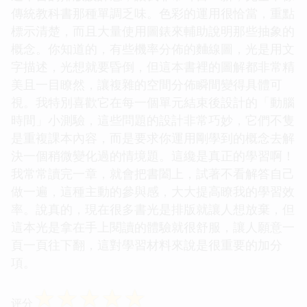
傳統教科書那種單調乏味。色彩的運用很恰當，重點
標示清楚，而且大量使用圖錶來輔助說明那些抽象的
概念。你知道的，有些機率分佈的麯線圖，光是用文
字描述，光想就要昏倒，但這本書裡的圖解都非常精
美且一目瞭然，讓複雜的空間分佈瞬間變得具體可
視。我特別喜歡它在每一個單元結束後設計的「動腦
時間」小測驗，這些問題的設計非常巧妙，它們不隻
是重複課本內容，而是要求你運用剛學到的概念去解
決一個稍微變化過的情境題。這纔是真正的學習啊！
我常常讀完一章，就會把書闔上，試著不看解答自己
做一遍，這種主動的參與感，大大提高瞭我的學習效
率。說真的，現在很多書光是排版就讓人想放棄，但
這本光是拿在手上閱讀的體驗就很舒服，讓人願意一
頁一頁往下翻，這對學習材料來說是很重要的加分
項。
☆
☆
☆
☆
☆
评分