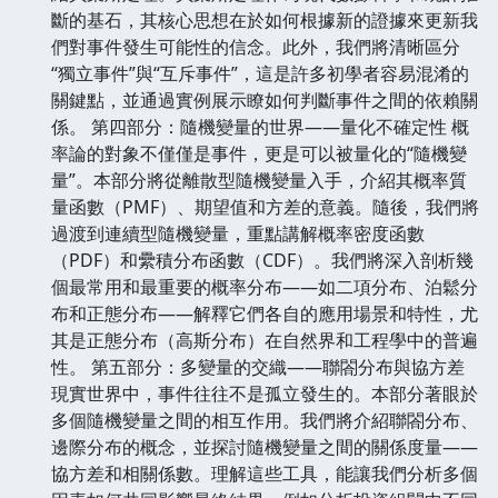
斷的基石，其核心思想在於如何根據新的證據來更新我
們對事件發生可能性的信念。此外，我們將清晰區分
“獨立事件”與“互斥事件”，這是許多初學者容易混淆的
關鍵點，並通過實例展示瞭如何判斷事件之間的依賴關
係。 第四部分：隨機變量的世界——量化不確定性 概
率論的對象不僅僅是事件，更是可以被量化的“隨機變
量”。本部分將從離散型隨機變量入手，介紹其概率質
量函數（PMF）、期望值和方差的意義。隨後，我們將
過渡到連續型隨機變量，重點講解概率密度函數
（PDF）和纍積分布函數（CDF）。我們將深入剖析幾
個最常用和最重要的概率分布——如二項分布、泊鬆分
布和正態分布——解釋它們各自的應用場景和特性，尤
其是正態分布（高斯分布）在自然界和工程學中的普遍
性。 第五部分：多變量的交織——聯閤分布與協方差
現實世界中，事件往往不是孤立發生的。本部分著眼於
多個隨機變量之間的相互作用。我們將介紹聯閤分布、
邊際分布的概念，並探討隨機變量之間的關係度量——
協方差和相關係數。理解這些工具，能讓我們分析多個