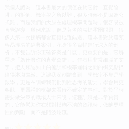
我個人認為，這本書最大的價值在於它對「直覺陷
阱」的拆解。機率學之所以難，很多時候不是因為公
式難，而是我們的大腦在處理機率問題時，很容易被
直覺誤導。舉例來說，像是著名的濛提霍爾問題，很
多人第一次接觸都會直覺地選錯邊。這本書對於這類
容易混淆的經典案例，花瞭很多篇幅進行深入的剖
析，不隻告訴你正確答案是什麼，更重要的是，它解
釋瞭「為什麼你的直覺會錯」。作者用非常細膩的文
字，把人類認知上的偏誤和機率邏輯之間的衝突點描
繪得淋灕盡緻。這讓我深刻體會到，學機率不隻是學
數學，更是在訓練我們批判性思考的能力，學會用更
客觀、更嚴謹的框架去看待不確定的事件。對於平時
需要做決策的職場人士來說，這種訓練是非常寶貴
的，它能幫助你在麵對模糊不清的資訊時，做齣更理
性的判斷，而不是隨波逐流。
☆
☆
☆
☆
☆
评分