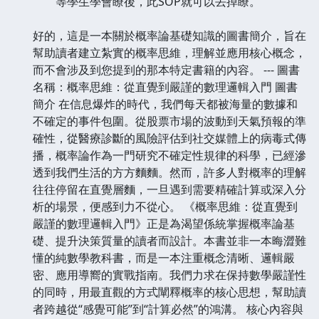
等學生學會瞭後，此SOP就可以丟掉瞭。
好的，這是一本關於概率論基礎知識的圖書簡介，旨在
幫助讀者建立紮實的概率思維，理解並應用核心概念，
而不會涉及到您提到的那本特定書籍的內容。 --- 圖書
名稱：概率思維：從直覺到嚴謹的數理邏輯入門 圖書
簡介 在信息爆炸的時代，我們每天都被海量的數據和
不確定的事件包圍。從股票市場的波動到天氣預報的準
確性，從醫療診斷的風險評估到社交媒體上的病毒式傳
播，概率論作為一門研究不確定性規律的科學，已經滲
透到我們生活的方方麵麵。然而，許多人對概率的理解
往往停留在直覺層麵，一旦遇到需要精確計算或深入分
析的場景，便感到力不從心。 《概率思維：從直覺到
嚴謹的數理邏輯入門》正是為渴望係統掌握概率論基
礎、提升決策質量的讀者而設計。本書並非一本晦澀難
懂的純數學教科書，而是一本注重概念清晰、邏輯嚴
密、應用導嚮的實戰指南。我們力求在保持數學嚴謹性
的同時，用最直觀的方式闡釋概率的核心思想，幫助讀
者跨越從“感覺可能”到“計算必然”的鴻溝。 核心內容與