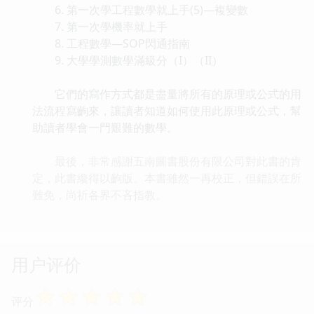
6. 第一次學工程數學就上手(5)—複變數
7. 第一次學機率就上手
8. 工程數學—SOP閃通指南
9. 大學學測數學滿級分（I）（II）
它們的寫作方式都是盡量將所有的原理或公式的用
法流程寫齣來，讓讀者知道如何使用此原理或公式，幫
助讀者學會一門艱難的數學。
最後，非常感謝五南圖書股份有限公司對此書的肯
定，此書纔得以齣版。本書雖然一再校正，但錯誤在所
難免，尚祈各界不吝指教。
用户评价
☆
☆
☆
☆
☆
评分