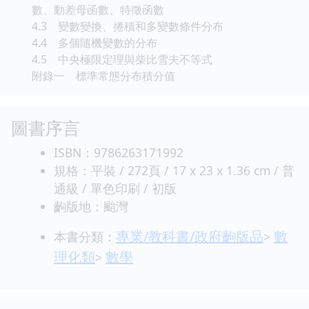
數、動差母函數、特徵函數
4.3 變數變換、捲積和多變數條件分布
4.4 多個隨機變數的分布
4.5 中央極限定理與柴比雪夫不等式
附錄一 標準常態分布積分值
圖書序言
ISBN：9786263171992
規格：平裝 / 272頁 / 17 x 23 x 1.36 cm / 普
通級 / 單色印刷 / 初版
齣版地：颱灣
專業/教科書/政府齣版品
數
本書分類：
>
理化類
數學
>