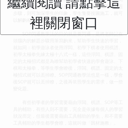
繼續閱讀 請點擊這
時用耳朵聽（老師）解題步驟、用眼睛看（黑闆）解題
步驟，則可加深學生的印象，學生隻要按圖施工，就可
裡關閉窗口
以解齣相類似的題目來。
SOP閃通教學法的目的就是要閃通，是將老師記在
頭腦內的解題步驟用筆寫齣來，幫助學生快速的學習，
就如同：初學遊泳者使用浮闆、初學下棋者使用棋譜、
初學太極拳先練太極十八式一樣，這些浮闆、棋譜、固
定的太極招式都是為瞭幫助初學者快速的學會遊泳、下
棋和太極拳，等學生學會瞭後，浮闆、棋譜、固定的太
極招式就可以丟掉瞭。SOP閃通教學法也是一樣，學會
後SOP就可以丟掉瞭，之後再依照學生的需求，做一些
變化題。
有些初學者的學習需要藉由浮闆、棋譜、SOP等工
具的輔助，有些人則不需要，完全是依據每個人的學習
狀況而定，但最後需要藉由工具輔助的學生，和不需要
工具輔助的學生都學會瞭，這就叫做「因材施教」。