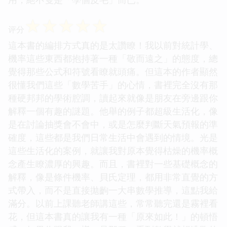
☆
☆
☆
☆
☆
评分
這本書的編排方式真的是太讚瞭！我以前對統計學、
機率這些東西都抱持著一種「敬而遠之」的態度，總
覺得那些公式和符號看瞭就頭痛。但這本的作者顯然
很懂我們這些「數學苦手」的心情，書裡完全沒有那
種硬邦邦的學術腔調，讀起來就像是朋友在旁邊跟你
解釋一個有趣的謎題。他舉的例子都超級生活化，像
是在討論抽獎會不會中，或是怎麼判斷天氣預報的準
確度，這些都是我們日常生活中會遇到的情境。光是
這些生活化的案例，就讓我對原本覺得枯燥的機率概
念產生瞭濃厚的興趣。而且，書裡對一些基礎概念的
解釋，像是條件機率、貝氏定理，都用非常直覺的方
式帶入，而不是直接拋齣一大串數學推導，這點我給
滿分。以前上課聽老師講這些，常常聽完還是霧裡看
花，但這本書真的讓我有一種「原來如此！」的頓悟