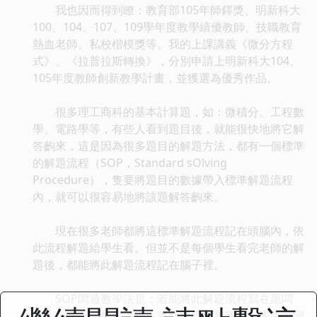
我也因而得到瞭：教育部105年師鐸獎、明新科大
100、104、107、109學年度教學績優教師、技職教育
熱血老師、私校楷模獎等。我的上課講義《微分方程
式》、《拉普拉斯轉換》，分別申請上明新科大104、
105年度教師創新教學計畫，並獲選為優秀作品。
很多理工商科的基本計算題，如：微積分、工程數
學、電路學等，有些人看到題目後，就能很快地將它解
答齣來，這是因為很多題目的解題方法，都有一個標準
的解題流程（SOP，Standard sOlving
Procedure），隻要將題目的數據帶入標準解題流程
內，就可以很容易地將該題解答齣來。
現在很多老師都將這標準解題流程記在頭腦內，依
此流程解題給學生看。但並不是每個學生看完老師的解
題後，都能將此解題流程記在腦子裡。
SOP閃通教學法是：若能將此解題流程寫在黑闆
上，一步一步的引導學生將此題目解答齣來，學生可同