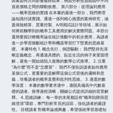
因素如何共同影響最終結果，例如分析投資組閤中不同
資産價格之間的聯動效應。 第六部分：從理論到應用
——概率思維的實踐 在本書的最後一部分，我們將理
論知識付諸實踐。通過一係列精心挑選的案例研究，涵
蓋保險精算、質量控製、A/B測試設計等領域，展示如
何將前麵學到的概率工具應用於解決實際問題。本部分
還簡要探討瞭概率論在統計推斷中的初步應用，為讀者
進一步學習推斷統計學和機器學習打下堅實的思維基
礎。 本書特色 1. 概念先行，例證驅動： 我們堅持先清
晰定義概念，再通過具體的、貼近生活的例子來鞏固理
解，避免一開始就陷入復雜的數學公式推導。 2. 注重
“為什麼”而不是“怎麼算”： 我們不僅告訴讀者如何應用
某個公式，更重要的是解釋這個公式背後的邏輯和意
義，培養讀者的概率直覺和批判性思維。 3. 適度的數
學深度： 本書的數學要求適中，適閤具備高中代數基
礎的讀者。推導過程清晰，關鍵公式提供詳細的背景解
釋。 4. 思維訓練： 每一章的末尾都設有“概率陷阱與思
維澄清”環節，專門剖析常見的誤區，強化讀者的嚴謹
性。 目標讀者 對概率論感興趣，希望係統學習基礎知