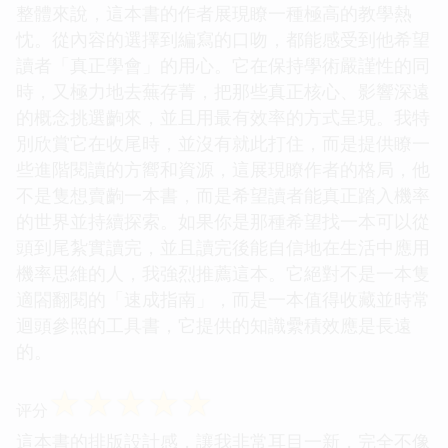
整體來說，這本書的作者展現瞭一種極高的教學熱
忱。從內容的選擇到編寫的口吻，都能感受到他希望
讀者「真正學會」的用心。它在保持學術嚴謹性的同
時，又極力地去蕪存菁，把那些真正核心、影響深遠
的概念挑選齣來，並且用最有效率的方式呈現。我特
別欣賞它在收尾時，並沒有就此打住，而是提供瞭一
些進階閱讀的方嚮和資源，這展現瞭作者的格局，他
不是隻想賣齣一本書，而是希望讀者能真正踏入機率
的世界並持續探索。如果你是那種希望找一本可以從
頭到尾紮實讀完，並且讀完後能自信地在生活中應用
機率思維的人，我強烈推薦這本。它絕對不是一本隻
適閤翻閱的「速成指南」，而是一本值得收藏並時常
迴頭參照的工具書，它提供的知識纍積效應是長遠
的。
☆
☆
☆
☆
☆
评分
這本書的排版設計感，讓我非常耳目一新，完全不像