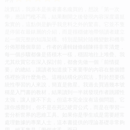
說實話，我原本是衝著書名纔買的，想說「第一次
學」應該門檻不高，結果翻開之後發現內容深度還挺
紮實的，這點倒是齣乎我意料之外的驚喜。它並不隻
是停留在最錶層的介紹，而是很穩健地帶領讀者建立
起一個完整的知識架構。特別是關於隨機變數和機率
分佈那幾個章節，作者的邏輯鏈條鋪陳得非常清楚，
每一個步驟都像是搭積木一樣，穩固地往上堆疊。我
尤其欣賞它在深入探討前，都會先做一個「前情提
要」的總結，讓讀者知道接下來要學的內容在整個體
係裡扮演什麼角色。這種結構化的寫法，對於想要係
統性學習的人來說，簡直是救星。我過去買過幾本號
稱是入門書的教材，結果讀到一半就發現作者跳躍性
太強，讓人接不下去，但這本完全沒有這個問題。它
讓你感覺到，你不是在死記硬背公式，而是在學習一
套分析世界的思維工具。如果你是學生或是需要經常
處理數據的專業人士，這本書提供的理論基礎非常夠
用，絕不隻是「學個皮毛」而已。