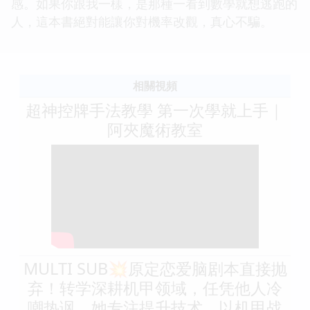
感。如果你跟我一樣，是那種一看到數學就想逃跑的
人，這本書絕對能讓你對機率改觀，真心不騙。
相關視頻
超神控牌手法教學 第一次學就上手｜
阿夾魔術教室
MULTI SUB💥原定恋爱脑剧本直接抛
弃！转学深耕机甲领域，任凭他人冷
嘲热讽，她专注提升技术，以机甲战