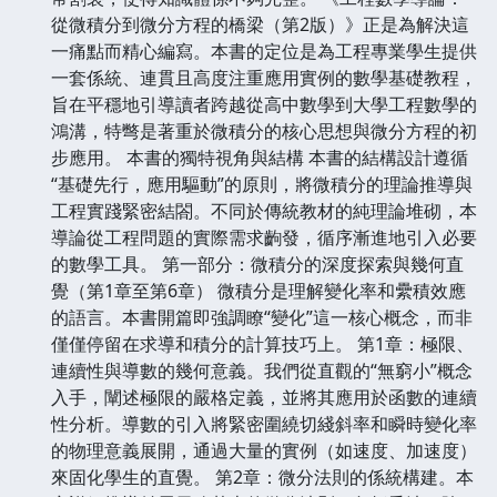
從微積分到微分方程的橋梁（第2版）》正是為解決這
一痛點而精心編寫。本書的定位是為工程專業學生提供
一套係統、連貫且高度注重應用實例的數學基礎教程，
旨在平穩地引導讀者跨越從高中數學到大學工程數學的
鴻溝，特彆是著重於微積分的核心思想與微分方程的初
步應用。 本書的獨特視角與結構 本書的結構設計遵循
“基礎先行，應用驅動”的原則，將微積分的理論推導與
工程實踐緊密結閤。不同於傳統教材的純理論堆砌，本
導論從工程問題的實際需求齣發，循序漸進地引入必要
的數學工具。 第一部分：微積分的深度探索與幾何直
覺（第1章至第6章） 微積分是理解變化率和纍積效應
的語言。本書開篇即強調瞭“變化”這一核心概念，而非
僅僅停留在求導和積分的計算技巧上。 第1章：極限、
連續性與導數的幾何意義。我們從直觀的“無窮小”概念
入手，闡述極限的嚴格定義，並將其應用於函數的連續
性分析。導數的引入將緊密圍繞切綫斜率和瞬時變化率
的物理意義展開，通過大量的實例（如速度、加速度）
來固化學生的直覺。 第2章：微分法則的係統構建。本