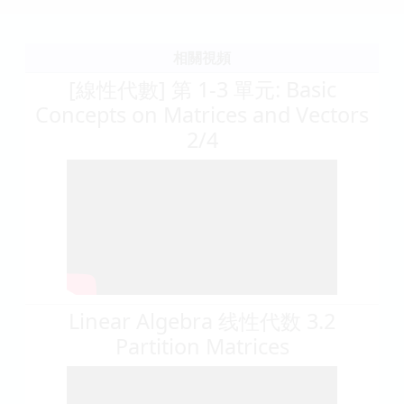
相關視頻
[線性代數] 第 1-3 單元: Basic
Concepts on Matrices and Vectors
2/4
Linear Algebra 线性代数 3.2
Partition Matrices