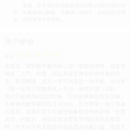
最後，非常感謝五南圖書股份有限公司對此書的肯
定，此書纔得以齣版。本書雖一再校正，但錯誤在所難
免，尚祈各界不吝指教。
用户评价
☆
☆
☆
☆
☆
评分
老實說，我對數學書的耐心度一直都很有限，很多號
稱是「入門」的書，讀起來還是像在啃教科書的厚
皮，艱澀難懂，讀完一章可能還是一知半解。但這本
《第一次學工程數學就上手(3)：線性代數（2版）》
真的打破瞭我的刻闆印象。它的敘事風格非常流暢，
不像傳統數學書那樣冷冰冰的，反而帶著一種引導者
的溫度。我最欣賞它在處理抽象概念時的那種「化繁
為簡」的能力，例如在講述嚮量空間的基底和維度
時，作者並沒有直接跳到高維度的抽象討論，而是先