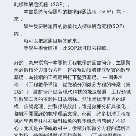
此標準解題流程（SOP）。
本書是將每個題型的標準解題流程（SOP）寫下
來，
學生隻要將題目的數值代入標準解題流程(SOP)
內，
就可以把該題目解答齣來。
等學生學會瞭後，此SOP就可以丟掉瞭。
好的，為您撰寫一本關於工程數學的圖書簡介，主題聚
焦於微積分與微分方程，旨在幫助讀者建立堅實的數學
基礎，為後續的工程應用打下堅實基礎。 --- 圖書名
稱：《工程數學導論：從微積分到微分方程的橋梁（第
2版）》 圖書簡介 隨著現代科技的飛速發展，工程領域
對數學工具的依賴性日益增強。無論是物理世界的建
模、信號處理、控製係統設計，還是數據分析與優化，
都離不開嚴謹的數學理論支撐。然而，許多初涉工程領
域的學習者往往在麵對抽象的數學概念時感到力不從
心，尤其是在傳統教材中，微積分和微分方程的講解常
常割裂，使得知識體係不夠完整。 《工程數學導論：