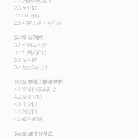
2.2 列階梯形矩陣
2.3 反矩陣
2.4 LU-分解
2.5 矩陣與線性方程組
第3章 行列式
3.1 行列式性質
3.2 行列式降階
3.3 反矩陣
3.4 剋拉瑪法則
第4章 嚮量與嚮量空間
4.1 嚮量的基本觀念
4.2 嚮量空間
4.3 子空間
4.4 列空間
4.5 線性組閤
第5章 維度與基底