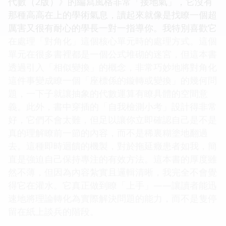
代數（2版）》的編寫風格非常「接地氣」，它沒有
那種高高在上的學術氣息，讀起來就像是找瞭一個超
厲害又很有耐心的學長一對一指導你。我特別喜歡它
在處理「對角化」這個核心單元時的處理方式。這個
單元在很多書裡都是一個公式堆砌的迷宮，但這本書
透過引入「相似變換」的概念，非常巧妙地將對角化
這件事變成瞭一個「座標係的鏇轉或變換」的幾何問
題，一下子就讓抽象的代數運算有瞭具體的空間意
義。此外，書中穿插的「自我檢測小考」設計得非常
好，它們不會太難，但足以讓你立即確認自己是不是
真的理解瞭前一節的內容，而不是稀裏糊塗地翻過
去。這種即時迴饋的機製，對於拖延癥患者如我，簡
直是強迫自己保持專注的有效方法。這本書的厚度雖
然不薄，但因為內容紮實且邏輯清晰，我完全不會覺
得它在灌水。它真正做到瞭「上手」——讓讀者能迅
速地將理論轉化為實際解決問題的能力，而不是隻停
留在紙上談兵的階段。