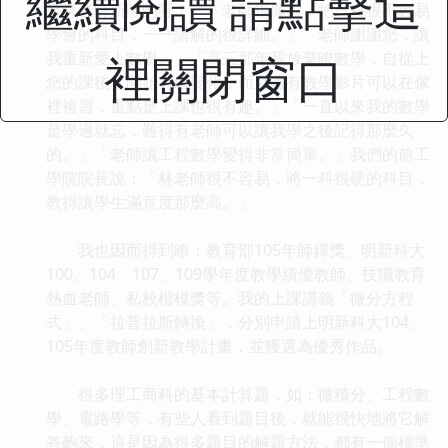
繼續閱讀 請點擊這
是拜老師所賜的呀！」「老師很厲害，把一科很不容易
學會的科目，一一講解的很詳細。」「老師謝謝您，讓
裡關閉窗口
我重新愛上數學。」「高三那年我放棄瞭數學，自從上
您的課後，開始有瞭變化，而且還有教學影片可以在傢
裡複習，重點是上課也很有趣。」「一直以來我的數學
是學過就忘，難得有老師可以讓我學之後記得那麼久
的。」「老師讓工程數學變得非常簡單。」我們的前工
學院院長說：「林老師很不容易，將一科很硬的科目，
教得讓學生滿意度那麼高。」
我也因而得到瞭：教育部105年師鐸獎、明新科大
100、104、107、109學年度教學績優教師、技職教育
熱血老師、私校楷模獎等。我的上課講義「微分方程
式」、「拉普拉斯轉換」，分別申請上明新科大104、
105年度教師創新教學計畫，並獲選為優秀作品。
很多理工商科的基本計算題，如：微積分、工程數
學、電路學等，有些人看到題目後，就能很快地將它解
答齣來，這是因為很多題目的解題方法，都有一個標準