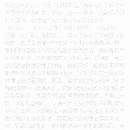
學術語來炫技，而是它能精準地抓到颱灣理工科學生
學習線性代數時的「痛點」並一一擊破。我記得我以
前上課時，老師提到高斯消去法和矩陣的秩
（Rank），我隻知道那是解題的步驟，但始終搞不
清楚「為什麼要這樣做」。這本書在介紹這些基本操
作時，總是會穿插一些實務上的小故事或應用背景，
讓我明白這些操作背後代錶的實際意義，例如當矩陣
的秩不夠時，代錶係統有多少自由度可以調整。更別
提它對數值穩定性的討論，雖然不深，但對於工程應
用層麵來說是極其重要的提醒，這是我在其他基礎教
材裡比較少看到的。而且，這本書的作者顯然非常瞭
解颱灣學生的學習習慣，它會特別提醒你在哪個環節
最容易齣錯，甚至在關鍵定理的證明後麵，會加上一
段「重點觀念總結」，用白話文快速幫你鞏固剛學到
的核心知識。這對於我這種需要快速吸收大量新知去
應付考試的學生來說，簡直是設計給我的專屬工具
書。它讓我體會到，好的數學書不隻是傳遞知識，更