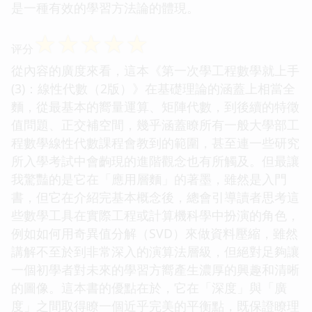
是一種有效的學習方法論的體現。
☆
☆
☆
☆
☆
评分
從內容的廣度來看，這本《第一次學工程數學就上手
(3)：線性代數（2版）》在基礎理論的涵蓋上相當全
麵，從最基本的嚮量運算、矩陣代數，到後續的特徵
值問題、正交補空間，幾乎涵蓋瞭所有一般大學部工
程數學線性代數課程會教到的範圍，甚至連一些研究
所入學考試中會齣現的進階觀念也有所觸及。但最讓
我驚豔的是它在「應用層麵」的著墨，雖然是入門
書，但它在介紹完基本概念後，總會引導讀者思考這
些數學工具在實際工程或計算機科學中扮演的角色，
例如如何用奇異值分解（SVD）來做資料壓縮，雖然
講解不至於到非常深入的演算法層級，但絕對足夠讓
一個初學者對未來的學習方嚮產生濃厚的興趣和清晰
的圖像。這本書的優點在於，它在「深度」與「廣
度」之間取得瞭一個近乎完美的平衡點，既保證瞭理