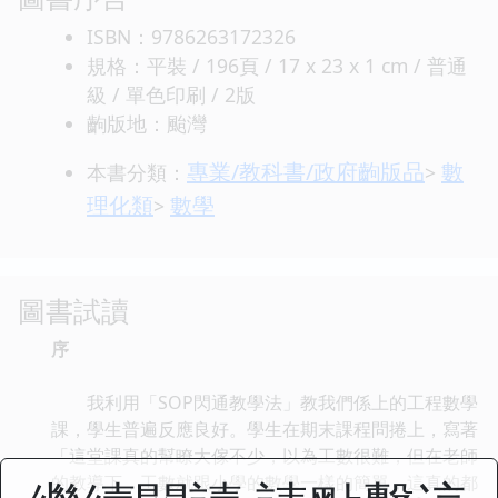
ISBN：9786263172326
規格：平裝 / 196頁 / 17 x 23 x 1 cm / 普通
級 / 單色印刷 / 2版
齣版地：颱灣
專業/教科書/政府齣版品
數
本書分類：
>
理化類
數學
>
圖書試讀
序
我利用「SOP閃通教學法」教我們係上的工程數學
課，學生普遍反應良好。學生在期末課程問捲上，寫著
「這堂課真的幫瞭大傢不少，以為工數很難，但在老師
的教導下，工數就跟小學的數學一樣的簡單，這真的都