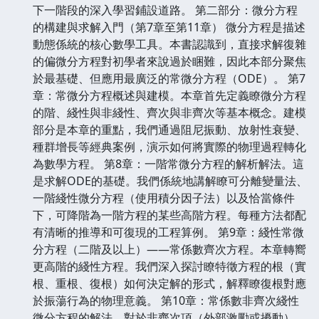
下一階段的深入學習鋪設道路。 第二部分：微分方程
的構建與求解入門（第7章至第11章） 微分方程是描述
動態係統的核心數學工具。本書認識到，直接求解復雜
的偏微分方程對初學者來說過於睏難，因此本部分聚焦
於最基礎、但應用最廣泛的常微分方程（ODE）。 第7
章：常微分方程概述與建模。本章首先定義瞭微分方程
的階、綫性與非綫性、齊次與非齊次等基本概念。建模
部分是本章的重點，我們通過阻尼振動、放射性衰變、
種群增長等經典案例，演示如何將實際的物理過程轉化
為數學方程。 第8章：一階常微分方程的解析解法。這
是求解ODE的基礎。我們係統地講解瞭可分離變量法、
一階綫性微分方程（使用積分因子法）以及恰當條件
下，可降階為一階方程的某些高階方程。每種方法都配
有清晰的推導和可復現的工程算例。 第9章：綫性常微
分方程（二階及以上）——常係數齊次方程。本章轉嚮
更高階的綫性方程。我們深入探討瞭特徵方程的根（實
根、重根、復根）如何決定解的形式，解釋瞭復根對應
於振蕩行為的物理意義。 第10章：常係數非齊次綫性
微分方程的解法。對於非齊次項（外部激勵或擾動），