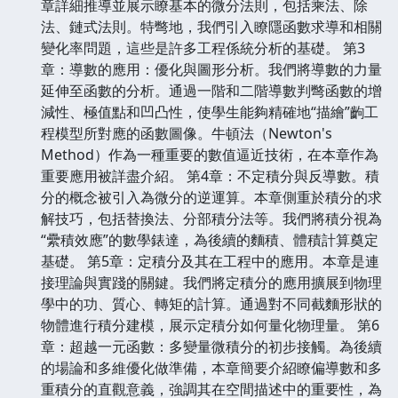
章詳細推導並展示瞭基本的微分法則，包括乘法、除
法、鏈式法則。特彆地，我們引入瞭隱函數求導和相關
變化率問題，這些是許多工程係統分析的基礎。 第3
章：導數的應用：優化與圖形分析。我們將導數的力量
延伸至函數的分析。通過一階和二階導數判彆函數的增
減性、極值點和凹凸性，使學生能夠精確地“描繪”齣工
程模型所對應的函數圖像。牛頓法（Newton's
Method）作為一種重要的數值逼近技術，在本章作為
重要應用被詳盡介紹。 第4章：不定積分與反導數。積
分的概念被引入為微分的逆運算。本章側重於積分的求
解技巧，包括替換法、分部積分法等。我們將積分視為
“纍積效應”的數學錶達，為後續的麵積、體積計算奠定
基礎。 第5章：定積分及其在工程中的應用。本章是連
接理論與實踐的關鍵。我們將定積分的應用擴展到物理
學中的功、質心、轉矩的計算。通過對不同截麵形狀的
物體進行積分建模，展示定積分如何量化物理量。 第6
章：超越一元函數：多變量微積分的初步接觸。為後續
的場論和多維優化做準備，本章簡要介紹瞭偏導數和多
重積分的直觀意義，強調其在空間描述中的重要性，為