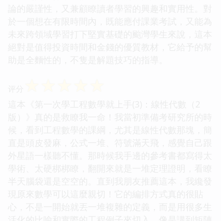
論的嚴謹性，又兼顧瞭讀者學習的興趣和實用性。對
於一個想在有限時間內，既能應付課業考試，又能為
未來跨領域學習打下堅實基礎的颱灣學生來說，這本
絕對是值得投資時間和金錢的優質教材，它給予的幫
助是全麵性的，不隻是解題技巧的指導。
☆
☆
☆
☆
☆
评分
這本《第一次學工程數學就上手(3)：線性代數（2
版）》真的是救瞭我一命！我當初準備考研究所的時
候，看到工程數學的課綱，尤其是線性代數那塊，簡
直是頭皮發麻，公式一堆、符號滿天飛，感覺自己跟
外星語一樣聽不懂。那時候我手邊的參考書都寫得太
學術、太硬梆梆瞭，翻開來就是一堆定理證明，看瞭
半天腦袋還是空空的。直到我朋友推薦這本，我纔發
現原來數學可以這麼親切！它的編排方式真的很貼
心，不是一開始就丟一堆複雜的定義，而是用很多生
活化的比喻和實際的工程例子來切入，像是講到矩陣