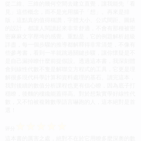
從二維、三維的幾何空間去建立直覺，讓我能先「看
見」這些概念，而不是光用腦子「想」。再來是排
版，這點真的值得稱讚，字體大小、公式間距、圖錶
的設計，都讓人閱讀起來非常舒適，不會有那種被密
密麻麻文字壓垮的感覺。重點是，它的例題解析超級
詳盡，每一個步驟的推導都解釋得非常清楚，不像有
些參考書，看到一半就跳過關鍵步驟，讓你懷疑是不
是自己漏掉瞭什麼前提假設。透過這本書，我深刻體
會到線性代數不隻是解聯立方程式的工具，它更是理
解很多現代科學計算和資料處理的基石。讀完這本，
我對後續的數值分析課程也更有信心瞭，因為底子打
穩瞭，後麵的樓纔能蓋得高。對於想紮實學好線性代
數，又不怕被複雜數學語言嚇跑的人，這本絕對是首
選！
☆
☆
☆
☆
☆
评分
這本書的厲害之處，絕對不在於它用瞭多麼深奧的數