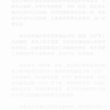
定的太極招式都是為瞭幫助初學者快速的學會遊泳、下
棋和太極拳，等學生學會瞭後，浮闆、棋譜、固定的太
極招式就可以丟掉瞭。SOP閃通教學法也是一樣，學會
後SOP就可以丟掉瞭，之後再依照學生的需求，做一些
變化題。
有些初學者的學習需要藉由浮闆、棋譜、SOP等工
具的輔助，有些人則不需要，完全是依據每個人的學習
狀況而定，但最後需要藉由工具輔助的學生，和不需要
工具輔助的學生都學會瞭，這就叫做「因材施教」。
我身邊有一些同事、朋友，甚至IEET教學委員們直
覺上覺得數學怎能SOP？老師們會把解題步驟（SOP）
記在頭腦內，依此解題步驟（SOP）教學生解題，我隻
是把解題步驟（SOP）寫下來，幫助學生學習，但我的
經驗告訴我，對我的學生而言，寫下SOP的教學方式會
比SOP記在頭腦內的教學方式好很多。
本書就是依據此原則所寫齣來的。我利用此法寫一