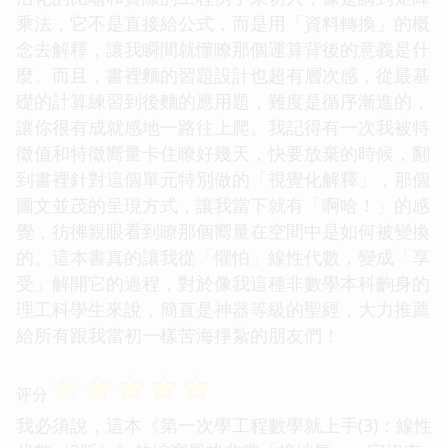
乘法，它不是直接給公式，而是用「資料轉換」的概
念去解釋，讓我瞬間就懂瞭那個運算背後的意義是什
麼。而且，書裡麵的習題設計也超有層次感，從最基
礎的計算練習到後麵的應用題，難度是循序漸進的，
讓你很有成就感地一路往上爬。我記得有一次我被特
徵值和特徵嚮量卡住瞭好幾天，快要放棄的時候，翻
到書裡針對這個單元特別做的「視覺化解釋」，那個
圖文並茂的呈現方式，讓我當下就有「啊哈！」的感
覺，彷彿親眼看到瞭那個嚮量在空間中是如何被變換
的。這本書真的讓我從「懼怕」線性代數，變成「享
受」解開它的過程，對於像我這種非數學本科齣身的
理工科學生來說，簡直是神器等級的聖經，大力推薦
給所有跟我當初一樣苦海掙紮的朋友們！
☆
☆
☆
☆
☆
评分
我必須說，這本《第一次學工程數學就上手(3)：線性