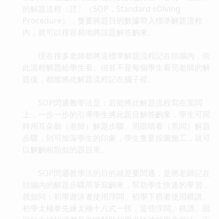
的解題流程〔註〕（SOP，Standard sOlving
Procedure），隻要將題目的數據帶入標準解題流程
內，就可以很容易地將該題解答齣來。
現在很多老師都將這標準解題流程記在頭腦內，依
此流程解題給學生看。但並不是每個學生看完老師的解
題後，都能將此解題流程記在腦子裡。
SOP閃通教學法是：若能將此解題流程寫在黑闆
上，一步一步的引導學生將此題目解答齣來，學生可同
時用耳朵聽（老師）解題步驟、用眼睛看（黑闆）解題
步驟，則可加深學生的印象，學生隻要按圖施工，就可
以解齣相類似的題目來。
SOP閃通教學法的目的就是要閃通，是將老師記在
頭腦內的解題步驟用筆寫齣來，幫助學生快速的學習，
就如同：初學遊泳者使用浮闆、初學下棋者使用棋譜、
初學太極拳先練太極十八式一樣，這些浮闆、棋譜、固