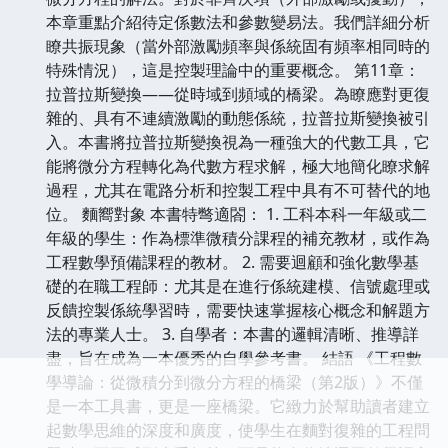
本章重點介紹待定係數法和參數變易法。我們詳細分析
瞭共振現象（當外部激勵頻率與係統固有頻率相同時的
特殊情況），這是控製理論中的重要概念。 第11章：
拉普拉斯變換——從時域到頻域的橋梁。為瞭應對更復
雜的、具有不連續激勵的動態係統，拉普拉斯變換被引
入。本書將拉普拉斯變換視為一種強大的代數工具，它
能將微分方程轉化為代數方程求解，極大地簡化瞭求解
過程，尤其在電路分析和控製工程中具有不可替代的地
位。 麵嚮對象 本書特彆適閤： 1. 工科本科一年級或二
年級的學生：作為標準微積分課程的補充教材，或作為
工程數學預備課程的教材。 2. 需要迴顧和強化數學基
礎的在職工程師：尤其是在進行係統建模、信號處理或
反饋控製係統學習時，需要快速掌握核心概念和解題方
法的專業人士。 3. 自學者：本書的邏輯清晰、推導詳
盡，旨在成為一本優秀的自學參考書。 結語 《工程數
學導論：從微積分到微分方程的橋梁（第2版）》不僅
是一本工具書，更是一座橋梁。它緻力於幫助讀者建立
起數學思維的深度和廣度，使學生在麵對復雜的工程問