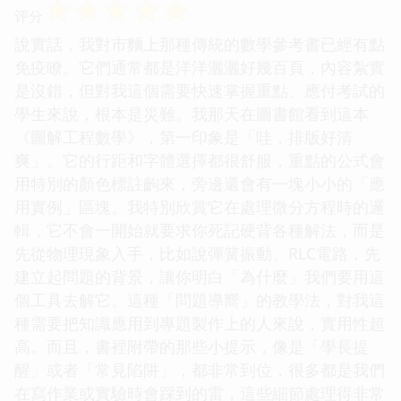
☆
☆
☆
☆
☆
评分
說實話，我對市麵上那種傳統的數學參考書已經有點
免疫瞭。它們通常都是洋洋灑灑好幾百頁，內容紮實
是沒錯，但對我這個需要快速掌握重點、應付考試的
學生來說，根本是災難。我那天在圖書館看到這本
《圖解工程數學》，第一印象是「哇，排版好清
爽」。它的行距和字體選擇都很舒服，重點的公式會
用特別的顏色標註齣來，旁邊還會有一塊小小的「應
用實例」區塊。我特別欣賞它在處理微分方程時的邏
輯，它不會一開始就要求你死記硬背各種解法，而是
先從物理現象入手，比如說彈簧振動、RLC電路，先
建立起問題的背景，讓你明白「為什麼」我們要用這
個工具去解它。這種「問題導嚮」的教學法，對我這
種需要把知識應用到專題製作上的人來說，實用性超
高。而且，書裡附帶的那些小提示，像是「學長提
醒」或者「常見陷阱」，都非常到位，很多都是我們
在寫作業或實驗時會踩到的雷，這些細節處理得非常