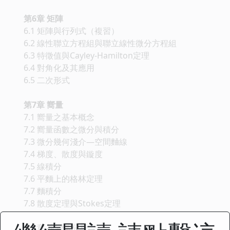
第6章 矩陣
6.1 矩陣與行列式（複習）
6.2 線性聯立方程組與聯立線性微分方程組
6.3 特徵值與Cayley-Hamilton定理
6.4 對角化及其應用
6.5 二次形式
第7章 嚮量
7.1 嚮量之基本概念
7.2 嚮量函數之微分與積分
7.3 微分幾何淺介—空間麯線
7.4 梯度、散度與鏇度
7.5 線積分
7.6 平麵上的格林定理
7.7 麵積分
7.8 散度定理與Stokes定理
第8章 複變數分析