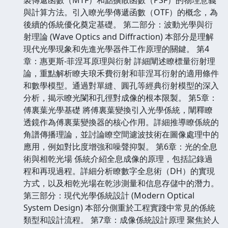
與計算方法。引入瞭光學傳遞函數（OTF）的概念，為
後續的係統優化奠定基礎。 第二部分：波動光學與衍
射理論 (Wave Optics and Diffraction) 本部分是理解
現代光學現象和先進光學器件工作原理的關鍵。 第4
章：惠更斯-菲涅耳原理與衍射 詳細闡述瞭標量衍射理
論，重點解析瞭夫琅禾費衍射和菲涅耳衍射的適用條件
和數學模型。通過對單縫、圓孔等經典衍射模型的深入
分析，揭示瞭光闌和孔徑對成像的根本限製。 第5章：
傅裏葉光學基礎 將傅裏葉變換引入光學係統，闡釋瞭
透鏡作為傅裏葉變換器的核心作用。詳細推導瞭係統的
角譜傳播理論，並討論瞭空間濾波技術在圖像處理中的
應用，例如對比度增強和噪聲抑製。 第6章：光的全息
術與相乾光場 係統介紹全息成像的原理，包括記錄過
程和再現過程。詳細分析瞭數字全息術（DH）的實現
方式，以及相乾光場在乾涉測量和信息存儲中的潛力。
第三部分：現代光學係統設計 (Modern Optical
System Design) 本部分側重於工程實踐中常見的係統
類型和設計流程。 第7章：成像係統設計原理 聚焦於人