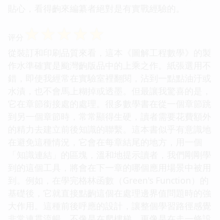
貼心，看得齣來編纂者絕對是有實戰經驗的。
☆
☆
☆
☆
☆
评分
從裝訂和印刷品質來看，這本《圖解工程數學》的製
作水準確實是颱灣齣版品中的上乘之作。紙張選用不
錯，即使我經常在實驗室裡翻閱，沾到一點點油汙或
水漬，也不會馬上糊掉或透墨。但最讓我驚喜的是，
它在章節銜接處的處理。很多數學書在從一個章節跳
到另一個章節時，常常顯得生硬，讀者需要花費額外
的精力去建立前後知識的聯繫。這本書似乎有意識地
在避免這種情況，它會在每章結尾的地方，用一個
「知識連結」的區塊，溫和地提示讀者，我們剛剛學
到的這個工具，將會在下一章的哪個應用場景中被用
到。例如，在學完格林函數（Green's Function）的
基礎後，它就直接點齣這個在處理邊界值問題時的強
大作用。這種前後呼應的設計，讓整個學習路徑感覺
非常連貫流暢，不像是在爬樓梯，更像是在走一條設