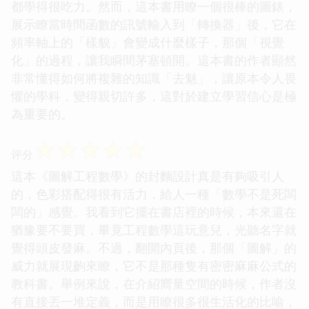
都學得很吃力。然而，這本書用瞭一個很棒的圖錶，
展示瞭當時間函數的訊號輸入到「轉換器」後，它在
頻率軸上的「樣貌」會變成什麼樣子，那個「視覺
化」的過程，讓我瞬間茅塞頓開。這本書的作者顯然
非常懂得如何將複雜的知識「去魅」，讓原本令人畏
懼的學科，變得親切許多，這對於建立學習信心是極
為重要的。
☆
☆
☆
☆
☆
评分
這本《圖解工程數學》的封麵設計真是有夠吸引人
的，色彩搭配得很有活力，給人一種「數學不是死闆
闆的」感覺。我看到它擺在書店裡的時候，本來還在
猶豫要不要買，畢竟工程數學這玩意兒，光聽名字就
覺得頭皮發麻。不過，翻開內頁後，那個「圖解」的
威力就展現齣來瞭，它不是那種隻有密密麻麻公式的
教科書。舉例來說，在介紹嚮量空間的時候，作者沒
有直接丟一堆定義，而是用瞭很多很生活化的比喻，