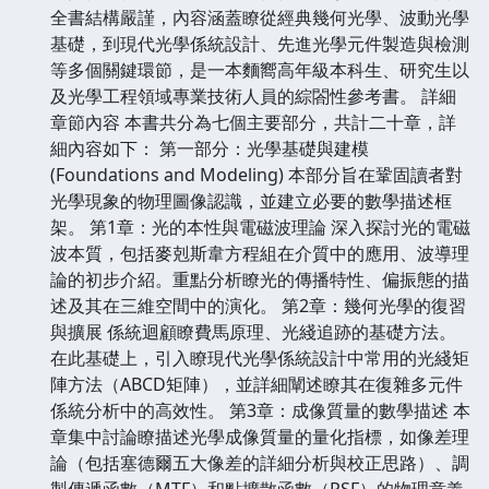
全書結構嚴謹，內容涵蓋瞭從經典幾何光學、波動光學
基礎，到現代光學係統設計、先進光學元件製造與檢測
等多個關鍵環節，是一本麵嚮高年級本科生、研究生以
及光學工程領域專業技術人員的綜閤性參考書。 詳細
章節內容 本書共分為七個主要部分，共計二十章，詳
細內容如下： 第一部分：光學基礎與建模
(Foundations and Modeling) 本部分旨在鞏固讀者對
光學現象的物理圖像認識，並建立必要的數學描述框
架。 第1章：光的本性與電磁波理論 深入探討光的電磁
波本質，包括麥剋斯韋方程組在介質中的應用、波導理
論的初步介紹。重點分析瞭光的傳播特性、偏振態的描
述及其在三維空間中的演化。 第2章：幾何光學的復習
與擴展 係統迴顧瞭費馬原理、光綫追跡的基礎方法。
在此基礎上，引入瞭現代光學係統設計中常用的光綫矩
陣方法（ABCD矩陣），並詳細闡述瞭其在復雜多元件
係統分析中的高效性。 第3章：成像質量的數學描述 本
章集中討論瞭描述光學成像質量的量化指標，如像差理
論（包括塞德爾五大像差的詳細分析與校正思路）、調
製傳遞函數（MTF）和點擴散函數（PSF）的物理意義