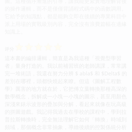
圖。這種循序漸進的引導，讓我能更紮實地理解背後
的操作邏輯，而不是僅僅背誦程式碼中的函數調用。
它給予的知識點，都是能夠立即在後續的專業科目中
派上用場的實戰級別內容，完全沒有浪費篇幅在邊緣
知識上。
☆
☆
☆
☆
☆
评分
這本書的編排邏輯，簡直是為我這種「視覺型學習
者」量身打造的。我以前補習班的老師講課，常常講
完一堆術語，我還在努力分辨 $ abla$ 和 $Delta$ 的
差別在哪裡，頭都快燒起來瞭。但這《圖解工程數
學》厲害的地方就在於，它把傅立葉轉換那種高深的
數學概念，拆解成一小塊一小塊的圖示，甚至用顏色
深淺來錶示波形的疊加與分解，看起來就像在玩高級
的拼圖遊戲。我記得我過去在學校的課程中，學到拉
普拉斯轉換時，完全無法理解它如何「轉換」時域到
頻域，那個概念非常抽象，導緻後續的控製係統分析