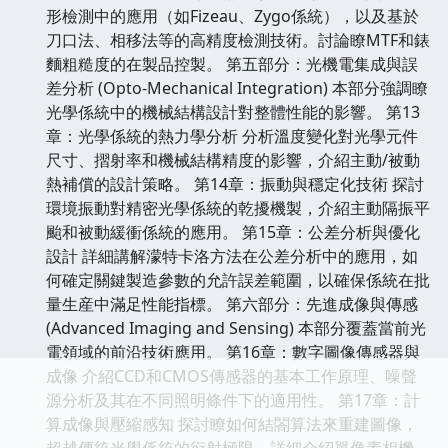
形檢測中的應用（如Fizeau、Zygo係統），以及基於
刀口法、相移法等的高精度檢測技術。討論瞭MTF和錶
麵粗糙度的在製品控製。 第五部分：光機電集成與誤
差分析 (Opto-Mechanical Integration) 本部分強調瞭
光學係統中的機械結構設計對整體性能的影響。 第13
章：光學係統的熱力學分析 分析溫度變化對光學元件
尺寸、摺射率和機械結構精度的影響，介紹主動/被動
熱補償的設計策略。 第14章：振動與穩定化技術 探討
環境振動對精密光學係統的乾擾機製，介紹主動隔振平
颱和被動緩衝係統的應用。 第15章：公差分析與優化
設計 詳細講解濛特卡洛方法在公差分析中的應用，如
何確定關鍵製造參數的允許誤差範圍，以確保係統在批
量生産中滿足性能指標。 第六部分：先進成像與傳感
(Advanced Imaging and Sensing) 本部分覆蓋當前光
電領域的前沿技術應用。 第16章：數字圖像傳感器與
成像 介紹CCD和CMOS傳感器的基本工作原理、噪聲
源分析及其在不同照明條件下的適用性。 第17章：計
算成像與壓縮感知 探討瞭如何結閤算法來重建圖像，
超越傳統光學係統的衍射極限。詳細介紹單像素相機、