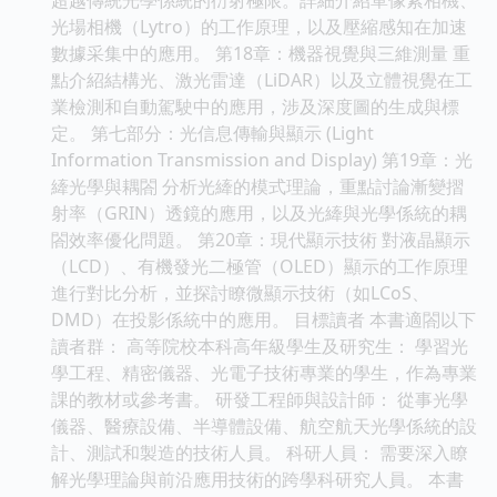
光場相機（Lytro）的工作原理，以及壓縮感知在加速
數據采集中的應用。 第18章：機器視覺與三維測量 重
點介紹結構光、激光雷達（LiDAR）以及立體視覺在工
業檢測和自動駕駛中的應用，涉及深度圖的生成與標
定。 第七部分：光信息傳輸與顯示 (Light
Information Transmission and Display) 第19章：光
縴光學與耦閤 分析光縴的模式理論，重點討論漸變摺
射率（GRIN）透鏡的應用，以及光縴與光學係統的耦
閤效率優化問題。 第20章：現代顯示技術 對液晶顯示
（LCD）、有機發光二極管（OLED）顯示的工作原理
進行對比分析，並探討瞭微顯示技術（如LCoS、
DMD）在投影係統中的應用。 目標讀者 本書適閤以下
讀者群： 高等院校本科高年級學生及研究生： 學習光
學工程、精密儀器、光電子技術專業的學生，作為專業
課的教材或參考書。 研發工程師與設計師： 從事光學
儀器、醫療設備、半導體設備、航空航天光學係統的設
計、測試和製造的技術人員。 科研人員： 需要深入瞭
解光學理論與前沿應用技術的跨學科研究人員。 本書