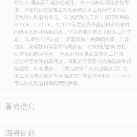
特色 1. 理論與工程深度融閤： 每一個核心理論的推導
後，均緊密結閤實際工程案例或仿真工具的使用方法，
避免瞭純理論的空泛。 2. 強調現代工具： 廣泛引用瞭
Zemax、Code V、Matlab等主流光學設計與分析軟件
的應用案例和輸齣結果，使讀者能直接上手解決工程問
題。 3. 聚焦前沿技術： 涵蓋瞭如自由麯麵光學、計算
成像、光場技術等當前行業熱點，確保知識的時效性。
4. 豐富的圖示說明： 全書采用大量高質量的工程圖、
原理示意圖和仿真截屏，直觀展示復雜的光學現象和係
統結構，輔助理解。 《現代光學工程基礎與應用》力
求成為讀者在復雜光學係統設計與實現過程中，一本不
可或缺的理論指導和實踐手冊。
著者信息
圖書目錄