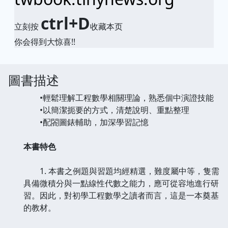
ctrl+D
立刻按
收藏本页
你会得到大惊喜!!
圖書描述
•輕鬆理解工程數學相關理論，熟悉個中演證技能
•以簡潔扼要的方式，清楚說明、重點整理
•配閤圖錶輔助，加深學習記憶
本書特色
1. 本書之例題與習題均經精選，難度屬中等，隻需
具備微積分與一點線性代數之能力，應可從容地進行研
習。因此，對初學工程數學之讀者而言，這是一本奠基
的教材。