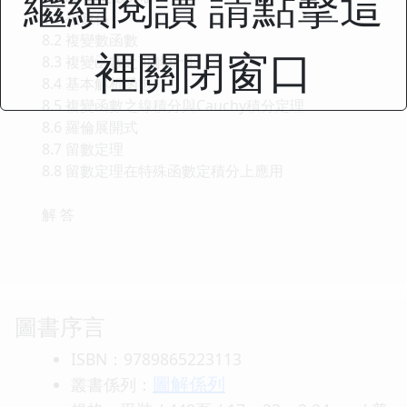
繼續閱讀 請點擊這
8.1 複數係
8.2 複變數函數
裡關閉窗口
8.3 複變函數之可解析性
8.4 基本解析函數
8.5 複變函數之線積分與Cauchy積分定理
8.6 羅倫展開式
8.7 留數定理
8.8 留數定理在特殊函數定積分上應用
解 答
圖書序言
ISBN：9789865223113
圖解係列
叢書係列：