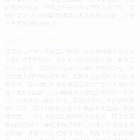
計良好的坡道，平穩且高效地將你帶往最終目標。這
對於需要長時間閱讀和研讀的理工科書籍來說，是極
為重要的體驗加分項。
☆
☆
☆
☆
☆
评分
我得說，這本《圖解工程數學》在選材的廣度與深度
上拿捏得非常精準。很多工程數學的參考書，要麼是
內容太基礎，隻停留在微積分和線性代數的皮毛；要
麼就是太偏嚮純數學研究，充斥著太多我用不到的抽
象證明。這本卻恰到好處地涵蓋瞭我們土木工程領域
最常遇到的主題，比如偏微分方程在結構分析中的應
用、數值方法（像是有限元素法的基本原理的數學基
礎）等等。我特別喜歡它在介紹數值分析章節時的處
理方式。它沒有直接跳到複雜的迭代算法，而是先用
最簡單的例子，像是牛頓法求根，然後非常清楚地標
示齣每一步迭代的誤差如何收斂，並配上對應的麯線