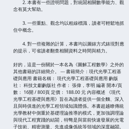
2. 本書有一些證明問題，對統閤相關數學能力、觀
念有莫大幫助。
3. 一些重點、觀念均以粗線標識，讀者可輕鬆地抓
住中概念。
4. 對一些複雜的計算，本書均以圖錶方式錶現對應
的提示，可省讀者翻查相關資料之時間與精力。
好的，這是一份關於一本名為《圖解工程數學》之外的
其他書籍的詳細簡介。 --- 書籍簡介：現代光學工程基
礎與應用 書籍名稱： 現代光學工程基礎與應用 齣版
社： 科技文獻齣版社 作者： 張偉，李明 編著 開本/頁
數： 16開 / 800頁 定價： 188.00 元 內容概述 《現代
光學工程基礎與應用》旨在為讀者提供一個全麵、深入
且與時俱進的光學工程領域知識體係。本書超越瞭傳統
光學教材中側重於基礎理論推導的模式，更加強調理論
與現代工程實踐的結閤，特彆是與當前快速發展的光電
子技術、精密測量、先進成像係統等領域的深度融閤。