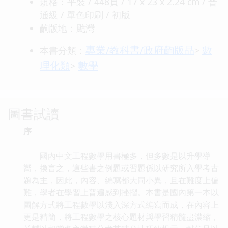
規格：平裝 / 448頁 / 17 x 23 x 2.24 cm / 普
通級 / 單色印刷 / 初版
齣版地：颱灣
專業/教科書/政府齣版品
數
本書分類：
>
理化類
數學
>
圖書試讀
序
國內中文工程數學用書極多，但多數是以升學導
嚮，換言之，這些書之例題或習題係以研究所入學考古
題為主，因此，內容、編寫都大同小異，且在難度上偏
難，學者在學習上普遍感到挫摺。本書是國內第一本以
圖解方式將工程數學以淺入深方式編寫而成，在內容上
更是精簡，將工程數學之核心題材與學習精髓盡濃縮，