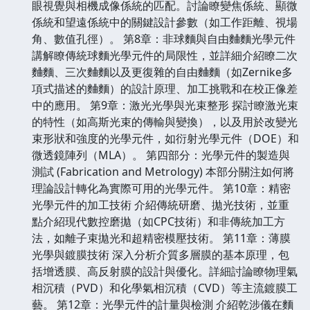
眼視覺與相機成像係統的匹配。討論瞭變焦係統、顯微
係統和望遠係統中的關鍵設計參數（如工作距離、視場
角、數值孔徑）。 第8章：非球麵與自由麯麵光學元件
講解瞭傳統球麵光學元件的局限性，並詳細介紹瞭二次
麯麵、三次麯麵以及更復雜的自由麯麵（如Zernike多
項式描述的麯麵）的設計原理、加工挑戰和在校正像差
中的應用。 第9章：激光光學與光束整形 探討瞭激光束
的特性（如高斯光束的傳輸與變換），以及用於改變光
束形狀和強度的光學元件，如衍射光學元件（DOE）和
微透鏡陣列（MLA）。 第四部分：光學元件的製造與
測試 (Fabrication and Metrology) 本部分關注如何將
理論設計轉化為實際可用的光學元件。 第10章：精密
光學元件的加工技術 介紹傳統研磨、拋光技術，並重
點介紹現代數控磨拋（如CPC技術）和非傳統加工方
法，如離子束拋光和超精密模壓技術。 第11章：薄膜
光學與鍍膜技術 深入分析介質多層膜的基本原理，包
括增透膜、高反射膜的設計與優化。詳細討論瞭物理氣
相沉積（PVD）和化學氣相沉積（CVD）等主流鍍膜工
藝。 第12章：光學元件的計量與檢測 介紹乾涉儀在麵