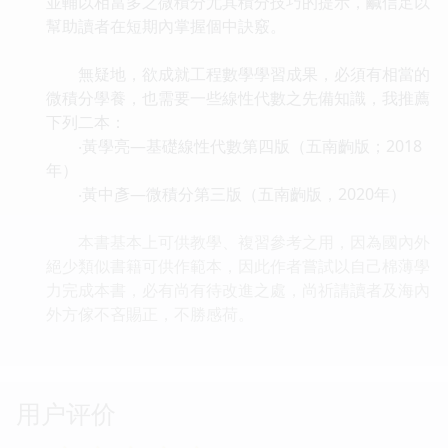
並輔以相當多之微積分尤其積分技巧的提示，鹹信足以
幫助讀者在短期內掌握個中訣竅。
無疑地，欲成就工程數學學習成果，必須有相當的
微積分學養，也需要一些線性代數之先備知識，我推薦
下列二本：
‧黃學亮—基礎線性代數第四版（五南齣版；2018
年）
‧黃中彥—微積分第三版（五南齣版，2020年）
本書基本上可供教學、複習參考之用，因為國內外
絕少類似書籍可供作範本，因此作者嘗試以自己棉薄學
力完成本書，必有尚有待改進之處，尚祈請讀者及海內
外方傢不吝賜正，不勝感荷。
用户评价