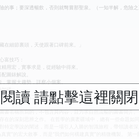
事；要深透暢飲，否則就彆嘗那聖泉。（一知半解，危險之至
在細節裏頭，天使跟著口碑前來。」
心富技巧：
取精用宏，實事求是，從經驗中得來。
搭配圖錶解說。
能，掌握大趨勢，詳察小個案。
勢加碼。
閱讀 請點擊這裡關
，耐心的等待第二擊的機遇。
圖書名稱所寫的，不包含其內容，且力求自然流暢的圖書簡介。 --
存在的深刻思辨之作。 在哲學的廣袤疆域中，總有一些命題如
對特定學說的闡述，而是一場引人入勝的智識旅程，帶領讀者深
為真實”的宏大敘事，而是“我們如何構建真實”的精微機製。 第