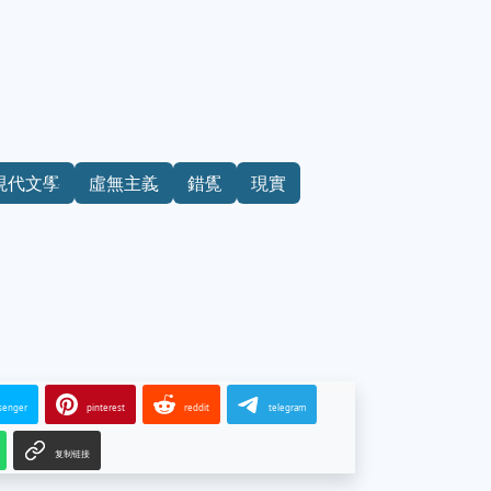
現代文學
虛無主義
錯覺
現實
senger
pinterest
reddit
telegram
复制链接