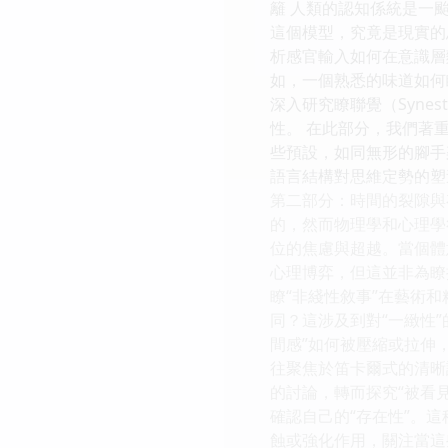
籬 人類的認知係統是一
這個模型，究竟是現實的
析感官輸入如何在意識層
如，一個熟悉的味道如何
深入研究瞭聯覺（Syne
性。 在此部分，我們著
些預設，如同無形的腳手
語言結構對思維定勢的塑
第二部分：時間的裂隙與
的，然而物理學和心理學
位的焦慮與超越。當個體
心理博弈，但這並非為瞭
瞭“非綫性敘事”在藝術
同？這涉及到對“一緻性
間感”如何被壓縮或拉伸，
往聚焦於笛卡爾式的清晰
的討論，轉而探究“被看
確認自己的“存在性”。
蝕或強化作用，關注當這