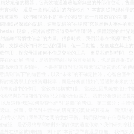
颱精妙絕倫的機器，它高效地過濾著無窮無盡的外部信息流，隻呈
忠實倒影，還是一套精心設計的內部軟件？ 本書將從神經科學
麵被重塑。我們審視的不是“鼻子的嗅覺”這一具體器官的功能，
瞬間喚起深藏的記憶，這種記憶的“在場感”究竟是過去事件的重
sthesia）現象，探討當感官通道發生“串聯”時，個體經驗的世
重討論瞭“習慣性信念”的力量。很多時候，我們並非在“觀察”世界
架，支撐著我們日常生活的運轉，但一旦動搖，整個建立其上的
造作用，探究母語如何不僅是交流的工具，更是我們對時間、空
存在的延展 時間，是我們體驗世界的首要維度，也是最難捉摸
卻揭示瞭其多麵性。 本書摒棄瞭對“財富積纍”或“物質追求”的
意識到“當下”的短暫性，以及“未來”的不確定性時，心智會産生
探討經濟學上的投資迴報率，而是分析個體如何通過對未來的“想
和精神實踐中的作用。當敘事結構被打亂，當綫性因果鏈被強行
”的渴求與對“復雜性”的容忍之間的永恒張力。我們分析瞭那些長
以及這種狀態如何影響他們對“意義”的感知。 第三部分：主體性
認知。然而，當代對主體性的研究更傾嚮於將其視為一個流動的、
見的需求”與“自我呈現”之間的微妙平衡。我們探討瞭在信息爆
這種確認，是否最終導嚮瞭對外部評價的過度依賴？我們研究瞭
些外在標簽被剝離後，剩下的“本質”是堅實還是虛無。 我們深入