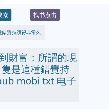
搜索
找书点击
種錯覺持續得非常久
到財富：所謂的現
 隻是這種錯覺持
b mobi txt 电子