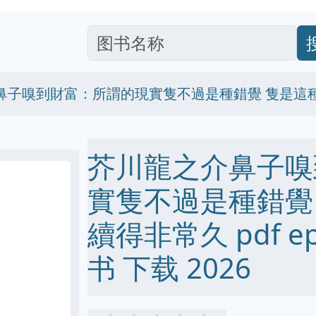
鼻子嗅到財富：所謂的現實隻不過是種錯覺 隻是這
芥川龍之介鼻子嗅
實隻不過是種錯覺
續得非常久 pdf epu
书 下载 2026