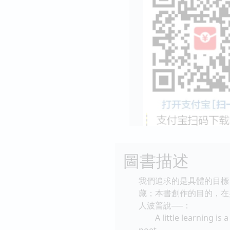
圖書描述
我們追求的是具體的目標
藏；本書創作的目的，在與
人波普說──：
A little learning is a 
poet