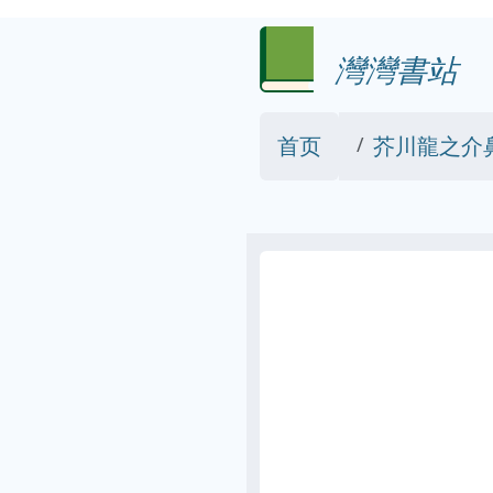
灣灣書站
首页
芥川龍之介