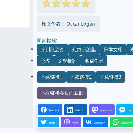
☆
☆
☆
☆
☆
原文作者： Oscar Logan
圖書標籤:
芥川龍之介
短篇小說集
日本文學
心理
文學批評
名傢作品
下载链接1
下载链接2
下载链接3
下载链接在页面底部
facebook
linkedin
mastodon
mes
twitter
viber
vkontakte
whatsapp