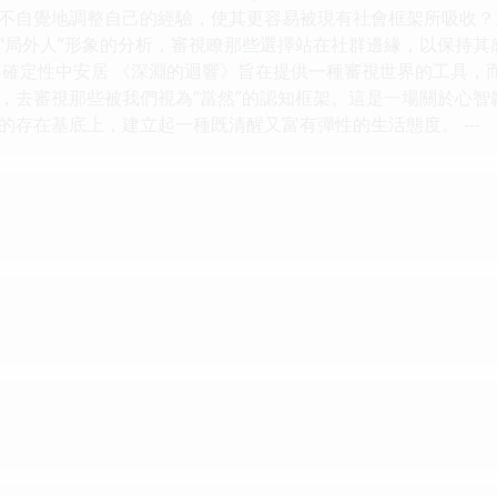
不自覺地調整自己的經驗，使其更容易被現有社會框架所吸收？
“局外人”形象的分析，審視瞭那些選擇站在社群邊緣，以保持
不確定性中安居 《深淵的迴響》旨在提供一種審視世界的工具，
，去審視那些被我們視為“當然”的認知框架。這是一場關於心
的存在基底上，建立起一種既清醒又富有彈性的生活態度。 ---