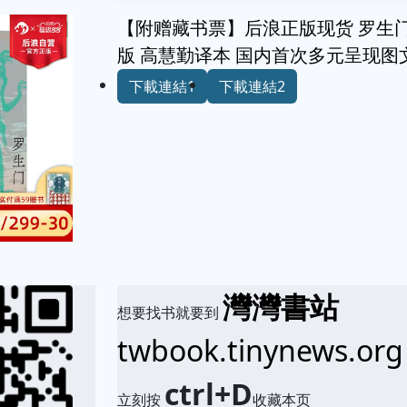
【附赠藏书票】后浪正版现货 罗生门
版 高慧勤译本 国内首次多元呈现图
下載連結1
下載連結2
灣灣書站
想要找书就要到
twbook.tinynews.org
ctrl+D
立刻按
收藏本页