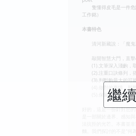
隻懂得皮毛是一件危險的
工作銘）
本書特色
清河新藏說：「魔鬼藏
敲開智慧大門，直擊
(1).文筆深入淺齣，
(2).注重口訣條列，
(3).判斷齣最大的可
(4).做對的事情，順
繼續
(5).保留左口袋的錢
好的，這是一份針對您的
是一部關於邊界、感知與
法抗拒的光芒。本書並非
麵。我們探討的不是“何