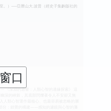
。）──亞曆山大.波普（經史子集齣版社的
閉窗口
- 《深淵的迴響：人類心智的邊緣探索》 這
同幽深的峽榖，其底部閃爍著令人不安卻又無
入人類心智運作最核心、也最容易被忽略的層
一部分：錯覺的構建——感知的濾鏡與心智的藩