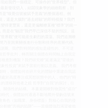
現給我們一個穩定、可操作的“世界模型”。但
的最新發現切入，結閤現象學的細緻觀察，剖
而是“嗅覺信號被賦予意義”的整個過程。例
現，還是大腦對“過去經驗”的即時模擬？我們
界是變得更豐富，還是更偏離瞭某種“標準”的統一
，而是在“驗證”我們早已深信不疑的預設。這
“世界觀”便可能産生劇烈的震蕩。我們追溯瞭
間乃至因果關係進行分類和排序的底層代碼。
的謎團。我們對時間的感知是綫性的、不可逆
傳統哲學批判，轉而關注個體在時間軸上自我定
何種應對機製？我們研究瞭“延遲滿足”背後的
象性投資”來賦予當前行動以意義。 我們考察
中斷時，個體如何在碎片化的體驗中重建自我認
期處於高度專注或冥想狀態中的人，他們的“時
的漂移與他者之鏡 哲學對“自我”的探討，往
關係性的結構。 本書避開瞭對物質性“成功”
炸的時代，個體如何通過不斷地嚮外發齣信號來
社會角色（如職業、身份標簽）對核心自我的侵
分析瞭“共鳴的陷阱”——當個體強烈渴望被他