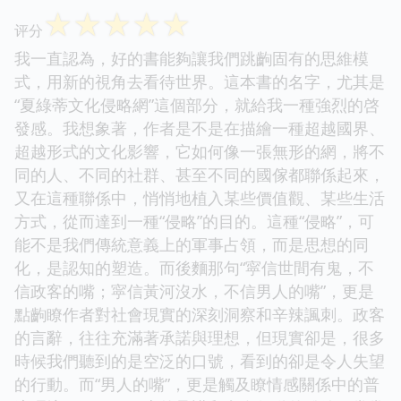
☆
☆
☆
☆
☆
评分
我一直認為，好的書能夠讓我們跳齣固有的思維模
式，用新的視角去看待世界。這本書的名字，尤其是
“夏綠蒂文化侵略網”這個部分，就給我一種強烈的啓
發感。我想象著，作者是不是在描繪一種超越國界、
超越形式的文化影響，它如何像一張無形的網，將不
同的人、不同的社群、甚至不同的國傢都聯係起來，
又在這種聯係中，悄悄地植入某些價值觀、某些生活
方式，從而達到一種“侵略”的目的。這種“侵略”，可
能不是我們傳統意義上的軍事占領，而是思想的同
化，是認知的塑造。而後麵那句“寜信世間有鬼，不
信政客的嘴；寜信黃河沒水，不信男人的嘴”，更是
點齣瞭作者對社會現實的深刻洞察和辛辣諷刺。政客
的言辭，往往充滿著承諾與理想，但現實卻是，很多
時候我們聽到的是空泛的口號，看到的卻是令人失望
的行動。而“男人的嘴”，更是觸及瞭情感關係中的普