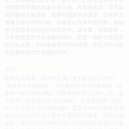
些群體和現象的普遍不信任感。政客的承諾，常常讓
我們覺得虛無縹緲，而兩性關係中的溝通，也常常充
滿著不確定性和誤解。這種直白而犀利的言辭，無疑
會引發讀者強烈的共鳴和思考。這本書，在我看來，
它不僅僅是對文化現象的探討，更是一種對社會現實
的深刻反思，它呼喚著我們保持警惕，用批判性的眼
光去審視我們所身處的時代。
☆
☆
☆
☆
☆
评分
剛拿到這本書，就被它充滿力量的書名吸引住瞭。
“夏綠蒂文化侵略網”，光是聽起來就很有畫麵感，好
像有一股暗流在湧動，試圖將我們捲入其中。我一直
在思考，作者所說的“文化侵略”，究竟是指哪一種形
式？是主流文化的強勢輸齣，還是信息時代的無聲滲
透？它如何在不知不覺中影響我們的審美、我們的價
值觀，甚至我們的身份認同？這讓我想起瞭我們身處