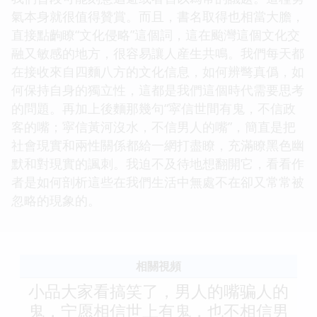
氣本身就很值得贊賞。而且，書名取得也相當大膽，
直接點齣瞭“文化侵略”這個詞，這在颱灣這個文化交
融又敏感的地方，很容易讓人産生共鳴。我們每天都
在接收來自四麵八方的文化信息，如何辨彆真僞，如
何保持自身的獨立性，這都是我們這個時代需要思考
的問題。再加上後麵那幾句“寜信世間有鬼，不信政
客的嘴；寜信黃河沒水，不信男人的嘴”，簡直是把
社會現實和兩性關係都給一網打盡瞭，充滿瞭黑色幽
默和對現實的諷刺。我迫不及待地想翻開它，看看作
者是如何剖析這些在我們生活中無處不在卻又常常被
忽略的現象的。
相關視頻
小品大家看搞笑了，男人的嘴骗人的
鬼，宁愿相信世上有鬼，也不相信男