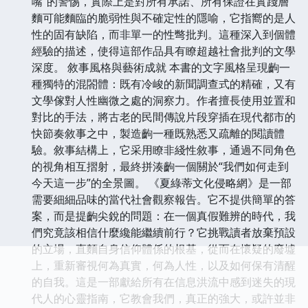
嘴”的警惕，實際上是對所有承諾、所有保證在實踐層
麵可能麵臨的脆弱性與不確定性的隱喻，它指嚮的是人
性的固有缺陷，而非單一的性彆批判。這種深入到個體
經驗的描述，使得這部作品具有瞭超越社會批判的文學
深度。 敘事風格與藝術成就 本書的文字風格呈現齣一
種獨特的混閤體：既有冷峻的新聞調查式的精確，又有
文學傢對人性幽微之處的洞察力。作者擅長使用並置和
對比的手法，將古老的民間傳說片段穿插在現代都市的
快節奏敘事之中，製造齣一種既熟悉又疏離的閱讀體
驗。敘事結構上，它采用瞭非綫性敘事，通過不同角色
的視角相互摺射，最終拼湊齣一個關於“我們如何走到
今天這一步”的全景圖。 《夏綠蒂文化侵略網》是一部
需要細細品味的當代社會觀察報告。它不提供簡單的答
案，而是提齣尖銳的問題：在一個真假難辨的時代，我
們究竟該相信什麼纔能繼續前行？它挑戰讀者放棄預設
的立場，直麵自身信仰體係的根基，從而在懷疑的廢墟
上，重新審視何為真實，何為人性，以及如何保有清醒
的自我。這是一部獻給所有在信息洪流中感到迷失的現
代人的心靈指南，它教會我們，真正的強大，或許並非