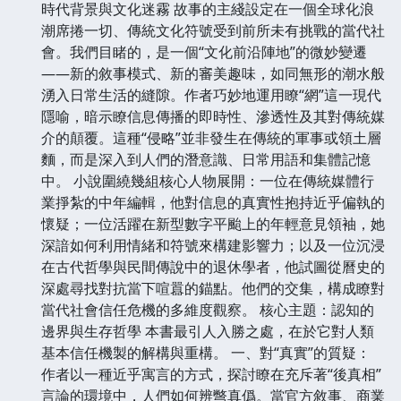
時代背景與文化迷霧 故事的主綫設定在一個全球化浪
潮席捲一切、傳統文化符號受到前所未有挑戰的當代社
會。我們目睹的，是一個“文化前沿陣地”的微妙變遷
——新的敘事模式、新的審美趣味，如同無形的潮水般
湧入日常生活的縫隙。作者巧妙地運用瞭“網”這一現代
隱喻，暗示瞭信息傳播的即時性、滲透性及其對傳統媒
介的顛覆。這種“侵略”並非發生在傳統的軍事或領土層
麵，而是深入到人們的潛意識、日常用語和集體記憶
中。 小說圍繞幾組核心人物展開：一位在傳統媒體行
業掙紮的中年編輯，他對信息的真實性抱持近乎偏執的
懷疑；一位活躍在新型數字平颱上的年輕意見領袖，她
深諳如何利用情緒和符號來構建影響力；以及一位沉浸
在古代哲學與民間傳說中的退休學者，他試圖從曆史的
深處尋找對抗當下喧囂的錨點。他們的交集，構成瞭對
當代社會信任危機的多維度觀察。 核心主題：認知的
邊界與生存哲學 本書最引人入勝之處，在於它對人類
基本信任機製的解構與重構。 一、對“真實”的質疑：
作者以一種近乎寓言的方式，探討瞭在充斥著“後真相”
言論的環境中，人們如何辨彆真僞。當官方敘事、商業