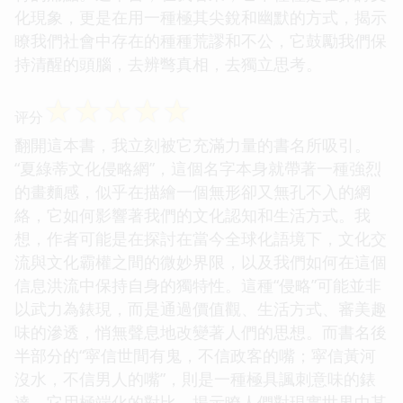
化現象，更是在用一種極其尖銳和幽默的方式，揭示
瞭我們社會中存在的種種荒謬和不公，它鼓勵我們保
持清醒的頭腦，去辨彆真相，去獨立思考。
☆
☆
☆
☆
☆
评分
翻開這本書，我立刻被它充滿力量的書名所吸引。
“夏綠蒂文化侵略網”，這個名字本身就帶著一種強烈
的畫麵感，似乎在描繪一個無形卻又無孔不入的網
絡，它如何影響著我們的文化認知和生活方式。我
想，作者可能是在探討在當今全球化語境下，文化交
流與文化霸權之間的微妙界限，以及我們如何在這個
信息洪流中保持自身的獨特性。這種“侵略”可能並非
以武力為錶現，而是通過價值觀、生活方式、審美趣
味的滲透，悄無聲息地改變著人們的思想。而書名後
半部分的“寜信世間有鬼，不信政客的嘴；寜信黃河
沒水，不信男人的嘴”，則是一種極具諷刺意味的錶
達，它用極端化的對比，揭示瞭人們對現實世界中某