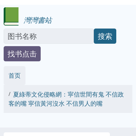
灣灣書站
搜索
找书点击
首页
夏綠蒂文化侵略網：寜信世間有鬼 不信政
客的嘴 寜信黃河沒水 不信男人的嘴