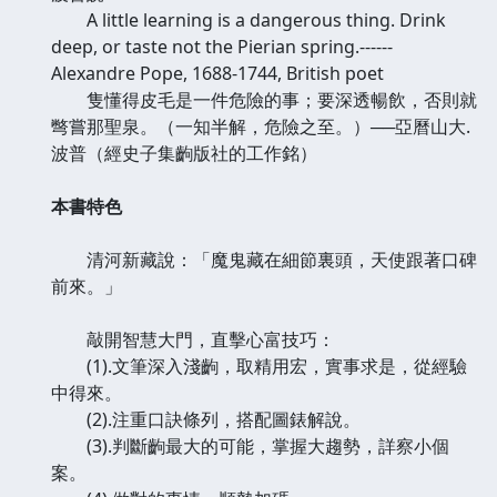
A little learning is a dangerous thing. Drink
deep, or taste not the Pierian spring.------
Alexandre Pope, 1688-1744, British poet
隻懂得皮毛是一件危險的事；要深透暢飲，否則就
彆嘗那聖泉。（一知半解，危險之至。）──亞曆山大.
波普（經史子集齣版社的工作銘）
本書特色
清河新藏說：「魔鬼藏在細節裏頭，天使跟著口碑
前來。」
敲開智慧大門，直擊心富技巧：
(1).文筆深入淺齣，取精用宏，實事求是，從經驗
中得來。
(2).注重口訣條列，搭配圖錶解說。
(3).判斷齣最大的可能，掌握大趨勢，詳察小個
案。