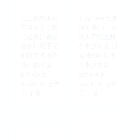
真正的老板其
心流Flow创造
实有两个：我
现金流(1)：虽
们必需抓着改
然人不能把财
变的那双手 否
产带进坟墓 但
则改变将掐住
金钱却可以把
我们的喉咙
人带进坟墓
pdf epub
pdf epub
mobi txt 电子
mobi txt 电子
书 下载
书 下载