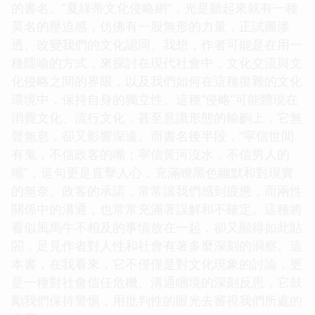
的書名。“夏綠蒂文化侵略網”，光是聽起來就有一種
莫名的壓迫感，仿佛有一股無形的力量，正試圖滲
透、改變我們的文化認同。我想，作者可能是在用一
種隱喻的方式，來探討在現代社會中，文化交流與文
化侵略之間的界限，以及我們如何在這種復雜的文化
環境中，保持自身的獨立性。這種“侵略”可能體現在
消費文化、流行文化，甚至意識形態的輸齣上，它無
聲無息，卻又影響深遠。而書名後半段，“寜信世間
有鬼，不信政客的嘴；寜信黃河沒水，不信男人的
嘴”，這句更是直擊人心，充滿瞭黑色幽默和對現實
的無奈。政客的承諾，常常讓我們感到疲憊，而兩性
關係中的溝通，也常常充滿著誤解和不確定。這種將
看似風馬牛不相及的事情放在一起，卻又顯得如此貼
閤，足見作者對人性和社會有著多麼深刻的洞察。這
本書，在我看來，它不僅僅是對文化現象的討論，更
是一種對社會信任危機、溝通睏境的深刻反思，它鼓
勵我們保持警惕，用批判性的眼光去審視我們所處的