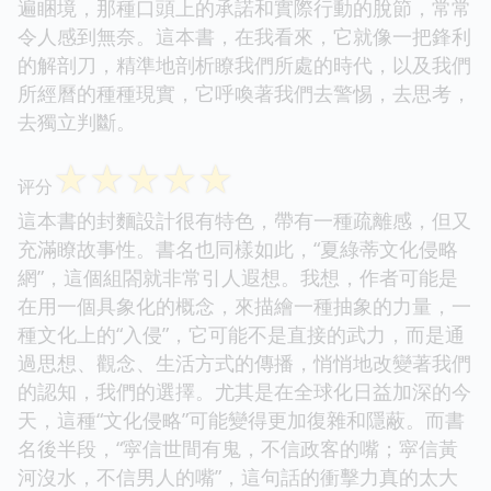
遍睏境，那種口頭上的承諾和實際行動的脫節，常常
令人感到無奈。這本書，在我看來，它就像一把鋒利
的解剖刀，精準地剖析瞭我們所處的時代，以及我們
所經曆的種種現實，它呼喚著我們去警惕，去思考，
去獨立判斷。
☆
☆
☆
☆
☆
评分
這本書的封麵設計很有特色，帶有一種疏離感，但又
充滿瞭故事性。書名也同樣如此，“夏綠蒂文化侵略
網”，這個組閤就非常引人遐想。我想，作者可能是
在用一個具象化的概念，來描繪一種抽象的力量，一
種文化上的“入侵”，它可能不是直接的武力，而是通
過思想、觀念、生活方式的傳播，悄悄地改變著我們
的認知，我們的選擇。尤其是在全球化日益加深的今
天，這種“文化侵略”可能變得更加復雜和隱蔽。而書
名後半段，“寜信世間有鬼，不信政客的嘴；寜信黃
河沒水，不信男人的嘴”，這句話的衝擊力真的太大