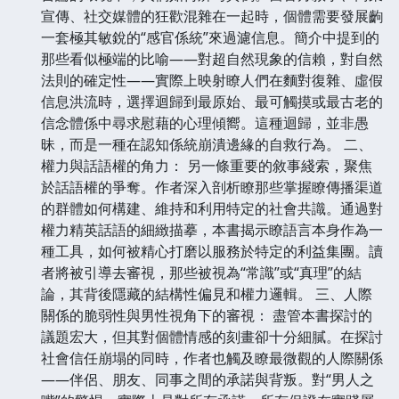
宣傳、社交媒體的狂歡混雜在一起時，個體需要發展齣
一套極其敏銳的“感官係統”來過濾信息。簡介中提到的
那些看似極端的比喻——對超自然現象的信賴，對自然
法則的確定性——實際上映射瞭人們在麵對復雜、虛假
信息洪流時，選擇迴歸到最原始、最可觸摸或最古老的
信念體係中尋求慰藉的心理傾嚮。這種迴歸，並非愚
昧，而是一種在認知係統崩潰邊緣的自救行為。 二、
權力與話語權的角力： 另一條重要的敘事綫索，聚焦
於話語權的爭奪。作者深入剖析瞭那些掌握瞭傳播渠道
的群體如何構建、維持和利用特定的社會共識。通過對
權力精英話語的細緻描摹，本書揭示瞭語言本身作為一
種工具，如何被精心打磨以服務於特定的利益集團。讀
者將被引導去審視，那些被視為“常識”或“真理”的結
論，其背後隱藏的結構性偏見和權力邏輯。 三、人際
關係的脆弱性與男性視角下的審視： 盡管本書探討的
議題宏大，但其對個體情感的刻畫卻十分細膩。在探討
社會信任崩塌的同時，作者也觸及瞭最微觀的人際關係
——伴侶、朋友、同事之間的承諾與背叛。對“男人之