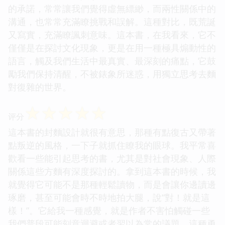
的承諾，常常讓我們覺得虛無縹緲，而兩性關係中的
溝通，也常常充滿瞭挑戰和誤解。這種對比，既荒誕
又寫實，充滿瞭諷刺意味。這本書，在我看來，它不
僅僅是在探討文化現象，更是在用一種極具煽動性的
語言，觸及我們生活中最真實、最深刻的痛點，它鼓
勵我們保持清醒，不被錶象所迷惑，用獨立思考去麵
對復雜的世界。
☆
☆
☆
☆
☆
评分
這本書的封麵設計就很有意思，那種有點復古又帶著
點叛逆的風格，一下子就抓住瞭我的眼球。我平常喜
歡看一些能引起思考的書，尤其是對社會現象、人際
關係這些方麵有深度探討的。拿到這本書的時候，我
就覺得它可能不是那種輕鬆讀物，而是會讓你邊讀邊
琢磨，甚至可能會時不時地拍大腿，說“對！就是這
樣！”。它給我一種感覺，就是作者不害怕觸碰一些
我們普段可能刻意迴避或者習以為常的議題。這種勇