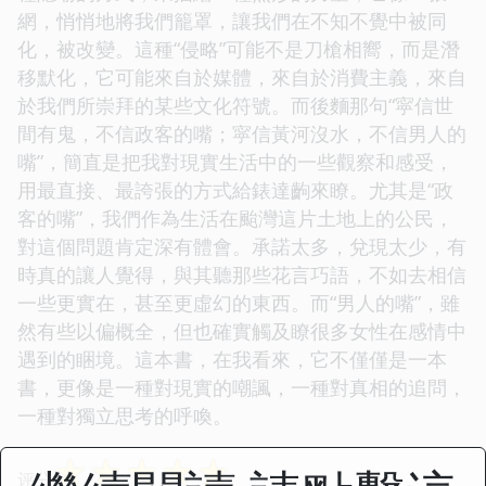
網，悄悄地將我們籠罩，讓我們在不知不覺中被同
化，被改變。這種“侵略”可能不是刀槍相嚮，而是潛
移默化，它可能來自於媒體，來自於消費主義，來自
於我們所崇拜的某些文化符號。而後麵那句“寜信世
間有鬼，不信政客的嘴；寜信黃河沒水，不信男人的
嘴”，簡直是把我對現實生活中的一些觀察和感受，
用最直接、最誇張的方式給錶達齣來瞭。尤其是“政
客的嘴”，我們作為生活在颱灣這片土地上的公民，
對這個問題肯定深有體會。承諾太多，兌現太少，有
時真的讓人覺得，與其聽那些花言巧語，不如去相信
一些更實在，甚至更虛幻的東西。而“男人的嘴”，雖
然有些以偏概全，但也確實觸及瞭很多女性在感情中
遇到的睏境。這本書，在我看來，它不僅僅是一本
書，更像是一種對現實的嘲諷，一種對真相的追問，
一種對獨立思考的呼喚。
☆
☆
☆
☆
☆
评分