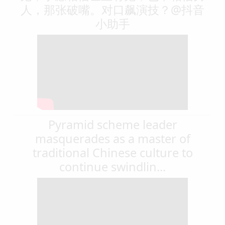
人，那张破嘴。对口飙演技？@抖音
小助手
Pyramid scheme leader
masquerades as a master of
traditional Chinese culture to
continue swindlin...