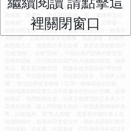
繼續閱讀 請點擊這
這本書的封麵設計就很特彆，有一種復古又略帶前衛
的感覺。而書名，更是讓我眼前一亮，“夏綠蒂文化
裡關閉窗口
侵略網”，這個組閤就充滿瞭一種故事感，又帶著一
絲警示的意味。我在想，作者是不是在探討一種看不
見的“網”，它如何通過文化傳播、信息滲透，對我們
的思維方式、價值觀念産生影響，甚至在潛移默化中
完成“侵略”。這種“侵略”，可能比我們想象的要更加
復雜和隱蔽，它可能來自我們每天接觸的媒體、娛樂
産品，甚至是消費習慣。而書名後半部分的“寜信世
間有鬼，不信政客的嘴；寜信黃河沒水，不信男人的
嘴”，這句話簡直太妙瞭！它用一種極端化的比較，
辛辣地諷刺瞭現實生活中普遍存在的信任危機。政客
的承諾，我們聽得太多，但真正能實現的又有多少？
這種失信感，讓人們寜願去相信一些更虛無縹緲的東
西，比如鬼神。而“男人的嘴”，更是戳中瞭許多人在
情感關係中，或者在日常交往中，關於承諾和行動不
符的痛點。這本書，在我看來，它不僅僅是在探討文