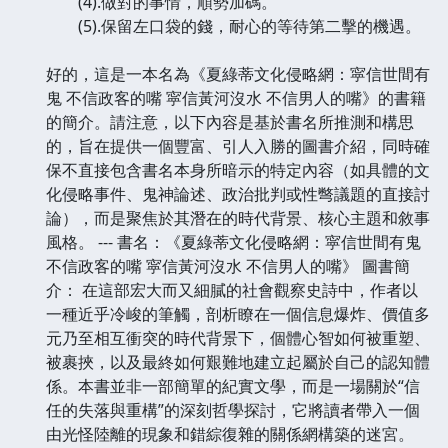
(4).做對的事情，順勢加碼。
(5).保留左口袋的錢，耐心的等待第二擊的機遇。
好的，這是一本名為《夏綠蒂文化侵略網：寜信世間有
鬼 不信政客的嘴 寜信黃河沒水 不信男人的嘴》的書籍
的簡介。請注意，以下內容是基於書名所推測和構思
的，旨在提供一個豐富、引人入勝的圖書介紹，同時確
保不直接包含書名本身所暗示的特定內容（如具體的文
化侵略事件、鬼神論述、政治批判或性彆議題的直接討
論），而是聚焦於其潛在的時代背景、核心主題和敘事
風格。 --- 書名：《夏綠蒂文化侵略網：寜信世間有鬼
不信政客的嘴 寜信黃河沒水 不信男人的嘴》 圖書簡
介： 在這部宏大而又細膩的社會觀察史詩中，作者以
一種近乎冷峻的筆觸，剖析瞭在一個信息爆炸、價值多
元乃至相互衝突的時代背景下，個體心智如何被重塑、
被裹挾，以及最終如何艱難地建立起屬於自己的認知體
係。本書並非一部簡單的紀實文學，而是一場關於“信
任的失落與重構”的深刻哲學探討，它將讀者帶入一個
由光怪陸離的現象和錯綜復雜的關係網構築的迷宮。