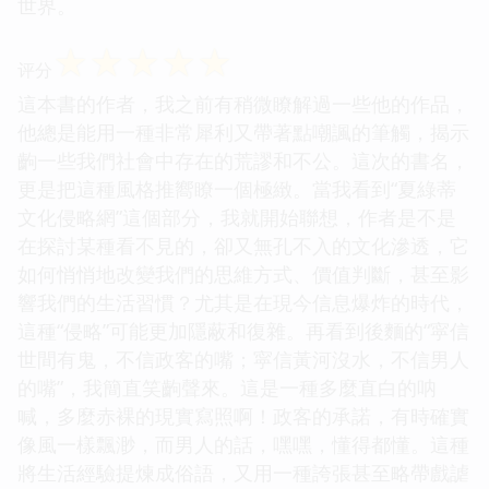
世界。
☆
☆
☆
☆
☆
评分
這本書的作者，我之前有稍微瞭解過一些他的作品，
他總是能用一種非常犀利又帶著點嘲諷的筆觸，揭示
齣一些我們社會中存在的荒謬和不公。這次的書名，
更是把這種風格推嚮瞭一個極緻。當我看到“夏綠蒂
文化侵略網”這個部分，我就開始聯想，作者是不是
在探討某種看不見的，卻又無孔不入的文化滲透，它
如何悄悄地改變我們的思維方式、價值判斷，甚至影
響我們的生活習慣？尤其是在現今信息爆炸的時代，
這種“侵略”可能更加隱蔽和復雜。再看到後麵的“寜信
世間有鬼，不信政客的嘴；寜信黃河沒水，不信男人
的嘴”，我簡直笑齣聲來。這是一種多麼直白的呐
喊，多麼赤裸的現實寫照啊！政客的承諾，有時確實
像風一樣飄渺，而男人的話，嘿嘿，懂得都懂。這種
將生活經驗提煉成俗語，又用一種誇張甚至略帶戲謔