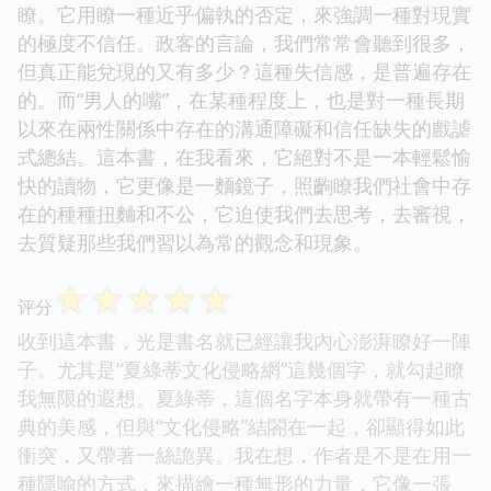
瞭。它用瞭一種近乎偏執的否定，來強調一種對現實
的極度不信任。政客的言論，我們常常會聽到很多，
但真正能兌現的又有多少？這種失信感，是普遍存在
的。而“男人的嘴”，在某種程度上，也是對一種長期
以來在兩性關係中存在的溝通障礙和信任缺失的戲謔
式總結。這本書，在我看來，它絕對不是一本輕鬆愉
快的讀物，它更像是一麵鏡子，照齣瞭我們社會中存
在的種種扭麯和不公，它迫使我們去思考，去審視，
去質疑那些我們習以為常的觀念和現象。
☆
☆
☆
☆
☆
评分
收到這本書，光是書名就已經讓我內心澎湃瞭好一陣
子。尤其是“夏綠蒂文化侵略網”這幾個字，就勾起瞭
我無限的遐想。夏綠蒂，這個名字本身就帶有一種古
典的美感，但與“文化侵略”結閤在一起，卻顯得如此
衝突，又帶著一絲詭異。我在想，作者是不是在用一
種隱喻的方式，來描繪一種無形的力量，它像一張