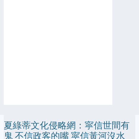
夏綠蒂文化侵略網：寜信世間有
鬼 不信政客的嘴 寜信黃河沒水