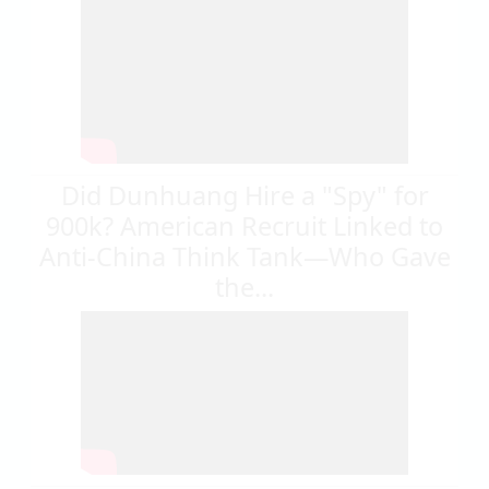
Did Dunhuang Hire a "Spy" for
900k? American Recruit Linked to
Anti-China Think Tank—Who Gave
the...