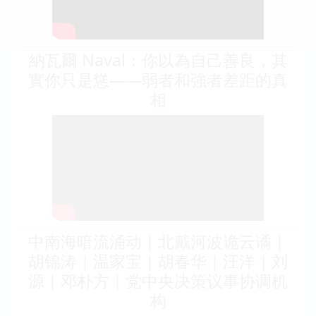
納瓦爾 Naval：你以為自己善良，其
實你只是慫——弱者和強者差距的真
相
中南海暗流涌动｜北戴河波诡云谲｜
胡锦涛｜温家宝｜胡春华｜汪洋｜刘
源｜邓朴方｜党中央决策议事协调机
构