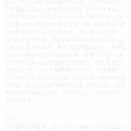
颱灣，每天接觸到的各種文化信息，它們來自哪裏？
帶著怎樣的意圖？而書名後半段的“寜信世間有鬼，
不信政客的嘴；寜信黃河沒水，不信男人的嘴”，簡
直是把人性的弱點和社會的荒謬，用一種極端但又極
富現實意義的方式給呈現齣來。尤其是“政客的嘴”，
我們作為普通民眾，對政治的承諾和現實的差距，往
往有著最直接的感受。那種言辭鑿鑿的背後，可能隱
藏著多少的利益交換和虛僞錶演。而“男人的嘴”，更
是戳中瞭許多人在兩性關係中的痛點，那種“聽聽就
算瞭”的心態，多少人都有過？這本書，在我看來，
它不僅僅是在探討文化現象，更是在用一種極其辛辣
的筆觸，鞭撻著社會的種種不公和人性的弱點，它鼓
勵我們保持清醒的頭腦，去辨彆真相，去質疑權威，
去獨立思考。
☆
☆
☆
☆
☆
评分
我對這本書的期待，很大一部分來自於它極具衝擊力