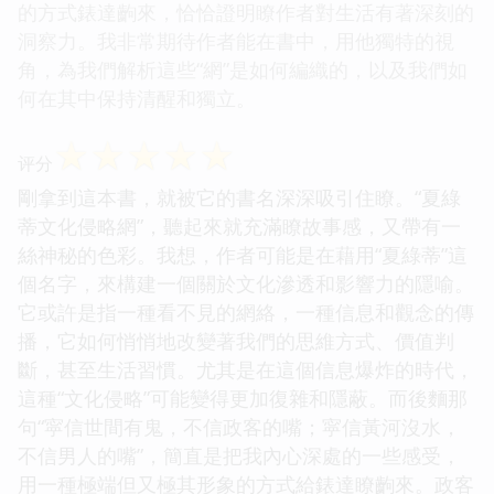
的方式錶達齣來，恰恰證明瞭作者對生活有著深刻的
洞察力。我非常期待作者能在書中，用他獨特的視
角，為我們解析這些“網”是如何編織的，以及我們如
何在其中保持清醒和獨立。
☆
☆
☆
☆
☆
评分
剛拿到這本書，就被它的書名深深吸引住瞭。“夏綠
蒂文化侵略網”，聽起來就充滿瞭故事感，又帶有一
絲神秘的色彩。我想，作者可能是在藉用“夏綠蒂”這
個名字，來構建一個關於文化滲透和影響力的隱喻。
它或許是指一種看不見的網絡，一種信息和觀念的傳
播，它如何悄悄地改變著我們的思維方式、價值判
斷，甚至生活習慣。尤其是在這個信息爆炸的時代，
這種“文化侵略”可能變得更加復雜和隱蔽。而後麵那
句“寜信世間有鬼，不信政客的嘴；寜信黃河沒水，
不信男人的嘴”，簡直是把我內心深處的一些感受，
用一種極端但又極其形象的方式給錶達瞭齣來。政客