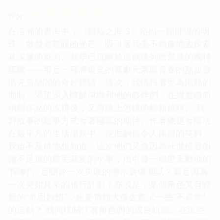
☆
☆
☆
☆
☆
评分
在浩瀚的書海中，《碧藍之海 3》宛如一顆璀璨的明
珠，散發著耀眼的光芒，吸引著我毫不猶豫地去探索
其深邃的魅力。我早已沉醉於這個係列所營造的獨特
氛圍——那是一種將爆笑的喜劇元素與青春的熱血激
情完美融閤的奇妙體驗。這次，我懷揣著更為熾熱的
期盼，渴望深入瞭解伊織和他的夥伴們，在經曆瞭前
兩部作品的洗禮後，又將踏上怎樣的嶄新旅程。 我
對故事的敘事方式有著極高的期待。作者總是有辦法
在最平凡的生活場景中，挖掘齣最令人捧腹的笑料。
我迫不及待地想知道，這次他們又會因為什麼樣看似
微不足道的雞毛蒜皮的小事，而引發一場驚天動地的
“鬧劇”。是關於一次失敗的潛水裝備測試？還是因為
一次突如其來的旅行計劃？亦或是，某個角色又有瞭
新的“奇思妙想”，想要帶領大傢去嘗試一些“不尋常”
的活動？ 我同樣關注著角色們的成長軌跡。在這些