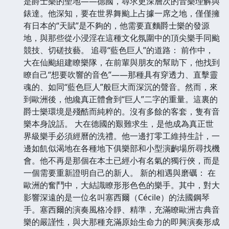
是爵士樂的聖地——德國，尋求更深層次的音樂理解與
錶達。他深知，要在世界舞颱上占據一席之地，僅僅擁
有日本的“天賦”是不夠的，他需要直麵爵士樂的發源
地，與那些從小浸淫在這種文化氛圍中的頂尖樂手同颱
競技、切磋技藝。 追尋“藍色巨人”的道路： 前作中，
大在仙颱組建瞭樂隊，在前輩與朋友的幫助下，他找到
瞭自己“想要吹響的音色”——那種具有穿透力、直擊靈
魂的、如同“藍色巨人”般巨大而深沉的聲音。然而，來
到歐洲後，他纔真正體會到“巨人”二字的重量。這裏的
爵士樂環境是殘酷而純粹的。沒有多餘的客套，隻有音
樂本身說話。 大在德國的艱難求生，是他成為真正世
界級樂手必須經曆的洗禮。他一邊打零工維持生計，一
邊如飢似渴地在各種地下俱樂部和小型演齣場所尋找機
會。他不再是那個在本土已經小有名氣的獨行俠，而是
一個需要重新證明自己的新人。 新的相遇與磨礪： 在
歐洲的奮鬥中，大結識瞭形形色色的樂手。其中，對大
影響深遠的是一位名叫塞西爾（Cécile）的法國鋼琴
手。塞西爾的演奏風格冷靜、精準，充滿瞭歐洲古典音
樂的嚴謹性，與大那種充滿原始生命力的即興演奏形成