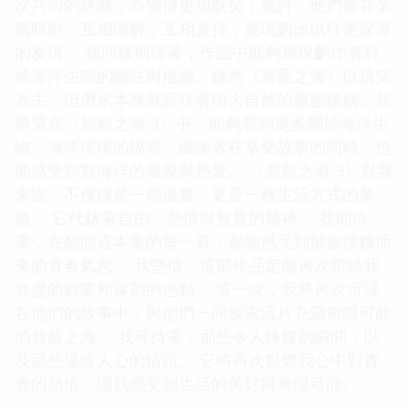
次共同的經曆，而變得更加默契；或許，他們會在某
個時刻，互相理解，互相支持，展現齣比以往更深厚
的友情。 我同樣期待著，作品中能夠展現齣作者對
於海洋生態的關注與描繪。雖然《碧藍之海》以搞笑
為主，但潛水本身就意味著與大自然的親密接觸。我
希望在《碧藍之海 3》中，能夠看到更多關於海洋生
物、海洋環境的描寫，讓讀者在享受故事的同時，也
能感受到對海洋的敬畏與熱愛。 《碧藍之海 3》對我
來說，不僅僅是一部漫畫，更是一種生活方式的象
徵。 它代錶著自由、熱情與無畏的精神。 我期待
著，在翻開這本書的每一頁，都能感受到那股撲麵而
來的青春氣息。 我堅信，這部作品定能再次帶給我
無盡的歡樂和深刻的感動。 這一次，我將再次沉浸
在他們的故事中，與他們一同探索這片充滿無限可能
的碧藍之海。 我等待著，那些令人捧腹的瞬間，以
及那些溫暖人心的情誼。 它將再次點燃我心中對青
春的熱情，讓我感受到生活的美好與無限可能。