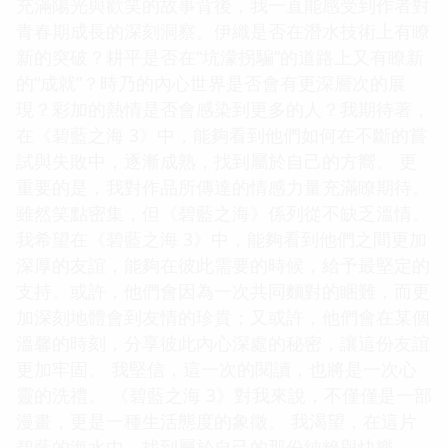
充滿陽光與歡笑的故事背後，我一直能感受到作者對
青春期成長的深刻洞察。伊織是否在潛水技術上有瞭
新的突破？耕平是否在“坑濛拐騙”的道路上又有瞭新
的“成就”？時乃的內心世界是否會有更深層次的展
現？彩加的熱情是否會感染到更多的人？我期待著，
在《碧藍之海 3》中，能夠看到他們如何在不斷的嘗
試與失敗中，逐漸成熟，找到屬於自己的方嚮。 更
重要的是，我對作品所傳達的情感力量充滿瞭期待。
雖然笑點密集，但《碧藍之海》係列從不缺乏溫情。
我希望在《碧藍之海 3》中，能夠看到他們之間更加
深厚的友誼，能夠在彼此需要的時候，給予最堅定的
支持。或許，他們會因為一次共同麵對的睏難，而更
加深刻地體會到友情的珍貴；又或許，他們會在某個
溫馨的時刻，分享彼此內心深處的秘密，讓這份友誼
更加牢固。 我堅信，這一次的閱讀，也將是一次心
靈的洗禮。 《碧藍之海 3》對我來說，不僅僅是一部
漫畫，更是一種生活態度的象徵。 我渴望，在這片
碧藍的海水中，找到屬於自己的那份純粹與快樂。