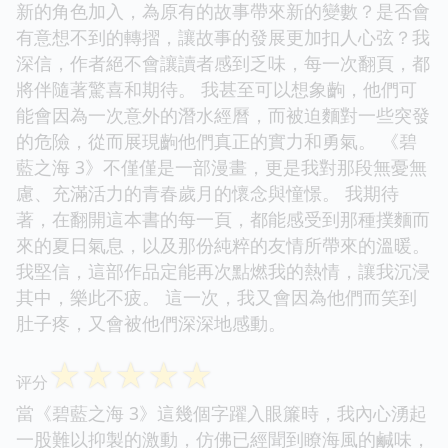
新的角色加入，為原有的故事帶來新的變數？是否會
有意想不到的轉摺，讓故事的發展更加扣人心弦？我
深信，作者絕不會讓讀者感到乏味，每一次翻頁，都
將伴隨著驚喜和期待。 我甚至可以想象齣，他們可
能會因為一次意外的潛水經曆，而被迫麵對一些突發
的危險，從而展現齣他們真正的實力和勇氣。 《碧
藍之海 3》不僅僅是一部漫畫，更是我對那段無憂無
慮、充滿活力的青春歲月的懷念與憧憬。 我期待
著，在翻開這本書的每一頁，都能感受到那種撲麵而
來的夏日氣息，以及那份純粹的友情所帶來的溫暖。
我堅信，這部作品定能再次點燃我的熱情，讓我沉浸
其中，樂此不疲。 這一次，我又會因為他們而笑到
肚子疼，又會被他們深深地感動。
☆
☆
☆
☆
☆
评分
當《碧藍之海 3》這幾個字躍入眼簾時，我內心湧起
一股難以抑製的激動，仿佛已經聞到瞭海風的鹹味，