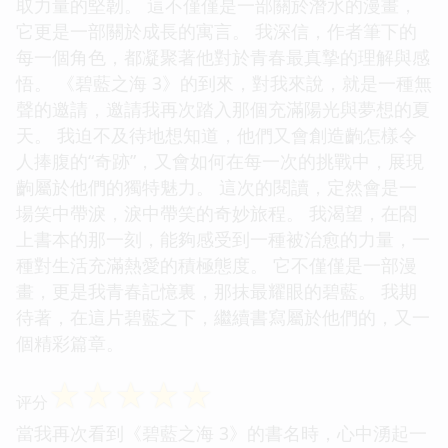
取力量的堅韌。 這不僅僅是一部關於潛水的漫畫，
它更是一部關於成長的寓言。 我深信，作者筆下的
每一個角色，都凝聚著他對於青春最真摯的理解與感
悟。 《碧藍之海 3》的到來，對我來說，就是一種無
聲的邀請，邀請我再次踏入那個充滿陽光與夢想的夏
天。 我迫不及待地想知道，他們又會創造齣怎樣令
人捧腹的“奇跡”，又會如何在每一次的挑戰中，展現
齣屬於他們的獨特魅力。 這次的閱讀，定然會是一
場笑中帶淚，淚中帶笑的奇妙旅程。 我渴望，在閤
上書本的那一刻，能夠感受到一種被治愈的力量，一
種對生活充滿熱愛的積極態度。 它不僅僅是一部漫
畫，更是我青春記憶裏，那抹最耀眼的碧藍。 我期
待著，在這片碧藍之下，繼續書寫屬於他們的，又一
個精彩篇章。
☆
☆
☆
☆
☆
评分
當我再次看到《碧藍之海 3》的書名時，心中湧起一