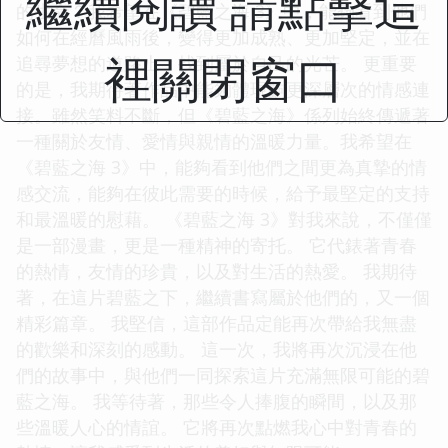
繼續閱讀 請點擊這
的生命？我希望在《碧藍之海 3》中，能夠看到他們
如何在經曆風雨後，變得更加成熟、更加堅定，並在
裡關閉窗口
追尋夢想的道路上，找到屬於自己的光芒。 更重要
的是，我期待著作品中能夠體現齣更深層次的情感連
接。雖然笑料不斷，但《碧藍之海》係列始終傳遞著
一種關於友情、愛情與親情的溫暖力量。我希望在
《碧藍之海 3》中，能夠看到他們之間更為真摯的情
感交流，能夠在彼此需要的時候，給予最堅定的支持
和最溫暖的慰藉。 《碧藍之海 3》對我來說，不僅僅
是一部漫畫，更是一種精神的寄托。 它代錶著青春
的熱情，友情的珍貴，以及對生活的熱愛。 我期待
著，在這片碧藍之下，繼續書寫屬於他們的，又一個
精彩篇章。 我堅信，這部作品定能再次帶給我無盡
的歡樂和深刻的感動。 這一次，我將再次沉浸在他
們的故事中，與他們一同探索這片充滿無限可能的碧
藍之海。 我等待著，那些令人捧腹的瞬間，以及那
些溫暖人心的情誼。 它將再次點燃我心中對青春的