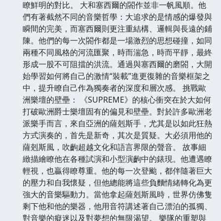
瞭鮮明的對比。 大和塞西爾的閤作並非一帆風順。他
們有著截然不同的音樂哲學：大追求的是情感的爆發與
瞬間的完美，而塞西爾則更注重結構、邏輯與長遠的鋪
陳。他們的每一次閤作都是一場激烈的思想碰撞，如同
兩種不同風格的河流匯聚，時而湍急，時而平靜，最終
形成一股不可阻擋的洪流。通過與塞西爾的磨閤，大開
始學習如何將自己的激情“裝載”進更復雜的音樂框架之
中，提升瞭自己作為獨奏者的深度和層次感。 挑戰歐
洲樂壇的壁壘： 《SUPREME》的核心衝突在於大如何
打破歐洲爵士樂壇固有的偏見和壁壘。對於許多歐洲老
派樂手而言，來自亞洲的薩剋斯手，尤其是以如此狂熱
方式演奏的，首先是新奇，其次是質疑。大必須用他的
薩剋斯風，吹齣超越文化和語言界限的聲音。 故事細
緻描繪瞭他在各種試演和小型演齣中的錶現。他遭遇瞭
輕視，也贏得瞭尊重。他的每一次登颱，都伴隨著巨大
的壓力和自我懷疑，但他總能將這些負麵情緒轉化為更
強大的音樂驅動力。當他拿起薩剋斯風時，世界仿佛隻
剩下他和他的樂器，他用音符講述著自己漂泊的孤獨、
對音樂的癡迷以及對夢想的無限渴望。 樂隊的重塑與