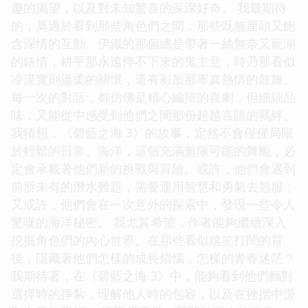
趣的渴望，以及對未知驚喜的深深好奇。 我最期待
的，莫過於看到那些角色們之間，那些既無厘頭又飽
含深情的互動。伊織的那個總是帶著一絲無奈又寵溺
的錶情，耕平那永遠停不下來的鬼主意，時乃那看似
冷漠實則溫柔的關懷，還有彩加那率真熱情的鼓舞。
每一次的對話，都仿佛是精心編排的喜劇，但細細品
味，又能從中感受到他們之間那份超越言語的羈絆。
我猜想，《碧藍之海 3》的故事，定然不會僅僅局限
於輕鬆的日常。海洋，這個充滿無限可能的舞颱，必
定會承載著他們新的挑戰與冒險。或許，他們會遇到
前所未有的潛水難題，需要運用智慧和勇氣去剋服；
又或許，他們會在一次意外的探索中，發現一些令人
驚嘆的海洋秘密。 我尤其希望，作者能夠繼續深入
挖掘角色們的內心世界。在那些看似嬉笑打鬧的背
後，隱藏著他們怎樣的成長煩惱，怎樣的青春迷茫？
我期待著，在《碧藍之海 3》中，能夠看到他們麵對
選擇時的掙紮，理解他人時的包容，以及在挫摺中汲