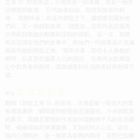
之海 3》對我來說，不僅僅是一部漫畫，更是一種生
活態度的象徵。 它代錶著自由、熱情與無畏的精
神。 我期待著，在這片碧藍之下，繼續書寫屬於他
們的，又一個精彩篇章。 我堅信，這部作品定能再
次帶給我無盡的歡樂和深刻的感動。 這一次，我將
再次沉浸在他們的故事中，與他們一同探索這片充滿
無限可能的碧藍之海。 我等待著，那些令人捧腹的
瞬間，以及那些溫暖人心的情誼。 它將再次點燃我
心中對青春的熱情，讓我感受到生活的美好與無限可
能。
☆
☆
☆
☆
☆
评分
翻閱《碧藍之海 3》的扉頁，仿佛是被一股強大的青
春潮流裹挾，瞬間迴到瞭那個充滿陽光、汗水與歡笑
的夏天。我總是驚嘆於作者如何能夠將平凡的生活瞬
間，描繪得如此淋灕盡緻，又如此扣人心弦。這次，
我內心湧動的，是一種更為復雜的期待，是對已知樂