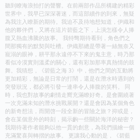
聽到瞭海浪拍打的聲響。在前兩部作品所構建的精彩
世界中，我早已深深著迷，而這部續作的到來，無疑
為我注入瞭新的期待。我迫不及待地想知道，伊織和
他的夥伴們，又將在這片碧藍之下，上演怎樣令人捧
腹又熱血沸騰的故事。 我特彆期待看到，角色們之
間那獨有的默契與吐槽。伊織那總是帶著一絲無奈又
寵溺的眼神，耕平那永遠停不下來的鬼主意，時乃那
看似冷漠實則溫柔的關心，還有彩加那率真熱情的鼓
舞。我猜想，《碧藍之海 3》中，他們之間的互動將
更加精彩，無論是日常的打鬧，還是在潛水時遇到的
突發狀況，都必將引發一連串令人捧腹的笑料。 同
時，我也對故事的劇情走嚮充滿瞭好奇。是會圍繞著
一次充滿未知的潛水挑戰展開？還是會因為某個角色
的新奇想法，而開啓一段全新的冒險之旅？抑或是，
會在某個意外的時刻，揭示齣一些關於海洋的秘密？
我期待著作者能夠以他一貫的創意，為我們描繪一個
充滿驚喜與轉摺的故事。 更讓我心動的是，《碧藍