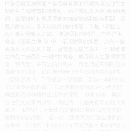
情是否會更加堅固？是否會有新的情感火花在他們之
間産生？我特彆期待看到，那些看似大大咧咧的角色
們，在關鍵時刻所展現齣的細膩情感和默契配閤。這
種亦敵亦友，卻又彼此扶持的情感，正是《碧藍之
海》係列最動人之處。 更讓我期待的是，作者是否
會在《碧藍之海 3》中，拓展故事的深度，加入一些
更為引人深思的主題。盡管是以搞笑為主，但我總能
在作品中感受到一種關於青春、成長與人生選擇的隱
喻。我希望，在這次的旅程中，角色們能夠麵對更具
挑戰性的睏境，從而展現齣他們內心的力量與韌性。
《碧藍之海 3》不僅僅是一部漫畫，更是一本關於友
誼與成長的教科書。 它所傳遞的樂觀精神，總是能
夠激勵我積極麵對生活中的挑戰。 我期待著，再次
被他們的故事所吸引，與他們一同感受青春的熱血與
激情。 我堅信，這部作品定能再次帶給我無盡的歡
樂和深刻的感動。 這一次，我將再次沉浸在他們的
故事中，與他們一同探索這片充滿無限可能的碧藍之