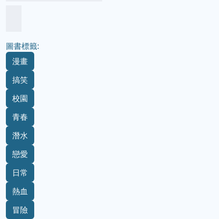
圖書標籤:
漫畫
搞笑
校園
青春
潛水
戀愛
日常
熱血
冒險