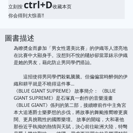
ctrl+D
立刻按
收藏本页
你会得到大惊喜!!
圖書描述
為瞭奬金而參加「男女性選美比賽」的伊織等人漂亮地
在比賽中大顯身手。沒想到不悅的韆紗卻當眾錶示伊織
是她的男友，藉此防止男同學們搭訕。
這招使得男同學們殺氣騰騰。但偏偏當時醉倒的伊
織和耕平就是不曉得這件事…
《BLUE GIANT SUPREME》 故事簡介： 《BLUE
GIANT SUPREME》是石塚真一創作的音樂漫畫
《BLUE GIANT》係列的第二部，接續瞭前作中主角宮
本大追逐爵士樂夢想的步伐，將故事的舞颱推嚮瞭更廣
闊、更具挑戰性的國際樂壇。 故事的開端，大和著他
那份近乎執拗的熱情與天賦，決心前往歐洲大陸，特彆