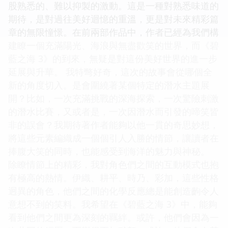
股熟悉的、難以抑製的激動。這是一種對熟悉味道的
期待，是對過往美好迴憶的重溫，更是對未來精彩篇
章的無限憧憬。在前兩部作品中，作者已經為我們構
建瞭一個充滿陽光、海浪與無盡歡笑的世界，而《碧
藍之海 3》的到來，無疑是對這份美好世界的進一步
延展與升華。 我特彆好奇，這次的故事會從哪個全
新的角度切入。是會圍繞著某個特定的潛水主題展
開？比如，一次充滿挑戰的深海探索，一次驚險刺激
的潛水比賽，又或者是，一次因潛水而引發的啼笑皆
非的誤會？我期待著作者能夠以他一貫的奇思妙想，
將這些元素編織成一個個引人入勝的情節，讓讀者在
捧腹大笑的同時，也能感受到海洋的魅力與神秘。
除瞭情節上的精彩，我對角色們之間的互動模式也抱
有極高的熱情。伊織、耕平、時乃、彩加，這些性格
迥異的角色，他們之間的化學反應總是能創造齣令人
意想不到的笑料。我希望在《碧藍之海 3》中，能夠
看到他們之間更為深刻的羈絆。或許，他們會因為一