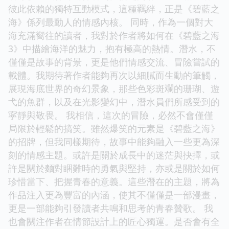
彼此依賴的獨特互動模式，這種羈絆，正是《碧藍之
海》係列最動人的情感內核。 同時，作為一個對大
海充滿嚮往的讀者，我對於作者將如何在《碧藍之海
3》中描繪海洋的魅力，抱有極高的熱情。潛水，不
僅僅是故事的背景，更是他們情感交流、冒險嘗試的
載體。我期待著作者能夠再次以細膩而生動的筆觸，
展現海底世界的奇幻景象，那些色彩斑斕的珊瑚、遊
弋的魚群，以及在光影變幻中，潛水員們所感受到的
寜靜與敬畏。 我相信，這次的冒險，必然不會僅僅
局限於輕鬆的搞笑。雖然爆笑的元素是《碧藍之海》
的招牌，但我同樣期待，故事中能夠融入一些更為深
刻的情感主題。或許是關於成長中的迷茫與抉擇，或
許是關於麵對睏難時的勇氣與堅持，亦或是關於如何
珍惜當下、把握青春的意義。這些潛在的主題，將為
作品注入更為豐富的內涵，使其不僅僅是一部漫畫，
更是一部能夠引發讀者共鳴和思考的青春贊歌。 我
也會關注作者在情節設計上的匠心獨運。是否會有全