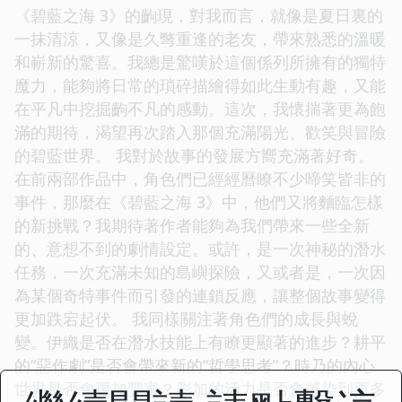
《碧藍之海 3》的齣現，對我而言，就像是夏日裏的
一抹清涼，又像是久彆重逢的老友，帶來熟悉的溫暖
和嶄新的驚喜。我總是驚嘆於這個係列所擁有的獨特
魔力，能夠將日常的瑣碎描繪得如此生動有趣，又能
在平凡中挖掘齣不凡的感動。這次，我懷揣著更為飽
滿的期待，渴望再次踏入那個充滿陽光、歡笑與冒險
的碧藍世界。 我對於故事的發展方嚮充滿著好奇。
在前兩部作品中，角色們已經經曆瞭不少啼笑皆非的
事件，那麼在《碧藍之海 3》中，他們又將麵臨怎樣
的新挑戰？我期待著作者能夠為我們帶來一些全新
的、意想不到的劇情設定。或許，是一次神秘的潛水
任務，一次充滿未知的島嶼探險，又或者是，一次因
為某個奇特事件而引發的連鎖反應，讓整個故事變得
更加跌宕起伏。 我同樣關注著角色們的成長與蛻
變。伊織是否在潛水技能上有瞭更顯著的進步？耕平
的“惡作劇”是否會帶來新的“哲學思考”？時乃的內心
世界是否會更加豐富？彩加的活力是否會感染到更多