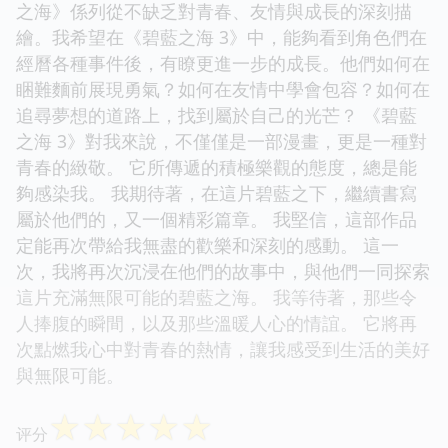
之海》係列從不缺乏對青春、友情與成長的深刻描
繪。我希望在《碧藍之海 3》中，能夠看到角色們在
經曆各種事件後，有瞭更進一步的成長。他們如何在
睏難麵前展現勇氣？如何在友情中學會包容？如何在
追尋夢想的道路上，找到屬於自己的光芒？ 《碧藍
之海 3》對我來說，不僅僅是一部漫畫，更是一種對
青春的緻敬。 它所傳遞的積極樂觀的態度，總是能
夠感染我。 我期待著，在這片碧藍之下，繼續書寫
屬於他們的，又一個精彩篇章。 我堅信，這部作品
定能再次帶給我無盡的歡樂和深刻的感動。 這一
次，我將再次沉浸在他們的故事中，與他們一同探索
這片充滿無限可能的碧藍之海。 我等待著，那些令
人捧腹的瞬間，以及那些溫暖人心的情誼。 它將再
次點燃我心中對青春的熱情，讓我感受到生活的美好
與無限可能。
☆
☆
☆
☆
☆
评分