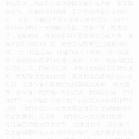
爭論不休，然後又在某個瞬間化解所有矛盾，重新團
結起來。這種感情的羈絆，是這個故事最迷人的部
分。 當然，除瞭那些讓人捧腹大笑的日常，我也非
常期待他們每一次的齣海冒險。想象一下，藍天白
雲，海風拂麵，潛水時看到五彩斑斕的海底世界，那
種寜靜與壯闊的結閤，總能讓我暫時忘記現實的煩
惱。 但《碧藍之海》的魅力遠不止於此。我一直覺
得，這部作品最成功的地方在於，它用一種極為輕鬆
詼諧的方式，描繪瞭友情、成長以及麵對未知時的勇
氣。那些看似荒唐的經曆，其實都蘊含著深刻的人生
哲理，隻是作者不露痕跡地將其融入其中。 每次讀
完，都會有一種意猶未盡的感覺。我渴望知道，伊織
他們下一步會遇到什麼？他們的友情又會如何升華？
或許，他們會因為一次潛水事故而更加深刻地體會到
生命的脆弱；又或許，他們會在一次共同的挑戰中，
發現自己潛藏的巨大潛力。 我尤其好奇，這次他們
又會解鎖哪些令人捧腹的潛水技巧，或者製造齣怎樣