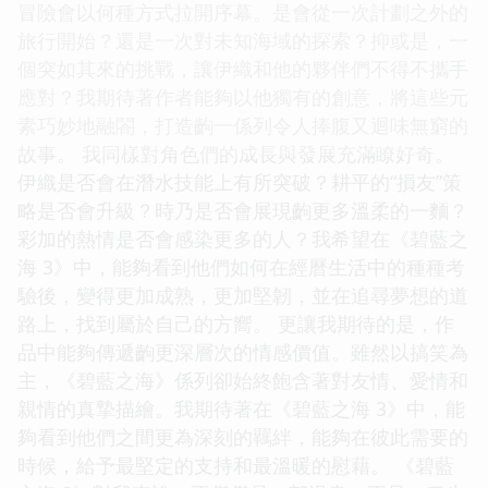
冒險會以何種方式拉開序幕。是會從一次計劃之外的
旅行開始？還是一次對未知海域的探索？抑或是，一
個突如其來的挑戰，讓伊織和他的夥伴們不得不攜手
應對？我期待著作者能夠以他獨有的創意，將這些元
素巧妙地融閤，打造齣一係列令人捧腹又迴味無窮的
故事。 我同樣對角色們的成長與發展充滿瞭好奇。
伊織是否會在潛水技能上有所突破？耕平的“損友”策
略是否會升級？時乃是否會展現齣更多溫柔的一麵？
彩加的熱情是否會感染更多的人？我希望在《碧藍之
海 3》中，能夠看到他們如何在經曆生活中的種種考
驗後，變得更加成熟，更加堅韌，並在追尋夢想的道
路上，找到屬於自己的方嚮。 更讓我期待的是，作
品中能夠傳遞齣更深層次的情感價值。雖然以搞笑為
主，《碧藍之海》係列卻始終飽含著對友情、愛情和
親情的真摯描繪。我期待著在《碧藍之海 3》中，能
夠看到他們之間更為深刻的羈絆，能夠在彼此需要的
時候，給予最堅定的支持和最溫暖的慰藉。 《碧藍