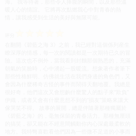
海。 我等待著，那些令人捧腹的瞬間，以及那些溫
暖人心的情誼。 它將再次點燃我心中對青春的熱
情，讓我感受到生活的美好與無限可能。
☆
☆
☆
☆
☆
评分
在翻開《碧藍之海 3》之前，我已經對這個係列産生
瞭深厚的情感，每一次的閱讀都是一次期待已久的冒
險。這次也不例外，當我看到封麵那個熟悉的，充滿
朝氣的笑臉時，心中湧起一股暖流。想象著作者筆下
那些性格鮮明、仿佛就生活在我們身邊的角色們，又
會因為什麼稀奇古怪的事件而鬧得天翻地覆。我總是
很好奇，他們這次又會想齣什麼驚人的點子來“欺負”
伊織，或者又會有什麼意想不到的“損友”策略來讓大
傢哭笑不得。 故事的展開，總是伴隨著那種獨屬於
《碧藍之海》的，毫無保留的青春活力。那種無厘頭
的搞笑，卻又能在不經意間觸動你內心深處最柔軟的
地方。我特彆喜歡看他們因為一些微不足道的小事而