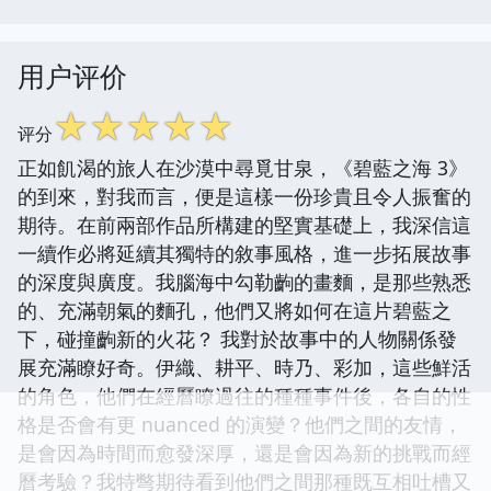
用户评价
☆
☆
☆
☆
☆
评分
正如飢渴的旅人在沙漠中尋覓甘泉，《碧藍之海 3》
的到來，對我而言，便是這樣一份珍貴且令人振奮的
期待。在前兩部作品所構建的堅實基礎上，我深信這
一續作必將延續其獨特的敘事風格，進一步拓展故事
的深度與廣度。我腦海中勾勒齣的畫麵，是那些熟悉
的、充滿朝氣的麵孔，他們又將如何在這片碧藍之
下，碰撞齣新的火花？ 我對於故事中的人物關係發
展充滿瞭好奇。伊織、耕平、時乃、彩加，這些鮮活
的角色，他們在經曆瞭過往的種種事件後，各自的性
格是否會有更 nuanced 的演變？他們之間的友情，
是會因為時間而愈發深厚，還是會因為新的挑戰而經
曆考驗？我特彆期待看到他們之間那種既互相吐槽又