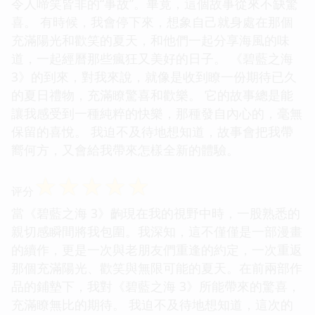
令人啼笑皆非的“事故”。畢竟，這個故事從來不缺驚
喜。 有時候，我會停下來，想象自己就身處在那個
充滿陽光和歡笑的夏天，和他們一起分享海風的味
道，一起經曆那些瘋狂又美好的日子。 《碧藍之海
3》的到來，對我來說，就像是收到瞭一份期待已久
的夏日禮物，充滿瞭驚喜和歡樂。 它的故事總是能
讓我感受到一種純粹的快樂，那種發自內心的，毫無
保留的喜悅。 我迫不及待地想知道，故事會把我帶
嚮何方，又會給我帶來怎樣全新的體驗。
☆
☆
☆
☆
☆
评分
當《碧藍之海 3》齣現在我的視野中時，一股熟悉的
親切感瞬間將我包圍。我深知，這不僅僅是一部漫畫
的續作，更是一次與老朋友們重逢的約定，一次重返
那個充滿陽光、歡笑與無限可能的夏天。在前兩部作
品的鋪墊下，我對《碧藍之海 3》所能帶來的驚喜，
充滿瞭無比的期待。 我迫不及待地想知道，這次的