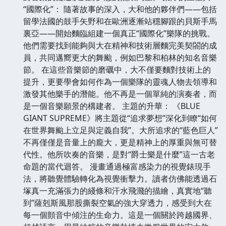
“國際化”： 隨著故事的深入，大和他的夥伴們——包括
留學法國的鼓手矢野和在歐洲逐漸站穩腳跟的貝斯手馬
裏亞——開始麵臨組建一個真正“國際化”樂隊的挑戰。
他們需要找到能夠與大在精神和技術層麵完美契閤的成
員，共同邁嚮更大的舞颱，例如巴黎和柏林的知名音樂
節。 在這些音樂節的磨礪中，大不僅要麵對技術上的
提升，更要學會如何作為一個樂隊的靈魂人物去領導和
激發其他樂手的潛能。他不再是一個單純的演奏者，而
是一個音樂願景的構建者。 主題的升華： 《BLUE
GIANT SUPREME》將主題從“追求夢想”深化到瞭“如何
在世界舞颱上立足與定義自我”。大所追求的“藍色巨人”
不再僅僅是音量上的龐大，更是精神上的厚重與無可替
代性。他所吹奏的音樂，是對“爵士樂是什麼”這一古老
命題的當代迴答。 漫畫通過極富感染力的視覺錶現手
法，將聽覺體驗轉化為視覺衝擊力。讀者仿佛能透過石
塚真一充滿張力的綫條和汗水飛濺的描繪，真實地“聽
到”薩剋斯風那股撕裂空氣的強大穿透力，感受到大在
每一個顫音中傾注的生命力。這是一個關於跨越國界、