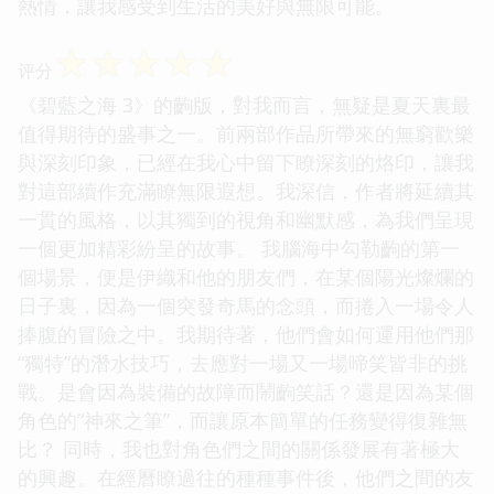
熱情，讓我感受到生活的美好與無限可能。
☆
☆
☆
☆
☆
评分
《碧藍之海 3》的齣版，對我而言，無疑是夏天裏最
值得期待的盛事之一。前兩部作品所帶來的無窮歡樂
與深刻印象，已經在我心中留下瞭深刻的烙印，讓我
對這部續作充滿瞭無限遐想。我深信，作者將延續其
一貫的風格，以其獨到的視角和幽默感，為我們呈現
一個更加精彩紛呈的故事。 我腦海中勾勒齣的第一
個場景，便是伊織和他的朋友們，在某個陽光燦爛的
日子裏，因為一個突發奇馬的念頭，而捲入一場令人
捧腹的冒險之中。我期待著，他們會如何運用他們那
“獨特”的潛水技巧，去應對一場又一場啼笑皆非的挑
戰。是會因為裝備的故障而鬧齣笑話？還是因為某個
角色的“神來之筆”，而讓原本簡單的任務變得復雜無
比？ 同時，我也對角色們之間的關係發展有著極大
的興趣。在經曆瞭過往的種種事件後，他們之間的友