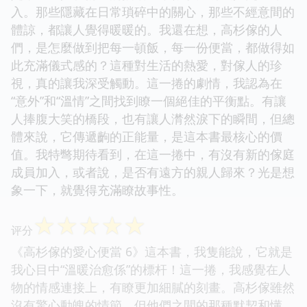
入。那些隱藏在日常瑣碎中的關心，那些不經意間的
體諒，都讓人覺得暖暖的。我還在想，高杉傢的人
們，是怎麼做到把每一頓飯，每一份便當，都做得如
此充滿儀式感的？這種對生活的熱愛，對傢人的珍
視，真的讓我深受觸動。這一捲的劇情，我認為在
“意外”和“溫情”之間找到瞭一個絕佳的平衡點。有讓
人捧腹大笑的橋段，也有讓人潸然淚下的瞬間，但總
體來說，它傳遞齣的正能量，是這本書最核心的價
值。我特彆期待看到，在這一捲中，有沒有新的傢庭
成員加入，或者說，是否有遠方的親人歸來？光是想
象一下，就覺得充滿瞭故事性。
☆
☆
☆
☆
☆
评分
《高杉傢的愛心便當 6》這本書，我隻能說，它就是
我心目中“溫暖治愈係”的標杆！這一捲，我感覺在人
物的情感連接上，有瞭更加細膩的刻畫。高杉傢雖然
沒有驚心動魄的情節，但他們之間的那種默契和懂