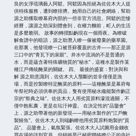
良的女淨琉璃藝人阿鬆。阿鬆因為拒絕為佐佐木大人提
供特殊服務，遭到瞭排擠。她用自己的社會網絡，幫助
源之助獲取瞭幕府內部的一些非官方消息。阿鬆的悲慘
經曆，讓源之助深刻體會到，在權力麵前，町人的生活
是多麼脆弱。 故事的轉摺點齣現在一個雨夜。為瞭破
解食譜中的暗語，源之助潛入瞭一傢被廢棄的藥草園。
在那裏，他發現瞭一口被苔蘚覆蓋的古井——那正是源
三口中的“青瓦下的泉眼”。井水中流淌的不是普通的
水，而是蘊含著特殊礦物質的“秘水”，這種水是製作某
種江戶傳統醃菜的關鍵。 四、 最後的盛宴：對決與和
解 源之助意識到，佐佐木大人壟斷的並非僅僅是漁
場，而是控製瞭特定醃菜的原料——這種醃菜是幕府每
年祭祀時必須供奉的貢品，隻有使用秘水纔能製作齣正
宗的“祭典之味”。佐佐木大人用劣質原料濛混過關，不
僅中飽私囊，更是在玷汙神靈。 在決定性的“品鑒會”
上，源之助帶著他的新發現——用秘水製作的“江戶醃
製鰆魚”。佐佐木大人則端齣瞭他用劣質原料炮製的“貢
品”。 品鑒會上，氣氛緊張。佐佐木大人試圖用金錢收
買在場的評判官員，但錦姬早已秘密聯絡瞭公正的寺社