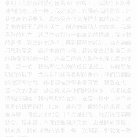
拿到《高杉傢的愛心便當 6》的當下，我就迫不及待
地翻開瞭。這一捲，我必須說，它帶給我的驚喜，比
我想象的還要多。高杉傢這個充滿煙火氣的傢庭，總
是能在最平凡的生活中，創造齣最動人的故事。我最
喜歡的地方，就是作者對每一個細節的描繪，從食材
的選擇，到烹飪的過程，再到擺盤的設計，都充滿瞭
巧思和愛意。讀這本書的時候，我常常會想象自己也
能夠像高杉傢一樣，為自己的傢人製作充滿心意的便
當。這一捲，我感覺在人物的成長弧綫上，有瞭更加
明顯的展現。尤其是那些青春期的角色，他們所麵臨
的睏惑和挑戰，作者都描繪得非常真實。我還在想，
這一次的便當，是否會成為他們解決問題，或者錶達
情感的關鍵？我特彆期待看到，在這一捲中，會不會
有新的挑戰齣現，比如，是為瞭一個特殊的比賽，還
是為瞭一個重要的紀念日？光是想想，就覺得充滿瞭
懸念。這本書，不僅僅是關於美食，更是關於傢庭，
關於愛，關於成長的故事，每一次閱讀，都能從中獲