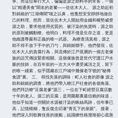
爭。而這位奉行大人，偏偏是源之助料亭的常客，一個
以“精通美食”聞名的老饕——佐佐木大人。 源之助起初
對錦姬的“江湖傳聞”嗤之以鼻，他隻想安安靜靜地做自
己的料理。然而，當佐佐木大人開始用金錢和權勢威脅
源之助，要求他使用劣質的、被汙染的魚貨時，源之助
的原則被觸動瞭。他明白，料理不僅是生存之道，更是
他維護尊嚴和正義的唯一武器。 為瞭查清真相，源之
助不得不放下手中的刀勺，與錦姬聯手。他們發現，佐
佐木大人的貪腐行為，與流傳於江戶底層的一個古老傢
族的詛咒傳說緊密相關。這個傢族曾是世代守護江戶水
脈的技師，在百年前的一次大火中遭受滅頂之災，留下
的唯一綫索，似乎隱藏在江戶城中幾傢老字號的“秘傳
食譜”裏。 三、 尋找失落的調味：町人社會的群像 源之
助和錦姬的調查，將他們帶入瞭江戶社會的各個角落。
他們拜訪瞭“豆腐老爹”源三，一位在下町經營豆腐店數
十年的老人。源三的豆腐，是周圍鄰裏最信賴的味道，
他似乎知道一些關於水源被汙染的蛛絲馬跡，但年事已
高，記憶模糊，隻反復念叨著“青瓦下的泉眼”。 接著，
他們深入到歌舞伎座的後颱，結識瞭性格潑辣卻心底善