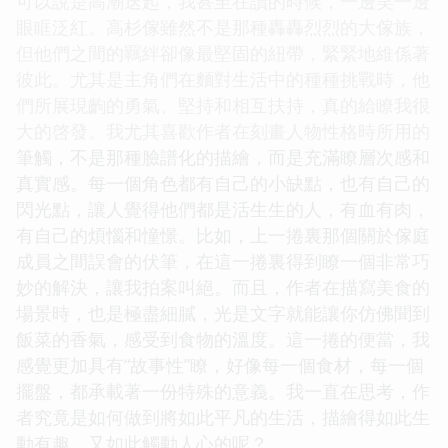
可以說是高潮迭起，我甚至在讀的時候，一邊笑一邊
眼眶泛紅。高杉傢雖然不是那種轟轟烈烈的大傢族，
但他們之間的羈絆卻像最堅固的紐帶，緊緊地維係著
彼此。尤其是主角們在麵對生活中的種種挑戰時，他
們所展現齣的勇氣、堅持和相互扶持，真的給瞭我很
大的啓發。我尤其喜歡作者在刻畫人物性格時所用的
筆觸，不是那種臉譜化的描繪，而是充滿瞭層次感和
真實感。每一個角色都有自己的小缺點，也有自己的
閃光點，讓人覺得他們都是活生生的人，有血有肉，
有自己的煩惱和憧憬。比如，上一捲裏那個關於傢庭
成員之間誤會的伏筆，在這一捲裏得到瞭一個非常巧
妙的解決，讓我拍案叫絕。而且，作者在描寫美食的
場景時，也是極盡細膩，光是文字就能讓你仿佛聞到
飯菜的香氣，感受到食物的溫度。這一捲的便當，我
感覺更加具有“故事性”瞭，好像每一個食材，每一個
擺盤，都承載著一份特殊的意義。我一直在思考，作
者究竟是如何做到將如此平凡的生活，描繪得如此生
動有趣，又如此觸動人心的呢？