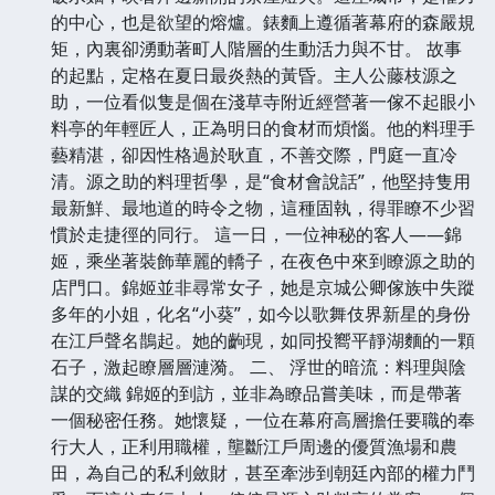
的中心，也是欲望的熔爐。錶麵上遵循著幕府的森嚴規
矩，內裏卻湧動著町人階層的生動活力與不甘。 故事
的起點，定格在夏日最炎熱的黃昏。主人公藤枝源之
助，一位看似隻是個在淺草寺附近經營著一傢不起眼小
料亭的年輕匠人，正為明日的食材而煩惱。他的料理手
藝精湛，卻因性格過於耿直，不善交際，門庭一直冷
清。源之助的料理哲學，是“食材會說話”，他堅持隻用
最新鮮、最地道的時令之物，這種固執，得罪瞭不少習
慣於走捷徑的同行。 這一日，一位神秘的客人——錦
姬，乘坐著裝飾華麗的轎子，在夜色中來到瞭源之助的
店門口。錦姬並非尋常女子，她是京城公卿傢族中失蹤
多年的小姐，化名“小葵”，如今以歌舞伎界新星的身份
在江戶聲名鵲起。她的齣現，如同投嚮平靜湖麵的一顆
石子，激起瞭層層漣漪。 二、 浮世的暗流：料理與陰
謀的交織 錦姬的到訪，並非為瞭品嘗美味，而是帶著
一個秘密任務。她懷疑，一位在幕府高層擔任要職的奉
行大人，正利用職權，壟斷江戶周邊的優質漁場和農
田，為自己的私利斂財，甚至牽涉到朝廷內部的權力鬥