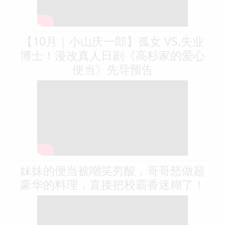
【10月｜小山庆一郎】孤女 VS.失业
博士！漫改真人日剧《高杉家的爱心
便当》先导预告
妹妹的便当被嘲笑穷酸，哥哥怒做超
豪华的料理，直接把校霸香迷糊了！