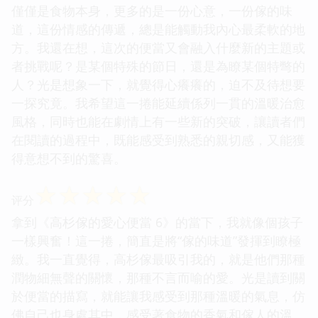
僅僅是食物本身，更多的是一份心意，一份傢的味
道，這份情感的傳遞，總是能觸動我內心最柔軟的地
方。我還在想，這次的便當又會融入什麼新的主題或
者挑戰呢？是某個特殊的節日，還是為瞭某個特彆的
人？光是想象一下，就覺得心癢癢的，迫不及待想要
一探究竟。我希望這一捲能延續係列一貫的溫暖治愈
風格，同時也能在劇情上有一些新的突破，讓讀者們
在閱讀的過程中，既能感受到熟悉的親切感，又能獲
得意想不到的驚喜。
☆
☆
☆
☆
☆
评分
拿到《高杉傢的愛心便當 6》的當下，我就像個孩子
一樣興奮！這一捲，簡直是將“傢的味道”發揮到瞭極
緻。我一直覺得，高杉傢最吸引我的，就是他們那種
潤物細無聲的關懷，那種不言而喻的愛。光是讀到關
於便當的描寫，就能讓我感受到那種溫暖的氣息，仿
佛自己也身處其中，感受著食物的香氣和傢人的溫