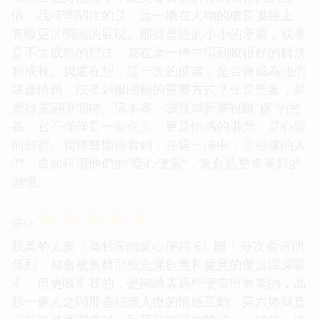
情。我特彆關注的是，這一捲在人物的成長弧綫上，
有瞭更加明顯的展現。那些曾經的小小的矛盾，或者
是不太成熟的想法，都在這一捲中得到瞭很好的解決
和成長。我還在想，這一次的便當，是否會成為他們
錶達情感，或者剋服睏難的重要方式？光是想象，就
覺得充滿瞭期待。這本書，讓我重新審視瞭“傢”的意
義，它不僅僅是一個住所，更是情感的港灣，是心靈
的歸宿。我特彆期待看到，在這一捲中，高杉傢的人
們，會如何用他們的“愛心便當”，來創造更多美好的
迴憶。
☆
☆
☆
☆
☆
评分
我真的太愛《高杉傢的愛心便當 6》瞭！每次看這個
係列，都會被裏麵那些充滿創意和愛意的便當深深吸
引，但更吸引我的，是圍繞著這些便當所展開的，高
杉一傢人之間那些細緻入微的情感互動。第六捲簡直