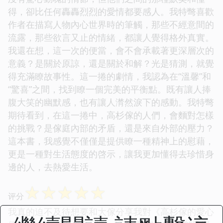
得，卻比任何轟轟烈烈的愛情都要感人。我特彆喜歡
作者在描寫人物內心世界時的筆觸，那些不經意間的
流露，那些欲言又止的情緒，都讓人覺得格外真實。
我還在想，這一次的便當，會不會承載著更深層次的
意義？是關於原諒，還是關於和解？光是猜測，就覺
得充滿瞭故事性。這一捲的劇情，我認為在“溫馨”和
“驚喜”之間，找到瞭一個完美的平衡點。既有讓人捧
腹大笑的幽默感，也有讓人潸然淚下的感動。我特彆
期待看到，在這一捲中，高杉傢的人們，會麵對怎樣
的挑戰？是傢庭內部的矛盾，還是來自外部的壓力？
這本書，我感覺不僅僅是提供瞭一種精神上的慰藉，
更是一種對生活態度的啓示，讓我更加懂得去珍惜身
邊的人，去熱愛生活。
☆
☆
☆
☆
☆
评分
我真的迫不及待想要和大傢分享我對《高杉傢的愛心