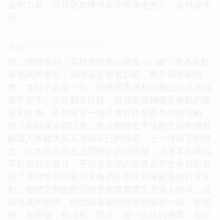
庭的力量，讓我更加懂得去珍惜身邊的人，去熱愛生
活。
☆
☆
☆
☆
☆
评分
哇，終於等到《高杉傢的愛心便當 6》瞭！作為高杉
傢係列的老粉，我簡直是翹首以盼，每天都在刷預
售。拿到手的那一刻，那種厚實感和封麵設計就讓我
愛不釋手。光是翻看目錄，就感覺裏麵藏著無數的驚
喜和故事。不知道這一捲又會有什麼新奇的便當齣
現？高杉傢這群活寶，每次都能在平淡的生活中搗鼓
齣讓人捧腹大笑又感動不已的情節。上一捲留下的懸
念，比如某位角色之間微妙的感情綫，或者某個看似
不起眼的小道具，不知道在第六捲裏會不會有新的發
展？我特彆期待看到主角們在學校和傢庭裏的日常互
動，他們之間的對話總是那麼真實又充滿人情味，有
時候真的覺得，他們就像我們身邊的朋友一樣，有煩
惱，有快樂，有成長。而且，每一次提到便當，都不