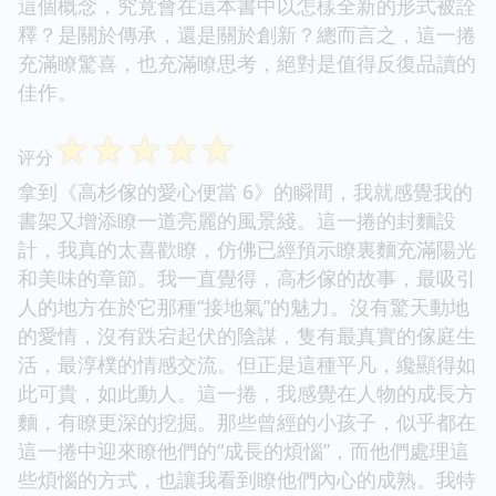
這個概念，究竟會在這本書中以怎樣全新的形式被詮
釋？是關於傳承，還是關於創新？總而言之，這一捲
充滿瞭驚喜，也充滿瞭思考，絕對是值得反復品讀的
佳作。
☆
☆
☆
☆
☆
评分
拿到《高杉傢的愛心便當 6》的瞬間，我就感覺我的
書架又增添瞭一道亮麗的風景綫。這一捲的封麵設
計，我真的太喜歡瞭，仿佛已經預示瞭裏麵充滿陽光
和美味的章節。我一直覺得，高杉傢的故事，最吸引
人的地方在於它那種“接地氣”的魅力。沒有驚天動地
的愛情，沒有跌宕起伏的陰謀，隻有最真實的傢庭生
活，最淳樸的情感交流。但正是這種平凡，纔顯得如
此可貴，如此動人。這一捲，我感覺在人物的成長方
麵，有瞭更深的挖掘。那些曾經的小孩子，似乎都在
這一捲中迎來瞭他們的“成長的煩惱”，而他們處理這
些煩惱的方式，也讓我看到瞭他們內心的成熟。我特