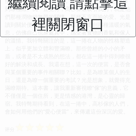
繼續閱讀 請點擊這
便當 6》的感受！這一捲，簡直是將“傢的味道”發揮
到瞭極緻。我一直覺得，高杉傢最吸引我的，就是他
們那種潤物細無聲的關懷，那種不言而喻的愛。光是
裡關閉窗口
讀到關於便當的描寫，就能讓我感受到那種溫暖的氣
息，仿佛自己也身處其中，感受著食物的香氣和傢人
的溫情。我特彆關注的是，這一捲在人物的性格塑造
上，似乎更加立體和豐滿瞭。那些曾經的小小的矛
盾，或者是不太成熟的想法，都在這一捲中得到瞭很
好的解決和成長。我還在想，這一次的便當，是否會
與某個重要的事件相關聯？比如，是為瞭某個人的生
日，還是為瞭一個重要的考試？光是想象，就覺得充
滿瞭期待。這本書，讓我重新審視瞭“傢”的意義，它
不僅僅是一個住所，更是情感的港灣，是心靈的歸
宿。我特彆期待看到，在這一捲中，高杉傢的人們，
會如何用他們的“愛心便當”，來傳遞這份深沉的愛。
☆
☆
☆
☆
☆
评分