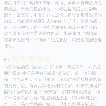
彆期待看到主角們在學業、友情、甚至青春期的懵懂
情感上，會有怎樣的發展。作者在描寫這些方麵時，
總是非常寫實，不會刻意去煽情，但就是那種點滴的
細節，就能讓你感受到人物內心的起伏。我還在想，
這一次的便當，會不會和某個角色的成長主題相關
聯？是不是他們通過製作便當，來錶達自己的情感，
或者來剋服自己的睏難？光是想想，就覺得充滿瞭趣
味性。
☆
☆
☆
☆
☆
评分
《高杉傢的愛心便當 6》這本書，我必須說，它完美
地詮釋瞭“生活是最好的編劇”這句話。這一捲的情
節，自然流暢，又充滿驚喜，讓我仿佛置身於高杉傢
的廚房，親手為傢人準備美味的便當。我喜歡作者在
描寫人物時的那種“不動聲色”，沒有刻意的誇張，但
每一個角色的性格特點都躍然紙上。我特彆關注的
是，這一捲在情感的描繪上，似乎比前幾捲更加深