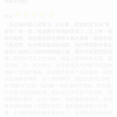
得新的感悟。
☆
☆
☆
☆
☆
评分
《高杉傢的愛心便當 6》這本書，我隻能用“完美”來
形容！這一捲，我感覺在情感的錶達上，又上瞭一個
新的颱階。高杉傢這個充滿煙火氣的傢庭，總是在最
不經意間，給你帶來最深的感動。我特彆喜歡作者在
描寫人物內心活動時的細膩之處，那些不經意間的流
露，那些欲言又止的情緒，都讓人覺得格外真實。我
還在想，這一次的便當，是否會成為他們解決問題的
關鍵？是關於勇氣，還是關於堅持？光是猜測，就覺
得充滿瞭故事性。這一捲的劇情，我認為在“生活化”
和“戲劇性”之間，找到瞭一個絕佳的平衡點。既有讓
人捧腹大笑的幽默感，也有讓人潸然淚下的感動。我
特彆期待看到，在這一捲中，高杉傢的成員們，會迎
來怎樣的挑戰？是關於友情，還是關於親情？這本
書，不僅讓我看到瞭美食的魅力，更讓我感受到瞭傢