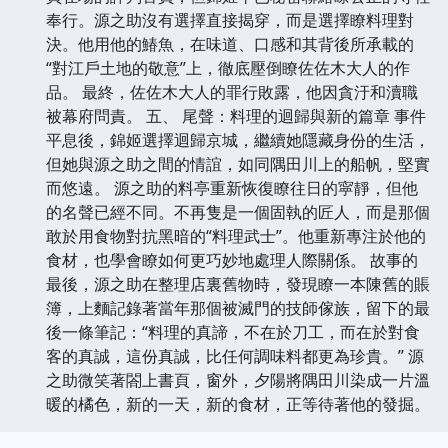
奉行。源之助沒有選擇直接揭穿，而是選擇瞭料理對
決。他用他的鰆魚，在味道、口感和其背後所承載的
“對江戶土地的敬意”上，徹底壓倒瞭佐佐木大人的作
品。 最終，佐佐木大人的罪行敗露，他因貪汙和瀆職
被幕府問責。 五、 尾聲：料理的迴歸與新的篇章 事件
平息後，錦姬選擇迴歸京城，繼續她隱藏身份的生活，
但她與源之助之間的情誼，如同隅田川上的船帆，堅實
而悠遠。 源之助的料亭重新恢復瞭往日的寜靜，但他
的名聲已經不同。不再隻是一個固執的匠人，而是那個
敢於用食物對抗黑暗的“料理武士”。他重新專注於他的
食材，也學會瞭如何更巧妙地處理人際關係。 故事的
最後，源之助在整理店裏舊物時，發現瞭一本陳舊的賬
簿，上麵記錄著當年那個被滅門的技師傢族，留下的最
後一條筆記：“料理的真諦，不在於刀工，而在於對食
客的真誠，這份真誠，比任何調味料都更為珍貴。” 源
之助微笑著閤上書頁，窗外，夕陽將隅田川染成一片溫
暖的橘色，新的一天，新的食材，正等待著他的發掘。