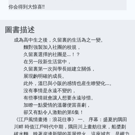
你会得到大惊喜!!
圖書描述
成為高中生之後，久留裏的生活為之一變。
麵對強製加入社團的校規，
久留裏選擇的社團是…！？
在另一段新生活當中，
久留裏第一次與學長姐建立關係，
展現齣明確的成長。
此外，溫巳與小阪的感情也産生瞭變化…。
沒有事情是永遠不變的，
有些事情就會讓人想要永遠珍惜。
加瞭一點愛情的溫馨便當喜劇，
卻又有點令人激動的第6集！
《江戶風情畫捲：浪花往事》 一、 序幕：盛夏的隅田
川畔 時值江戶時代中期，隅田川上畫舫往來，船槳劃
破水麵，映著岸邊新開的茶屋燈火。這座城市，是權力