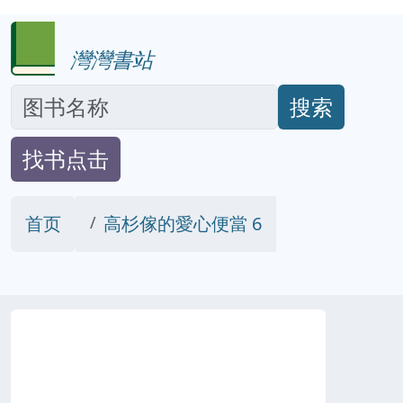
灣灣書站
搜索
找书点击
首页
高杉傢的愛心便當 6