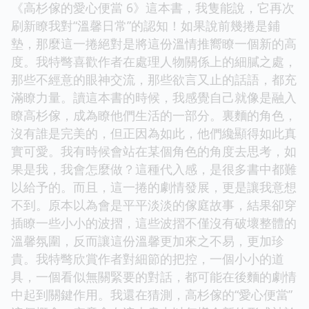
《高杉傢的愛心便當 6》這本書，我隻能說，它再次
刷新瞭我對“溫馨日常”的認知！如果說前幾捲是鋪
墊，那麼這一捲絕對是將這份溫情推嚮瞭一個新的高
度。我特彆喜歡作者在處理人物關係上的細膩之處，
那些不經意的眼神交流，那些欲言又止的話語，都充
滿瞭力量。讀這本書的時候，我感覺自己就像是融入
瞭高杉傢，成為瞭他們生活的一部分。裏麵的角色，
沒有誰是完美的，但正因為如此，他們纔顯得如此真
實可愛。我有時候會站在某個角色的角度去思考，如
果是我，我會怎麼做？這種代入感，是很多書中都難
以給予的。而且，這一捲的劇情發展，更是讓我意想
不到。原本以為會是平平淡淡的傢庭故事，結果卻穿
插瞭一些小小的波摺，這些波摺不僅沒有破壞整體的
溫馨氛圍，反而讓這份溫馨更加來之不易，更加珍
貴。我特彆欣賞作者對細節的把控，一個小小的道
具，一個看似無關緊要的對話，都可能在後麵的劇情
中起到關鍵作用。我還在猜測，高杉傢的“愛心便當”