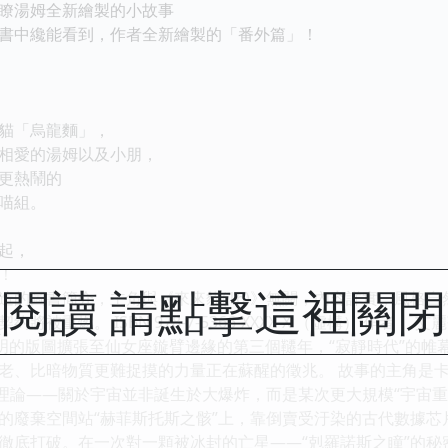
湯姆全新繪製的小故事
中纔能看到，作者全新繪製的「番外篇」！
貓「烏龍麵」，
愛的湯姆以及小朋，
更熱鬧的
喵組。
起，
！
閱讀 請點擊這裡關
的圖書簡介，主角與《來來貓(16)》無關，內容詳實，風格自然：
被重燃。 ISBN 978-7-5366-XXXX-X （虛構） 作者：
人類文明的版圖擴張至仙女座鏇臂邊緣的第三個韆年，“寂靜時代”
老、比暗物質更難捉摸的力量正在蘇醒的徵兆。 故事的主角是卡
的理論——關於宇宙並非誕生於大爆炸，而是某次更大規模“宇宙
的廢棄空間站“赫菲斯托斯之骸”上，靠倒賣受汙染的古代數據芯
徹底打破。在一次對一顆被冰封的亡星——“剋羅諾斯之瞳”的