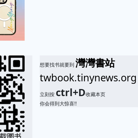
灣灣書站
想要找书就要到
twbook.tinynews.org
ctrl+D
立刻按
收藏本页
你会得到大惊喜!!