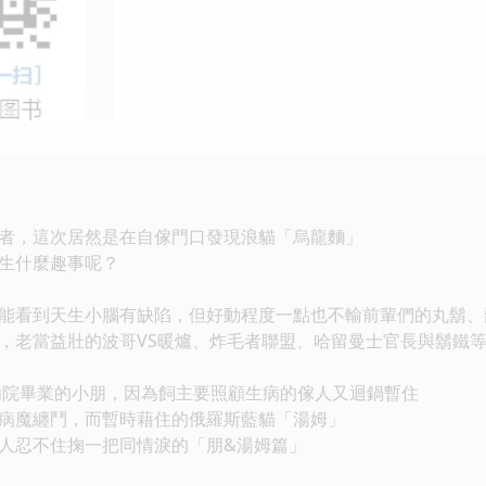
者，這次居然是在自傢門口發現浪貓「烏龍麵」
生什麼趣事呢？
看到天生小腦有缺陷，但好動程度一點也不輸前輩們的丸鬍、
老當益壯的波哥VS暖爐、炸毛者聯盟、哈留曼士官長與鬍鐵
院畢業的小朋，因為飼主要照顧生病的傢人又迴鍋暫住
魔纏鬥，而暫時藉住的俄羅斯藍貓「湯姆」
忍不住掬一把同情淚的「朋&湯姆篇」