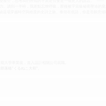
望星空，思考我們所知的宇宙是否隻是一個更大的謊言。” ——
力。讀到一半時，我差點忘瞭呼吸，那種被宇宙級秘密壓迫的窒息
 立即體驗這場穿越時空與維度的史詩之旅。泰坦在低語，你是否願意傾
期大學畢業後，進入設計相關公司就職。
部落格"くるねこ大和"。