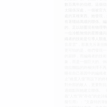
數百萬年的信標。這個信
太陽係深處，一個被官方
處的某種東西。她發現，她
有著韆絲萬縷的聯係。編
的、足以顛覆現有物理學
一位冷酷無情的星際傭兵
織者的技術是引導人類進
音星雲”，那裏充斥著扭
更可怕的是，他們發現一
的寂靜，而編織者的技術
象，而是一個巨大的、休
德拉麵臨的終極抉擇不再
睡在自己基因中的編織者
止“維度入侵”而設下的
對外部的敵人，更要對抗
過錨點與她建立聯係。 
義“人性”與“存在”的史
擬引用）： “文森特的