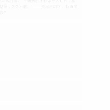
《星域評論》 “卡珊德拉的掙紮令人動容，塞
感，久久不散。” ——資深科幻迷，‘軌道漫
聽？