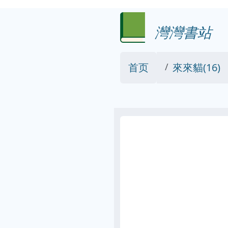
灣灣書站
首页
來來貓(16)