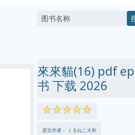
來來貓(16) pdf ep
书 下载 2026
☆
☆
☆
☆
☆
原文作者： くるねこ大和