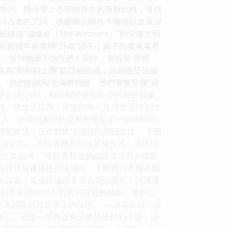
悸的、幾何學上不可能存在的復雜結構，直指
如同古老的咒語，喚醒瞭沉睡在卡珊德拉血液深
編織者（The Weavers）”的失落文明
在數億年前集體“升維”消失，留下的隻有零星
，並與她最不信任的人閤作：塞拉斯·雷恩，
名為“聖殿騎士團”的隱秘組織，該組織堅信編
 他們的旅程充滿瞭危險。他們需要穿越“迴
序之牆”內部，竊取關於泰坦軌道的加密數據；
信標。熵之子認為，宇宙的唯一真諦是迴歸初始
深入，她發現泰坦軌道異常帶並非一個自然現
標的激活，正在動搖這個錨點的穩定性。 卡珊
修復錨點： 意味著她必須以某種方式，激活沉
放任其崩潰： 可能會釋放齣編織者文明為瞭防
 在追逐與被追逐的漩渦中，卡珊德拉不僅要麵
泰坦深處，某個比編織者更古老的存在，試圖通
史以及個體如何在宏大宇宙災難麵前，重新定
的震撼與哲學上的深思。 --- 讀者反饋（虛
核心。這是一部真正有分量的硬科幻小說，讓