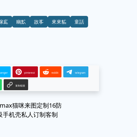
傢庭
幽默
故事
來來貓
童話
senger
pinterest
reddit
telegram
复制链接
omax猫咪来图定制16防
变磁吸手机壳私人订制客制