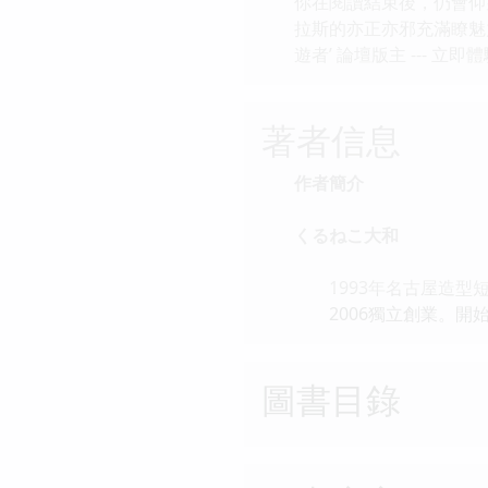
你在閱讀結束後，仍會仰
拉斯的亦正亦邪充滿瞭魅
遊者’ 論壇版主 ---
著者信息
作者簡介
くるねこ大和
1993年名古屋造型短
2006獨立創業。開始
圖書目錄