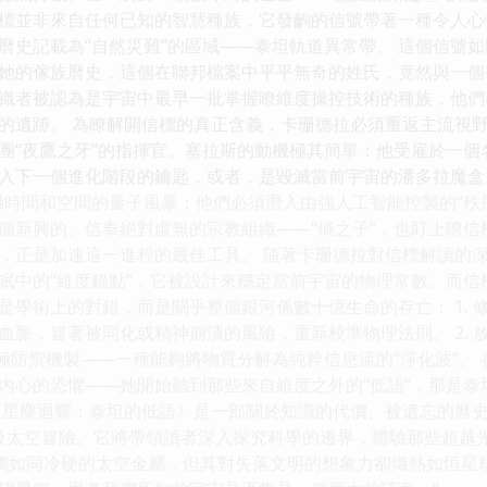
標並非來自任何已知的智慧種族，它發齣的信號帶著一種令人心
曆史記載為“自然災難”的區域——泰坦軌道異常帶。 這個信號
的傢族曆史，這個在聯邦檔案中平平無奇的姓氏，竟然與一個被稱為“
織者被認為是宇宙中最早一批掌握瞭維度操控技術的種族，他們
的遺跡。 為瞭解開信標的真正含義，卡珊德拉必須重返主流視野
團“夜鷹之牙”的指揮官。塞拉斯的動機極其簡單：他受雇於一個
入下一個進化階段的鑰匙，或者，是毀滅當前宇宙的潘多拉魔盒。
麯時間和空間的量子風暴；他們必須潛入由強人工智能控製的“秩
個新興的、信奉絕對虛無的宗教組織——“熵之子”，也盯上瞭
，正是加速這一進程的最佳工具。 隨著卡珊德拉對信標解讀的
眠中的“維度錨點”，它被設計來穩定當前宇宙的物理常數。而信
是學術上的對錯，而是關乎整個銀河係數十億生命的存亡： 1. 
血脈，冒著被同化或精神崩潰的風險，重新校準物理法則。 2. 
終極防禦機製——一種能夠將物質分解為純粹信息流的“淨化波”。
內心的恐懼——她開始聽到那些來自維度之外的“低語”，那是
《星塵迴響：泰坦的低語》是一部關於知識的代價、被遺忘的曆
詩級太空冒險。它將帶領讀者深入探究科學的邊界，體驗那些超越光速
筆觸如同冷硬的太空金屬，但其對失落文明的想象力卻熾熱如恒星