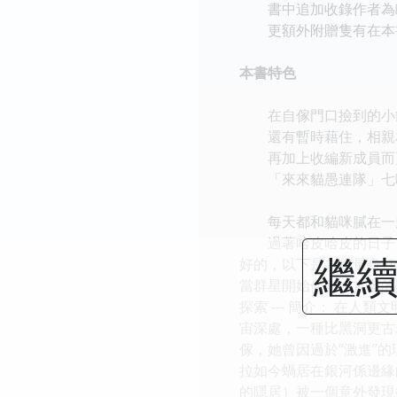
書中追加收錄作者為瞭
更額外附贈隻有在本書
本書特色
在自傢門口撿到的小
還有暫時藉住，相親相
再加上收編新成員而
「來來貓愚連隊」七
每天都和貓咪膩在一
過著哈皮哈皮的日子
繼續
好的，以下是為您量身打造
當群星開始傾斜，古老的契約將
探索 --- 簡介： 在
宙深處，一種比黑洞更古
傢，她曾因過於“激進”
拉如今蝸居在銀河係邊緣
的隱居）被一個意外發現