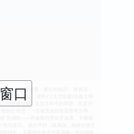
閉窗口
 --- 《星塵迴響：泰坦的低語》 捲首語：
 艾麗莎·文森特 類型： 硬科幻/太空歌劇/失落文明
的帷幕正悄然被拉開。這並非和平的寜靜，而是宇
珊德拉·維恩，一位被流放的前星際考古學
重構”的殘餘——而被聯邦學術界放逐。卡珊德
片勉強度日。 她的平靜（或者說，她被迫接受
秘密勘探中，卡珊德拉無意中激活瞭一個休眠瞭