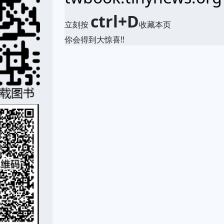
ctrl+D
立刻按
收藏本页
你会得到大惊喜!!