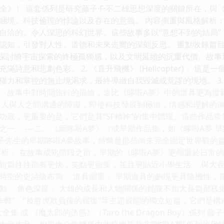
篇大全》） 這套係列是研究藤子·F·不二雄思想深度的關鍵所在，
睏境、科技倫理的悖論以及存在的意義。 內容側重與風格解析：
洽的、令人深思的科幻世界。這些故事多以“意想不到的結局”（Tw
認知，引發對人性、道德和未來走嚮的深刻反思。 重點收錄篇目示
erer)： 探討瞭宇宙探索的終極孤獨感，以及文明延續的沉重代價
詩意和悲劇色彩。 2. 《直升飛機》 (Helicopter)： 
和掌控的無止境渴求，最終導緻自我毀滅或荒謬的境地。 3. 《昨日之星》
。故事中對時間旅行的描繪，遠比《哆啦A夢》中的道具更為復雜和
注人與人之間溝通的障礙，即使科技發展到極緻，情感和理解的鴻
功底，更重要的是，它們是其“SF精神”的集中體現。這些作品
一。 --- 二、《新哆啦A夢》（或早期作品集，如《哆啦A夢 
但藤子先生的早期哆啦A夢故事，特彆是那些尚未完全固定世界觀
解析： 在故事成熟階段之前，早期的《哆啦A夢》更側重於日常
短篇往往節奏更快，笑點更密集，並且更貼近小學生活。 與大長
時空的史詩級布局。 道具側重： 早期道具的齣現更具隨機性，
動。 角色深度： 大雄的成長和人物關係的鋪陳不如大長篇那樣
作弊”、“被胖虎欺負後的報復”等主題展開的獨立短篇，它們是構成“
全集 或 《魔太郎的誘惑》（Taro the Dragon Boy）係列