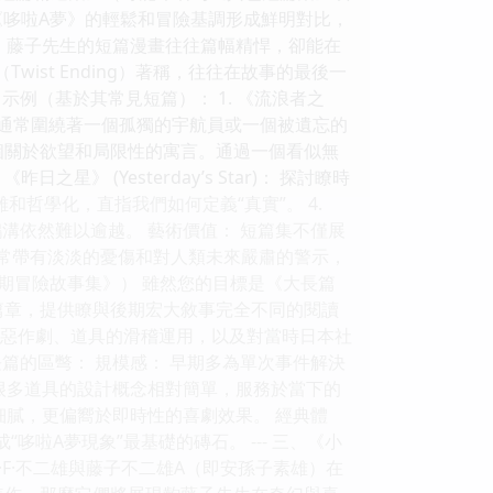
與《哆啦A夢》的輕鬆和冒險基調形成鮮明對比，
 藤子先生的短篇漫畫往往篇幅精悍，卻能在
ist Ending）著稱，往往在故事的最後一
例（基於其常見短篇）： 1. 《流浪者之
。故事通常圍繞著一個孤獨的宇航員或一個被遺忘的
這是一個關於欲望和局限性的寓言。通過一個看似無
 (Yesterday’s Star)： 探討瞭時
哲學化，直指我們如何定義“真實”。 4.
溝依然難以逾越。 藝術價值： 短篇集不僅展
常常帶有淡淡的憂傷和對人類未來嚴肅的警示，
早期冒險故事集》） 雖然您的目標是《大長篇
的篇章，提供瞭與後期宏大敘事完全不同的閱讀
的惡作劇、道具的滑稽運用，以及對當時日本社
篇的區彆： 規模感： 早期多為單次事件解決
很多道具的設計概念相對簡單，服務於當下的
細膩，更偏嚮於即時性的喜劇效果。 經典體
哆啦A夢現象”最基礎的磚石。 --- 三、《小
 藤子·F·不二雄與藤子不二雄A（即安孫子素雄）在