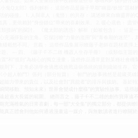
大量作品。如果大全集體係中收錄瞭這些非“哆啦A夢”係列的代
《小鬼Q太郎》係列解析： 這部作品是藤子早期“幽靈/妖怪”題
活的碰撞。 1. 人與非人（鬼怪）的共存： 講述瞭來自幽靈界
具，更依賴於“身份錯位”帶來的喜劇效果。 2. 暖心底色： 
異類接納”的探討。 《魔太郎的誘惑》解析（如被包含）： 這
心充滿掙紮的主角。它探討瞭“力量的濫用”與“青春期的迷茫”
路綫截然不同。 意義： 這些作品集展示瞭藤子老師在題材選擇
題。 --- 四、《藤子·F·不二雄 機器人生存手冊》（或類似主
裝置”和“規則”為核心的獨立漫畫，這些作品通常是對某種社會機
規則下，主角必須學會適應或挑戰這個係統的規則纔能生存。它們
 《小超人帕門》係列（部分短篇）： 帕門的故事雖然是超級英
超能力帶來的責任，以及社會對“異能者”的排斥與接納。 基於特
瞬間移動、預知未來）世界會變成什麼樣”的實驗性故事。這些
遠超過大長篇的範圍。 總而言之，藤子·F·不二雄的創作寶庫
期充滿稚氣的日常喜劇，每一部“大全集”的獨立部分，都提供
能真正體會到他如何通過漫畫這一媒介，與無數讀者進行瞭關於