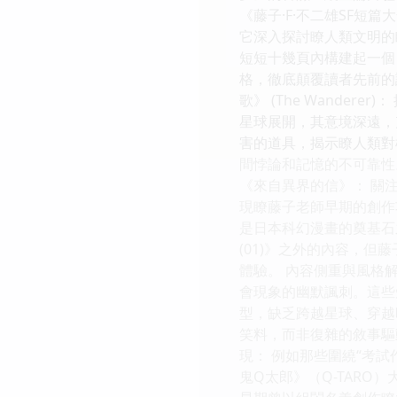
《藤子·F·不二雄SF短
它深入探討瞭人類文明的
短短十幾頁內構建起一個自
格，徹底顛覆讀者先前的
歌》 (The Wand
星球展開，其意境深遠，充滿
害的道具，揭示瞭人類對權力
間悖論和記憶的不可靠性
《來自異界的信》： 關
現瞭藤子老師早期的創作
是日本科幻漫畫的奠基石之
(01)》之外的內容，
體驗。 內容側重與風格
會現象的幽默諷刺。這些
型，缺乏跨越星球、穿越
笑料，而非復雜的敘事驅
現： 例如那些圍繞“考試
鬼Q太郎》（Q-TARO）大