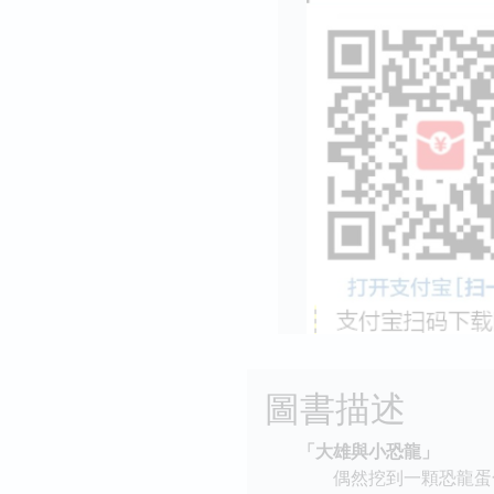
圖書描述
「大雄與小恐龍」
偶然挖到一顆恐龍蛋化