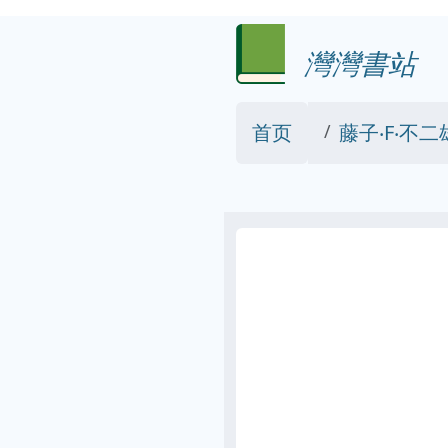
灣灣書站
首页
藤子‧F‧不二