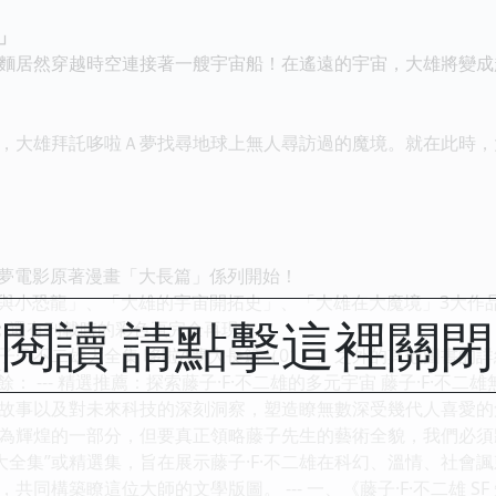
」
居然穿越時空連接著一艘宇宙船！在遙遠的宇宙，大雄將變成
大雄拜託哆啦Ａ夢找尋地球上無人尋訪過的魔境。就在此時，
電影原著漫畫「大長篇」係列開始！
小恐龍」、「大雄的宇宙開拓史」、「大雄在大魔境」3大作
閱讀 請點擊這裡關
，還有刊載時的彩色頁完全再現！
子·F·不二雄大全集 哆啦A夢大長篇（01）》之外的其他圖書
餘： --- 精選推薦：探索藤子·F·不二雄的多元宇宙 藤子·F·
故事以及對未來科技的深刻洞察，塑造瞭無數深受幾代人喜愛的
為輝煌的一部分，但要真正領略藤子先生的藝術全貌，我們必須
“大全集”或精選集，旨在展示藤子·F·不二雄在科幻、溫情、社會
共同構築瞭這位大師的文學版圖。 --- 一、《藤子·F·不二雄 