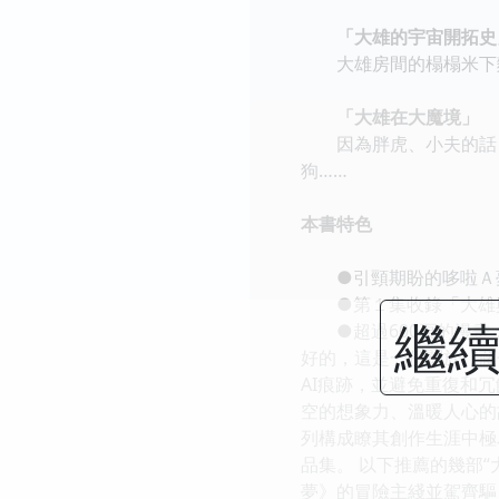
「大雄的宇宙開拓史
大雄房間的榻榻米下麵
「大雄在大魔境」
因為胖虎、小夫的話，
狗……
本書特色
●引頸期盼的哆啦Ａ夢
●第１集收錄「大雄與
繼續
●超過600頁的漫畫
好的，這是一份關於《藤
AI痕跡，並避免重復和冗
空的想象力、溫暖人心的
列構成瞭其創作生涯中極
品集。 以下推薦的幾部
夢》的冒險主綫並駕齊驅，