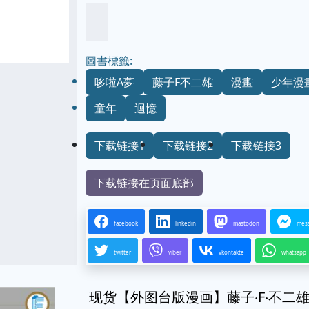
圖書標籤:
哆啦A夢
藤子F不二雄
漫畫
少年漫
童年
迴憶
下载链接1
下载链接2
下载链接3
下载链接在页面底部
facebook
linkedin
mastodon
mes
twitter
viber
vkontakte
whatsapp
现货【外图台版漫画】藤子‧F‧不二雄