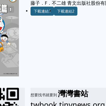
藤子．F．不二雄 青文出版社股份
下載連結1
下載連結2
灣灣書站
想要找书就要到
twbook.tinynews.org