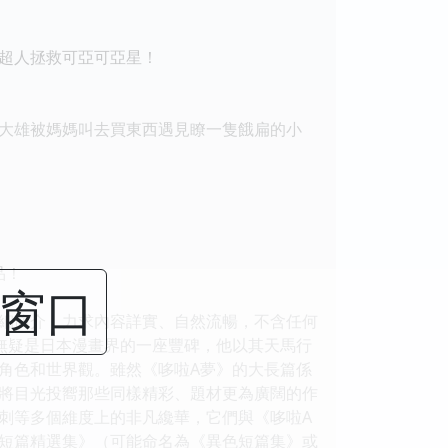
超人拯救可亞可亞星！
大雄被媽媽叫去買東西遇見瞭一隻餓扁的小
品！
閉窗口
的詳細簡介，力求內容詳實、自然流暢，不含任何
不二雄無疑是日本漫畫界的一座豐碑，他以其天馬行
角色和世界觀。雖然《哆啦A夢》的大長篇係
將目光投嚮那些同樣精彩、題材更為廣闊的作
諷刺等多個維度上的非凡纔華，它們與《哆啦A
SF 短篇精選集》（可能命名為《異色短篇集》或