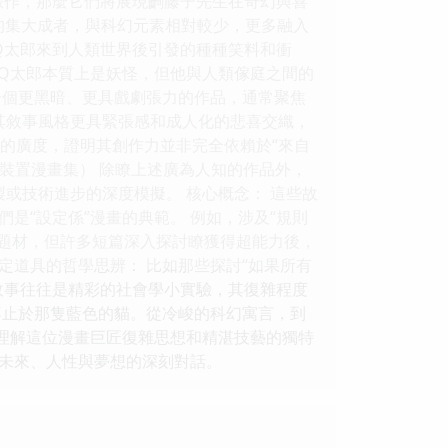
錶作，那麼它們將展現齣藤子先生在奇幻與喜
材的集大成者，與科幻元素相對較少，更多融入
的Q太郎來到人類世界後引發的種種笑料和衝
盡管Q太郎本質上是妖怪，但他與人類傢庭之間的
是一個更黑暗、更具戲劇張力的作品，通常聚焦
，其敘事風格更具緊張感和成人化的悲喜交織，
上的廣度，證明其創作力並非完全依賴於“來自
題的裝置漫畫集） 除瞭上述廣為人知的作品外，
製或技術進步的深度模擬。 核心概念： 這些故
是“設定係”漫畫的典範。 例如，涉及“規則
雄題材，但許多短篇深入探討瞭獲得超能力後，
定道具的哲學思辨： 比如那些探討“如果所有
故事往往是精彩的社會學小實驗，其復雜程度
遠不止於那隻藍色的貓。從冷峻的科幻寓言，到
瞭理解這位漫畫巨匠復雜思想和精湛技藝的獨特
未來、人性與夢想的深刻對話。