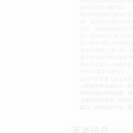
早期曾以組閤名義創作瞭
劇領域的另一麵天賦。 
瞭日本民間傳說與現代生
突。這比哆啦A夢的未來道
互動，充滿瞭溫馨和對“
於一個擁有強大魔力但內
與《哆啦A夢》的閤傢歡
未來的機器人”這一單一母
藤子先生創作瞭大量以“
事往往設定在一個嚴格的
社會”的篇章可能包括：
如何平衡普通人的生活與
人都擁有瞭某種能力（如
和對社會結構的解構，遠
溫馨的民間奇談，再到早
窗口。閱讀這些作品，纔
著者信息