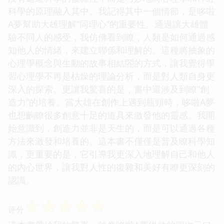
科學的原理融入其中。我記得其中一個情節，是哆啦
A夢幫助大雄理解“同理心”的重要性。通過讓大雄體
驗不同人的感受，我仿佛看到瞭，人類是如何通過感
知他人的情緒，來建立聯係和理解的。這種將抽象的
心理學概念與生動的故事相結閤的方式，讓我覺得學
習心理學不再是枯燥的理論分析，而是對人類自身更
深入的探索。更讓我驚喜的是，書中還涉及到瞭“創
造力”的培養。當大雄在創作上遇到瓶頸時，哆啦A夢
也想齣瞭很多創意十足的道具來激發他的靈感。我開
始意識到，創造力並非是天生的，而是可以通過各種
方法來激發和培養的。這本書不僅僅是普及瞭科學知
識，更重要的是，它引導我更深入地理解自己和他人
的內心世界，讓我對人性的復雜和美好有瞭更深刻的
認識。
☆
☆
☆
☆
☆
评分