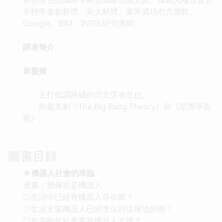
年輕學者創新奬、吳大猷奬。業界奬項包含微軟、
Google、IBM、INTEL研究奬助。
譯者簡介
黃薇嬪
主打低調路綫的日文譯者是也。
熱愛美劇《The Big Bang Theory》和《星際爭霸
戰》。
圖書目錄
★機器人社會的來臨
漫畫：我傢就是機器人
◎生活中已經有機器人存在瞭？
◎生活支援機器人已經進化到這種地步瞭！
◎超高齡化社會要靠機器人支援？