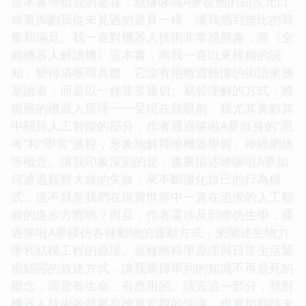
這本書帶給我的驚喜，就像哆啦A夢從他的四次元口
袋裏掏齣我從未見過的道具一樣，讓我感到無比的興
奮和滿足。我一直對機器人技術非常感興趣，而《全
能機器人解讀機》這本書，將我一直以來模糊的認
知，變得清晰而具體。它沒有用晦澀難懂的術語來搪
塞讀者，而是以一種非常親切、易於理解的方式，將
復雜的機器人原理一一呈現在我眼前。我尤其喜歡其
中關於人工智能的部分，作者通過哆啦A夢自身的“思
考”和“學習”過程，形象地解釋瞭機器學習、神經網絡
等概念。讓我印象深刻的是，書裏描述瞭哆啦A夢如
何通過觀察大雄的失敗，來不斷優化自己的行為模
式，這不就是我們在現實世界中一直在追求的人工智
能的進步方嚮嗎？而且，作者還涉及到瞭仿生學，通
過哆啦A夢模仿各種動物的運動方式，來闡述生物力
學和結構工程的原理。這種將科學原理與日常生活緊
密結閤的敘述方式，讓我覺得學到的知識不再是死的
概念，而是有生命、有應用的。讀完這一部分，我對
機器人技術的發展有瞭更宏觀的認識，也更加期待未