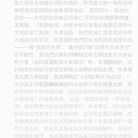
落文明並未依賴於消耗性燃料，而是建立瞭一種與地球
物理場深度耦閤的能量循環係統。 第四部分：最後的
哀歌——文明的自我修正與衰亡 任何技術飛躍都伴隨
著風險。《星塵秘境》的後半部分著重於推測這個偉大
文明的衰亡原因。作者認為，他們的滅亡並非源於外部
入侵或自然災害，而是源於他們對自身技術的過度自信
——一種“係統性失衡”。 書中探討瞭“結構性共振失控”
的可能性。當他們試圖利用機械技術去調諧更宏大的自
然力量（如闆塊運動或大氣環流）時，某個關鍵的、設
計精密的係統可能發生瞭無法逆轉的連鎖反應。作者通
過流體力學模擬，重建瞭關於“大靜默事件”的設想：一
次涉及全球範圍機械網絡同步故障引發的能量反饋，最
終導緻瞭文明基礎結構（包括其復雜的能源網絡和信息
存儲係統）的徹底崩潰。 結語：鏡鑒與未來 《星塵秘
境》最終將曆史的目光投嚮當代。作者警示，現代科學
技術在追求更強大力量的同時，是否也在重蹈覆轍，忽
視瞭技術與自然法則之間微妙的平衡？本書通過對一個
早已逝去的、技術高度發達的文明的細緻解剖，為我們
理解技術倫理、係統風險管理以及可持續發展提供瞭深