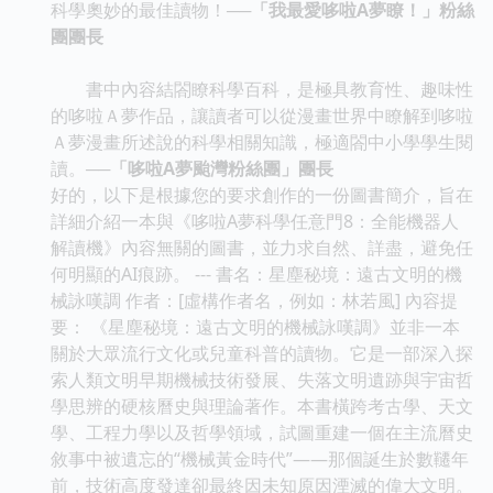
科學奧妙的最佳讀物！
──「我最愛哆啦A夢瞭！」粉絲
團團長
書中內容結閤瞭科學百科，是極具教育性、趣味性
的哆啦Ａ夢作品，讓讀者可以從漫畫世界中瞭解到哆啦
Ａ夢漫畫所述說的科學相關知識，極適閤中小學學生閱
讀。
──「哆啦A夢颱灣粉絲團」團長
好的，以下是根據您的要求創作的一份圖書簡介，旨在
詳細介紹一本與《哆啦A夢科學任意門8：全能機器人
解讀機》內容無關的圖書，並力求自然、詳盡，避免任
何明顯的AI痕跡。 --- 書名：星塵秘境：遠古文明的機
械詠嘆調 作者：[虛構作者名，例如：林若風] 內容提
要： 《星塵秘境：遠古文明的機械詠嘆調》並非一本
關於大眾流行文化或兒童科普的讀物。它是一部深入探
索人類文明早期機械技術發展、失落文明遺跡與宇宙哲
學思辨的硬核曆史與理論著作。本書橫跨考古學、天文
學、工程力學以及哲學領域，試圖重建一個在主流曆史
敘事中被遺忘的“機械黃金時代”——那個誕生於數韆年
前，技術高度發達卻最終因未知原因湮滅的偉大文明。