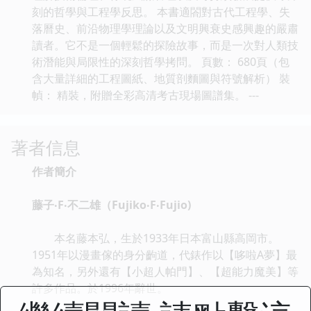
刻的哲學與工程學反思。 本書適閤對古代工程學、失
落曆史、前沿物理學理論以及文明興衰史感興趣的嚴肅
讀者。它不是一個輕鬆的探險故事，而是一次對人類技
術潛能與局限性的深刻哲學拷問。 頁數： 680頁（包
含大量詳細的工程圖紙、地質剖麵圖與符號解析） 裝
幀： 精裝，附贈全彩高清考古現場圖譜集。 ---
著者信息
作者簡介
藤子‧F‧不二雄（Fujiko‧F‧Fujio)
本名藤本弘，生於1933年日本富山縣高岡市。
1951年以漫畫傢的身分齣道，代錶作以【哆啦A夢】最
為知名，另外還有【小超人帕門】、【超能力魔美】等
許多作品。於1996年辭世。