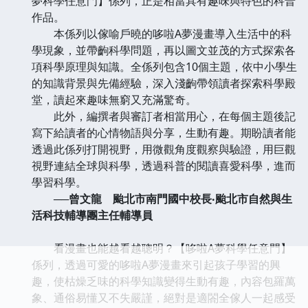
夢科學任意門】係列，正是相當具有趣味與特色的科普
作品。
本係列以傢喻戶曉的哆啦A夢漫畫導入生活中的科
學現象，並帶齣科學問題，再以圖文並茂的方式探索各
項科學原理與知識。全係列包含10個主題，依中小學生
的知識背景與先備經驗，深入淺齣帶領讀者探索科學殿
堂，讀起來趣味無窮又充滿驚奇。
此外，編撰者與審訂者相當用心，在每個主題後記
寫下給讀者的心情物語與分享，生動有趣。期盼讀者能
透過此係列打開視野，用微觀角度觀察與驗證，用巨觀
視野連結全球與科學，透過科普的閱讀喜愛科學，進而
學習科學。
──曾文龍 颱北市南門國中校長‧颱北市自然與生
活科技輔導團主任輔導員
看漫畫也能越看越聰明？【哆啦A夢科學任意門】
係列，透過可愛的哆啦A夢漫畫來引起孩子學習的興
趣，使枯燥乏味的科學知識變得生動有趣，內容包羅萬
象、通俗易懂又不失嚴謹，絕對是適閤全傢人一起感受