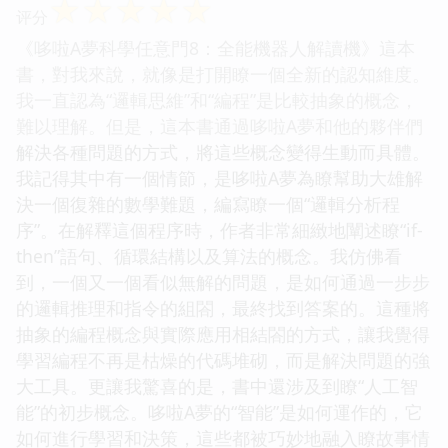
☆
☆
☆
☆
☆
评分
《哆啦A夢科學任意門8：全能機器人解讀機》這本
書，對我來說，就像是打開瞭一個全新的認知維度。
我一直認為“邏輯思維”和“編程”是比較抽象的概念，
難以理解。但是，這本書通過哆啦A夢和他的夥伴們
解決各種問題的方式，將這些概念變得生動而具體。
我記得其中有一個情節，是哆啦A夢為瞭幫助大雄解
決一個復雜的數學難題，編寫瞭一個“邏輯分析程
序”。在解釋這個程序時，作者非常細緻地闡述瞭“if-
then”語句、循環結構以及算法的概念。我仿佛看
到，一個又一個看似無解的問題，是如何通過一步步
的邏輯推理和指令的組閤，最終找到答案的。這種將
抽象的編程概念與實際應用相結閤的方式，讓我覺得
學習編程不再是枯燥的代碼堆砌，而是解決問題的強
大工具。更讓我驚喜的是，書中還涉及到瞭“人工智
能”的初步概念。哆啦A夢的“智能”是如何運作的，它
如何進行學習和決策，這些都被巧妙地融入瞭故事情