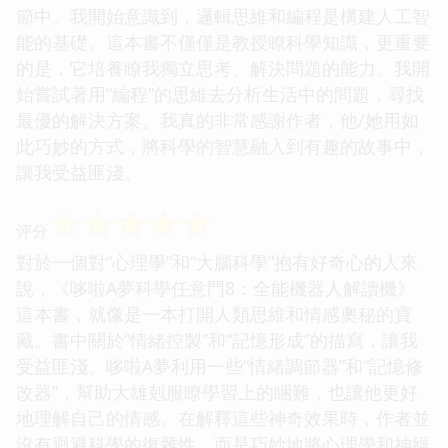
節中。我開始意識到，邏輯思維和編程是構建人工智
能的基礎。這本書不僅僅是教授瞭科學知識，更重要
的是，它培養瞭我獨立思考、解決問題的能力。我開
始嘗試著用“編程”的思維去分析生活中的問題，尋找
最優的解決方案。我真的非常感謝作者，他/她用如
此巧妙的方式，將科學的智慧融入到有趣的故事中，
讓我受益匪淺。
☆
☆
☆
☆
☆
评分
對於一個對“心理學”和“大腦科學”抱有好奇心的人來
說，《哆啦A夢科學任意門8：全能機器人解讀機》
這本書，就像是一本打開人類思維和情感奧秘的寶
藏。書中關於“情緒控製”和“記憶形成”的描寫，讓我
受益匪淺。哆啦A夢利用一些“情緒調節器”和“記憶修
改器”，幫助大雄剋服瞭學習上的睏難，也讓他更好
地理解自己的情感。在解釋這些神奇效果時，作者並
沒有迴避科學的復雜性，而是巧妙地將心理學和神經