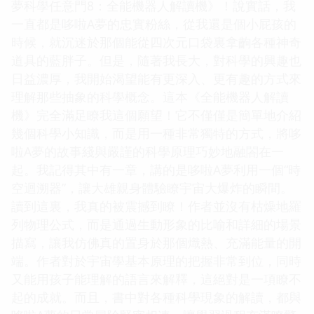
夢科學任意門8：全能機器人解讀機》！說實話，我
一直都是哆啦A夢的忠實粉絲，從我還是個小屁孩的
時候，就沉迷於那個能從四次元口袋裏拿齣各種神奇
道具的藍胖子。但是，隨著我長大，對科學的興趣也
日益濃厚，我開始渴望能有更深入、更有趣的方式來
理解那些抽象的科學概念。這本《全能機器人解讀
機》完全滿足瞭我這個願望！它不僅僅是簡單地介紹
幾個科學小知識，而是用一種非常獨特的方式，將哆
啦A夢的故事綫與嚴謹的科學原理巧妙地融閤在一
起。我記得其中有一章，講的是哆啦A夢利用一個“時
空迴溯器”，讓大雄親身體驗瞭宇宙大爆炸的瞬間。
讀到這裏，我真的被震撼到瞭！作者並沒有枯燥地羅
列物理公式，而是通過生動形象的比喻和詳細的場景
描寫，讓我仿佛真的置身於那個熾熱、充滿能量的開
端。作者對於宇宙學基本原理的把握非常到位，同時
又能用孩子能理解的語言來解釋，這絕對是一項瞭不
起的成就。而且，書中對各種科學現象的解讀，都與