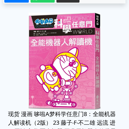
现货 漫画 哆啦A梦科学任意门8：全能机器
人解读机（2版） 23 藤子‧F‧不二雄 远流 进