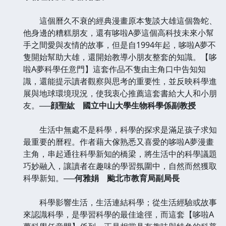
這個曆久不衰的經典漫畫原本隻談大雄這個魯蛇、
他身邊的糟糕朋友，還有哆啦A夢這個高科技未來小幫
手之間愛與友情的故事，但是自1994年起，哆啦A夢不
隻開始幫助大雄，還開始教導小朋友整套的知識。【哆
啦A夢科學任意門】這套作品不隻由主角口中告知知
識，還能提示讀者觀察與思考的重要性，並反映科學進
展與地球環境現況，使我衷心推薦這套書給大人和小朋
友。
──顔聖紘 國立中山大學生物科學係副教授
生活中無處不是科學，科學的探求是滿足孩子求知
最重要的曆程。作者藉大傢熟悉又喜愛的哆啦A夢漫畫
主角，串起通往科學新知的橋梁，將生活中的科學議題
巧妙融入，讓讀者在趣味的學習氛圍中，自然而然獲取
科學新知。
──何雅娟 颱北市教育局副局長
科學影響生活，生活連結科學；從生活經驗或故事
來認識科學，是學習科學的最佳途徑，而這套【哆啦A