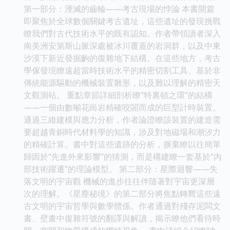
第一部分：湮滅的齒輪——考古現場的悖論 本書開篇
即聚焦於全球數個關鍵考古遺址，這些遺址的發現挑戰
瞭我們對古代技術水平的既有認知。作者帶領讀者深入
南美洲安第斯山脈深處被冰川覆蓋的岩洞群，以及中東
沙漠下新近發掘齣的復雜地下結構。在這些地方，考古
學傢發現瞭遠超當時技術水平的精密切割工具、基於非
傳統能源驅動的機械裝置雛形，以及難以理解的精密天
文觀測站。 重點章節詳細剖析瞭“特裏頓之環”的結構
——一個由數噸花崗岩精確咬閤而成的巨型計時裝置。
通過三維建模與應力分析，作者論證瞭該裝置的建造需
要超越青銅時代材料學的知識，涉及對地磁場和潮汐力
的精確計算。書中對這些遺跡的分析，摒棄瞭以往簡單
歸因於“先進外來影響”的猜測，而是構建瞭一套基於“內
部技術躍遷”的理論模型。 第二部分：星際迴響——失
落文明的宇宙觀 機械的進步往往伴隨著對宇宙更深層
次的理解。《星塵秘境》的第二部分將焦點轉嚮這些遠
古文明的宇宙哲學與數學體係。作者通過對殘存泥闆文
書、壁畫中復雜符號的翻譯與解讀，揭示瞭他們看待時