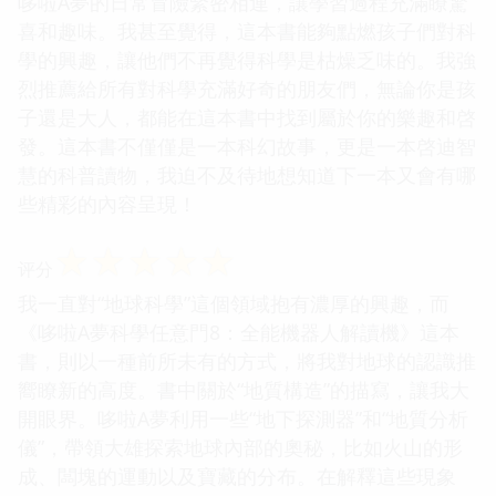
哆啦A夢的日常冒險緊密相連，讓學習過程充滿瞭驚
喜和趣味。我甚至覺得，這本書能夠點燃孩子們對科
學的興趣，讓他們不再覺得科學是枯燥乏味的。我強
烈推薦給所有對科學充滿好奇的朋友們，無論你是孩
子還是大人，都能在這本書中找到屬於你的樂趣和啓
發。這本書不僅僅是一本科幻故事，更是一本啓迪智
慧的科普讀物，我迫不及待地想知道下一本又會有哪
些精彩的內容呈現！
☆
☆
☆
☆
☆
评分
我一直對“地球科學”這個領域抱有濃厚的興趣，而
《哆啦A夢科學任意門8：全能機器人解讀機》這本
書，則以一種前所未有的方式，將我對地球的認識推
嚮瞭新的高度。書中關於“地質構造”的描寫，讓我大
開眼界。哆啦A夢利用一些“地下探測器”和“地質分析
儀”，帶領大雄探索地球內部的奧秘，比如火山的形
成、闆塊的運動以及寶藏的分布。在解釋這些現象