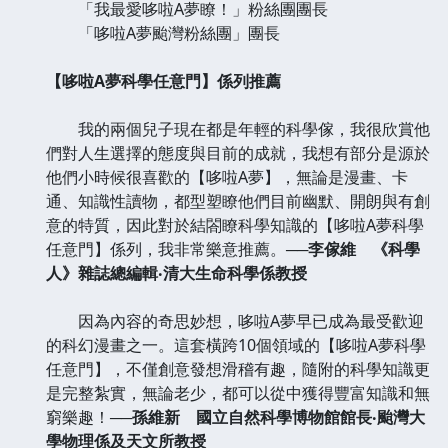
「我最愛哆啦A夢瞭！」粉絲團團長
「哆啦A夢颱灣粉絲團」團長
【哆啦A夢科學任意門】係列推薦
我的兩個兒子現在都是年輕的科學傢，我很欣賞他
們對人生選擇的態度與目前的成就，我想有部分是源於
他們小時候很喜歡的【哆啦A夢】，無論是漫畫、卡
通、知識性讀物，都型塑瞭他們目前幽默、開朗與有創
意的特質，因此對於結閤瞭科學知識的【哆啦A夢科學
任意門】係列，我非常樂意推薦。
──李傢維 《科學
人》雜誌總編輯‧清大生命科學係教授
因為內容的奇思妙想，哆啦A夢早已成為最受歡迎
的科幻漫畫之一。這套橫跨10個領域的【哆啦A夢科學
任意門】，不僅創意發想滑稽有趣，隨附的科學知識更
是完整紮實，無論老少，都可以從中獲得豐富知識和無
窮樂趣！
──孫維新 國立自然科學博物館館長‧颱灣大
學物理係及天文所教授