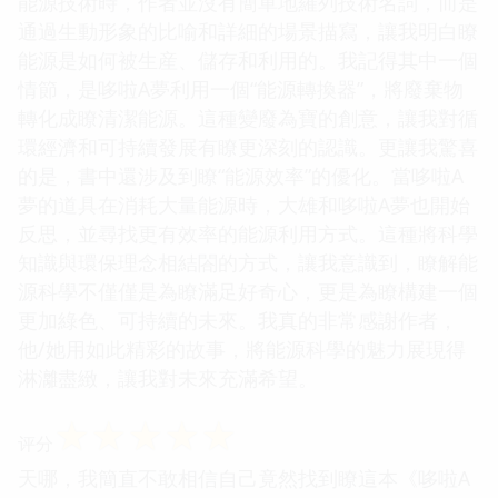
能源技術時，作者並沒有簡單地羅列技術名詞，而是
通過生動形象的比喻和詳細的場景描寫，讓我明白瞭
能源是如何被生産、儲存和利用的。我記得其中一個
情節，是哆啦A夢利用一個“能源轉換器”，將廢棄物
轉化成瞭清潔能源。這種變廢為寶的創意，讓我對循
環經濟和可持續發展有瞭更深刻的認識。更讓我驚喜
的是，書中還涉及到瞭“能源效率”的優化。當哆啦A
夢的道具在消耗大量能源時，大雄和哆啦A夢也開始
反思，並尋找更有效率的能源利用方式。這種將科學
知識與環保理念相結閤的方式，讓我意識到，瞭解能
源科學不僅僅是為瞭滿足好奇心，更是為瞭構建一個
更加綠色、可持續的未來。我真的非常感謝作者，
他/她用如此精彩的故事，將能源科學的魅力展現得
淋灕盡緻，讓我對未來充滿希望。
☆
☆
☆
☆
☆
评分
天哪，我簡直不敢相信自己竟然找到瞭這本《哆啦A