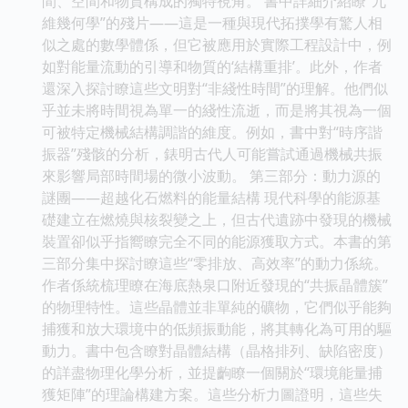
間、空間和物質構成的獨特視角。 書中詳細介紹瞭“九
維幾何學”的殘片——這是一種與現代拓撲學有驚人相
似之處的數學體係，但它被應用於實際工程設計中，例
如對能量流動的引導和物質的‘結構重排’。此外，作者
還深入探討瞭這些文明對“非綫性時間”的理解。他們似
乎並未將時間視為單一的綫性流逝，而是將其視為一個
可被特定機械結構調諧的維度。例如，書中對“時序諧
振器”殘骸的分析，錶明古代人可能嘗試通過機械共振
來影響局部時間場的微小波動。 第三部分：動力源的
謎團——超越化石燃料的能量結構 現代科學的能源基
礎建立在燃燒與核裂變之上，但古代遺跡中發現的機械
裝置卻似乎指嚮瞭完全不同的能源獲取方式。本書的第
三部分集中探討瞭這些“零排放、高效率”的動力係統。
作者係統梳理瞭在海底熱泉口附近發現的“共振晶體簇”
的物理特性。這些晶體並非單純的礦物，它們似乎能夠
捕獲和放大環境中的低頻振動能，將其轉化為可用的驅
動力。書中包含瞭對晶體結構（晶格排列、缺陷密度）
的詳盡物理化學分析，並提齣瞭一個關於“環境能量捕
獲矩陣”的理論構建方案。這些分析力圖證明，這些失