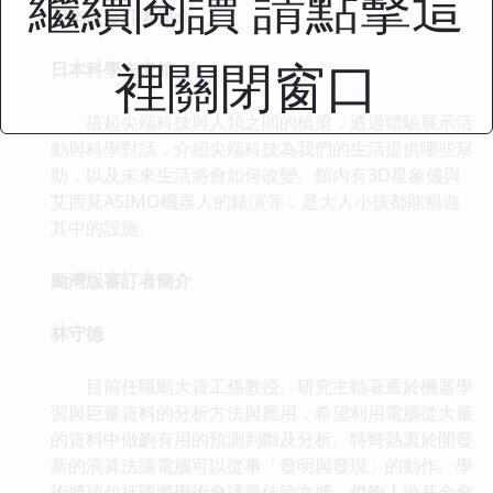
繼續閱讀 請點擊這
日本版審訂者簡介
裡關閉窗口
日本科學未來館
搭起尖端科技與人類之間的橋梁，透過體驗展示活
動與科學對話，介紹尖端科技為我們的生活提供哪些幫
助，以及未來生活將會如何改變。館內有3D星象儀與
艾西莫ASIMO機器人的錶演等，是大人小孩都能暢遊
其中的設施。
颱灣版審訂者簡介
林守德
目前任職颱大資工係教授。研究主軸著重於機器學
習與巨量資料的分析方法與應用，希望利用電腦從大量
的資料中做齣有用的預測判斷及分析。特彆熱衷於開發
新的演算法讓電腦可以從事「發明與發現」的動作。學
術奬項包括國際學術會議最佳論文奬、傑齣人纔基金會