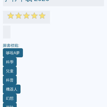
☆
☆
☆
☆
☆
圖書標籤:
哆啦A夢
科學
兒童
科普
機器人
幻想