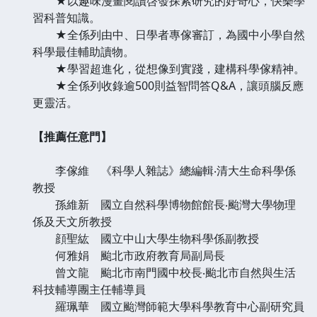
★以趣味漫畫閱讀啓發探索研究的好奇心，快樂學
習科普知識。
★全係列由中、日學者專傢審訂，為國中小學自然
科學最佳輔助讀物。
★學習超進化，從想像到實踐，建構科學傢精神。
★全係列收錄逾500則益智問答Q&A，讓頭腦反應
更靈活。
【推薦任意門】
李傢維 《科學人雜誌》總編輯‧清大生命科學係
教授
孫維新 國立自然科學博物館館長‧颱灣大學物理
係及天文所教授
顔聖紘 國立中山大學生物科學係副教授
何雅娟 颱北市政府教育局副局長
曾文龍 颱北市南門國中校長‧颱北市自然與生活
科技輔導團主任輔導員
羅珮華 國立颱灣師範大學科學教育中心副研究員