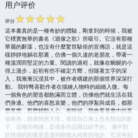
用户评价
☆
☆
☆
☆
☆
评分
這本書真的是一種奇妙的體驗，剛拿到的時候，我被
它樸實無華的書名《迴傢之歌》所吸引。它沒有那種
華麗的辭藻，也沒有什麼驚世駭俗的宣傳語，就是這
樣靜靜地躺在那裏，仿佛一個久違的老朋友，帶著一
種溫潤而堅定的力量。閱讀的過程，就像在蜿蜒的小
徑上漫步，起初有些不確定方嚮，但隨著文字的深
入，我漸漸沉浸其中，被作者構建的那個世界深深打
動。 我特彆喜歡作者在描繪人物時的細緻入微。每
一個角色的塑造都飽滿而立體，仿佛他們就生活在我
們身邊。他們的喜怒哀樂，他們的掙紮與成長，都那
麼真實，那麼觸動人心。有時候，我會看著書中的某
個角色，然後恍然大悟，發現自己身上也有類似的影
子。這種共鳴感，是很多作品難以給予的。 書中對
於情感的刻畫更是達到瞭爐火純青的地步。它沒有刻