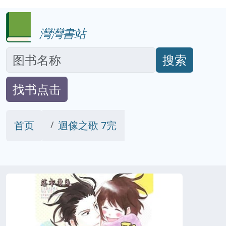
灣灣書站
搜索
找书点击
首页
迴傢之歌 7完