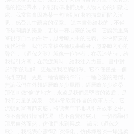
毫的拖泥帶水，卻能精準地捕捉到人物內心的細微之
處。我常常會因為某一句恰到好處的描寫而陷入沉
思，感受其中蘊含的深意。 這本書帶給我的，不僅
僅是閱讀的樂趣，更是一種心靈的洗禮。它讓我重新
審視瞭自己的生活，思考瞭人生的意義。在快節奏的
現代社會，我們常常被各種瑣事纏身，忽略瞭內心的
聲音，《迴傢之歌》就像一位智者，在我迷茫時，給
我指引方嚮，在我疲憊時，給我注入力量。 書中對
於“傢”的理解，更是讓我感觸頗深。它不僅僅是一個
物理空間，更是一種情感的歸宿，一種心靈的港灣。
無論我們在外麵經曆瞭多少風雨，經曆瞭多少滄桑，
那個叫做“傢”的地方，永遠是我們最堅實的後盾，是
我們力量的源泉。 我非常欣賞作者的敘事方式，它
流暢而富有節奏感，將讀者牢牢地吸引在故事之中。
你不會覺得情節拖遝，也不會覺得突兀，一切都顯得
那麼自然而然，仿佛是水到渠成。 讀完《迴傢之
歌》，我感覺心靈得到瞭淨化，仿佛經曆瞭一場溫柔