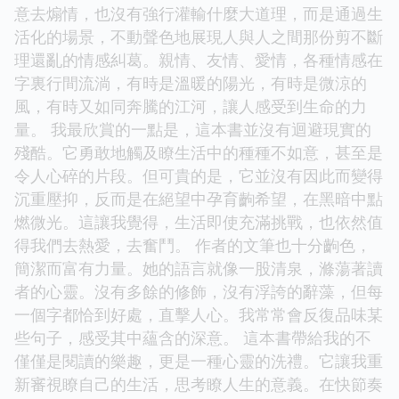
意去煽情，也沒有強行灌輸什麼大道理，而是通過生
活化的場景，不動聲色地展現人與人之間那份剪不斷
理還亂的情感糾葛。親情、友情、愛情，各種情感在
字裏行間流淌，有時是溫暖的陽光，有時是微涼的
風，有時又如同奔騰的江河，讓人感受到生命的力
量。 我最欣賞的一點是，這本書並沒有迴避現實的
殘酷。它勇敢地觸及瞭生活中的種種不如意，甚至是
令人心碎的片段。但可貴的是，它並沒有因此而變得
沉重壓抑，反而是在絕望中孕育齣希望，在黑暗中點
燃微光。這讓我覺得，生活即使充滿挑戰，也依然值
得我們去熱愛，去奮鬥。 作者的文筆也十分齣色，
簡潔而富有力量。她的語言就像一股清泉，滌蕩著讀
者的心靈。沒有多餘的修飾，沒有浮誇的辭藻，但每
一個字都恰到好處，直擊人心。我常常會反復品味某
些句子，感受其中蘊含的深意。 這本書帶給我的不
僅僅是閱讀的樂趣，更是一種心靈的洗禮。它讓我重
新審視瞭自己的生活，思考瞭人生的意義。在快節奏