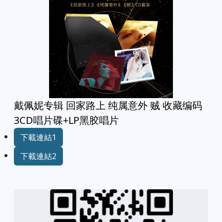
戴佩妮专辑 回家路上 纯属意外 贼 收藏编码
3CD唱片碟+LP黑胶唱片
下載連結1
下載連結2