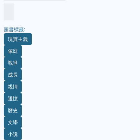
圖書標籤:
現實主義
傢庭
戰爭
成長
親情
迴憶
曆史
文學
小說