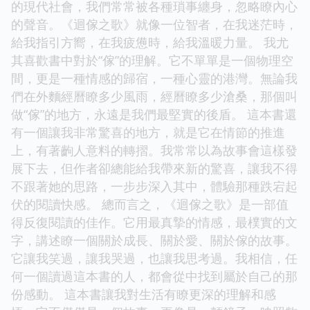
的現代社會，我們常常被各種瑣事纏身，忽略瞭內心
的聲音。《迴傢之歌》就像一位智者，在我迷茫時，
給我指引方嚮，在我疲憊時，給我溫暖力量。 我尤
其喜歡書中對於“傢”的理解。它不單單是一個物理空
間，更是一種情感的歸宿，一種心靈的港灣。無論我
們在外麵經曆瞭多少風雨，經曆瞭多少滄桑，那個叫
做“傢”的地方，永遠是我們最堅實的後盾。 這本書還
有一個讓我非常驚喜的地方，就是它在情節的推進
上，有著齣人意料的轉摺。我常常以為故事會這樣發
展下去，但作者卻總能給我帶來新的驚喜，讓我不得
不跟著她的思路，一步步深入其中，體驗那種跌宕起
伏的閱讀快感。 總而言之，《迴傢之歌》是一部值
得反復閱讀的佳作。它用最真摯的情感，最樸實的文
字，講述瞭一個關於成長、關於愛、關於傢的故事。
它讓我笑過，讓我哭過，也讓我思考過。我相信，任
何一個讀過這本書的人，都會從中找到屬於自己的那
份感動。 這本書讓我對生活有瞭更深的理解和感