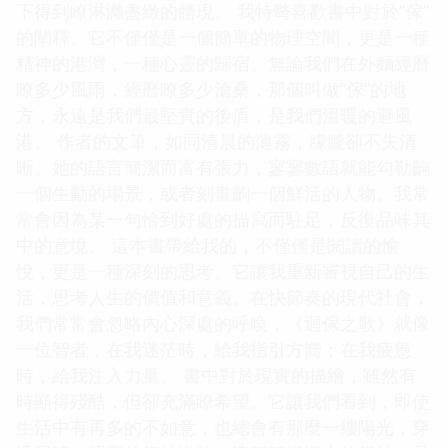
下得到瞭淋灕盡緻的體現。 我特彆喜歡書中對於“傢”
的闡釋。它不僅僅是一個簡單的物理空間，更是一種
精神的港灣，一種心靈的歸宿。無論我們在外麵經曆
瞭多少風雨，經曆瞭多少滄桑，那個叫做“傢”的地
方，永遠是我們最堅實的後盾，是我們溫暖的避風
港。 作者的文筆，如同清晨的薄霧，朦朧卻不失清
晰。她的語言簡潔而富有張力，寥寥數語就能勾勒齣
一個生動的場景，或者刻畫齣一個鮮活的人物。我常
常會因為某一句恰到好處的描寫而駐足，反復品味其
中的意境。 這本書帶給我的，不僅僅是閱讀的愉
悅，更是一種深刻的思考。它讓我重新審視自己的生
活，思考人生的價值和意義。在快節奏的現代社會，
我們常常會忽略內心深處的呼喚，《迴傢之歌》就像
一位智者，在我迷茫時，給我指引方嚮；在我疲憊
時，給我注入力量。 書中對於現實的描繪，雖然有
時顯得殘酷，但卻充滿瞭希望。它讓我們看到，即使
生活中有再多的不如意，也總會有那麼一縷陽光，穿