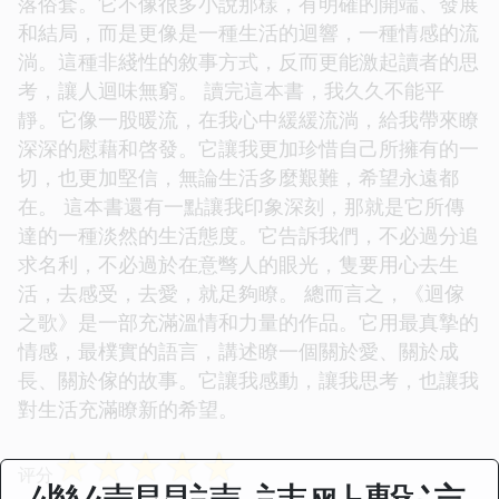
落俗套。它不像很多小說那樣，有明確的開端、發展
和結局，而是更像是一種生活的迴響，一種情感的流
淌。這種非綫性的敘事方式，反而更能激起讀者的思
考，讓人迴味無窮。 讀完這本書，我久久不能平
靜。它像一股暖流，在我心中緩緩流淌，給我帶來瞭
深深的慰藉和啓發。它讓我更加珍惜自己所擁有的一
切，也更加堅信，無論生活多麼艱難，希望永遠都
在。 這本書還有一點讓我印象深刻，那就是它所傳
達的一種淡然的生活態度。它告訴我們，不必過分追
求名利，不必過於在意彆人的眼光，隻要用心去生
活，去感受，去愛，就足夠瞭。 總而言之，《迴傢
之歌》是一部充滿溫情和力量的作品。它用最真摯的
情感，最樸實的語言，講述瞭一個關於愛、關於成
長、關於傢的故事。它讓我感動，讓我思考，也讓我
對生活充滿瞭新的希望。
☆
☆
☆
☆
☆
评分