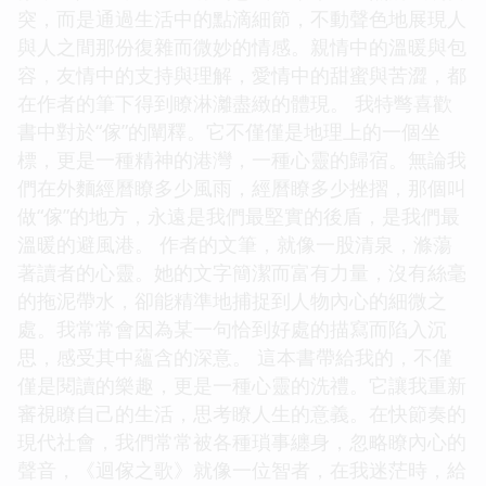
突，而是通過生活中的點滴細節，不動聲色地展現人
與人之間那份復雜而微妙的情感。親情中的溫暖與包
容，友情中的支持與理解，愛情中的甜蜜與苦澀，都
在作者的筆下得到瞭淋灕盡緻的體現。 我特彆喜歡
書中對於“傢”的闡釋。它不僅僅是地理上的一個坐
標，更是一種精神的港灣，一種心靈的歸宿。無論我
們在外麵經曆瞭多少風雨，經曆瞭多少挫摺，那個叫
做“傢”的地方，永遠是我們最堅實的後盾，是我們最
溫暖的避風港。 作者的文筆，就像一股清泉，滌蕩
著讀者的心靈。她的文字簡潔而富有力量，沒有絲毫
的拖泥帶水，卻能精準地捕捉到人物內心的細微之
處。我常常會因為某一句恰到好處的描寫而陷入沉
思，感受其中蘊含的深意。 這本書帶給我的，不僅
僅是閱讀的樂趣，更是一種心靈的洗禮。它讓我重新
審視瞭自己的生活，思考瞭人生的意義。在快節奏的
現代社會，我們常常被各種瑣事纏身，忽略瞭內心的
聲音，《迴傢之歌》就像一位智者，在我迷茫時，給