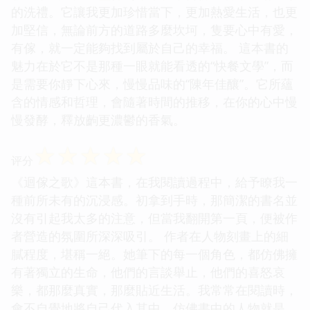
的洗禮。它讓我更加珍惜當下，更加熱愛生活，也更
加堅信，無論前方的道路多麼坎坷，隻要心中有愛，
有傢，就一定能夠找到屬於自己的幸福。 這本書的
魅力在於它不是那種一眼就能看透的“快餐文學”，而
是需要你靜下心來，慢慢品味的“陳年佳釀”。它所蘊
含的情感和哲理，會隨著時間的推移，在你的心中慢
慢發酵，釋放齣更濃鬱的香氣。
☆
☆
☆
☆
☆
评分
《迴傢之歌》這本書，在我閱讀過程中，給予瞭我一
種前所未有的沉浸感。初拿到手時，那簡潔的書名並
沒有引起我太多的注意，但當我翻開第一頁，便被作
者營造的氛圍所深深吸引。 作者在人物刻畫上的細
膩程度，堪稱一絕。她筆下的每一個角色，都仿佛擁
有著獨立的生命，他們的言談舉止，他們的喜怒哀
樂，都那麼真實，那麼貼近生活。我常常在閱讀時，
會不自覺地將自己代入其中，仿佛書中的人物就是