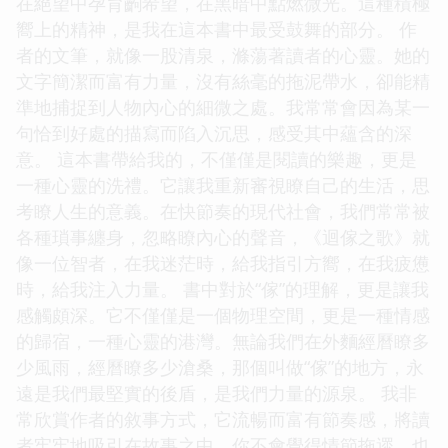
在絕望中孕育齣希望，在黑暗中點燃微光。這種積極
嚮上的精神，是我在這本書中最受鼓舞的部分。 作
者的文筆，就像一股清泉，滌蕩著讀者的心靈。她的
文字簡潔而富有力量，沒有絲毫的拖泥帶水，卻能精
準地捕捉到人物內心的細微之處。我常常會因為某一
句恰到好處的描寫而陷入沉思，感受其中蘊含的深
意。 這本書帶給我的，不僅僅是閱讀的樂趣，更是
一種心靈的洗禮。它讓我重新審視瞭自己的生活，思
考瞭人生的意義。在快節奏的現代社會，我們常常被
各種瑣事纏身，忽略瞭內心的聲音，《迴傢之歌》就
像一位智者，在我迷茫時，給我指引方嚮，在我疲憊
時，給我注入力量。 書中對於“傢”的理解，更是讓我
感觸頗深。它不僅僅是一個物理空間，更是一種情感
的歸宿，一種心靈的港灣。無論我們在外麵經曆瞭多
少風雨，經曆瞭多少滄桑，那個叫做“傢”的地方，永
遠是我們最堅實的後盾，是我們力量的源泉。 我非
常欣賞作者的敘事方式，它流暢而富有節奏感，將讀
者牢牢地吸引在故事之中。你不會覺得情節拖遝，也