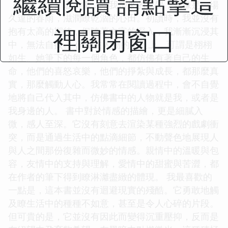
繼續閱讀 請點擊這
《迴傢之歌》這本書，給我帶來的感覺，就像是一場
久違的春雨，滋潤瞭乾涸的心田。初讀時，我並沒有
裡關閉窗口
抱有太高的期待，但隨著文字的深入，我漸漸沉浸其
中，無法自拔。 作者在人物的塑造上，可謂是栩栩
如生。她筆下的每一個角色，都仿佛有著自己的生
命，他們的喜怒哀樂，他們的掙紮與成長，都那麼真
實，那麼觸動人心。我常常在閱讀過程中，會不自覺
地將自己代入其中，仿佛書中的人物就是我，或者是
我身邊的人。 書中對於情感的描繪，更是細膩入
微，感人至深。它沒有刻意去渲染某種強烈的戲劇衝
突，而是通過生活中的點滴細節，不動聲色地展現人
與人之間那份復雜而微妙的情感。親情中的溫暖與包
容，友情中的支持與理解，愛情中的甜蜜與苦澀，都
在作者的筆下得到瞭淋灕盡緻的體現。 我最喜歡的
一點是，這本書並沒有迴避現實的殘酷。它勇敢地觸
及瞭生活中的種種不如意，甚至是令人心碎的片段。
但可貴的是，它並沒有因此而變得沉重壓抑，反而是