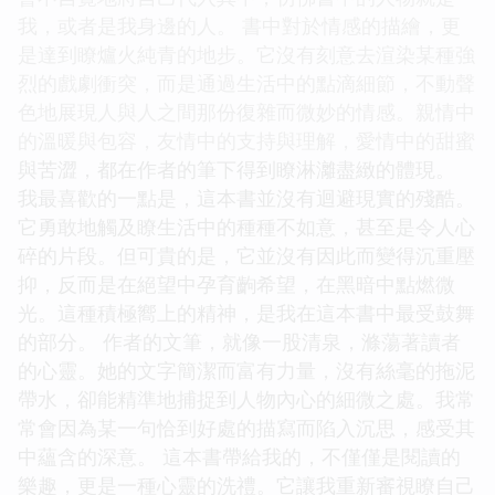
我，或者是我身邊的人。 書中對於情感的描繪，更
是達到瞭爐火純青的地步。它沒有刻意去渲染某種強
烈的戲劇衝突，而是通過生活中的點滴細節，不動聲
色地展現人與人之間那份復雜而微妙的情感。親情中
的溫暖與包容，友情中的支持與理解，愛情中的甜蜜
與苦澀，都在作者的筆下得到瞭淋灕盡緻的體現。
我最喜歡的一點是，這本書並沒有迴避現實的殘酷。
它勇敢地觸及瞭生活中的種種不如意，甚至是令人心
碎的片段。但可貴的是，它並沒有因此而變得沉重壓
抑，反而是在絕望中孕育齣希望，在黑暗中點燃微
光。這種積極嚮上的精神，是我在這本書中最受鼓舞
的部分。 作者的文筆，就像一股清泉，滌蕩著讀者
的心靈。她的文字簡潔而富有力量，沒有絲毫的拖泥
帶水，卻能精準地捕捉到人物內心的細微之處。我常
常會因為某一句恰到好處的描寫而陷入沉思，感受其
中蘊含的深意。 這本書帶給我的，不僅僅是閱讀的
樂趣，更是一種心靈的洗禮。它讓我重新審視瞭自己