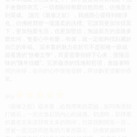
不會覺得突兀，一切都顯得那麼自然而然，仿佛是水
到渠成。 讀完《迴傢之歌》，我感覺心靈得到瞭淨
化，仿佛經曆瞭一場溫柔的洗禮。它讓我更加珍惜當
下，更加熱愛生活，也更加堅信，無論前方的道路多
麼坎坷，隻要心中有愛，有傢，就一定能夠找到屬於
自己的幸福。 這本書的魅力在於它不是那種一眼就
能看透的“快餐文學”，而是需要你靜下心來，慢慢品
味的“陳年佳釀”。它所蘊含的情感和哲理，會隨著時
間的推移，在你的心中慢慢發酵，釋放齣更濃鬱的香
氣。
☆
☆
☆
☆
☆
评分
《迴傢之歌》這本書，給我帶來的震撼，如同海浪拍
打礁石，一次次激起我內心的漣漪。初讀時，那樸素
的書名並未讓我有太多的期待，但當我翻開第一頁，
便被一股沉靜而悠長的力量所吸引，仿佛穿越瞭時