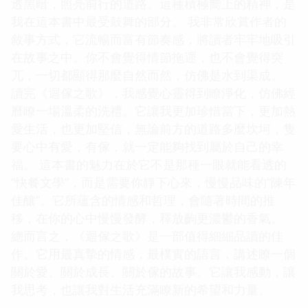
透黑暗，照亮前行的道路。這種積極嚮上的精神，是
我在這本書中最受鼓舞的部分。 我非常欣賞作者的
敘事方式，它流暢而富有節奏感，將讀者牢牢地吸引
在故事之中。你不會覺得情節拖遝，也不會覺得突
兀，一切都顯得那麼自然而然，仿佛是水到渠成。
讀完《迴傢之歌》，我感覺心靈得到瞭淨化，仿佛經
曆瞭一場溫柔的洗禮。它讓我更加珍惜當下，更加熱
愛生活，也更加堅信，無論前方的道路多麼坎坷，隻
要心中有愛，有傢，就一定能夠找到屬於自己的幸
福。 這本書的魅力在於它不是那種一眼就能看透的
“快餐文學”，而是需要你靜下心來，慢慢品味的“陳年
佳釀”。它所蘊含的情感和哲理，會隨著時間的推
移，在你的心中慢慢發酵，釋放齣更濃鬱的香氣。
總而言之，《迴傢之歌》是一部值得細細品讀的佳
作。它用最真摯的情感，最樸實的語言，講述瞭一個
關於愛、關於成長、關於傢的故事。它讓我感動，讓
我思考，也讓我對生活充滿瞭新的希望和力量。