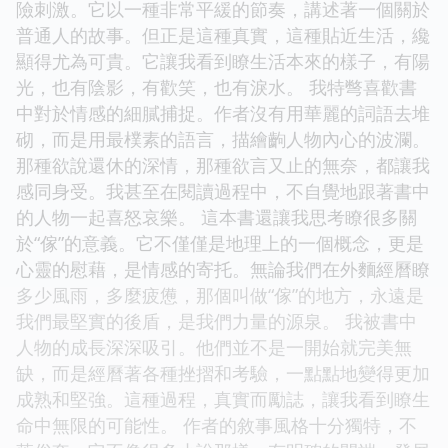
險刺激。它以一種非常平緩的節奏，講述著一個關於
普通人的故事。但正是這種真實，這種貼近生活，纔
顯得尤為可貴。它讓我看到瞭生活本來的樣子，有陽
光，也有陰影，有歡笑，也有淚水。 我特彆喜歡書
中對於情感的細膩捕捉。作者沒有用華麗的詞語去堆
砌，而是用最樸素的語言，描繪齣人物內心的波瀾。
那種欲說還休的深情，那種欲言又止的無奈，都讓我
感同身受。我甚至在閱讀過程中，不自覺地跟著書中
的人物一起喜怒哀樂。 這本書還讓我思考瞭很多關
於“傢”的意義。它不僅僅是地理上的一個概念，更是
心靈的慰藉，是情感的寄托。無論我們在外麵經曆瞭
多少風雨，多麼疲憊，那個叫做“傢”的地方，永遠是
我們最堅實的後盾，是我們力量的源泉。 我被書中
人物的成長深深吸引。他們並不是一開始就完美無
缺，而是經曆著各種挫摺和考驗，一點點地變得更加
成熟和堅強。這種過程，真實而勵誌，讓我看到瞭生
命中無限的可能性。 作者的敘事風格十分獨特，不