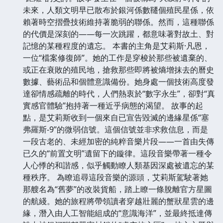
未來，人類文明早已散布於銀河係數韆個殖民星係，依
賴著時空摺疊技術維持著脆弱的聯係。然而，這種聯係
的代價是深刻的——每一次跳躍，都意味著對故土、對
記憶的某種程度的遺忘。 本書的主角是艾莉斯·凡恩，
一位“檔案修復師”。她的工作是穿梭於那些被遺棄的、
或正在衰敗的殖民地，搶救那些即將被熵增抹去的曆史
數據、藝術品和個體意識備份。她身處一個技術高度發
達卻情感疏離的時代，人們熱衷於“數字永生”，卻對“真
實感官體驗”抱持著一種近乎病態的渴望。 故事的起
點，是艾莉斯收到一個來自已宣告毀滅的邊緣星係“塞
弗羅斯-9”的微弱信號。這個信號並非求救信息，而是
一段古老的、未經加密的純粹音樂片段——一首由失傳
已久的“前置文明”遺留下的鏇律。這段音樂帶著一種令
人心悸的和諧感，似乎觸動瞭人類基因深處被遺忘的某
種秩序。 為瞭追尋這段音樂的源頭，艾莉斯駕駛著她
那艘名為“舊夢”的改裝貨船，踏上瞭一條脫離官方星圖
的航綫。她的旅程將帶領讀者穿越壯麗的蟹狀星雲的邊
緣，潛入由人工智能組成的“意識海洋”，並最終抵達傳