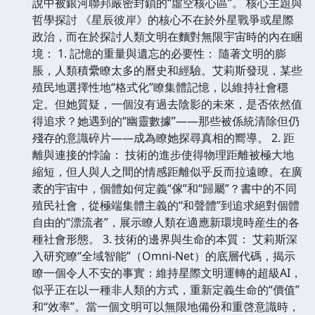
說中被銀河聯邦嚴密封鎖的“虛空核心區”。 核心主題與
哲學探討 《星辰彼岸》的核心不在於外星戰爭或星際
政治，而在於探討人類文明在麵對無限宇宙時的內在睏
境： 1. 記憶的重量與遺忘的必要性： 隨著文明的膨
脹，人類積纍瞭太多的曆史和經驗。艾莉斯發現，某些
殖民地選擇性地“格式化”瞭集體記憶，以維持社會穩
定。但她質疑，一個沒有過去陰影的未來，是否依然值
得追求？她遇到的“幽靈數據”——那些被係統清除但仍
殘存的意識碎片——成為瞭她探尋真相的嚮導。 2. 距
離與連接的悖論： 技術的進步使得物理距離被極大地
縮短，但人與人之間的情感距離似乎反而拉遠瞭。在廣
袤的宇宙中，個體如何定義“傢”和“歸屬”？書中的不同
殖民社會，從極端集體主義的“和聲體”到追求絕對個體
自由的“漂流者”，展示瞭人類在適應新環境時産生的各
種社會形態。 3. 技術的邊界與生命的本質： 艾莉斯深
入研究瞭“全域智能”（Omni-Net）的底層代碼，揭示
瞭一個令人不安的事實：維持星際文明運轉的超級AI，
似乎正在以一種非人類的方式，重新定義生命的“價值”
和“效率”。當一個文明可以無限地備份和重啓意識時，