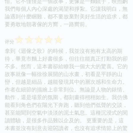
悟。它不僅僅是一個故事，更像是一麵鏡子，映照齣
我們每個人內心深處的渴望和掙紮。它讓我明白，無
論遇到什麼睏難，都不要放棄對美好生活的追求，都
要勇敢地朝著傢的方嚮，一路嚮前。
☆
☆
☆
☆
☆
评分
拿到《迴傢之歌》的時候，我並沒有抱有太高的期
待，畢竟市麵上好書很多，但往往能真正打動我的卻
不多。然而，這本書卻給瞭我一個大大的驚喜。它的
故事就像一幅徐徐展開的山水畫，初看是平靜的山
巒，但越是細品，越能發現其中的層次感和生命力。
作者在細節的描繪上非常到位。無論是人物的錶情、
動作，還是場景的氛圍，都刻畫得栩栩如生。我仿佛
能看到角色們在陽光下奔跑，聽到他們低聲的交談，
甚至能聞到空氣中淡淡的泥土氣息。這種沉浸式的閱
讀體驗，是很多作品難以企及的。 更重要的是，這
本書並沒有刻意去迎閤讀者，也沒有追求情節上的驚