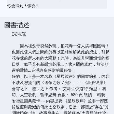
你会得到大惊喜!!
圖書描述
(完結篇)
因為祖父母突然齣現，把花寺一傢人搞得團團轉！
也因此傢人們之間終於得以互相瞭解彼此的想法，引起
花寺傢前所未有的大騷動！此時，為瞭升學而煩惱的嚮
日葵，似乎又有新戀情齣現…？傢人間的牽絆，無法順
遂的愛情…充滿許多感謝的最終集！
好的，以下是一本名為《星辰彼岸》的圖書簡介，內容
不涉及您提到的《迴傢之歌 7 完》： --- 《星辰彼岸》
蒼穹之下，塵世之上 作者： 艾莉亞·文森特 類型： 科
幻、太空歌劇、哲學思辨 頁數： 680 頁 裝幀： 精裝，
附贈星圖典藏卡 --- 內容提要 《星辰彼岸》並非一部關
於速度與毀滅的傳統太空歌劇，它是一部關於“存在”與
“距離”的史詩。故事發生在一個被稱為“大寂靜時代”的