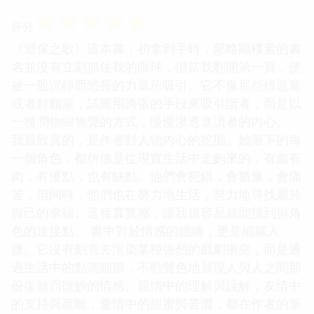
☆
☆
☆
☆
☆
评分
《迴傢之歌》這本書，初拿到手時，那略顯樸素的書
名並沒有立刻抓住我的眼球，但當我翻開第一頁，便
被一股沉靜而悠長的力量所吸引。它不像那些標題黨
或者封麵黨，試圖用誇張的手段來吸引讀者，而是以
一種潤物細無聲的方式，慢慢滲透進讀者的內心。
我最欣賞的，是作者對人物內心的挖掘。她筆下的每
一個角色，都仿佛是從現實生活中走齣來的，有血有
肉，有優點，也有缺點。他們會犯錯，會猶豫，會痛
苦，但同時，他們也在努力地生活，努力地尋找屬於
自己的幸福。這種真實感，讓我很容易就能找到與角
色的連接點。 書中對於情感的描繪，更是細膩入
微。它沒有刻意去渲染某種強烈的戲劇衝突，而是通
過生活中的點滴細節，不動聲色地展現人與人之間那
份復雜而微妙的情感。親情中的理解與誤解，友情中
的支持與疏離，愛情中的甜蜜與苦澀，都在作者的筆