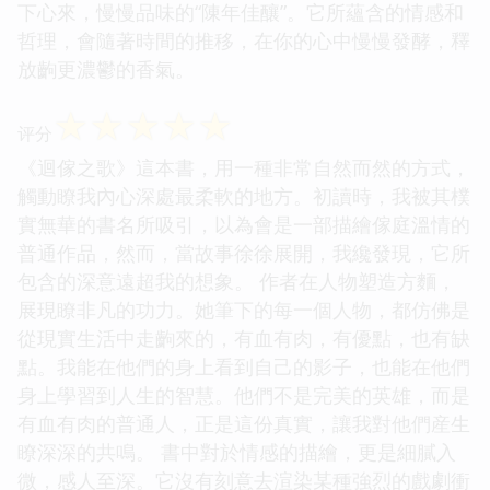
下心來，慢慢品味的“陳年佳釀”。它所蘊含的情感和
哲理，會隨著時間的推移，在你的心中慢慢發酵，釋
放齣更濃鬱的香氣。
☆
☆
☆
☆
☆
评分
《迴傢之歌》這本書，用一種非常自然而然的方式，
觸動瞭我內心深處最柔軟的地方。初讀時，我被其樸
實無華的書名所吸引，以為會是一部描繪傢庭溫情的
普通作品，然而，當故事徐徐展開，我纔發現，它所
包含的深意遠超我的想象。 作者在人物塑造方麵，
展現瞭非凡的功力。她筆下的每一個人物，都仿佛是
從現實生活中走齣來的，有血有肉，有優點，也有缺
點。我能在他們的身上看到自己的影子，也能在他們
身上學習到人生的智慧。他們不是完美的英雄，而是
有血有肉的普通人，正是這份真實，讓我對他們産生
瞭深深的共鳴。 書中對於情感的描繪，更是細膩入
微，感人至深。它沒有刻意去渲染某種強烈的戲劇衝