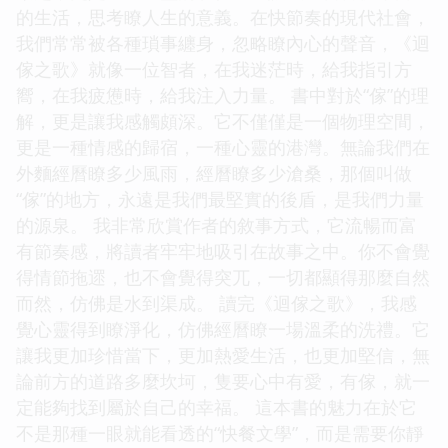
的生活，思考瞭人生的意義。在快節奏的現代社會，
我們常常被各種瑣事纏身，忽略瞭內心的聲音，《迴
傢之歌》就像一位智者，在我迷茫時，給我指引方
嚮，在我疲憊時，給我注入力量。 書中對於“傢”的理
解，更是讓我感觸頗深。它不僅僅是一個物理空間，
更是一種情感的歸宿，一種心靈的港灣。無論我們在
外麵經曆瞭多少風雨，經曆瞭多少滄桑，那個叫做
“傢”的地方，永遠是我們最堅實的後盾，是我們力量
的源泉。 我非常欣賞作者的敘事方式，它流暢而富
有節奏感，將讀者牢牢地吸引在故事之中。你不會覺
得情節拖遝，也不會覺得突兀，一切都顯得那麼自然
而然，仿佛是水到渠成。 讀完《迴傢之歌》，我感
覺心靈得到瞭淨化，仿佛經曆瞭一場溫柔的洗禮。它
讓我更加珍惜當下，更加熱愛生活，也更加堅信，無
論前方的道路多麼坎坷，隻要心中有愛，有傢，就一
定能夠找到屬於自己的幸福。 這本書的魅力在於它
不是那種一眼就能看透的“快餐文學”，而是需要你靜