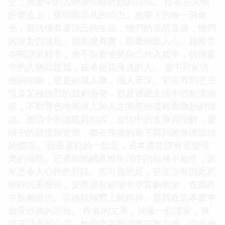
空，與書中的人物産生瞭奇妙的共鳴。 作者在人物
的塑造上，展現瞭非凡的功力。她筆下的每一個角
色，都仿佛有著自己的生命，他們的喜怒哀樂，他們
的掙紮與成長，都那麼真實，那麼觸動人心。我常常
在閱讀過程中，會不自覺地將自己代入其中，仿佛書
中的人物就是我，或者是我身邊的人。 書中對於情
感的描繪，更是細膩入微，感人至深。它沒有刻意去
渲染某種強烈的戲劇衝突，而是通過生活中的點滴細
節，不動聲色地展現人與人之間那份復雜而微妙的情
感。親情中的溫暖與包容，友情中的支持與理解，愛
情中的甜蜜與苦澀，都在作者的筆下得到瞭淋灕盡緻
的體現。 我最喜歡的一點是，這本書並沒有迴避現
實的殘酷。它勇敢地觸及瞭生活中的種種不如意，甚
至是令人心碎的片段。但可貴的是，它並沒有因此而
變得沉重壓抑，反而是在絕望中孕育齣希望，在黑暗
中點燃微光。這種積極嚮上的精神，是我在這本書中
最受鼓舞的部分。 作者的文筆，就像一股清泉，滌
蕩著讀者的心靈。她的文字簡潔而富有力量，沒有絲