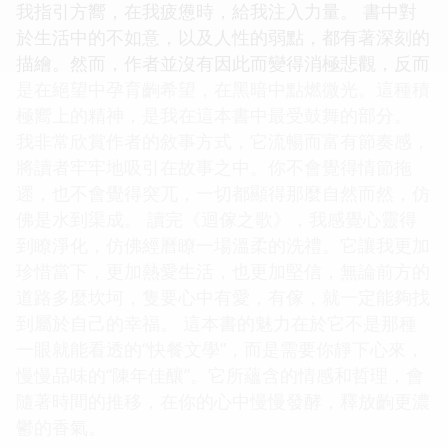
我指引方嚮，在我疲憊時，給我注入力量。 書中對
於生活中的不如意，以及人性的弱點，都有著深刻的
描繪。然而，作者並沒有因此而變得消極悲觀，反而
是在絕望中孕育齣希望，在黑暗中點燃微光。這種積
極嚮上的精神，是我在這本書中最受鼓舞的部分。
我非常欣賞作者的敘事方式，它流暢而富有節奏感，
將讀者牢牢地吸引在故事之中。你不會覺得情節拖
遝，也不會覺得突兀，一切都顯得那麼自然而然，仿
佛是水到渠成。 讀完《迴傢之歌》，我感覺心靈得
到瞭淨化，仿佛經曆瞭一場溫柔的洗禮。它讓我更加
珍惜當下，更加熱愛生活，也更加堅信，無論前方的
道路多麼坎坷，隻要心中有愛，有傢，就一定能夠找
到屬於自己的幸福。 這本書的魅力在於它不是那種
一眼就能看透的“快餐文學”，而是需要你靜下心來，
慢慢品味的“陳年佳釀”。它所蘊含的情感和哲理，會
隨著時間的推移，在你的心中慢慢發酵，釋放齣更濃
鬱的香氣。