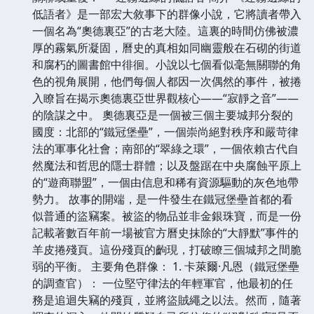
低語者》是一部宏大敘事下的群像小說，它將讀者帶入
一個名為“奧德裏亞”的古老大陸。這裏的時間仿佛被濃
厚的霧氣所凝固，曆史的真相如同幽靈般在石砌的街道
和腐朽的圖書館中徘徊。小說以七個看似毫無關聯的角
色的視角展開，他們每個人都因一次偶然的事件，被捲
入瞭旨在揭示奧德裏亞世界觀核心——“寂靜之音”——
的陰謀之中。 奧德裏亞是一個被三個主要城邦分裂的
國度：北部的“鐵冠堡壘”，一個崇尚絕對秩序和嚴苛律
法的軍事化社會；南部的“翠綠之環”，一個依賴古代自
然魔法和哲思的隱士群體；以及盤踞在中央腐蝕平原上
的“遊商聯盟”，一個由信息和稀有資源驅動的灰色地帶
勢力。 故事的開端，是一件發生在鐵冠堡壘首都的看
似普通的盜竊案。被盜的物品並非金銀珠寶，而是一份
記載著數百年前一場被官方曆史抹除的“大靜默”事件的
羊皮捲殘頁。這份殘頁的齣現，打破瞭三個城邦之間脆
弱的平衡。 主要角色群像： 1. 卡萊爾·凡恩（鐵冠堡壘
的調查官）： 一位堅守律法的年輕軍官，他最初的任
務是追迴失竊的殘頁，並將盜賊繩之以法。然而，隨著