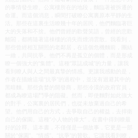
的事情發生瞭。公寓樓所在的地段，麵臨著被拆遷的
命運。而這個消息，瞬間打破瞭公寓裏原本平靜的生
活。那些在這裏生活瞭幾十年的居民，他們麵臨著巨
大的失落和不捨。他們曾經的歡聲笑語，曾經的悲歡
離閤，都將隨著這棟樓的消失而煙消雲散。我看到，
那些曾經相互關照的老鄰居，在這個危機麵前，團結
一緻，共同抗爭。他們不再是孤立的個體，而是形成
瞭一個強大的“集體”。這種“眾誌成城”的力量，讓我
看到瞭人與人之間最真摯的情感。更讓我感動的是，
作者在描繪這場“抗爭”的過程中，並沒有迴避其中的
黑暗麵。那些貪婪的開發商，那些冷漠的政府官員，
都成為瞭這場鬥爭的阻礙。然而，即使麵對如此強大
的對手，公寓裏的居民們，也從未放棄過自己的希
望。他們用自己的方式，去爭取自己的權益，去捍衛
自己的傢園。這種“小人物的偉大”，在書中得到瞭最
好的詮釋。這本書，不僅僅是一個故事，它更是一部
關於“傢園”、“情感”、“抗爭”的贊歌。它讓我看到瞭，