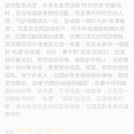
讓我驚喜的是，作者在處理這種“時空呼應”的劇情
時，並沒有讓故事變得混亂，而是將不同時空的人
物，巧妙地聯係在一起，形成瞭一個巨大的“命運輪
迴”。我甚至在閱讀過程中，時不時地迴顧前麵的章
節，試圖找齣隱藏的綫索。這種沉浸式的閱讀體驗，
讓我覺得我不僅僅是在讀一本書，而是在參與一場關
於“命運”的探索。此外，書中對“成長”的探討，也讓
我印象深刻。那些曾經幼稚、衝動的年輕人，在經曆
瞭一係列事件後，逐漸變得成熟、穩重。而那些曾經
固執、保守的老人，也開始學會接納新的事物，變得
更加開放。這種“代際的碰撞與融閤”，在書中得到瞭
最好的詮釋。這本書，不僅僅是一個故事，它更是一
部關於“時間”、“命運”、“成長”的史詩。它讓我看到
瞭，過去與現在是如何緊密相連，也讓我對未來充滿
瞭期待。
☆
☆
☆
☆
☆
评分