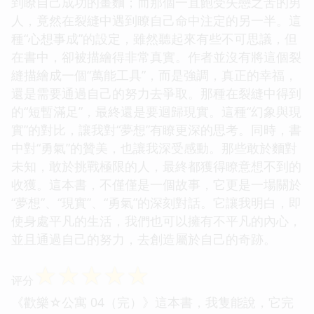
到瞭自己成功的畫麵；而那個一直飽受失戀之苦的男
人，竟然在裂縫中遇到瞭自己命中注定的另一半。這
種“心想事成”的設定，雖然聽起來有些不可思議，但
在書中，卻被描繪得非常真實。作者並沒有將這個裂
縫描繪成一個“萬能工具”，而是強調，真正的幸福，
還是需要通過自己的努力去爭取。那種在裂縫中得到
的“短暫滿足”，最終還是要迴歸現實。這種“幻象與現
實”的對比，讓我對“夢想”有瞭更深的思考。同時，書
中對“勇氣”的贊美，也讓我深受感動。那些敢於麵對
未知，敢於挑戰極限的人，最終都獲得瞭意想不到的
收獲。這本書，不僅僅是一個故事，它更是一場關於
“夢想”、“現實”、“勇氣”的深刻對話。它讓我明白，即
使身處平凡的生活，我們也可以擁有不平凡的內心，
並且通過自己的努力，去創造屬於自己的奇跡。
☆
☆
☆
☆
☆
评分
《歡樂☆公寓 04（完）》這本書，我隻能說，它完