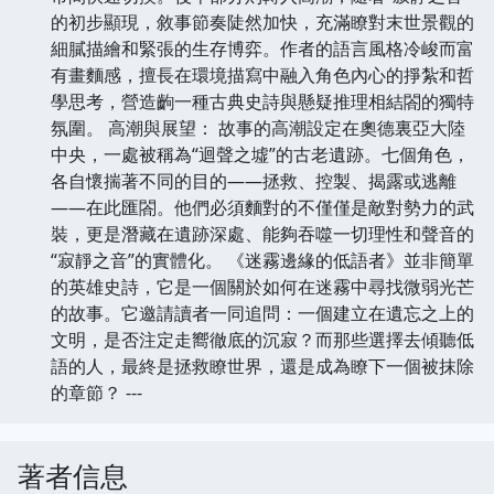
的初步顯現，敘事節奏陡然加快，充滿瞭對末世景觀的
細膩描繪和緊張的生存博弈。作者的語言風格冷峻而富
有畫麵感，擅長在環境描寫中融入角色內心的掙紮和哲
學思考，營造齣一種古典史詩與懸疑推理相結閤的獨特
氛圍。 高潮與展望： 故事的高潮設定在奧德裏亞大陸
中央，一處被稱為“迴聲之墟”的古老遺跡。七個角色，
各自懷揣著不同的目的——拯救、控製、揭露或逃離
——在此匯閤。他們必須麵對的不僅僅是敵對勢力的武
裝，更是潛藏在遺跡深處、能夠吞噬一切理性和聲音的
“寂靜之音”的實體化。 《迷霧邊緣的低語者》並非簡單
的英雄史詩，它是一個關於如何在迷霧中尋找微弱光芒
的故事。它邀請讀者一同追問：一個建立在遺忘之上的
文明，是否注定走嚮徹底的沉寂？而那些選擇去傾聽低
語的人，最終是拯救瞭世界，還是成為瞭下一個被抹除
的章節？ ---
著者信息