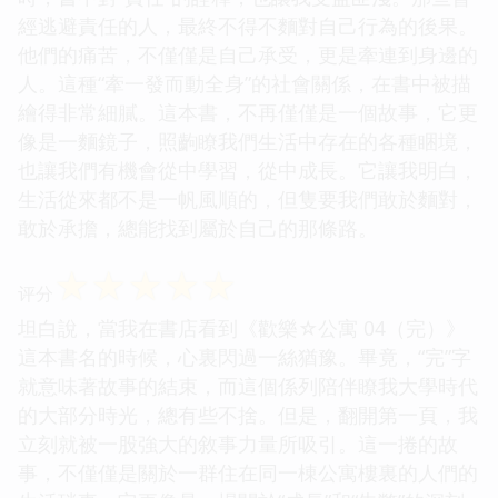
經逃避責任的人，最終不得不麵對自己行為的後果。
他們的痛苦，不僅僅是自己承受，更是牽連到身邊的
人。這種“牽一發而動全身”的社會關係，在書中被描
繪得非常細膩。這本書，不再僅僅是一個故事，它更
像是一麵鏡子，照齣瞭我們生活中存在的各種睏境，
也讓我們有機會從中學習，從中成長。它讓我明白，
生活從來都不是一帆風順的，但隻要我們敢於麵對，
敢於承擔，總能找到屬於自己的那條路。
☆
☆
☆
☆
☆
评分
坦白說，當我在書店看到《歡樂☆公寓 04（完）》
這本書名的時候，心裏閃過一絲猶豫。畢竟，“完”字
就意味著故事的結束，而這個係列陪伴瞭我大學時代
的大部分時光，總有些不捨。但是，翻開第一頁，我
立刻就被一股強大的敘事力量所吸引。這一捲的故
事，不僅僅是關於一群住在同一棟公寓樓裏的人們的