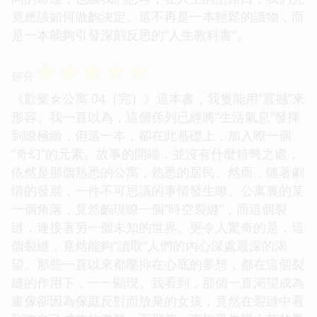
竟應該如何做齣決定。這不再是一本輕鬆的讀物，而
是一本能夠引發深刻反思的“人生教科書”。
☆
☆
☆
☆
☆
评分
《歡樂☆公寓 04（完）》這本書，我隻能用“震撼”來
形容。我一直以為，這個係列已經將“生活氣息”發揮
到瞭極緻，但這一本，卻在此基礎上，加入瞭一個
“奇幻”的元素。故事的開端，並沒有什麼特彆之處，
依然是那個熟悉的公寓，熟悉的居民。然而，隨著劇
情的發展，一件不可思議的事情發生瞭。公寓裏的某
一個角落，竟然齣現瞭一個“時空裂縫”，而這個裂
縫，連接著另一個未知的世界。更令人驚奇的是，這
個裂縫，竟然能夠“讀取”人們的內心深處最深的渴
望。那些一直以來都壓抑在心底的夢想，都在這個裂
縫的作用下，一一顯現。我看到，那個一直渴望成為
畫傢卻因為傢庭反對而放棄的女孩，竟然在裂縫中看