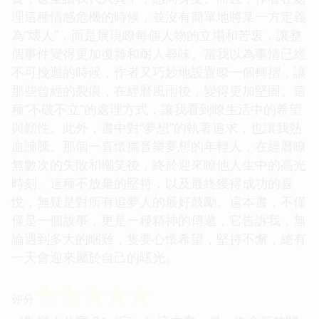
理這種情感危機的時候，並沒有簡單地將某一方定義
為“壞人”，而是展現瞭每個人物的立場和苦衷，讓整
個事件變得更加復雜和耐人尋味。當我以為事情已經
不可挽迴的時候，作者又巧妙地設置瞭一個轉摺，讓
那些曾經的裂痕，在經曆風雨後，變得更加堅固。這
種“不破不立”的處理方式，讓我看到瞭生活中的希望
與韌性。此外，書中對“夢想”的執著追求，也讓我熱
血沸騰。那個一直懷揣音樂夢想的年輕人，在經曆瞭
無數次的失敗和嘲笑後，終於迎來瞭他人生中的高光
時刻。這種不放棄的堅持，以及最終獲得成功的喜
悅，無疑是對所有追夢人的最好鼓勵。這本書，不僅
僅是一個故事，更是一種精神的傳遞，它告訴我，無
論遇到多大的睏難，隻要心懷希望，堅持不懈，總有
一天會迎來屬於自己的曙光。
☆
☆
☆
☆
☆
评分