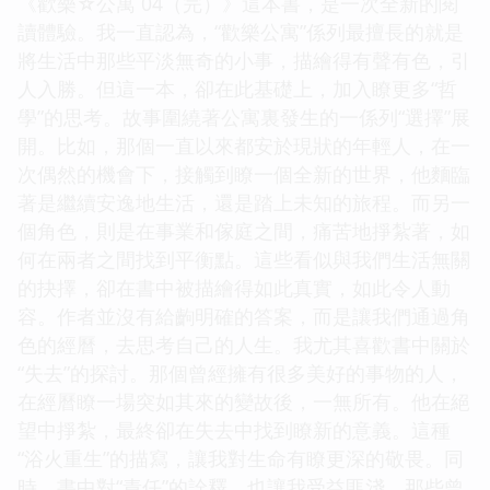
《歡樂☆公寓 04（完）》這本書，是一次全新的閱
讀體驗。我一直認為，“歡樂公寓”係列最擅長的就是
將生活中那些平淡無奇的小事，描繪得有聲有色，引
人入勝。但這一本，卻在此基礎上，加入瞭更多“哲
學”的思考。故事圍繞著公寓裏發生的一係列“選擇”展
開。比如，那個一直以來都安於現狀的年輕人，在一
次偶然的機會下，接觸到瞭一個全新的世界，他麵臨
著是繼續安逸地生活，還是踏上未知的旅程。而另一
個角色，則是在事業和傢庭之間，痛苦地掙紮著，如
何在兩者之間找到平衡點。這些看似與我們生活無關
的抉擇，卻在書中被描繪得如此真實，如此令人動
容。作者並沒有給齣明確的答案，而是讓我們通過角
色的經曆，去思考自己的人生。我尤其喜歡書中關於
“失去”的探討。那個曾經擁有很多美好的事物的人，
在經曆瞭一場突如其來的變故後，一無所有。他在絕
望中掙紮，最終卻在失去中找到瞭新的意義。這種
“浴火重生”的描寫，讓我對生命有瞭更深的敬畏。同
時，書中對“責任”的詮釋，也讓我受益匪淺。那些曾