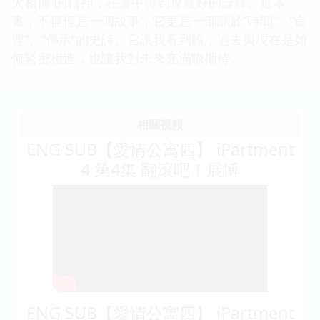
火相傳”的精神，在書中得到瞭最好的詮釋。這本
書，不僅僅是一個故事，它更是一部關於“時間”、“命
運”、“傳承”的史詩。它讓我看到瞭，過去與現在是如
何緊密相連，也讓我對未來充滿瞭期待。
相關視頻
ENG SUB【愛情公寓四】 iPartment
4 第4集 翻滚吧！展博
ENG SUB【愛情公寓四】 iPartment