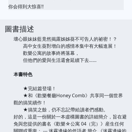
你会得到大惊喜!!
圖書描述
壞心眼妹妹藍竟然揭露姊姊葵不可告人的祕密！？
高中女生葵對增白的感情本集中有大幅進展！
歡樂公寓的故事終將落幕，
但他們的愛與生活還會延續下去……
本書特色
★完結篇登場！
★和《歡樂餐廳Honey Comb》共享同一個世界
觀的搞笑續作！
★搞笑之餘，仍不忘記帶給讀者們感動。
好的，這是一份關於一本虛構圖書的詳細簡介，旨在避
免與您提供的書名《歡樂☆公寓 04（完）》産生任何
關聯或重復： --- 迷霧邊緣的低語者 簡介 《迷霧邊緣的