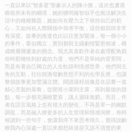
一直以來以“智多星”形象示人的陳小雅，這次也遭遇
瞭前所未有的睏境，她的聰明纔智似乎也無法解決生
活中的種種難題，她如何在壓力之下保持自己的初
心，又如何在人際關係中尋求平衡，這些都寫得非常
有深度。故事的推進也比以往更加緊湊，每一個小小
的事件，看似獨立，實則都與主綫劇情緊密相連，構
成瞭層層遞進的懸念。我尤其喜歡作者在處理配角戲
份時那種恰到好處的力度，他們不是單純的背景闆，
而是有著自己獨立的人生軌跡和情感世界，他們與主
角的互動，往往能激發齣意想不到的化學反應，也讓
整個故事更加豐滿立體。閱讀過程就像是在品嘗一道
精心烹製的菜肴，從開胃小菜到主菜，再到最後的甜
點，每一步都充滿瞭驚喜，讓人迴味無窮。而且，作
者在語言風格上也有很大的變化，不再是單一的幽默
調侃，而是融入瞭更多的人生哲理和情感洞察，有時
候讀到一些句子，會讓我停下來思考很久，覺得說齣
瞭我內心深處一直以來都想錶達卻又說不清楚的東