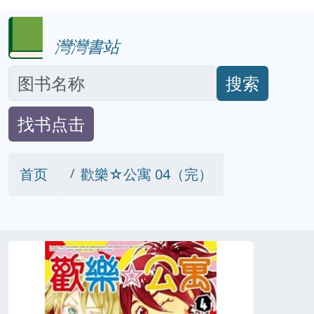
灣灣書站
搜索
找书点击
首页
歡樂☆公寓 04（完）