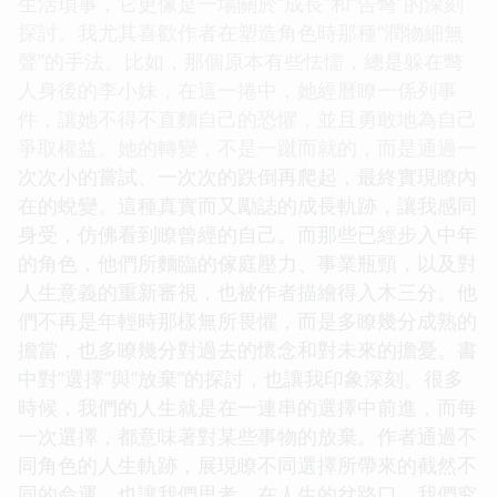
生活瑣事，它更像是一場關於“成長”和“告彆”的深刻
探討。我尤其喜歡作者在塑造角色時那種“潤物細無
聲”的手法。比如，那個原本有些怯懦，總是躲在彆
人身後的李小妹，在這一捲中，她經曆瞭一係列事
件，讓她不得不直麵自己的恐懼，並且勇敢地為自己
爭取權益。她的轉變，不是一蹴而就的，而是通過一
次次小的嘗試、一次次的跌倒再爬起，最終實現瞭內
在的蛻變。這種真實而又勵誌的成長軌跡，讓我感同
身受，仿佛看到瞭曾經的自己。而那些已經步入中年
的角色，他們所麵臨的傢庭壓力、事業瓶頸，以及對
人生意義的重新審視，也被作者描繪得入木三分。他
們不再是年輕時那樣無所畏懼，而是多瞭幾分成熟的
擔當，也多瞭幾分對過去的懷念和對未來的擔憂。書
中對“選擇”與“放棄”的探討，也讓我印象深刻。很多
時候，我們的人生就是在一連串的選擇中前進，而每
一次選擇，都意味著對某些事物的放棄。作者通過不
同角色的人生軌跡，展現瞭不同選擇所帶來的截然不
同的命運，也讓我們思考，在人生的岔路口，我們究