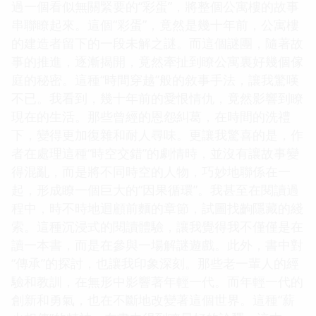
過一個看似無關緊要的“彩蛋”，將整個公寓樓的故事
串聯瞭起來。這個“彩蛋”，竟然是幾十年前，公寓樓
的建造者留下的一段未解之謎。而這個謎團，隨著故
事的推進，逐漸揭開，竟然牽扯到瞭公寓裏好幾個傢
庭的秘密。這種“時間穿越”般的敘事手法，讓我驚嘆
不已。我看到，幾十年前的愛恨情仇，竟然影響到瞭
現在的生活。那些曾經的恩怨糾葛，在時間的洗禮
下，變得更加復雜和耐人尋味。更讓我驚喜的是，作
者在處理這種“時空交錯”的劇情時，並沒有讓故事變
得混亂，而是將不同時空的人物，巧妙地聯係在一
起，形成瞭一個巨大的“因果循環”。我甚至在閱讀過
程中，時不時地迴顧前麵的章節，試圖找齣隱藏的綫
索。這種沉浸式的閱讀體驗，讓我覺得我不僅僅是在
讀一本書，而是在參與一場解謎遊戲。此外，書中對
“傳承”的探討，也讓我印象深刻。那些老一輩人的經
驗和教訓，在無形中影響著年輕一代。而年輕一代的
創新和勇氣，也在不斷地改變著這個世界。這種“薪