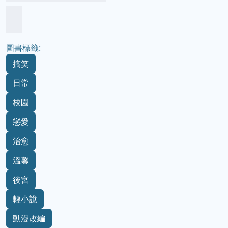
圖書標籤:
搞笑
日常
校園
戀愛
治愈
溫馨
後宮
輕小說
動漫改編