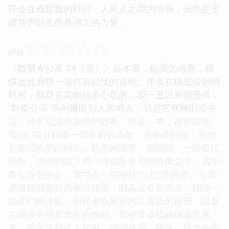
即使在最艱難的時刻，人與人之間的情感，依然是支
撐我們前進的最強大的力量。
☆
☆
☆
☆
☆
评分
《歡樂☆公寓 04（完）》這本書，給我的感覺，就
像是經曆瞭一場跌宕起伏的旅程。作者在構思情節的
時候，無疑是花瞭很多心思的。我一直以來都覺得，
“歡樂公寓”係列最吸引人的地方，就是它那種貼近生
活，卻又充滿戲劇性的故事。但這一本，卻將這種
“貼近”提升到瞭一個全新的高度。故事的開端，依然
是那些熟悉的麵孔，熟悉的場景，但很快，一股暗流
湧動，將他們捲入瞭一場前所未有的危機之中。我印
象最深刻的是，書中有一個關於“信任”的篇章。公寓
裏曾經最要好的幾位朋友，因為誤會和猜忌，關係一
度降到瞭冰點。那種被最親近的人背叛的痛苦，以及
在睏境中掙紮求生的無助，都被作者描繪得非常真
實，甚至讓我代入其中，感同身受。而且，作者在處