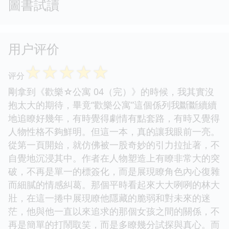
圖書試讀
用户评价
☆
☆
☆
☆
☆
评分
剛拿到《歡樂☆公寓 04（完）》的時候，我其實沒
抱太大的期待，畢竟“歡樂公寓”這個係列我斷斷續續
地追瞭好幾年，有時覺得劇情有點套路，有時又覺得
人物性格不夠鮮明。但這一本，真的讓我眼前一亮。
從第一頁開始，就仿佛被一股奇妙的引力拉扯著，不
自覺地沉浸其中。作者在人物塑造上有瞭非常大的突
破，不再是單一的標簽化，而是展現瞭角色內心復雜
而細膩的情感糾葛。那個平時看起來大大咧咧的林大
壯，在這一捲中展現瞭他隱藏的脆弱和對未來的迷
茫，他與他一直以來追求的那個女孩之間的關係，不
再是簡單的打鬧取笑，而是多瞭幾分試探與真心。而