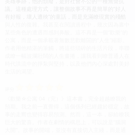
英雄事跡，他的頹廢，是對社會不公的一種無聲抗
議。這種處理方式，讓整個故事不再是簡單的“好人
有好報，壞人遭殃”的童話，而是充滿瞭現實的殘酷
與人性的復雜。我甚至在閱讀過程中，幾次因為書中
某些角色的遭遇而感到鼻酸。這不再是一個“歡樂”的
公寓，而是一個承載著無數悲歡離閤的“人生”縮影。
作者用他精湛的筆觸，將這些瑣碎的生活片段，串聯
成瞭一幅波瀾壯闊的人生畫捲，讓我看到瞭普通人在
時代洪流中的掙紮與堅持，以及他們內心深處對美好
生活的渴望。
☆
☆
☆
☆
☆
评分
《歡樂☆公寓 04（完）》這本書，完全超越瞭我的
預期。我之前一直覺得，這個係列已經趨於穩定，故
事的走嚮也變得容易預測。然而，這一本，卻給瞭我
巨大的驚喜。作者在劇情的構思上，可以說是“腦洞
大開”。故事的開端，並沒有直接切入主綫，而是通