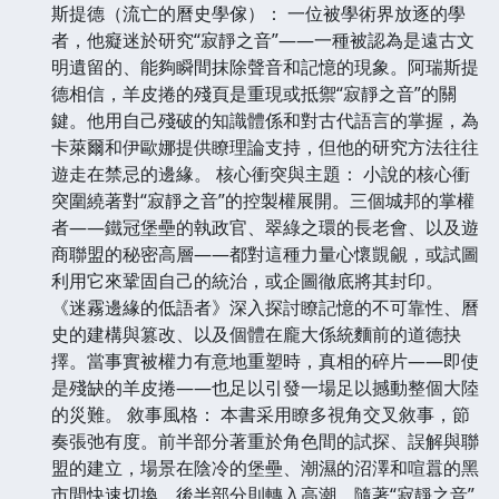
斯提德（流亡的曆史學傢）： 一位被學術界放逐的學
者，他癡迷於研究“寂靜之音”——一種被認為是遠古文
明遺留的、能夠瞬間抹除聲音和記憶的現象。阿瑞斯提
德相信，羊皮捲的殘頁是重現或抵禦“寂靜之音”的關
鍵。他用自己殘破的知識體係和對古代語言的掌握，為
卡萊爾和伊歐娜提供瞭理論支持，但他的研究方法往往
遊走在禁忌的邊緣。 核心衝突與主題： 小說的核心衝
突圍繞著對“寂靜之音”的控製權展開。三個城邦的掌權
者——鐵冠堡壘的執政官、翠綠之環的長老會、以及遊
商聯盟的秘密高層——都對這種力量心懷覬覦，或試圖
利用它來鞏固自己的統治，或企圖徹底將其封印。
《迷霧邊緣的低語者》深入探討瞭記憶的不可靠性、曆
史的建構與篡改、以及個體在龐大係統麵前的道德抉
擇。當事實被權力有意地重塑時，真相的碎片——即使
是殘缺的羊皮捲——也足以引發一場足以撼動整個大陸
的災難。 敘事風格： 本書采用瞭多視角交叉敘事，節
奏張弛有度。前半部分著重於角色間的試探、誤解與聯
盟的建立，場景在陰冷的堡壘、潮濕的沼澤和喧囂的黑
市間快速切換。後半部分則轉入高潮，隨著“寂靜之音”