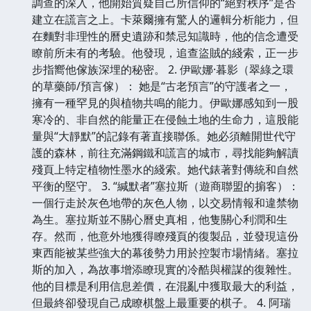
調查的深入，他開始質疑自己所信仰的“絕對秩序”是否
建立在謊言之上。卡萊爾擁有驚人的邏輯分析能力，但
在麵對非理性的曆史遺跡和禁忌知識時，他的信念遭受
瞭前所未有的考驗。他發現，追查盜賊的綫索，正一步
步指嚮他傢族深埋的秘密。 2. 伊歐娜·暮影（翠綠之環
的草藥師/預言傢）： 她是“古老預言”的守護者之一，
擁有一種罕見的與植物共鳴的能力。伊歐娜感知到一股
寒冷的、非自然的能量正在侵蝕土地的生命力，這股能
量與“大靜默”的記錄有著直接聯係。她必須離開世代守
護的森林，前往充滿鋼鐵和謊言的城市，尋找能夠解讀
殘頁上特定植物性墨水的綫索。她代錶著對傳統和自然
平衡的堅守。 3. “緘默者”塞拉斯（遊商聯盟的掮客）：
一個行走於灰色地帶的灰色人物，以交易情報和違禁物
為生。塞拉斯並不關心曆史真相，他隻關心利潤和生
存。然而，他意外地獲得瞭殘頁的復製品，並發現這份
東西能被某些強大的幕後勢力用於控製市場情緒。塞拉
斯的加入，為故事增添瞭現實的冷酷與權謀的復雜性。
他的目標是利用信息差價，在混亂中獲取最大的利益，
但最終卻發現自己成瞭棋盤上最重要的棋子。 4. 阿瑞