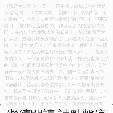
《歡樂☆公寓 04（完）》這本書，給我最大的感受
就是“驚喜”。我原本以為，這個係列到瞭第四部，可
能會有些力不從心，劇情也會變得有些敷衍。但事實
證明，我的擔心是多餘的。作者這次真的是“火力全
開”，在故事的創意和人物的塑造上，都給瞭我巨大
的震撼。最讓我印象深刻的是，作者竟然在書中融入
瞭一個“懸疑”的元素。公寓裏發生瞭一件離奇的失竊
案，所有人都陷入瞭互相猜疑的漩渦之中。而隨著調
查的深入，一個個隱藏在平靜生活下的秘密也隨之浮
齣水麵。那個平日裏總是嘻嘻哈哈的“開心果”，竟然
有著一段不為人知的過去；而那個一直沉默寡言的
“怪咖”，原來他纔是最瞭解真相的人。這種“反轉”的
情節設計，讓我讀得心驚肉跳，每一頁都充滿瞭未
知。我甚至在閱讀的過程中，反復猜測凶手是誰，卻
屢屢被作者“打臉”。這種引人入勝的懸念，讓我一口
氣讀完瞭整本書，根本停不下來。更讓我贊嘆的是，
作者在處理懸疑情節的同時，並沒有忽略人物的情感