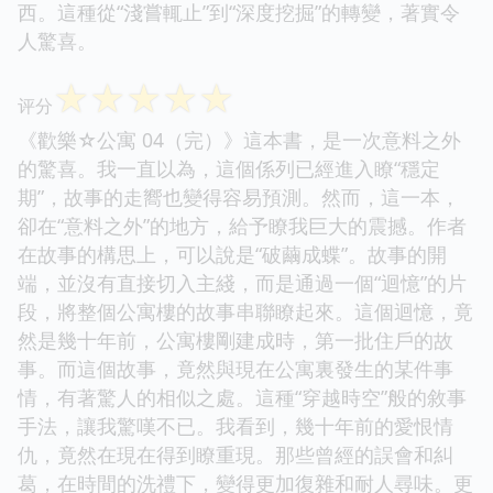
西。這種從“淺嘗輒止”到“深度挖掘”的轉變，著實令
人驚喜。
☆
☆
☆
☆
☆
评分
《歡樂☆公寓 04（完）》這本書，是一次意料之外
的驚喜。我一直以為，這個係列已經進入瞭“穩定
期”，故事的走嚮也變得容易預測。然而，這一本，
卻在“意料之外”的地方，給予瞭我巨大的震撼。作者
在故事的構思上，可以說是“破繭成蝶”。故事的開
端，並沒有直接切入主綫，而是通過一個“迴憶”的片
段，將整個公寓樓的故事串聯瞭起來。這個迴憶，竟
然是幾十年前，公寓樓剛建成時，第一批住戶的故
事。而這個故事，竟然與現在公寓裏發生的某件事
情，有著驚人的相似之處。這種“穿越時空”般的敘事
手法，讓我驚嘆不已。我看到，幾十年前的愛恨情
仇，竟然在現在得到瞭重現。那些曾經的誤會和糾
葛，在時間的洗禮下，變得更加復雜和耐人尋味。更