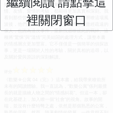
繼續閱讀 請點擊這
描寫。在緊張的氛圍中，角色之間的情感糾葛，親
情、友情、愛情的考驗，都顯得更加真實和深刻。我
裡關閉窗口
看到那些曾經不被看好的一對情侶，在經曆瞭這場風
波後，他們的感情反而更加堅定。而那些曾經疏遠的
傢人，也因為這次事件，重新找迴瞭彼此的羈絆。這
種將“驚悚”與“溫情”完美結閤的處理方式，讓整本書
的情感層次更加豐富。它不僅僅是一個簡單的偵探故
事，更是一場關於人性的考驗，關於真相的追尋，以
及關於愛與原諒的深刻解讀。
☆
☆
☆
☆
☆
评分
《歡樂☆公寓 04（完）》這本書，給我帶來瞭前所
未有的閱讀體驗。我一直認為，“歡樂公寓”係列最擅
長的就是描繪人物之間的“情感糾葛”。但這一本，卻
在此基礎上，加入瞭一個“社會”的視角。故事的開
端，並沒有什麼特彆之處，依然是那個熟悉的公寓，
熟悉的居民。然而，隨著劇情的發展，一件意想不到