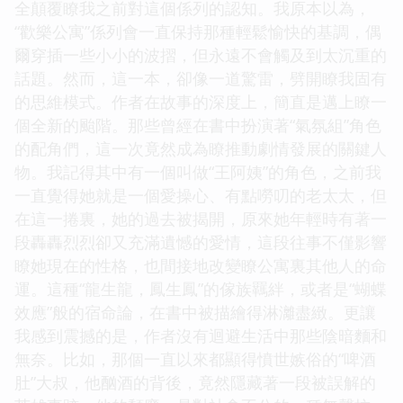
全顛覆瞭我之前對這個係列的認知。我原本以為，
“歡樂公寓”係列會一直保持那種輕鬆愉快的基調，偶
爾穿插一些小小的波摺，但永遠不會觸及到太沉重的
話題。然而，這一本，卻像一道驚雷，劈開瞭我固有
的思維模式。作者在故事的深度上，簡直是邁上瞭一
個全新的颱階。那些曾經在書中扮演著“氣氛組”角色
的配角們，這一次竟然成為瞭推動劇情發展的關鍵人
物。我記得其中有一個叫做“王阿姨”的角色，之前我
一直覺得她就是一個愛操心、有點嘮叨的老太太，但
在這一捲裏，她的過去被揭開，原來她年輕時有著一
段轟轟烈烈卻又充滿遺憾的愛情，這段往事不僅影響
瞭她現在的性格，也間接地改變瞭公寓裏其他人的命
運。這種“龍生龍，鳳生鳳”的傢族羈絆，或者是“蝴蝶
效應”般的宿命論，在書中被描繪得淋灕盡緻。更讓
我感到震撼的是，作者沒有迴避生活中那些陰暗麵和
無奈。比如，那個一直以來都顯得憤世嫉俗的“啤酒
肚”大叔，他酗酒的背後，竟然隱藏著一段被誤解的