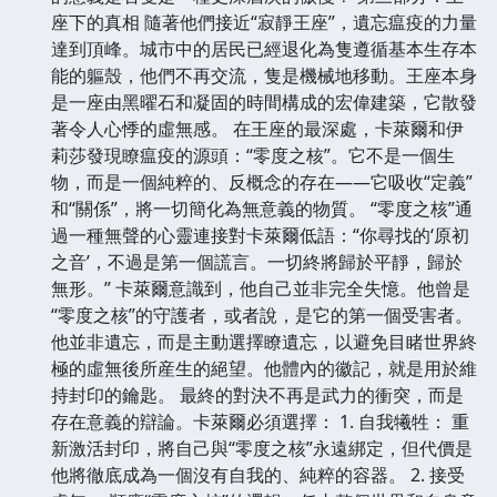
座下的真相 隨著他們接近“寂靜王座”，遺忘瘟疫的力量
達到頂峰。城市中的居民已經退化為隻遵循基本生存本
能的軀殼，他們不再交流，隻是機械地移動。王座本身
是一座由黑曜石和凝固的時間構成的宏偉建築，它散發
著令人心悸的虛無感。 在王座的最深處，卡萊爾和伊
莉莎發現瞭瘟疫的源頭：“零度之核”。它不是一個生
物，而是一個純粹的、反概念的存在——它吸收“定義”
和“關係”，將一切簡化為無意義的物質。 “零度之核”通
過一種無聲的心靈連接對卡萊爾低語：“你尋找的‘原初
之音’，不過是第一個謊言。一切終將歸於平靜，歸於
無形。” 卡萊爾意識到，他自己並非完全失憶。他曾是
“零度之核”的守護者，或者說，是它的第一個受害者。
他並非遺忘，而是主動選擇瞭遺忘，以避免目睹世界終
極的虛無後所産生的絕望。他體內的徽記，就是用於維
持封印的鑰匙。 最終的對決不再是武力的衝突，而是
存在意義的辯論。卡萊爾必須選擇： 1. 自我犧牲： 重
新激活封印，將自己與“零度之核”永遠綁定，但代價是
他將徹底成為一個沒有自我的、純粹的容器。 2. 接受