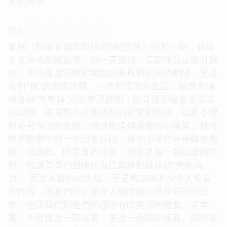
常的贊美。
☆
☆
☆
☆
☆
评分
拿到《我傢有個魚乾妹(07)紀念版》的那一刻，就迫
不及待地翻閱起來。我一直覺得，這部作品最吸引我
的，不僅僅是它輕鬆幽默的畫風和搞笑的劇情，更是
它對“傢”的溫暖詮釋。小埋和哥哥的生活，雖然充滿
瞭各種“魚乾妹”式的奇思妙想，但背後卻蘊含著濃濃
的親情。哥哥對小埋無條件的寵愛和包容，以及小埋
對哥哥深深的依戀，構成瞭這個溫馨的小傢庭。我特
彆喜歡書中的一些日常片段，那些小埋在哥哥麵前撒
嬌、玩遊戲、吃零食的場景，簡直是每一個妹妹的寫
照，也讓哥哥們迴憶起自己曾經對妹妹的“無能為
力”。而這本書的紀念版，更是增加瞭不少令人驚喜
的內容，讓我們可以更深入地瞭解小埋和哥哥的日
常，也讓我們對他們的感情有瞭更深的體會。這本
書，不僅僅是一部漫畫，更是一份關於傢庭、關於親