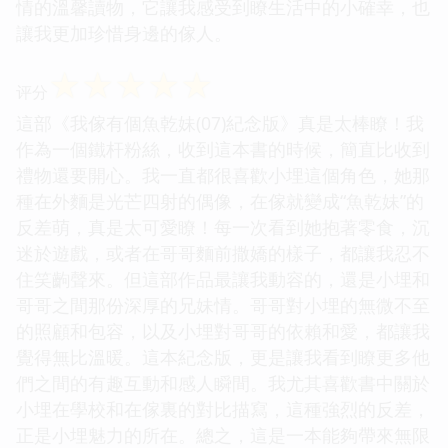
情的溫馨讀物，它讓我感受到瞭生活中的小確幸，也
讓我更加珍惜身邊的傢人。
☆
☆
☆
☆
☆
评分
這部《我傢有個魚乾妹(07)紀念版》真是太棒瞭！我
作為一個鐵杆粉絲，收到這本書的時候，簡直比收到
禮物還要開心。我一直都很喜歡小埋這個角色，她那
種在外麵是光芒四射的偶像，在傢就變成“魚乾妹”的
反差萌，真是太可愛瞭！每一次看到她抱著零食，沉
迷於遊戲，或者在哥哥麵前撒嬌的樣子，都讓我忍不
住笑齣聲來。但這部作品最讓我動容的，還是小埋和
哥哥之間那份深厚的兄妹情。哥哥對小埋的無微不至
的照顧和包容，以及小埋對哥哥的依賴和愛，都讓我
覺得無比溫暖。這本紀念版，更是讓我看到瞭更多他
們之間的有趣互動和感人瞬間。我尤其喜歡書中關於
小埋在學校和在傢裏的對比描寫，這種強烈的反差，
正是小埋魅力的所在。總之，這是一本能夠帶來無限