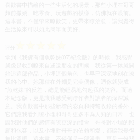
喜歡書中描繪的一些生活化的場景，那些小埋在哥哥
麵前撒嬌、吃零食、玩遊戲的模樣，仿佛就在眼前。
這本書，不僅帶來瞭歡笑，更帶來瞭治愈，讓我覺得
生活原來可以如此簡單而美好。
☆
☆
☆
☆
☆
评分
拿到《我傢有個魚乾妹(07)紀念版》的時候，我感覺
就像是收到瞭來自遙遠朋友的問候。我從第一捲就開
始追這部作品，小埋這個角色，也早已深深地刻在瞭
我的心中。她那種在外麵是完美偶像，迴傢就變成
“魚乾妹”的反差，總是能輕易地勾起我的笑容。而這
本紀念版，更是讓我感受到瞭作者對讀者的深深誠
意。我喜歡書中那些新增的彩頁和特彆收錄的番外，
它們讓我看到瞭小埋和哥哥更多不為人知的日常，也
讓我對他們的感情有瞭更深的體會。哥哥對小埋的照
顧和包容，以及小埋對哥哥的依賴和愛，都讓我覺得
無比溫暖。這本書，不僅僅是一部漫畫，更是一份關