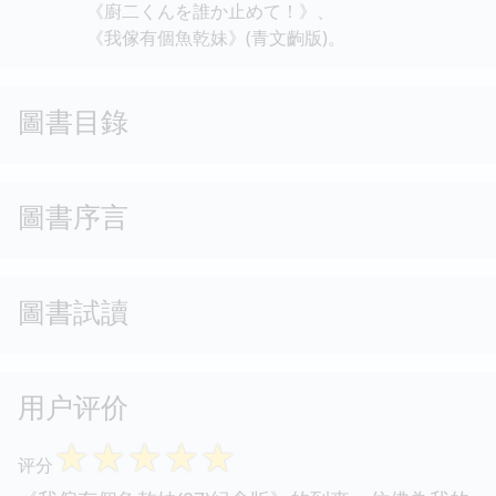
《廚二くんを誰か止めて！》、
《我傢有個魚乾妹》(青文齣版)。
圖書目錄
圖書序言
圖書試讀
用户评价
☆
☆
☆
☆
☆
评分