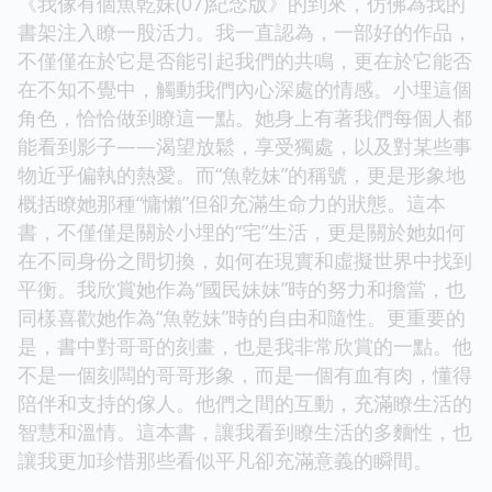
《我傢有個魚乾妹(07)紀念版》的到來，仿佛為我的
書架注入瞭一股活力。我一直認為，一部好的作品，
不僅僅在於它是否能引起我們的共鳴，更在於它能否
在不知不覺中，觸動我們內心深處的情感。小埋這個
角色，恰恰做到瞭這一點。她身上有著我們每個人都
能看到影子——渴望放鬆，享受獨處，以及對某些事
物近乎偏執的熱愛。而“魚乾妹”的稱號，更是形象地
概括瞭她那種“慵懶”但卻充滿生命力的狀態。這本
書，不僅僅是關於小埋的“宅”生活，更是關於她如何
在不同身份之間切換，如何在現實和虛擬世界中找到
平衡。我欣賞她作為“國民妹妹”時的努力和擔當，也
同樣喜歡她作為“魚乾妹”時的自由和隨性。更重要的
是，書中對哥哥的刻畫，也是我非常欣賞的一點。他
不是一個刻闆的哥哥形象，而是一個有血有肉，懂得
陪伴和支持的傢人。他們之間的互動，充滿瞭生活的
智慧和溫情。這本書，讓我看到瞭生活的多麵性，也
讓我更加珍惜那些看似平凡卻充滿意義的瞬間。