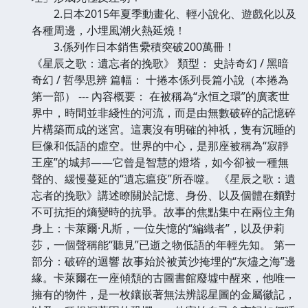
2.日本2015年夏季動畫化、輕小說化、遊戲化以及
各種周邊，小埋風潮火熱延燒！
3.係列作日本銷售纍積突破200萬冊！
《星辰之歌：遺忘者的挽歌》 類型： 史詩奇幻 / 黑暗
奇幻 / 哲學思辨 篇幅： 十捲本係列長篇小說（本捲為
第一部） --- 內容概要： 在被稱為“永恒之環”的廣袤世
界中，時間並非綫性的河流，而是由無數破碎的記憶碎
片構築而成的迷宮。這裏沒有明確的神祇，隻有沉睡的
巨像和低語的虛空。世界的中心，是那座被稱為“寂靜
王座”的城邦——它曾是智慧的燈塔，如今卻被一種無
聲的、緩慢蔓延的“遺忘瘟疫”所吞噬。 《星辰之歌：遺
忘者的挽歌》講述瞭關於記憶、身份、以及個體在麵對
不可抗拒的熵變時的抗爭。故事的焦點集中在兩位主角
身上：卡萊爾·凡斯，一位失憶的“編織者”，以及伊莉
莎，一個聲稱能“聽見”已逝之物低語的年輕先知。 第一
部分：破碎的迴響 故事始於被黃沙掩埋的“灰燼之海”邊
緣。卡萊爾在一座傾頹的古圖書館廢墟中醒來，他唯一
擁有的物件，是一枚鑲嵌著無法辨認星圖的金屬徽記，