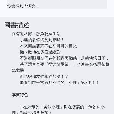
你会得到大惊喜!!
圖書描述
在傢過著懶～散魚乾妹生活
小埋的暑假終於到來囉！
本來應該要毫不在乎哥哥的目光
懶～散地在傢度過纔對…
不過卻跟朋友們在外麵過著動感十足的快活日子，
甚至還宣言要「從懶散畢業」！？連書名標題都麵
臨危機！
但也與朋友們牽絆加深！？
能看到跟平常有點不同的「小埋」第7集！！
本書特色
1.在外麵的「美妹小埋」與在傢裏的「魚乾妹小
埋」形成究極反差萌！