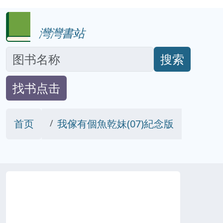
灣灣書站
搜索
找书点击
首页
我傢有個魚乾妹(07)紀念版