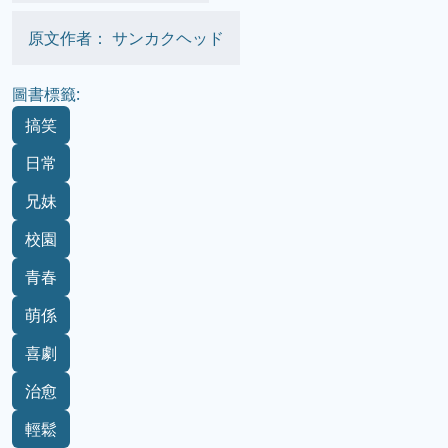
原文作者： サンカクヘッド
圖書標籤:
搞笑
日常
兄妹
校園
青春
萌係
喜劇
治愈
輕鬆