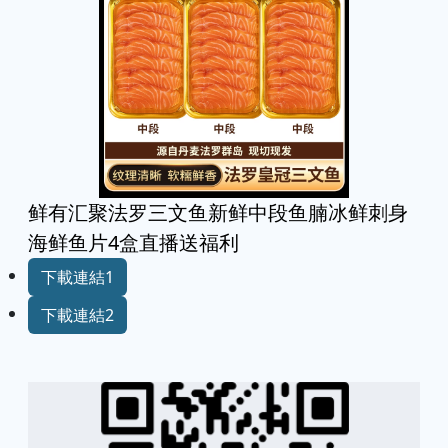
鲜有汇聚法罗三文鱼新鲜中段鱼腩冰鲜刺身
海鲜鱼片4盒直播送福利
下載連結1
下載連結2