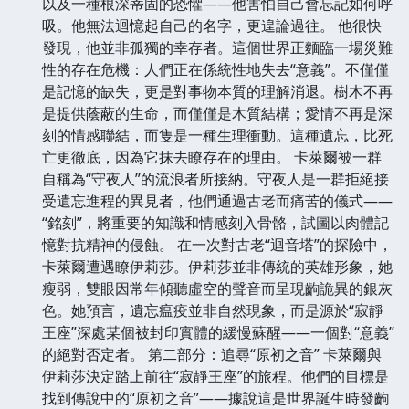
以及一種根深蒂固的恐懼——他害怕自己會忘記如何呼
吸。他無法迴憶起自己的名字，更遑論過往。 他很快
發現，他並非孤獨的幸存者。這個世界正麵臨一場災難
性的存在危機：人們正在係統性地失去“意義”。不僅僅
是記憶的缺失，更是對事物本質的理解消退。樹木不再
是提供蔭蔽的生命，而僅僅是木質結構；愛情不再是深
刻的情感聯結，而隻是一種生理衝動。這種遺忘，比死
亡更徹底，因為它抹去瞭存在的理由。 卡萊爾被一群
自稱為“守夜人”的流浪者所接納。守夜人是一群拒絕接
受遺忘進程的異見者，他們通過古老而痛苦的儀式——
“銘刻”，將重要的知識和情感刻入骨骼，試圖以肉體記
憶對抗精神的侵蝕。 在一次對古老“迴音塔”的探險中，
卡萊爾遭遇瞭伊莉莎。伊莉莎並非傳統的英雄形象，她
瘦弱，雙眼因常年傾聽虛空的聲音而呈現齣詭異的銀灰
色。她預言，遺忘瘟疫並非自然現象，而是源於“寂靜
王座”深處某個被封印實體的緩慢蘇醒——一個對“意義”
的絕對否定者。 第二部分：追尋“原初之音” 卡萊爾與
伊莉莎決定踏上前往“寂靜王座”的旅程。他們的目標是
找到傳說中的“原初之音”——據說這是世界誕生時發齣