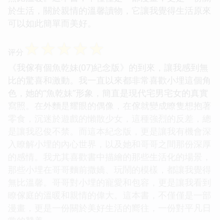
於生活，關於親情的溫馨讀物，它讓我覺得生活原來
可以如此簡單而美好。
☆
☆
☆
☆
☆
评分
《我傢有個魚乾妹(07)紀念版》的到來，讓我感到無
比的驚喜和激動。我一直以來都非常喜歡小埋這個角
色，她的“魚乾妹”形象，簡直是現代宅男宅女的真實
寫照。在外麵是耀眼的偶像，在傢就變成瞭隻想抱著
零食，沉迷於遊戲的懶散少女，這種強烈的反差，總
是讓我忍俊不禁。而這本紀念版，更是讓我有機會深
入瞭解小埋的內心世界，以及她和哥哥之間那份深厚
的感情。我尤其喜歡書中描繪的那些生活化的場景，
那些小埋在哥哥麵前撒嬌、玩鬧的模樣，都讓我覺得
無比溫馨。哥哥對小埋的寵愛和包容，更是讓我看到
瞭傢庭的溫暖和親情的偉大。這本書，不僅僅是一部
漫畫，更是一份關於美好生活的嚮往，一份對平凡日