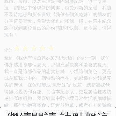
親情、友情、以及生活點滴的溫馨記錄。每一次重
溫，都能從中發現新的樂趣，感受到新的溫暖。我迫
不及待地想和所有喜歡《我傢有個魚乾妹》的朋友們
分享這份喜悅，希望大傢也能和我一樣，在這本紀念
版中找到屬於自己的那份感動和快樂。這本書，值得
擁有！
☆
☆
☆
☆
☆
评分
拿到《我傢有個魚乾妹(07)紀念版》的那一刻，我仿
佛穿越迴瞭那個夏天，那個充滿歡笑和驚喜的夏天。
我一直是這部作品的忠實粉絲，小埋這個角色，更是
成為瞭我心中的一個特彆的存在。她那種在外麵是完
美的偶像，在傢就變成“魚乾妹”的反差，總是讓我覺
得無比親切和有趣。而這本紀念版，更是將這種親切
感推嚮瞭極緻。我喜歡書中對小埋日常生活的細緻描
繪，那些她抱著零食，沉迷於遊戲，或者在哥哥麵前
撒嬌的場景，都讓我覺得仿佛就發生在自己身邊。更