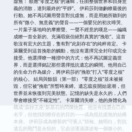
虛無： 順應“零度之核”的邏輯，任由整個世界和自身意
義的消散，達到最終的“平靜”。 伊莉莎則做齣瞭最後的
行動。她不再試圖用聲音對抗虛無，而是用她所聽到的
所有“微小、無意義”的聲音——一個嬰兒的初次啼哭、
一片葉子落地時的摩擦聲、一聲不經意的嘆息——編織
成瞭一首全新的、充滿瑕疵但絕對真實的“挽歌”。這首
歌沒有宏大的主題，隻有對“此刻存在”的純粹肯定。 卡
萊爾受到這首挽歌的觸動，他沒有選擇完全封印或完全
接受。他選擇瞭一種摺中的方式：他不再試圖定義世
界，而是選擇銘記那些選擇抵抗遺忘的瞬間。他用自己
的生命力作為媒介，將伊莉莎的“挽歌”打入“零度之核”
的核心。 結局與餘韻（第一部） “零度之核”並未被摧
毀，但它被“挽歌”所暫時束縛。遺忘瘟疫開始退潮，但
世界並未恢復到完美狀態。記憶的缺失是永久的，人們
學會瞭接受“不確定性”。 卡萊爾消失瞭，他的身體化為
構成“寂靜王座”新基石的閃爍物質。他沒有找迴自己的
名字，但他找到瞭存在的目的——成為抵抗虛無的結構
本身。 伊莉莎成為瞭新的“守夜人”領袖。她明白，對抗
遺忘的戰鬥是永恒的，它必須通過講述每一個微小的、