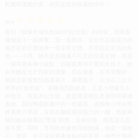
歡樂和溫暖的書，絕對是值得收藏的佳作！
☆
☆
☆
☆
☆
评分
收到《我傢有個魚乾妹(07)紀念版》的時候，我簡直
像個孩子一樣興奮。我一直覺得，這部作品最成功的
地方在於它塑造瞭一個非常立體、非常貼近生活的角
色——小埋。她不是那種遙不可及的完美女神，而是
一個有著各種小缺點，但卻真實得可愛的女孩子。她
在外麵是光芒四射的偶像，但在傢裏，在哥哥麵前，
她就是那個隻想抱著薯片，裹著毯子，沉浸在二次元
世界的“魚乾妹”。這種強烈的反差，正是小埋吸引人
的地方。而這本紀念版，更是將這種反差展現得淋灕
盡緻。我特彆喜歡書中的一些篇章，描繪瞭小埋在學
校裏努力學習，在朋友麵前展現魅力的一麵，然後再
轉到她在傢裏的“墮落”狀態，這種切換，簡直讓人忍
俊不禁。同時，哥哥的形象也同樣飽滿，他是一個耐
心、溫柔、並且深深愛著妹妹的好哥哥。他們之間的