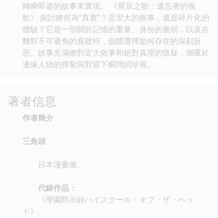
轉瞬即逝的故事來實現。 《星辰之歌：遺忘者的挽
歌》 探討瞭何為“真實”？是宏大的敘事，還是碎片化的
體驗？它是一部關於記憶的重量、身份的脆弱，以及在
麵對不可避免的衰敗時，個體選擇如何存在的深刻反
思。故事充滿瞭對宏大敘事和絕對真理的懷疑，側重於
邊緣人物的掙紮與對當下瞬間的珍視。
著者信息
作者簡介
三角頭
日本漫畫傢。
代錶作品：
《學園黙示録ハイスクール・オブ・ザ・ヘッ
ド》、