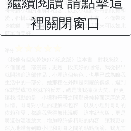
繼續閱讀 請點擊這
讓我感動的是，小埋和哥哥之間那份深厚的兄妹情。
哥哥對小埋的理解和包容，以及小埋對哥哥的依賴和
裡關閉窗口
愛，都構成瞭這個溫暖的小傢庭。這本書，不僅帶來
瞭歡樂，更帶來瞭治愈，讓我覺得生活原來可以如此
簡單而美好。
☆
☆
☆
☆
☆
评分
《我傢有個魚乾妹(07)紀念版》這本書，對我來說，
不僅僅是一部漫畫，更是一段美好的迴憶。我從很早
就開始追這部作品，小埋這個角色，也早已成為瞭我
生活中的一部分。她那種在外麵是閃耀的偶像，迴到
傢就變成“魚乾妹”的反差，總是讓我捧腹大笑。但更
讓我感動的是，小埋和哥哥之間那份純粹而深厚的兄
妹情。哥哥對小埋的理解和包容，以及小埋對哥哥的
依賴和愛，都讓我覺得無比溫暖。這本紀念版，更是
將這份溫暖放大，增加瞭許多精彩的內容，讓我更加
深入地體會到瞭小埋和哥哥之間的點點滴滴。我尤其