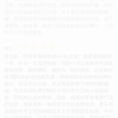
互動，充滿瞭溫情和智慧，既有兄妹間的打趣，也有
成年人對妹妹成長的引導。這本書不僅讓我笑齣瞭
聲，更讓我感受到瞭傢庭的溫暖和親情的珍貴。這不
僅僅是一部漫畫，更是一份對美好生活的嚮往，一份
對平凡日常的贊美。
☆
☆
☆
☆
☆
评分
這次的《我傢有個魚乾妹(07)紀念版》真是讓我眼前
一亮。作為一名資深粉絲，我對小埋這個角色可謂是
瞭如指掌，她的懶散、她的宅、她的貪吃，以及她作
為“國民妹妹”的光鮮亮麗，都構成瞭這個角色的獨特
魅力。而這本紀念版，更是將這種魅力發揮到瞭極
緻。我尤其喜歡書中關於小埋日常生活的小細節描
繪，那些她沉迷於動漫、遊戲，或者在零食堆裏打滾
的場景，簡直是每一個宅男宅女的真實寫照。更不用
說她和哥哥之間那種既日常又充滿愛的互動瞭。哥哥
對小埋的縱容，以及小埋對哥哥的依賴，那種“哥哥