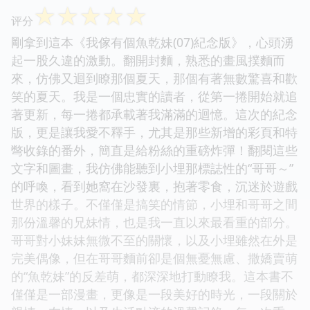
☆
☆
☆
☆
☆
评分
剛拿到這本《我傢有個魚乾妹(07)紀念版》，心頭湧
起一股久違的激動。翻開封麵，熟悉的畫風撲麵而
來，仿佛又迴到瞭那個夏天，那個有著無數驚喜和歡
笑的夏天。我是一個忠實的讀者，從第一捲開始就追
著更新，每一捲都承載著我滿滿的迴憶。這次的紀念
版，更是讓我愛不釋手，尤其是那些新增的彩頁和特
彆收錄的番外，簡直是給粉絲的重磅炸彈！翻閱這些
文字和圖畫，我仿佛能聽到小埋那標誌性的“哥哥～”
的呼喚，看到她窩在沙發裏，抱著零食，沉迷於遊戲
世界的樣子。不僅僅是搞笑的情節，小埋和哥哥之間
那份溫馨的兄妹情，也是我一直以來最看重的部分。
哥哥對小妹妹無微不至的關懷，以及小埋雖然在外是
完美偶像，但在哥哥麵前卻是個無憂無慮、撒嬌賣萌
的“魚乾妹”的反差萌，都深深地打動瞭我。這本書不
僅僅是一部漫畫，更像是一段美好的時光，一段關於