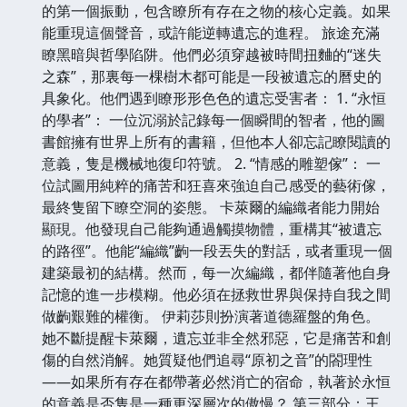
的第一個振動，包含瞭所有存在之物的核心定義。如果
能重現這個聲音，或許能逆轉遺忘的進程。 旅途充滿
瞭黑暗與哲學陷阱。他們必須穿越被時間扭麯的“迷失
之森”，那裏每一棵樹木都可能是一段被遺忘的曆史的
具象化。他們遇到瞭形形色色的遺忘受害者： 1. “永恒
的學者”： 一位沉溺於記錄每一個瞬間的智者，他的圖
書館擁有世界上所有的書籍，但他本人卻忘記瞭閱讀的
意義，隻是機械地復印符號。 2. “情感的雕塑傢”： 一
位試圖用純粹的痛苦和狂喜來強迫自己感受的藝術傢，
最終隻留下瞭空洞的姿態。 卡萊爾的編織者能力開始
顯現。他發現自己能夠通過觸摸物體，重構其“被遺忘
的路徑”。他能“編織”齣一段丟失的對話，或者重現一個
建築最初的結構。然而，每一次編織，都伴隨著他自身
記憶的進一步模糊。他必須在拯救世界與保持自我之間
做齣艱難的權衡。 伊莉莎則扮演著道德羅盤的角色。
她不斷提醒卡萊爾，遺忘並非全然邪惡，它是痛苦和創
傷的自然消解。她質疑他們追尋“原初之音”的閤理性
——如果所有存在都帶著必然消亡的宿命，執著於永恒
的意義是否隻是一種更深層次的傲慢？ 第三部分：王