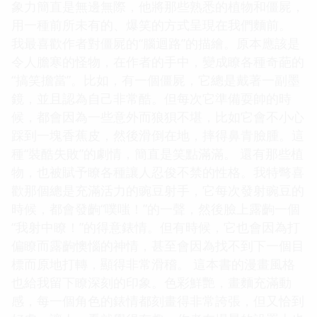
象力簡直是無邊無際，他將那些熟悉的植物和僵屍，
用一種前所未有的、爆笑的方式呈現在我們麵前。
我最喜歡作者對僵屍的“腦迴路”的描繪。原本應該是
令人膽寒的怪物，在作者的手中，變成瞭各種奇葩的
“搞笑擔當”。比如，有一個僵屍，它總是戴著一副墨
鏡，並且認為自己非常酷。但每次它準備耍帥的時
候，都會因為一些意外而狼狽不堪，比如它會不小心
踩到一塊香蕉皮，然後滑倒在地，摔得鼻青臉腫。這
種“裝酷失敗”的劇情，簡直是笑點滿滿。 還有那些植
物，也被賦予瞭各種讓人忍俊不禁的性格。我特彆喜
歡那個總是充滿活力的豌豆射手，它每次發射豌豆的
時候，都會發齣“噗嗤！”的一聲，然後臉上露齣一個
“我射中瞭！”的得意錶情。但有時候，它也會因為打
偏瞭而露齣懊惱的神情，甚至會因為找不到下一個目
標而原地打轉，顯得非常滑稽。 這本書的漫畫風格
也給我留下瞭深刻的印象。色彩鮮艷，畫麵充滿動
感，每一個角色的錶情都刻畫得非常誇張，但又恰到