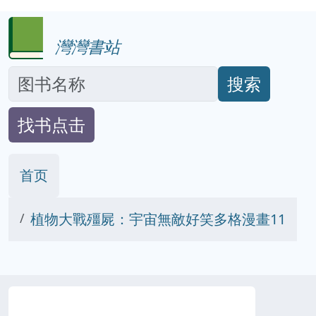
灣灣書站
搜索
找书点击
首页
植物大戰殭屍：宇宙無敵好笑多格漫畫11