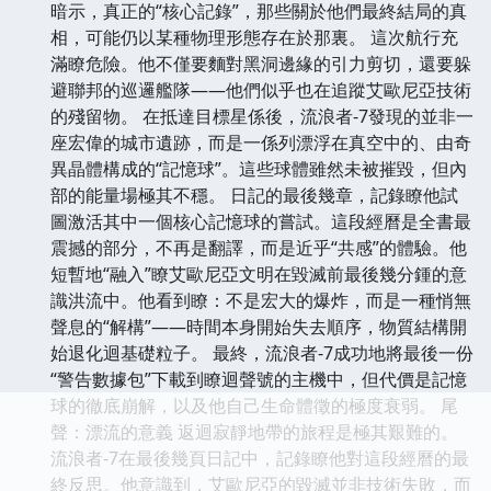
暗示，真正的“核心記錄”，那些關於他們最終結局的真
相，可能仍以某種物理形態存在於那裏。 這次航行充
滿瞭危險。他不僅要麵對黑洞邊緣的引力剪切，還要躲
避聯邦的巡邏艦隊——他們似乎也在追蹤艾歐尼亞技術
的殘留物。 在抵達目標星係後，流浪者-7發現的並非一
座宏偉的城市遺跡，而是一係列漂浮在真空中的、由奇
異晶體構成的“記憶球”。這些球體雖然未被摧毀，但內
部的能量場極其不穩。 日記的最後幾章，記錄瞭他試
圖激活其中一個核心記憶球的嘗試。這段經曆是全書最
震撼的部分，不再是翻譯，而是近乎“共感”的體驗。他
短暫地“融入”瞭艾歐尼亞文明在毀滅前最後幾分鍾的意
識洪流中。他看到瞭：不是宏大的爆炸，而是一種悄無
聲息的“解構”——時間本身開始失去順序，物質結構開
始退化迴基礎粒子。 最終，流浪者-7成功地將最後一份
“警告數據包”下載到瞭迴聲號的主機中，但代價是記憶
球的徹底崩解，以及他自己生命體徵的極度衰弱。 尾
聲：漂流的意義 返迴寂靜地帶的旅程是極其艱難的。
流浪者-7在最後幾頁日記中，記錄瞭他對這段經曆的最
終反思。他意識到，艾歐尼亞的毀滅並非技術失敗，而