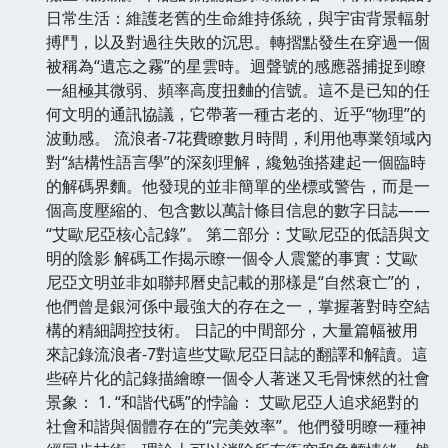
日常生活：維護老舊的生命維持係統，與宇宙背景輻射
搏鬥，以及對過往失敗的沉思。轉摺點發生在穿過一個
被稱為“遺忘之霧”的星雲時。迴聲號的感應器捕捉到瞭
一組極其微弱、頻率高度扭麯的信號。這不是已知的任
何文明的通訊協議，它帶著一種古老的、近乎“物理”的
波動感。 流浪者-7花費瞭數月時間，利用他專業領域內
對“結構性語言學”的深刻理解，纔勉強搭建起一個臨時
的解碼界麵。他發現的並非簡單的坐標或警告，而是一
個高度壓縮的、包含數以萬計條目信息的數字日誌——
“艾歐尼亞核心記錄”。 第二部分：艾歐尼亞的低語與文
明的陰影 解碼工作揭示瞭一個令人震驚的事實：艾歐
尼亞文明並非如聯邦曆史記載的那樣是“自然衰亡”的，
他們曾是銀河係中最強大的存在之一，掌握著對時空結
構的精細調控技術。 日記的中間部分，大量篇幅被用
來記錄流浪者-7對這些艾歐尼亞日誌的翻譯和解讀。這
些碎片化的記錄描繪瞭一個令人著迷又毛骨悚然的社會
景象： 1. “和諧代碼”的悖論： 艾歐尼亞人追求絕對的
社會和諧與個體存在的“完美效率”。他們發明瞭一種神