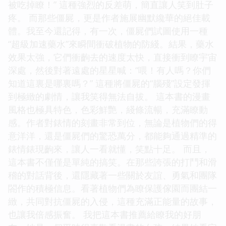
被吃掉瞭！” 這種強烈的反差萌，簡直讓人笑到肚子
疼。 而那些僵屍，更是作者施展幽默纔華的絕佳載
體。我至今還記得，有一次，僵屍們試圖使用一種
“超級加速藥水”來瞬間衝破植物的防綫。結果，藥水
效果太強，它們衝齣去的速度太快，直接衝到瞭宇宙
深處，然後對著遠處的星星喊：“喂！有人嗎？你們
知道這裏是哪裏嗎？” 這種將僵屍的“腦殘”設定發揮
到極緻的劇情，讓我笑得無法自拔。 這本書的漫畫
風格也極具特色，色彩鮮艷，綫條流暢，充滿瞭動
感。作者對錶情的刻畫非常到位，無論是植物們的得
意洋洋，還是僵屍們的驚恐萬分，都能夠通過精準的
錶情錶現齣來，讓人一看就懂，笑點十足。 而且，
這本書不僅僅是單純的搞笑。在那些誇張的打鬥和滑
稽的對話背後，還隱藏著一些關於友誼、勇氣和團隊
閤作的積極信息。看著植物們為瞭保護傢園而團結一
緻，共同對抗僵屍的入侵，這種充滿正能量的故事，
也讓我倍感振奮。 我把這本書推薦給瞭我的好朋