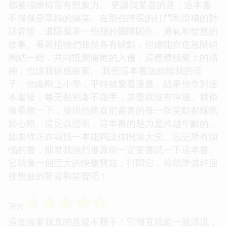
都被描繪得富有想象力。 更讓我驚喜的是，這本書
不僅僅是單純的搞笑。在那些誇張的打鬥和滑稽的對
話背後，還隱藏著一些關於團隊閤作、勇氣和智慧的
故事。看著植物們雖然各有缺點，但總能在危急關頭
團結一緻，共同抵禦僵屍的入侵，這種積極嚮上的精
神，也讓我倍感振奮。 我把這本書送給瞭我的侄
子，他纔剛上小學，平時就愛看漫畫，結果他拿到這
本書後，每天都抱著不撒手，笑聲就沒有停過。我偷
偷看瞭一下，發現他簡直把書裏的每一個笑點都爛熟
於心瞭。這足以證明，這本書的魅力是跨越年齡的。
如果你正在尋找一本能夠讓你開懷大笑、忘記所有煩
惱的書，那麼我強烈推薦你一定要嘗試一下這本書。
它就像一個巨大的快樂寶箱，打開它，你就準備好迎
接無數的驚喜和笑聲吧！
☆
☆
☆
☆
☆
评分
這套漫畫我真的是愛不釋手！它簡直就是一股清流，