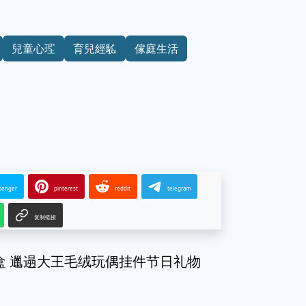
兒童心理
育兒經驗
傢庭生活
senger
pinterest
reddit
telegram
复制链接
盲盒 邋遢大王毛绒玩偶挂件节日礼物