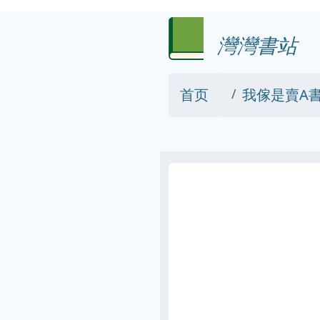
灣灣書站
首页
我傢是賣A書的