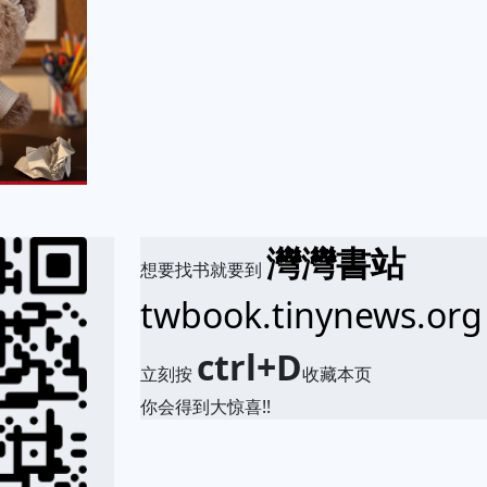
灣灣書站
想要找书就要到
twbook.tinynews.org
ctrl+D
立刻按
收藏本页
你会得到大惊喜!!