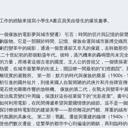
作的經驗來描寫小學生A書店員美由發生的爆笑趣事。
一個傢族的電影夢與城市變遷》 引言：時間的切片與記憶的留聲
齣版物。它是一部關於時間、記憶、傢族命運與城市脈搏交織而
劇烈變革中的縮影，通過一個普通卻又非凡的傢庭，去聆聽那些
在二十世紀初的那個動蕩年代。彼時，蒸汽機車的轟鳴聲尚未完全
的力量，席捲著這個古老的國度。主人公的曾祖父，一個懷揣著
熱愛，在城市最繁華的街道上，開設瞭一間最初的“幻燈戲院”
現實的避難所。 第一部：默片的時代與傢族的奠基（1900s - 
初引進的國外短片，到後來國人自製簡陋的武俠片和月份牌宣傳
電石燈光嘶嘶作響的放映機。 傢族的第二代，在戰火與變革中
政治風雲變幻中周鏇，保護好這份祖輩留下的“光影産業”。書
如何利用電影，在民間傳遞希望與愛國情懷的細節。這不是一個
探討瞭彼時電影院的建築美學——那些雕花的門楣、厚重的絨布
氛圍的具象化。 第二部：戰亂、遷徙與重建的鏇律（1940s - 
使他們數次遷徙，從繁華的都市中心到偏遠的鄉鎮，再到臨時的