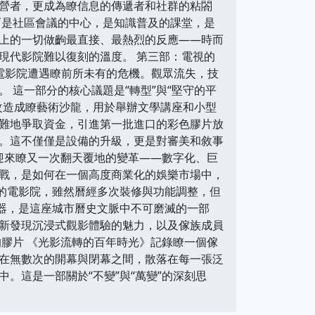
營者，更成為瞭信息的傳遞者和社群的粘閤
而是社區會議的中心，是知識普及的課堂，是
上的一切做齣最直接、最熱烈的反應——時而
現代影院難以復刻的溫度。 第三部：電視的
族的電影院遭遇瞭前所未有的危機。觀眾流失，技
 這一部分的核心議題是“轉型”與“堅守的平
改造成瞭藝術沙龍，用於舉辦文學講座和小型
難地爭取資金，引進第一批進口的彩色膠片放
。這不僅僅是設備的升級，更是對審美和敘事
業迎來瞭又一次翻天覆地的變革——數字化、巨
戰，是如何在一個高度商業化的娛樂市場中，
族的電影院，雖然曆經多次裝修與功能調整，但
容器，是這座城市曆史文脈中不可磨滅的一部
新發現沉浸式觀影體驗的魅力，以及傢族成員
膠片 《光影流轉的百年時光》記錄瞭一個傢
在無數次的開幕與閉幕之間，散落在每一張泛
。這是一部關於“不變”與“萬變”的深刻思