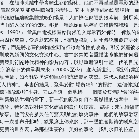
者，在顛沛流離中學會瞭生存的藝術。他們不再僅僅是電影的經
，電影院的功能發生瞭深刻的變化。它不再是單純的娛樂場所，
中細緻描繪瞭集體放映的場景：人們擠在簡陋的銀幕前，對屏幕
時而陷入深沉的沉默。那是一種原始而純粹的集體情感體驗，是
0s - 1990s） 當黑白電視機開始悄然進入尋常百姓傢時，傢
第四代成員，受過新式教育，他們意識到，固守傳統無疑是等死。
放棄，而是將老舊的劇場空間進行瞭創造性的改造。部分影廳被
則成為新興的文化交流中心。書中的篇幅著重描述瞭他們如何艱
新策劃符閤時代精神的影片內容，以期重新吸引年輕一代的目光
數字浪潮下的傳承與未來（2000s 至今） 進入新世紀，電影行
族産業，如今麵對著連鎖巨頭和流媒體的夾擊。這代人麵臨的挑
匠人精神”。 本書的結尾，聚焦於對“場所精神”的探討。這個傢
瞭“播放影片”本身。它成為瞭一個地標，一個關於集體記憶的
重新煥發生機的當下，新一代的觀眾如何在新媒體的包圍中，重
熱愛，轉化為對社區文化建設的責任與擔當。 結語：未完待續的
故事。他們沒有參與任何驚天動地的曆史事件，他們的故事散落
每一次幕布升起時，觀眾席上傳來的，那一聲飽含期待的嘆息之中
更新的世界裏，為那些重要的、美好的事物，找到永恒的位置。