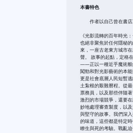
本書特色
作者以自己曾在書店工
《光影流轉的百年時光：
也絕非聚焦於任何隱秘的
來，一座古老東方城市在
聲。 故事的起點，定格
——正以一種近乎魔術般
闖勁和對光影藝術的本能
更是社會底層人民短暫逃離
土紮根的艱難曆程。從最
票務員，以及那些伴隨著
激烈的市場競爭，還要在
妙地處理審查製度，以及
與堅守的故事。我們深入
的味道，這些都是特定時代
瞭生與死的考驗。戰亂迫