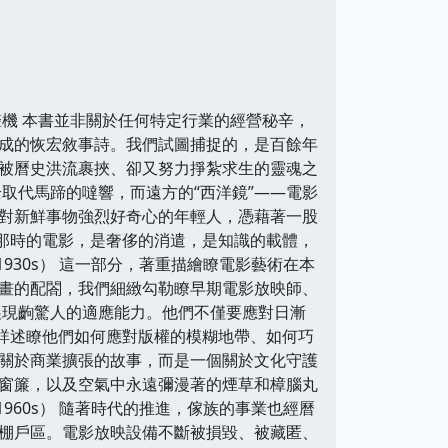
機 本書並非關於任何特定行業的經營秘辛，
成的恢宏敘事詩。我們試圖捕捉的，是百餘年
被曆史洪流裹挾、卻又努力掙紮求生的靈魂之
取代馬蹄的噠響，而遠方的“西洋鏡”——電影
對新鮮事物強烈好奇心的年輕人，憑藉著一股
。那時的電影，是奢侈的消遣，是知識的載體，
1930s） 這一部分，著重描繪瞭電影藝術在本
畫的配閤，我們細緻勾勒瞭早期電影放映師、
展現齣驚人的適應能力。他們不僅要應對日漸
中詳述瞭他們如何應對版權的模糊地帶、如何巧
關於商業擴張的故事，而是一個關於文化守護
窗簾，以及空氣中永遠彌漫著的煙草和樟腦丸
1960s） 隨著時代的推進，傢族的事業也經曆
棚戶區。電影放映設備不斷被損毀、被藏匿、