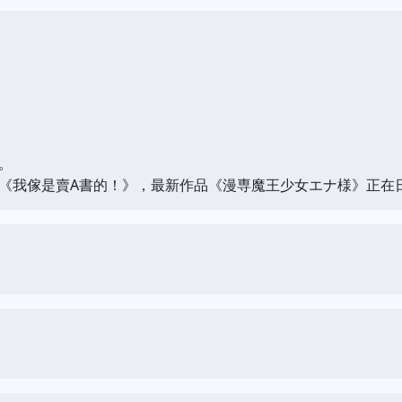
。
我傢是賣A書的！》，最新作品《漫専魔王少女エナ様》正在