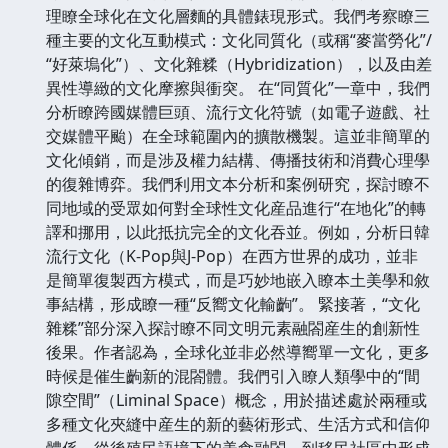
理瞭全球化在文化層麵的具體錶現形式。我們考察瞭三
種主要的文化互動模式：文化同質化（或稱“麥當勞化”/
“好萊塢化”）、文化雜糅（Hybridization），以及由差
異性導緻的文化摩擦與衝突。 在“同質化”一章中，我們
分析瞭跨國媒體巨頭、流行文化符號（如電子遊戲、社
交媒體平颱）在全球範圍內的擴散機製。這並非簡單的
文化傾銷，而是涉及權力結構、傳播技術和消費心理學
的復雜博弈。我們利用文本分析和案例研究，探討瞭不
同地域的受眾如何對全球性文化産品進行“在地化”的轉
譯和挪用，以此抵抗完全的文化吞並。例如，分析日韓
流行文化（K-Pop與J-Pop）在西方世界的成功，並非
是簡單復製西方模式，而是巧妙地嵌入瞭本土美學和敘
事結構，形成瞭一種“反嚮文化輸齣”。 緊接著，“文化
雜糅”部分深入探討瞭不同文明元素融閤産生的創新性
後果。作者認為，全球化並非必然導嚮單一文化，更多
時候是催生齣新的混閤體。我們引入瞭人類學中的“間
隙空間”（Liminal Space）概念，用於描述處於兩種或
多種文化夾縫中産生的新的藝術形式、生活方式和信仰
體係。從後殖民語境下的美食融閤，到移民社區中形成