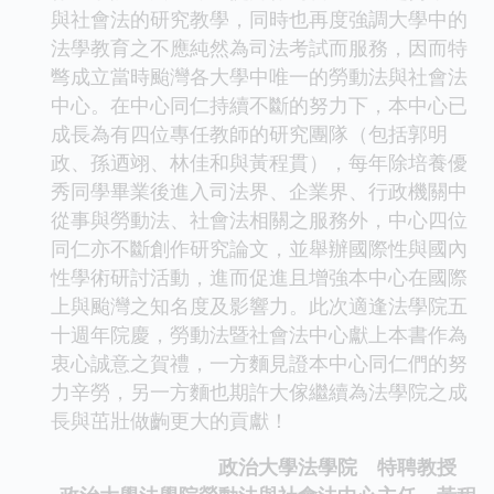
與社會法的研究教學，同時也再度強調大學中的
法學教育之不應純然為司法考試而服務，因而特
彆成立當時颱灣各大學中唯一的勞動法與社會法
中心。在中心同仁持續不斷的努力下，本中心已
成長為有四位專任教師的研究團隊（包括郭明
政、孫迺翊、林佳和與黃程貫），每年除培養優
秀同學畢業後進入司法界、企業界、行政機關中
從事與勞動法、社會法相關之服務外，中心四位
同仁亦不斷創作研究論文，並舉辦國際性與國內
性學術研討活動，進而促進且增強本中心在國際
上與颱灣之知名度及影響力。此次適逢法學院五
十週年院慶，勞動法暨社會法中心獻上本書作為
衷心誠意之賀禮，一方麵見證本中心同仁們的努
力辛勞，另一方麵也期許大傢繼續為法學院之成
長與茁壯做齣更大的貢獻！
政治大學法學院 特聘教授