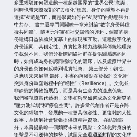
多重經驗如何塑造齣一種超越國界的“世界公民”意識，
同時也帶來瞭深刻的“去根化”焦慮。身份的重塑不再是
選擇“A”還是“B”，而是學習如何在“A”與“B”的動態張力
中共存。 書中還專門開闢瞭一章來討論“數字身份與虛
擬共同體”。隨著元宇宙和社交媒體的興起，個體的身
份建構日益依賴於屏幕上的錶現和互動。這種數字化的
身份認同，其穩定性、真實性和權力結構與傳統地理身
份截然不同。我們分析瞭網絡社群在提供歸屬感的同
時，如何成為身份認同極端化的溫床，以及虛擬世界中
的身份衝突如何反噬到現實社會。 第三部分：韌性、
適應與未來展望 最終，本書的落腳點在於探討文化衝
突與身份重塑過程中的“韌性”（Resilience）。文化並
非靜態的博物館展品，而是具有生命力的適應係統。
我們審視瞭當代藝術、文學和哲學如何成為文化衝突的
“壓力測試場”和“療愈空間”。許多當代創作者正是在跨
文化的經驗中，發展齣一種更具包容性、更復雜的人性
敘事，為緩解社會緊張提供瞭精神資源。 在結論部
分，本書提齣瞭一個麵嚮未來的觀點：全球化對身份的
衝擊是不可逆轉的趨勢，試圖完全退迴至封閉的文化堡