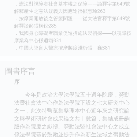
．憲法對視障者社會基本權之保障——論釋字第649號
解釋産生之憲法疑義與因應途徑∕邵惠玲∕263
．按摩業開放後之管製問題——從大法官釋字第649號
解釋談起∕張桐銳∕285
．我國身心障礙者職業促進措施法製初探——以視障按
摩業為中心∕孫迺翊∕331
．中國大陸盲人醫療按摩製度淺析∕張 巍∕381
圖書序言
序
今年是政治大學法學院五十週年院慶，勞動
法暨社會法中心作為法學院下設之七大研究中心
之一，此次特彆蒐集整理本中心近年來之研究論
文與學術研討會成果論文共十數篇，集結成冊齣
版作為院慶之獻禮。勞動法暨社會法中心之成立
係法學院基於鼓勵並提升作為新生法域之勞動法