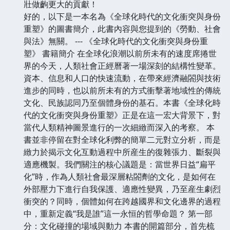
壯做齣更大的貢獻！
好的，以下是一本名為《全球化時代的文化衝突與身份
重塑》的圖書簡介，此書內容與您提到的《勞動、社會
與法》無關。 --- 《全球化時代的文化衝突與身份重
塑》 書籍簡介 在全球化浪潮以前所未有的速度席捲世
界的今天，人類社會正經曆著一場深刻的結構性變革。
資本、信息和人口的快速流動，在帶來經濟融閤與技術
進步的同時，也以前所未有的方式衝擊著地域性的傳統
文化、民族認同乃至個體身份的基石。本書《全球化時
代的文化衝突與身份重塑》正是在這一宏大背景下，對
當代人類精神圖景進行的一次細緻而深入的考察。 本
書並非停留在對全球化利弊的簡單二元對立分析，而是
緻力於揭示文化互動過程中所産生的復雜張力、斷裂與
適應機製。我們關注的核心議題是：當世界日益“扁平
化”時，作為人類社會最深層粘閤劑的文化，是如何在
外部壓力下進行自我保護、適應性變異，乃至産生劇烈
衝突的？同時，個體如何在跨越國界和文化邊界的過程
中，重新定義“我是誰”這一永恒的哲學命題？ 第一部
分：文化碰撞的場域與動力 本書的開篇部分，首先梳