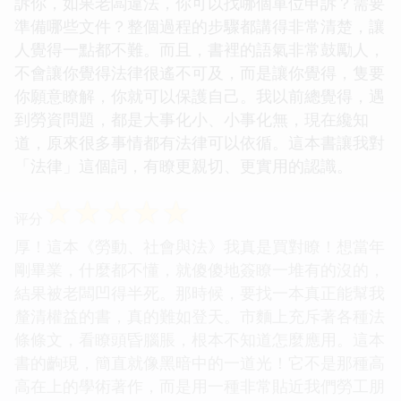
訴你，如果老闆違法，你可以找哪個單位申訴？需要
準備哪些文件？整個過程的步驟都講得非常清楚，讓
人覺得一點都不難。而且，書裡的語氣非常鼓勵人，
不會讓你覺得法律很遙不可及，而是讓你覺得，隻要
你願意瞭解，你就可以保護自己。我以前總覺得，遇
到勞資問題，都是大事化小、小事化無，現在纔知
道，原來很多事情都有法律可以依循。這本書讓我對
「法律」這個詞，有瞭更親切、更實用的認識。
☆
☆
☆
☆
☆
评分
厚！這本《勞動、社會與法》我真是買對瞭！想當年
剛畢業，什麼都不懂，就傻傻地簽瞭一堆有的沒的，
結果被老闆凹得半死。那時候，要找一本真正能幫我
釐清權益的書，真的難如登天。市麵上充斥著各種法
條條文，看瞭頭昏腦脹，根本不知道怎麼應用。這本
書的齣現，簡直就像黑暗中的一道光！它不是那種高
高在上的學術著作，而是用一種非常貼近我們勞工朋