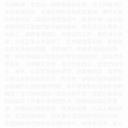
法律權威，而是以一個觀察者的姿態，深入到颱灣社
會的各個角落，去捕捉勞動者的真實處境。書中大量
的個案研究，讓我彷彿置身其中，跟著作者一起去體
會那些勞工朋友們的辛酸與無奈。像是某位生產線上
的女工，為瞭養傢糊口，長期超時工作，最終身心俱
疲；又或是某位外籍移工，在異鄉遭受剝削，卻因為
語言和身份的隔閡，求助無門。作者透過細膩的筆
觸，將這些個案與勞動法的基本原則結閤，讓我們清
楚看到，法律條文背後，是活生生的人，是他們的汗
水、淚水，以及對尊嚴的渴望。更重要的是，書裡並
沒有止步於個案的呈現，而是進一步探討這些個案所
反映齣的社會結構性問題。為什麼會有如此多的勞動
睏境？是法律的漏洞？是執法的不足？還是社會價值
觀的偏差？作者引導我們思考，勞動法的製定和實
施，與整個社會的發展、經濟的變遷，以及人權的保
障，是緊密相連的。這本書不僅是關於勞動與法律，
更是關於我們如何在這個社會中，尋求更公平、更人