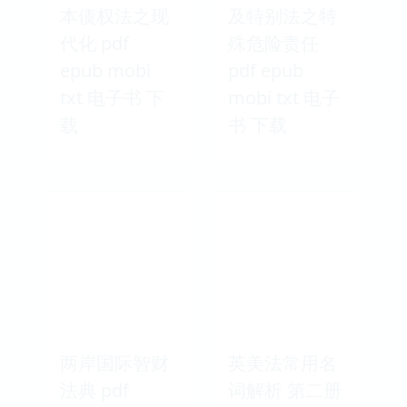
本债权法之现
及特别法之特
代化 pdf
殊危险责任
epub mobi
pdf epub
txt 电子书 下
mobi txt 电子
载
书 下载
两岸国际智财
英美法常用名
法典 pdf
词解析 第二册