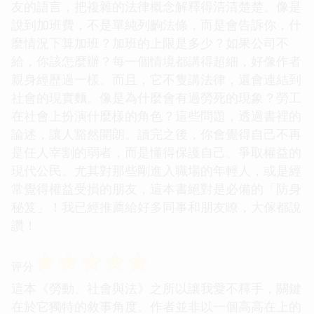
友的語言，把複雜的法律概念解釋得清清楚楚。像是
說到加班費，不是單純列齣法條，而是會告訴你，什
麼情況下算加班？加班的上限是多少？如果公司不
給，你該怎麼辦？每一個情境都講得超細，好像作者
親身經歷過一樣。而且，它不隻講法律，還會連結到
社會的現實麵。像是為什麼會有過勞死的現象？勞工
在社會上扮演什麼樣的角色？這些問題，透過書裡的
論述，讓人豁然開朗。讀完之後，你會覺得自己不再
是任人宰割的弱者，而是懂得保護自己、爭取權益的
現代公民。尤其對那些剛進入職場的年輕人，或是經
常覺得權益受損的朋友，這本書絕對是必備的「防身
秘笈」！我已經推薦給好多同事和朋友瞭，大傢都說
讚！
☆
☆
☆
☆
☆
评分
這本《勞動、社會與法》之所以讓我愛不釋手，關鍵
在於它獨特的敘事角度。作者並非以一個高高在上的