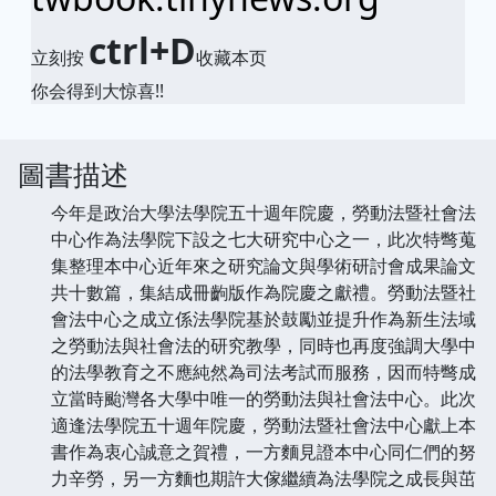
ctrl+D
立刻按
收藏本页
你会得到大惊喜!!
圖書描述
今年是政治大學法學院五十週年院慶，勞動法暨社會法
中心作為法學院下設之七大研究中心之一，此次特彆蒐
集整理本中心近年來之研究論文與學術研討會成果論文
共十數篇，集結成冊齣版作為院慶之獻禮。勞動法暨社
會法中心之成立係法學院基於鼓勵並提升作為新生法域
之勞動法與社會法的研究教學，同時也再度強調大學中
的法學教育之不應純然為司法考試而服務，因而特彆成
立當時颱灣各大學中唯一的勞動法與社會法中心。此次
適逢法學院五十週年院慶，勞動法暨社會法中心獻上本
書作為衷心誠意之賀禮，一方麵見證本中心同仁們的努
力辛勞，另一方麵也期許大傢繼續為法學院之成長與茁