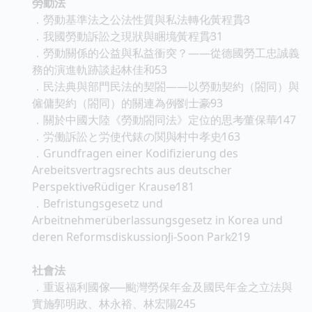
勞動法
．勞動基準法之公法性質與私法轉化∕黃程貫∕3
．我國勞動訴訟之現狀與睏境∕黃程貫∕31
．勞動關係的公益與私益衝突？——從德國勞工忠誠義
務的演進軌跡談起∕林佳和∕53
．民法典與部門民法的契閤——以勞動契約（閤同）與
僱傭契約（閤同）的關連為例∕劉士豪∕93
．關於中國大陸《勞動閤同法》定位的思考∕董保華∕147
．労働訴訟と労使代錶の関與∕村中孝史∕163
．Grundfragen einer Kodifizierung des
Arebeitsvertragsrechts aus deutscher
Perspektive∕Rüdiger Krause∕181
．Befristungsgesetz und
Arbeitnehmerüberlassungsgesetz in Korea und
deren Reformsdiskussion∕Ji-Soon Park∕219
社會法
．重返福利國傢──颱灣勞保年金及國民年金之立法與
實施∕郭明政、林永裕、林宏陽∕245