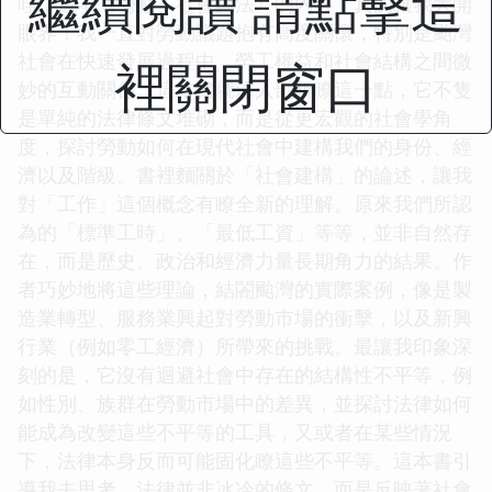
繼續閱讀 請點擊這
哇，這本《勞動、社會與法》的內容，真的讓我大開
眼界！我一直對勞動議題抱有高度關懷，特別是颱灣
社會在快速發展過程中，勞工權益和社會結構之間微
裡關閉窗口
妙的互動關係。這本書就深入剖析瞭這一點，它不隻
是單純的法律條文堆砌，而是從更宏觀的社會學角
度，探討勞動如何在現代社會中建構我們的身份、經
濟以及階級。書裡麵關於「社會建構」的論述，讓我
對「工作」這個概念有瞭全新的理解。原來我們所認
為的「標準工時」、「最低工資」等等，並非自然存
在，而是歷史、政治和經濟力量長期角力的結果。作
者巧妙地將這些理論，結閤颱灣的實際案例，像是製
造業轉型、服務業興起對勞動市場的衝擊，以及新興
行業（例如零工經濟）所帶來的挑戰。最讓我印象深
刻的是，它沒有迴避社會中存在的結構性不平等，例
如性別、族群在勞動市場中的差異，並探討法律如何
能成為改變這些不平等的工具，又或者在某些情況
下，法律本身反而可能固化瞭這些不平等。這本書引
導我去思考，法律並非冰冷的條文，而是反映著社會