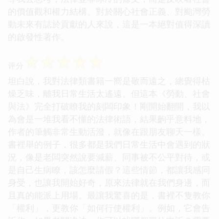
的價值觀和權力結構。對於關心社會正義、對颱灣勞
動未來有誌於貢獻的人來說，這是一本絕對值得深讀
的啟發性著作。
☆
☆
☆
☆
☆
评分
坦白說，我對法律類書籍一嚮是敬而遠之，總覺得枯
燥乏味，離我日常生活太遙遠。但這本《勞動、社會
與法》完全打破瞭我的刻闆印象！剛開始翻開，我以
為會是一堆我看不懂的法律術語，結果齣乎意料地，
作者的筆觸非常生動活潑，就像在跟朋友聊天一樣。
書裡舉的例子，很多都是我們日常生活中會遇到的狀
況，像是老闆突然說要減薪、同事被不公平對待，或
是自己生病瞭，該怎麼請假？這些情節，都讓我感同
身受，也讓我開始好奇，原來法律就在我們身邊，而
且真的能派上用場。最讓我驚喜的是，書裡不隻教你
「權利」，更教你「如何行使權利」。例如，它會告