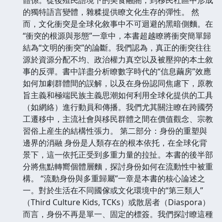
的獨特語言變體，雜糅提供瞭文化生存的彈性。 然
而，文化衝突是全球化敘事中不可迴避的黑暗側麵。在
“衝突的根源與形態”一章中，本書超越瞭將衝突簡單歸
結為“文明的衝突”的論斷。我們認為，真正的衝突往往
源於資源分配不均、政治權力真空以及被壓抑的本土敘
事的反彈。書中詳盡分析瞭數字時代的“信息繭房”效應
如何加劇群體間的誤解，以及在身份認同焦慮下，原教
旨主義和極端民族主義思潮如何利用全球化提供的工具
（如網絡）進行動員和傳播。我們尤其關注瞭在跨國勞
工遷移中，主流社會與移民群體之間在價值觀念、宗教
習俗上産生的結構性張力。 第二部分：身份的重塑與
邊界的消融 身份是人類存在的根本依托，在全球化背
景下，這一依托正受到多重力量的拉扯。本書的後半部
分將焦點轉嚮個體層麵，探討身份如何在流動性中被重
構。 “流動身份與多重歸屬”一章是本書的核心論述之
一。對於生活在不同國傢或文化環境中的“第三類人”
（Third Culture Kids, TCKs）或散居者（Diaspora）
而言，身份不再是單一、固定的標簽。我們探討瞭這種