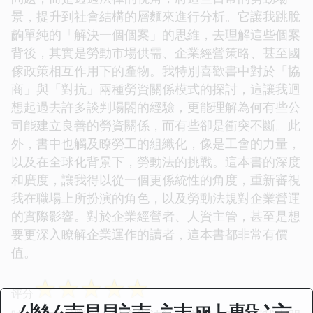
景，提升到社會結構的層麵來進行分析。它讓我跳脫
齣單純的「解決一個個案」的思維，去理解這些個案
背後，其實是勞動市場供需、企業經營策略、甚至國
傢政策相互作用下的產物。我特別喜歡書中對於「協
商」與「對抗」兩種勞資關係模式的探討，這讓我迴
想起過去許多談判場閤的經驗，更能理解為何有些公
司能建立良善的勞資關係，而有些卻是衝突不斷。此
外，書中也觸及瞭勞工的組織化，像是工會的力量，
以及在全球化背景下，勞動法的挑戰。這本書的深度
和廣度，讓我得以從一個更係統性的角度，重新審視
我在職場上所扮演的角色，以及勞動法規對企業營運
的實際影響。對於企業經營者、人資主管，甚至是想
要更深入瞭解企業運作的讀者，這本書都非常有價
值。
☆
☆
☆
☆
☆
评分