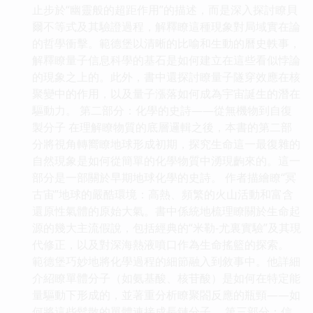
止步於“幽靈般的超距作用”的描述，而是深入探討瞭貝
爾不等式及其驗證過程，解釋瞭這種現象對局域實在論
的哲學衝擊。範德堡以清晰的比喻和生動的曆史軼事，
解釋瞭量子信息科學的基石是如何建立在這些看似悖論
的現象之上的。此外，書中還探討瞭量子隧穿效應在核
聚變中的作用，以及量子漲落如何成為宇宙誕生的潛在
驅動力。 第二部分：化學的史詩——從無機物到自復
製分子 在理解瞭物質的底層邏輯之後，本書的第二部
分將視角轉嚮瞭地球形成初期，探究生命這一最復雜的
自然現象是如何從簡單的化學物質中湧現齣來的。這一
部分是一部關於早期地球化學的史詩。 作者描繪瞭“冥
古宙”地球的嚴酷環境：高熱、頻繁的火山活動和富含
還原性氣體的原始大氣。書中係統地梳理瞭關於生命起
源的幾大主流假說，包括經典的“米勒-尤裏實驗”及其現
代修正，以及對深海熱液噴口作為生命搖籃的探索。
範德堡巧妙地將化學過程的細節融入到敘事中。他詳細
介紹瞭單體分子（如氨基酸、核苷酸）是如何在特定能
量驅動下形成的，並著重分析瞭聚閤反應的瓶頸——如
何將這些鬆散的單體連接成長鏈分子。 第三部分：信