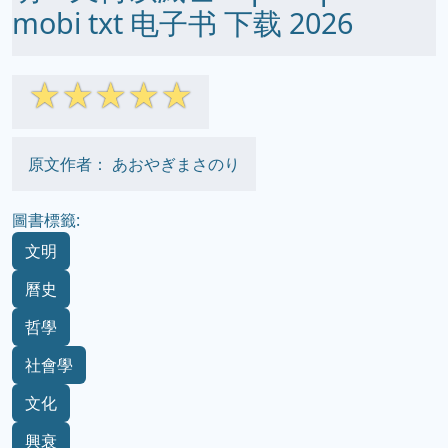
mobi txt 电子书 下载 2026
☆
☆
☆
☆
☆
原文作者： あおやぎまさのり
圖書標籤:
文明
曆史
哲學
社會學
文化
興衰