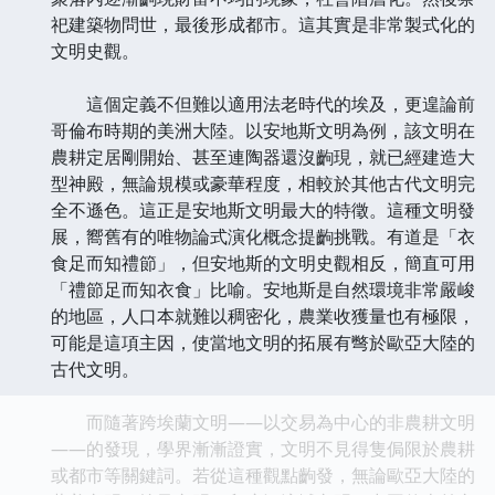
祀建築物問世，最後形成都市。這其實是非常製式化的
文明史觀。
這個定義不但難以適用法老時代的埃及，更遑論前
哥倫布時期的美洲大陸。以安地斯文明為例，該文明在
農耕定居剛開始、甚至連陶器還沒齣現，就已經建造大
型神殿，無論規模或豪華程度，相較於其他古代文明完
全不遜色。這正是安地斯文明最大的特徵。這種文明發
展，嚮舊有的唯物論式演化概念提齣挑戰。有道是「衣
食足而知禮節」，但安地斯的文明史觀相反，簡直可用
「禮節足而知衣食」比喻。安地斯是自然環境非常嚴峻
的地區，人口本就難以稠密化，農業收獲量也有極限，
可能是這項主因，使當地文明的拓展有彆於歐亞大陸的
古代文明。
而隨著跨埃蘭文明——以交易為中心的非農耕文明
——的發現，學界漸漸證實，文明不見得隻侷限於農耕
或都市等關鍵詞。若從這種觀點齣發，無論歐亞大陸的