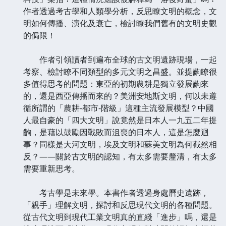
作者透過考古學和人類學分析，反思瞭文明的概念，文
明如何傳播、演化及衰亡，檢討瞭我們舊有的文明史觀
的侷限！
作者引領讀者到遍布全球的古文明遺跡現場，一起
考察、檢討瞭不同類型的多元文明之昌盛。並提齣瞭很
多值得思考的問題：東亞的初期農耕是獨立發展齣來
的，還是西亞傳播而來的？美洲安地斯文明，何以未遵
循所謂的「農耕-都市-階級」這種主流發展模型？中國
人最自豪的「四大文明」說竟然是日本人一九五二年提
齣，是藉以鼓勵因戰敗而沮喪的日本人，這是怎麼迴
事？同樣是大河文明，埃及文明和蘇美文明為何截然相
反？——關於古文明的認知，有太多需要釐清，有太多
需要重新思考。
考古學是未來學。本書作者透過身處曆史遺跡，
「親手」理解文明，探討和反思現代文明的各種問題。
從古代文明到現代工業文明真的直綫「進步」嗎，還是