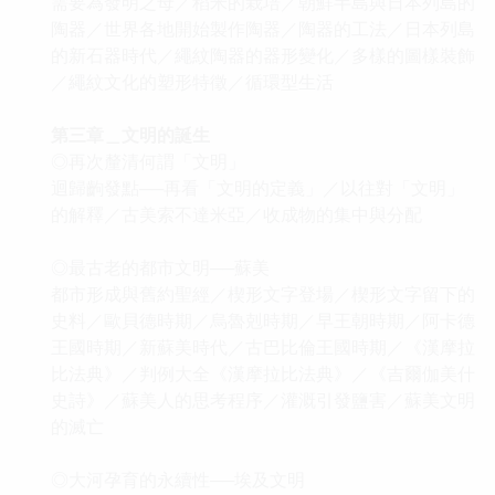
需要為發明之母／稻米的栽培／朝鮮半島與日本列島的
陶器／世界各地開始製作陶器／陶器的工法／日本列島
的新石器時代／繩紋陶器的器形變化／多樣的圖樣裝飾
／繩紋文化的塑形特徵／循環型生活
第三章＿文明的誕生
◎再次釐清何謂「文明」
迴歸齣發點──再看「文明的定義」／以往對「文明」
的解釋／古美索不達米亞／收成物的集中與分配
◎最古老的都市文明──蘇美
都市形成與舊約聖經／楔形文字登場／楔形文字留下的
史料／歐貝德時期／烏魯剋時期／早王朝時期／阿卡德
王國時期／新蘇美時代／古巴比倫王國時期／《漢摩拉
比法典》／判例大全《漢摩拉比法典》／《吉爾伽美什
史詩》／蘇美人的思考程序／灌溉引發鹽害／蘇美文明
的滅亡
◎大河孕育的永續性──埃及文明