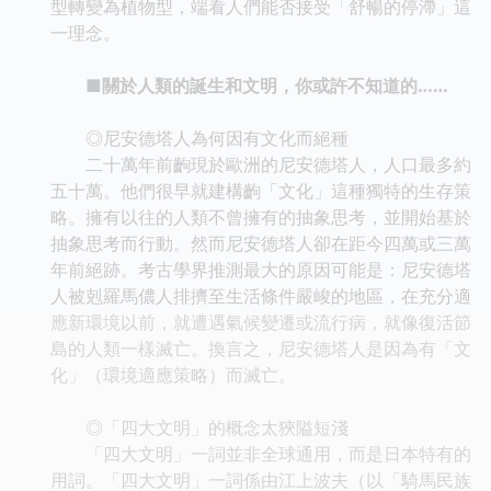
型轉變為植物型，端看人們能否接受「舒暢的停滯」這
一理念。
■關於人類的誕生和文明，你或許不知道的……
◎尼安德塔人為何因有文化而絕種
二十萬年前齣現於歐洲的尼安德塔人，人口最多約
五十萬。他們很早就建構齣「文化」這種獨特的生存策
略。擁有以往的人類不曾擁有的抽象思考，並開始基於
抽象思考而行動。然而尼安德塔人卻在距今四萬或三萬
年前絕跡。考古學界推測最大的原因可能是：尼安德塔
人被剋羅馬儂人排擠至生活條件嚴峻的地區，在充分適
應新環境以前，就遭遇氣候變遷或流行病，就像復活節
島的人類一樣滅亡。換言之，尼安德塔人是因為有「文
化」（環境適應策略）而滅亡。
◎「四大文明」的概念太狹隘短淺
「四大文明」一詞並非全球通用，而是日本特有的
用詞。「四大文明」一詞係由江上波夫（以「騎馬民族