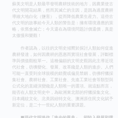
蘇美文明是人類最早發明農耕技術的地方，因農業使古
代文明開花結果，然而其滅亡的主因，是因為過度農耕
導緻大地白化（鹽害），從而降低農業生産力。這些古
代文明的故事給今天人類的警告是：擁有環境適應的策
略，依舊會滅亡；今天還在為環境問題討價還價，真是
太傲慢和樂觀！
作者認為，以往的文明史傾嚮於探討人類如何促進
農耕發達，如何因農耕的恩惠而實現社會發展，評斷標
準與價值觀較單一。這種偏頗的文明史觀因此主導近現
代社會，彷彿變化、發展、改革纔是人類的進步。人們
可能一直受到全球規模的錯覺或偏見禁錮，彷彿狩獵採
集社會、農耕社會、工業社會、先進工業社會等類型與
公式化的直綫演變纔是人類唯一的選項。就這點而言，
能否在人類文明史中，為歐洲東北部的狩獵採集文化、
日本繩紋文化、北美因紐特文化、澳洲原住民文化賦予
新定位，是二十一世紀人類的重要課題。
■現代文明迷信「進步的恩典」，卻陷入發展和環