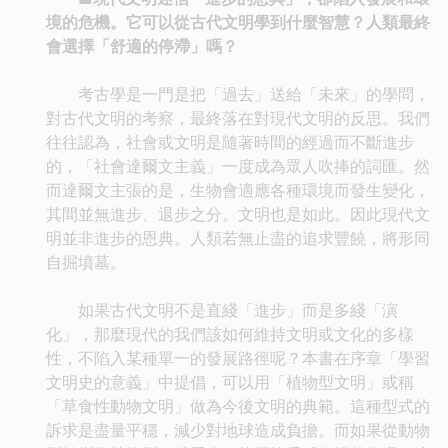
境的危機。它可以從古代文明學到什麼智慧？人類最終
會選擇「舒適的停滯」嗎？
考古學是一門是把「過去」送給「未來」的學問，
對古代文明的考察，最終落在對現代文明的反思。我們
往往認為，社會或文明是隨著時間的經過而不斷進步
的，「社會達爾文主義」一度成為眾人吹捧的詞匯。然
而達爾文主張的是，生物會適應各種環境而發生變化，
其間並無進步、退步之分。文明也是如此。因此現代文
明並非進步的恩典。人類若無止盡的追求豐饒，將形同
自掘墳墓。
如果古代文明不是直綫「進步」而是多綫「演
化」，那麼現代的我們該如何維持文明或文化的多樣
性，不陷入某種單一的發展路徑呢？本書在序章「學習
文明史的意義」中提倡，可以用「植物型文明」或稱
「草食性動物文明」做為今後文明的典範。這種型式的
訴求是盡量平穩，減少對地球造成負擔。而如果從動物