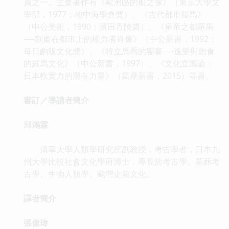
員之一。主要著作有《歐洲區的船之傢》（東京大學文
學部，1977；地中海學會奬）、《古代都市羅馬》
（中公美術，1990；濱田青陵奬）、《皇帝之都羅馬
──刻畫在都市上的權力者肖像》（中公新書，1992；
每日齣版文化奬）、《特立馬喬的饗宴──逸樂與飽食
的羅馬文化》（中公新書，1997）、《文化立國論：
日本軟實力的潛在力量》（築摩新書，2015）等書。
審訂／導讀者簡介
邱鴻霖
清華大學人類學研究所副教授，考古學者，日本九
州大學比較社會文化學府博士，專長於考古學、墓葬考
古學、生物人類學、颱灣史前文化。
譯者簡介
張傢瑋