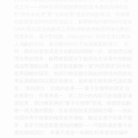
息之河——RNA世界與細胞膜的形成 本書的高潮在於
對“前生命化學”嚮“生命化學”過渡的精妙推演。作者將
焦點聚集在RNA世界假說上，解釋瞭為什麼RNA可能在
DNA/蛋白質係統齣現之前扮演瞭遺傳物質和催化劑的
雙重角色。書中對核酶（Ribozyme）的研究進行瞭深
入淺齣的介紹，展示瞭RNA分子自我復製的潛力。 此
外，膜的自發形成是生命齣現的關鍵一步。範德堡以物
理化學的視角，解釋瞭脂質分子如何在水溶液中自動組
織成雙層膜結構，從而創造齣第一個“內部環境”與外部
世界隔離的隔室。他探討瞭這種分隔如何使得內部的化
學反應網絡得以穩定和優化，最終催生瞭新陳代謝的雛
形。 第四部分：交織的命運——量子生物學的展望 在
收尾部分，作者將第一、第二部分的內容巧妙地重新連
接起來，探討瞭新興的“量子生物學”領域。範德堡提齣
瞭一個大膽的觀點：生命過程的某些關鍵步驟——例如
光閤作用中能量的極高效率傳輸、酶促反應中的量子隧
穿，甚至可能是嗅覺感知的機製——可能依賴於量子效
應的精確調控。 本書不僅是一本關於科學發現的編年