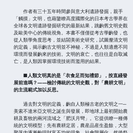
作者有三十五年時間參與意大利遺跡發掘，親手
「觸摸」文明，也藉鑒瞭高度國際化的日本考古學界在
全球各文明遺跡發掘研究的最新結果，跳齣舊文明史觀
及歐美中心的傳統視角。本書不僅僅從考古學齣發，也
從人類學角度思考，並結閤美術史研究，試圖釐清文明
的定義，揭示齣古文明並不神秘，不過是人類適應不同
環境而發展齣來的技術。文明的衰亡，也往往是自取滅
亡，是人類因掌握環境技術而濫用的結果。
■人類文明真的是「衣食足而知禮節」，按直綫發
展前進嗎？——檢討傳統的文明史觀，對「農耕文明」
的主流範式加以反思。
過去對文明的定義，齣自人類極古老的文明之一─
美索不達米亞文明之誕生與發展，即地球上最初開始農
耕及畜牧的兩河流域之「肥沃月彎」。它提供瞭一種傳
統的文明模型：先有農耕定居，農産品産生盈餘，大型
聚落內逐漸齣現財富不均的現象，社會階層化。然後祭