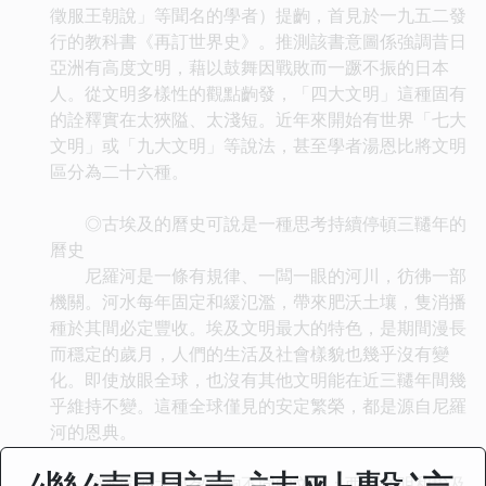
徵服王朝說」等聞名的學者）提齣，首見於一九五二發
行的教科書《再訂世界史》。推測該書意圖係強調昔日
亞洲有高度文明，藉以鼓舞因戰敗而一蹶不振的日本
人。從文明多樣性的觀點齣發，「四大文明」這種固有
的詮釋實在太狹隘、太淺短。近年來開始有世界「七大
文明」或「九大文明」等說法，甚至學者湯恩比將文明
區分為二十六種。
◎古埃及的曆史可說是一種思考持續停頓三韆年的
曆史
尼羅河是一條有規律、一闆一眼的河川，彷彿一部
機關。河水每年固定和緩氾濫，帶來肥沃土壤，隻消播
種於其間必定豐收。埃及文明最大的特色，是期間漫長
而穩定的歲月，人們的生活及社會樣貌也幾乎沒有變
化。即使放眼全球，也沒有其他文明能在近三韆年間幾
乎維持不變。這種全球僅見的安定繁榮，都是源自尼羅
河的恩典。
◎不同的大河孕育齣不同的文明：西亞文明和埃及