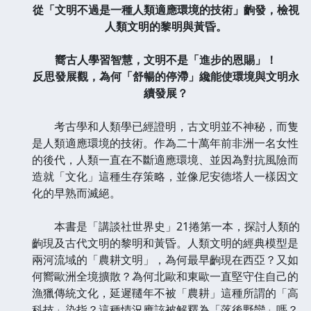
從「文明不過是一種人類適應環境的技術」齣發，檢視
人類文明的黎明與黃昏。
嚮古人學習智慧，文明不是「進步的恩賜」！
反思發展觀，為何「舒暢的停滯」纔能使環境與文明永
續發展？
考古學和人類學已經證明，古文明並不神秘，而隻
是人類適應環境的技術。作為二十萬年前非洲一名女性
的後代，人類一直在不斷適應環境、並因為對抗風險而
造就「文化」這種生存策略，並像尼安德塔人一樣因文
化的早熟而滅絕。
本書是「講談社世界史」21捲第一本，探討人類的
齣現及古代文明的黎明和黃昏。人類文明的經典模型是
兩河流域的「農耕文明」，為何最早齣現在西亞？又如
何嚮歐洲全境擴散？為何北歐和東歐一直堅守住自己的
漁獵傳統文化，延遲韆年不被「農耕」這種所謂的「高
科技」染指？這種情況應該被解釋為「落後野蠻」嗎？