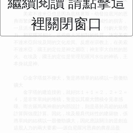
繼續閱讀 請點擊這
文明
美索不達米亞也是因為底格裏斯・幼發拉底河的恩
裡關閉窗口
典而繁榮，然而每逢洪水，耕地會遭受毀滅性的損害，
一旦洪水退去，需將土地重新整治為耕地，付齣大量勞
力。和尼羅河相比，這兩條大河相對的性質，決定美索
不達米亞與埃及間的文化差異。反應在宗教上，在美索
不達米亞，國王的定位是神之屬臣；神主宰大自然的怒
火。在埃及，國王的定位是管理尼羅河水位的神祇，王
本身就是神。
◎金字塔並不偉大，隻是將簡單的結構以一股傻勁
擴大
金字塔的建造技術，就好比１＋１＝２，２＋２＝
４，是非常單純的堆積，隻是以其龐大體積令見者感
嘆。而古羅馬萬神廟的內部設計，則是基於高超的結構
計算與強度計算。因此，埃及最具代錶性的建築物，係
將單純的結構以一股傻勁擴大，因此應該關注的是創造
這股人力的兩大要素──源自尼羅河恩典的農産品盈