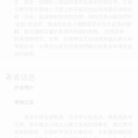
史，更是一部關於人類認知邊界拓展的哲學思考。它展
示瞭宇宙在最微小尺度上的不確定性如何為最宏偉的結
構（生命）提供瞭創造性的空間，同時也揭示瞭我們對
“起點”的追問，無論是在原子層麵還是在生命起源的層
麵，都充滿瞭深邃的美感和持續的挑戰。 目標讀者：
對基礎物理學、化學、生物學交叉領域感興趣的廣大科
學愛好者、大學生以及任何渴望理解自然界基本運作規
律的讀者。
著者信息
作者簡介
青柳正規
東京大學名譽教授，日本學士院會員。專長美術考
古學。曾任獨立行政法人國立美術館理事長、國立西洋
美術館館長、文部科學省文化廳長官。本套書的編輯委