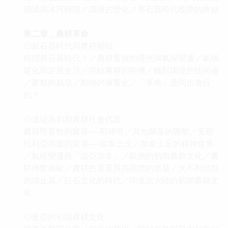
消滅與冰河時期／環境的變化／舊石器時代晚期的終結
第二章＿農耕革命
◎新石器時代與農耕開始
何謂新石器時代？／農耕畜牧的曙光與氣候變遷／氣候
暖化與定居生活／開始農耕的契機／麵對環境的技術者
／麥類的栽培／動物的傢畜化／「革命」是同步進行
的？
◎遺址為初期農耕社會代言
農耕暨畜牧的聚落──耶律哥／其他聚落的襲擊／安那
托利亞高原的聚落──加泰土丘／加泰土丘的精神世界
／氣候變遷與「諾亞洪水」／歐洲的初期農耕文化／農
耕傳嚮南歐／農耕的普及與共同體的墳墓／大不列顛島
的墳丘墓／巨石文化的時代／印度次大陸的初期農耕文
化
◎東亞的初期農耕文化