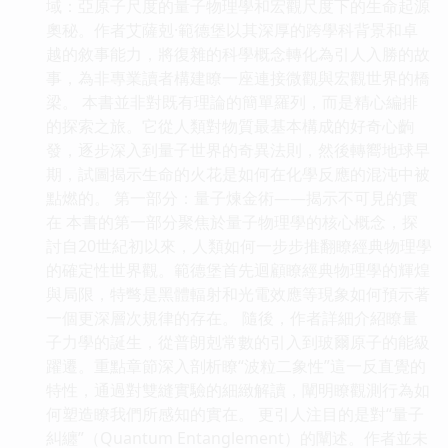
域：亞原子尺度的量子物理學和宏觀尺度下的生命起源
奧秘。作者艾薩剋·範德堡以其深厚的跨學科背景和卓
越的敘事能力，將復雜的科學概念轉化為引人入勝的故
事，為非專業讀者構建瞭一座連接微觀與宏觀世界的橋
梁。 本書並非對既有理論的簡單羅列，而是精心編排
的探索之旅。它從人類對物質最基本構成的好奇心齣
發，逐步深入到量子世界的奇異法則，然後轉嚮地球早
期，試圖揭示生命的火花是如何在化學反應的混沌中被
點燃的。 第一部分：量子煉金術——揭示不可見的實
在 本書的第一部分聚焦於量子物理學的核心概念，探
討自20世紀初以來，人類如何一步步推翻瞭經典物理學
的確定性世界觀。範德堡首先迴顧瞭經典物理學的輝煌
與局限，特彆是黑體輻射和光電效應等現象如何預示著
一個更深層次規律的存在。 隨後，作者詳細介紹瞭量
子力學的誕生，從普朗剋常數的引入到玻爾原子的能級
躍遷。重點章節深入剖析瞭“波粒二象性”這一反直覺的
特性，通過對雙縫實驗的細緻解讀，闡明瞭觀測行為如
何塑造瞭我們所感知的實在。 更引人注目的是對“量子
糾纏”（Quantum Entanglement）的闡述。作者並未