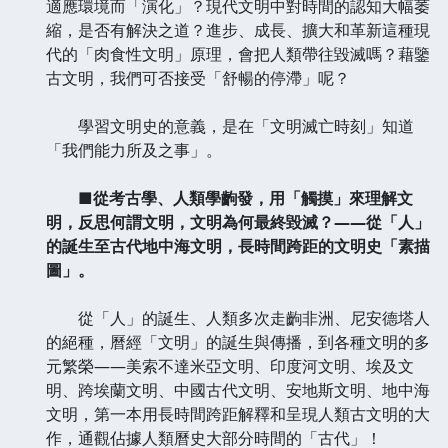
適應環境而「演化」？現代文明中對時間的認知大幅萎
縮，是否有解決之道？進步、成長、擴大和革新這種現
代的「肉食性文明」原理，會把人類帶往毀滅嗎？藉鑒
古文明，我們可否接受「舒暢的停滯」呢？
學習文明史的意義，是在「文明滅亡時刻」知道
「我們能力所及之事」。
■從考古學、人類學齣發，用「觸摸」來理解文
明，反思何謂文明，文明為何最終毀滅？——從「人」
的誕生至古代地中海文明，長時間跨距的文明史「素描
圖」。
從「人」的誕生、人類多次走齣非洲、尼安德塔人
的絕種，曆經「文明」的誕生與傳播，到各種文明的多
元繁榮——美索不達米亞文明、印度河文明、埃及文
明、跨埃蘭文明、中國古代文明、安地斯文明、地中海
文明，第一本用長時間跨距解釋和呈現人類古文明的大
作，通觀佔據人類曆史大部分時間的「古代」！