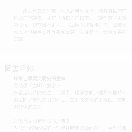
政大日文係畢業，輔大譯研所修畢。熱愛將棋的中
日文口筆譯者，著有《將棋入門指南》。譯作有《史實
新發現，博覽日本史》、《工廠管理實務》等。除瞭書
籍以外也從事文件等各類筆譯，以及隨行、會議等各類
口譯。
圖書目錄
序章＿學習文明史的意義
◎感受「文明」的當下
身處遺址時的想法／「親手」理解文明／通盤掌握時代
與空間／現代文明的不足／文明或文化的多樣性／文明
與文化的差異
◎現代文明是進步的恩典？
對於演化論的誤解／對過往時間認知的縮小／喜馬拉雅