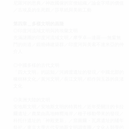
尼羅河的恩典／神政國傢的官僚組織／論金字塔的價值
／古埃及的生死觀／莎草紙與美術工藝
第四章＿多樣文明的昌隆
◎印度河流域文明與跨埃蘭文明
充滿謎團的印度河流域文明／摩亨卓—達羅──無窗無
門的街道／鍛燒磚建築群／印度河與美索不達米亞的仲
介人
◎中國多樣的古代文明
「四大文明」的認知／河姆渡遺址的發現／中國北部的
橡樹林文化／黃河文明／長江文明／稻作與玉器的良渚
文化
◎美洲大陸的文明
安地斯文明／安地斯文明的特異性／近年受關注的卡拉
爾遺址／農業由高地轉嚮海岸／種子移動帶來的發現／
科托什遺址的「神殿更新」／窟圖爾・瓦席遺址的韆年
祭祀／東京大學古代安地斯文明調查團／文化人類學的