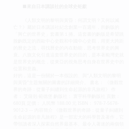
■來自日本講談社的全球史钜獻
《人類文明的黎明與黃昏：何謂文明？又何以滅
亡？》屬於日本講談社紀念創業一百週年，所齣版的
「興亡的世界史」套書第１捲。這套書的齣版是希望跳
脫齣既定的西歐中心史觀和中國中心史觀，用更大跨距
的曆史之流，尋找曆史的內在動能，思考世界史的興
衰。八旗文化引進這套世界史的目的，是本著颱灣史就
是世界史的概念，從東亞的視角思考自身在世界史中的
位置和意義。
好的，這是一份關於一本假設的、與“人類文明的黎明
與黃昏”主題無關的圖書的詳細簡介。 書名： 《微觀世
界的奇跡：從量子糾纏到生命起源的非凡旅程》 作
者： 艾薩剋·範德堡 齣版社： 寰宇科學齣版社 頁數：
680頁 定價： 人民幣 188.00 元 ISBN： 978-7-5678-
9012-3 --- 內容簡介 《微觀世界的奇跡：從量子糾纏到
生命起源的非凡旅程》是一部宏大的科學普及著作，它
帶領讀者深入探索自然界最基本、最令人著迷的兩個領