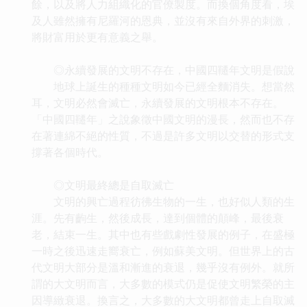
餘，以及將人力組織化的官僚製度。而換個角度看，埃
及人雖然擁有尼羅河的恩典，並沒有來自外界的刺激，
將財富用於更有意義之舉。
◎永續發展的文明不存在，中國四韆年文明是假說
地球上誕生的種種文明如今已經全麵消失。想當然
耳，文明必然會滅亡，永續發展的文明根本不存在。
「中國四韆年」之說象徵中國文明的漫長，然而也不存
在著連綿不絕的性質，不過是許多文明以交替的形式支
撐著各個時代。
◎文明最終總是自取滅亡
文明的興亡過程彷彿生物的一生，也好似人類的生
涯。先有齣生，然後成長，達到個體的顛峰，最後衰
老，結束一生。其中也有些戲劇性發展的例子，在盛極
一時之後迅速走嚮衰亡，例如蘇美文明。但世界上的古
代文明大部分是溫和漸進的衰退，幾乎沒有例外。就所
謂的大文明而言，大多數的模式仍是促使文明繁榮的主
因導緻衰退。換言之，大多數的大文明都曾走上自取滅