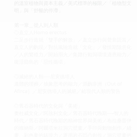
的溫室植物與資本主義／美式標準的極限／「植物型文
明」與「舒暢的停滯」
第一章＿從人到人類
◎直立人Homo erectus
二足步行造就「雙手的解放」／直立步行與聲音語言／
直立人的齣現／對抗風險造就「文化」／發情期隨意化
／人的繁殖力／開始用火／集體行動與環境適應能力／
復活節島的「惡性循環」
◎滅絕的人類──尼安德塔人
遺體的埋葬／抽象思考的能力／源齣非洲（Out of
Afirca）／尼安德塔人的滅絕／給現代人類的警告
◎舊石器時代的文化與「美術」
奧杜威文化／阿捨利文化／舊石器時代晚期──智人的
時代／舊石器時代晚期的精神世界與美術／布拉桑普伊
的維納斯／阿爾塔米拉洞穴壁畫／手印與動物創作／綫
畫、彩色畫的錶現力／運用岩石凹凸創作／洞穴壁畫的