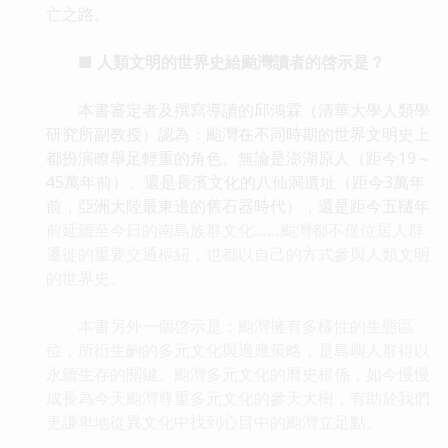
亡之路。
■ 人類文明的世界史給颱灣讀者的啓示是？
本書審定者及撰寫導讀的邱鴻霖（清華大學人類學
研究所副教授）認為：颱灣在不同時期的世界文明史上
都扮演瞭舉足輕重的角色。無論是澎湖原人（距今19～
45萬年前）、還是長濱文化的八仙洞遺址（距今3萬年
前，亞洲大陸最東邊的舊石器時代），還是距今五韆年
前延續至今日的南島族群文化……颱灣都不僅位居人群
遷徙的重要交通樞紐，也都以自己的方式參與人類文明
的世界史。
本書另外一個啓示是：颱灣擁有多樣性的生態區
位，所衍生齣的多元文化與適應策略，是島嶼人群得以
永續生存的關鍵。颱灣多元文化的曆史根係，如今慢慢
成長為今天颱灣尊重多元文化的參天大樹，有助於我們
更謙卑地從異文化中找到心目中的颱灣立足點。