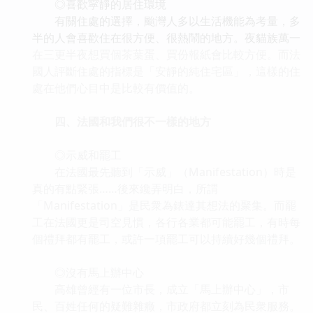
◎喜歡寜靜的居住環境
有關住處的選擇，颱灣人多以生活機能為考量，多
半的人會喜歡住在很方便、很熱鬧的地方。夜貓族萬一
在三更半夜想買個茶葉蛋、買份報紙會比較方便。而法
國人評斷住處的指標是「安靜的純住宅區」，這樣的住
處在他們心目中是比較有價值的。
四、法國和我們很不一樣的地方
◎示威和罷工
在法國最先聽到「示威」（Manifestation）時是
真的有點緊張……後來纔弄明白，所謂
「Manifestation」是民衆為錶達其想法的聚集。而罷
工在法國更是司空見慣，各行各業都可能罷工，有時每
個禮拜都有罷工，或許一項罷工可以持續好幾個禮拜。
◎沒有馬上辦中心
高雄曾經有一位市長，成立「馬上辦中心」，市
民、百姓任何的疑難雜癥，市政府都立刻為民衆服務。