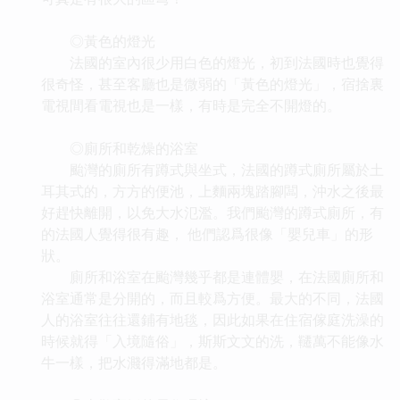
◎黃色的燈光
法國的室內很少用白色的燈光，初到法國時也覺得
很奇怪，甚至客廳也是微弱的「黃色的燈光」，宿捨裏
電視間看電視也是一樣，有時是完全不開燈的。
◎廁所和乾燥的浴室
颱灣的廁所有蹲式與坐式，法國的蹲式廁所屬於土
耳其式的，方方的便池，上麵兩塊踏腳闆，沖水之後最
好趕快離開，以免大水氾濫。我們颱灣的蹲式廁所，有
的法國人覺得很有趣， 他們認爲很像「嬰兒車」的形
狀。
廁所和浴室在颱灣幾乎都是連體嬰，在法國廁所和
浴室通常是分開的，而且較爲方便。最大的不同，法國
人的浴室往往還鋪有地毯，因此如果在住宿傢庭洗澡的
時候就得「入境隨俗」，斯斯文文的洗，韆萬不能像水
牛一樣，把水濺得滿地都是。