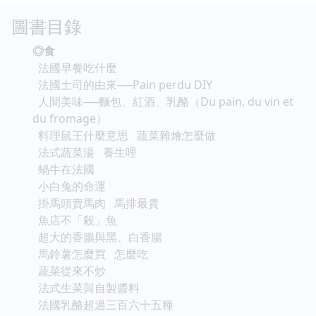
圖書目錄
◎食
法國早餐吃什麼
法國土司的由來──Pain perdu DIY
人間美味──麵包、紅酒、乳酪（Du pain, du vin et
du fromage）
料理鼠王什麼意思 蔬菜雜燴怎麼做
法式蔬菜湯 養生哩
蝸牛在法國
小白兔的命運
掛馬頭賣馬肉 馬排最貴
魚店不「殺」魚
超大的香腸與黑、白香腸
馬鈴薯怎麼買 怎麼吃
蔬菜從來不炒
法式生菜與自製醬料
法國乳酪超過三百六十五種