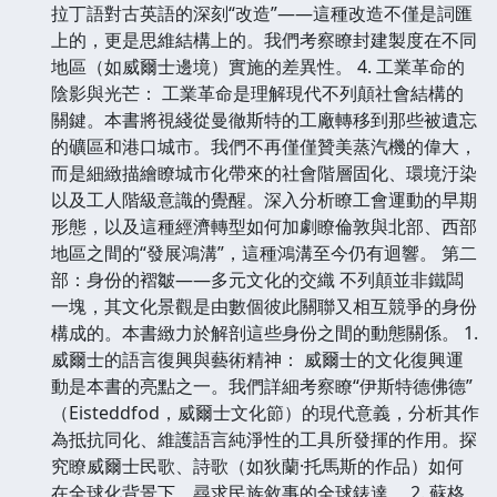
拉丁語對古英語的深刻“改造”——這種改造不僅是詞匯
上的，更是思維結構上的。我們考察瞭封建製度在不同
地區（如威爾士邊境）實施的差異性。 4. 工業革命的
陰影與光芒： 工業革命是理解現代不列顛社會結構的
關鍵。本書將視綫從曼徹斯特的工廠轉移到那些被遺忘
的礦區和港口城市。我們不再僅僅贊美蒸汽機的偉大，
而是細緻描繪瞭城市化帶來的社會階層固化、環境汙染
以及工人階級意識的覺醒。深入分析瞭工會運動的早期
形態，以及這種經濟轉型如何加劇瞭倫敦與北部、西部
地區之間的“發展鴻溝”，這種鴻溝至今仍有迴響。 第二
部：身份的褶皺——多元文化的交織 不列顛並非鐵闆
一塊，其文化景觀是由數個彼此關聯又相互競爭的身份
構成的。本書緻力於解剖這些身份之間的動態關係。 1.
威爾士的語言復興與藝術精神： 威爾士的文化復興運
動是本書的亮點之一。我們詳細考察瞭“伊斯特德佛德”
（Eisteddfod，威爾士文化節）的現代意義，分析其作
為抵抗同化、維護語言純淨性的工具所發揮的作用。探
究瞭威爾士民歌、詩歌（如狄蘭·托馬斯的作品）如何
在全球化背景下，尋求民族敘事的全球錶達。 2. 蘇格