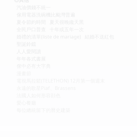
汽油價錢不統一
傢用電器洗碗機比颱灣普遍
夏令節約時間 夏天很晚纔天黑
全民戶口普查 十年或五年一次
婚禮的清單(liste de mariage) 結婚不送紅包
聖誕鈴鐺
人人愛閱讀
年年各式書展
傢中必有大字典
漫畫節
電視馬拉鬆(TELETHON) 12月第一個週末
永遠的歌星Piaf、Brassens
法國人如何形容顔色
愛心餐廳
每位總統留下的曆史建築