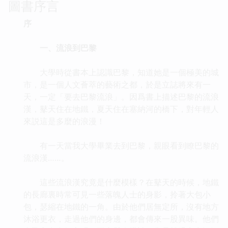
圖書序言
序
一、流浪到巴黎
大學時從書本上認識巴黎，知道她是一個極美的城
市，是一個人文薈萃的藝術之都，於是立誌將來有一
天，一定「要去巴黎流浪」。因爲書上描述巴黎的流浪
漢，鼕天住在地鐵，夏天住在塞納河的橋下，對年輕人
來説這是多麼的浪漫！
有一天當我大學畢業去到巴黎，親眼看到瞭巴黎的
流浪漢……。
這些流浪漢究竟是什麼模樣？在鼕天的時候，地鐵
的長廊裏時常可見一些落魄人士的身影，拎著大包小
包，瑟縮在地鐵的一角。由於他們居無定所，沒有地方
沐浴更衣，走過他們的身邊，都會傳來一股異味。他們