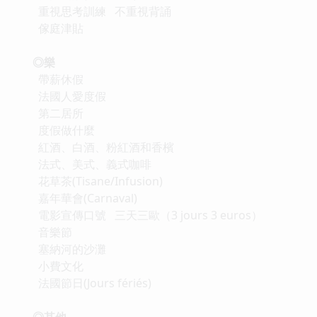
重視思考訓練 不重視背誦
傢庭津貼
◎樂
帶薪休假
法國人愛度假
第二居所
度假做什麼
紅酒、白酒、粉紅酒和香檳
法式、美式、義式咖啡
花草茶(Tisane/Infusion)
嘉年華會(Carnaval)
電影宣傳口號 三天三歐（3 jours 3 euros）
音樂節
塞納河的沙灘
小費文化
法國節日(Jours fériés)
◎其他