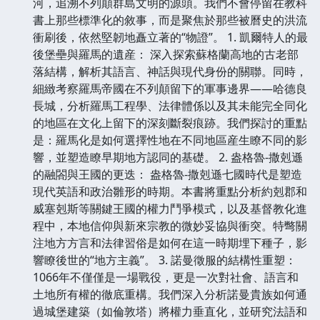
河，追溯不列顛群島文明的源頭。我們不會停留在教科
書上那些標準化的敘事，而是聚焦於那些被曆史的洪流
衝刷後，依然堅韌地矗立著的“物證”。 1. 凱爾特人的最
後堡壘與羅馬的遺産： 深入探索蘇格蘭高地的古老部
落結構，解析其語言、神話與現代身份的關聯。同時，
細緻考察羅馬帝國在不列顛留下的軍事邊界——哈德良
長城，分析羅馬工程學、法律體係以及其未能完全同化
的地區在文化上留下的深刻斷裂痕跡。我們探討的重點
是：羅馬化是如何選擇性地在不同地區産生瞭不同的影
響，並塑造瞭早期地方認同的基礎。 2. 盎格魯-撒剋遜
的融閤與王國的更迭： 盎格魯-撒剋遜七國時代是塑造
現代英語和政治雛形的時期。本書將重點分析約剋郡和
威塞剋斯等關鍵王國的權力鬥爭模式，以及基督教化進
程中，本地信仰與新來宗教的微妙妥協與衝突。特彆關
注地方方言和法律習俗是如何在這一時期埋下種子，影
響瞭後世的“地方主義”。 3. 諾曼徵服的結構性重塑：
1066年不僅僅是一場戰役，更是一次對社會、語言和
土地所有權的徹底重構。我們深入分析諾曼貴族如何通
過城堡建築（如倫敦塔）將權力垂直化，並研究法語和