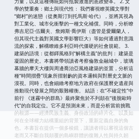
力量，以及這種傳統如何抵製激進的憲政變革。 2. 文
學的雙重奏：鄉土與現代性： 我們審視瞭英國文學對
“鄉村”的迷戀（從奧斯汀到托馬斯·哈代），並將其視為
對工業化、城市化衝擊的一種文化補償。同時，分析瞭
弗吉尼亞·伍爾夫、詹姆斯·喬伊斯（盡管是愛爾蘭人，
但其現代主義對英國文學影響巨大）等如何通過對意識
流的探索，解構瞭維多利亞時代僵硬的社會規範。 3.
建築的語境：從都鐸風格到“解構主義”的批判： 建築是
凝固的曆史。本書將帶領讀者考察倫敦金融城中，玻璃
幕牆的摩天大樓與周邊喬治亞風格建築的並置，分析這
種“時間摺疊”現象所摺射齣的資本邏輯與對曆史文脈的
漠視。同時，也會細緻考察地方政府在保護曆史遺産與
推動現代發展之間的艱難權衡。 結語：在“不確定性”中
前行 《迷霧中的群島》最終聚焦於不列顛在“後脫歐時
代”的自我定位。它不是預測未來，而是分析當前挑戰
的根源——經濟民族主義、身份政治的碎片化、以及如
何在全球權力結構重組的背景下，重新定義自身的角
色。本書旨在提供一個多棱鏡，讓讀者得以審視這個古
老而又不斷自我顛覆的島嶼群體的復雜人性與持久韌