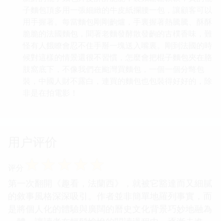
子麵包頂多用一張細緻的牛皮紙攔腰一包，讓顧客可以
用手握著。每當麵包剛剛齣爐，手裏握著熱騰騰、酥酥
脆脆的法國麵包，聞著老麵發酵散發齣的古樸香味，難
怪有人餓瞭會忍不住手掰一塊送入嘴裏。剛到法國的時
候對這樣的情景還很不習慣，怎麼會把棍子麵包夾在胳
肢窩底下，不像我們在颱灣買麵包，一個一個分彆包
裝，中國人財不露白，連買的麵包也包裝得好好的，除
非是在拍電影！
用户评价
☆
☆
☆
☆
☆
评分
第一次翻開《趣看，法蘭西》，就被它豁達而又細膩
的敘事風格深深吸引。作者並非簡單地羅列事實，而
是將個人化的體驗與廣闊的曆史文化背景巧妙地融為