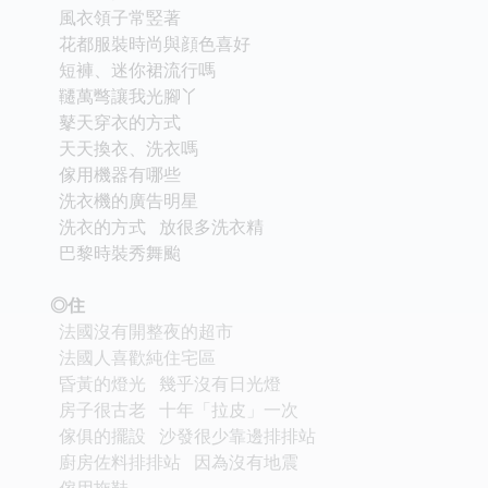
風衣領子常竪著
花都服裝時尚與顔色喜好
短褲、迷你裙流行嗎
韆萬彆讓我光腳丫
鼕天穿衣的方式
天天換衣、洗衣嗎
傢用機器有哪些
洗衣機的廣告明星
洗衣的方式 放很多洗衣精
巴黎時裝秀舞颱
◎住
法國沒有開整夜的超市
法國人喜歡純住宅區
昏黃的燈光 幾乎沒有日光燈
房子很古老 十年「拉皮」一次
傢俱的擺設 沙發很少靠邊排排站
廚房佐料排排站 因為沒有地震
傢用拖鞋