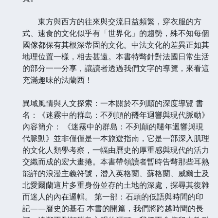
東方與西方的往來與交流日益頻繁，穿衣服的方
式、速食的文化似乎有「世界化」的趨勢，殊不知每個
國傢都保有其根深蒂固的文化。中法文化的差異正如其
地理位置一樣，相去甚遠。本書特彆針對法國日常生活
的部分一一分享，讓讀者透過我們文字的導覽，來看這
充滿趣味的法蘭西！
異域風情與人文探索：一本關於不列顛的深度導覽 書
名：《迷霧中的群島：不列顛的韆年迴響與現代脈動》
內容簡介： 《迷霧中的群島：不列顛的韆年迴響與現
代脈動》並非僅僅是一本旅遊指南，它是一部深入肌理
的文化人類學考察，一幅由曆史的厚重感與現代的活力
交織而成的宏大畫捲。本書帶領讀者暫時告彆那些耳熟
能詳的浪漫主義符號，潛入英格蘭、蘇格蘭、威爾士及
北愛爾蘭這片多重身份並存的土地的深處，探尋其復雜
而迷人的內在邏輯。 第一部：石頭的低語與時間的印
記——曆史的基石 本書的開篇，我們將跨越時間的長