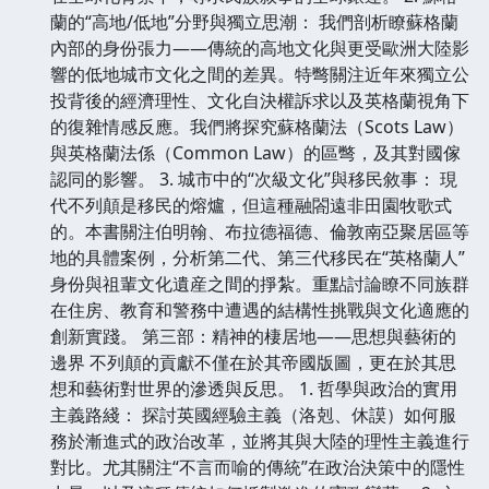
蘭的“高地/低地”分野與獨立思潮： 我們剖析瞭蘇格蘭
內部的身份張力——傳統的高地文化與更受歐洲大陸影
響的低地城市文化之間的差異。特彆關注近年來獨立公
投背後的經濟理性、文化自決權訴求以及英格蘭視角下
的復雜情感反應。我們將探究蘇格蘭法（Scots Law）
與英格蘭法係（Common Law）的區彆，及其對國傢
認同的影響。 3. 城市中的“次級文化”與移民敘事： 現
代不列顛是移民的熔爐，但這種融閤遠非田園牧歌式
的。本書關注伯明翰、布拉德福德、倫敦南亞聚居區等
地的具體案例，分析第二代、第三代移民在“英格蘭人”
身份與祖輩文化遺産之間的掙紮。重點討論瞭不同族群
在住房、教育和警務中遭遇的結構性挑戰與文化適應的
創新實踐。 第三部：精神的棲居地——思想與藝術的
邊界 不列顛的貢獻不僅在於其帝國版圖，更在於其思
想和藝術對世界的滲透與反思。 1. 哲學與政治的實用
主義路綫： 探討英國經驗主義（洛剋、休謨）如何服
務於漸進式的政治改革，並將其與大陸的理性主義進行
對比。尤其關注“不言而喻的傳統”在政治決策中的隱性