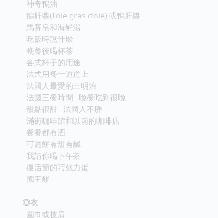
神奇鴨油
鵝肝醬(Foie gras d’oie) 或鴨肝醬
馬賽皂和海鮮湯
吃飯時說什麼
晚餐後喝杯茶
各式杯子的用途
法式用餐一道道上
法國人最愛的三明治
法國三餐時間 晚餐吃到很晚
甜點很甜 法國人不胖
滿街咖啡館和以前的咖啡店
餐餐都有酒
可麗餅有甜有鹹
我請你喝下午茶
復活節的巧剋力蛋
國王餅
◎衣
圍巾或披肩