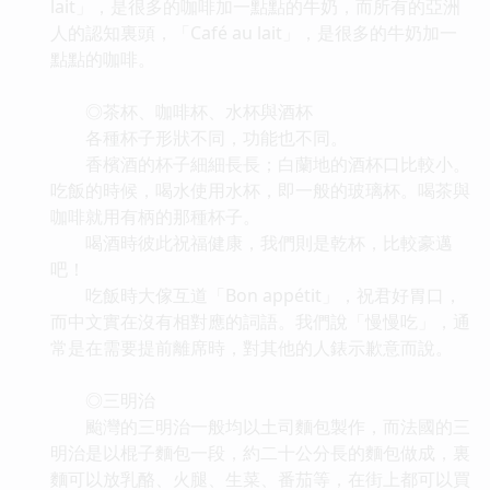
lait」，是很多的咖啡加一點點的牛奶，而所有的亞洲
人的認知裏頭，「Café au lait」，是很多的牛奶加一
點點的咖啡。
◎茶杯、咖啡杯、水杯與酒杯
各種杯子形狀不同，功能也不同。
香檳酒的杯子細細長長；白蘭地的酒杯口比較小。
吃飯的時候，喝水使用水杯，即一般的玻璃杯。喝茶與
咖啡就用有柄的那種杯子。
喝酒時彼此祝福健康，我們則是乾杯，比較豪邁
吧！
吃飯時大傢互道「Bon appétit」，祝君好胃口，
而中文實在沒有相對應的詞語。我們說「慢慢吃」，通
常是在需要提前離席時，對其他的人錶示歉意而說。
◎三明治
颱灣的三明治一般均以土司麵包製作，而法國的三
明治是以棍子麵包一段，約二十公分長的麵包做成，裏
麵可以放乳酪、火腿、生菜、番茄等，在街上都可以買