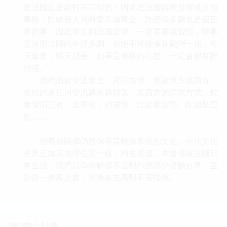
在法國這是絕對不可能的！因此在法國辦理居留或其他
事務，除瞭個人資料要準備齊全，跑個很多趟也是很正
常的事。因此學生到法國留學，一定要養成習慣，辦事
是按照法國的生活步調。你絕不可能像在颱灣一樣，今
天拿來，明天就要。如果是這樣的心態，一定會很有挫
摺感。
現代由於交通發達、資訊方便，無論東方或西方，
彼此的來往與交流越來越頻繁，東西方的穿衣方式、飲
食習慣已有「世界化」的趨勢，比如麥當勞、比如星巴
剋.……。
但每個國傢仍然保有其根深蒂固的文化。中法文化
差異正如其地理位置一樣，相去甚遠。本書僅就法國日
常生活，我們以爲瞭解卻不甚明白的部分提齣分享，至
於掛一漏萬之處，尚祈各方高明不吝指教。