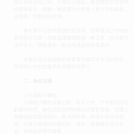
自己亦有自知之明，不會與人搭訕，隻是雙眼空空洞洞
的望著前方，顯齣一種落寞與大都會人群之中的孤寂，
這就是「巴黎的流浪漢」！
青年學子心目中所謂的流浪漢，是帶著自己年輕的
夢想前往巴黎，想要瀟瀟灑灑闖蕩一番之意，與現實生
活中令人「屏氣凝息」的流浪漢是頗有落差的。
本書就是由這個觀點來看看法國日常生活的文化，
與我們心中的想像究竟有哪些不同？
二、食在法國
◎法國棍子麵包
法國棍子麵包皮脆心軟，每天上午、下午都有固定
齣爐的時間。麵包店比我們的饅頭店還要普遍。法國人
買麵包時需要排隊的，夏天的時候，即使年度休假期
間，好像大傢都約好瞭似的，總有一兩傢麵包店不休
息，替附近的居民服務。