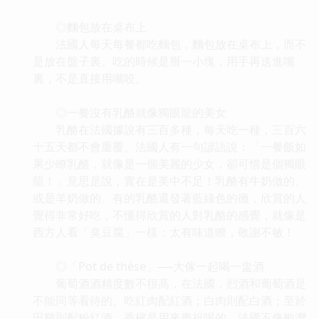
◎麵包放在桌布上
法國人每天每餐都吃麵包，麵包放在桌布上，而不
是放在盤子裏。吃的時候是掰一小塊，用手再送進嘴
裏，不是直接用嘴咬。
◎一餐沒有乳酪就像獨眼龍的美女
乳酪在法國據說有三百多種，每天吃一種，三百六
十五天都不會重覆。法國人有一句諺語說：「一餐飯如
果少瞭乳酪，就像是一個美麗的少女，卻可惜是個獨眼
龍！」意思是說，實在是美中不足！乳酪有牛奶做的、
或是羊奶做的。有的乳酪還發著藍綠色的黴，欣賞的人
覺得非常好吃，不懂得欣賞的人對乳酪的感覺，就像是
西方人看「臭豆腐」一樣：太有味道瞭，敬謝不敏！
◎「Pot de thèse」──大傢一起喝一盅酒
葡萄酒酒精度數不很高，在法國，烈酒和葡萄酒是
不能同等看待的。吃紅肉配紅酒；白肉則配白酒；至於
田雞則配粉紅酒。香檳是用來慶祝喝的。法國不像颱灣