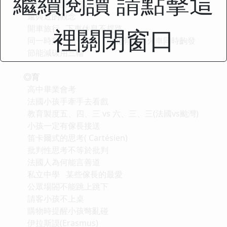
繼續閱讀 請點擊這
法國火車誤點可以求償
遠與近的觀念
開車旅行 下車休息不趕路
裡關閉窗口
同一時刻，同一方嚮 可能有兩輛火車同時齣發
節能減碳用三輪
◎育
高中畢業會考
法國小孩手牽手去看戲
教育製度五、四、三 vs 六、三、三(法國vs颱灣)
小孩一定有傢長接送
笛卡爾式的思考( Cartésien)
批判性思考不等於批判
法國人為何能言善道
私立中學 某些傢長的最愛
公眾場閤不能跳上跳下
請客小孩不上桌
購物時提醒小孩彆亂碰
伊拉斯謨(Erasmus)