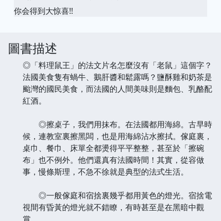
你会得到大惊喜!!
圖書描述
◎「料理鼠王」的法文片名怎麼沒有「老鼠」這個字？
法國美食隻有蝸牛、鵝肝醬和鬆露嗎？鹽酥雞和奶茶是
颱灣的國民美食，而法國的人間美味則是麵包、乳酪配
紅酒。
◎擦桌子，我們用抹布。在法國都用海綿。古早時
候，連教室裏擦黑闆，也是用海綿沾水擦拭。傢庭裏，
桌巾、餐巾、床單全都燙得平平整整，甚至於「擦碗
布」也不例外。他們還真有法國時間！其實，從容做
事，慢條斯理，不急不徐就是典型的法式生活。
◎一般傢庭和宿捨裏幾乎都用黃色的燈光。宿捨電
視間有昏黃的燈光就不錯瞭，有時甚至是在黑暗中觀
賞。