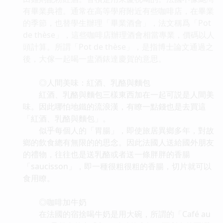
有畢業典禮。通常在高等學府附近有些咖啡店，在畢業
的季節，也替學生辦理「畢業酒會」，法文稱爲「Pot
de thèse」，這些咖啡店辦理酒會相當專業，價碼以人
頭計算。所謂「Pot de thèse」，是指博士論文通過之
後，大傢一起喝一盅酒錶達慶賀的意思。
◎人間美味：紅酒、乳酪與麵包
紅酒、乳酪與麵包三樣東西加在一起可説是人間美
味。因此哪怕地鐵的流浪漢，有瞭一點錢也是去買這
「紅酒、乳酪與麵包」。
似乎每個人的「胃腸」，即使旅居異鄉多年，對故
鄉的飲食總有無限的的思念。因此法國人送給國外朋友
的禮物，往往也是送乳酪或者送一條胖胖的香腸
「saucisson」，即一種很粗很粗的香腸，切片就可以
食用瞭。
◎咖啡加牛奶
在法國的宿捨喝牛奶是用大碗，所謂的「Café au