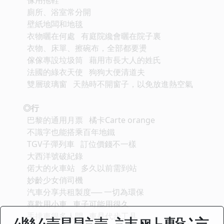
廁所、浴室常分開
壁紙地闆和地毯
衣物曬在何處 有庭院纔會曬在院子裏
衣物、床單、擦碗布，全部都要燙
傢傢專設垃圾筒 藉用市長大人的姓氏
法國的綠衣天使 狗狗大便清道夫
雙層玻璃窗 天熱時不開窗子，以免放進熱空氣
◎行
巴黎的通用月票 橘卡Carte orange
不識字也能搭乘百年地鐵
TGV子彈列車 訂位價錢不一樣
大西洋號破紀錄
偌大的火車站 多久以前需到站
妙齡少女俏司機
汽車分享共租製度── 一切為環保
喜歡用小車 車子可能用很久
手排車很多人開 車是代步工具