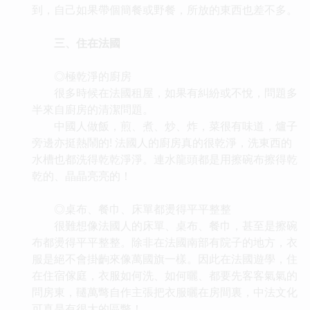
到，自己如果帶個簡餐或野餐，所放的東西也差不多。
三、住在法國
◎極乾淨的廚房
很多時候在法國租屋，如果有糾紛或不悅，問題多
半來自廚房的清潔問題。
中國人做飯，煎、煮、炒、炸，菜很有味道，爐子
旁邊亦挺熱鬧的! 法國人的廚房真的很乾淨，洗東西的
水槽也都洗得乾乾淨淨。連水龍頭都是用擦碗布擦得乾
乾的、晶晶亮亮的！
◎桌布、餐巾、床單都燙得平平整整
很難想像法國人的床單、桌布、餐巾，甚至是擦碗
布都燙得平平整整。除非在法國南部有院子的地方，衣
服是絕不會掛齣來像萬國旗一樣。因此在法國遊學，住
在住宿傢庭，衣服如何洗、如何曬、都要先客客氣氣的
問房東，韆萬彆自作主張把衣服曬在房間裏，中法文化
可真是有很大的區彆！