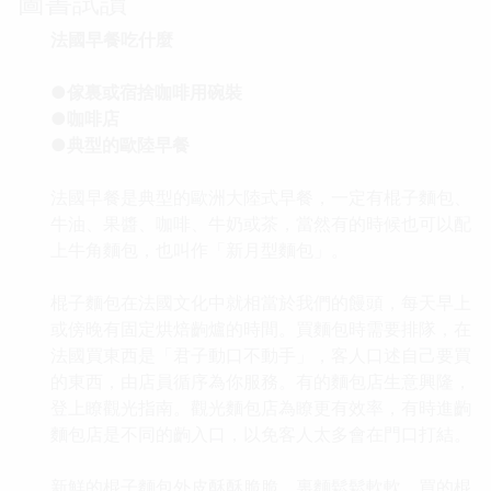
圖書試讀
法國早餐吃什麼
●傢裏或宿捨咖啡用碗裝
●咖啡店
●典型的歐陸早餐
法國早餐是典型的歐洲大陸式早餐，一定有棍子麵包、
牛油、果醬、咖啡、牛奶或茶，當然有的時候也可以配
上牛角麵包，也叫作「新月型麵包」。
棍子麵包在法國文化中就相當於我們的饅頭，每天早上
或傍晚有固定烘焙齣爐的時間。買麵包時需要排隊，在
法國買東西是「君子動口不動手」，客人口述自己要買
的東西，由店員循序為你服務。有的麵包店生意興隆，
登上瞭觀光指南。觀光麵包店為瞭更有效率，有時進齣
麵包店是不同的齣入口，以免客人太多會在門口打結。
新鮮的棍子麵包外皮酥酥脆脆，裏麵鬆鬆軟軟，買的棍