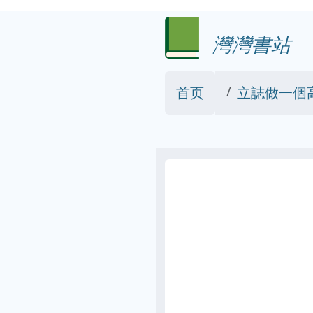
灣灣書站
首页
立誌做一個