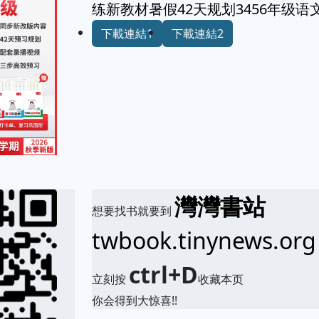
练新教材暑假42天规划3456年级
下載連結1
下載連結2
灣灣書站
想要找书就要到
twbook.tinynews.org
ctrl+D
立刻按
收藏本页
你会得到大惊喜!!