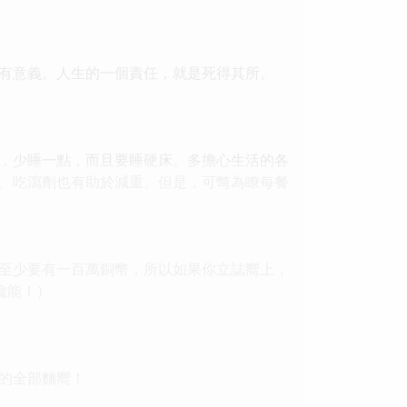
有意義。人生的一個責任，就是死得其所。
，少睡一點，而且要睡硬床。多擔心生活的各
、吃瀉劑也有助於減重。但是，可彆為瞭每餐
至少要有一百萬銅幣，所以如果你立誌嚮上，
纔能！）
的全部麵嚮！