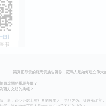
讓真正尊貴的羅馬貴族告訴你，羅馬人是如何建立偉大
員遼闊的羅馬帝國？
西方文明的典範？
可斯，這位身處上層社會的羅馬人，功勛彪炳、身兼執政官，
特質，讓你瞭解羅馬人是如何建立永垂不朽的功業！