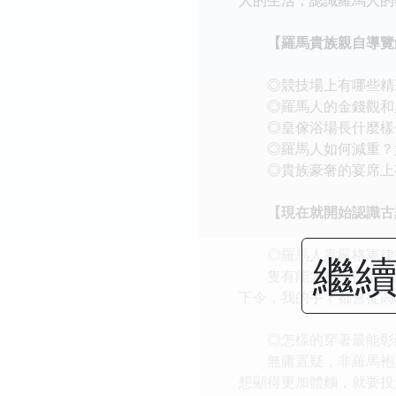
【羅馬貴族親自導覽解
◎競技場上有哪些精
◎羅馬人的金錢觀和
◎皇傢浴場長什麼樣
◎羅馬人如何減重？
◎貴族豪奢的宴席上
【現在就開始認識古羅
◎羅馬人靠嚴格軍律
繼續
隻有能力和紀律能保證
下令，我的手下都會從高
◎怎樣的穿著最能彰顯
無庸置疑，非羅馬袍莫
想顯得更加體麵，就要投