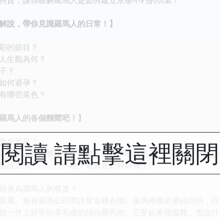
說，帶你見識羅馬人的日常！】
彩的節目？
人生觀為何？
子？
如何避孕？
有哪些菜色？
馬人的各個麵嚮吧！】
徵服世界？
閱讀 請點擊這裡關
成功。羅馬軍隊嚴守紀律，士兵們唯命是從，持續進行嚴酷訓
塔躍入海中。」（☞哇！還真是好蚌蚌喔！）
身為羅馬人的尊貴？
屬。隻有羅馬公民準許穿這種衣物。羅馬袍務必要純白的，許
資一件上好手紡羊毛做的純白羅馬袍。它穿起來很復雜，也沒什