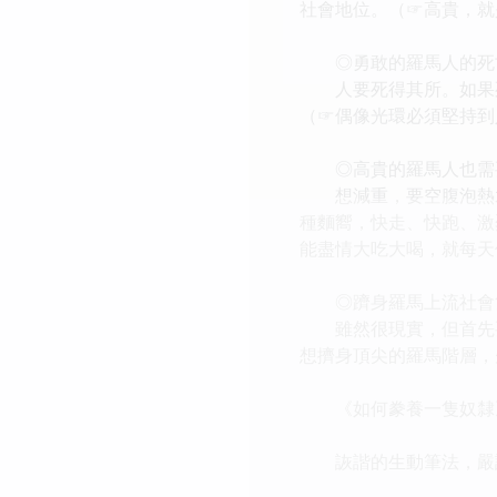
社會地位。（☞高貴，就是
◎勇敢的羅馬人的死
人要死得其所。如果死
（☞偶像光環必須堅持到
◎高貴的羅馬人也需
想減重，要空腹泡熱水
種麵嚮，快走、快跑、激
能盡情大吃大喝，就每天
◎躋身羅馬上流社會
雖然很現實，但首先要
想擠身頂尖的羅馬階層，
《如何豢養一隻奴隸》
詼諧的生動筆法，嚴謹