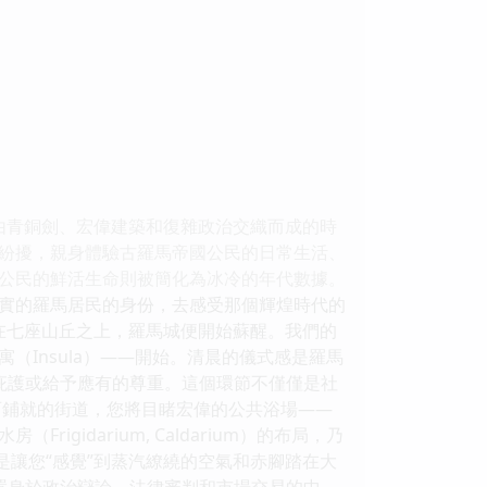
由青銅劍、宏偉建築和復雜政治交織而成的時
紛擾，親身體驗古羅馬帝國公民的日常生活、
公民的鮮活生命則被簡化為冰冷的年代數據。
實的羅馬居民的身份，去感受那個輝煌時代的
在七座山丘之上，羅馬城便開始蘇醒。我們的
Insula）——開始。清晨的儀式感是羅馬
求他的庇護或給予應有的尊重。這個環節不僅僅是社
石鋪就的街道，您將目睹宏偉的公共浴場——
idarium, Caldarium）的布局，乃
而是讓您“感覺”到蒸汽繚繞的空氣和赤腳踏在大
您將置身於政治辯論、法律審判和市場交易的中