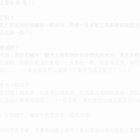
要沒‧有‧用！）
亡觀？
亡將近的時候像豬一樣尖叫，即使一生多麼正直多麼勇敢也沒
入土前一刻！）
要減肥？
澡，最好是鹹水。曬大太陽有助於排除體內的水分。要多熬夜
烈運動。吃酸而刺激的食物，一天隻吃一餐。空腹喝溫酒。催吐
催吐……（☞多熬夜就可以減肥？！為何我還這麼胖！！！）
隻有一條路？
有錢！錢愈多，社會地位就愈高。想成為元老院的成員，首先
先讓自己有錢再說吧……（☞這世道，果然會投胎纔是最實用的
正宗續作，趣味性更勝漫畫《羅馬浴場》
的曆史考據，本書展現瞭古羅馬人看似荒謬誇張但卻無比真實