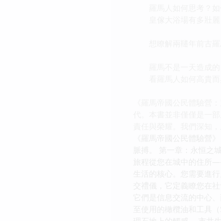
羅馬人如何思考？如何
皇傢大浴場有多壯麗？
想瞭解兩韆年前古羅馬
羅馬不是一天造成的，
看羅馬人如何高貴而典
《羅馬帝國公民體驗營：
代。本書並非僅僅是一部
責任與榮耀。我們深知，
《羅馬帝國公民體驗營》
脈搏。 第一章：永恒之
旅程從您在城中的住所—
生活的核心。您需要進行晨
交禮儀，它定義瞭您在社
它們是信息交流的中心、商業
至使用的橄欖油和工具（S
理石地上的觸感。 市井生