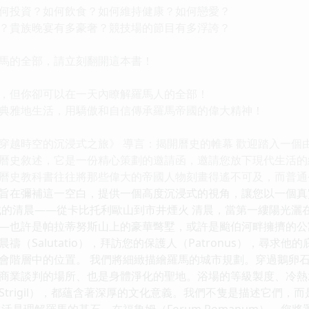
投資？如何飲食？如何維持健康？如何戀愛？
貴族晚宴有多豪奢？競技場的節目有多浮誇？
的全部，請立刻翻開這本書！
但你卻可以在一天內瞭解羅馬人的全部！
雅地生活，用驕傲和自信傳承羅馬帝國的偉大精神！
穿越時空的沉浸式之旅》 導言：揭開曆史的帷幕 歡迎踏入一個
曆史敘述，它是一份精心策劃的邀請函，邀請您放下現代生活的
曆史教科書往往將那些偉大的帝國人物刻畫得遙不可及，而普通
旨在彌補這一空白，提供一個高度沉浸式的視角，讓您以一個真
城的清晨——從卡比托利歐山到市井煙火 清晨，當第一縷陽光灑
—也許是帕拉蒂努斯山上的豪華彆墅，或許是颱伯河畔擁擠的公寓（
禱（Salutatio），拜訪您的保護人（Patronus），尋
會階層中的位置。 我們將細緻描繪羅馬的城市規劃。穿過鵝卵
談判的場所、也是身體淨化的聖地。浴場的等級製度、冷熱水房（Frig
trigil），都蘊含著深厚的文化意義。我們不隻是描述它們，
活是理解羅馬的基石。在福魯姆（Forum Romanum），