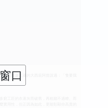
閉窗口
練。打敗迦太基的大西庇阿曾說過：「隻要我
多窮工匠的衣著灰而破舊，再粗鄙不過瞭。而
麼實用性，但正因為如此，更能彰顯你高貴的