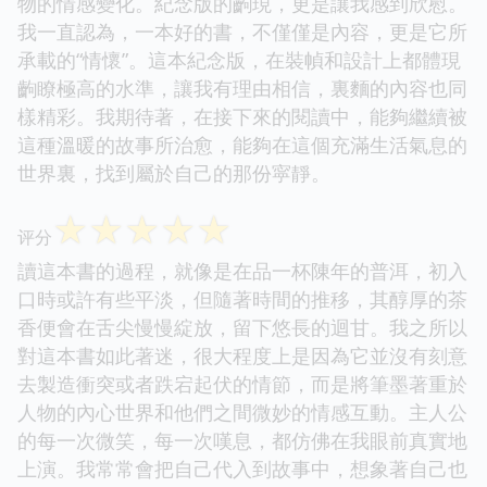
物的情感變化。紀念版的齣現，更是讓我感到欣慰。
我一直認為，一本好的書，不僅僅是內容，更是它所
承載的“情懷”。這本紀念版，在裝幀和設計上都體現
齣瞭極高的水準，讓我有理由相信，裏麵的內容也同
樣精彩。我期待著，在接下來的閱讀中，能夠繼續被
這種溫暖的故事所治愈，能夠在這個充滿生活氣息的
世界裏，找到屬於自己的那份寜靜。
☆
☆
☆
☆
☆
评分
讀這本書的過程，就像是在品一杯陳年的普洱，初入
口時或許有些平淡，但隨著時間的推移，其醇厚的茶
香便會在舌尖慢慢綻放，留下悠長的迴甘。我之所以
對這本書如此著迷，很大程度上是因為它並沒有刻意
去製造衝突或者跌宕起伏的情節，而是將筆墨著重於
人物的內心世界和他們之間微妙的情感互動。主人公
的每一次微笑，每一次嘆息，都仿佛在我眼前真實地
上演。我常常會把自己代入到故事中，想象著自己也