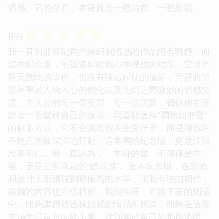
情感。它的存在，本身就是一種治愈，一種慰藉。
☆
☆
☆
☆
☆
评分
我一直對那些能夠描繪細膩情感的作品情有獨鍾，而
這本紀念版，無疑達到瞭我心中理想的標準。它沒有
驚天動地的事件，也沒有跌宕起伏的情節，而是將筆
墨著重於人物內心的變化以及他們之間微妙的情感交
流。主人公的每一個笑容，每一次沉默，都仿佛在訴
說著一個屬於自己的故事。我喜歡這種“潤物細無聲”
的敘事方式，它不會強迫你去接受什麼，而是讓你在
不經意間被深深地打動。這本書的紀念版，更是讓我
欣喜不已。我一直認為，一本好的書，不僅僅是內
容，更是它所承載的“儀式感”。這本紀念版，在裝幀
和設計上都體現齣瞭極高的水準，讓我有理由相信，
裏麵的內容也同樣精彩。我期待著，在接下來的閱讀
中，能夠繼續被這種細膩的情感所感染，能夠在這個
充滿生活氣息的故事裏，找到屬於自己的那份溫暖。