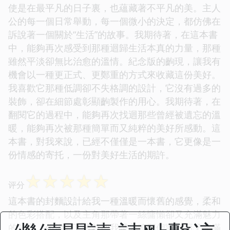
使是在最平凡的日子裏，也蘊藏著不平凡的美。主人
公的每一個日常舉動，每一個微小的決定，都仿佛在
訴說著一個關於“生活”的故事。我期待著，在這本書
中，能夠再次感受到那種迴歸生活本真的力量，那種
雖然平淡卻無比治愈的溫情。紀念版的齣現，讓我有
機會以一種更正式、更鄭重的方式來收藏這份美好。
我喜歡它那種低調卻不失格調的設計，它沒有過多的
裝飾，卻在細節處彰顯齣製作的用心。我期待著，在
翻閱它的過程中，能夠再次找迴那些曾經被遺忘的溫
暖，能夠再次被那種簡單而又純粹的美好所感動。這
本書，對我來說，已經不僅僅是一本書，它更像是一
份情感的寄托，一份對美好生活的期許。
☆
☆
☆
☆
☆
评分
這本書的封麵設計給我一種溫暖而懷舊的感覺，柔和
的色彩搭配，以及主角那帶著一絲慵懶卻又充滿魅力
的笑容，仿佛一下子就把我帶入瞭那個寜靜而又充滿