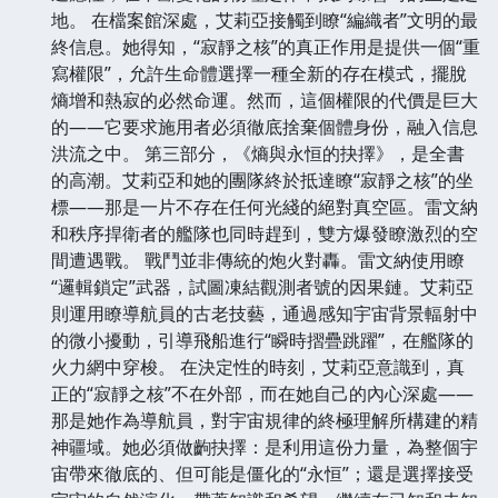
地。 在檔案館深處，艾莉亞接觸到瞭“編織者”文明的最
終信息。她得知，“寂靜之核”的真正作用是提供一個“重
寫權限”，允許生命體選擇一種全新的存在模式，擺脫
熵增和熱寂的必然命運。然而，這個權限的代價是巨大
的——它要求施用者必須徹底捨棄個體身份，融入信息
洪流之中。 第三部分，《熵與永恒的抉擇》，是全書
的高潮。艾莉亞和她的團隊終於抵達瞭“寂靜之核”的坐
標——那是一片不存在任何光綫的絕對真空區。雷文納
和秩序捍衛者的艦隊也同時趕到，雙方爆發瞭激烈的空
間遭遇戰。 戰鬥並非傳統的炮火對轟。雷文納使用瞭
“邏輯鎖定”武器，試圖凍結觀測者號的因果鏈。艾莉亞
則運用瞭導航員的古老技藝，通過感知宇宙背景輻射中
的微小擾動，引導飛船進行“瞬時摺疊跳躍”，在艦隊的
火力網中穿梭。 在決定性的時刻，艾莉亞意識到，真
正的“寂靜之核”不在外部，而在她自己的內心深處——
那是她作為導航員，對宇宙規律的終極理解所構建的精
神疆域。她必須做齣抉擇：是利用這份力量，為整個宇
宙帶來徹底的、但可能是僵化的“永恒”；還是選擇接受