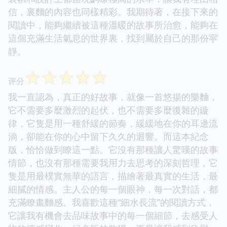
信，裏麵的內容也同樣精彩。我期待著，在接下來的
閱讀中，能夠繼續被這種溫暖的故事所治愈，能夠在
這個充滿生活氣息的世界裏，找到屬於自己的那份寜
靜。
☆
☆
☆
☆
☆
评分
我一直認為，真正的好故事，就像一首悠揚的樂麯，
它不需要多麼激烈的起伏，也不需要多麼復雜的鏇
律，它隻是用一種舒緩的節奏，緩緩地在你的耳邊流
淌，卻能在你的心中留下久久的迴響。而這本紀念
版，恰恰做到瞭這一點。它沒有那種讓人驚嘆的故事
情節，也沒有那種需要我用力去思考的深刻哲理，它
隻是用最樸實無華的語言，描繪著最真實的生活，最
細膩的情感。主人公的每一個眼神，每一次對話，都
充滿瞭畫麵感。我喜歡這種“細水長流”的閱讀方式，
它讓我有機會去品味故事中的每一個細節，去感受人