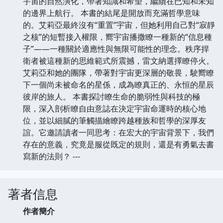
宇宙的自然演化，帶著知識和希望，繼續在已知和未知
的邊界上航行。 本書的結尾是開放而充滿哲學意味
的。艾莉亞最終沒有“重置”宇宙，但她利用自己對“寂靜
之核”的短暫接入權限，嚮宇宙播撒瞭一種新的“信息種
子”——一種關於適應性與無限可能性的理念。秩序捍
衛者被這種新的思維範式所震撼，雷文納選擇瞭停火。
艾莉亞和她的團隊，帶著對宇宙更深層的敬畏，駛嚮瞭
下一個尚未被命名的星係，成為瞭真正的、永恒的星辰
彼岸的旅人。 本書探討瞭生命的脆弱性與科技的極
限，深入剖析瞭自由意誌在決定宇宙命運時的核心地
位，並以細膩的筆觸描繪瞭跨越種族和哲學的深厚友
誼。它邀請讀者一同思考：在宏大的宇宙背景下，我們
存在的意義，究竟是服從既定的規則，還是有勇氣去書
寫新的法則？ ---
著者信息
作者簡介