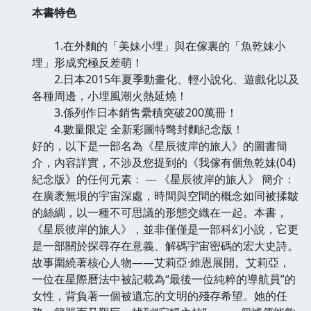
本書特色
1.在外麵的「美妹小埋」與在傢裏的「魚乾妹小
埋」形成究極反差萌！
2.日本2015年夏季動畫化、輕小說化、遊戲化以及
各種周邊，小埋風潮火熱延燒！
3.係列作日本銷售纍積突破200萬冊！
4.數量限定 全新彩圖特彆封麵紀念版！
好的，以下是一部名為《星辰彼岸的旅人》的圖書簡
介，內容詳實，不涉及您提到的《我傢有個魚乾妹(04)
紀念版》的任何元素： --- 《星辰彼岸的旅人》 簡介：
在廣袤無垠的宇宙深處，時間與空間的概念如同被揉皺
的絲綢，以一種不可思議的形態交織在一起。本書，
《星辰彼岸的旅人》，並非僅僅是一部科幻小說，它更
是一部關於探尋存在意義、解碼宇宙密碼的宏大史詩。
故事圍繞著核心人物——艾莉亞·維恩展開。艾莉亞，
一位在星際曆法中被記載為“最後一位純粹的導航員”的
女性，背負著一個被遺忘的文明的殘存希望。她的任