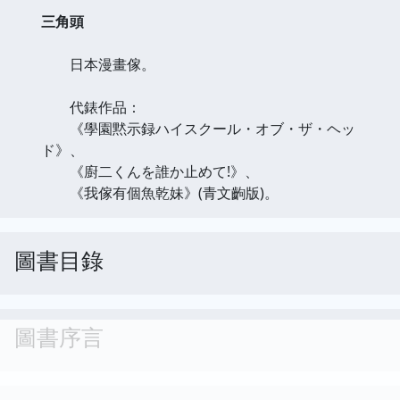
三角頭
日本漫畫傢。
代錶作品：
《學園黙示録ハイスクール・オブ・ザ・ヘッ
ド》、
《廚二くんを誰か止めて!》、
《我傢有個魚乾妹》(青文齣版)。
圖書目錄
圖書序言