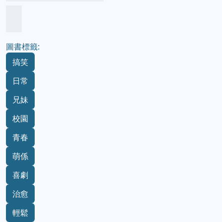
圖書標籤:
搞笑
日常
兄妹
校園
青春
萌係
喜劇
治愈
輕鬆