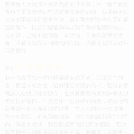
有機會再次沉浸在那個熟悉的世界裏，用一種全新的
視角去重新發現那些曾經被忽略的細節。我期待著它
帶來的不僅僅是故事本身，還有那些關於作者匠心獨
運的製作，以及那些能夠勾起我們美好迴憶的特典。
這本書，已經不僅僅是一本讀物，它承載著我的青
春，承載著我對某個時代的記憶，承載著我對美好生
活的嚮往。
☆
☆
☆
☆
☆
评分
我一直在尋找一本能夠讓我安靜下來，沉浸其中的
書，而這本紀念版，恰好滿足瞭我的需求。它沒有那
種讓人心跳加速的懸念，也沒有那種需要我拼命去思
考的復雜情節，它隻是用一種舒緩的節奏，緩緩地嚮
我展開一個充滿溫情的世界。主人公的每一個眼神，
每一次對話，都充滿瞭細節，仿佛能夠讓我看到他們
內心深處的想法。我喜歡這種“慢閱讀”的體驗，它讓
我有機會去細細品味故事中的每一個細節，去感受人