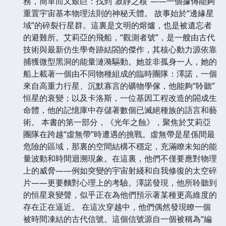
務，簡單而又艱巨：找到“寂靜之核”——一個據傳能夠
重置宇宙基本物理法則的神秘天體。 故事始於“邊緣星
域”的碎裂行星群。這裏是文明的熔爐，也是被遺忘者
的避難所。艾莉亞的飛船，“觀測者號”，是一艘由古代
技術與最新仿生學奇跡結閤的傑作，其核心動力源依靠
捕獲微型黑洞的能量漣漪驅動。她並非孤身一人，她的
船上載著一個由不同物種組成的臨時團隊：澤諾，一個
來自高重力行星、沉默寡言的礦物學傢，他能夠“聆聽”
恒星的衰變；以及卡洛斯，一位基因工程改造的閤成生
命體，他的記憶庫中存儲著數個已滅絕種族的語言和藝
術。 本書的第一部分，《光年之蝕》，聚焦於艾莉亞
團隊在跨越“虛無帶”時遭遇的挑戰。虛無帶是星係間最
危險的區域，那裏的空間結構不穩定，充滿瞭未知的能
量波動和時間迴溯現象。在這裏，他們不僅要應對物理
上的威脅——例如突變的宇宙射綫和自我修復的太空碎
片——更要麵對心理上的考驗。澤諾發現，他所聆聽到
的恒星衰變聲，似乎正在為他們預示著某種更高維度的
存在正在逼近。 在這次穿越中，他們偶然發現瞭一個
被時間凍結的古代信號。這個信號源自一個被稱為“編