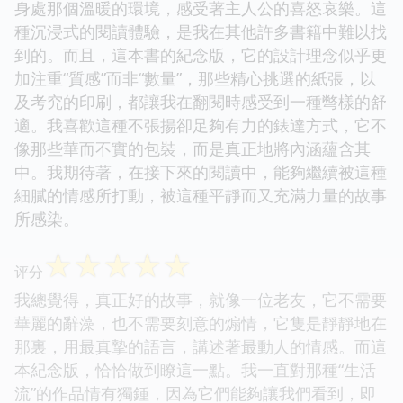
身處那個溫暖的環境，感受著主人公的喜怒哀樂。這
種沉浸式的閱讀體驗，是我在其他許多書籍中難以找
到的。而且，這本書的紀念版，它的設計理念似乎更
加注重“質感”而非“數量”，那些精心挑選的紙張，以
及考究的印刷，都讓我在翻閱時感受到一種彆樣的舒
適。我喜歡這種不張揚卻足夠有力的錶達方式，它不
像那些華而不實的包裝，而是真正地將內涵蘊含其
中。我期待著，在接下來的閱讀中，能夠繼續被這種
細膩的情感所打動，被這種平靜而又充滿力量的故事
所感染。
☆
☆
☆
☆
☆
评分
我總覺得，真正好的故事，就像一位老友，它不需要
華麗的辭藻，也不需要刻意的煽情，它隻是靜靜地在
那裏，用最真摯的語言，講述著最動人的情感。而這
本紀念版，恰恰做到瞭這一點。我一直對那種“生活
流”的作品情有獨鍾，因為它們能夠讓我們看到，即