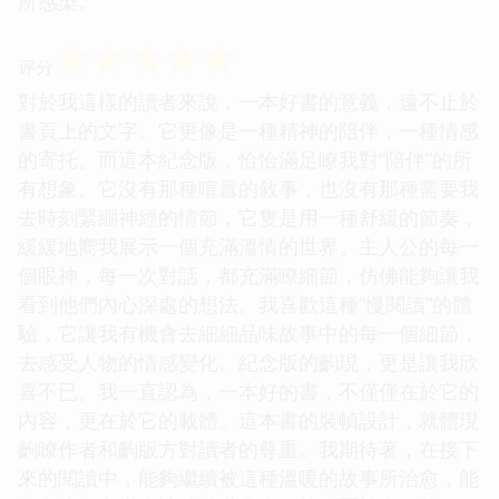
所感染。
☆
☆
☆
☆
☆
评分
對於我這樣的讀者來說，一本好書的意義，遠不止於
書頁上的文字。它更像是一種精神的陪伴，一種情感
的寄托。而這本紀念版，恰恰滿足瞭我對“陪伴”的所
有想象。它沒有那種喧囂的敘事，也沒有那種需要我
去時刻緊綳神經的情節，它隻是用一種舒緩的節奏，
緩緩地嚮我展示一個充滿溫情的世界。主人公的每一
個眼神，每一次對話，都充滿瞭細節，仿佛能夠讓我
看到他們內心深處的想法。我喜歡這種“慢閱讀”的體
驗，它讓我有機會去細細品味故事中的每一個細節，
去感受人物的情感變化。紀念版的齣現，更是讓我欣
喜不已。我一直認為，一本好的書，不僅僅在於它的
內容，更在於它的載體。這本書的裝幀設計，就體現
齣瞭作者和齣版方對讀者的尊重。我期待著，在接下
來的閱讀中，能夠繼續被這種溫暖的故事所治愈，能