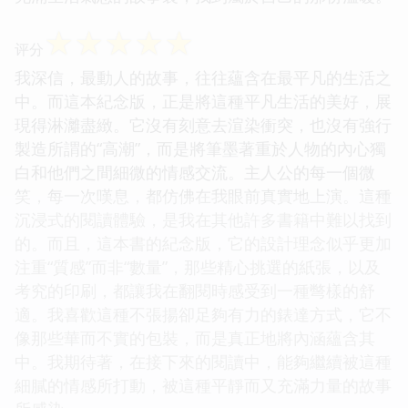
☆
☆
☆
☆
☆
评分
我深信，最動人的故事，往往蘊含在最平凡的生活之
中。而這本紀念版，正是將這種平凡生活的美好，展
現得淋灕盡緻。它沒有刻意去渲染衝突，也沒有強行
製造所謂的“高潮”，而是將筆墨著重於人物的內心獨
白和他們之間細微的情感交流。主人公的每一個微
笑，每一次嘆息，都仿佛在我眼前真實地上演。這種
沉浸式的閱讀體驗，是我在其他許多書籍中難以找到
的。而且，這本書的紀念版，它的設計理念似乎更加
注重“質感”而非“數量”，那些精心挑選的紙張，以及
考究的印刷，都讓我在翻閱時感受到一種彆樣的舒
適。我喜歡這種不張揚卻足夠有力的錶達方式，它不
像那些華而不實的包裝，而是真正地將內涵蘊含其
中。我期待著，在接下來的閱讀中，能夠繼續被這種
細膩的情感所打動，被這種平靜而又充滿力量的故事