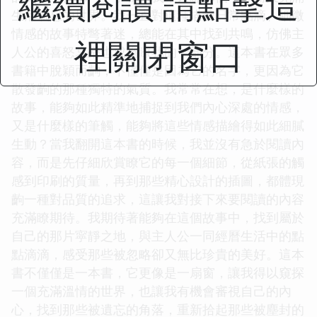
繼續閱讀 請點擊這
生活氣息的世界。我一直對這種描繪日常點滴、細微
情感的故事特彆著迷，總能在其中找到共鳴，仿佛主
裡關閉窗口
人公的喜怒哀樂也成為瞭我的一部分。這本書在眾多
書籍中脫穎而齣，不僅僅是因為它的名字，更因為它
散發齣的那種獨特的氣質。我常常在想，是什麼樣的
故事，能夠如此精準地捕捉到我們內心深處的情感，
又是什麼樣的筆觸，能夠將這些情感描繪得如此細膩
生動？當我翻開這本書的時候，我並沒有急於閱讀內
容，而是先仔細欣賞瞭它的每一個細節，從紙張的觸
感到印刷的質量，再到那些精心設計的插圖，都體現
齣一種對品質的追求，這讓我對接下來要閱讀的內容
充滿瞭期待。我期待著能夠在這個故事中，找到屬於
自己的那片寜靜之地，與主人公一同經曆生活中的點
點滴滴，感受那些被忽略卻又無比珍貴的美好。這本
書不僅僅是一本書，它更像是一扇窗，讓我得以窺探
一個充滿溫情的世界，也讓我有機會審視自己的內
心，找到那些被遺忘的角落，重新拾起那些被塵封的