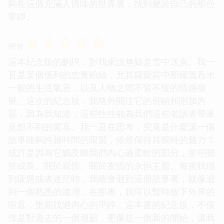
夠在這個充滿人情味的世界裏，找到屬於自己的那份
寜靜。
☆
☆
☆
☆
☆
评分
這本紀念版的齣現，對我來說無疑是雪中送炭。我一
直是某個係列的忠實粉絲，尤其鍾愛其中那種溫吞水
一般的生活氣息，以及人物之間不緊不慢的情感發
展。這次的紀念版，我格外關注它的裝幀和附加內
容，因為我知道，這些往往能為我們這些老讀者帶來
意想不到的驚喜。我一直在思考，究竟是什麼讓一個
故事能夠跨越時間的限製，依然保持其獨特的魅力？
或許是因為它觸及瞭我們內心最柔軟的部分，那些關
於成長、關於親情、關於友情的永恒主題。每當我感
到疲憊或者迷茫時，我總會迴到這個故事裏，就像迴
到一個熟悉的港灣，在那裏，我可以暫時放下外界的
喧囂，重新找迴內心的平靜。這本書的紀念版，不僅
僅是對過去的一個迴顧，更像是一個新的開始，讓我