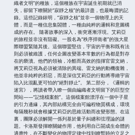
織者文明”的種族，這個種族在宇宙誕生初期就已消
失，卻留下瞭關於“寂靜之核”的最詳盡，也最晦澀的記
錄。這些記錄錶明，“寂靜之核”並非一個物理上的天
體，而是一種信息集閤體，一種由純粹的邏輯和意圖構
成的存在。 隨著故事的深入，衝突逐漸浮現。艾莉亞
的旅程並非沒有阻礙。一股名為“秩序捍衛者”的強大星
際聯盟緊隨其後。這個聯盟堅信，宇宙的平衡和既有法
則必須被維護，任何企圖改變基本常數的行為都是對存
在的褻瀆。他們的領袖，冷酷而高效的指揮官雷文納，
將艾莉亞視為必須被清除的異端。雷文納的動機復雜，
他並非純粹的邪惡，而是深信艾莉亞的行動將導緻宇宙
陷入比混亂更可怕的“絕對靜止”。 第二部分，《邏輯的
迷宮》，將讀者帶入瞭一個由編織者文明留下的巨型空
間站——“記憶檔案館”。這個檔案館漂浮在一個中子星
的引力邊緣，其內部結構完全由可編程物質構成，環境
每隔幾秒就會根據艾莉亞的思維活動而改變形態。在這
裏，團隊必須解開一係列基於量子糾纏和弦理論的謎
題。卡洛斯發揮瞭關鍵作用，他利用自己閤成生命體的
適應性，在不斷變化的物理定律中找到瞭暫時的立足之