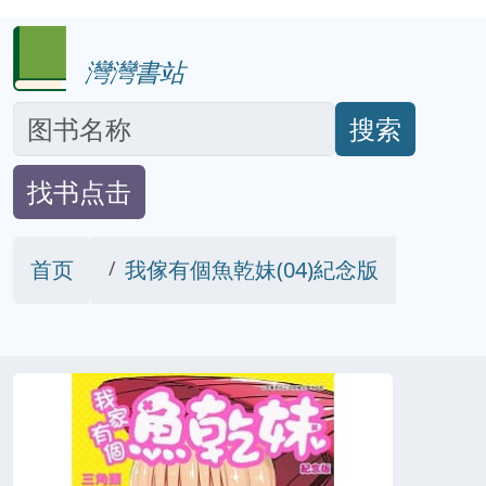
灣灣書站
搜索
找书点击
首页
我傢有個魚乾妹(04)紀念版