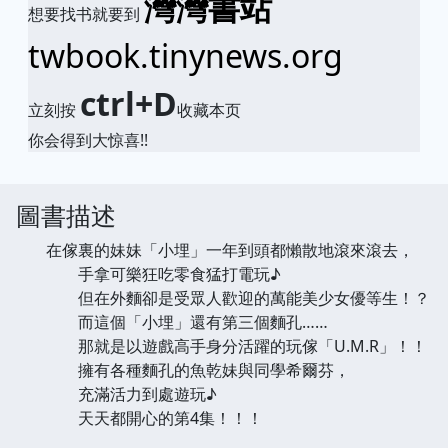
灣灣書站
想要找书就要到
twbook.tinynews.org
ctrl+D
立刻按
收藏本页
你会得到大惊喜!!
圖書描述
在傢裏的妹妹「小埋」一年到頭都懶散地滾來滾去，
手拿可樂狂吃零食猛打電玩♪
但在外麵卻是受眾人歡迎的萬能美少女優等生！？
而這個「小埋」還有第三個麵孔……
那就是以遊戲高手身分活躍的玩傢「U.M.R」！！
擁有各種麵孔的魚乾妹與同學希爾芬，
充滿活力到處遊玩♪
天天都開心的第4集！！！