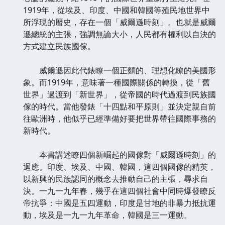
1919年，從埃及、印度、中國和韓國等殖民地世界中
所浮現的曆史，存在一個「威爾遜時刻」。也就是威爾
遜總統的主張，強調無論大小，人民都有權利以自決的
方式建立民族國傢。
威爾遜因此代錶瞭一個正麵的、理想化瞭的美國形
象。而1919年，意味著一種國際關係的轉換，從「舊
世界」過渡到「新世界」，從帝國的時代過渡到民族國
傢的時代。當他發錶「十四點和平原則」並決定親自前
往歐洲時，他似乎已經準備好要把世界帶往國際事務的
新時代。
本書講述瞭四個新崛起的國傢對「威爾遜時刻」的
迴應。印度、埃及、中國、韓國，這四個國傢的精英，
以新興的民族認同的概念去推動自己的主張，尋求自
決。一九一九年春，幾乎在這四個社會中同時爆發瞭反
帝抗爭：中國是五四運動，印度是甘地的非暴力抵抗運
動，埃及是一九一九年革命，韓國是三一運動。