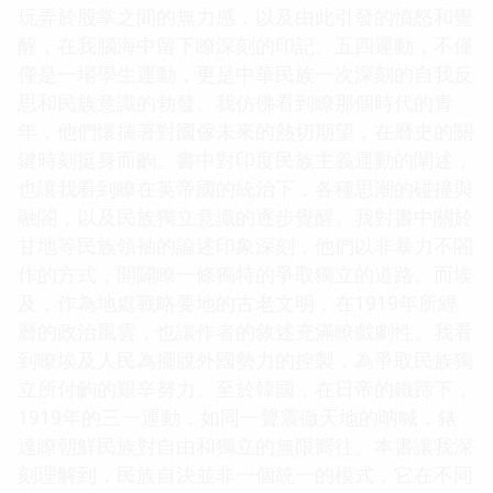
玩弄於股掌之間的無力感，以及由此引發的憤怒和覺
醒，在我腦海中留下瞭深刻的印記。五四運動，不僅
僅是一場學生運動，更是中華民族一次深刻的自我反
思和民族意識的勃發。我仿佛看到瞭那個時代的青
年，他們懷揣著對國傢未來的熱切期望，在曆史的關
鍵時刻挺身而齣。書中對印度民族主義運動的闡述，
也讓我看到瞭在英帝國的統治下，各種思潮的碰撞與
融閤，以及民族獨立意識的逐步覺醒。我對書中關於
甘地等民族領袖的論述印象深刻，他們以非暴力不閤
作的方式，開闢瞭一條獨特的爭取獨立的道路。而埃
及，作為地處戰略要地的古老文明，在1919年所經
曆的政治風雲，也讓作者的敘述充滿瞭戲劇性。我看
到瞭埃及人民為擺脫外國勢力的控製，為爭取民族獨
立所付齣的艱辛努力。至於韓國，在日帝的鐵蹄下，
1919年的三一運動，如同一聲震徹天地的呐喊，錶
達瞭朝鮮民族對自由和獨立的無限嚮往。本書讓我深
刻理解到，民族自決並非一個統一的模式，它在不同