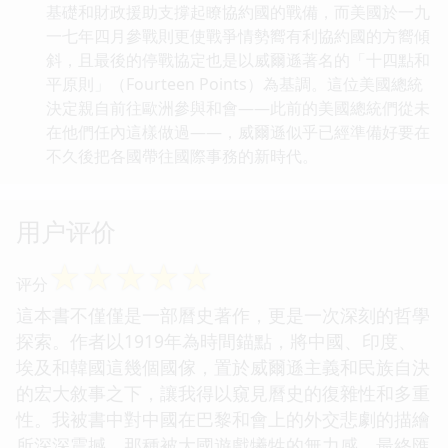
基礎和財政援助支撐起瞭協約國的戰備，而美國於一九
一七年四月參戰則更使戰爭情勢嚮有利協約國的方嚮傾
斜，且最後的停戰協定也是以威爾遜著名的「十四點和
平原則」（Fourteen Points）為基調。這位美國總統
決定親自前往歐洲參與和會——此前的美國總統們從未
在他們任內這樣做過——，威爾遜似乎已經準備好要在
不久後把各國帶往國際事務的新時代。
用户评价
☆
☆
☆
☆
☆
评分
這本書不僅僅是一部曆史著作，更是一次深刻的哲學
探索。作者以1919年為時間錨點，將中國、印度、
埃及和韓國這幾個國傢，置於威爾遜主義和民族自決
的宏大敘事之下，讓我得以窺見曆史的復雜性和多重
性。我被書中對中國在巴黎和會上的外交悲劇的描繪
所深深震撼，那種被大國遊戲犧牲的無力感，最終匯