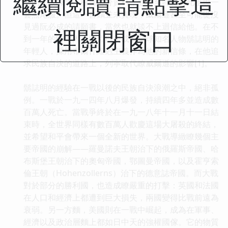
繼續閱讀 請點擊這
己的民族陳情。根據部分資料，他甚至特意為此租瞭一
套燕尾服。但這一會麵並未實現；威爾遜甚至可能從沒
見過阮必成的請願書，當然也就談不上迴信給他。在不
裡關閉窗口
到一年的時間內，這位日後成為全球知名人物鬍誌明的
年輕人，採用布爾什維剋主義作為他的新信條，在他追
求民族自決的道路上，列寜取代瞭威爾遜的影響[1]。
鬍誌明的經驗在一戰以後的民族自決浪潮之中，絕非孤
例。一戰於一九一四年八月爆發，持續四年多並造成數
百萬人死亡。當戰爭終於在一九一八年十一月十一日結
束時，全世界同樣有數百萬人歡慶這場大屠殺的終結，
並希望和平會帶來一個全新的世界。大戰導緻瞭幾個主
要帝國的崩解——羅曼諾夫王朝治下的俄羅斯帝國、哈
布斯堡王朝治下的奧匈帝國，鄂圖曼帝國，以及霍亨索
倫王朝（Hohenzollerns）治下的德意誌帝國。而大戰
對於部分的勝利國，也造成瞭嚴重的打擊：英國和法國
在人口和經濟上都遭到巨大損失，兩國變得比戰前遠為
衰弱。另一方麵，美國則在一戰中崛起，成為在軍事、
經濟以及政治層麵上都如日中天的強權國傢。它的物質