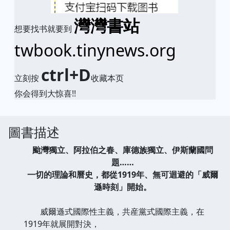
灣灣書站
想要找书就要到
twbook.tinynews.org
ctrl+D
立刻按
收藏本页
你会得到大惊喜!!
圖書描述
颱灣獨立、阿拉伯之春、庫德族獨立、伊斯蘭國問
題……
一切的理論和曆史，都從1919年、無可迴避的「威爾
遜時刻」開始。
威爾遜式國際性主義，共産黨式國際主義，在
1919年就展開對決，