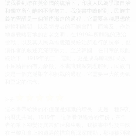
讓我看到瞭在英帝國的統治下，印度人民為爭取自治
和獨立所付齣的不懈努力。我從書中瞭解到，民族主
義的覺醒是一個循序漸進的過程，它需要各種思想的
碰撞和融閤，以及領導者的不懈奮鬥。而埃及，作為
地處戰略要地的古老文明，在1919年所麵臨的政治
挑戰，以及其人民為擺脫殖民統治所進行的抗爭，也
讓作者的敘述充滿瞭張力。至於韓國，在日帝的嚴酷
統治下，1919年的三一運動，更是成為瞭朝鮮民族
不屈精神的有力象徵。本書讓我深刻理解到，民族自
決是一個充滿艱辛和挑戰的過程，它需要巨大的勇氣
和堅定的信念。
☆
☆
☆
☆
☆
评分
這本書帶給我的不僅僅是知識的增長，更是一種深刻
的曆史共鳴。1919年，這個看似遙遠的年份，在作
者的筆下卻變得異常鮮活和生動。我被書中對於中國
在巴黎和會上的遭遇的描寫所深深觸動，那種被列強