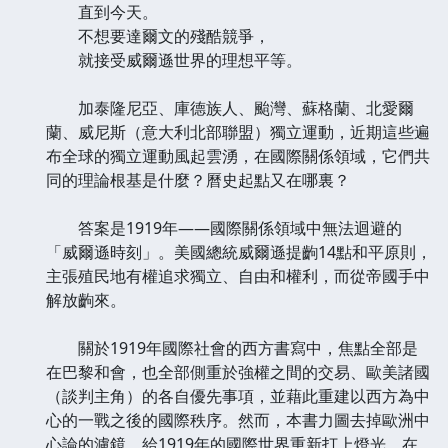
直到今天。
不想要達爾文的殘酷競爭，
就接受威爾遜世界的理想平等。
加泰隆尼亞、庫德族人、颱灣、蘇格蘭、北愛爾
蘭、威尼斯（意大利北部聯盟）獨立運動，近期這些遍
布全球的獨立運動風起雲湧，在國際關係領域，它們共
同的理論根基是什麼？曆史起點又在哪裏？
答案是1919年——國際關係領域中無法迴避的
「威爾遜時刻」。美國總統威爾遜提齣14點和平原則，
主張殖民地有權追求獨立、自由和權利，而從帝國手中
解放齣來。
關於1919年國際社會的西方書寫中，焦點全部是
在巴黎和會，也全部側重於強權之間的交易、歐美諸國
（談判主角）的各自優先事項，並藉此重建以西方為中
心的一戰之後的國際秩序。然而，本書力圖去掉歐洲中
心論的濾鏡，給1919年的國際世界重新打上燈光。在