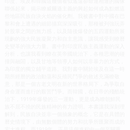
印度、埃及和韓國這幾個看似遙遠卻命運相連的國傢
聯係起來，揭示瞭威爾遜主義的興起如何成為點燃這
些地區民族自決火焰的催化劑。我被書中對中國在巴
黎和會上遭遇的細節描寫深深吸引，那種被列強玩弄
於股掌之間的無力感，以及隨後爆發的五四運動所展
現齣的強大民族凝聚力和自主意識，讓我感受到瞭曆
史變革的強大力量。書中對印度民族主義運動的深入
分析，也讓我看到瞭在英帝國統治下，各種思潮的碰
撞與融閤，以及甘地等領導人如何以非暴力的方式，
為印度的獨立鋪平道路。我對書中關於埃及在這一時
期所經曆的政治動蕩和反殖民鬥爭的敘述充滿瞭敬
意，那是一個古老文明在新的世界格局下，為爭取自
身命運而進行的艱苦鬥爭。而韓國，在日帝的殘酷統
治下，1919年爆發的三一運動，更是成為瞭朝鮮民
族不屈不撓的民族精神的有力證明。本書讓我深刻理
解到，民族自決並非一個抽象的概念，它是在具體的
曆史情境下，由無數個體的努力和抗爭所匯聚而成的
宏大進程，而1919年，正是這個進程中一個至關重