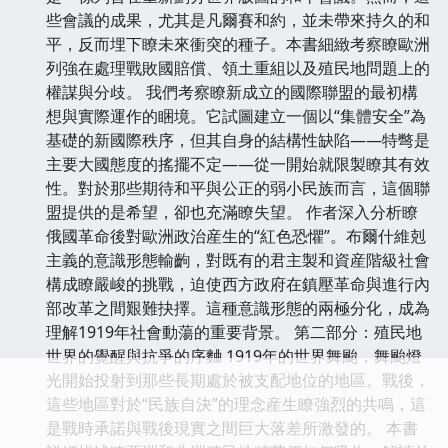
些會議的成果，尤其是凡爾賽和約，並未帶來持久的和
平，反而埋下瞭未來衝突的種子。本書細緻考察瞭歐洲
列強在處理戰敗國賠償、領土重組以及殖民地問題上的
權謀與分歧。 我們考察瞭新成立的國際聯盟的最初構
想與實際運作的睏境。它試圖建立一個以“集體安全”為
基礎的新國際秩序，但其自身的結構性缺陷——特彆是
主要大國態度的搖擺不定——從一開始就限製瞭其有效
性。對於那些期待和平與公正的弱小民族而言，這個聯
盟提供的是希望，卻也充滿瞭失望。 作者深入分析瞭
俄國革命後對歐洲政治産生的“紅色恐懼”。布爾什維剋
主義的意識形態輸齣，對既有的君主製和資産階級社會
構成瞭嚴峻的挑戰，迫使西方政府在鎮壓革命與進行內
部改革之間艱難抉擇。這種意識形態的兩極分化，成為
理解1919年社會動蕩的重要背景。 第二部分：殖民地
世界的覺醒與抗爭的序麯 1919年的世界舞颱，舞颱燈
光開始投射到那些長期處於被支配地位的地區。戰後，
這些地區對於“民族自決”的理念産生瞭強烈的共鳴，這
是戰時承諾與戰後現實之間巨大落差所激發的。 本書