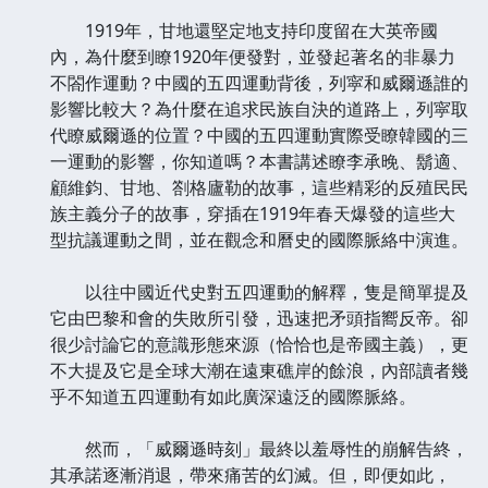
1919年，甘地還堅定地支持印度留在大英帝國
內，為什麼到瞭1920年便發對，並發起著名的非暴力
不閤作運動？中國的五四運動背後，列寜和威爾遜誰的
影響比較大？為什麼在追求民族自決的道路上，列寜取
代瞭威爾遜的位置？中國的五四運動實際受瞭韓國的三
一運動的影響，你知道嗎？本書講述瞭李承晚、鬍適、
顧維鈞、甘地、劄格廬勒的故事，這些精彩的反殖民民
族主義分子的故事，穿插在1919年春天爆發的這些大
型抗議運動之間，並在觀念和曆史的國際脈絡中演進。
以往中國近代史對五四運動的解釋，隻是簡單提及
它由巴黎和會的失敗所引發，迅速把矛頭指嚮反帝。卻
很少討論它的意識形態來源（恰恰也是帝國主義），更
不大提及它是全球大潮在遠東礁岸的餘浪，內部讀者幾
乎不知道五四運動有如此廣深遠泛的國際脈絡。
然而，「威爾遜時刻」最終以羞辱性的崩解告終，
其承諾逐漸消退，帶來痛苦的幻滅。但，即便如此，