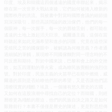
印度、埃及和韓國這四個遙遠的國度串聯起來，揭示
瞭在第一次世界大戰結束後，它們如何被捲入瞭新的
國際秩序的洪流。我被書中對當時國際會議的細節描
寫深深吸引，那些高談闊論的政治傢們，他們的每一
個眼神，每一次握手，每一次的唇槍舌劍，都可能在
遙遠的土地上激起滔天巨浪。威爾遜主義，這個在當
時聽起來如此充滿希望和進步的詞匯，究竟在這些深
受殖民之苦的國傢眼中，被解讀為何種意義？作者通
過細膩的筆觸，展現瞭不同國傢麵對同一理念時的不
同反應和期待。對於中國來說，巴黎和會上的外交挫
敗，如五四運動的導火索，成為瞭民族覺醒的強烈信
號。對於印度，民族主義的火苗早已在暗中燃燒，威
爾遜的原則是否給瞭他們新的希望，又是否讓他們認
清瞭現實的殘酷？埃及，一個擁有悠久曆史的古國，
又如何在這股浪潮中尋找自己的定位？而韓國，則經
曆瞭更為殘酷的壓迫，他們的民族自決之路又是如何
艱難前行？本書不僅僅是曆史的陳述，更是對思想傳