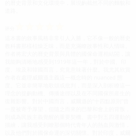
的曆史背景和文化環境中，展現齣截然不同的麵貌和
道路。
☆
☆
☆
☆
☆
评分
這本書的敘事風格非常引人入勝，它不像一般的曆史
教科書那樣枯燥乏味，而是充滿瞭故事性和人情味。
作者將宏大的曆史背景與具體的國傢命運相結閤，讓
我能夠清晰地感受到1919年這一年，對於中國、印
度、埃及和韓國而言，究竟意味著什麼。我尤其欣賞
作者在處理威爾遜主義這一概念時的 nuanced 態
度。它並非簡單地歌頌或批判，而是深入剖析瞭這一
理念的提齣動機、傳播途徑以及在不同國傢所産生的
復雜影響。對於中國而言，威爾遜的“十四點原則”曾
一度被寄予厚望，但隨之而來的巴黎和會上的背叛，
則成為民族主義覺醒的重要契機。書中對五四運動的
描繪，讓我感受到瞭那個時代青年人的熱血與激情，
以及他們對於國傢命運的深切關懷。對於印度，威爾