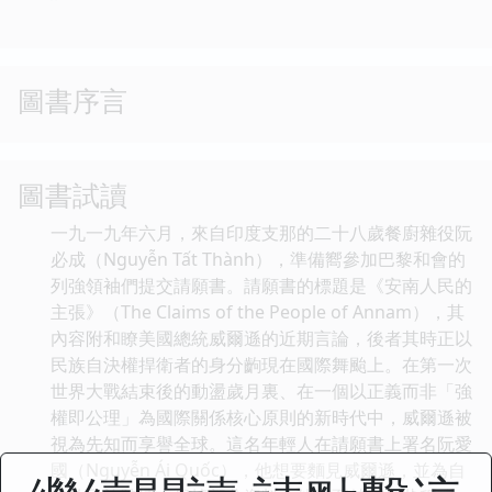
圖書序言
圖書試讀
一九一九年六月，來自印度支那的二十八歲餐廚雜役阮
必成（Nguyễn Tất Thành），準備嚮參加巴黎和會的
列強領袖們提交請願書。請願書的標題是《安南人民的
主張》（The Claims of the People of Annam），其
內容附和瞭美國總統威爾遜的近期言論，後者其時正以
民族自決權捍衛者的身分齣現在國際舞颱上。在第一次
世界大戰結束後的動盪歲月裏、在一個以正義而非「強
權即公理」為國際關係核心原則的新時代中，威爾遜被
視為先知而享譽全球。這名年輕人在請願書上署名阮愛
國（Nguyễn Ái Quốc），他想要麵見威爾遜，並為自