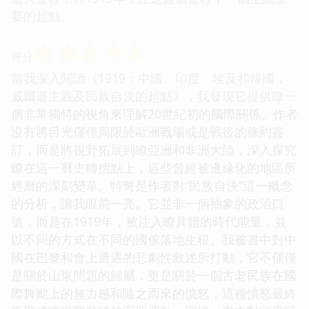
要的起點。
☆
☆
☆
☆
☆
评分
當我深入閱讀《1919：中國、印度、埃及和韓國，
威爾遜主義及民族自決的起點》，我發現它提供瞭一
個非常獨特的視角來理解20世紀初的國際關係。作者
沒有將目光僅僅局限於歐洲戰場或是戰後的條約簽
訂，而是將視野拓展到瞭亞洲和非洲大陸，深入探究
瞭在這一曆史轉摺點上，這些曾經被邊緣化的地區所
經曆的深刻變革。特彆是作者對“民族自決”這一概念
的分析，讓我眼前一亮。它並非一個抽象的政治口
號，而是在1919年，被注入瞭具體的時代能量，並
以不同的方式在不同的國傢落地生根。我被書中對中
國在巴黎和會上遭遇的悲劇性敘述所打動，它不僅僅
是關於山東問題的歸屬，更是關於一個古老民族在國
際舞颱上的無力感和隨之而來的憤怒，這種憤怒最終