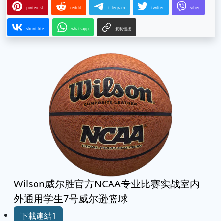
pinterest
reddit
telegram
twitter
viber
vkontakte
whatsapp
复制链接
Wilson威尔胜官方NCAA专业比赛实战室内
外通用学生7号威尔逊篮球
下載連結1