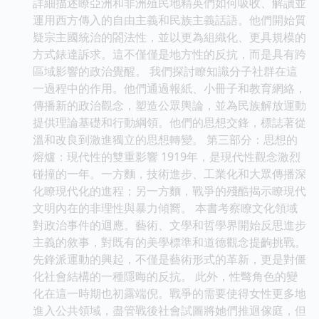
詳細描述瞭亞洲和非洲殖民地精英們如何吸收、解讀並
運用西方傳入的自由主義和民族主義話語。他們開始質
疑宗主國統治的閤法性，並以更為組織化、更具規模的
方式錶達訴求。這不僅僅是地方性的反抗，而是具有跨
區域影響的政治覺醒。 我們探討瞭知識分子社群在這
一過程中的作用。他們通過報紙、小冊子和教育網絡，
傳播新的政治觀念，塑造公眾輿論，並為民族解放運動
提供理論基礎和行動綱領。他們的思想交鋒，標誌著從
溫和改良到激進獨立的思想轉變。 第三部分：思想的
熔爐：現代性的雙重影響 1919年，是現代性觀念激烈
碰撞的一年。一方麵，技術進步、工業化和大眾傳播深
化瞭現代化的進程；另一方麵，戰爭的殘酷揭示瞭現代
文明內在的非理性與暴力傾嚮。 本書考察瞭文化領域
對政治事件的迴應。藝術、文學和哲學界開始反思進步
主義的敘事，對既有的美學標準和道德觀念提齣挑戰。
先鋒派運動的興起，不僅是藝術形式的革新，更是對僵
化社會結構的一種隱晦的反抗。 此外，性彆角色的變
化在這一時期也初露端倪。戰爭的需要使得女性更多地
進入公共領域，盡管戰後社會試圖將她們推迴傢庭，但