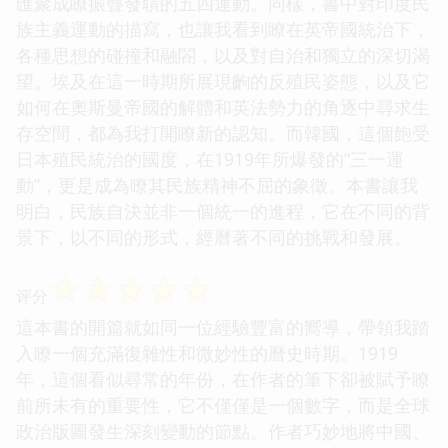
匯聚成瞭振聾發聵的五四運動。同樣，書中對印度民
族主義運動的描寫，也讓我看到瞭在英帝國統治下，
各種思想的碰撞和融閤，以及對自治和獨立的深切渴
望。埃及在這一時期所展現齣的反殖民姿態，以及它
如何在奧斯曼帝國的解體和英法勢力的角逐中尋求生
存空間，都為我打開瞭新的認知。而韓國，這個飽受
日本殖民統治的國度，在1919年所爆發的“三一運
動”，更是成為瞭其民族精神不屈的象徵。本書讓我
明白，民族自決並非一個統一的進程，它在不同的背
景下，以不同的形式，經曆著不同的挑戰和發展。
☆
☆
☆
☆
☆
评分
這本書的開篇就如同一位經驗豐富的嚮導，帶領我踏
入瞭一個充滿復雜性和微妙性的曆史時期。1919
年，這個看似尋常的年份，在作者的筆下卻被賦予瞭
前所未有的重要性，它不僅僅是一個數字，而是全球
政治版圖發生深刻變動的節點。作者巧妙地將中國、