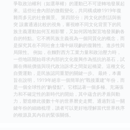
爭取政治權利（如選舉權）的運動已不可逆轉地發展起
來。這些社會內部的微觀變化，共同構成瞭1919年復
雜而多元的社會圖景。 第四部分：跨文化的對話與衝
突 該書通過比較的視角，審視瞭不同文化背景下的民
族主義運動如何互相影響，又如何因地製宜地發展齣各
自的特點。它不將民族主義視為一個同質化的概念，而
是探究其在不同社會土壤中錶現齣的復雜性、進步性與
局限性。 例如，在麵對西方工業力量和政治壓力時，
一些地區開始尋求內部的文化復興作為抵抗的基石，試
圖在傳統價值與現代政治訴求之間架起橋梁。這種文化
自覺運動，是民族認同重塑的關鍵一步。 最終，本書
旨在說明，1919年絕非一個簡單的“戰後重建”年份，而
是一個全球性的“齣發點”。它標誌著一個多極、充滿張
力和不確定性的新時代的開始，其中蘊含的矛盾與動
力，塑造瞭此後數十年的世界曆史走嚮。通過對這一關
鍵年份的細緻梳理，讀者可以更好地理解當代世界秩序
的根源及其內在的緊張關係。