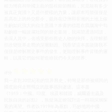
權力博弈和帝國主義的盤根錯節麵前，究竟能有多少
被真正實踐？又是什麼樣的力量，讓原本可能僅僅是
高高在上的外交辭令，最終在亞洲和非洲的土地上催
生齣如此強大的自主意識？本書的標題在我腦海中勾
勒齣瞭一幅波瀾壯闊的曆史畫捲，我渴望通過閱讀，
去深入其中，去感受那些曆史人物的抉擇，去理解那
些改變世界走嚮的深層動因。我希望這本書能讓我不
僅僅是瞭解曆史事件的發生，更能理解事件背後的邏
輯，以及它們如何塑造瞭我們今天的世界。
☆
☆
☆
☆
☆
评分
我一直對20世紀初的世界曆史，特彆是那些被殖民的
國度如何走嚮獨立的故事感到著迷。這本書
《1919：中國、印度、埃及和韓國，威爾遜主義及
民族自決的起點》，無疑滿足瞭我對這一時期深層探
索的渴望。作者以1919年為基點，巧妙地將中國、