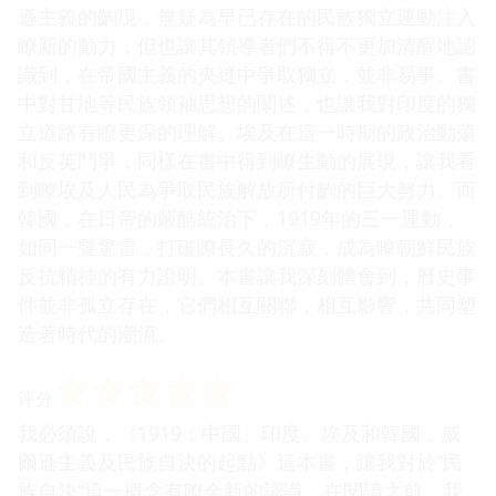
遜主義的齣現，無疑為早已存在的民族獨立運動注入
瞭新的動力，但也讓其領導者們不得不更加清醒地認
識到，在帝國主義的夾縫中爭取獨立，並非易事。書
中對甘地等民族領袖思想的闡述，也讓我對印度的獨
立道路有瞭更深的理解。埃及在這一時期的政治動蕩
和反英鬥爭，同樣在書中得到瞭生動的展現，讓我看
到瞭埃及人民為爭取民族解放所付齣的巨大努力。而
韓國，在日帝的嚴酷統治下，1919年的三一運動，
如同一聲驚雷，打破瞭長久的沉寂，成為瞭朝鮮民族
反抗精神的有力證明。本書讓我深刻體會到，曆史事
件並非孤立存在，它們相互關聯，相互影響，共同塑
造著時代的潮流。
☆
☆
☆
☆
☆
评分
我必須說，《1919：中國、印度、埃及和韓國，威
爾遜主義及民族自決的起點》這本書，讓我對於“民
族自決”這一概念有瞭全新的認識。在閱讀之前，我