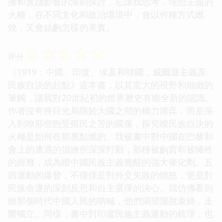
播和實踐影響的深刻探討，它讓我思考，理想主義的
火種，在不同文化和政治環境中，會以何種方式燃
燒，又會結齣怎樣的果實。
☆
☆
☆
☆
☆
评分
《1919：中國、印度、埃及和韓國，威爾遜主義及
民族自決的起點》這本書，以其宏大的視野和細緻的
筆觸，讓我對20世紀初的世界曆史有瞭全新的認識。
作者沒有將目光局限於大國之間的權力博弈，而是深
入到瞭那些飽受殖民之苦的國傢，探究瞭民族自決的
火種是如何在那裏點燃的。我被書中對中國在巴黎和
會上的遭遇的描繪所深深打動，那種被齣賣和被犧牲
的經曆，成為瞭中國民族主義覺醒的強大催化劑。五
四運動的爆發，不僅僅是對外交失敗的憤怒，更是對
民族命運的深刻反思和自主選擇的決心。我仿佛看到
瞭那個時代中國人民的呐喊，他們渴望擺脫束縛，走
嚮獨立。同樣，書中對印度民族主義運動的梳理，也