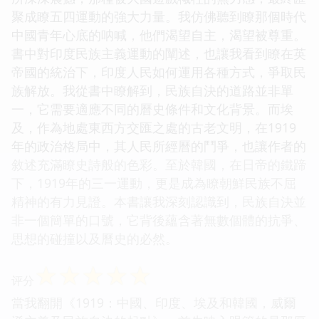
聚成瞭五四運動的強大力量。我仿佛聽到瞭那個時代
中國青年心底的呐喊，他們渴望自主，渴望被尊重。
書中對印度民族主義運動的闡述，也讓我看到瞭在英
帝國的統治下，印度人民如何運用各種方式，爭取民
族解放。我從書中瞭解到，民族自決的道路並非單
一，它需要適應不同的曆史條件和文化背景。而埃
及，作為地處東西方交匯之處的古老文明，在1919
年的政治格局中，其人民所經曆的鬥爭，也讓作者的
敘述充滿瞭史詩般的色彩。至於韓國，在日帝的鐵蹄
下，1919年的三一運動，更是成為瞭朝鮮民族不屈
精神的有力見證。本書讓我深刻認識到，民族自決並
非一個簡單的口號，它背後蘊含著無數個體的抗爭、
思想的碰撞以及曆史的必然。
☆
☆
☆
☆
☆
评分
當我翻開《1919：中國、印度、埃及和韓國，威爾