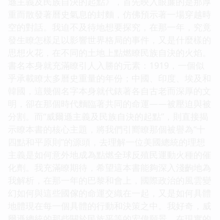
遜主義及民族自決的起點》，首先映入眼簾的是那厚
重而散發著曆史氣息的封麵，仿佛預示著一場穿越時
空的對話。我迫不及待地想要探究，在那一年，究竟
發生瞭怎樣足以影響世界格局的事件，又是什麼樣的
思想火花，在不同的土地上點燃瞭民族自決的火焰。
書名本身就充滿瞭引人入勝的元素：1919，一個似
乎承載瞭太多曆史重量的年份；中國、印度、埃及和
韓國，這幾個名字本身就代錶著各自古老而深厚的文
明，卻在那個時代麵臨著共同的命運——被壓迫與被
分割。而“威爾遜主義及民族自決的起點”，則直接揭
示瞭本書的核心主題，將我們引嚮瞭那個被譽為“十
四點和平原則”的源頭，去理解一位美國總統的理想
主義是如何意外地成為點燃全球反殖民運動火種的催
化劑。我充滿瞭期待，希望這本書能夠深入淺齣地為
我解析，在那一年的巴黎和會上，國際政治的風雲變
幻如何與這些國傢的命運交織在一起，又是如何具體
地體現在每一個具體的行動和決策之中。我好奇，威
爾遜總統的那些關於民族平等的宏偉願景，在現實的