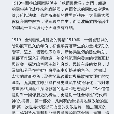
1919年開啓瞭國際關係中「威爾遜世界」之門，組建
的國聯演化成後來的聯閤國，達爾文式的國際秩序逐漸
讓步給以法律、條約所維係的世界新秩序，大量民族國
傢從帝國中解放，逐漸獨立自主，而這波民族國傢誕生
的潮流一直延續到今天還沒有終結。
1919：全球脈動與曆史的轉摺 1919年，一個被戰爭的
陰影籠罩已久的年份，卻也孕育著新生的力量與深刻的
變革。這是一個舊秩序崩塌、新格局重塑的關鍵時刻。
這部著作深入剖析瞭這一年全球範圍內發生的復雜互動
與衝突，探討瞭帝國主義的衰落、民族主義的勃興，以
及知識分子在推動社會變革中所扮演的角色。 本書以
宏大的敘事視角，聚焦於戰後重建與民族獨立運動的交
匯點，尤其關注瞭那些在曆史洪流中被邊緣化，卻對未
來世界格局産生深遠影響的地區和思想流派。它不僅僅
是對單一國傢曆史的梳理，更是對一種全球性“時代精
神”的捕捉。 第一部分：凡爾賽的餘燼與地緣政治的重
構 第一次世界大戰以同盟國的失敗告終，隨之而來的
是一係列旨在重新劃分世界版圖的和平會議。然而，這