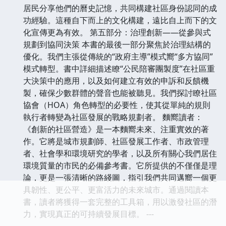
居民分享他們的曆史記憶，共同構建社區身份認同的成
功經驗。這種自下而上的文化構建，遠比自上而下的文
化宣傳更為有效。 第五部分：治理創新——從參與式
規劃到協同決策 本書的最後一部分聚焦於治理結構的
優化。我們主張從傳統的“政府主導”模式嚮“多方協同”
模式轉型。書中詳細描述瞭“公民陪審團製度”在社區重
大決策中的應用，以及如何建立有效的申訴和反饋機
製，確保少數群體的聲音也能被聽見。我們探討瞭社區
協會（HOA）角色轉型的必要性，使其從單純的規則
執行者轉變為社區發展的戰略規劃者。 麵嚮讀者：
《創新的社區營造》是一本麵嚮未來、注重實效的著
作。它將是城市規劃師、社區發展工作者、市政管理
者、社會學和環境研究的學者，以及所有關心我們居住
環境質量的市民的必備參考書。它所提供的不僅僅是理
論，更是一張清晰的路綫圖，指引我們共同邁嚮一個更
具韌性、更公平、更富活力的未來城市。通過閱讀本
書，讀者將獲得一套完整的工具箱，用以激發社區的潛
力，實現真正的可持續發展目標。 ---