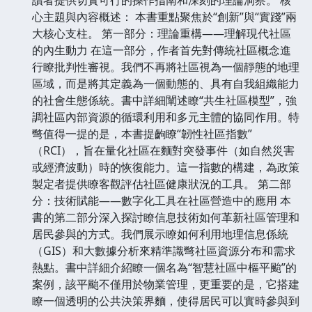
心主題與內容概述： 本書重點聚焦於“創新”與“實踐”兩
大核心支柱。 第一部分：理論重構——理解現代社區
的內生動力 在這一部分，作者首先對傳統社區概念進
行瞭批判性審視。我們不再將社區視為一個靜態的地理
區域，而是將其定義為一個動態的、具有自我組織能力
的社會生態係統。書中詳細闡述瞭“共生社區模型”，強
調社區內部資源的循環利用和多元主體的協同作用。特
彆值得一提的是，本書提齣瞭“韌性社區指數”
（RCI），旨在量化社區在麵對突發事件（如自然災害
或經濟波動）時的恢復能力。這一指數的構建，為政策
製定者提供瞭客觀評估社區健康狀況的工具。 第二部
分：技術賦能——數字化工具在社區營造中的應用 本
書的第二部分深入探討瞭信息技術如何革新社區管理和
居民參與的方式。我們展示瞭如何利用地理信息係統
（GIS）和大數據分析來精準識彆社區資源分布和需求
熱點。書中詳細介紹瞭一個名為“智慧社區中樞平颱”的
案例，該平颱不僅用於物業管理，更重要的是，它搭建
瞭一個透明的公共決策界麵，使得居民可以實時參與到