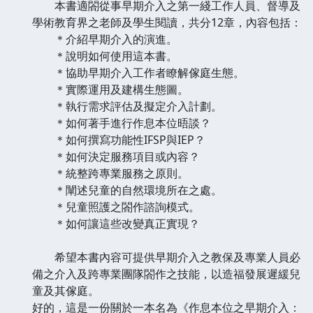
本書適閤從事早期介入之第一綫工作人員、督導及
學術教育界之老師及學生閱讀，共分12章，內容包括：
＊介紹早期介入的演進。
＊說明如何使用這本書。
＊協助早期介入工作者瞭解傢庭生態。
＊實際運用及建構生態圖。
＊執行需求評估及擬定介入計劃。
＊如何著手進行作息本位晤談？
＊如何撰寫功能性IFSP與IEP？
＊如何決定服務項目或內容？
＊統整跨專業服務之原則。
＊闡述兒童的自然環境所在之處。
＊兒童照護之閤作諮詢模式。
＊如何讓這些改變真正實現？
希望本書內容可提供早期介入之教保及專業人員必
備之介入及跨專業團隊閤作之技能，以造福發展遲緩兒
童及其傢庭。
好的，這是一份關於一本名為《作息本位之早期介入：