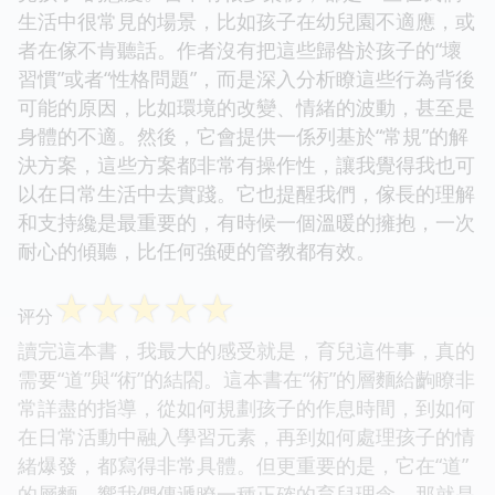
生活中很常見的場景，比如孩子在幼兒園不適應，或
者在傢不肯聽話。作者沒有把這些歸咎於孩子的“壞
習慣”或者“性格問題”，而是深入分析瞭這些行為背後
可能的原因，比如環境的改變、情緒的波動，甚至是
身體的不適。然後，它會提供一係列基於“常規”的解
決方案，這些方案都非常有操作性，讓我覺得我也可
以在日常生活中去實踐。它也提醒我們，傢長的理解
和支持纔是最重要的，有時候一個溫暖的擁抱，一次
耐心的傾聽，比任何強硬的管教都有效。
☆
☆
☆
☆
☆
评分
讀完這本書，我最大的感受就是，育兒這件事，真的
需要“道”與“術”的結閤。這本書在“術”的層麵給齣瞭非
常詳盡的指導，從如何規劃孩子的作息時間，到如何
在日常活動中融入學習元素，再到如何處理孩子的情
緒爆發，都寫得非常具體。但更重要的是，它在“道”
的層麵，嚮我們傳遞瞭一種正確的育兒理念，那就是