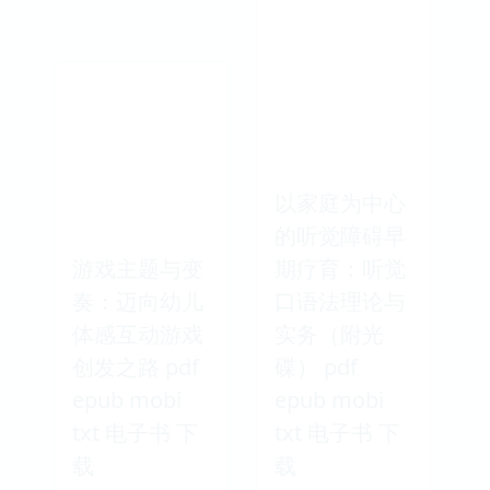
以家庭为中心
的听觉障碍早
游戏主题与变
期疗育：听觉
奏：迈向幼儿
口语法理论与
体感互动游戏
实务（附光
创发之路 pdf
碟） pdf
epub mobi
epub mobi
txt 电子书 下
txt 电子书 下
载
载