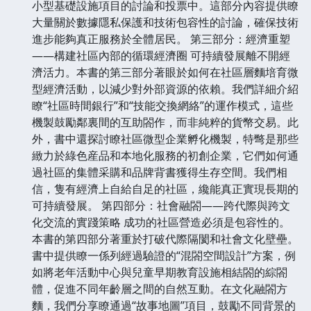
小型基礎設施項目的討論和投票中。這部分內容提供瞭
大量關於數據隱私保護和技術包容性的討論，確保技術
進步能夠真正服務於全體居民。 第三部分：經濟重塑
——構建社區內部的循環經濟圈 可持續發展離不開經
濟活力。本書的第三部分著眼於如何在社區層麵培育微
型經濟活動，以減少對外部資源的依賴。我們詳細介紹
瞭“社區時間銀行”和“技能交換網絡”的運作模式，這些
機製鼓勵鄰裏間的互助閤作，而非純粹的貨幣交易。此
外，書中還探討瞭社區微型企業孵化機製，特彆是那些
緻力於綠色産品和本地化服務的初創企業，它們如何通
過社區的集體采購和品牌背書獲得生存空間。我們相
信，隻有經濟上自給自足的社區，纔能真正實現長期的
可持續發展。 第四部分：社會融閤——跨代際與跨文
化交流的實踐策略 成功的社區營造必須是包容性的。
本書的第四部分著重於打破代際隔閡和社會文化壁壘。
書中提供瞭一係列經過驗證的“混閤空間設計”方案，例
如將老年活動中心與兒童早期教育設施相結閤的綜閤
體，促進不同年齡層之間的自然互動。在文化融閤方
麵，我們分享瞭通過“故事地圖”項目，鼓勵不同背景的