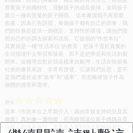
尊重孩子的獨特性，理解孩子的成長規律，並與孩子
建立一種高質量的親子關係。 這本書讓我不再那麼
焦慮，因為它告訴我，每個孩子都有自己的節奏，我
們的任務是提供一個穩定、支持性的環境，讓他們按
照自己的步調去探索和成長。它提倡的“作息本位”，
其實就是一種“生活本位”的教育，把孩子置於真實的
生活情境中去學習和發展，而不是把學習和生活割裂
開來。這種理念對於我這樣來自颱灣，生活在快節奏
社會的傢長來說，非常有啓發。它讓我們反思，是不
是我們過於追求“效率”和“成果”，而忽略瞭孩子作為
個體的感受和需求。
☆
☆
☆
☆
☆
评分
這本《作息本位之早期介入：藉由常規支持幼兒及其
傢庭》真的像一盞明燈，照亮瞭我這位新手媽媽在育
兒路上的許多迷茫。尤其是在看到孩子剛開始有點