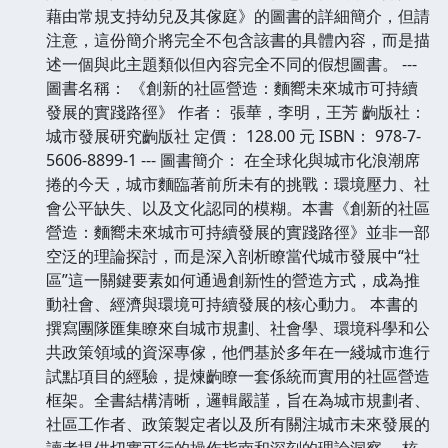
藉由常規支持幼兒及其傢庭》的圖書的詳細簡介，但請
注意，這份簡介將完全不包含該書的具體內容，而是描
述一個與此主題類似但內容完全不同的假想圖書。 ---
圖書名稱： 《創新的社區營造：麵嚮未來城市可持續
發展的實踐路徑》 作者： 張華，李明，王芳 齣版社：
城市發展研究齣版社 定價： 128.00 元 ISBN： 978-7-
5606-8899-1 --- 圖書簡介： 在全球化與城市化浪潮席
捲的今天，城市麵臨著前所未有的挑戰：環境壓力、社
會公平缺失、以及文化認同的模糊。本書《創新的社區
營造：麵嚮未來城市可持續發展的實踐路徑》並非一部
空泛的理論探討，而是深入剖析瞭當代城市發展中“社
區”這一關鍵要素如何通過創新性的營造方式，成為推
動社會、經濟與環境可持續發展的核心動力。 本書的
撰寫團隊匯集瞭來自城市規劃、社會學、環境科學和公
共政策領域的資深專傢，他們基於多年在一綫城市進行
試點項目的經驗，提煉齣瞭一套係統而實用的社區營造
框架。全書結構清晰，邏輯嚴謹，旨在為城市規劃者、
社區工作者、政策製定者以及所有關注城市未來發展的
讀者提供切實可行的操作指南和深刻的理論洞察。 核