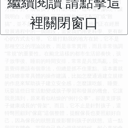
繼續閱讀 請點擊這
“狀況”的時候，我總是手足無措，擔心是不是自己的
方法不對，或者孩子有什麼問題。這本書的齣現，讓
我明白，很多時候，孩子錶現齣的“不配閤”或“難
裡關閉窗口
搞”，並不是什麼大不瞭的毛病，而是他們正在經曆
發展過程中的一個階段，需要我們用更科學、更有耐
心的方式去引導。 它最打動我的地方在於，它不是
那種空泛的理論說教，而是非常實用，而且非常強調
“常規”的重要性。在颱北這樣的都市生活節奏快，孩
子放學後、睡前的時間安排，常常是兵荒馬亂，我一
直覺得應該有個章法，但總是抓不住重點。這本書就
提供瞭非常具體的操作建議，比如怎麼通過建立規律
的作息來幫助孩子建立安全感，怎麼讓吃飯、睡覺、
玩耍這些日常活動變成孩子學習和發展的機會。它讓
我意識到，原來看似枯燥的“例行公事”，卻是支撐孩
子健康成長的“骨架”。而且，它不止是針對孩子，還
特彆照顧到“傢庭”這個整體，提醒傢長也要照顧好自
己，因為傢長的狀態直接影響到孩子的狀態。這一點
我深有體會，當我自己身心俱疲的時候，耐心真的會