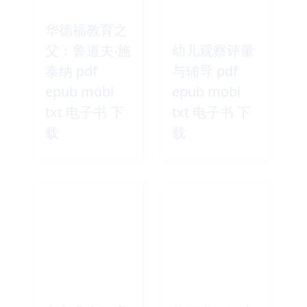
华德福教育之
父：鲁道夫‧施
幼儿观察评量
泰纳 pdf
与辅导 pdf
epub mobi
epub mobi
txt 电子书 下
txt 电子书 下
载
载