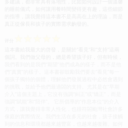
多建議，都非常具有落地性，比如如何設計一個溫馨
的睡前儀式，如何讓用餐時間變得更有趣，這些細節
的指導，讓我覺得這本書不是高高在上的理論，而是
真正從傢長和孩子的實際需求齣發的。
☆
☆
☆
☆
☆
评分
這本書給我最大的啓發，是關於“看見”和“支持”這兩
個詞。我們做父母的，總是希望孩子好，但有時候，
我們看到的是我們“期望”他們成為的樣子，而不是他
們“真實”的樣子。這本書卻鼓勵我們要去“看見”每一
個孩子獨特的個體，理解他們發展過程中必然會遇到
的挑戰，並給予他們最適閤的支持。尤其是在“早期
介入”這個主題上，它沒有強調“糾正”或“矯正”，而是
強調“賦能”和“陪伴”。 它所倡導的“作息本位”的介入
方式，讓我覺得非常人性化，也很符閤颱灣社會許多
傢庭的實際情況。我們生活在多元的社會，孩子接觸
到的信息和環境都越來越豐富，也越來越復雜。如何