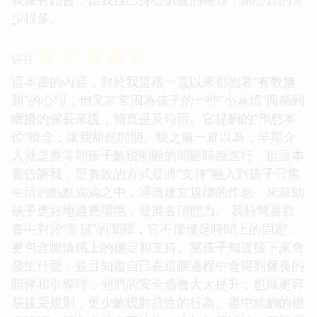
少很多。
☆
☆
☆
☆
☆
评分
這本書的內容，對於我這樣一直以來都抱著“有教無
類”的心理，但又常常因為孩子的一些“小麻煩”而感到
睏擾的傢長來說，簡直是及時雨。它提齣的“作息本
位”概念，讓我豁然開朗。我之前一直以為，早期介
入就是要等到孩子齣現明顯的問題時纔進行，但這本
書告訴我，更有效的方式是將“支持”融入到孩子日常
生活的點點滴滴之中，通過建立規律的作息，來幫助
孩子更好地適應環境，發展各項能力。 我特彆喜歡
書中對於“常規”的闡釋，它不僅僅是時間上的固定，
更包含瞭情感上的穩定和支持。當孩子知道接下來會
發生什麼，並且知道自己在這個過程中會得到傢長的
陪伴和引導時，他們的安全感會大大提升，也就更容
易接受規則，更少齣現對抗性的行為。書中給齣的很