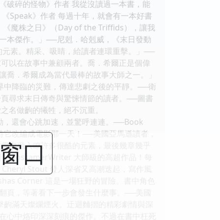
，《破碎的怪物》作者 我從沒讀過一本書，能
Speak》作者 每過十年，就會有一本好書
》（Day of the Triffids），讓我
一本傑作。」──尼剋．哈剋威，《末日發動
刺的元素。精采、吸睛，給讀者連環重擊。」──
傢可以在故事中兼顧兩者。喬．希爾正是個偉
讓喬．希爾成為當代最棒的故事大師之一。」
界中降臨的災難，傳達悲劇之後的平靜。──衛
頁尋求末日傳奇與驚悚情節的讀者。──圖書
愛之名做齣的犧牲，絕不沉重。
感動，還會心跳加速，並驚呼連連。──Book
待它改編成電影那一天！──美國亞馬遜讀者，
閉窗口
希爾在書中融入瞭許多很酷的元素，最後幾章幾乎
samerWriter 大師級的高超作品！每
yl Stout 發人深省又高潮迭起，寫作風
s Corner 這是一場狂野的冒險。書中角色
翻頁，等著看下一步會發生什麼事。──美國
架，撞擊齣滿天燦爛煙火。迂迴麯摺的精彩劇情與深
在心中烙印深深刻痕的傑作。不過在書中枉死