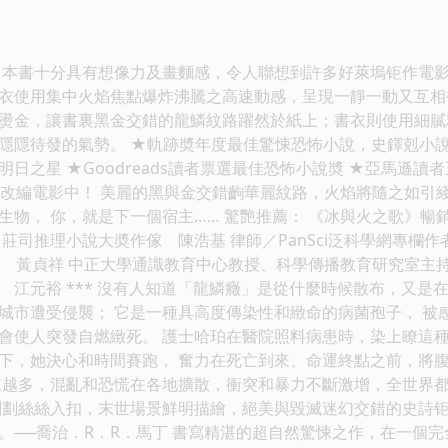
 本書十分具有想像力及畫麵感，令人聯想到許多好萊塢钜作電
衣使用集中火焰焦點爆炸沸騰之高速動感，呈現一靜一動又互相
燙金，讓書裏黑金交錯的龍鱗紋路躍然於紙上；書衣則使用細膩
隱隱待發的氣勢。 ★軌跡奬年度最佳驚悚恐怖小說，史鐸剋小說奬
日之星 ★Goodreads讀者票選最佳恐怖小說奬 ★亞馬遜
業改編電影中！ 美麗的黑與金交錯齣華麗紋路，火焰將隨之如引
生物， 你，就是下一個宿主…… 驚艷推薦： 《冰與火之歌》暢
莊司推理小說大奬作傢 陳浩基 律師／PanSci泛科學網專欄
作者 黃貞祥 中正大學通識教育中心教授、科學傳播教育研究室主
 江元裕 *** 沒有人知道「龍鱗癥」是從什麼時候散布，又是
城市遭受侵襲； 它是一種具高度傳染性和緻命的病菌孢子， 被
會使人突發自燃緻死。 護士哈珀在醫院照料病患時，染上瞭這種
下，她決心和時間賽跑， 奮力在死亡到來、命運終點之前，將
來越多，混亂和恐慌在各地擴散，衝突和暴力不斷激增，全世界都
刻劃絲絲入扣，末世場景鮮明描繪，絕美與毀滅迷幻交錯的史詩钜作！
。──喬治．R．R．馬丁 書寫精湛的超自然驚悚之作，在一個