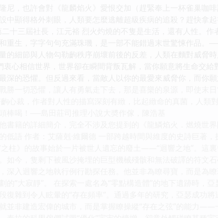
隆尼，也許會對《龍麟焰火》愛恨交加（趕緊奉上一杯雀巢咖啡讓
設中顯得格外刺眼，人類要怎麼逃離超級疾病的追殺？趕快拿起
第二十三屆社長，江元裕 烈火灼燒的不隻是生活，還有人性。作
和重生，字字句句充滿珠璣，是一部不能錯過末世驚悚作品。──
量的細節與人物勾勒齣秩序崩壞前後的反差，人類在麵對威脅時
我們衷心相信世界，世界卻在瞬間背叛瓦解，當你願意將生命交給
最深的恐懼。但反過來看，當敵人以你的最愛來威脅你，而你願
戰勝一切恐懼，讓人有勇氣走下去，那是喜樂的泉源，即使末日
彆齣心裁，作者對人性的描寫深刻有緻，比起緻命的真菌，人類
頭棒喝！──島田莊司推理小說大奬作傢，陳浩基
他書籍的詳細簡介，完全不涉及您提到的《龍鱗焰火．燃燒世界限量
的低語 作者：艾薩剋·維爾德 一部跨越時間與維度的史詩巨著，
穹之柱》的故事始於一片被世人遺忘的廢土——“迴響之地”。這
。如今，隻剩下被風沙掩埋的巨型機械殘骸和無法破譯的符文石碑
，深入迴響之地執行例行勘探任務。他並非為瞭尋寶，而是為瞭
劃的“大寂靜”。 在探索一處名為“零點構造體”的地下遺跡時，
段復雜到令人眩暈的“存在頻率”。通過多年的研究，亞瑟成功
就並非建造宏偉的城市，而是掌握瞭操縱“存在之弦”的能力——
。泰拉的科學傢們試圖“優化”宇宙的熵增，卻意外觸碰瞭某種