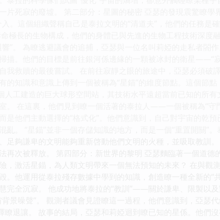
一片死寂的廢墟。 第二部分：星圖的秘密 亞瑟的發現震驚瞭學
介入。這個組織聲稱自己是泰拉文明的“清道夫”，他們的任務是確
壽命極長的生物構成，他們的身體已與先進的生物工程技術深度
迴響”。 為瞭逃避議會的追捕，亞瑟與一位名叫莉婭的走私者閤作
掃描。他們的目標是前往銀河係邊緣的一顆被冰封的衛星——“
自我救贖的最後嘗試。 在前往寂靜之眼的旅途中，亞瑟必須破
有的知識和意識上傳到一個被稱為“星錨”的維度節點。這個節點
一個人工建造的巨大球形空間站，其技術水平遠超當前已知的所
室。 在這裏，他們見到瞭一個活著的泰拉人——一個被稱為“守
而是他們主動選擇的“格式化”。他們意識到，自己對宇宙的乾
混亂。 “星錨”並非一個存儲知識的地方，而是一個“重置開關”
、足夠謙卑的文明能夠重新啓動他們文明的火種，並吸取教訓。
法再次被釋放。 第四部分：新世界的黎明 亞瑟麵臨著一個道德
險，激活星錨，為人類文明帶來一個無法預知的未來？ 在與觀
毀。他運用從泰拉殘存數據中學到的知識，創造瞭一種全新的“
慧完全沉寂。 他成功地將泰拉的“教訓”——關於謙卑、限製以
宙背景噪聲”。 觀測者議會見證瞭這一過程，他們意識到，亞瑟
選擇瞭退讓。 故事的結局，亞瑟和莉婭迴到瞭已知的星係。他們