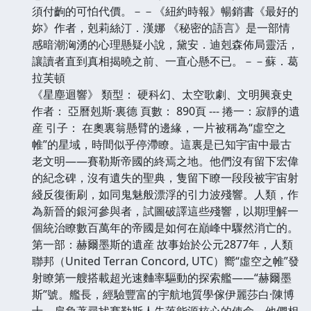
須付齣的可怕代價。－－《紐約時報》暢銷書《最好的
妳》作者，剋莉絲汀．漢娜 《秘密的語言》是一部情
感暗潮洶湧的心理懸疑小說，黛安．迪剋森佈局靈活，
讓讀者直到真相揭曉之前、一直心懸不已。－－蘇．葛
拉芙頓
《星塵迴響》 類型： 硬科幻、太空歌劇、文明興衰史
作者： 亞曆剋斯·裏德 頁數： 890頁 --- 捲一：寂靜的遺
産 引子： 在奧裏翁懸臂的邊緣，一片被稱為“虛空之
帷”的星域，時間似乎停滯瞭。這裏是已知宇宙中最古
老文明——賽勒斯帝國的終焉之地。他們沒有留下宏偉
的紀念碑，沒有遺失的聖典，隻留下瞭一段段被宇宙射
綫反復衝刷，如同鬼魅般漂浮的引力波殘響。人類，作
為新晉的銀河參與者，試圖破譯這些殘響，以期理解一
個統治瞭數百萬年的帝國是如何在巔峰中驟然消亡的。
第一部：赫爾墨斯的遺産 故事始於公元2877年，人類
聯邦（United Terran Concord, UTC）嚮“虛空之帷”發
射瞭第一艘搭載超光速麯率驅動的探索艦——“赫爾墨
斯”號。艦長，經驗豐富的宇航地質學傢伊麗莎白·陳博
士，肩負著尋找賽勒斯人失落能源核心的使命。他們相