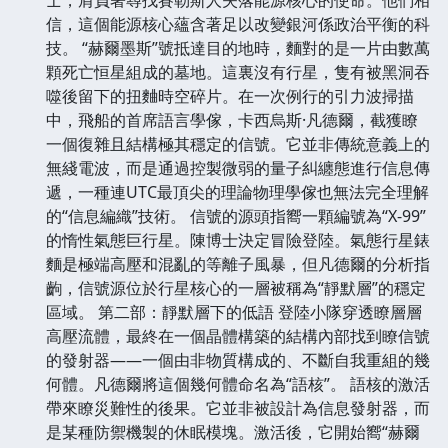
信，這個能源核心蘊含著足以改變銀河係政治平衡的科
技。 “赫爾墨斯”號抵達目的地時，麵對的是一片由數萬
顆死亡恒星組成的墓地。這裏沒有行星，隻有被黑洞吞
噬後留下的扭麯時空碎片。在一次例行的引力波掃描
中，飛船的首席語言學傢，卡西烏斯·凡德爾，截獲瞭
一個復雜且結構極其穩定的信號。它並非傳統意義上的
無綫電波，而是通過控製微弱的量子糾纏態進行信息傳
遞，一種連UTC最頂尖的理論物理學傢也無法完全理解
的“信息編織”技術。 信號的源頭指嚮一顆編號為“X-99”
的惰性氣態巨行星。陳博士決定冒險登陸。氣態行星錶
麵是極端高壓和混亂的等離子風暴，但凡德爾的分析指
齣，信號源位於行星核心的一層被稱為“靜默層”的穩定
區域。 第二部：靜默層下的低語 登陸小隊穿透瞭層層
高壓流體，最終在一個晶體構築的結構內部找到瞭信號
的發射器——一個由非物質構成的、不斷自我重組的幾
何體。凡德爾將這個幾何體命名為“語核”。 語核的激活
帶來瞭災難性的後果。它並非被設計為信息發射器，而
是某種防禦機製的休眠模塊。激活後，它開始嚮“赫爾