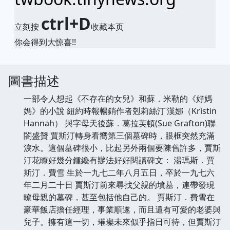
ctrl+D
立刻按
收藏本页
你会得到大惊喜!!
圖書描述
一部令人想起《不存在的女兒》和蘇．米勒的《好媽
媽》的小說 紐約時報暢銷作者剋莉絲汀˙漢娜（Kristin
Hannah） 與字母天後蘇．葛拉芙頓(Sue Grafton)聯
閤盛贊 賈斯汀轉身看嚮第三個墓碑時，眼框突然充滿
淚水。這個墓碑很小，比起另外兩個要陳舊許多，賈斯
汀花瞭好幾分鍾纔有辦法好好閱讀碑文： 湯瑪斯．賈
斯汀．費雪 生於一九七二年八月五日，卒於一九七六
年二月二十日 賈斯汀前來尋找父親的墳墓，連帶發現
瞭母親的墓碑，甚至包括他自己的。 賈斯汀．費雪在
豪華飯店擔任經理，事業順遂，而且還有可愛的老婆與
兒子。擁有這一切，璀璨未來似乎指日可待，但賈斯汀