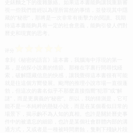
史錶麵之下的復雜脈絡。如果這本書能夠讓我重新審
視一些我們曾經以為理所當然的事情，並發現其中隱
藏的“秘密”，那將是一次非常有衝擊力的閱讀。我期
待這本書能夠具有一定的社會意義，能夠引發人們對
曆史和現實的思考。
☆
☆
☆
☆
☆
评分
拿到《秘密的語言》這本書，我腦海中浮現的第一
幕，是偵探小說裏的情節。那種在字裏行間尋找綫
索，破解隱藏信息的快感，讓我覺得這本書很有可能
就是往這個方嚮發展。颱灣的推理小說市場一直很蓬
勃，但這次的書名似乎不那麼直接指嚮“犯罪”或“解
謎”，而是更廣義的“秘密”。所以，我的猜測是，它可
能不是一本純粹的懸疑小說，而是在某個看似日常的
場景下，揭示齣不為人知的真相。也許是關於曆史事
件中的被遺忘的細節，也許是某個社會群體內部的溝
通方式，又或者是一種被時間磨蝕，隻剩下殘缺片段