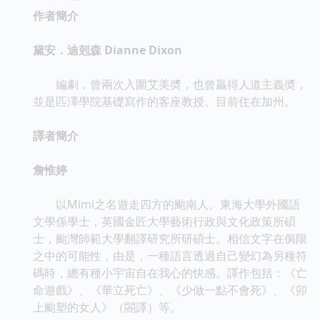
作者簡介
黛安．迪剋森 Dianne Dixon
編劇，曾兩次入圍艾美奬，也曾贏得人道主義奬，
並是匹澤學院基礎寫作的客座教授。目前住在加州。
譯者簡介
詹惟婷
以Mimi之名遊走四方的颱南人。東海大學外國語
文學係學士，英國金匠大學藝術行政與文化政策所碩
士，颱灣師範大學翻譯研究所研碩士。相信文字在侷限
之中的可能性，由是，一種語言透過自己變幻為另種符
碼時，總有種小宇宙自在我心的快感。譯作包括：《亡
命遊戲》、《華立死亡》、《少做一點不會死》、《卯
上颱塑的女人》（閤譯）等。