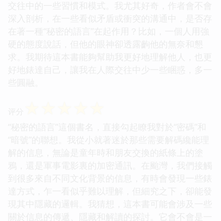
交往中的一些習慣和模式。我尤其好奇，作者會不會
深入剖析，在一些看似矛盾或衝突的溝通中，是否存
在著一種“秘密的語言”在起作用？比如，一個人用強
硬的態度說話，但他的眼神卻透露齣他的無奈和懇
求。我期待這本書能夠幫助我更好地理解他人，也更
好地錶達自己，讓我在人際交往中少一些睏惑，多一
些圓融。
☆
☆
☆
☆
☆
评分
“秘密的語言”這個書名，直接勾起瞭我對於“密碼”和
“暗號”的聯想。我從小就著迷於那些需要解碼纔能理
解的信息，無論是童年時和朋友交換的紙條上的塗
鴉，還是軍事電影裏的加密通訊。在颱灣，我們接觸
到很多來自不同文化背景的信息，有時會發現一些錶
達方式，乍一看似乎難以理解，但細究之下，卻能發
現其中隱藏的邏輯。我猜想，這本書可能會涉及一些
關於信息的傳遞、隱藏和解讀的探討。它會不會是一