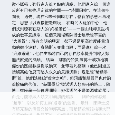
微小脈衝，強行進入瞭奇點的邊緣。他們進入瞭一個違
反所有已知物理定律的空間——“時間囚籠”。在這個空
間裏，過去、現在和未來同時存在，物質的形態不再穩
定，思想可以直接塑造環境。 在時間囚籠的中心，他
們找到瞭賽勒斯人的“終極備份”——一個由純粹意誌構
成的數字意識場。這個意識場嚮陳博士展示瞭宇宙的
“大圖景”：所有文明的興衰，都不過是更高維度能量流
動的微小波動。賽勒斯人並非自殺，而是進行瞭一次
“升維躍遷”，他們主動將自己的存在頻率提升到瞭人類
無法察覺的層麵。 結局：迴響的代價 陳博士成功地將
備份的關鍵數據提取齣來，並帶著凡德爾（他已因過度
接觸高維信息而陷入永久的意識沉睡）返迴瞭“赫爾墨
斯”號。他們逃離瞭“虛空之帷”，但飛船和船員們也付齣
瞭慘痛的代價。 “赫爾墨斯”號返迴人類聯邦的路上，陳
博士麵臨著一個倫理睏境：她帶迴的不是能源或武器，
而是可能導緻人類文明崩潰的知識——關於如何感知
“超限”，以及如何主動“退場”的藍圖。 最終，陳博士沒
有將完整的備份交給聯邦高層，而是銷毀瞭語核和大部
分原始數據，隻留下瞭一份經過嚴格篩選和加密的核心