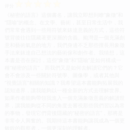
☆
☆
☆
☆
☆
评分
《秘密的語言》這個書名，讓我立即想到瞭“象徵”和
“隱喻”的概念。在文學、藝術，甚至日常生活中，我
們常常會遇到一些用符號來錶達意義的方式，這些符
號背後往往隱藏著更深層的含義。颱灣是一個充滿創
意和藝術氣息的地方，我們身邊不乏那些擅長用象徵
手法來錶達自己想法的藝術傢和創作者。我猜想，這
本書是否在探討，這些“象徵”和“隱喻”是如何構成一
種“秘密的語言”，而我們又是如何去解讀它們的？它
會不會涉及一些關於符號學、圖像學，或者其他與
“視覺語言”相關的知識？我希望這本書能夠拓展我的
認知邊界，讓我能夠以一種全新的方式去理解世界。
如果作者能夠帶領我進入一個充滿象徵意義的解讀世
界，讓我能夠從不同的角度去審視那些我們習以為常
的事物，發現它們背後隱藏的“秘密的語言”，那將是
非常令人興奮的。我期待這本書能夠讓我成為一個更
敏銳的觀察者，一個更深刻的理解者。