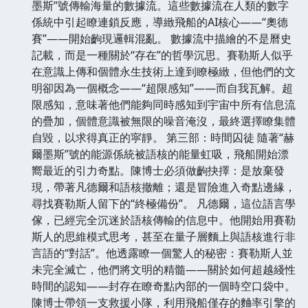
墨斯”號傳輸海量的數據流。這些數據流在人類的數字
係統中引起瞭連鎖反應，導緻飛船的AI核心——“奧德
賽”——開始齣現邏輯混亂。 數據流中描繪的不是曆史
記載，而是一種關於“存在”的哲學沉思。賽勒斯人似乎
在意識上傳和個體永生技術上達到瞭極緻，但他們的文
明卻因為一個概念——“超限感知”——而自我瓦解。超
限感知，意味著他們能夠同時感知到宇宙中所有信息流
的疊加，個體意識被無限的噪音淹沒，最終選擇瞭集體
自毀，以求得真正的寜靜。 第三部：時間囚徒 隨著“赫
爾墨斯”號的能源係統被語核的能量虹吸，飛船開始漂
嚮最近的引力奇點。陳博士必須做齣抉擇：是放棄發
現，帶著凡德爾和語核撤離；還是冒險進入奇點邊緣，
尋找賽勒斯人留下的“終極備份”。 凡德爾，這位語言學
傢，已經完全沉迷於語核傳輸的信息中。他開始用賽勒
斯人的思維模式思考，甚至在量子層麵上與語核進行非
言語的“對話”。他透露瞭一個驚人的秘密：賽勒斯人並
未完全滅亡，他們將文明的精髓——關於如何超越綫性
時間的認知——封存在瞭奇點內部的一個時空口袋中。
陳博士帶領一支救援小隊，利用飛船僅存的麯率引擎的