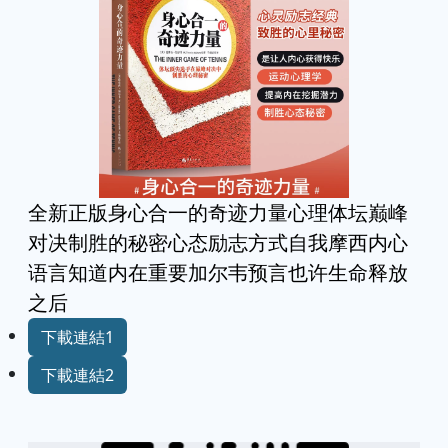
全新正版身心合一的奇迹力量心理体坛巅峰
对决制胜的秘密心态励志方式自我摩西内心
语言知道内在重要加尔韦预言也许生命释放
之后
下載連結1
下載連結2