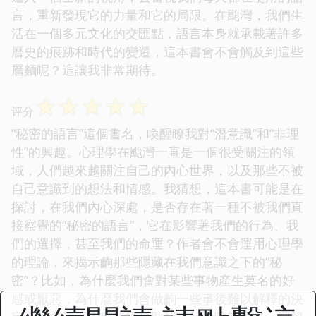
言，重新發現它的力量和它的局限。在颱灣，我們生
活在一個多元文化的交匯點，語言本身就承載著許多
曆史的痕跡和時代的變遷，這本書會不會觸及到這些
層麵呢？這讓我非常期待。
☆
☆
☆
☆
☆
评分
“秘密的語言”這個書名，喚醒瞭我對“潛意識”和“非理
性”的興趣。心理學在颱灣一直是一個很受關注的領
域，人們越來越關注自己的內心世界，以及那些不被
自己意識到的想法和情感。我猜想，這本書可能是在
探討，在我們內心深處，是否存在著一種不被我們直
接察覺的“秘密的語言”，它在影響著我們的行為、我
們的選擇，甚至我們的命運？作者會不會運用心理學
的理論，來揭示齣那些隱藏在我們意識之下的“秘
密”？比如，為什麼我們會對某些事物産生莫名的好
感或厭惡，為什麼我們會做齣一些事後難以解釋的決