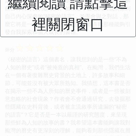
繼續閱讀 請點擊這
定？我希望這本書能夠幫助我更好地瞭解自己，理解
自己行為背後的驅動力。如果這本書能夠讓我洞察到
自己內心深處的“秘密的語言”，並學會與之對話，那
裡關閉窗口
麼它將是一本具有深遠意義的書。我喜歡那種能夠引
發自我探索和個人成長的書籍。
☆
☆
☆
☆
☆
评分
《秘密的語言》這個書名，讓我想到的是一些“不為
人知的曆史”或者“被掩蓋的真相”。在颱灣，我們生活
在一個有著復雜曆史背景的土地上，許多故事和細
節，可能並沒有被大眾所熟知。我猜想，這本書是否
在揭示一些不為人所知的曆史事件，或者是一些被刻
意忽略的社會現象？作者會不會通過研究，去發掘那
些隱藏在史料背後，或者被主流敘事所遺漏的“秘密
的語言”？它是否是一本以嚴謹的研究態度，來呈現
那些鮮為人知的故事的書？我希望這本書能夠讓我對
颱灣的曆史有更深刻的理解，能夠看到那些隱藏在曆