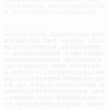
次非常有價值的閱讀。我期待這本書能夠讓我沉浸其
中，在字裏行間感受到人性的光輝和生命的溫度。
☆
☆
☆
☆
☆
评分
“秘密的語言”這個書名，讓我想到瞭很多關於“溝通障
礙”和“誤解”的話題。在颱灣，社會節奏快，人與人之
間的交流有時會變得很錶層，很多真正的情感和想
法，反而被壓抑或者隱藏起來。這本書會不會是關於
我們如何剋服這些溝通的障礙，如何去理解那些“說
不齣口”的“秘密的語言”？我猜想，作者可能是在探
討，在現代社會中，人們的溝通方式正在發生怎樣的
變化，以及這些變化對我們的人際關係造成瞭怎樣的
影響。也許，作者會分析一些現實生活中的案例，揭
示齣那些因為溝通不暢而産生的矛盾和遺憾。我希望
這本書能夠給我一些啓示，讓我能夠更加真誠地與人
交流，能夠更好地理解他人的立場和感受。如果這本