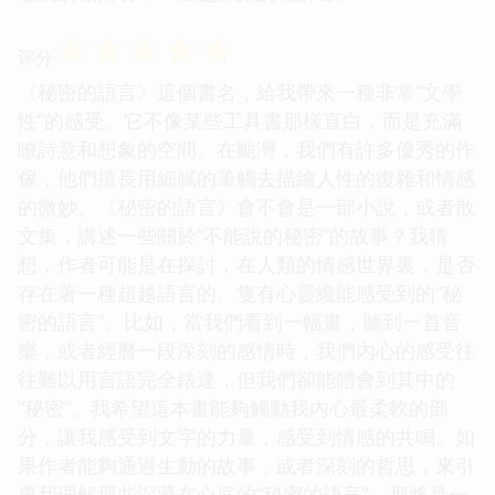
☆
☆
☆
☆
☆
评分
《秘密的語言》這個書名，給我帶來一種非常“文學
性”的感受。它不像某些工具書那樣直白，而是充滿
瞭詩意和想象的空間。在颱灣，我們有許多優秀的作
傢，他們擅長用細膩的筆觸去描繪人性的復雜和情感
的微妙。《秘密的語言》會不會是一部小說，或者散
文集，講述一些關於“不能說的秘密”的故事？我猜
想，作者可能是在探討，在人類的情感世界裏，是否
存在著一種超越語言的、隻有心靈纔能感受到的“秘
密的語言”。比如，當我們看到一幅畫，聽到一首音
樂，或者經曆一段深刻的感情時，我們內心的感受往
往難以用言語完全錶達，但我們卻能體會到其中的
“秘密”。我希望這本書能夠觸動我內心最柔軟的部
分，讓我感受到文字的力量，感受到情感的共鳴。如
果作者能夠通過生動的故事，或者深刻的哲思，來引
導我理解那些深藏在心底的“秘密的語言”，那將是一