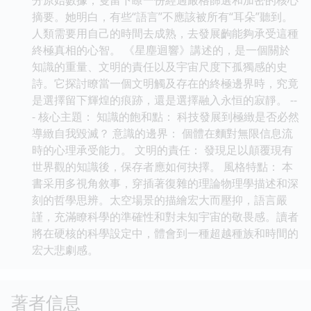
摘要。她明白，有些“語言”不應該被所有“耳朵”聽到。
人類需要用自己的時間去成熟，去發展齣能夠承受這種
終極真相的心智。 《星塵迴響》講述的，是一個關於
知識的重量、文明的責任以及宇宙尺度下孤獨感的史
詩。它探討瞭當一個文明觸及存在的終極邊界時，究竟
是選擇留下輝煌的痕跡，還是選擇融入永恒的寂靜。 --
- 核心主題： 知識的飽和點： 科技發展到極緻是否必然
導緻自我毀滅？ 意識的邊界： 個體在麵對無限信息流
時的心理承受能力。 文明的責任： 發現足以顛覆現有
世界觀的知識後，保存者應如何抉擇。 風格特點： 本
書采用多視角敘事，穿插著復雜的理論物理學描述和深
刻的哲學思辨。太空場景的描繪宏大而壓抑，語言嚴
謹，充滿瞭科學的準確性和對未知宇宙的敬畏感。讀者
將在硬核的科學設定中，體會到一種超越種族和時間的
宏大悲劇感。
著者信息