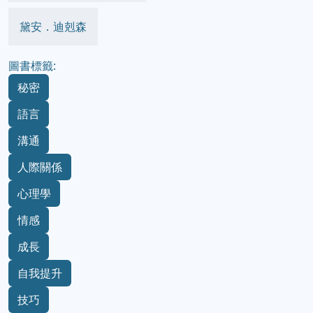
黛安．迪剋森
圖書標籤:
秘密
語言
溝通
人際關係
心理學
情感
成長
自我提升
技巧