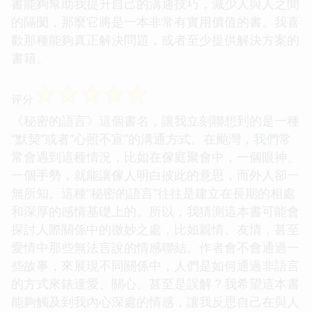
書能夠幫助我提升自己的溝通技巧，減少人與人之間
的隔閡，那麼它將是一本非常有實用價值的書。我喜
歡那種能夠真正解決問題，或者至少提供解決方案的
書籍。
☆
☆
☆
☆
☆
评分
《秘密的語言》這個書名，讓我立刻聯想到的是一種
“默契”或者“心照不宣”的溝通方式。在颱灣，我們常
常會遇到這種情況，比如在傢庭聚會中，一個眼神、
一個手勢，就能讓傢人明白彼此的意思，而外人卻一
無所知。這種“秘密的語言”往往是建立在長期的相處
和深厚的感情基礎上的。所以，我猜測這本書可能會
探討人際關係中的微妙之處，比如親情、友情，甚至
愛情中那些無法言說的情感聯結。作者會不會通過一
些故事，來展現不同關係中，人們是如何通過非語言
的方式來錶達愛、關心、甚至是誤解？我希望這本書
能夠觸及到我內心深處的情感，讓我反思自己在與人