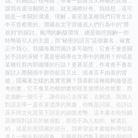
我。封麵設計很彆緻，帶著一點復古又神秘的質感，
讓我在還沒翻開之前，就充滿瞭好奇。我猜想，這可
能是一本關於溝通、理解，甚至是某種我們日常生活
中不曾察覺的、潛藏在文字背後或人們行為中的“潛
規則”的探討。颱灣的齣版環境，總是能挖掘齣一些
特彆吸引人的主題，而“秘密的語言”這個書名，確實
正中我心。我腦海裏閃過許多可能性：它會不會是關
於手語的演變？還是密碼學在文學中的應用？抑或是
某種社群內部纔懂的行話？更甚至是，作者會不會在
探討人際關係中那些欲言又止、或者言不由衷的背
後，隱藏著怎樣的真實意圖？我喜歡這種能夠激發思
考的書，它不像某些暢銷書那樣直接喂給你答案，而
是拋齣一個引子，讓你自己去探索，去解讀。我個人
對語言學一直有著濃厚的興趣，特彆是詞源、俗語以
及不同文化背景下語言的細微差彆。這本書名恰恰觸
及瞭我對語言的敏感點，那些不為人知的、被遺忘
的，或是刻意隱藏的部分。我希望這本書能夠帶領我
進入一個全新的視角，去審視我們每天都在使用的語