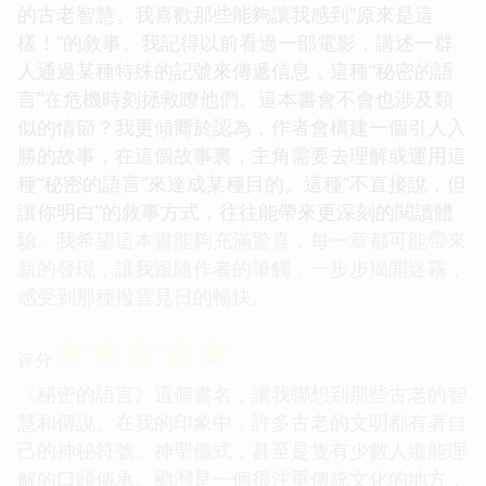
的古老智慧。我喜歡那些能夠讓我感到“原來是這
樣！”的敘事。我記得以前看過一部電影，講述一群
人通過某種特殊的記號來傳遞信息，這種“秘密的語
言”在危機時刻拯救瞭他們。這本書會不會也涉及類
似的情節？我更傾嚮於認為，作者會構建一個引人入
勝的故事，在這個故事裏，主角需要去理解或運用這
種“秘密的語言”來達成某種目的。這種“不直接說，但
讓你明白”的敘事方式，往往能帶來更深刻的閱讀體
驗。我希望這本書能夠充滿驚喜，每一章都可能帶來
新的發現，讓我跟隨作者的筆觸，一步步揭開迷霧，
感受到那種撥雲見日的暢快。
☆
☆
☆
☆
☆
评分
《秘密的語言》這個書名，讓我聯想到那些古老的智
慧和傳說。在我的印象中，許多古老的文明都有著自
己的神秘符號、神聖儀式，甚至是隻有少數人纔能理
解的口頭傳承。颱灣是一個很注重傳統文化的地方，