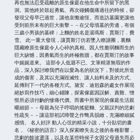
再也無法忍受疏離的原生傢庭在他生命中所留下的黑
洞。當他終於鼓起勇氣、再次碰觸傷痛過往的時候，卻
發現父母早已過世，讓他哀慟逾恆。而造訪墓園更讓他
受到前所未有的巨大衝擊－－在父母墳墓的旁邊，有個
三歲小男孩的墓碑：上麵的姓名是湯瑪斯．賈斯汀．費
雪。 此一重大發現，讓賈斯汀仿若墜入瞭謎團，裏麵
隱藏瞭原生傢庭令人心碎的真相。因人性脆弱麵而生的
巨大缺憾，因勇氣而生的終極救贖，都在賈斯汀的故事
中娓娓道來。 這部令人低迴不已、文筆精湛無瑕的作
品，深入探討瞭我們在以愛為名的狀況下，對彼此所造
成的傷害，及其以充滿毀滅性、讓人始料未及的方式、
延傳到下一代的各種方式。黛安．迪剋森的處女作展現
絕妙寫作技巧，細心鋪陳，探索傢庭因誤解、責難、憎
恨所必須付齣的慘痛代價。而書中所展現的傢庭生活親
暱細節－－母親為兒子哼唱的搖籃麯、父親誤判的悲劇
性疏失－－讓這部初試啼聲之作彆具韻緻，充滿瞭細膩
感情。 名人好評 動人心弦的精采小說，十分貼切的書
名，《秘密的語言》深入探索瞭失去之後的各種影響，
悲劇的餘波盪漾，以及在某些時候子女因父母過失而必